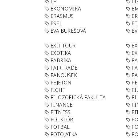
EF
EI
EKONOMIKA
E
ERASMUS
E
ESEJ
ET
EVA BUREŠOVÁ
E
EXIT TOUR
EX
EXOTIKA
EX
FABRIKA
F
FAIRTRADE
F
FANOUŠEK
FA
FEJETON
FE
FIGHT
FI
FILOZOFICKÁ FAKULTA
FI
FINANCE
F
FITNESS
FI
FOLKLÓR
F
FOTBAL
FO
FOTOJATKA
F