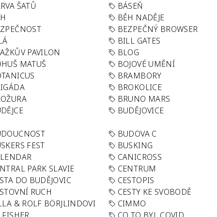
RVA ŠATŮ
BÁSEŇ
ĚH
BĚH NADĚJE
EZPEČNOST
BEZPEČNÝ BROWSER
LÁ
BILL GATES
AŽKŮV PAVILON
BLOG
OHUŠ MATUŠ
BOJOVÉ UMĚNÍ
TANICUS
BRAMBORY
IGÁDA
BROKOLICE
ROŽURA
BRUNO MARS
DĚJCE
BUDĚJOVICE
UDOUCNOST
BUDOVA C
SKERS FEST
BUSKING
ALENDAR
CANICROSS
NTRAL PARK SLAVIE
CENTRUM
STA DO BUDĚJOVIC
CESTOPIS
STOVNÍ RUCH
CESTY KE SVOBODĚ
LLA & ROLF BÖRJLINDOVI
CIMMO
 FISHER
CO TO BYL COVID