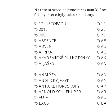
Na této stránce naleznete seznam klíčový
články, které byly takto označeny.
17. LISTOPADU
19
2015
20
70S
75
ABSENCE
AB
ADVENT
AD
AFRIKA
A
AKADEMICKÉ PŮLHODINKY
A
ALJAŠKA
AM
ANALÝZA
A
ANGLICKÝ JAZYK
AN
ANTICKÉ HOROSKOPY
AP
ARNOLD SCHLEHUBER
AR
AUTA
A
BAGS
BA