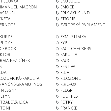
FFELOVKA
EKOLOGIE
MMANUEL MACRON
EMOCE
RASMUS+
ERIK AXL SUND
IKETA
ETIOPIE
VERNOTE
EVROPSKÝ PARLAMENT
KURZE
EXMUSLIMKA
PLOZE
EYP
ACEBOOK
FACT-CHECKERS
AKTOR
FAKULTA
RMA BEZDÍNEK
FAUCI
ST
FESTIVAL
LDA
FILM
LOZOFICKÁ-FAKULTA
FILOZOFIE
INANČNÍ-GRAMOTNOST
FIREFOX
TNESS 14
FLEGR
OLTYN
FOOTFEST
TBALOVÁ LIGA
FOTKY
OTONI
FRANCIE