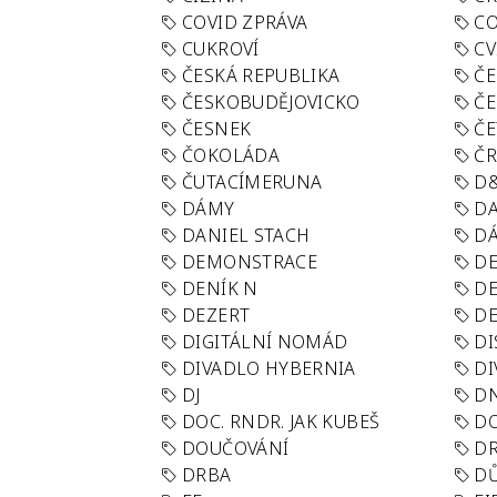
COVID ZPRÁVA
CO
CUKROVÍ
CV
ČESKÁ REPUBLIKA
ČE
ČESKOBUDĚJOVICKO
ČE
ČESNEK
ČE
ČOKOLÁDA
Č
ČUTACÍMERUNA
D
DÁMY
D
DANIEL STACH
D
DEMONSTRACE
DE
DENÍK N
DE
DEZERT
D
DIGITÁLNÍ NOMÁD
DI
DIVADLO HYBERNIA
DI
DJ
D
DOC. RNDR. JAK KUBEŠ
D
DOUČOVÁNÍ
D
DRBA
DŮ