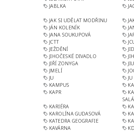
JABLKA
JA
JAK SI UDĚLAT MODŘINU
JA
JÁN KOLENÍK
JA
JANA SOUKUPOVÁ
JA
JCTT
JC
JEŽDĚNÍ
JI
JIHOČESKÉ DIVADLO
JI
JIŘÍ ZONYGA
JI
JMELÍ
JO
JU
JU
KAMPUS
KA
KAPR
K
SAL
KARIÉRA
KA
KAROLÍNA GUDASOVÁ
KA
KATEDRA GEOGRAFIE
KA
KAVÁRNA
KD