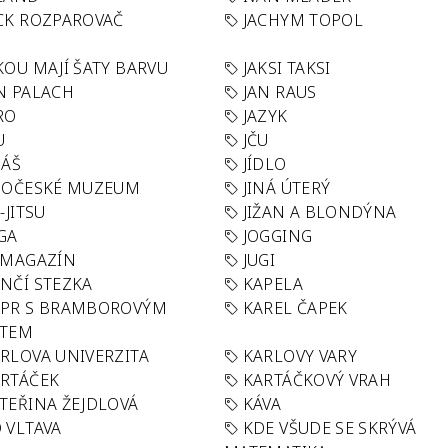
CK ROZPAROVAČ
JACHYM TOPOL
KOU MAJÍ ŠATY BARVU
JAKSI TAKSI
N PALACH
JAN RAUS
RO
JAZYK
U
JČU
DÁŠ
JÍDLO
HOČESKÉ MUZEUM
JINÁ ÚTERÝ
U-JITSU
JIŽAN A BLONDÝNA
GA
JOGGING
 MAGAZÍN
JUGI
NČÍ STEZKA
KAPELA
APR S BRAMBOROVÝM
KAREL ČAPEK
ÁTEM
RLOVA UNIVERZITA
KARLOVY VARY
RTÁČEK
KARTÁČKOVÝ VRAH
TEŘINA ŽEJDLOVÁ
KÁVA
 VLTAVA
KDE VŠUDE SE SKRÝVÁ