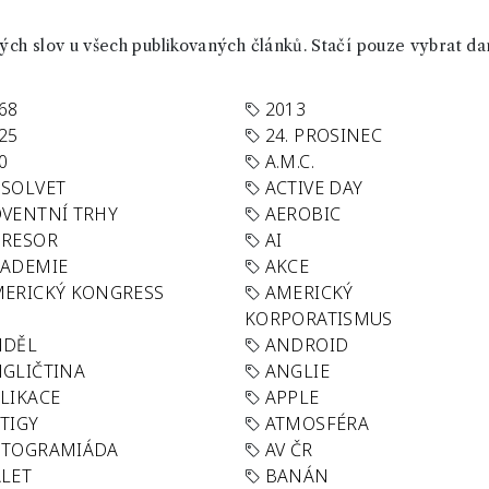
ch slov u všech publikovaných článků. Stačí pouze vybrat da
68
2013
25
24. PROSINEC
0
A.M.C.
SOLVET
ACTIVE DAY
VENTNÍ TRHY
AEROBIC
GRESOR
AI
KADEMIE
AKCE
ERICKÝ KONGRESS
AMERICKÝ
KORPORATISMUS
NDĚL
ANDROID
GLIČTINA
ANGLIE
LIKACE
APPLE
TIGY
ATMOSFÉRA
UTOGRAMIÁDA
AV ČR
LET
BANÁN