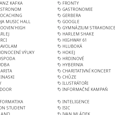
ANZ KAFKA
FRONTY
ASTRONOM
GASTRONOMIE
EOCACHING
GERBERA
JA MUSIC HALL
GOOGLE
OOVIN´HIGH
GYMNÁZIUM STRAKONIC
RLEJ
HARLEM SHAKE
RCI
HIGHWAY 61
LAVOLAM
HLUBOKÁ
ODNOCENÍ VÝUKY
HOKEJ
OSPODA
HRDINOVÉ
UDBA
HYBERNIA
ARITA
CHARITATIVNÍ KONCERT
INASKI
CHŮZE
Y
ILUSTRÁTOŘI
NDOOR
INFORMAČNÍ KAMPAŇ
FORMATIKA
INTELIGENCE
ON STUDENT
ISIC
LAND
IVAN MLÁDEK