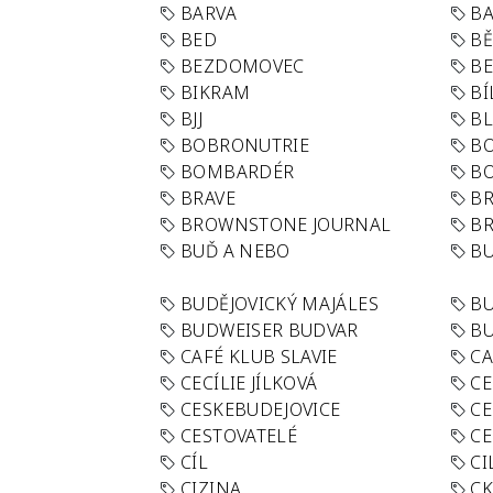
BARVA
BA
BED
B
BEZDOMOVEC
B
BIKRAM
BÍ
BJJ
BL
BOBRONUTRIE
B
BOMBARDÉR
BO
BRAVE
BR
BROWNSTONE JOURNAL
B
BUĎ A NEBO
BU
BUDĚJOVICKÝ MAJÁLES
B
BUDWEISER BUDVAR
BU
CAFÉ KLUB SLAVIE
C
CECÍLIE JÍLKOVÁ
CE
CESKEBUDEJOVICE
CE
CESTOVATELÉ
CE
CÍL
CI
CIZINA
CK