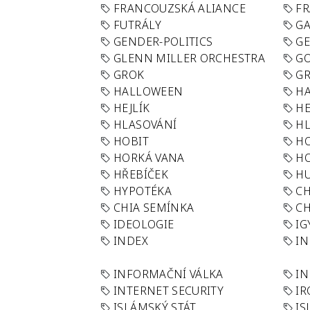
FRANCOUZSKÁ ALIANCE
FR
FUTRÁLY
G
GENDER-POLITICS
G
GLENN MILLER ORCHESTRA
GO
GROK
GR
HALLOWEEN
HA
HEJLÍK
HE
HLASOVÁNÍ
H
HOBIT
H
HORKÁ VANA
H
HŘEBÍČEK
H
HYPOTÉKA
CH
CHIA SEMÍNKA
CH
IDEOLOGIE
IG
INDEX
I
INFORMAČNÍ VÁLKA
IN
INTERNET SECURITY
IR
ISLÁMSKÝ STÁT
IS