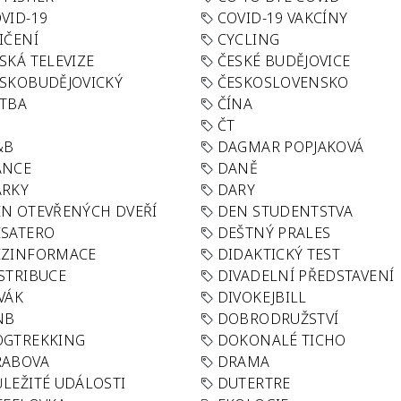
VID-19
COVID-19 VAKCÍNY
IČENÍ
CYCLING
SKÁ TELEVIZE
ČESKÉ BUDĚJOVICE
SKOBUDĚJOVICKÝ
ČESKOSLOVENSKO
TBA
ČÍNA
R
ČT
&B
DAGMAR POPJAKOVÁ
ANCE
DANĚ
ÁRKY
DARY
N OTEVŘENÝCH DVEŘÍ
DEN STUDENTSTVA
SATERO
DEŠTNÝ PRALES
EZINFORMACE
DIDAKTICKÝ TEST
STRIBUCE
DIVADELNÍ PŘEDSTAVENÍ
VÁK
DIVOKEJBILL
NB
DOBRODRUŽSTVÍ
OGTREKKING
DOKONALÉ TICHO
RABOVA
DRAMA
LEŽITÉ UDÁLOSTI
DUTERTRE