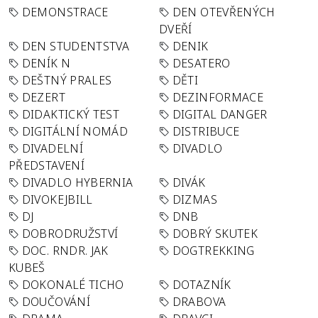
DEMONSTRACE
DEN OTEVŘENÝCH
DVEŘÍ
DEN STUDENTSTVA
DENIK
DENÍK N
DESATERO
DEŠTNÝ PRALES
DĚTI
DEZERT
DEZINFORMACE
DIDAKTICKÝ TEST
DIGITAL DANGER
DIGITÁLNÍ NOMÁD
DISTRIBUCE
DIVADELNÍ
DIVADLO
PŘEDSTAVENÍ
DIVADLO HYBERNIA
DIVÁK
DIVOKEJBILL
DIZMAS
DJ
DNB
DOBRODRUŽSTVÍ
DOBRÝ SKUTEK
DOC. RNDR. JAK
DOGTREKKING
KUBEŠ
DOKONALÉ TICHO
DOTAZNÍK
DOUČOVÁNÍ
DRABOVA