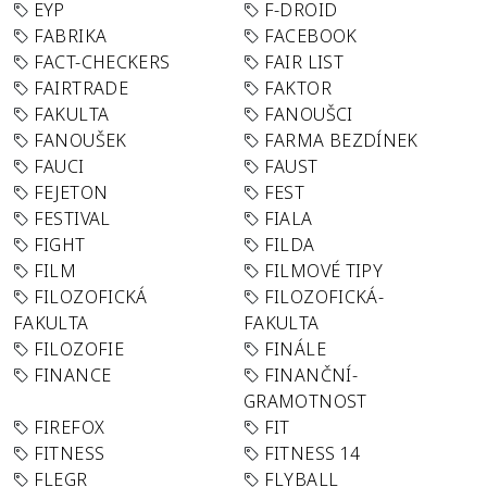
EYP
F-DROID
FABRIKA
FACEBOOK
FACT-CHECKERS
FAIR LIST
FAIRTRADE
FAKTOR
FAKULTA
FANOUŠCI
FANOUŠEK
FARMA BEZDÍNEK
FAUCI
FAUST
FEJETON
FEST
FESTIVAL
FIALA
FIGHT
FILDA
FILM
FILMOVÉ TIPY
FILOZOFICKÁ
FILOZOFICKÁ-
FAKULTA
FAKULTA
FILOZOFIE
FINÁLE
FINANCE
FINANČNÍ-
GRAMOTNOST
FIREFOX
FIT
FITNESS
FITNESS 14
FLEGR
FLYBALL