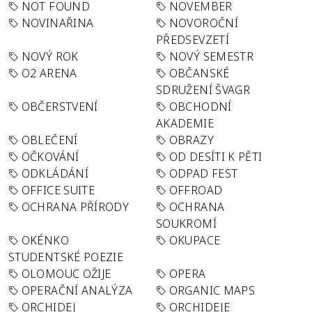
NOT FOUND
NOVEMBER
NOVINAŘINA
NOVOROČNÍ
PŘEDSEVZETÍ
NOVÝ ROK
NOVÝ SEMESTR
O2 ARENA
OBČANSKÉ
SDRUŽENÍ ŠVAGR
OBČERSTVENÍ
OBCHODNÍ
AKADEMIE
OBLEČENÍ
OBRAZY
OČKOVÁNÍ
OD DESÍTI K PĚTI
ODKLÁDÁNÍ
ODPAD FEST
OFFICE SUITE
OFFROAD
OCHRANA PŘÍRODY
OCHRANA
SOUKROMÍ
OKÉNKO
OKUPACE
STUDENTSKÉ POEZIE
OLOMOUC OŽIJE
OPERA
OPERAČNÍ ANALÝZA
ORGANIC MAPS
ORCHIDEJ
ORCHIDEJE