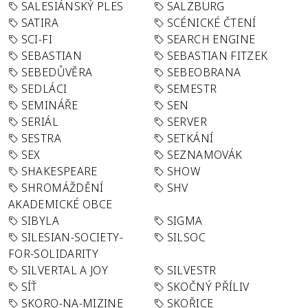
SALESIÁNSKÝ PLES
SALZBURG
SATIRA
SCÉNICKÉ ČTENÍ
SCI-FI
SEARCH ENGINE
SEBASTIAN
SEBASTIAN FITZEK
SEBEDŮVĚRA
SEBEOBRANA
SEDLÁCI
SEMESTR
SEMINÁŘE
SEN
SERIÁL
SERVER
SESTRA
SETKÁNÍ
SEX
SEZNAMOVÁK
SHAKESPEARE
SHOW
SHROMÁŽDĚNÍ
SHV
AKADEMICKÉ OBCE
SIBYLA
SIGMA
SILESIAN-SOCIETY-
SILSOC
FOR-SOLIDARITY
SILVERTAL A JOY
SILVESTR
SÍŤ
SKOČNÝ PŘÍLIV
SKORO-NA-MIZINE
SKOŘICE