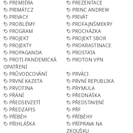
PREMIÉRA
PREZENTACE
PRIMÁT.CZ
PRINC ANDREW
PRIVACY
PRIVÁT
PROBLÉMY
PROFAJNŠMEKRY
PROGRAM
PROCHÁZKA
PROJEKT
PROJEKT SBOR
PROJEKTY
PROKRASTINACE
PROPAGANDA
PROSTATA
PROTI-PANDEMICKÁ
PROTON VPN
OPATŘENÍ
PRŮVODCOVÁNÍ
PRVÁCI
PRVNÍ KAZETA
PRVNÍ REPUBLIKA
PRVOTINA
PRYMULA
PŘÁNÍ
PŘEDNÁŠKA
PŘEDSEVZETÍ
PŘEDSTAVENÍ
PŘEDZÁPIS
PŘF
PŘÍBĚH
PŘÍBĚHY
PŘIHLÁŠKA
PŘÍPRAVA NA
ZKOUŠKU