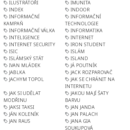
ILUSTRÁTOŘI
IMUNITA
INDEX
INDOOR
INFORMAČNÍ
INFORMAČNÍ
KAMPAŇ
TECHNOLOGIE
INFORMAČNÍ VÁLKA
INFORMATIKA
INTELIGENCE
INTERNET
INTERNET SECURITY
IRON STUDENT
ISIC
ISLÁM
ISLÁMSKÝ STÁT
ISLAND
IVAN MLÁDEK
JÁ POUTNÍK
JABLKA
JACK ROZPAROVAČ
JACHYM TOPOL
JAK SE CHRÁNIT NA
INTERNETU
JAK SI UDĚLAT
JAKOU MAJÍ ŠATY
MODŘINU
BARVU
JAKSI TAKSI
JAN JANDA
JÁN KOLENÍK
JAN PALACH
JAN RAUS
JANA GIA
SOUKUPOVÁ