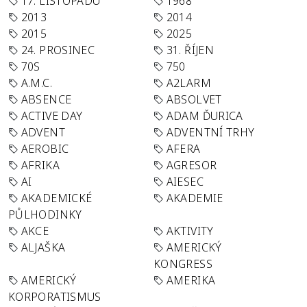
17. LISTOPADU
1968
2013
2014
2015
2025
24. PROSINEC
31. ŘÍJEN
70S
750
A.M.C.
A2LARM
ABSENCE
ABSOLVET
ACTIVE DAY
ADAM ĎURICA
ADVENT
ADVENTNÍ TRHY
AEROBIC
AFERA
AFRIKA
AGRESOR
AI
AIESEC
AKADEMICKÉ
AKADEMIE
PŮLHODINKY
AKCE
AKTIVITY
ALJAŠKA
AMERICKÝ
KONGRESS
AMERICKÝ
AMERIKA
KORPORATISMUS