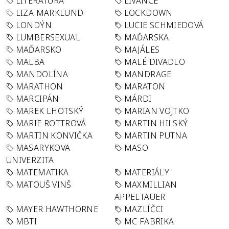
LITERATURA
LÍVANCE
LIZA MARKLUND
LOCKDOWN
LONDÝN
LUCIE SCHMIEDOVÁ
LUMBERSEXUAL
MAĎARSKA
MAĎARSKO
MAJÁLES
MALBA
MALÉ DIVADLO
MANDOLÍNA
MANDRAGE
MARATHON
MARATON
MARCIPÁN
MÁRDI
MAREK LHOTSKÝ
MARIAN VOJTKO
MARIE ROTTROVÁ
MARTIN HILSKÝ
MARTIN KONVIČKA
MARTIN PUTNA
MASARYKOVA
MASO
UNIVERZITA
MATEMATIKA
MATERIÁLY
MATOUŠ VINŠ
MAXMILLIAN
APPELTAUER
MAYER HAWTHORNE
MAZLÍČCI
MBTI
MC FABRIKA