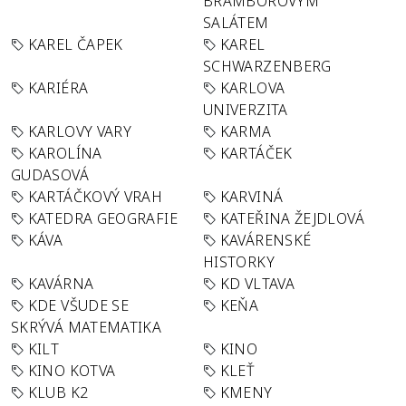
BRAMBOROVÝM
SALÁTEM
KAREL ČAPEK
KAREL
SCHWARZENBERG
KARIÉRA
KARLOVA
UNIVERZITA
KARLOVY VARY
KARMA
KAROLÍNA
KARTÁČEK
GUDASOVÁ
KARTÁČKOVÝ VRAH
KARVINÁ
KATEDRA GEOGRAFIE
KATEŘINA ŽEJDLOVÁ
KÁVA
KAVÁRENSKÉ
HISTORKY
KAVÁRNA
KD VLTAVA
KDE VŠUDE SE
KEŇA
SKRÝVÁ MATEMATIKA
KILT
KINO
KINO KOTVA
KLEŤ
KLUB K2
KMENY