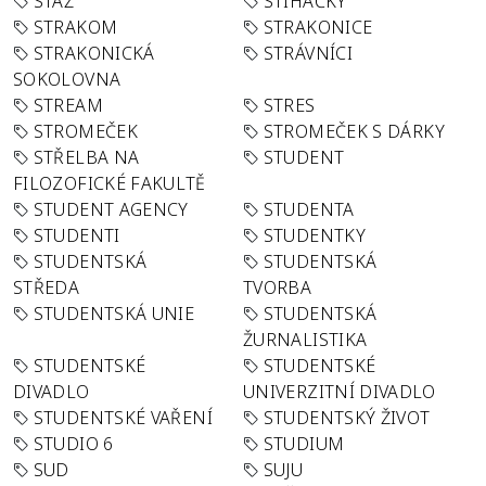
STÁŽ
STÍHAČKY
STRAKOM
STRAKONICE
STRAKONICKÁ
STRÁVNÍCI
SOKOLOVNA
STREAM
STRES
STROMEČEK
STROMEČEK S DÁRKY
STŘELBA NA
STUDENT
FILOZOFICKÉ FAKULTĚ
STUDENT AGENCY
STUDENTA
STUDENTI
STUDENTKY
STUDENTSKÁ
STUDENTSKÁ
STŘEDA
TVORBA
STUDENTSKÁ UNIE
STUDENTSKÁ
ŽURNALISTIKA
STUDENTSKÉ
STUDENTSKÉ
DIVADLO
UNIVERZITNÍ DIVADLO
STUDENTSKÉ VAŘENÍ
STUDENTSKÝ ŽIVOT
STUDIO 6
STUDIUM
SUD
SUJU