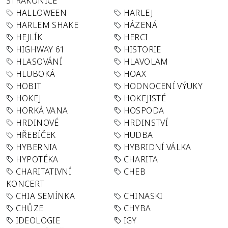
STRAKONICE
HALLOWEEN
HARLEJ
HARLEM SHAKE
HÁZENÁ
HEJLÍK
HERCI
HIGHWAY 61
HISTORIE
HLASOVÁNÍ
HLAVOLAM
HLUBOKÁ
HOAX
HOBIT
HODNOCENÍ VÝUKY
HOKEJ
HOKEJISTÉ
HORKÁ VANA
HOSPODA
HRDINOVÉ
HRDINSTVÍ
HŘEBÍČEK
HUDBA
HYBERNIA
HYBRIDNÍ VÁLKA
HYPOTÉKA
CHARITA
CHARITATIVNÍ
CHEB
KONCERT
CHIA SEMÍNKA
CHINASKI
CHŮZE
CHYBA
IDEOLOGIE
IGY