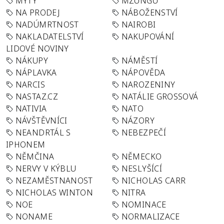
MÝTY
MZUNGU
NA PRODEJ
NÁBOŽENSTVÍ
NADÚMRTNOST
NAIROBI
NAKLADATELSTVÍ
NAKUPOVÁNÍ
LIDOVÉ NOVINY
NÁKUPY
NÁMĚSTÍ
NÁPLAVKA
NÁPOVĚDA
NARCIS
NAROZENINY
NASTAZ.CZ
NATÁLIE GROSSOVÁ
NATIVIA
NATO
NÁVŠTĚVNÍCI
NÁZORY
NEANDRTÁL S
NEBEZPEČÍ
IPHONEM
NĚMČINA
NĚMECKO
NERVY V KÝBLU
NESLYŠÍCÍ
NEZAMĚSTNANOST
NICHOLAS CARR
NICHOLAS WINTON
NITRA
NOE
NOMINACE
NONAME
NORMALIZACE