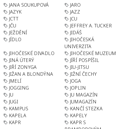
JANA SOUKUPOVÁ
JARO
JAZYK
JAZZ
JCTT
JCU
JČU
JEFFREY A. TUCKER
JEŽDĚNÍ
JIDÁŠ
JÍDLO
JIHOČESKÁ
UNIVERZITA
JIHOČESKÉ DIVADLO
JIHOČESKÉ MUZEUM
JINÁ ÚTERÝ
JÍŘÍ POSPÍŠIL
JIŘÍ ZONYGA
JIU-JITSU
JIŽAN A BLONDÝNA
JIŽNÍ ČECHY
JMELÍ
JOGA
JOGGING
JOPLIN
JU
JU MAGAZÍN
JUGI
JUMAGAZÍN
KAMPUS
KANČÍ STEZKA
KAPELA
KAPELY
KAPR
KAPR S