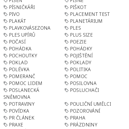
PÍSEŇ
PÍSNĚ
PÍSNIČKÁŘI
PIŠKOT
PIVO
PLACEMENT TEST
PLAKÁT
PLANETÁRIUM
PLAVKOVÁSEZONA
PLES
PLES UPÍRŮ
PLUS SIZE
POČASÍ
POEZIE
POHÁDKA
POHÁDKY
POCHOUTKY
POJIŠTĚNÍ
POKLAD
POKLADY
POLÉVKA
POLITIKA
POMERANČ
POMOC
POMOC LIDEM
POSILOVNA
POSLANECKÁ
POSLUCHAČI
SNĚMOVNA
POTRAVINY
POULIČNÍ UMĚLCI
POVÍDKA
POZOROVÁNÍ
PR ČLÁNEK
PRAHA
PRAXE
PRÁZDNINY