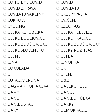
CO TO BYL COVID
COVID
COVID ZPRÁVA
COVID-19
COVID-19 VAKCÍNY
CREEPYPASTA
CUKROVÍ
CVIČENÍ
CYCLING
CZECH-US
ČESKÁ REPUBLIKA
ČESKÁ TELEVIZE
ČESKÉ BUDĚJOVICE
ČESKÉ TRADICE
ČESKOBUDĚJOVICKO
ČESKOBUDĚJOVICKÝ
ČESKOSLOVENSKO
ČESKÝ ROZHLAS
ČESNEK
ČETBA
ČÍNA
ČINOHRA
ČOKOLÁDA
ČR
ČT
ČTENÍ
ČUTACÍMERUNA
D&B
DAGMAR POPJAKOVÁ
DALEKOHLED
DÁMY
DANCE
DANĚ
DANIEL HŮLKA
DANIEL STACH
DÁRKY
DARY
DEMOKRACIE