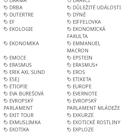
DRAMA
DRAVCI
DRBA
DŮLEŽITÉ UDÁLOSTI
DUTERTRE
DÝNĚ
EF
EIFFELOVKA
EKOLOGIE
EKONOMICKÁ
FAKULTA
EKONOMIKA
EMMANUEL
MACRON
EMOCE
EPSTEIN
ERASMUS
ERASMUS+
ERIK AXL SUND
EROS
ESEJ
ETIKETA
ETIOPIE
EUROPE
EVA BUREŠOVÁ
EVERNOTE
EVROPSKÝ
EVROPSKÝ
PARLAMENT
PARLAMENT MLÁDEŽE
EXIT TOUR
EXKURZE
EXMUSLIMKA
EXOTICKÉ ROSTLINY
EXOTIKA
EXPLOZE