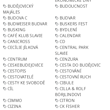
EKONOMICKÉ DNY
BUDĚJOVICKÝ
BUDOUCNOST
MAJÁLES
BUDOVA C
BUDVAR
BUDWEISER BUDVAR
BUSKERS FEST
BUSKING
BYDLENÍ
CAFÉ KLUB SLAVIE
CALENDAR
CANICROSS
CD
CECÍLIE JÍLKOVÁ
CENTRAL PARK
SLAVIE
CENTRUM
CENZURA
CESKEBUDEJOVICE
CESTA DO BUDĚJOVIC
CESTOPIS
CESTOVÁNÍ
CESTOVATELÉ
CESTOVNÍ RUCH
CESTY KE SVOBODĚ
CIBULE
CÍL
CILLA & ROLF
BÖRJLINDOVI
CIMMO
CITRON
CIZINA
CK FISHER