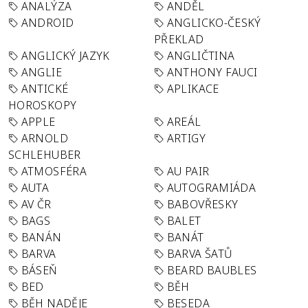
ANALÝZA
ANDĚL
ANDROID
ANGLICKO-ČESKÝ
PŘEKLAD
ANGLICKÝ JAZYK
ANGLIČTINA
ANGLIE
ANTHONY FAUCI
ANTICKÉ
APLIKACE
HOROSKOPY
APPLE
AREÁL
ARNOLD
ARTIGY
SCHLEHUBER
ATMOSFÉRA
AU PAIR
AUTA
AUTOGRAMIÁDA
AV ČR
BABOVŘESKY
BAGS
BALET
BANÁN
BANÁT
BARVA
BARVA ŠATŮ
BÁSEŇ
BEARD BAUBLES
BED
BĚH
BĚH NADĚJE
BESEDA