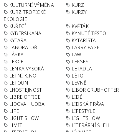
KULTURNÍ VÝMĚNA
KURZ
KURZ TROPICKÉ
KURZY
EKOLOGIE
KUŘECÍ
KVĚTÁK
KYBERŠIKANA
KYNUTÉ TĚSTO
KYTARA
KYTARISTA
LABORATOŘ
LARRY PAGE
LÁSKA
LAW
LEKCE
LEKSES
LENKA VYSOKÁ
LETADLA
LETNÍ KINO
LÉTO
LETOUN
LEVNĚ
LHOSTEJNOST
LIBOR GRUBHOFFER
LIBRE OFFICE
LIDÉ
LIDOVÁ HUDBA
LIDSKÁ PRÁVA
LIFE
LIFESTYLE
LIGHT SHOW
LIGHTSHOW
LIMIT
LITERÁRNÍ ŠLEH