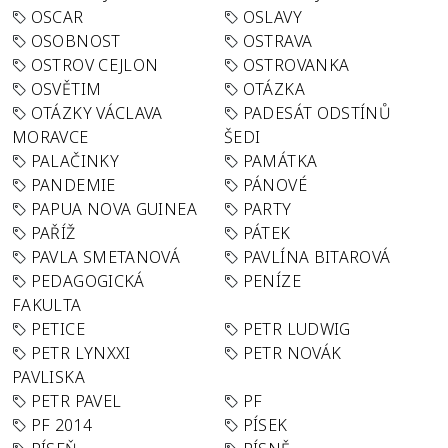
OSCAR
OSLAVY
OSOBNOST
OSTRAVA
OSTROV CEJLON
OSTROVANKA
OSVĚTIM
OTÁZKA
OTÁZKY VÁCLAVA
PADESÁT ODSTÍNŮ
MORAVCE
ŠEDI
PALAČINKY
PAMÁTKA
PANDEMIE
PÁNOVÉ
PAPUA NOVA GUINEA
PARTY
PAŘÍŽ
PÁTEK
PAVLA SMETANOVÁ
PAVLÍNA BITAROVÁ
PEDAGOGICKÁ
PENÍZE
FAKULTA
PETICE
PETR LUDWIG
PETR LYNXXI
PETR NOVÁK
PAVLISKA
PETR PAVEL
PF
PF 2014
PÍSEK