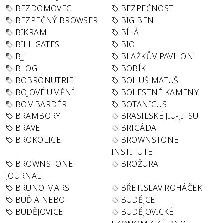
BEZDOMOVEC
BEZPEČNOST
BEZPEČNÝ BROWSER
BIG BEN
BIKRAM
BÍLÁ
BILL GATES
BIO
BJJ
BLAŽKŮV PAVILON
BLOG
BOBÍK
BOBRONUTRIE
BOHUŠ MATUŠ
BOJOVÉ UMĚNÍ
BOLESTNÉ KAMENY
BOMBARDÉR
BOTANICUS
BRAMBORY
BRASILSKÉ JIU-JITSU
BRAVE
BRIGÁDA
BROKOLICE
BROWNSTONE
INSTITUTE
BROWNSTONE
BROŽURA
JOURNAL
BRUNO MARS
BŘETISLAV ROHÁČEK
BUĎ A NEBO
BUDĚJCE
BUDĚJOVICE
BUDĚJOVICKÉ