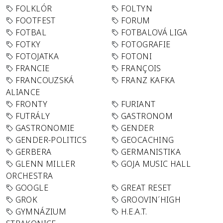
FOLKLÓR
FOLTYN
FOOTFEST
FORUM
FOTBAL
FOTBALOVÁ LIGA
FOTKY
FOTOGRAFIE
FOTOJATKA
FOTONI
FRANCIE
FRANÇOIS
FRANCOUZSKÁ
FRANZ KAFKA
ALIANCE
FRONTY
FURIANT
FUTRÁLY
GASTRONOM
GASTRONOMIE
GENDER
GENDER-POLITICS
GEOCACHING
GERBERA
GERMANISTIKA
GLENN MILLER
GOJA MUSIC HALL
ORCHESTRA
GOOGLE
GREAT RESET
GROK
GROOVIN´HIGH
GYMNÁZIUM
H.E.A.T.