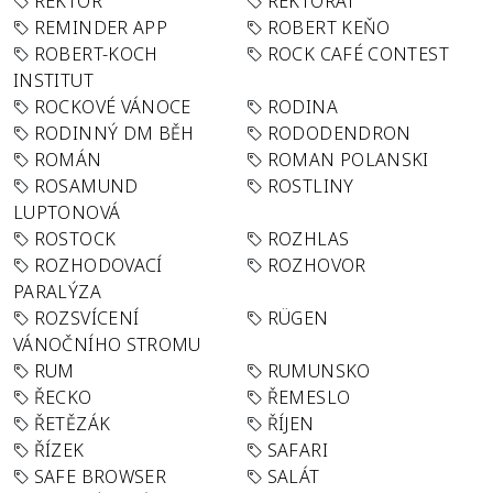
REKTOR
REKTORÁT
REMINDER APP
ROBERT KEŇO
ROBERT-KOCH
ROCK CAFÉ CONTEST
INSTITUT
ROCKOVÉ VÁNOCE
RODINA
RODINNÝ DM BĚH
RODODENDRON
ROMÁN
ROMAN POLANSKI
ROSAMUND
ROSTLINY
LUPTONOVÁ
ROSTOCK
ROZHLAS
ROZHODOVACÍ
ROZHOVOR
PARALÝZA
ROZSVÍCENÍ
RÜGEN
VÁNOČNÍHO STROMU
RUM
RUMUNSKO
ŘECKO
ŘEMESLO
ŘETĚZÁK
ŘÍJEN
ŘÍZEK
SAFARI
SAFE BROWSER
SALÁT