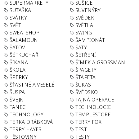
SUPERMARKETY
SUŠICE
SUTAŠKA
SUVENÝRY
SVÁTKY
SVĚDEK
SVĚT
SVĚTLA
SWEATSHOP
SWING
ŠALAMOUN
ŠAMPIONÁT
ŠATOV
ŠATY
ŠÉFKUCHAŘ
ŠETŘENÍ
ŠIKANA
ŠIMEK A GROSSMAN
ŠKOLA
ŠPAGETY
ŠPERKY
ŠTAFETA
ŠŤASTNÉ A VESELÉ
ŠUKAS
ŠUSPA
ŠVÉDSKO
ŠVEJK
TAJNÁ OPERACE
TANEC
TECHNOLOGIE
TECHNOLOGY
TEMPLESTORE
TERKA DRÁBKOVÁ
TERRY FOX
TERRY HAYES
TEST
TĚSTOVINY
TESTY