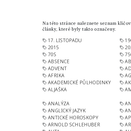
Na této stránce naleznete seznam klíčový
články, které byly takto označeny.
17. LISTOPADU
19
2015
20
70S
75
ABSENCE
AB
ADVENT
AD
AFRIKA
A
AKADEMICKÉ PŮLHODINKY
A
ALJAŠKA
AM
ANALÝZA
A
ANGLICKÝ JAZYK
AN
ANTICKÉ HOROSKOPY
AP
ARNOLD SCHLEHUBER
AR