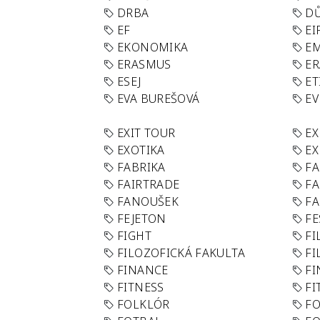
DRBA
DŮ
EF
EI
EKONOMIKA
E
ERASMUS
E
ESEJ
ET
EVA BUREŠOVÁ
E
EXIT TOUR
EX
EXOTIKA
EX
FABRIKA
F
FAIRTRADE
F
FANOUŠEK
FA
FEJETON
FE
FIGHT
FI
FILOZOFICKÁ FAKULTA
FI
FINANCE
F
FITNESS
FI
FOLKLÓR
F