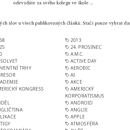
odevzdáte za svého kolegu ve škole ...
ch slov u všech publikovaných článků. Stačí pouze vybrat da
68
2013
25
24. PROSINEC
0
A.M.C.
SOLVET
ACTIVE DAY
VENTNÍ TRHY
AEROBIC
GRESOR
AI
KADEMIE
AKCE
ERICKÝ KONGRESS
AMERICKÝ
KORPORATISMUS
NDĚL
ANDROID
GLIČTINA
ANGLIE
LIKACE
APPLE
TIGY
ATMOSFÉRA