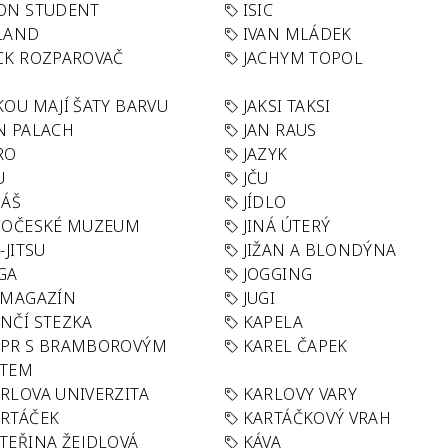
ON STUDENT
ISIC
LAND
IVAN MLÁDEK
CK ROZPAROVAČ
JACHYM TOPOL
KOU MAJÍ ŠATY BARVU
JAKSI TAKSI
N PALACH
JAN RAUS
RO
JAZYK
U
JČU
DÁŠ
JÍDLO
HOČESKÉ MUZEUM
JINÁ ÚTERÝ
U-JITSU
JIŽAN A BLONDÝNA
GA
JOGGING
 MAGAZÍN
JUGI
NČÍ STEZKA
KAPELA
APR S BRAMBOROVÝM
KAREL ČAPEK
ÁTEM
RLOVA UNIVERZITA
KARLOVY VARY
RTÁČEK
KARTÁČKOVÝ VRAH
TEŘINA ŽEJDLOVÁ
KÁVA