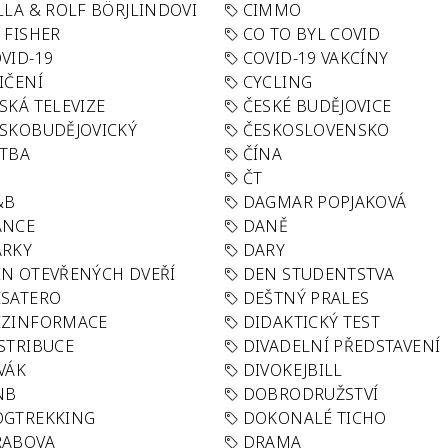
LLA & ROLF BÖRJLINDOVI
CIMMO
 FISHER
CO TO BYL COVID
VID-19
COVID-19 VAKCÍNY
IČENÍ
CYCLING
SKÁ TELEVIZE
ČESKÉ BUDĚJOVICE
SKOBUDĚJOVICKÝ
ČESKOSLOVENSKO
TBA
ČÍNA
R
ČT
&B
DAGMAR POPJAKOVÁ
ANCE
DANĚ
ÁRKY
DARY
N OTEVŘENÝCH DVEŘÍ
DEN STUDENTSTVA
SATERO
DEŠTNÝ PRALES
EZINFORMACE
DIDAKTICKÝ TEST
STRIBUCE
DIVADELNÍ PŘEDSTAVENÍ
VÁK
DIVOKEJBILL
NB
DOBRODRUŽSTVÍ
OGTREKKING
DOKONALÉ TICHO
RABOVA
DRAMA