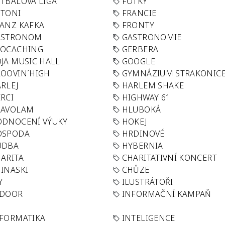
TBALOVÁ LIGA
FOTKY
OTONI
FRANCIE
ANZ KAFKA
FRONTY
ASTRONOM
GASTRONOMIE
EOCACHING
GERBERA
JA MUSIC HALL
GOOGLE
OOVIN´HIGH
GYMNÁZIUM STRAKONIC
RLEJ
HARLEM SHAKE
RCI
HIGHWAY 61
LAVOLAM
HLUBOKÁ
ODNOCENÍ VÝUKY
HOKEJ
OSPODA
HRDINOVÉ
UDBA
HYBERNIA
ARITA
CHARITATIVNÍ KONCERT
INASKI
CHŮZE
Y
ILUSTRÁTOŘI
NDOOR
INFORMAČNÍ KAMPAŇ
FORMATIKA
INTELIGENCE