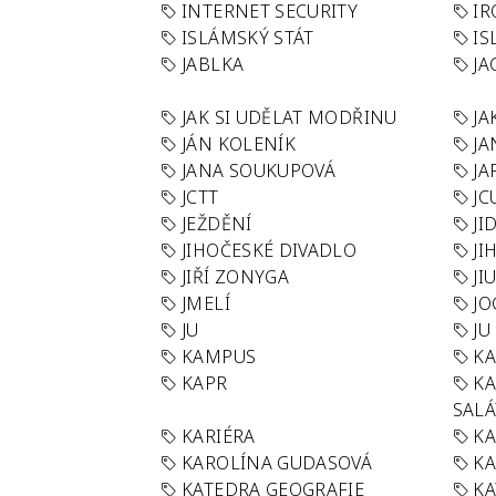
INTERNET SECURITY
IR
ISLÁMSKÝ STÁT
IS
JABLKA
JA
JAK SI UDĚLAT MODŘINU
JA
JÁN KOLENÍK
JA
JANA SOUKUPOVÁ
JA
JCTT
JC
JEŽDĚNÍ
JI
JIHOČESKÉ DIVADLO
JI
JIŘÍ ZONYGA
JI
JMELÍ
JO
JU
JU
KAMPUS
KA
KAPR
K
SAL
KARIÉRA
KA
KAROLÍNA GUDASOVÁ
KA
KATEDRA GEOGRAFIE
KA