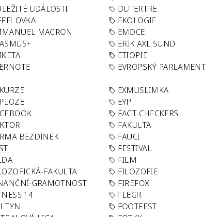
LEŽITÉ UDÁLOSTI
DUTERTRE
FFELOVKA
EKOLOGIE
MMANUEL MACRON
EMOCE
RASMUS+
ERIK AXL SUND
IKETA
ETIOPIE
VERNOTE
EVROPSKÝ PARLAMENT
KURZE
EXMUSLIMKA
PLOZE
EYP
ACEBOOK
FACT-CHECKERS
AKTOR
FAKULTA
RMA BEZDÍNEK
FAUCI
ST
FESTIVAL
LDA
FILM
LOZOFICKÁ-FAKULTA
FILOZOFIE
INANČNÍ-GRAMOTNOST
FIREFOX
TNESS 14
FLEGR
OLTYN
FOOTFEST