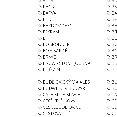
AUTA
A
BAGS
BA
BARVA
BA
BED
B
BEZDOMOVEC
B
BIKRAM
BÍ
BJJ
BL
BOBRONUTRIE
B
BOMBARDÉR
BO
BRAVE
BR
BROWNSTONE JOURNAL
B
BUĎ A NEBO
BU
BUDĚJOVICKÝ MAJÁLES
B
BUDWEISER BUDVAR
BU
CAFÉ KLUB SLAVIE
C
CECÍLIE JÍLKOVÁ
CE
CESKEBUDEJOVICE
CE
CESTOVATELÉ
CE