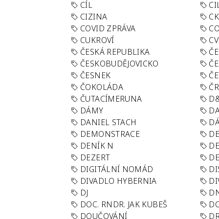
CÍL
CI
CIZINA
CK
COVID ZPRÁVA
CO
CUKROVÍ
CV
ČESKÁ REPUBLIKA
ČE
ČESKOBUDĚJOVICKO
ČE
ČESNEK
ČE
ČOKOLÁDA
Č
ČUTACÍMERUNA
D
DÁMY
D
DANIEL STACH
D
DEMONSTRACE
DE
DENÍK N
DE
DEZERT
D
DIGITÁLNÍ NOMÁD
DI
DIVADLO HYBERNIA
DI
DJ
D
DOC. RNDR. JAK KUBEŠ
D
DOUČOVÁNÍ
D