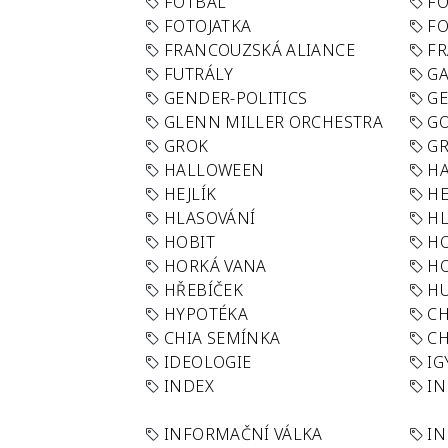
FOTBAL
FO
FOTOJATKA
F
FRANCOUZSKÁ ALIANCE
FR
FUTRÁLY
G
GENDER-POLITICS
G
GLENN MILLER ORCHESTRA
GO
GROK
GR
HALLOWEEN
HA
HEJLÍK
HE
HLASOVÁNÍ
H
HOBIT
H
HORKÁ VANA
H
HŘEBÍČEK
H
HYPOTÉKA
CH
CHIA SEMÍNKA
CH
IDEOLOGIE
IG
INDEX
I
INFORMAČNÍ VÁLKA
IN