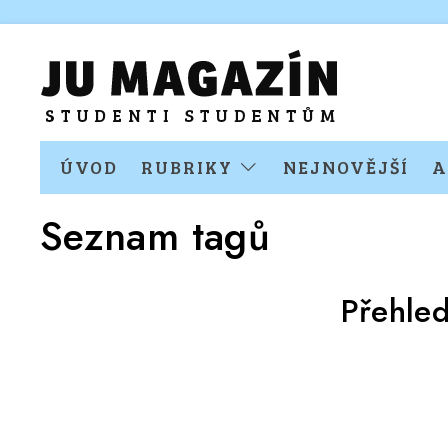
ÚVOD
RUBRIKY
NEJNOVĚJŠÍ
A
Seznam tagů
Přehle