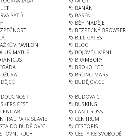
UTOGRAMIÁDA
AV ČR
LET
BANÁN
RVA ŠATŮ
BÁSEŇ
ĚH
BĚH NADĚJE
EZPEČNOST
BEZPEČNÝ BROWSER
LÁ
BILL GATES
AŽKŮV PAVILON
BLOG
OHUŠ MATUŠ
BOJOVÉ UMĚNÍ
TANICUS
BRAMBORY
IGÁDA
BROKOLICE
ROŽURA
BRUNO MARS
DĚJCE
BUDĚJOVICE
UDOUCNOST
BUDOVA C
SKERS FEST
BUSKING
ALENDAR
CANICROSS
NTRAL PARK SLAVIE
CENTRUM
STA DO BUDĚJOVIC
CESTOPIS
STOVNÍ RUCH
CESTY KE SVOBODĚ