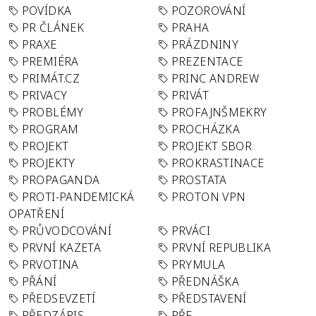
POVÍDKA
POZOROVÁNÍ
PR ČLÁNEK
PRAHA
PRAXE
PRÁZDNINY
PREMIÉRA
PREZENTACE
PRIMÁT.CZ
PRINC ANDREW
PRIVACY
PRIVÁT
PROBLÉMY
PROFAJNŠMEKRY
PROGRAM
PROCHÁZKA
PROJEKT
PROJEKT SBOR
PROJEKTY
PROKRASTINACE
PROPAGANDA
PROSTATA
PROTI-PANDEMICKÁ
PROTON VPN
OPATŘENÍ
PRŮVODCOVÁNÍ
PRVÁCI
PRVNÍ KAZETA
PRVNÍ REPUBLIKA
PRVOTINA
PRYMULA
PŘÁNÍ
PŘEDNÁŠKA
PŘEDSEVZETÍ
PŘEDSTAVENÍ
PŘEDZÁPIS
PŘF