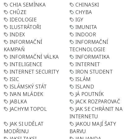
CHIA SEMÍNKA
CHINASKI
CHŮZE
CHYBA
IDEOLOGIE
IGY
ILUSTRÁTOŘI
IMUNITA
INDEX
INDOOR
INFORMAČNÍ
INFORMAČNÍ
KAMPAŇ
TECHNOLOGIE
INFORMAČNÍ VÁLKA
INFORMATIKA
INTELIGENCE
INTERNET
INTERNET SECURITY
IRON STUDENT
ISIC
ISLÁM
ISLÁMSKÝ STÁT
ISLAND
IVAN MLÁDEK
JÁ POUTNÍK
JABLKA
JACK ROZPAROVAČ
JACHYM TOPOL
JAK SE CHRÁNIT NA
INTERNETU
JAK SI UDĚLAT
JAKOU MAJÍ ŠATY
MODŘINU
BARVU
JAKSI TAKSI
JAN JANDA