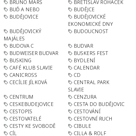
BRUNO MARS
BŘETISLAV ROHÁČEK
BUĎ A NEBO
BUDĚJCE
BUDĚJOVICE
BUDĚJOVICKÉ
EKONOMICKÉ DNY
BUDĚJOVICKÝ
BUDOUCNOST
MAJÁLES
BUDOVA C
BUDVAR
BUDWEISER BUDVAR
BUSKERS FEST
BUSKING
BYDLENÍ
CAFÉ KLUB SLAVIE
CALENDAR
CANICROSS
CD
CECÍLIE JÍLKOVÁ
CENTRAL PARK
SLAVIE
CENTRUM
CENZURA
CESKEBUDEJOVICE
CESTA DO BUDĚJOVIC
CESTOPIS
CESTOVÁNÍ
CESTOVATELÉ
CESTOVNÍ RUCH
CESTY KE SVOBODĚ
CIBULE
CÍL
CILLA & ROLF