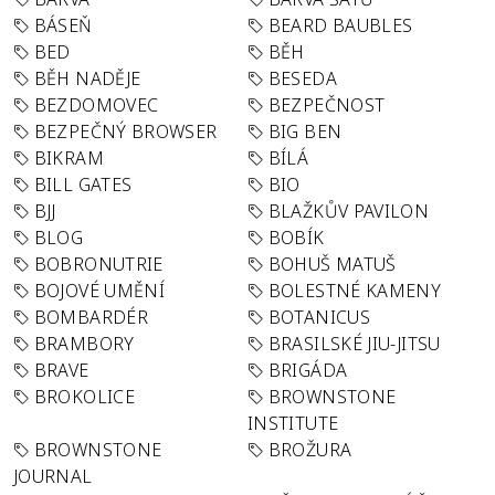
BÁSEŇ
BEARD BAUBLES
BED
BĚH
BĚH NADĚJE
BESEDA
BEZDOMOVEC
BEZPEČNOST
BEZPEČNÝ BROWSER
BIG BEN
BIKRAM
BÍLÁ
BILL GATES
BIO
BJJ
BLAŽKŮV PAVILON
BLOG
BOBÍK
BOBRONUTRIE
BOHUŠ MATUŠ
BOJOVÉ UMĚNÍ
BOLESTNÉ KAMENY
BOMBARDÉR
BOTANICUS
BRAMBORY
BRASILSKÉ JIU-JITSU
BRAVE
BRIGÁDA
BROKOLICE
BROWNSTONE
INSTITUTE
BROWNSTONE
BROŽURA
JOURNAL