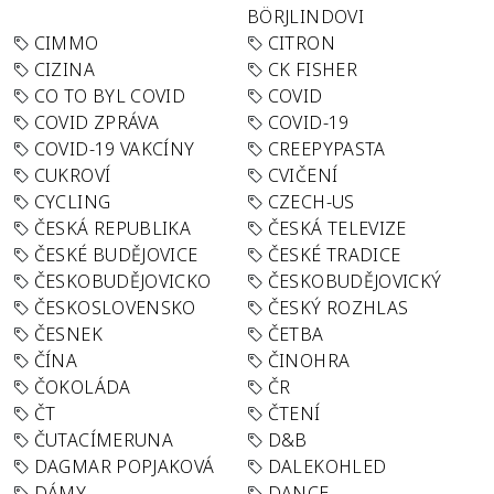
BÖRJLINDOVI
CIMMO
CITRON
CIZINA
CK FISHER
CO TO BYL COVID
COVID
COVID ZPRÁVA
COVID-19
COVID-19 VAKCÍNY
CREEPYPASTA
CUKROVÍ
CVIČENÍ
CYCLING
CZECH-US
ČESKÁ REPUBLIKA
ČESKÁ TELEVIZE
ČESKÉ BUDĚJOVICE
ČESKÉ TRADICE
ČESKOBUDĚJOVICKO
ČESKOBUDĚJOVICKÝ
ČESKOSLOVENSKO
ČESKÝ ROZHLAS
ČESNEK
ČETBA
ČÍNA
ČINOHRA
ČOKOLÁDA
ČR
ČT
ČTENÍ
ČUTACÍMERUNA
D&B
DAGMAR POPJAKOVÁ
DALEKOHLED
DÁMY
DANCE