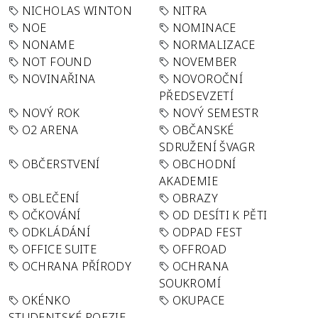
NICHOLAS WINTON
NITRA
NOE
NOMINACE
NONAME
NORMALIZACE
NOT FOUND
NOVEMBER
NOVINAŘINA
NOVOROČNÍ
PŘEDSEVZETÍ
NOVÝ ROK
NOVÝ SEMESTR
O2 ARENA
OBČANSKÉ
SDRUŽENÍ ŠVAGR
OBČERSTVENÍ
OBCHODNÍ
AKADEMIE
OBLEČENÍ
OBRAZY
OČKOVÁNÍ
OD DESÍTI K PĚTI
ODKLÁDÁNÍ
ODPAD FEST
OFFICE SUITE
OFFROAD
OCHRANA PŘÍRODY
OCHRANA
SOUKROMÍ
OKÉNKO
OKUPACE
STUDENTSKÉ POEZIE