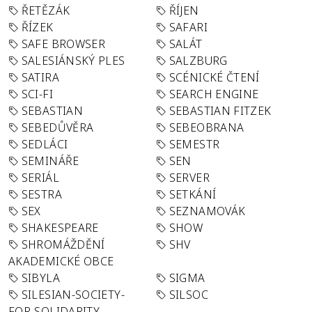
ŘETĚZÁK
ŘÍJEN
ŘÍZEK
SAFARI
SAFE BROWSER
SALÁT
SALESIÁNSKÝ PLES
SALZBURG
SATIRA
SCÉNICKÉ ČTENÍ
SCI-FI
SEARCH ENGINE
SEBASTIAN
SEBASTIAN FITZEK
SEBEDŮVĚRA
SEBEOBRANA
SEDLÁCI
SEMESTR
SEMINÁŘE
SEN
SERIÁL
SERVER
SESTRA
SETKÁNÍ
SEX
SEZNAMOVÁK
SHAKESPEARE
SHOW
SHROMÁŽDĚNÍ
SHV
AKADEMICKÉ OBCE
SIBYLA
SIGMA
SILESIAN-SOCIETY-
SILSOC
FOR-SOLIDARITY