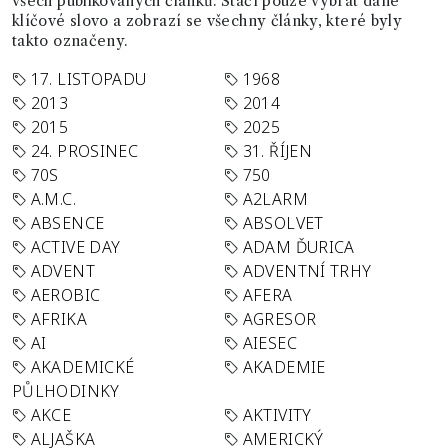
všech publikovaných článků. Stačí pouze vybrat dané
klíčové slovo a zobrazí se všechny články, které byly
takto označeny.
17. LISTOPADU
1968
2013
2014
2015
2025
24. PROSINEC
31. ŘÍJEN
70S
750
A.M.C.
A2LARM
ABSENCE
ABSOLVET
ACTIVE DAY
ADAM ĎURICA
ADVENT
ADVENTNÍ TRHY
AEROBIC
AFERA
AFRIKA
AGRESOR
AI
AIESEC
AKADEMICKÉ
AKADEMIE
PŮLHODINKY
AKCE
AKTIVITY
ALJAŠKA
AMERICKÝ