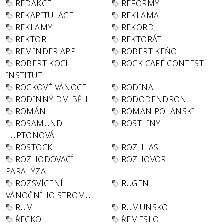
REDAKCE
REFORMY
REKAPITULACE
REKLAMA
REKLAMY
REKORD
REKTOR
REKTORÁT
REMINDER APP
ROBERT KEŇO
ROBERT-KOCH
ROCK CAFÉ CONTEST
INSTITUT
ROCKOVÉ VÁNOCE
RODINA
RODINNÝ DM BĚH
RODODENDRON
ROMÁN
ROMAN POLANSKI
ROSAMUND
ROSTLINY
LUPTONOVÁ
ROSTOCK
ROZHLAS
ROZHODOVACÍ
ROZHOVOR
PARALÝZA
ROZSVÍCENÍ
RÜGEN
VÁNOČNÍHO STROMU
RUM
RUMUNSKO
ŘECKO
ŘEMESLO