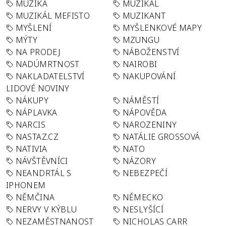
MUZIKA
MUZIKÁL
MUZIKÁL MEFISTO
MUZIKANT
MYŠLENÍ
MYŠLENKOVÉ MAPY
MÝTY
MZUNGU
NA PRODEJ
NÁBOŽENSTVÍ
NADÚMRTNOST
NAIROBI
NAKLADATELSTVÍ
NAKUPOVÁNÍ
LIDOVÉ NOVINY
NÁKUPY
NÁMĚSTÍ
NÁPLAVKA
NÁPOVĚDA
NARCIS
NAROZENINY
NASTAZ.CZ
NATÁLIE GROSSOVÁ
NATIVIA
NATO
NÁVŠTĚVNÍCI
NÁZORY
NEANDRTÁL S
NEBEZPEČÍ
IPHONEM
NĚMČINA
NĚMECKO
NERVY V KÝBLU
NESLYŠÍCÍ
NEZAMĚSTNANOST
NICHOLAS CARR