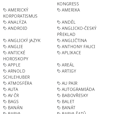
KONGRESS
AMERICKÝ
AMERIKA
KORPORATISMUS
ANALÝZA
ANDĚL
ANDROID
ANGLICKO-ČESKÝ
PŘEKLAD
ANGLICKÝ JAZYK
ANGLIČTINA
ANGLIE
ANTHONY FAUCI
ANTICKÉ
APLIKACE
HOROSKOPY
APPLE
AREÁL
ARNOLD
ARTIGY
SCHLEHUBER
ATMOSFÉRA
AU PAIR
AUTA
AUTOGRAMIÁDA
AV ČR
BABOVŘESKY
BAGS
BALET
BANÁN
BANÁT
BARVA
BARVA ŠATŮ