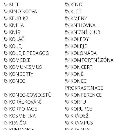
KILT
KINO
KINO KOTVA
KLEŤ
KLUB K2
KMENY
KNIHA
KNIHOVNA
KNÍR
KNIŽNÍ KLUB
KOLÁČ
KOLEDY
KOLEJ
KOLEJE
KOLEJE PEDAGOG
KOLONÁDA
KOMEDIE
KOMFORTNÍ ZÓNA
KOMUNISMUS
KONCERT
KONCERTY
KONĚ
KONEC
KONEC
PROKRASTINACE
KONEC-COVIDISTŮ
KONFERENCE
KORÁLKOVÁNÍ
KORFU
KORPORACE
KORUPCE
KOSMETIKA
KRÁDEŽ
KRAJČO
KRAMPUS
KREDANCE
KREDITY