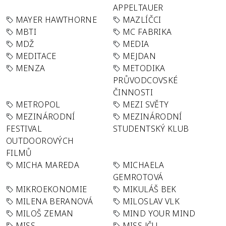
APPELTAUER
MAYER HAWTHORNE
MAZLÍČCI
MBTI
MC FABRIKA
MDŽ
MEDIA
MEDITACE
MEJDAN
MENZA
METODIKA
PRŮVODCOVSKÉ
ČINNOSTI
METROPOL
MEZI SVĚTY
MEZINÁRODNÍ
MEZINÁRODNÍ
FESTIVAL
STUDENTSKÝ KLUB
OUTDOOROVÝCH
FILMŮ
MICHA MAREDA
MICHAELA
GEMROTOVÁ
MIKROEKONOMIE
MIKULÁŠ BEK
MILENA BERANOVÁ
MILOSLAV VLK
MILOŠ ZEMAN
MIND YOUR MIND
MISS
MISS JČU