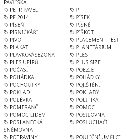
PAVLISKA
PETR PAVEL
PF
PF 2014
PÍSEK
PÍSEŇ
PÍSNĚ
PÍSNIČKÁŘI
PIŠKOT
PIVO
PLACEMENT TEST
PLAKÁT
PLANETÁRIUM
PLAVKOVÁSEZONA
PLES
PLES UPÍRŮ
PLUS SIZE
POČASÍ
POEZIE
POHÁDKA
POHÁDKY
POCHOUTKY
POJIŠTĚNÍ
POKLAD
POKLADY
POLÉVKA
POLITIKA
POMERANČ
POMOC
POMOC LIDEM
POSILOVNA
POSLANECKÁ
POSLUCHAČI
SNĚMOVNA
POTRAVINY
POULIČNÍ UMĚLCI