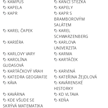
KAMPUS
KANČÍ STEZKA
KAPELA
KAPELY
KAPR
KAPR S
BRAMBOROVÝM
SALÁTEM
KAREL ČAPEK
KAREL
SCHWARZENBERG
KARIÉRA
KARLOVA
UNIVERZITA
KARLOVY VARY
KARMA
KAROLÍNA
KARTÁČEK
GUDASOVÁ
KARTÁČKOVÝ VRAH
KARVINÁ
KATEDRA GEOGRAFIE
KATEŘINA ŽEJDLOVÁ
KÁVA
KAVÁRENSKÉ
HISTORKY
KAVÁRNA
KD VLTAVA
KDE VŠUDE SE
KEŇA
SKRÝVÁ MATEMATIKA