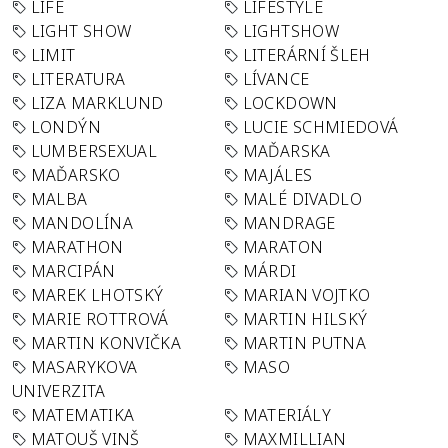
LIFE
LIFESTYLE
LIGHT SHOW
LIGHTSHOW
LIMIT
LITERÁRNÍ ŠLEH
LITERATURA
LÍVANCE
LIZA MARKLUND
LOCKDOWN
LONDÝN
LUCIE SCHMIEDOVÁ
LUMBERSEXUAL
MAĎARSKA
MAĎARSKO
MAJÁLES
MALBA
MALÉ DIVADLO
MANDOLÍNA
MANDRAGE
MARATHON
MARATON
MARCIPÁN
MÁRDI
MAREK LHOTSKÝ
MARIAN VOJTKO
MARIE ROTTROVÁ
MARTIN HILSKÝ
MARTIN KONVIČKA
MARTIN PUTNA
MASARYKOVA
MASO
UNIVERZITA
MATEMATIKA
MATERIÁLY
MATOUŠ VINŠ
MAXMILLIAN