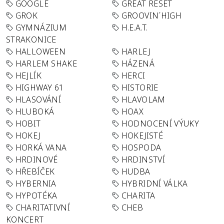
GOOGLE
GREAT RESET
GROK
GROOVIN´HIGH
GYMNÁZIUM
H.E.A.T.
STRAKONICE
HALLOWEEN
HARLEJ
HARLEM SHAKE
HÁZENÁ
HEJLÍK
HERCI
HIGHWAY 61
HISTORIE
HLASOVÁNÍ
HLAVOLAM
HLUBOKÁ
HOAX
HOBIT
HODNOCENÍ VÝUKY
HOKEJ
HOKEJISTÉ
HORKÁ VANA
HOSPODA
HRDINOVÉ
HRDINSTVÍ
HŘEBÍČEK
HUDBA
HYBERNIA
HYBRIDNÍ VÁLKA
HYPOTÉKA
CHARITA
CHARITATIVNÍ
CHEB
KONCERT