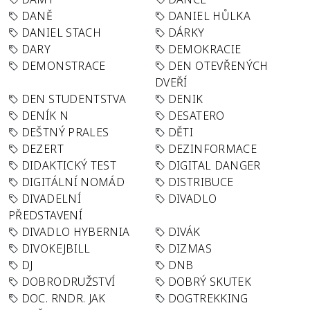
DANĚ
DANIEL HŮLKA
DANIEL STACH
DÁRKY
DARY
DEMOKRACIE
DEMONSTRACE
DEN OTEVŘENÝCH
DVEŘÍ
DEN STUDENTSTVA
DENIK
DENÍK N
DESATERO
DEŠTNÝ PRALES
DĚTI
DEZERT
DEZINFORMACE
DIDAKTICKÝ TEST
DIGITAL DANGER
DIGITÁLNÍ NOMÁD
DISTRIBUCE
DIVADELNÍ
DIVADLO
PŘEDSTAVENÍ
DIVADLO HYBERNIA
DIVÁK
DIVOKEJBILL
DIZMAS
DJ
DNB
DOBRODRUŽSTVÍ
DOBRÝ SKUTEK
DOC. RNDR. JAK
DOGTREKKING