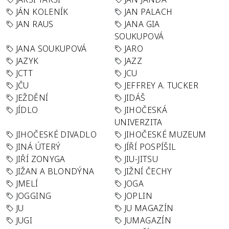
JÁN KOLENÍK
JAN PALACH
JAN RAUS
JANA GIA
SOUKUPOVÁ
JANA SOUKUPOVÁ
JARO
JAZYK
JAZZ
JCTT
JCU
JČU
JEFFREY A. TUCKER
JEŽDĚNÍ
JIDÁŠ
JÍDLO
JIHOČESKÁ
UNIVERZITA
JIHOČESKÉ DIVADLO
JIHOČESKÉ MUZEUM
JINÁ ÚTERÝ
JÍŘÍ POSPÍŠIL
JIŘÍ ZONYGA
JIU-JITSU
JIŽAN A BLONDÝNA
JIŽNÍ ČECHY
JMELÍ
JOGA
JOGGING
JOPLIN
JU
JU MAGAZÍN
JUGI
JUMAGAZÍN