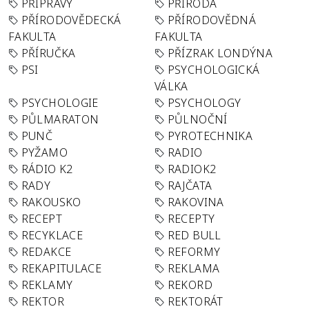
PŘÍPRAVY
PŘÍRODA
PŘÍRODOVĚDECKÁ
PŘÍRODOVĚDNÁ
FAKULTA
FAKULTA
PŘÍRUČKA
PŘÍZRAK LONDÝNA
PSI
PSYCHOLOGICKÁ
VÁLKA
PSYCHOLOGIE
PSYCHOLOGY
PŮLMARATON
PŮLNOČNÍ
PUNČ
PYROTECHNIKA
PYŽAMO
RADIO
RÁDIO K2
RADIOK2
RADY
RAJČATA
RAKOUSKO
RAKOVINA
RECEPT
RECEPTY
RECYKLACE
RED BULL
REDAKCE
REFORMY
REKAPITULACE
REKLAMA
REKLAMY
REKORD
REKTOR
REKTORÁT