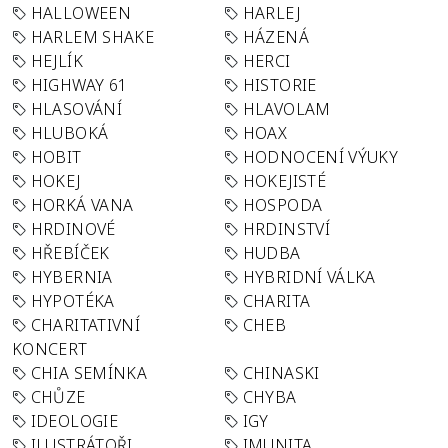
HALLOWEEN
HARLEJ
HARLEM SHAKE
HÁZENÁ
HEJLÍK
HERCI
HIGHWAY 61
HISTORIE
HLASOVÁNÍ
HLAVOLAM
HLUBOKÁ
HOAX
HOBIT
HODNOCENÍ VÝUKY
HOKEJ
HOKEJISTÉ
HORKÁ VANA
HOSPODA
HRDINOVÉ
HRDINSTVÍ
HŘEBÍČEK
HUDBA
HYBERNIA
HYBRIDNÍ VÁLKA
HYPOTÉKA
CHARITA
CHARITATIVNÍ
CHEB
KONCERT
CHIA SEMÍNKA
CHINASKI
CHŮZE
CHYBA
IDEOLOGIE
IGY
ILUSTRÁTOŘI
IMUNITA