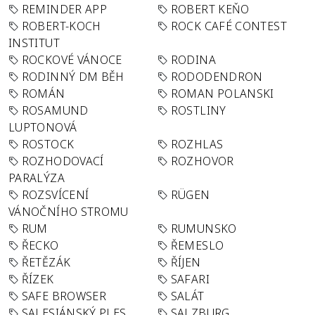
REMINDER APP
ROBERT KEŇO
ROBERT-KOCH
ROCK CAFÉ CONTEST
INSTITUT
ROCKOVÉ VÁNOCE
RODINA
RODINNÝ DM BĚH
RODODENDRON
ROMÁN
ROMAN POLANSKI
ROSAMUND
ROSTLINY
LUPTONOVÁ
ROSTOCK
ROZHLAS
ROZHODOVACÍ
ROZHOVOR
PARALÝZA
ROZSVÍCENÍ
RÜGEN
VÁNOČNÍHO STROMU
RUM
RUMUNSKO
ŘECKO
ŘEMESLO
ŘETĚZÁK
ŘÍJEN
ŘÍZEK
SAFARI
SAFE BROWSER
SALÁT
SALESIÁNSKÝ PLES
SALZBURG