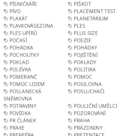
PÍSNIČKÁŘI
PIŠKOT
PIVO
PLACEMENT TEST
PLAKÁT
PLANETÁRIUM
PLAVKOVÁSEZONA
PLES
PLES UPÍRŮ
PLUS SIZE
POČASÍ
POEZIE
POHÁDKA
POHÁDKY
POCHOUTKY
POJIŠTĚNÍ
POKLAD
POKLADY
POLÉVKA
POLITIKA
POMERANČ
POMOC
POMOC LIDEM
POSILOVNA
POSLANECKÁ
POSLUCHAČI
SNĚMOVNA
POTRAVINY
POULIČNÍ UMĚLCI
POVÍDKA
POZOROVÁNÍ
PR ČLÁNEK
PRAHA
PRAXE
PRÁZDNINY
PREMIÉRA
PREZENTACE