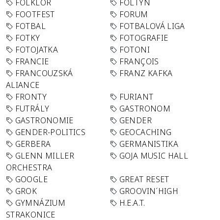
FOLKLÓR
FOLTYN
FOOTFEST
FORUM
FOTBAL
FOTBALOVÁ LIGA
FOTKY
FOTOGRAFIE
FOTOJATKA
FOTONI
FRANCIE
FRANÇOIS
FRANCOUZSKÁ
FRANZ KAFKA
ALIANCE
FRONTY
FURIANT
FUTRÁLY
GASTRONOM
GASTRONOMIE
GENDER
GENDER-POLITICS
GEOCACHING
GERBERA
GERMANISTIKA
GLENN MILLER
GOJA MUSIC HALL
ORCHESTRA
GOOGLE
GREAT RESET
GROK
GROOVIN´HIGH
GYMNÁZIUM
H.E.A.T.
STRAKONICE