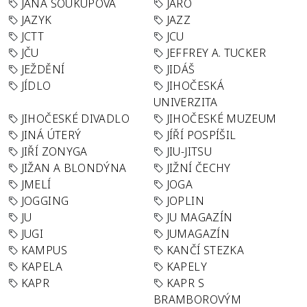
JANA SOUKUPOVÁ
JARO
JAZYK
JAZZ
JCTT
JCU
JČU
JEFFREY A. TUCKER
JEŽDĚNÍ
JIDÁŠ
JÍDLO
JIHOČESKÁ
UNIVERZITA
JIHOČESKÉ DIVADLO
JIHOČESKÉ MUZEUM
JINÁ ÚTERÝ
JÍŘÍ POSPÍŠIL
JIŘÍ ZONYGA
JIU-JITSU
JIŽAN A BLONDÝNA
JIŽNÍ ČECHY
JMELÍ
JOGA
JOGGING
JOPLIN
JU
JU MAGAZÍN
JUGI
JUMAGAZÍN
KAMPUS
KANČÍ STEZKA
KAPELA
KAPELY
KAPR
KAPR S
BRAMBOROVÝM