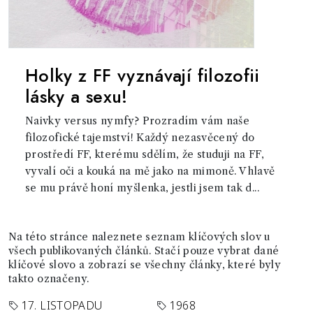
Holky z FF vyznávají filozofii
lásky a sexu!
Naivky versus nymfy? Prozradím vám naše
filozofické tajemství! Každý nezasvěcený do
prostředí FF, kterému sdělím, že studuji na FF,
vyvalí oči a kouká na mě jako na mimoně. V hlavě
se mu právě honí myšlenka, jestli jsem tak d...
Na této stránce naleznete seznam klíčových slov u
všech publikovaných článků. Stačí pouze vybrat dané
klíčové slovo a zobrazí se všechny články, které byly
takto označeny.
17. LISTOPADU
1968