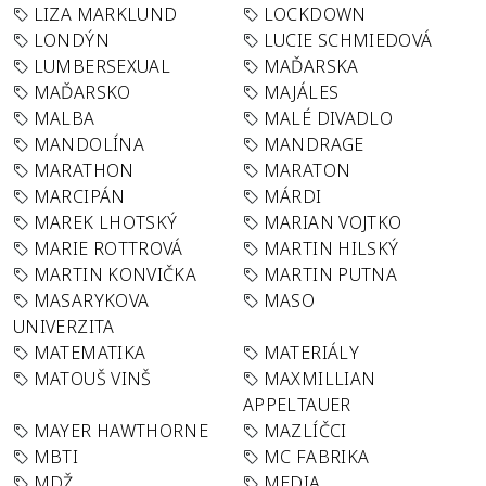
LIZA MARKLUND
LOCKDOWN
LONDÝN
LUCIE SCHMIEDOVÁ
LUMBERSEXUAL
MAĎARSKA
MAĎARSKO
MAJÁLES
MALBA
MALÉ DIVADLO
MANDOLÍNA
MANDRAGE
MARATHON
MARATON
MARCIPÁN
MÁRDI
MAREK LHOTSKÝ
MARIAN VOJTKO
MARIE ROTTROVÁ
MARTIN HILSKÝ
MARTIN KONVIČKA
MARTIN PUTNA
MASARYKOVA
MASO
UNIVERZITA
MATEMATIKA
MATERIÁLY
MATOUŠ VINŠ
MAXMILLIAN
APPELTAUER
MAYER HAWTHORNE
MAZLÍČCI
MBTI
MC FABRIKA
MDŽ
MEDIA