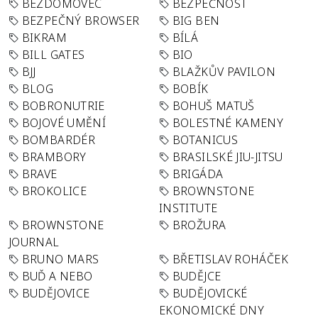
BEZDOMOVEC
BEZPEČNOST
BEZPEČNÝ BROWSER
BIG BEN
BIKRAM
BÍLÁ
BILL GATES
BIO
BJJ
BLAŽKŮV PAVILON
BLOG
BOBÍK
BOBRONUTRIE
BOHUŠ MATUŠ
BOJOVÉ UMĚNÍ
BOLESTNÉ KAMENY
BOMBARDÉR
BOTANICUS
BRAMBORY
BRASILSKÉ JIU-JITSU
BRAVE
BRIGÁDA
BROKOLICE
BROWNSTONE
INSTITUTE
BROWNSTONE
BROŽURA
JOURNAL
BRUNO MARS
BŘETISLAV ROHÁČEK
BUĎ A NEBO
BUDĚJCE
BUDĚJOVICE
BUDĚJOVICKÉ
EKONOMICKÉ DNY