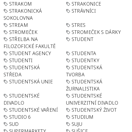
STRAKOM
STRAKONICE
STRAKONICKÁ
STRÁVNÍCI
SOKOLOVNA
STREAM
STRES
STROMEČEK
STROMEČEK S DÁRKY
STŘELBA NA
STUDENT
FILOZOFICKÉ FAKULTĚ
STUDENT AGENCY
STUDENTA
STUDENTI
STUDENTKY
STUDENTSKÁ
STUDENTSKÁ
STŘEDA
TVORBA
STUDENTSKÁ UNIE
STUDENTSKÁ
ŽURNALISTIKA
STUDENTSKÉ
STUDENTSKÉ
DIVADLO
UNIVERZITNÍ DIVADLO
STUDENTSKÉ VAŘENÍ
STUDENTSKÝ ŽIVOT
STUDIO 6
STUDIUM
SUD
SUJU
SUPERMARKETY
SUŠICE