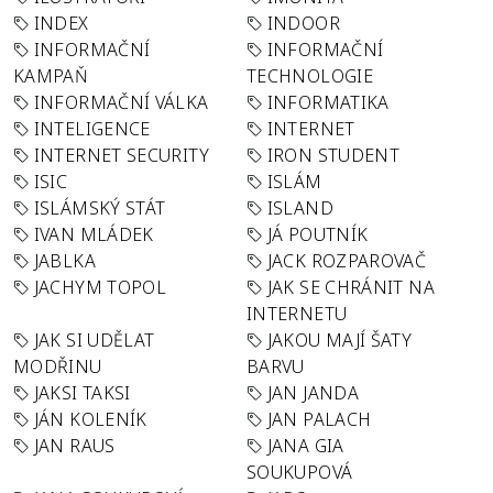
INDEX
INDOOR
INFORMAČNÍ
INFORMAČNÍ
KAMPAŇ
TECHNOLOGIE
INFORMAČNÍ VÁLKA
INFORMATIKA
INTELIGENCE
INTERNET
INTERNET SECURITY
IRON STUDENT
ISIC
ISLÁM
ISLÁMSKÝ STÁT
ISLAND
IVAN MLÁDEK
JÁ POUTNÍK
JABLKA
JACK ROZPAROVAČ
JACHYM TOPOL
JAK SE CHRÁNIT NA
INTERNETU
JAK SI UDĚLAT
JAKOU MAJÍ ŠATY
MODŘINU
BARVU
JAKSI TAKSI
JAN JANDA
JÁN KOLENÍK
JAN PALACH
JAN RAUS
JANA GIA
SOUKUPOVÁ