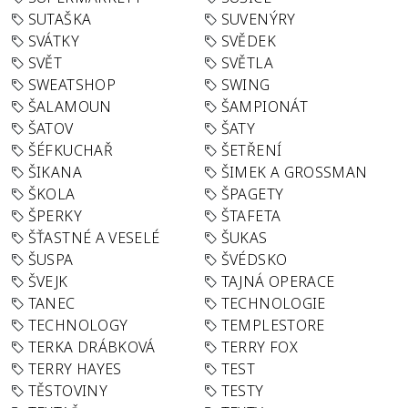
SUTAŠKA
SUVENÝRY
SVÁTKY
SVĚDEK
SVĚT
SVĚTLA
SWEATSHOP
SWING
ŠALAMOUN
ŠAMPIONÁT
ŠATOV
ŠATY
ŠÉFKUCHAŘ
ŠETŘENÍ
ŠIKANA
ŠIMEK A GROSSMAN
ŠKOLA
ŠPAGETY
ŠPERKY
ŠTAFETA
ŠŤASTNÉ A VESELÉ
ŠUKAS
ŠUSPA
ŠVÉDSKO
ŠVEJK
TAJNÁ OPERACE
TANEC
TECHNOLOGIE
TECHNOLOGY
TEMPLESTORE
TERKA DRÁBKOVÁ
TERRY FOX
TERRY HAYES
TEST
TĚSTOVINY
TESTY