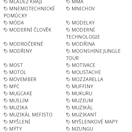
MLÁDEŽ KRAJI
MMA
MNEMOTECHNICKÉ
MNICHOV
POMŮCKY
MÓDA
MODELKY
MODERNÍ ČLOVĚK
MODERNÍ
TECHNOLOGIE
MODROČERNÉ
MODŘINA
MODŘINY
MOONSHINE JUNGLE
TOUR
MOST
MOTIVACE
MOTOL
MOUSTACHE
MOVEMBER
MOZZARELLA
MPC
MUFFINY
MUGCAKE
MUKURU
MUSLIM
MUZEUM
MUZIKA
MUZIKÁL
MUZIKÁL MEFISTO
MUZIKANT
MYŠLENÍ
MYŠLENKOVÉ MAPY
MÝTY
MZUNGU