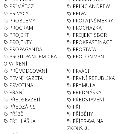
PRIMÁT.CZ
PRINC ANDREW
PRIVACY
PRIVÁT
PROBLÉMY
PROFAJNŠMEKRY
PROGRAM
PROCHÁZKA
PROJEKT
PROJEKT SBOR
PROJEKTY
PROKRASTINACE
PROPAGANDA
PROSTATA
PROTI-PANDEMICKÁ
PROTON VPN
OPATŘENÍ
PRŮVODCOVÁNÍ
PRVÁCI
PRVNÍ KAZETA
PRVNÍ REPUBLIKA
PRVOTINA
PRYMULA
PŘÁNÍ
PŘEDNÁŠKA
PŘEDSEVZETÍ
PŘEDSTAVENÍ
PŘEDZÁPIS
PŘF
PŘÍBĚH
PŘÍBĚHY
PŘIHLÁŠKA
PŘÍPRAVA NA
ZKOUŠKU