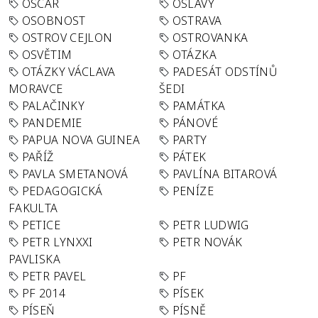
OSCAR
OSLAVY
OSOBNOST
OSTRAVA
OSTROV CEJLON
OSTROVANKA
OSVĚTIM
OTÁZKA
OTÁZKY VÁCLAVA
PADESÁT ODSTÍNŮ
MORAVCE
ŠEDI
PALAČINKY
PAMÁTKA
PANDEMIE
PÁNOVÉ
PAPUA NOVA GUINEA
PARTY
PAŘÍŽ
PÁTEK
PAVLA SMETANOVÁ
PAVLÍNA BITAROVÁ
PEDAGOGICKÁ
PENÍZE
FAKULTA
PETICE
PETR LUDWIG
PETR LYNXXI
PETR NOVÁK
PAVLISKA
PETR PAVEL
PF
PF 2014
PÍSEK
PÍSEŇ
PÍSNĚ