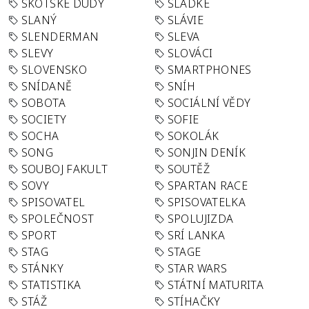
SKOTSKÉ DUDY
SLADKÉ
SLANÝ
SLÁVIE
SLENDERMAN
SLEVA
SLEVY
SLOVÁCI
SLOVENSKO
SMARTPHONES
SNÍDANĚ
SNÍH
SOBOTA
SOCIÁLNÍ VĚDY
SOCIETY
SOFIE
SOCHA
SOKOLÁK
SONG
SONJIN DENÍK
SOUBOJ FAKULT
SOUTĚŽ
SOVY
SPARTAN RACE
SPISOVATEL
SPISOVATELKA
SPOLEČNOST
SPOLUJIZDA
SPORT
SRÍ LANKA
STAG
STAGE
STÁNKY
STAR WARS
STATISTIKA
STÁTNÍ MATURITA
STÁŽ
STÍHAČKY