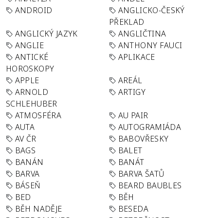
ANDROID
ANGLICKO-ČESKÝ
PŘEKLAD
ANGLICKÝ JAZYK
ANGLIČTINA
ANGLIE
ANTHONY FAUCI
ANTICKÉ
APLIKACE
HOROSKOPY
APPLE
AREÁL
ARNOLD
ARTIGY
SCHLEHUBER
ATMOSFÉRA
AU PAIR
AUTA
AUTOGRAMIÁDA
AV ČR
BABOVŘESKY
BAGS
BALET
BANÁN
BANÁT
BARVA
BARVA ŠATŮ
BÁSEŇ
BEARD BAUBLES
BED
BĚH
BĚH NADĚJE
BESEDA