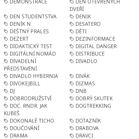
DEMONSTRACE
DEN OTEVŘENÝCH
DVEŘÍ
DEN STUDENTSTVA
DENIK
DENÍK N
DESATERO
DEŠTNÝ PRALES
DĚTI
DEZERT
DEZINFORMACE
DIDAKTICKÝ TEST
DIGITAL DANGER
DIGITÁLNÍ NOMÁD
DISTRIBUCE
DIVADELNÍ
DIVADLO
PŘEDSTAVENÍ
DIVADLO HYBERNIA
DIVÁK
DIVOKEJBILL
DIZMAS
DJ
DNB
DOBRODRUŽSTVÍ
DOBRÝ SKUTEK
DOC. RNDR. JAK
DOGTREKKING
KUBEŠ
DOKONALÉ TICHO
DOTAZNÍK
DOUČOVÁNÍ
DRABOVA
DRAMA
DRAVCI