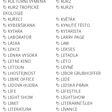
KULTURNÍ VÝMĚNA
KURZ
KURZ TROPICKÉ
KURZY
EKOLOGIE
KUŘECÍ
KVĚTÁK
KYBERŠIKANA
KYNUTÉ TĚSTO
KYTARA
KYTARISTA
LABORATOŘ
LARRY PAGE
LÁSKA
LAW
LEKCE
LEKSES
LENKA VYSOKÁ
LETADLA
LETNÍ KINO
LÉTO
LETOUN
LEVNĚ
LHOSTEJNOST
LIBOR GRUBHOFFER
LIBRE OFFICE
LIDÉ
LIDOVÁ HUDBA
LIDSKÁ PRÁVA
LIFE
LIFESTYLE
LIGHT SHOW
LIGHTSHOW
LIMIT
LITERÁRNÍ ŠLEH
LITERATURA
LÍVANCE