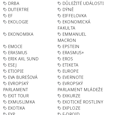
DRBA
DŮLEŽITÉ UDÁLOSTI
DUTERTRE
DÝNĚ
EF
EIFFELOVKA
EKOLOGIE
EKONOMICKÁ
FAKULTA
EKONOMIKA
EMMANUEL
MACRON
EMOCE
EPSTEIN
ERASMUS
ERASMUS+
ERIK AXL SUND
EROS
ESEJ
ETIKETA
ETIOPIE
EUROPE
EVA BUREŠOVÁ
EVERNOTE
EVROPSKÝ
EVROPSKÝ
PARLAMENT
PARLAMENT MLÁDEŽE
EXIT TOUR
EXKURZE
EXMUSLIMKA
EXOTICKÉ ROSTLINY
EXOTIKA
EXPLOZE
EYP
F-DROID