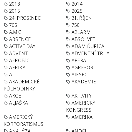
2013
2014
2015
2025
24. PROSINEC
31. ŘÍJEN
70S
750
A.M.C.
A2LARM
ABSENCE
ABSOLVET
ACTIVE DAY
ADAM ĎURICA
ADVENT
ADVENTNÍ TRHY
AEROBIC
AFERA
AFRIKA
AGRESOR
AI
AIESEC
AKADEMICKÉ
AKADEMIE
PŮLHODINKY
AKCE
AKTIVITY
ALJAŠKA
AMERICKÝ
KONGRESS
AMERICKÝ
AMERIKA
KORPORATISMUS
ANALÝZA
ANDĚL