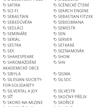
SATIRA
SCÉNICKÉ ČTENÍ
SCI-FI
SEARCH ENGINE
SEBASTIAN
SEBASTIAN FITZEK
SEBEDŮVĚRA
SEBEOBRANA
SEDLÁCI
SEMESTR
SEMINÁŘE
SEN
SERIÁL
SERVER
SESTRA
SETKÁNÍ
SEX
SEZNAMOVÁK
SHAKESPEARE
SHOW
SHROMÁŽDĚNÍ
SHV
AKADEMICKÉ OBCE
SIBYLA
SIGMA
SILESIAN-SOCIETY-
SILSOC
FOR-SOLIDARITY
SILVERTAL A JOY
SILVESTR
SÍŤ
SKOČNÝ PŘÍLIV
SKORO-NA-MIZINE
SKOŘICE