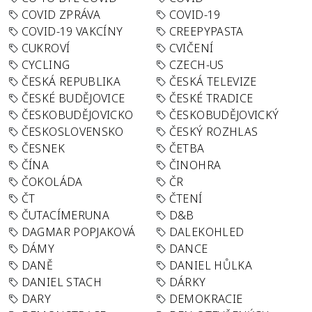
COVID ZPRÁVA
COVID-19
COVID-19 VAKCÍNY
CREEPYPASTA
CUKROVÍ
CVIČENÍ
CYCLING
CZECH-US
ČESKÁ REPUBLIKA
ČESKÁ TELEVIZE
ČESKÉ BUDĚJOVICE
ČESKÉ TRADICE
ČESKOBUDĚJOVICKO
ČESKOBUDĚJOVICKÝ
ČESKOSLOVENSKO
ČESKÝ ROZHLAS
ČESNEK
ČETBA
ČÍNA
ČINOHRA
ČOKOLÁDA
ČR
ČT
ČTENÍ
ČUTACÍMERUNA
D&B
DAGMAR POPJAKOVÁ
DALEKOHLED
DÁMY
DANCE
DANĚ
DANIEL HŮLKA
DANIEL STACH
DÁRKY
DARY
DEMOKRACIE