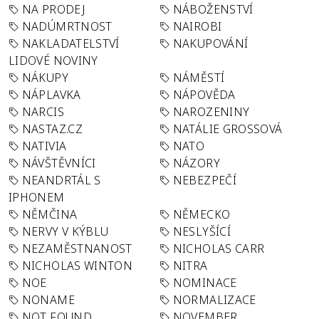
NA PRODEJ
NÁBOŽENSTVÍ
NADÚMRTNOST
NAIROBI
NAKLADATELSTVÍ
NAKUPOVÁNÍ
LIDOVÉ NOVINY
NÁKUPY
NÁMĚSTÍ
NÁPLAVKA
NÁPOVĚDA
NARCIS
NAROZENINY
NASTAZ.CZ
NATÁLIE GROSSOVÁ
NATIVIA
NATO
NÁVŠTĚVNÍCI
NÁZORY
NEANDRTÁL S
NEBEZPEČÍ
IPHONEM
NĚMČINA
NĚMECKO
NERVY V KÝBLU
NESLYŠÍCÍ
NEZAMĚSTNANOST
NICHOLAS CARR
NICHOLAS WINTON
NITRA
NOE
NOMINACE
NONAME
NORMALIZACE
NOT FOUND
NOVEMBER