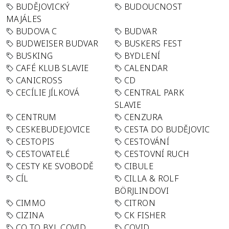
BUDĚJOVICKÝ
BUDOUCNOST
MAJÁLES
BUDOVA C
BUDVAR
BUDWEISER BUDVAR
BUSKERS FEST
BUSKING
BYDLENÍ
CAFÉ KLUB SLAVIE
CALENDAR
CANICROSS
CD
CECÍLIE JÍLKOVÁ
CENTRAL PARK
SLAVIE
CENTRUM
CENZURA
CESKEBUDEJOVICE
CESTA DO BUDĚJOVIC
CESTOPIS
CESTOVÁNÍ
CESTOVATELÉ
CESTOVNÍ RUCH
CESTY KE SVOBODĚ
CIBULE
CÍL
CILLA & ROLF
BÖRJLINDOVI
CIMMO
CITRON
CIZINA
CK FISHER
CO TO BYL COVID
COVID