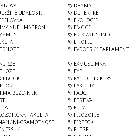
RABOVA
DRAMA
LEŽITÉ UDÁLOSTI
DUTERTRE
FFELOVKA
EKOLOGIE
MMANUEL MACRON
EMOCE
RASMUS+
ERIK AXL SUND
IKETA
ETIOPIE
VERNOTE
EVROPSKÝ PARLAMENT
KURZE
EXMUSLIMKA
PLOZE
EYP
ACEBOOK
FACT-CHECKERS
AKTOR
FAKULTA
RMA BEZDÍNEK
FAUCI
ST
FESTIVAL
LDA
FILM
LOZOFICKÁ-FAKULTA
FILOZOFIE
INANČNÍ-GRAMOTNOST
FIREFOX
TNESS 14
FLEGR