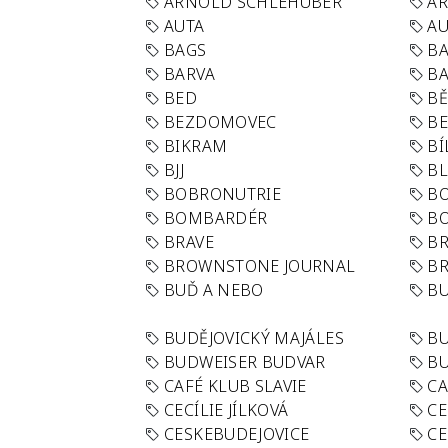
ARNOLD SCHLEHUBER
AR
AUTA
A
BAGS
BA
BARVA
BA
BED
B
BEZDOMOVEC
B
BIKRAM
BÍ
BJJ
BL
BOBRONUTRIE
B
BOMBARDÉR
BO
BRAVE
BR
BROWNSTONE JOURNAL
B
BUĎ A NEBO
BU
BUDĚJOVICKÝ MAJÁLES
B
BUDWEISER BUDVAR
BU
CAFÉ KLUB SLAVIE
C
CECÍLIE JÍLKOVÁ
CE
CESKEBUDEJOVICE
CE