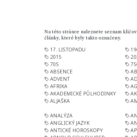
Na této stránce naleznete seznam klíčový
články, které byly takto označeny.
17. LISTOPADU
19
2015
20
70S
75
ABSENCE
AB
ADVENT
AD
AFRIKA
A
AKADEMICKÉ PŮLHODINKY
A
ALJAŠKA
AM
ANALÝZA
A
ANGLICKÝ JAZYK
AN
ANTICKÉ HOROSKOPY
AP