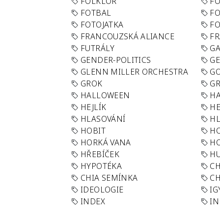
FOLKLÓR
F
FOTBAL
FO
FOTOJATKA
F
FRANCOUZSKÁ ALIANCE
FR
FUTRÁLY
G
GENDER-POLITICS
G
GLENN MILLER ORCHESTRA
GO
GROK
GR
HALLOWEEN
HA
HEJLÍK
HE
HLASOVÁNÍ
H
HOBIT
H
HORKÁ VANA
H
HŘEBÍČEK
H
HYPOTÉKA
CH
CHIA SEMÍNKA
CH
IDEOLOGIE
IG
INDEX
I