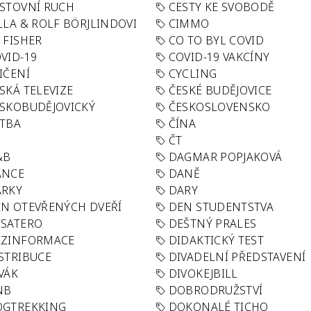
STOVNÍ RUCH
CESTY KE SVOBODĚ
LLA & ROLF BÖRJLINDOVI
CIMMO
 FISHER
CO TO BYL COVID
VID-19
COVID-19 VAKCÍNY
IČENÍ
CYCLING
SKÁ TELEVIZE
ČESKÉ BUDĚJOVICE
SKOBUDĚJOVICKÝ
ČESKOSLOVENSKO
TBA
ČÍNA
R
ČT
&B
DAGMAR POPJAKOVÁ
ANCE
DANĚ
ÁRKY
DARY
N OTEVŘENÝCH DVEŘÍ
DEN STUDENTSTVA
SATERO
DEŠTNÝ PRALES
EZINFORMACE
DIDAKTICKÝ TEST
STRIBUCE
DIVADELNÍ PŘEDSTAVENÍ
VÁK
DIVOKEJBILL
NB
DOBRODRUŽSTVÍ
OGTREKKING
DOKONALÉ TICHO