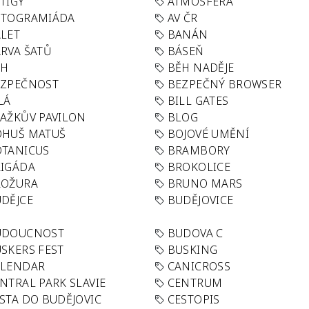
TIGY
ATMOSFÉRA
UTOGRAMIÁDA
AV ČR
LET
BANÁN
RVA ŠATŮ
BÁSEŇ
ĚH
BĚH NADĚJE
EZPEČNOST
BEZPEČNÝ BROWSER
LÁ
BILL GATES
AŽKŮV PAVILON
BLOG
OHUŠ MATUŠ
BOJOVÉ UMĚNÍ
TANICUS
BRAMBORY
IGÁDA
BROKOLICE
ROŽURA
BRUNO MARS
DĚJCE
BUDĚJOVICE
UDOUCNOST
BUDOVA C
SKERS FEST
BUSKING
ALENDAR
CANICROSS
NTRAL PARK SLAVIE
CENTRUM
STA DO BUDĚJOVIC
CESTOPIS