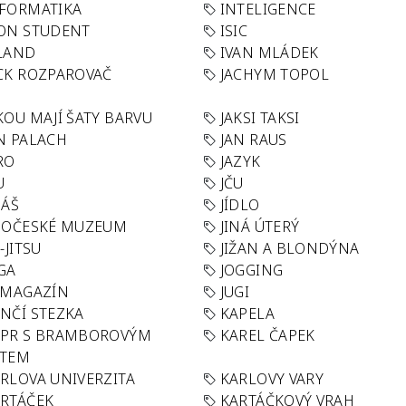
FORMATIKA
INTELIGENCE
ON STUDENT
ISIC
LAND
IVAN MLÁDEK
CK ROZPAROVAČ
JACHYM TOPOL
KOU MAJÍ ŠATY BARVU
JAKSI TAKSI
N PALACH
JAN RAUS
RO
JAZYK
U
JČU
DÁŠ
JÍDLO
HOČESKÉ MUZEUM
JINÁ ÚTERÝ
U-JITSU
JIŽAN A BLONDÝNA
GA
JOGGING
 MAGAZÍN
JUGI
NČÍ STEZKA
KAPELA
APR S BRAMBOROVÝM
KAREL ČAPEK
ÁTEM
RLOVA UNIVERZITA
KARLOVY VARY
RTÁČEK
KARTÁČKOVÝ VRAH