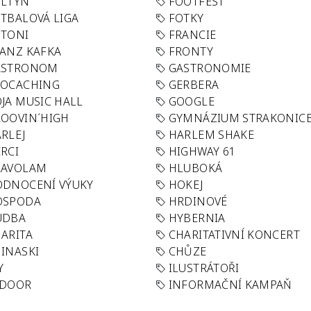
OLTYN
FOOTFEST
TBALOVÁ LIGA
FOTKY
OTONI
FRANCIE
ANZ KAFKA
FRONTY
ASTRONOM
GASTRONOMIE
EOCACHING
GERBERA
JA MUSIC HALL
GOOGLE
OOVIN´HIGH
GYMNÁZIUM STRAKONIC
RLEJ
HARLEM SHAKE
RCI
HIGHWAY 61
LAVOLAM
HLUBOKÁ
ODNOCENÍ VÝUKY
HOKEJ
OSPODA
HRDINOVÉ
UDBA
HYBERNIA
ARITA
CHARITATIVNÍ KONCERT
INASKI
CHŮZE
Y
ILUSTRÁTOŘI
NDOOR
INFORMAČNÍ KAMPAŇ