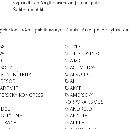
vypravila do Anglie pracovat jako au pair.
Žehlení nad hl...
ch slov u všech publikovaných článků. Stačí pouze vybrat da
68
2013
25
24. PROSINEC
0
A.M.C.
SOLVET
ACTIVE DAY
VENTNÍ TRHY
AEROBIC
GRESOR
AI
KADEMIE
AKCE
ERICKÝ KONGRESS
AMERICKÝ
KORPORATISMUS
NDĚL
ANDROID
GLIČTINA
ANGLIE
LIKACE
APPLE