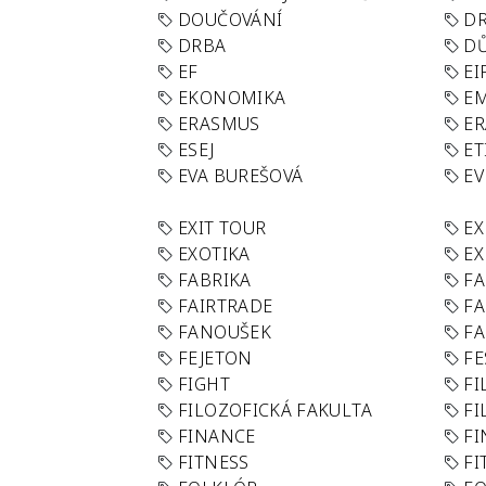
DOUČOVÁNÍ
D
DRBA
DŮ
EF
EI
EKONOMIKA
E
ERASMUS
E
ESEJ
ET
EVA BUREŠOVÁ
E
EXIT TOUR
EX
EXOTIKA
EX
FABRIKA
F
FAIRTRADE
F
FANOUŠEK
FA
FEJETON
FE
FIGHT
FI
FILOZOFICKÁ FAKULTA
FI
FINANCE
F
FITNESS
FI