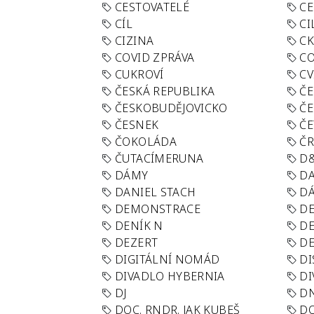
CESTOVATELÉ
CE
CÍL
CI
CIZINA
CK
COVID ZPRÁVA
CO
CUKROVÍ
CV
ČESKÁ REPUBLIKA
ČE
ČESKOBUDĚJOVICKO
ČE
ČESNEK
ČE
ČOKOLÁDA
Č
ČUTACÍMERUNA
D
DÁMY
D
DANIEL STACH
D
DEMONSTRACE
DE
DENÍK N
DE
DEZERT
D
DIGITÁLNÍ NOMÁD
DI
DIVADLO HYBERNIA
DI
DJ
D
DOC. RNDR. JAK KUBEŠ
D