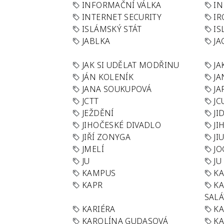
INFORMAČNÍ VÁLKA
IN
INTERNET SECURITY
IR
ISLÁMSKÝ STÁT
IS
JABLKA
JA
JAK SI UDĚLAT MODŘINU
JA
JÁN KOLENÍK
JA
JANA SOUKUPOVÁ
JA
JCTT
JC
JEŽDĚNÍ
JI
JIHOČESKÉ DIVADLO
JI
JIŘÍ ZONYGA
JI
JMELÍ
JO
JU
JU
KAMPUS
KA
KAPR
K
SAL
KARIÉRA
KA
KAROLÍNA GUDASOVÁ
KA