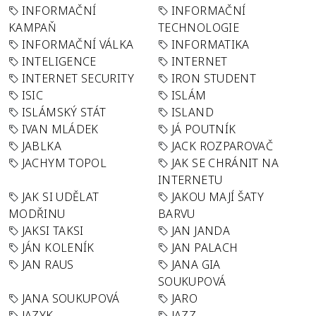
INFORMAČNÍ
INFORMAČNÍ
KAMPAŇ
TECHNOLOGIE
INFORMAČNÍ VÁLKA
INFORMATIKA
INTELIGENCE
INTERNET
INTERNET SECURITY
IRON STUDENT
ISIC
ISLÁM
ISLÁMSKÝ STÁT
ISLAND
IVAN MLÁDEK
JÁ POUTNÍK
JABLKA
JACK ROZPAROVAČ
JACHYM TOPOL
JAK SE CHRÁNIT NA
INTERNETU
JAK SI UDĚLAT
JAKOU MAJÍ ŠATY
MODŘINU
BARVU
JAKSI TAKSI
JAN JANDA
JÁN KOLENÍK
JAN PALACH
JAN RAUS
JANA GIA
SOUKUPOVÁ
JANA SOUKUPOVÁ
JARO
JAZYK
JAZZ