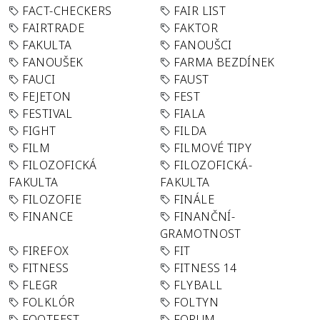
FACT-CHECKERS
FAIR LIST
FAIRTRADE
FAKTOR
FAKULTA
FANOUŠCI
FANOUŠEK
FARMA BEZDÍNEK
FAUCI
FAUST
FEJETON
FEST
FESTIVAL
FIALA
FIGHT
FILDA
FILM
FILMOVÉ TIPY
FILOZOFICKÁ
FILOZOFICKÁ-
FAKULTA
FAKULTA
FILOZOFIE
FINÁLE
FINANCE
FINANČNÍ-
GRAMOTNOST
FIREFOX
FIT
FITNESS
FITNESS 14
FLEGR
FLYBALL
FOLKLÓR
FOLTYN
FOOTFEST
FORUM