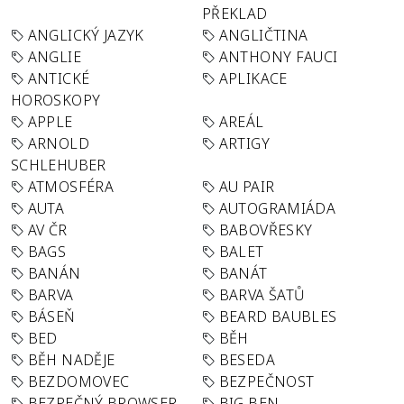
PŘEKLAD
ANGLICKÝ JAZYK
ANGLIČTINA
ANGLIE
ANTHONY FAUCI
ANTICKÉ
APLIKACE
HOROSKOPY
APPLE
AREÁL
ARNOLD
ARTIGY
SCHLEHUBER
ATMOSFÉRA
AU PAIR
AUTA
AUTOGRAMIÁDA
AV ČR
BABOVŘESKY
BAGS
BALET
BANÁN
BANÁT
BARVA
BARVA ŠATŮ
BÁSEŇ
BEARD BAUBLES
BED
BĚH
BĚH NADĚJE
BESEDA
BEZDOMOVEC
BEZPEČNOST
BEZPEČNÝ BROWSER
BIG BEN