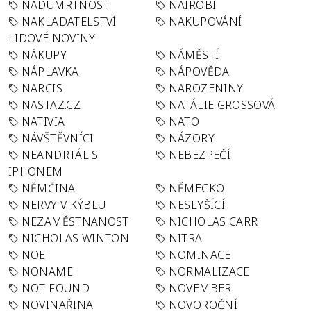
NADÚMRTNOST
NAIROBI
NAKLADATELSTVÍ
NAKUPOVÁNÍ
LIDOVÉ NOVINY
NÁKUPY
NÁMĚSTÍ
NÁPLAVKA
NÁPOVĚDA
NARCIS
NAROZENINY
NASTAZ.CZ
NATÁLIE GROSSOVÁ
NATIVIA
NATO
NÁVŠTĚVNÍCI
NÁZORY
NEANDRTÁL S
NEBEZPEČÍ
IPHONEM
NĚMČINA
NĚMECKO
NERVY V KÝBLU
NESLYŠÍCÍ
NEZAMĚSTNANOST
NICHOLAS CARR
NICHOLAS WINTON
NITRA
NOE
NOMINACE
NONAME
NORMALIZACE
NOT FOUND
NOVEMBER
NOVINAŘINA
NOVOROČNÍ