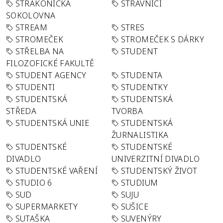
STRAKONICKÁ
STRÁVNÍCI
SOKOLOVNA
STREAM
STRES
STROMEČEK
STROMEČEK S DÁRKY
STŘELBA NA
STUDENT
FILOZOFICKÉ FAKULTĚ
STUDENT AGENCY
STUDENTA
STUDENTI
STUDENTKY
STUDENTSKÁ
STUDENTSKÁ
STŘEDA
TVORBA
STUDENTSKÁ UNIE
STUDENTSKÁ
ŽURNALISTIKA
STUDENTSKÉ
STUDENTSKÉ
DIVADLO
UNIVERZITNÍ DIVADLO
STUDENTSKÉ VAŘENÍ
STUDENTSKÝ ŽIVOT
STUDIO 6
STUDIUM
SUD
SUJU
SUPERMARKETY
SUŠICE
SUTAŠKA
SUVENÝRY