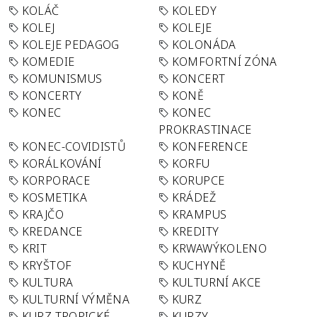
KOLÁČ
KOLEDY
KOLEJ
KOLEJE
KOLEJE PEDAGOG
KOLONÁDA
KOMEDIE
KOMFORTNÍ ZÓNA
KOMUNISMUS
KONCERT
KONCERTY
KONĚ
KONEC
KONEC
PROKRASTINACE
KONEC-COVIDISTŮ
KONFERENCE
KORÁLKOVÁNÍ
KORFU
KORPORACE
KORUPCE
KOSMETIKA
KRÁDEŽ
KRAJČO
KRAMPUS
KREDANCE
KREDITY
KRIT
KRWAWÝKOLENO
KRYŠTOF
KUCHYNĚ
KULTURA
KULTURNÍ AKCE
KULTURNÍ VÝMĚNA
KURZ
KURZ TROPICKÉ
KURZY