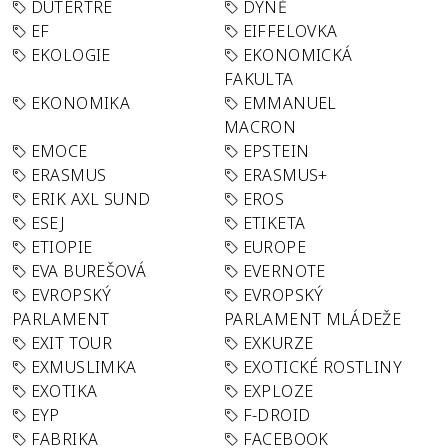
DUTERTRE
DÝNĚ
EF
EIFFELOVKA
EKOLOGIE
EKONOMICKÁ
FAKULTA
EKONOMIKA
EMMANUEL
MACRON
EMOCE
EPSTEIN
ERASMUS
ERASMUS+
ERIK AXL SUND
EROS
ESEJ
ETIKETA
ETIOPIE
EUROPE
EVA BUREŠOVÁ
EVERNOTE
EVROPSKÝ
EVROPSKÝ
PARLAMENT
PARLAMENT MLÁDEŽE
EXIT TOUR
EXKURZE
EXMUSLIMKA
EXOTICKÉ ROSTLINY
EXOTIKA
EXPLOZE
EYP
F-DROID
FABRIKA
FACEBOOK