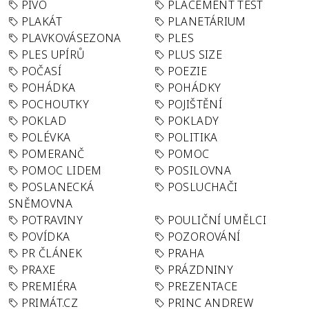
PIVO
PLACEMENT TEST
PLAKÁT
PLANETÁRIUM
PLAVKOVÁSEZONA
PLES
PLES UPÍRŮ
PLUS SIZE
POČASÍ
POEZIE
POHÁDKA
POHÁDKY
POCHOUTKY
POJIŠTĚNÍ
POKLAD
POKLADY
POLÉVKA
POLITIKA
POMERANČ
POMOC
POMOC LIDEM
POSILOVNA
POSLANECKÁ
POSLUCHAČI
SNĚMOVNA
POTRAVINY
POULIČNÍ UMĚLCI
POVÍDKA
POZOROVÁNÍ
PR ČLÁNEK
PRAHA
PRAXE
PRÁZDNINY
PREMIÉRA
PREZENTACE
PRIMÁT.CZ
PRINC ANDREW