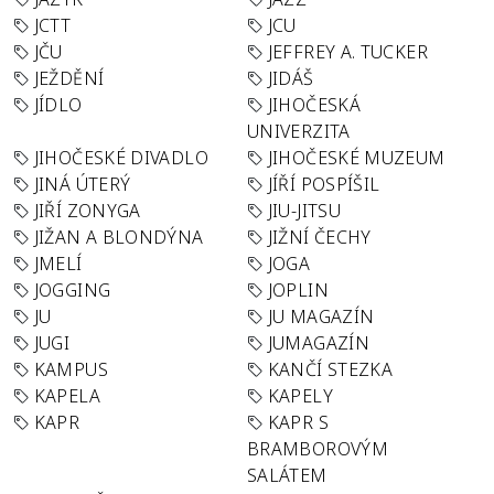
JCTT
JCU
JČU
JEFFREY A. TUCKER
JEŽDĚNÍ
JIDÁŠ
JÍDLO
JIHOČESKÁ
UNIVERZITA
JIHOČESKÉ DIVADLO
JIHOČESKÉ MUZEUM
JINÁ ÚTERÝ
JÍŘÍ POSPÍŠIL
JIŘÍ ZONYGA
JIU-JITSU
JIŽAN A BLONDÝNA
JIŽNÍ ČECHY
JMELÍ
JOGA
JOGGING
JOPLIN
JU
JU MAGAZÍN
JUGI
JUMAGAZÍN
KAMPUS
KANČÍ STEZKA
KAPELA
KAPELY
KAPR
KAPR S
BRAMBOROVÝM
SALÁTEM