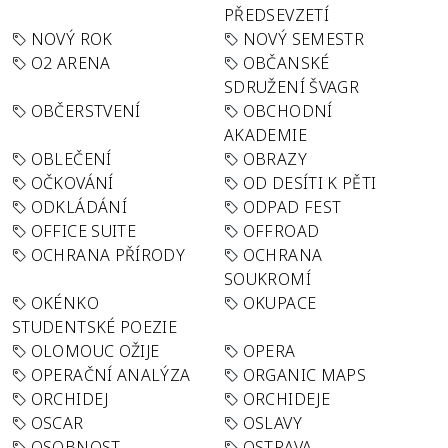
PŘEDSEVZETÍ
NOVÝ ROK
NOVÝ SEMESTR
O2 ARENA
OBČANSKÉ
SDRUŽENÍ ŠVAGR
OBČERSTVENÍ
OBCHODNÍ
AKADEMIE
OBLEČENÍ
OBRAZY
OČKOVÁNÍ
OD DESÍTI K PĚTI
ODKLÁDÁNÍ
ODPAD FEST
OFFICE SUITE
OFFROAD
OCHRANA PŘÍRODY
OCHRANA
SOUKROMÍ
OKÉNKO
OKUPACE
STUDENTSKÉ POEZIE
OLOMOUC OŽIJE
OPERA
OPERAČNÍ ANALÝZA
ORGANIC MAPS
ORCHIDEJ
ORCHIDEJE
OSCAR
OSLAVY
OSOBNOST
OSTRAVA