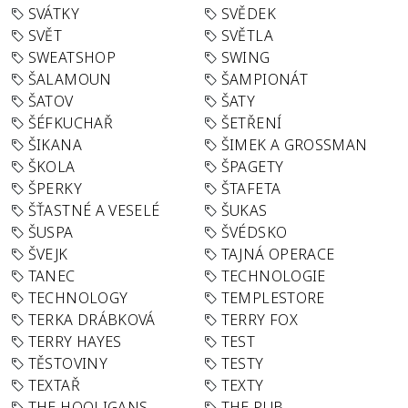
SVÁTKY
SVĚDEK
SVĚT
SVĚTLA
SWEATSHOP
SWING
ŠALAMOUN
ŠAMPIONÁT
ŠATOV
ŠATY
ŠÉFKUCHAŘ
ŠETŘENÍ
ŠIKANA
ŠIMEK A GROSSMAN
ŠKOLA
ŠPAGETY
ŠPERKY
ŠTAFETA
ŠŤASTNÉ A VESELÉ
ŠUKAS
ŠUSPA
ŠVÉDSKO
ŠVEJK
TAJNÁ OPERACE
TANEC
TECHNOLOGIE
TECHNOLOGY
TEMPLESTORE
TERKA DRÁBKOVÁ
TERRY FOX
TERRY HAYES
TEST
TĚSTOVINY
TESTY
TEXTAŘ
TEXTY
THE HOOLIGANS
THE PUB