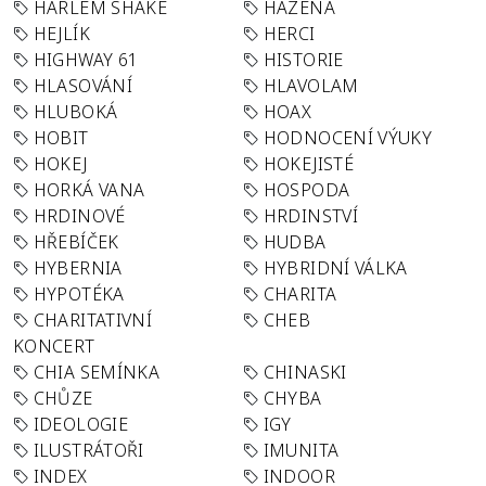
HARLEM SHAKE
HÁZENÁ
HEJLÍK
HERCI
HIGHWAY 61
HISTORIE
HLASOVÁNÍ
HLAVOLAM
HLUBOKÁ
HOAX
HOBIT
HODNOCENÍ VÝUKY
HOKEJ
HOKEJISTÉ
HORKÁ VANA
HOSPODA
HRDINOVÉ
HRDINSTVÍ
HŘEBÍČEK
HUDBA
HYBERNIA
HYBRIDNÍ VÁLKA
HYPOTÉKA
CHARITA
CHARITATIVNÍ
CHEB
KONCERT
CHIA SEMÍNKA
CHINASKI
CHŮZE
CHYBA
IDEOLOGIE
IGY
ILUSTRÁTOŘI
IMUNITA
INDEX
INDOOR