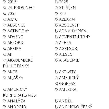
2015
2025
24. PROSINEC
31. ŘÍJEN
70S
750
A.M.C.
A2LARM
ABSENCE
ABSOLVET
ACTIVE DAY
ADAM ĎURICA
ADVENT
ADVENTNÍ TRHY
AEROBIC
AFERA
AFRIKA
AGRESOR
AI
AIESEC
AKADEMICKÉ
AKADEMIE
PŮLHODINKY
AKCE
AKTIVITY
ALJAŠKA
AMERICKÝ
KONGRESS
AMERICKÝ
AMERIKA
KORPORATISMUS
ANALÝZA
ANDĚL
ANDROID
ANGLICKO-ČESKÝ