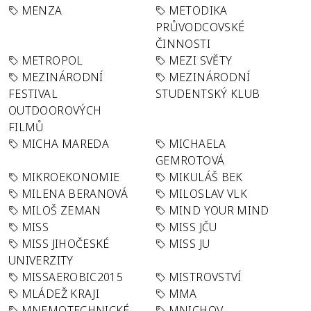
MENZA
METODIKA
PRŮVODCOVSKÉ
ČINNOSTI
METROPOL
MEZI SVĚTY
MEZINÁRODNÍ
MEZINÁRODNÍ
FESTIVAL
STUDENTSKÝ KLUB
OUTDOOROVÝCH
FILMŮ
MICHA MAREDA
MICHAELA
GEMROTOVÁ
MIKROEKONOMIE
MIKULÁŠ BEK
MILENA BERANOVÁ
MILOSLAV VLK
MILOŠ ZEMAN
MIND YOUR MIND
MISS
MISS JČU
MISS JIHOČESKÉ
MISS JU
UNIVERZITY
MISSAEROBIC2015
MISTROVSTVÍ
MLÁDEŽ KRAJI
MMA
MNEMOTECHNICKÉ
MNICHOV