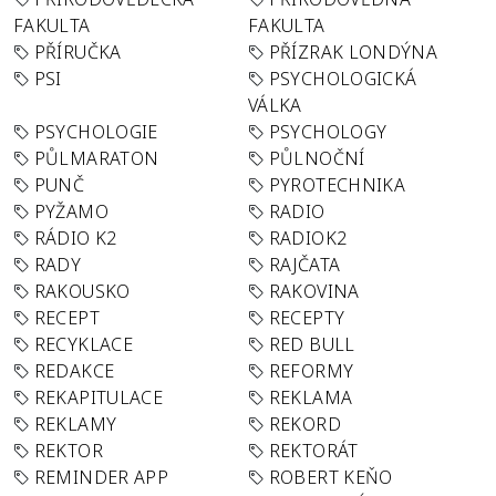
FAKULTA
FAKULTA
PŘÍRUČKA
PŘÍZRAK LONDÝNA
PSI
PSYCHOLOGICKÁ
VÁLKA
PSYCHOLOGIE
PSYCHOLOGY
PŮLMARATON
PŮLNOČNÍ
PUNČ
PYROTECHNIKA
PYŽAMO
RADIO
RÁDIO K2
RADIOK2
RADY
RAJČATA
RAKOUSKO
RAKOVINA
RECEPT
RECEPTY
RECYKLACE
RED BULL
REDAKCE
REFORMY
REKAPITULACE
REKLAMA
REKLAMY
REKORD
REKTOR
REKTORÁT
REMINDER APP
ROBERT KEŇO