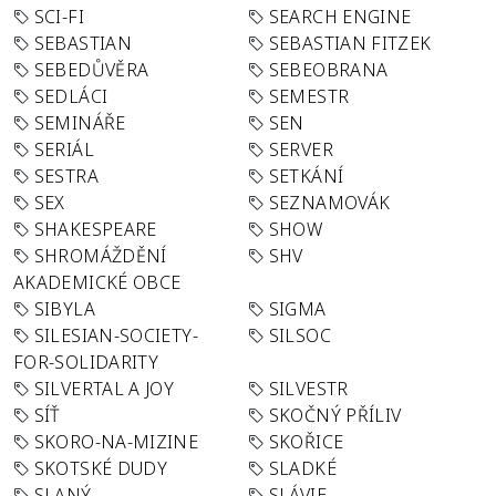
SCI-FI
SEARCH ENGINE
SEBASTIAN
SEBASTIAN FITZEK
SEBEDŮVĚRA
SEBEOBRANA
SEDLÁCI
SEMESTR
SEMINÁŘE
SEN
SERIÁL
SERVER
SESTRA
SETKÁNÍ
SEX
SEZNAMOVÁK
SHAKESPEARE
SHOW
SHROMÁŽDĚNÍ
SHV
AKADEMICKÉ OBCE
SIBYLA
SIGMA
SILESIAN-SOCIETY-
SILSOC
FOR-SOLIDARITY
SILVERTAL A JOY
SILVESTR
SÍŤ
SKOČNÝ PŘÍLIV
SKORO-NA-MIZINE
SKOŘICE
SKOTSKÉ DUDY
SLADKÉ
SLANÝ
SLÁVIE