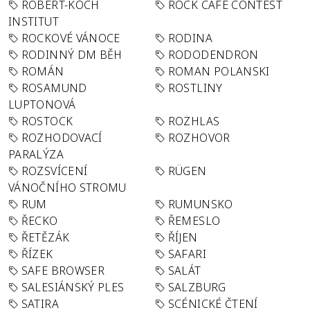
ROBERT-KOCH
ROCK CAFÉ CONTEST
INSTITUT
ROCKOVÉ VÁNOCE
RODINA
RODINNÝ DM BĚH
RODODENDRON
ROMÁN
ROMAN POLANSKI
ROSAMUND
ROSTLINY
LUPTONOVÁ
ROSTOCK
ROZHLAS
ROZHODOVACÍ
ROZHOVOR
PARALÝZA
ROZSVÍCENÍ
RÜGEN
VÁNOČNÍHO STROMU
RUM
RUMUNSKO
ŘECKO
ŘEMESLO
ŘETĚZÁK
ŘÍJEN
ŘÍZEK
SAFARI
SAFE BROWSER
SALÁT
SALESIÁNSKÝ PLES
SALZBURG
SATIRA
SCÉNICKÉ ČTENÍ