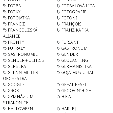
FOTBAL
FOTBALOVÁ LIGA
FOTKY
FOTOGRAFIE
FOTOJATKA
FOTONI
FRANCIE
FRANÇOIS
FRANCOUZSKÁ
FRANZ KAFKA
ALIANCE
FRONTY
FURIANT
FUTRÁLY
GASTRONOM
GASTRONOMIE
GENDER
GENDER-POLITICS
GEOCACHING
GERBERA
GERMANISTIKA
GLENN MILLER
GOJA MUSIC HALL
ORCHESTRA
GOOGLE
GREAT RESET
GROK
GROOVIN´HIGH
GYMNÁZIUM
H.E.A.T.
STRAKONICE
HALLOWEEN
HARLEJ