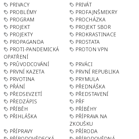
PRIVACY
PRIVÁT
PROBLÉMY
PROFAJNŠMEKRY
PROGRAM
PROCHÁZKA
PROJEKT
PROJEKT SBOR
PROJEKTY
PROKRASTINACE
PROPAGANDA
PROSTATA
PROTI-PANDEMICKÁ
PROTON VPN
OPATŘENÍ
PRŮVODCOVÁNÍ
PRVÁCI
PRVNÍ KAZETA
PRVNÍ REPUBLIKA
PRVOTINA
PRYMULA
PŘÁNÍ
PŘEDNÁŠKA
PŘEDSEVZETÍ
PŘEDSTAVENÍ
PŘEDZÁPIS
PŘF
PŘÍBĚH
PŘÍBĚHY
PŘIHLÁŠKA
PŘÍPRAVA NA
ZKOUŠKU
PŘÍPRAVY
PŘÍRODA
PŘÍRODOVĚDECKÁ
PŘÍRODOVĚDNÁ