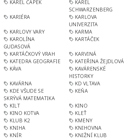
KAREL ČAPEK
KAREL
SCHWARZENBERG
KARIÉRA
KARLOVA
UNIVERZITA
KARLOVY VARY
KARMA
KAROLÍNA
KARTÁČEK
GUDASOVÁ
KARTÁČKOVÝ VRAH
KARVINÁ
KATEDRA GEOGRAFIE
KATEŘINA ŽEJDLOVÁ
KÁVA
KAVÁRENSKÉ
HISTORKY
KAVÁRNA
KD VLTAVA
KDE VŠUDE SE
KEŇA
SKRÝVÁ MATEMATIKA
KILT
KINO
KINO KOTVA
KLEŤ
KLUB K2
KMENY
KNIHA
KNIHOVNA
KNÍR
KNIŽNÍ KLUB