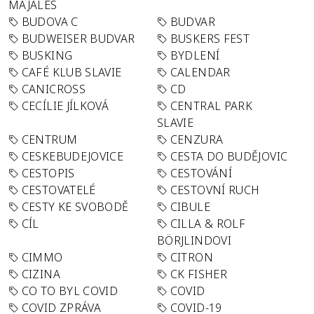
MAJÁLES
BUDOVA C
BUDVAR
BUDWEISER BUDVAR
BUSKERS FEST
BUSKING
BYDLENÍ
CAFÉ KLUB SLAVIE
CALENDAR
CANICROSS
CD
CECÍLIE JÍLKOVÁ
CENTRAL PARK
SLAVIE
CENTRUM
CENZURA
CESKEBUDEJOVICE
CESTA DO BUDĚJOVIC
CESTOPIS
CESTOVÁNÍ
CESTOVATELÉ
CESTOVNÍ RUCH
CESTY KE SVOBODĚ
CIBULE
CÍL
CILLA & ROLF
BÖRJLINDOVI
CIMMO
CITRON
CIZINA
CK FISHER
CO TO BYL COVID
COVID
COVID ZPRÁVA
COVID-19