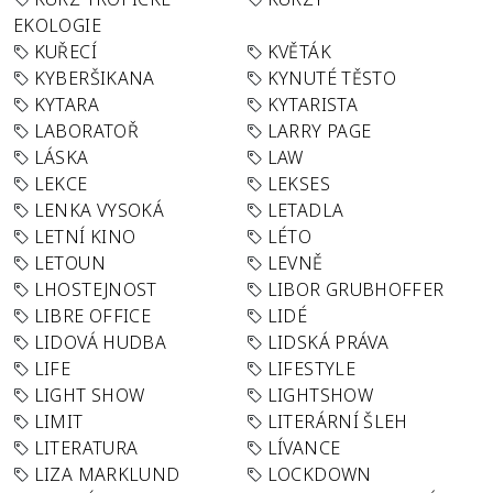
EKOLOGIE
KUŘECÍ
KVĚTÁK
KYBERŠIKANA
KYNUTÉ TĚSTO
KYTARA
KYTARISTA
LABORATOŘ
LARRY PAGE
LÁSKA
LAW
LEKCE
LEKSES
LENKA VYSOKÁ
LETADLA
LETNÍ KINO
LÉTO
LETOUN
LEVNĚ
LHOSTEJNOST
LIBOR GRUBHOFFER
LIBRE OFFICE
LIDÉ
LIDOVÁ HUDBA
LIDSKÁ PRÁVA
LIFE
LIFESTYLE
LIGHT SHOW
LIGHTSHOW
LIMIT
LITERÁRNÍ ŠLEH
LITERATURA
LÍVANCE
LIZA MARKLUND
LOCKDOWN