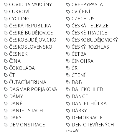
COVID-19 VAKCÍNY
CREEPYPASTA
CUKROVÍ
CVIČENÍ
CYCLING
CZECH-US
ČESKÁ REPUBLIKA
ČESKÁ TELEVIZE
ČESKÉ BUDĚJOVICE
ČESKÉ TRADICE
ČESKOBUDĚJOVICKO
ČESKOBUDĚJOVICKÝ
ČESKOSLOVENSKO
ČESKÝ ROZHLAS
ČESNEK
ČETBA
ČÍNA
ČINOHRA
ČOKOLÁDA
ČR
ČT
ČTENÍ
ČUTACÍMERUNA
D&B
DAGMAR POPJAKOVÁ
DALEKOHLED
DÁMY
DANCE
DANĚ
DANIEL HŮLKA
DANIEL STACH
DÁRKY
DARY
DEMOKRACIE
DEMONSTRACE
DEN OTEVŘENÝCH
DVEŘÍ