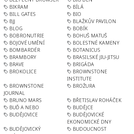
BIKRAM
BÍLÁ
BILL GATES
BIO
BJJ
BLAŽKŮV PAVILON
BLOG
BOBÍK
BOBRONUTRIE
BOHUŠ MATUŠ
BOJOVÉ UMĚNÍ
BOLESTNÉ KAMENY
BOMBARDÉR
BOTANICUS
BRAMBORY
BRASILSKÉ JIU-JITSU
BRAVE
BRIGÁDA
BROKOLICE
BROWNSTONE
INSTITUTE
BROWNSTONE
BROŽURA
JOURNAL
BRUNO MARS
BŘETISLAV ROHÁČEK
BUĎ A NEBO
BUDĚJCE
BUDĚJOVICE
BUDĚJOVICKÉ
EKONOMICKÉ DNY
BUDĚJOVICKÝ
BUDOUCNOST