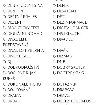
DEN STUDENTSTVA
DENIK
DENÍK N
DESATERO
DEŠTNÝ PRALES
DĚTI
DEZERT
DEZINFORMACE
DIDAKTICKÝ TEST
DIGITAL DANGER
DIGITÁLNÍ NOMÁD
DISTRIBUCE
DIVADELNÍ
DIVADLO
PŘEDSTAVENÍ
DIVADLO HYBERNIA
DIVÁK
DIVOKEJBILL
DIZMAS
DJ
DNB
DOBRODRUŽSTVÍ
DOBRÝ SKUTEK
DOC. RNDR. JAK
DOGTREKKING
KUBEŠ
DOKONALÉ TICHO
DOTAZNÍK
DOUČOVÁNÍ
DRABOVA
DRAMA
DRAVCI
DRBA
DŮLEŽITÉ UDÁLOSTI