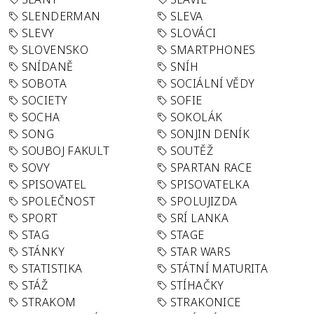
SLENDERMAN
SLEVA
SLEVY
SLOVÁCI
SLOVENSKO
SMARTPHONES
SNÍDANĚ
SNÍH
SOBOTA
SOCIÁLNÍ VĚDY
SOCIETY
SOFIE
SOCHA
SOKOLÁK
SONG
SONJIN DENÍK
SOUBOJ FAKULT
SOUTĚŽ
SOVY
SPARTAN RACE
SPISOVATEL
SPISOVATELKA
SPOLEČNOST
SPOLUJIZDA
SPORT
SRÍ LANKA
STAG
STAGE
STÁNKY
STAR WARS
STATISTIKA
STÁTNÍ MATURITA
STÁŽ
STÍHAČKY
STRAKOM
STRAKONICE