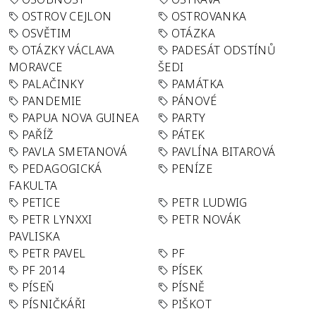
OSTROV CEJLON
OSTROVANKA
OSVĚTIM
OTÁZKA
OTÁZKY VÁCLAVA
PADESÁT ODSTÍNŮ
MORAVCE
ŠEDI
PALAČINKY
PAMÁTKA
PANDEMIE
PÁNOVÉ
PAPUA NOVA GUINEA
PARTY
PAŘÍŽ
PÁTEK
PAVLA SMETANOVÁ
PAVLÍNA BITAROVÁ
PEDAGOGICKÁ
PENÍZE
FAKULTA
PETICE
PETR LUDWIG
PETR LYNXXI
PETR NOVÁK
PAVLISKA
PETR PAVEL
PF
PF 2014
PÍSEK
PÍSEŇ
PÍSNĚ
PÍSNIČKÁŘI
PIŠKOT