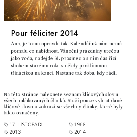
Pour féliciter 2014
Ano, je tomu opravdu tak. Kalendář už nám nemá
pomalu co nabídnout. Vánoční prázdniny utečou
jako voda, nadejde 31. prosinec a s ním čas říci
sbohem starému roku s někdy proklínanou
třináctkou na konci. Nastane tak doba, kdy rádi...
Na této stránce naleznete seznam klíčových slov u
všech publikovaných článků. Stačí pouze vybrat dané
klíčové slovo a zobrazí se všechny články, které byly
takto označeny.
17. LISTOPADU
1968
2013
2014