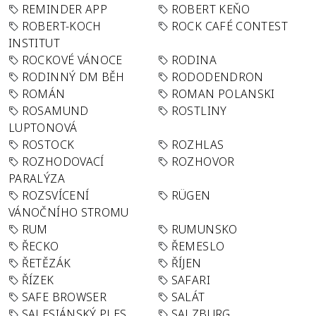
REMINDER APP
ROBERT KEŇO
ROBERT-KOCH
ROCK CAFÉ CONTEST
INSTITUT
ROCKOVÉ VÁNOCE
RODINA
RODINNÝ DM BĚH
RODODENDRON
ROMÁN
ROMAN POLANSKI
ROSAMUND
ROSTLINY
LUPTONOVÁ
ROSTOCK
ROZHLAS
ROZHODOVACÍ
ROZHOVOR
PARALÝZA
ROZSVÍCENÍ
RÜGEN
VÁNOČNÍHO STROMU
RUM
RUMUNSKO
ŘECKO
ŘEMESLO
ŘETĚZÁK
ŘÍJEN
ŘÍZEK
SAFARI
SAFE BROWSER
SALÁT
SALESIÁNSKÝ PLES
SALZBURG