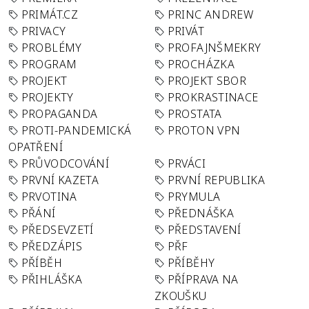
PRIMÁT.CZ
PRINC ANDREW
PRIVACY
PRIVÁT
PROBLÉMY
PROFAJNŠMEKRY
PROGRAM
PROCHÁZKA
PROJEKT
PROJEKT SBOR
PROJEKTY
PROKRASTINACE
PROPAGANDA
PROSTATA
PROTI-PANDEMICKÁ
PROTON VPN
OPATŘENÍ
PRŮVODCOVÁNÍ
PRVÁCI
PRVNÍ KAZETA
PRVNÍ REPUBLIKA
PRVOTINA
PRYMULA
PŘÁNÍ
PŘEDNÁŠKA
PŘEDSEVZETÍ
PŘEDSTAVENÍ
PŘEDZÁPIS
PŘF
PŘÍBĚH
PŘÍBĚHY
PŘIHLÁŠKA
PŘÍPRAVA NA
ZKOUŠKU