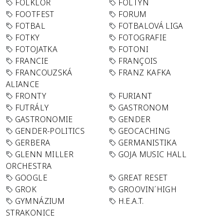
FOLKLÓR
FOLTYN
FOOTFEST
FORUM
FOTBAL
FOTBALOVÁ LIGA
FOTKY
FOTOGRAFIE
FOTOJATKA
FOTONI
FRANCIE
FRANÇOIS
FRANCOUZSKÁ
FRANZ KAFKA
ALIANCE
FRONTY
FURIANT
FUTRÁLY
GASTRONOM
GASTRONOMIE
GENDER
GENDER-POLITICS
GEOCACHING
GERBERA
GERMANISTIKA
GLENN MILLER
GOJA MUSIC HALL
ORCHESTRA
GOOGLE
GREAT RESET
GROK
GROOVIN´HIGH
GYMNÁZIUM
H.E.A.T.
STRAKONICE