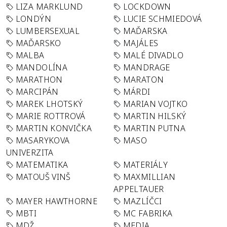
LIZA MARKLUND
LOCKDOWN
LONDÝN
LUCIE SCHMIEDOVÁ
LUMBERSEXUAL
MAĎARSKA
MAĎARSKO
MAJÁLES
MALBA
MALÉ DIVADLO
MANDOLÍNA
MANDRAGE
MARATHON
MARATON
MARCIPÁN
MÁRDI
MAREK LHOTSKÝ
MARIAN VOJTKO
MARIE ROTTROVÁ
MARTIN HILSKÝ
MARTIN KONVIČKA
MARTIN PUTNA
MASARYKOVA
MASO
UNIVERZITA
MATEMATIKA
MATERIÁLY
MATOUŠ VINŠ
MAXMILLIAN
APPELTAUER
MAYER HAWTHORNE
MAZLÍČCI
MBTI
MC FABRIKA
MDŽ
MEDIA