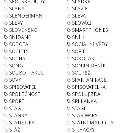
SKOTSKÉ DUDY
SLADKÉ
SLANÝ
SLÁVIE
SLENDERMAN
SLEVA
SLEVY
SLOVÁCI
SLOVENSKO
SMARTPHONES
SNÍDANĚ
SNÍH
SOBOTA
SOCIÁLNÍ VĚDY
SOCIETY
SOFIE
SOCHA
SOKOLÁK
SONG
SONJIN DENÍK
SOUBOJ FAKULT
SOUTĚŽ
SOVY
SPARTAN RACE
SPISOVATEL
SPISOVATELKA
SPOLEČNOST
SPOLUJIZDA
SPORT
SRÍ LANKA
STAG
STAGE
STÁNKY
STAR WARS
STATISTIKA
STÁTNÍ MATURITA
STÁŽ
STÍHAČKY