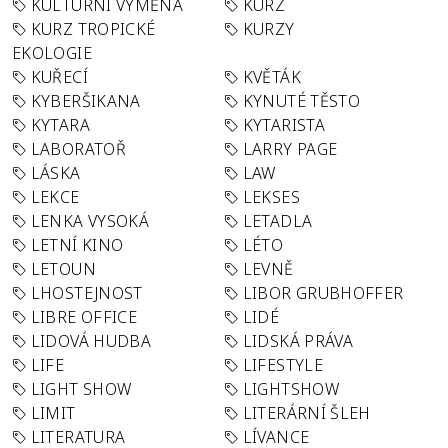
KULTURNÍ VÝMĚNA
KURZ
KURZ TROPICKÉ
KURZY
EKOLOGIE
KUŘECÍ
KVĚTÁK
KYBERŠIKANA
KYNUTÉ TĚSTO
KYTARA
KYTARISTA
LABORATOŘ
LARRY PAGE
LÁSKA
LAW
LEKCE
LEKSES
LENKA VYSOKÁ
LETADLA
LETNÍ KINO
LÉTO
LETOUN
LEVNĚ
LHOSTEJNOST
LIBOR GRUBHOFFER
LIBRE OFFICE
LIDÉ
LIDOVÁ HUDBA
LIDSKÁ PRÁVA
LIFE
LIFESTYLE
LIGHT SHOW
LIGHTSHOW
LIMIT
LITERÁRNÍ ŠLEH
LITERATURA
LÍVANCE