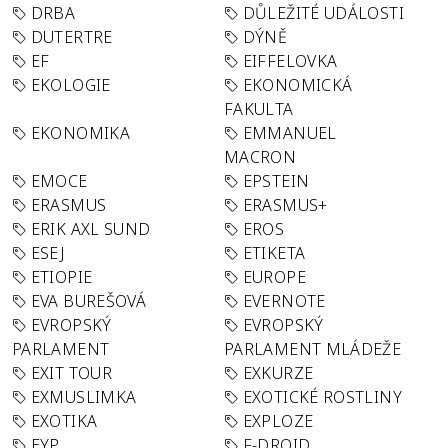
DRBA
DŮLEŽITÉ UDÁLOSTI
DUTERTRE
DÝNĚ
EF
EIFFELOVKA
EKOLOGIE
EKONOMICKÁ
FAKULTA
EKONOMIKA
EMMANUEL
MACRON
EMOCE
EPSTEIN
ERASMUS
ERASMUS+
ERIK AXL SUND
EROS
ESEJ
ETIKETA
ETIOPIE
EUROPE
EVA BUREŠOVÁ
EVERNOTE
EVROPSKÝ
EVROPSKÝ
PARLAMENT
PARLAMENT MLÁDEŽE
EXIT TOUR
EXKURZE
EXMUSLIMKA
EXOTICKÉ ROSTLINY
EXOTIKA
EXPLOZE
EYP
F-DROID