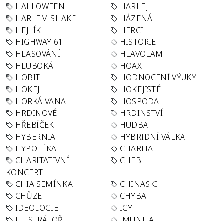
HALLOWEEN
HARLEJ
HARLEM SHAKE
HÁZENÁ
HEJLÍK
HERCI
HIGHWAY 61
HISTORIE
HLASOVÁNÍ
HLAVOLAM
HLUBOKÁ
HOAX
HOBIT
HODNOCENÍ VÝUKY
HOKEJ
HOKEJISTÉ
HORKÁ VANA
HOSPODA
HRDINOVÉ
HRDINSTVÍ
HŘEBÍČEK
HUDBA
HYBERNIA
HYBRIDNÍ VÁLKA
HYPOTÉKA
CHARITA
CHARITATIVNÍ
CHEB
KONCERT
CHIA SEMÍNKA
CHINASKI
CHŮZE
CHYBA
IDEOLOGIE
IGY
ILUSTRÁTOŘI
IMUNITA