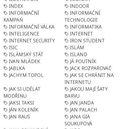
INDEX
INDOOR
INFORMAČNÍ
INFORMAČNÍ
KAMPAŇ
TECHNOLOGIE
INFORMAČNÍ VÁLKA
INFORMATIKA
INTELIGENCE
INTERNET
INTERNET SECURITY
IRON STUDENT
ISIC
ISLÁM
ISLÁMSKÝ STÁT
ISLAND
IVAN MLÁDEK
JÁ POUTNÍK
JABLKA
JACK ROZPAROVAČ
JACHYM TOPOL
JAK SE CHRÁNIT NA
INTERNETU
JAK SI UDĚLAT
JAKOU MAJÍ ŠATY
MODŘINU
BARVU
JAKSI TAKSI
JAN JANDA
JÁN KOLENÍK
JAN PALACH
JAN RAUS
JANA GIA
SOUKUPOVÁ