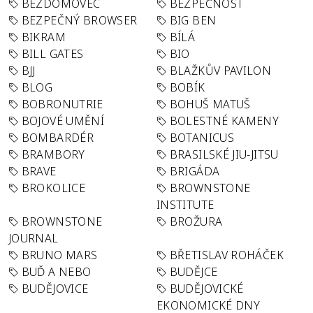
BEZDOMOVEC
BEZPEČNOST
BEZPEČNÝ BROWSER
BIG BEN
BIKRAM
BÍLÁ
BILL GATES
BIO
BJJ
BLAŽKŮV PAVILON
BLOG
BOBÍK
BOBRONUTRIE
BOHUŠ MATUŠ
BOJOVÉ UMĚNÍ
BOLESTNÉ KAMENY
BOMBARDÉR
BOTANICUS
BRAMBORY
BRASILSKÉ JIU-JITSU
BRAVE
BRIGÁDA
BROKOLICE
BROWNSTONE
INSTITUTE
BROWNSTONE
BROŽURA
JOURNAL
BRUNO MARS
BŘETISLAV ROHÁČEK
BUĎ A NEBO
BUDĚJCE
BUDĚJOVICE
BUDĚJOVICKÉ
EKONOMICKÉ DNY