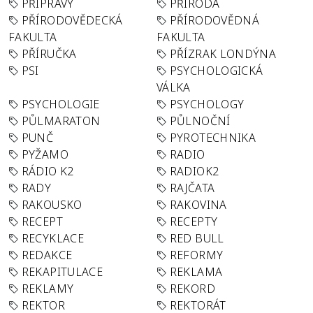
PŘÍPRAVY
PŘÍRODA
PŘÍRODOVĚDECKÁ
PŘÍRODOVĚDNÁ
FAKULTA
FAKULTA
PŘÍRUČKA
PŘÍZRAK LONDÝNA
PSI
PSYCHOLOGICKÁ
VÁLKA
PSYCHOLOGIE
PSYCHOLOGY
PŮLMARATON
PŮLNOČNÍ
PUNČ
PYROTECHNIKA
PYŽAMO
RADIO
RÁDIO K2
RADIOK2
RADY
RAJČATA
RAKOUSKO
RAKOVINA
RECEPT
RECEPTY
RECYKLACE
RED BULL
REDAKCE
REFORMY
REKAPITULACE
REKLAMA
REKLAMY
REKORD
REKTOR
REKTORÁT