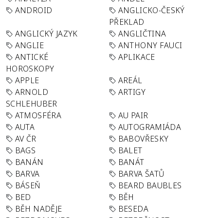
ANDROID
ANGLICKO-ČESKÝ
PŘEKLAD
ANGLICKÝ JAZYK
ANGLIČTINA
ANGLIE
ANTHONY FAUCI
ANTICKÉ
APLIKACE
HOROSKOPY
APPLE
AREÁL
ARNOLD
ARTIGY
SCHLEHUBER
ATMOSFÉRA
AU PAIR
AUTA
AUTOGRAMIÁDA
AV ČR
BABOVŘESKY
BAGS
BALET
BANÁN
BANÁT
BARVA
BARVA ŠATŮ
BÁSEŇ
BEARD BAUBLES
BED
BĚH
BĚH NADĚJE
BESEDA