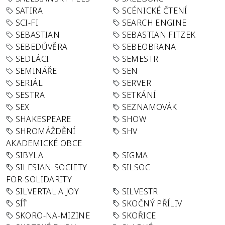
SATIRA
SCÉNICKÉ ČTENÍ
SCI-FI
SEARCH ENGINE
SEBASTIAN
SEBASTIAN FITZEK
SEBEDŮVĚRA
SEBEOBRANA
SEDLÁCI
SEMESTR
SEMINÁŘE
SEN
SERIÁL
SERVER
SESTRA
SETKÁNÍ
SEX
SEZNAMOVÁK
SHAKESPEARE
SHOW
SHROMÁŽDĚNÍ
SHV
AKADEMICKÉ OBCE
SIBYLA
SIGMA
SILESIAN-SOCIETY-
SILSOC
FOR-SOLIDARITY
SILVERTAL A JOY
SILVESTR
SÍŤ
SKOČNÝ PŘÍLIV
SKORO-NA-MIZINE
SKOŘICE