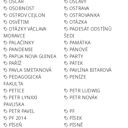
OSCAR
OSLAVY
OSOBNOST
OSTRAVA
OSTROV CEJLON
OSTROVANKA
OSVĚTIM
OTÁZKA
OTÁZKY VÁCLAVA
PADESÁT ODSTÍNŮ
MORAVCE
ŠEDI
PALAČINKY
PAMÁTKA
PANDEMIE
PÁNOVÉ
PAPUA NOVA GUINEA
PARTY
PAŘÍŽ
PÁTEK
PAVLA SMETANOVÁ
PAVLÍNA BITAROVÁ
PEDAGOGICKÁ
PENÍZE
FAKULTA
PETICE
PETR LUDWIG
PETR LYNXXI
PETR NOVÁK
PAVLISKA
PETR PAVEL
PF
PF 2014
PÍSEK
PÍSEŇ
PÍSNĚ