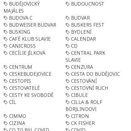
BUDĚJOVICKÝ
BUDOUCNOST
MAJÁLES
BUDOVA C
BUDVAR
BUDWEISER BUDVAR
BUSKERS FEST
BUSKING
BYDLENÍ
CAFÉ KLUB SLAVIE
CALENDAR
CANICROSS
CD
CECÍLIE JÍLKOVÁ
CENTRAL PARK
SLAVIE
CENTRUM
CENZURA
CESKEBUDEJOVICE
CESTA DO BUDĚJOVIC
CESTOPIS
CESTOVÁNÍ
CESTOVATELÉ
CESTOVNÍ RUCH
CESTY KE SVOBODĚ
CIBULE
CÍL
CILLA & ROLF
BÖRJLINDOVI
CIMMO
CITRON
CIZINA
CK FISHER
CO TO BYL COVID
COVID