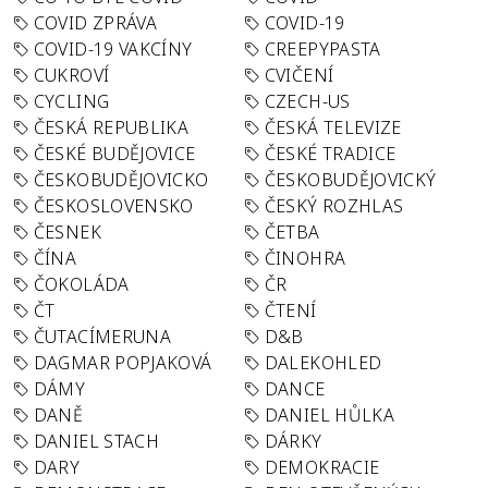
COVID ZPRÁVA
COVID-19
COVID-19 VAKCÍNY
CREEPYPASTA
CUKROVÍ
CVIČENÍ
CYCLING
CZECH-US
ČESKÁ REPUBLIKA
ČESKÁ TELEVIZE
ČESKÉ BUDĚJOVICE
ČESKÉ TRADICE
ČESKOBUDĚJOVICKO
ČESKOBUDĚJOVICKÝ
ČESKOSLOVENSKO
ČESKÝ ROZHLAS
ČESNEK
ČETBA
ČÍNA
ČINOHRA
ČOKOLÁDA
ČR
ČT
ČTENÍ
ČUTACÍMERUNA
D&B
DAGMAR POPJAKOVÁ
DALEKOHLED
DÁMY
DANCE
DANĚ
DANIEL HŮLKA
DANIEL STACH
DÁRKY
DARY
DEMOKRACIE