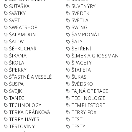
SUTAŠKA
SUVENÝRY
SVÁTKY
SVĚDEK
SVĚT
SVĚTLA
SWEATSHOP
SWING
ŠALAMOUN
ŠAMPIONÁT
ŠATOV
ŠATY
ŠÉFKUCHAŘ
ŠETŘENÍ
ŠIKANA
ŠIMEK A GROSSMAN
ŠKOLA
ŠPAGETY
ŠPERKY
ŠTAFETA
ŠŤASTNÉ A VESELÉ
ŠUKAS
ŠUSPA
ŠVÉDSKO
ŠVEJK
TAJNÁ OPERACE
TANEC
TECHNOLOGIE
TECHNOLOGY
TEMPLESTORE
TERKA DRÁBKOVÁ
TERRY FOX
TERRY HAYES
TEST
TĚSTOVINY
TESTY