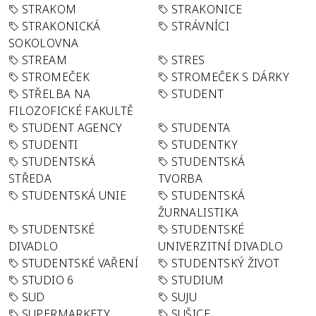
STRAKOM
STRAKONICE
STRAKONICKÁ
STRÁVNÍCI
SOKOLOVNA
STREAM
STRES
STROMEČEK
STROMEČEK S DÁRKY
STŘELBA NA
STUDENT
FILOZOFICKÉ FAKULTĚ
STUDENT AGENCY
STUDENTA
STUDENTI
STUDENTKY
STUDENTSKÁ
STUDENTSKÁ
STŘEDA
TVORBA
STUDENTSKÁ UNIE
STUDENTSKÁ
ŽURNALISTIKA
STUDENTSKÉ
STUDENTSKÉ
DIVADLO
UNIVERZITNÍ DIVADLO
STUDENTSKÉ VAŘENÍ
STUDENTSKÝ ŽIVOT
STUDIO 6
STUDIUM
SUD
SUJU
SUPERMARKETY
SUŠICE