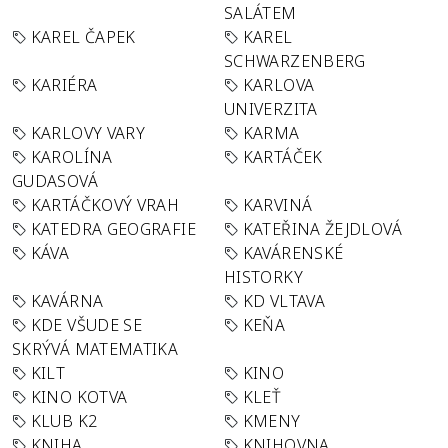
SALÁTEM
KAREL ČAPEK
KAREL
SCHWARZENBERG
KARIÉRA
KARLOVA
UNIVERZITA
KARLOVY VARY
KARMA
KAROLÍNA
KARTÁČEK
GUDASOVÁ
KARTÁČKOVÝ VRAH
KARVINÁ
KATEDRA GEOGRAFIE
KATEŘINA ŽEJDLOVÁ
KÁVA
KAVÁRENSKÉ
HISTORKY
KAVÁRNA
KD VLTAVA
KDE VŠUDE SE
KEŇA
SKRÝVÁ MATEMATIKA
KILT
KINO
KINO KOTVA
KLEŤ
KLUB K2
KMENY
KNIHA
KNIHOVNA