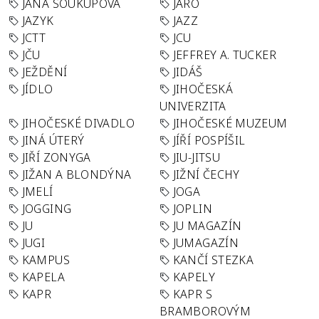
JANA SOUKUPOVÁ
JARO
JAZYK
JAZZ
JCTT
JCU
JČU
JEFFREY A. TUCKER
JEŽDĚNÍ
JIDÁŠ
JÍDLO
JIHOČESKÁ
UNIVERZITA
JIHOČESKÉ DIVADLO
JIHOČESKÉ MUZEUM
JINÁ ÚTERÝ
JÍŘÍ POSPÍŠIL
JIŘÍ ZONYGA
JIU-JITSU
JIŽAN A BLONDÝNA
JIŽNÍ ČECHY
JMELÍ
JOGA
JOGGING
JOPLIN
JU
JU MAGAZÍN
JUGI
JUMAGAZÍN
KAMPUS
KANČÍ STEZKA
KAPELA
KAPELY
KAPR
KAPR S
BRAMBOROVÝM