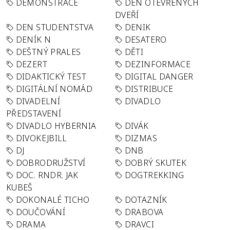
DEMONSTRACE
DEN OTEVŘENÝCH
DVEŘÍ
DEN STUDENTSTVA
DENIK
DENÍK N
DESATERO
DEŠTNÝ PRALES
DĚTI
DEZERT
DEZINFORMACE
DIDAKTICKÝ TEST
DIGITAL DANGER
DIGITÁLNÍ NOMÁD
DISTRIBUCE
DIVADELNÍ
DIVADLO
PŘEDSTAVENÍ
DIVADLO HYBERNIA
DIVÁK
DIVOKEJBILL
DIZMAS
DJ
DNB
DOBRODRUŽSTVÍ
DOBRÝ SKUTEK
DOC. RNDR. JAK
DOGTREKKING
KUBEŠ
DOKONALÉ TICHO
DOTAZNÍK
DOUČOVÁNÍ
DRABOVA
DRAMA
DRAVCI