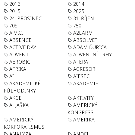
2013
2014
2015
2025
24. PROSINEC
31. ŘÍJEN
70S
750
A.M.C.
A2LARM
ABSENCE
ABSOLVET
ACTIVE DAY
ADAM ĎURICA
ADVENT
ADVENTNÍ TRHY
AEROBIC
AFERA
AFRIKA
AGRESOR
AI
AIESEC
AKADEMICKÉ
AKADEMIE
PŮLHODINKY
AKCE
AKTIVITY
ALJAŠKA
AMERICKÝ
KONGRESS
AMERICKÝ
AMERIKA
KORPORATISMUS
ANALÝZA
ANDĚL