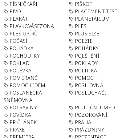
PÍSNIČKÁŘI
PIŠKOT
PIVO
PLACEMENT TEST
PLAKÁT
PLANETÁRIUM
PLAVKOVÁSEZONA
PLES
PLES UPÍRŮ
PLUS SIZE
POČASÍ
POEZIE
POHÁDKA
POHÁDKY
POCHOUTKY
POJIŠTĚNÍ
POKLAD
POKLADY
POLÉVKA
POLITIKA
POMERANČ
POMOC
POMOC LIDEM
POSILOVNA
POSLANECKÁ
POSLUCHAČI
SNĚMOVNA
POTRAVINY
POULIČNÍ UMĚLCI
POVÍDKA
POZOROVÁNÍ
PR ČLÁNEK
PRAHA
PRAXE
PRÁZDNINY
PREMIÉRA
PREZENTACE