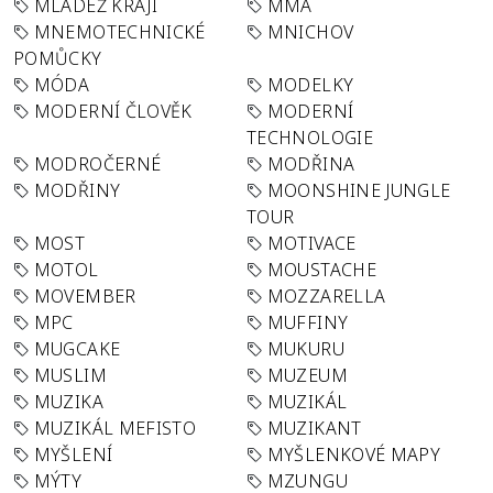
MLÁDEŽ KRAJI
MMA
MNEMOTECHNICKÉ
MNICHOV
POMŮCKY
MÓDA
MODELKY
MODERNÍ ČLOVĚK
MODERNÍ
TECHNOLOGIE
MODROČERNÉ
MODŘINA
MODŘINY
MOONSHINE JUNGLE
TOUR
MOST
MOTIVACE
MOTOL
MOUSTACHE
MOVEMBER
MOZZARELLA
MPC
MUFFINY
MUGCAKE
MUKURU
MUSLIM
MUZEUM
MUZIKA
MUZIKÁL
MUZIKÁL MEFISTO
MUZIKANT
MYŠLENÍ
MYŠLENKOVÉ MAPY
MÝTY
MZUNGU