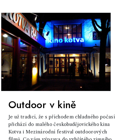
Outdoor v kině
Je už tradicí, že s příchodem chladného počasí
přichází do malého českobudějovického kina
Kotva i Mezinárodní festival outdoorových
filmů. Co vám výprava do vyhřátého zimního