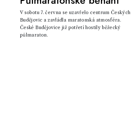
Půlmaratonské běhání
V sobotu 7. června se uzavřelo centrum Českých
Budějovic a zavládla maratonská atmosféra.
České Budějovice již potřetí hostily běžecký
půlmaraton.