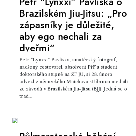
Petr “Lynxxi” Pavliska o
Brazilském Jiu-Jitsu: „Pro
zápasníky je důležité,
aby ego nechali za
dveřmi“
Petr “Lynxxi” Pavliska, amatérský fotograf,
nadšený cestovatel, absolvent PřF a student
doktorského stupně na ZF JU, si 28. února
odvezl z německého Mnichova stříbrnou medaili
ze závodů v Brazilském Jiu-Jitsu (BJJ). Jedná se o
trad...