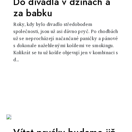
Do divadla v džínách a
za babku
Roky, kdy bylo divadlo středobodem
společnosti, jsou už asi dávno pryč. Po chodbách
už se neprocházejí načančané paničky a pánové
s dokonale nažehlenými košilemi ve smokingu.
Kolikrát se tu už košile objevují jen v kombinaci s
d...