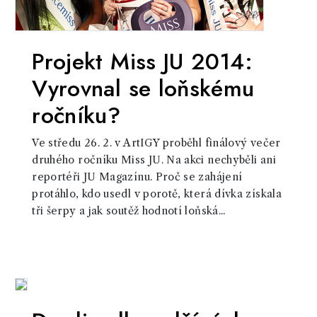
Projekt Miss JU 2014:
Vyrovnal se loňskému
ročníku?
Ve středu 26. 2. v ArtIGY proběhl finálový večer
druhého ročníku Miss JU. Na akci nechyběli ani
reportéři JU Magazínu. Proč se zahájení
protáhlo, kdo usedl v porotě, která dívka získala
tři šerpy a jak soutěž hodnotí loňská...