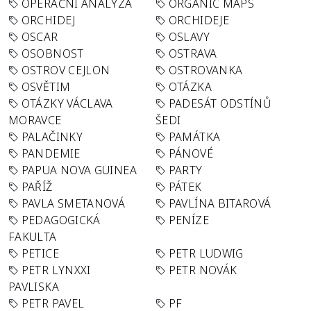
OPERAČNÍ ANALÝZA
ORGANIC MAPS
ORCHIDEJ
ORCHIDEJE
OSCAR
OSLAVY
OSOBNOST
OSTRAVA
OSTROV CEJLON
OSTROVANKA
OSVĚTIM
OTÁZKA
OTÁZKY VÁCLAVA
PADESÁT ODSTÍNŮ
MORAVCE
ŠEDI
PALAČINKY
PAMÁTKA
PANDEMIE
PÁNOVÉ
PAPUA NOVA GUINEA
PARTY
PAŘÍŽ
PÁTEK
PAVLA SMETANOVÁ
PAVLÍNA BITAROVÁ
PEDAGOGICKÁ
PENÍZE
FAKULTA
PETICE
PETR LUDWIG
PETR LYNXXI
PETR NOVÁK
PAVLISKA
PETR PAVEL
PF