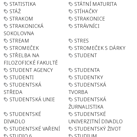
STATISTIKA
STÁTNÍ MATURITA
STÁŽ
STÍHAČKY
STRAKOM
STRAKONICE
STRAKONICKÁ
STRÁVNÍCI
SOKOLOVNA
STREAM
STRES
STROMEČEK
STROMEČEK S DÁRKY
STŘELBA NA
STUDENT
FILOZOFICKÉ FAKULTĚ
STUDENT AGENCY
STUDENTA
STUDENTI
STUDENTKY
STUDENTSKÁ
STUDENTSKÁ
STŘEDA
TVORBA
STUDENTSKÁ UNIE
STUDENTSKÁ
ŽURNALISTIKA
STUDENTSKÉ
STUDENTSKÉ
DIVADLO
UNIVERZITNÍ DIVADLO
STUDENTSKÉ VAŘENÍ
STUDENTSKÝ ŽIVOT
STUDIO 6
STUDIUM