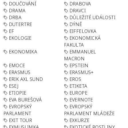
DOUČOVÁNÍ
DRABOVA
DRAMA
DRAVCI
DRBA
DŮLEŽITÉ UDÁLOSTI
DUTERTRE
DÝNĚ
EF
EIFFELOVKA
EKOLOGIE
EKONOMICKÁ
FAKULTA
EKONOMIKA
EMMANUEL
MACRON
EMOCE
EPSTEIN
ERASMUS
ERASMUS+
ERIK AXL SUND
EROS
ESEJ
ETIKETA
ETIOPIE
EUROPE
EVA BUREŠOVÁ
EVERNOTE
EVROPSKÝ
EVROPSKÝ
PARLAMENT
PARLAMENT MLÁDEŽE
EXIT TOUR
EXKURZE
EXMUSLIMKA
EXOTICKÉ ROSTLINY