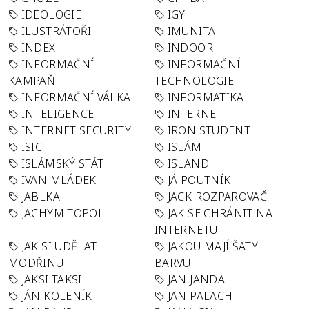
IDEOLOGIE
IGY
ILUSTRÁTOŘI
IMUNITA
INDEX
INDOOR
INFORMAČNÍ
INFORMAČNÍ
KAMPAŇ
TECHNOLOGIE
INFORMAČNÍ VÁLKA
INFORMATIKA
INTELIGENCE
INTERNET
INTERNET SECURITY
IRON STUDENT
ISIC
ISLÁM
ISLÁMSKÝ STÁT
ISLAND
IVAN MLÁDEK
JÁ POUTNÍK
JABLKA
JACK ROZPAROVAČ
JACHYM TOPOL
JAK SE CHRÁNIT NA
INTERNETU
JAK SI UDĚLAT
JAKOU MAJÍ ŠATY
MODŘINU
BARVU
JAKSI TAKSI
JAN JANDA
JÁN KOLENÍK
JAN PALACH