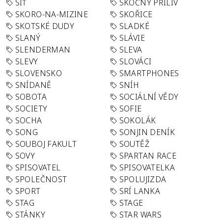
SÍŤ
SKOČNÝ PŘÍLIV
SKORO-NA-MIZINE
SKOŘICE
SKOTSKÉ DUDY
SLADKÉ
SLANÝ
SLÁVIE
SLENDERMAN
SLEVA
SLEVY
SLOVÁCI
SLOVENSKO
SMARTPHONES
SNÍDANĚ
SNÍH
SOBOTA
SOCIÁLNÍ VĚDY
SOCIETY
SOFIE
SOCHA
SOKOLÁK
SONG
SONJIN DENÍK
SOUBOJ FAKULT
SOUTĚŽ
SOVY
SPARTAN RACE
SPISOVATEL
SPISOVATELKA
SPOLEČNOST
SPOLUJIZDA
SPORT
SRÍ LANKA
STAG
STAGE
STÁNKY
STAR WARS