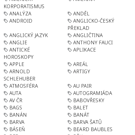
KORPORATISMUS
ANALÝZA
ANDĚL
ANDROID
ANGLICKO-ČESKÝ
PŘEKLAD
ANGLICKÝ JAZYK
ANGLIČTINA
ANGLIE
ANTHONY FAUCI
ANTICKÉ
APLIKACE
HOROSKOPY
APPLE
AREÁL
ARNOLD
ARTIGY
SCHLEHUBER
ATMOSFÉRA
AU PAIR
AUTA
AUTOGRAMIÁDA
AV ČR
BABOVŘESKY
BAGS
BALET
BANÁN
BANÁT
BARVA
BARVA ŠATŮ
BÁSEŇ
BEARD BAUBLES