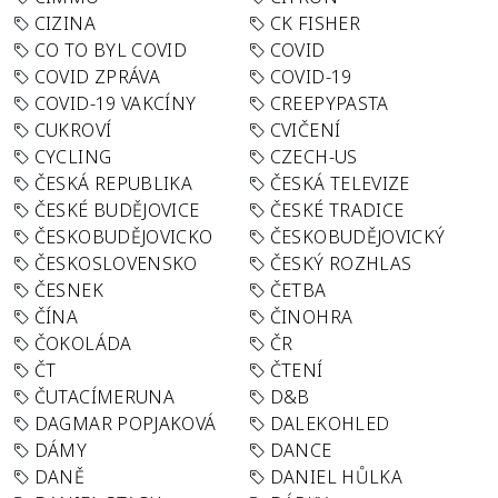
CIZINA
CK FISHER
CO TO BYL COVID
COVID
COVID ZPRÁVA
COVID-19
COVID-19 VAKCÍNY
CREEPYPASTA
CUKROVÍ
CVIČENÍ
CYCLING
CZECH-US
ČESKÁ REPUBLIKA
ČESKÁ TELEVIZE
ČESKÉ BUDĚJOVICE
ČESKÉ TRADICE
ČESKOBUDĚJOVICKO
ČESKOBUDĚJOVICKÝ
ČESKOSLOVENSKO
ČESKÝ ROZHLAS
ČESNEK
ČETBA
ČÍNA
ČINOHRA
ČOKOLÁDA
ČR
ČT
ČTENÍ
ČUTACÍMERUNA
D&B
DAGMAR POPJAKOVÁ
DALEKOHLED
DÁMY
DANCE
DANĚ
DANIEL HŮLKA