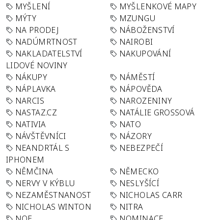
MYŠLENÍ
MYŠLENKOVÉ MAPY
MÝTY
MZUNGU
NA PRODEJ
NÁBOŽENSTVÍ
NADÚMRTNOST
NAIROBI
NAKLADATELSTVÍ
NAKUPOVÁNÍ
LIDOVÉ NOVINY
NÁKUPY
NÁMĚSTÍ
NÁPLAVKA
NÁPOVĚDA
NARCIS
NAROZENINY
NASTAZ.CZ
NATÁLIE GROSSOVÁ
NATIVIA
NATO
NÁVŠTĚVNÍCI
NÁZORY
NEANDRTÁL S
NEBEZPEČÍ
IPHONEM
NĚMČINA
NĚMECKO
NERVY V KÝBLU
NESLYŠÍCÍ
NEZAMĚSTNANOST
NICHOLAS CARR
NICHOLAS WINTON
NITRA
NOE
NOMINACE