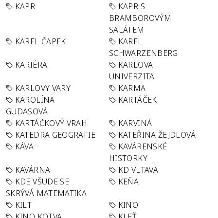
KAPR
KAPR S
BRAMBOROVÝM
SALÁTEM
KAREL ČAPEK
KAREL
SCHWARZENBERG
KARIÉRA
KARLOVA
UNIVERZITA
KARLOVY VARY
KARMA
KAROLÍNA
KARTÁČEK
GUDASOVÁ
KARTÁČKOVÝ VRAH
KARVINÁ
KATEDRA GEOGRAFIE
KATEŘINA ŽEJDLOVÁ
KÁVA
KAVÁRENSKÉ
HISTORKY
KAVÁRNA
KD VLTAVA
KDE VŠUDE SE
KEŇA
SKRÝVÁ MATEMATIKA
KILT
KINO
KINO KOTVA
KLEŤ