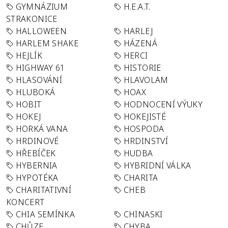
GYMNÁZIUM
H.E.A.T.
STRAKONICE
HALLOWEEN
HARLEJ
HARLEM SHAKE
HÁZENÁ
HEJLÍK
HERCI
HIGHWAY 61
HISTORIE
HLASOVÁNÍ
HLAVOLAM
HLUBOKÁ
HOAX
HOBIT
HODNOCENÍ VÝUKY
HOKEJ
HOKEJISTÉ
HORKÁ VANA
HOSPODA
HRDINOVÉ
HRDINSTVÍ
HŘEBÍČEK
HUDBA
HYBERNIA
HYBRIDNÍ VÁLKA
HYPOTÉKA
CHARITA
CHARITATIVNÍ
CHEB
KONCERT
CHIA SEMÍNKA
CHINASKI
CHŮZE
CHYBA