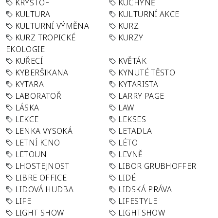
KRYŠTOF
KUCHYNĚ
KULTURA
KULTURNÍ AKCE
KULTURNÍ VÝMĚNA
KURZ
KURZ TROPICKÉ
KURZY
EKOLOGIE
KUŘECÍ
KVĚTÁK
KYBERŠIKANA
KYNUTÉ TĚSTO
KYTARA
KYTARISTA
LABORATOŘ
LARRY PAGE
LÁSKA
LAW
LEKCE
LEKSES
LENKA VYSOKÁ
LETADLA
LETNÍ KINO
LÉTO
LETOUN
LEVNĚ
LHOSTEJNOST
LIBOR GRUBHOFFER
LIBRE OFFICE
LIDÉ
LIDOVÁ HUDBA
LIDSKÁ PRÁVA
LIFE
LIFESTYLE
LIGHT SHOW
LIGHTSHOW