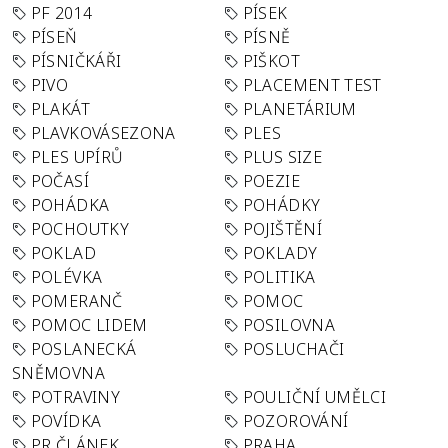
PF 2014
PÍSEK
PÍSEŇ
PÍSNĚ
PÍSNIČKÁŘI
PIŠKOT
PIVO
PLACEMENT TEST
PLAKÁT
PLANETÁRIUM
PLAVKOVÁSEZONA
PLES
PLES UPÍRŮ
PLUS SIZE
POČASÍ
POEZIE
POHÁDKA
POHÁDKY
POCHOUTKY
POJIŠTĚNÍ
POKLAD
POKLADY
POLÉVKA
POLITIKA
POMERANČ
POMOC
POMOC LIDEM
POSILOVNA
POSLANECKÁ
POSLUCHAČI
SNĚMOVNA
POTRAVINY
POULIČNÍ UMĚLCI
POVÍDKA
POZOROVÁNÍ
PR ČLÁNEK
PRAHA