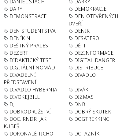
DANIEL STACH
DÁRKY
DARY
DEMOKRACIE
DEMONSTRACE
DEN OTEVŘENÝCH
DVEŘÍ
DEN STUDENTSTVA
DENIK
DENÍK N
DESATERO
DEŠTNÝ PRALES
DĚTI
DEZERT
DEZINFORMACE
DIDAKTICKÝ TEST
DIGITAL DANGER
DIGITÁLNÍ NOMÁD
DISTRIBUCE
DIVADELNÍ
DIVADLO
PŘEDSTAVENÍ
DIVADLO HYBERNIA
DIVÁK
DIVOKEJBILL
DIZMAS
DJ
DNB
DOBRODRUŽSTVÍ
DOBRÝ SKUTEK
DOC. RNDR. JAK
DOGTREKKING
KUBEŠ
DOKONALÉ TICHO
DOTAZNÍK