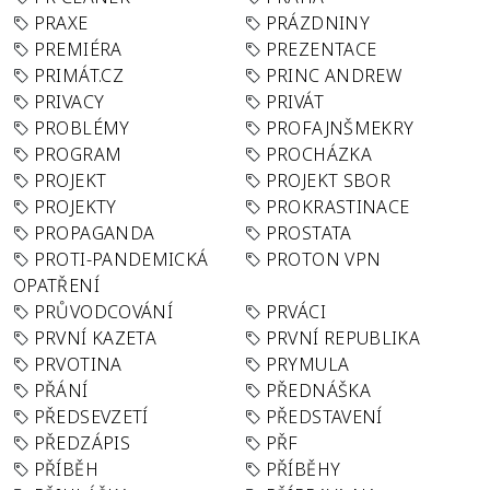
PRAXE
PRÁZDNINY
PREMIÉRA
PREZENTACE
PRIMÁT.CZ
PRINC ANDREW
PRIVACY
PRIVÁT
PROBLÉMY
PROFAJNŠMEKRY
PROGRAM
PROCHÁZKA
PROJEKT
PROJEKT SBOR
PROJEKTY
PROKRASTINACE
PROPAGANDA
PROSTATA
PROTI-PANDEMICKÁ
PROTON VPN
OPATŘENÍ
PRŮVODCOVÁNÍ
PRVÁCI
PRVNÍ KAZETA
PRVNÍ REPUBLIKA
PRVOTINA
PRYMULA
PŘÁNÍ
PŘEDNÁŠKA
PŘEDSEVZETÍ
PŘEDSTAVENÍ
PŘEDZÁPIS
PŘF
PŘÍBĚH
PŘÍBĚHY