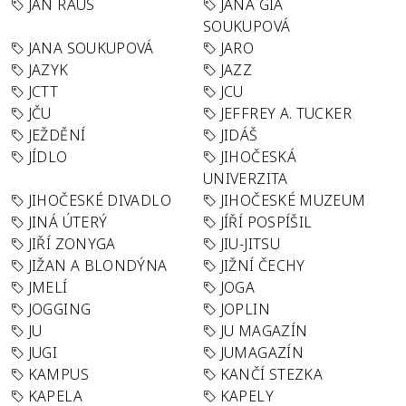
JAN RAUS
JANA GIA
SOUKUPOVÁ
JANA SOUKUPOVÁ
JARO
JAZYK
JAZZ
JCTT
JCU
JČU
JEFFREY A. TUCKER
JEŽDĚNÍ
JIDÁŠ
JÍDLO
JIHOČESKÁ
UNIVERZITA
JIHOČESKÉ DIVADLO
JIHOČESKÉ MUZEUM
JINÁ ÚTERÝ
JÍŘÍ POSPÍŠIL
JIŘÍ ZONYGA
JIU-JITSU
JIŽAN A BLONDÝNA
JIŽNÍ ČECHY
JMELÍ
JOGA
JOGGING
JOPLIN
JU
JU MAGAZÍN
JUGI
JUMAGAZÍN
KAMPUS
KANČÍ STEZKA
KAPELA
KAPELY