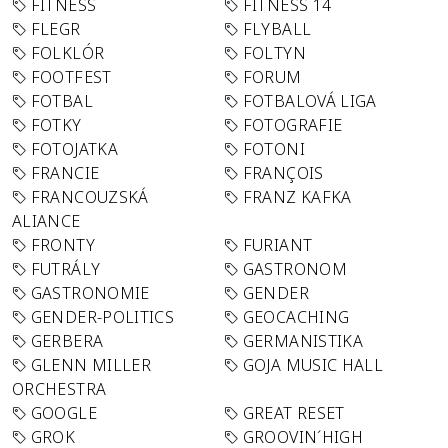
FITNESS
FITNESS 14
FLEGR
FLYBALL
FOLKLÓR
FOLTYN
FOOTFEST
FORUM
FOTBAL
FOTBALOVÁ LIGA
FOTKY
FOTOGRAFIE
FOTOJATKA
FOTONI
FRANCIE
FRANÇOIS
FRANCOUZSKÁ
FRANZ KAFKA
ALIANCE
FRONTY
FURIANT
FUTRÁLY
GASTRONOM
GASTRONOMIE
GENDER
GENDER-POLITICS
GEOCACHING
GERBERA
GERMANISTIKA
GLENN MILLER
GOJA MUSIC HALL
ORCHESTRA
GOOGLE
GREAT RESET
GROK
GROOVIN´HIGH