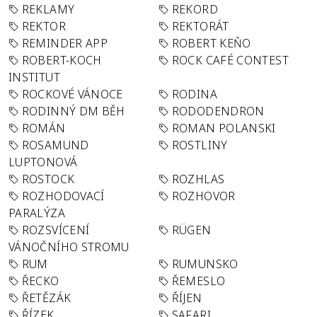
REKLAMY
REKORD
REKTOR
REKTORÁT
REMINDER APP
ROBERT KEŇO
ROBERT-KOCH
ROCK CAFÉ CONTEST
INSTITUT
ROCKOVÉ VÁNOCE
RODINA
RODINNÝ DM BĚH
RODODENDRON
ROMÁN
ROMAN POLANSKI
ROSAMUND
ROSTLINY
LUPTONOVÁ
ROSTOCK
ROZHLAS
ROZHODOVACÍ
ROZHOVOR
PARALÝZA
ROZSVÍCENÍ
RÜGEN
VÁNOČNÍHO STROMU
RUM
RUMUNSKO
ŘECKO
ŘEMESLO
ŘETĚZÁK
ŘÍJEN
ŘÍZEK
SAFARI