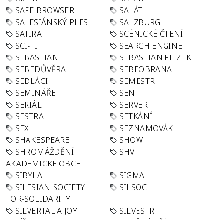
SAFE BROWSER
SALÁT
SALESIÁNSKÝ PLES
SALZBURG
SATIRA
SCÉNICKÉ ČTENÍ
SCI-FI
SEARCH ENGINE
SEBASTIAN
SEBASTIAN FITZEK
SEBEDŮVĚRA
SEBEOBRANA
SEDLÁCI
SEMESTR
SEMINÁŘE
SEN
SERIÁL
SERVER
SESTRA
SETKÁNÍ
SEX
SEZNAMOVÁK
SHAKESPEARE
SHOW
SHROMÁŽDĚNÍ
SHV
AKADEMICKÉ OBCE
SIBYLA
SIGMA
SILESIAN-SOCIETY-
SILSOC
FOR-SOLIDARITY
SILVERTAL A JOY
SILVESTR