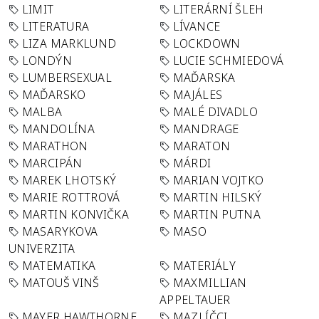
LIMIT
LITERÁRNÍ ŠLEH
LITERATURA
LÍVANCE
LIZA MARKLUND
LOCKDOWN
LONDÝN
LUCIE SCHMIEDOVÁ
LUMBERSEXUAL
MAĎARSKA
MAĎARSKO
MAJÁLES
MALBA
MALÉ DIVADLO
MANDOLÍNA
MANDRAGE
MARATHON
MARATON
MARCIPÁN
MÁRDI
MAREK LHOTSKÝ
MARIAN VOJTKO
MARIE ROTTROVÁ
MARTIN HILSKÝ
MARTIN KONVIČKA
MARTIN PUTNA
MASARYKOVA
MASO
UNIVERZITA
MATEMATIKA
MATERIÁLY
MATOUŠ VINŠ
MAXMILLIAN
APPELTAUER
MAYER HAWTHORNE
MAZLÍČCI