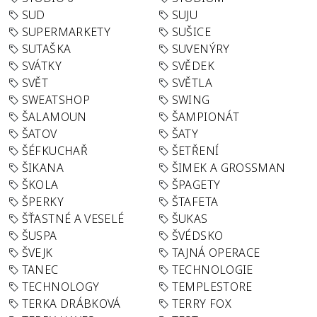
SUD
SUJU
SUPERMARKETY
SUŠICE
SUTAŠKA
SUVENÝRY
SVÁTKY
SVĚDEK
SVĚT
SVĚTLA
SWEATSHOP
SWING
ŠALAMOUN
ŠAMPIONÁT
ŠATOV
ŠATY
ŠÉFKUCHAŘ
ŠETŘENÍ
ŠIKANA
ŠIMEK A GROSSMAN
ŠKOLA
ŠPAGETY
ŠPERKY
ŠTAFETA
ŠŤASTNÉ A VESELÉ
ŠUKAS
ŠUSPA
ŠVÉDSKO
ŠVEJK
TAJNÁ OPERACE
TANEC
TECHNOLOGIE
TECHNOLOGY
TEMPLESTORE
TERKA DRÁBKOVÁ
TERRY FOX