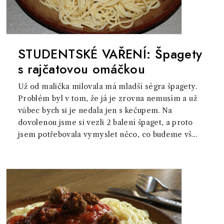
STUDENTSKÉ VAŘENÍ: Špagety
s rajčatovou omáčkou
Už od malička milovala má mladší ségra špagety.
Problém byl v tom, že já je zrovna nemusím a už
vůbec bych si je nedala jen s kečupem. Na
dovolenou jsme si vezli 2 balení špaget, a proto
jsem potřebovala vymyslet něco, co budeme vš...