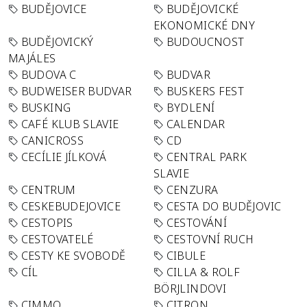
BUDĚJOVICE
BUDĚJOVICKÉ
EKONOMICKÉ DNY
BUDĚJOVICKÝ
BUDOUCNOST
MAJÁLES
BUDOVA C
BUDVAR
BUDWEISER BUDVAR
BUSKERS FEST
BUSKING
BYDLENÍ
CAFÉ KLUB SLAVIE
CALENDAR
CANICROSS
CD
CECÍLIE JÍLKOVÁ
CENTRAL PARK
SLAVIE
CENTRUM
CENZURA
CESKEBUDEJOVICE
CESTA DO BUDĚJOVIC
CESTOPIS
CESTOVÁNÍ
CESTOVATELÉ
CESTOVNÍ RUCH
CESTY KE SVOBODĚ
CIBULE
CÍL
CILLA & ROLF
BÖRJLINDOVI
CIMMO
CITRON