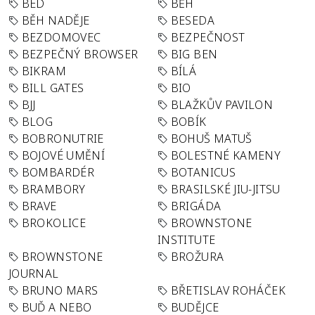
BED
BĚH
BĚH NADĚJE
BESEDA
BEZDOMOVEC
BEZPEČNOST
BEZPEČNÝ BROWSER
BIG BEN
BIKRAM
BÍLÁ
BILL GATES
BIO
BJJ
BLAŽKŮV PAVILON
BLOG
BOBÍK
BOBRONUTRIE
BOHUŠ MATUŠ
BOJOVÉ UMĚNÍ
BOLESTNÉ KAMENY
BOMBARDÉR
BOTANICUS
BRAMBORY
BRASILSKÉ JIU-JITSU
BRAVE
BRIGÁDA
BROKOLICE
BROWNSTONE
INSTITUTE
BROWNSTONE
BROŽURA
JOURNAL
BRUNO MARS
BŘETISLAV ROHÁČEK
BUĎ A NEBO
BUDĚJCE