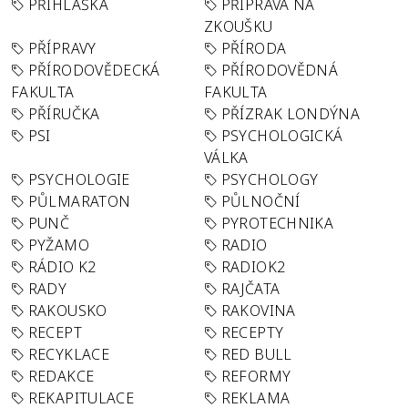
PŘIHLÁŠKA
PŘÍPRAVA NA
ZKOUŠKU
PŘÍPRAVY
PŘÍRODA
PŘÍRODOVĚDECKÁ
PŘÍRODOVĚDNÁ
FAKULTA
FAKULTA
PŘÍRUČKA
PŘÍZRAK LONDÝNA
PSI
PSYCHOLOGICKÁ
VÁLKA
PSYCHOLOGIE
PSYCHOLOGY
PŮLMARATON
PŮLNOČNÍ
PUNČ
PYROTECHNIKA
PYŽAMO
RADIO
RÁDIO K2
RADIOK2
RADY
RAJČATA
RAKOUSKO
RAKOVINA
RECEPT
RECEPTY
RECYKLACE
RED BULL
REDAKCE
REFORMY
REKAPITULACE
REKLAMA