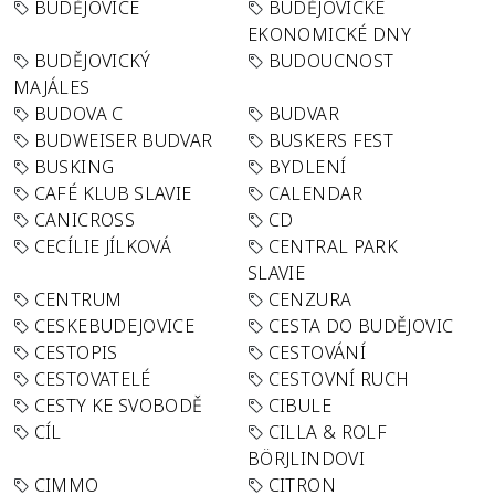
BUDĚJOVICE
BUDĚJOVICKÉ
EKONOMICKÉ DNY
BUDĚJOVICKÝ
BUDOUCNOST
MAJÁLES
BUDOVA C
BUDVAR
BUDWEISER BUDVAR
BUSKERS FEST
BUSKING
BYDLENÍ
CAFÉ KLUB SLAVIE
CALENDAR
CANICROSS
CD
CECÍLIE JÍLKOVÁ
CENTRAL PARK
SLAVIE
CENTRUM
CENZURA
CESKEBUDEJOVICE
CESTA DO BUDĚJOVIC
CESTOPIS
CESTOVÁNÍ
CESTOVATELÉ
CESTOVNÍ RUCH
CESTY KE SVOBODĚ
CIBULE
CÍL
CILLA & ROLF
BÖRJLINDOVI
CIMMO
CITRON