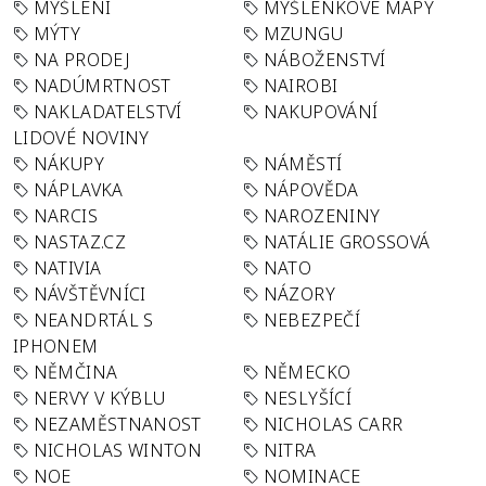
MYŠLENÍ
MYŠLENKOVÉ MAPY
MÝTY
MZUNGU
NA PRODEJ
NÁBOŽENSTVÍ
NADÚMRTNOST
NAIROBI
NAKLADATELSTVÍ
NAKUPOVÁNÍ
LIDOVÉ NOVINY
NÁKUPY
NÁMĚSTÍ
NÁPLAVKA
NÁPOVĚDA
NARCIS
NAROZENINY
NASTAZ.CZ
NATÁLIE GROSSOVÁ
NATIVIA
NATO
NÁVŠTĚVNÍCI
NÁZORY
NEANDRTÁL S
NEBEZPEČÍ
IPHONEM
NĚMČINA
NĚMECKO
NERVY V KÝBLU
NESLYŠÍCÍ
NEZAMĚSTNANOST
NICHOLAS CARR
NICHOLAS WINTON
NITRA
NOE
NOMINACE