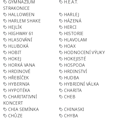
GYMNÁZIUM
H.E.A.T.
STRAKONICE
HALLOWEEN
HARLEJ
HARLEM SHAKE
HÁZENÁ
HEJLÍK
HERCI
HIGHWAY 61
HISTORIE
HLASOVÁNÍ
HLAVOLAM
HLUBOKÁ
HOAX
HOBIT
HODNOCENÍ VÝUKY
HOKEJ
HOKEJISTÉ
HORKÁ VANA
HOSPODA
HRDINOVÉ
HRDINSTVÍ
HŘEBÍČEK
HUDBA
HYBERNIA
HYBRIDNÍ VÁLKA
HYPOTÉKA
CHARITA
CHARITATIVNÍ
CHEB
KONCERT
CHIA SEMÍNKA
CHINASKI
CHŮZE
CHYBA