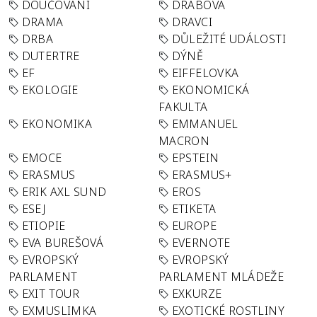
DOUČOVÁNÍ
DRABOVA
DRAMA
DRAVCI
DRBA
DŮLEŽITÉ UDÁLOSTI
DUTERTRE
DÝNĚ
EF
EIFFELOVKA
EKOLOGIE
EKONOMICKÁ
FAKULTA
EKONOMIKA
EMMANUEL
MACRON
EMOCE
EPSTEIN
ERASMUS
ERASMUS+
ERIK AXL SUND
EROS
ESEJ
ETIKETA
ETIOPIE
EUROPE
EVA BUREŠOVÁ
EVERNOTE
EVROPSKÝ
EVROPSKÝ
PARLAMENT
PARLAMENT MLÁDEŽE
EXIT TOUR
EXKURZE
EXMUSLIMKA
EXOTICKÉ ROSTLINY