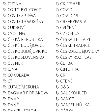
CIZINA
CK FISHER
CO TO BYL COVID
COVID
COVID ZPRÁVA
COVID-19
COVID-19 VAKCÍNY
CREEPYPASTA
CUKROVÍ
CVIČENÍ
CYCLING
CZECH-US
ČESKÁ REPUBLIKA
ČESKÁ TELEVIZE
ČESKÉ BUDĚJOVICE
ČESKÉ TRADICE
ČESKOBUDĚJOVICKO
ČESKOBUDĚJOVICKÝ
ČESKOSLOVENSKO
ČESKÝ ROZHLAS
ČESNEK
ČETBA
ČÍNA
ČINOHRA
ČOKOLÁDA
ČR
ČT
ČTENÍ
ČUTACÍMERUNA
D&B
DAGMAR POPJAKOVÁ
DALEKOHLED
DÁMY
DANCE
DANĚ
DANIEL HŮLKA
DANIEL STACH
DÁRKY