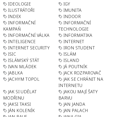
IDEOLOGIE
IGY
ILUSTRÁTOŘI
IMUNITA
INDEX
INDOOR
INFORMAČNÍ
INFORMAČNÍ
KAMPAŇ
TECHNOLOGIE
INFORMAČNÍ VÁLKA
INFORMATIKA
INTELIGENCE
INTERNET
INTERNET SECURITY
IRON STUDENT
ISIC
ISLÁM
ISLÁMSKÝ STÁT
ISLAND
IVAN MLÁDEK
JÁ POUTNÍK
JABLKA
JACK ROZPAROVAČ
JACHYM TOPOL
JAK SE CHRÁNIT NA
INTERNETU
JAK SI UDĚLAT
JAKOU MAJÍ ŠATY
MODŘINU
BARVU
JAKSI TAKSI
JAN JANDA
JÁN KOLENÍK
JAN PALACH
JAN RAUS
JANA GIA