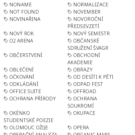
NONAME
NORMALIZACE
NOT FOUND
NOVEMBER
NOVINAŘINA
NOVOROČNÍ
PŘEDSEVZETÍ
NOVÝ ROK
NOVÝ SEMESTR
O2 ARENA
OBČANSKÉ
SDRUŽENÍ ŠVAGR
OBČERSTVENÍ
OBCHODNÍ
AKADEMIE
OBLEČENÍ
OBRAZY
OČKOVÁNÍ
OD DESÍTI K PĚTI
ODKLÁDÁNÍ
ODPAD FEST
OFFICE SUITE
OFFROAD
OCHRANA PŘÍRODY
OCHRANA
SOUKROMÍ
OKÉNKO
OKUPACE
STUDENTSKÉ POEZIE
OLOMOUC OŽIJE
OPERA
OPERAČNÍ ANALÝZA
ORGANIC MAPS