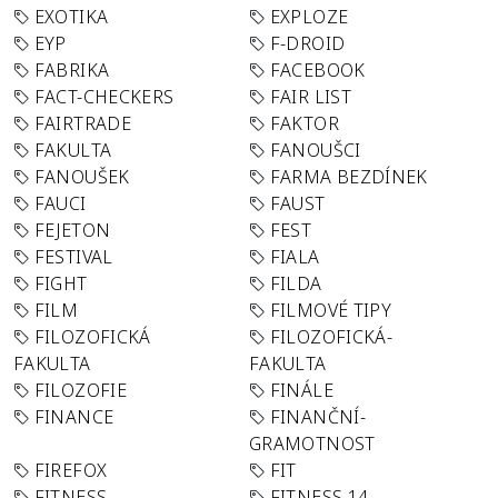
EXOTIKA
EXPLOZE
EYP
F-DROID
FABRIKA
FACEBOOK
FACT-CHECKERS
FAIR LIST
FAIRTRADE
FAKTOR
FAKULTA
FANOUŠCI
FANOUŠEK
FARMA BEZDÍNEK
FAUCI
FAUST
FEJETON
FEST
FESTIVAL
FIALA
FIGHT
FILDA
FILM
FILMOVÉ TIPY
FILOZOFICKÁ
FILOZOFICKÁ-
FAKULTA
FAKULTA
FILOZOFIE
FINÁLE
FINANCE
FINANČNÍ-
GRAMOTNOST
FIREFOX
FIT
FITNESS
FITNESS 14