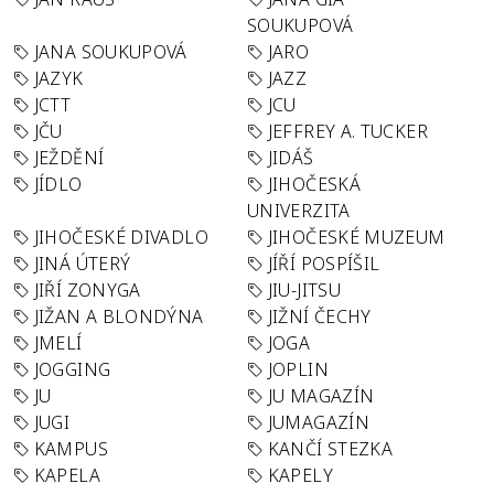
SOUKUPOVÁ
JANA SOUKUPOVÁ
JARO
JAZYK
JAZZ
JCTT
JCU
JČU
JEFFREY A. TUCKER
JEŽDĚNÍ
JIDÁŠ
JÍDLO
JIHOČESKÁ
UNIVERZITA
JIHOČESKÉ DIVADLO
JIHOČESKÉ MUZEUM
JINÁ ÚTERÝ
JÍŘÍ POSPÍŠIL
JIŘÍ ZONYGA
JIU-JITSU
JIŽAN A BLONDÝNA
JIŽNÍ ČECHY
JMELÍ
JOGA
JOGGING
JOPLIN
JU
JU MAGAZÍN
JUGI
JUMAGAZÍN
KAMPUS
KANČÍ STEZKA
KAPELA
KAPELY