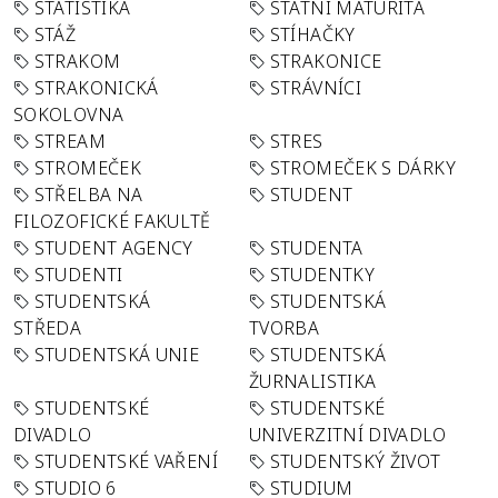
STATISTIKA
STÁTNÍ MATURITA
STÁŽ
STÍHAČKY
STRAKOM
STRAKONICE
STRAKONICKÁ
STRÁVNÍCI
SOKOLOVNA
STREAM
STRES
STROMEČEK
STROMEČEK S DÁRKY
STŘELBA NA
STUDENT
FILOZOFICKÉ FAKULTĚ
STUDENT AGENCY
STUDENTA
STUDENTI
STUDENTKY
STUDENTSKÁ
STUDENTSKÁ
STŘEDA
TVORBA
STUDENTSKÁ UNIE
STUDENTSKÁ
ŽURNALISTIKA
STUDENTSKÉ
STUDENTSKÉ
DIVADLO
UNIVERZITNÍ DIVADLO
STUDENTSKÉ VAŘENÍ
STUDENTSKÝ ŽIVOT
STUDIO 6
STUDIUM