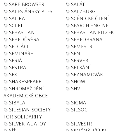
SAFE BROWSER
SALÁT
SALESIÁNSKÝ PLES
SALZBURG
SATIRA
SCÉNICKÉ ČTENÍ
SCI-FI
SEARCH ENGINE
SEBASTIAN
SEBASTIAN FITZEK
SEBEDŮVĚRA
SEBEOBRANA
SEDLÁCI
SEMESTR
SEMINÁŘE
SEN
SERIÁL
SERVER
SESTRA
SETKÁNÍ
SEX
SEZNAMOVÁK
SHAKESPEARE
SHOW
SHROMÁŽDĚNÍ
SHV
AKADEMICKÉ OBCE
SIBYLA
SIGMA
SILESIAN-SOCIETY-
SILSOC
FOR-SOLIDARITY
SILVERTAL A JOY
SILVESTR
SÍŤ
SKOČNÝ PŘÍLIV