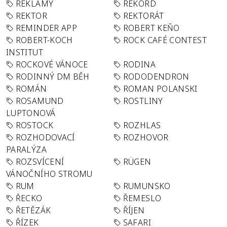
REKLAMY
REKORD
REKTOR
REKTORÁT
REMINDER APP
ROBERT KEŇO
ROBERT-KOCH
ROCK CAFÉ CONTEST
INSTITUT
ROCKOVÉ VÁNOCE
RODINA
RODINNÝ DM BĚH
RODODENDRON
ROMÁN
ROMAN POLANSKI
ROSAMUND
ROSTLINY
LUPTONOVÁ
ROSTOCK
ROZHLAS
ROZHODOVACÍ
ROZHOVOR
PARALÝZA
ROZSVÍCENÍ
RÜGEN
VÁNOČNÍHO STROMU
RUM
RUMUNSKO
ŘECKO
ŘEMESLO
ŘETĚZÁK
ŘÍJEN
ŘÍZEK
SAFARI