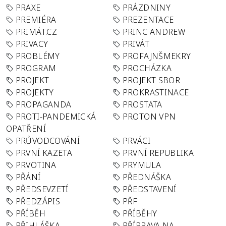
PRAXE
PRÁZDNINY
PREMIÉRA
PREZENTACE
PRIMÁT.CZ
PRINC ANDREW
PRIVACY
PRIVÁT
PROBLÉMY
PROFAJNŠMEKRY
PROGRAM
PROCHÁZKA
PROJEKT
PROJEKT SBOR
PROJEKTY
PROKRASTINACE
PROPAGANDA
PROSTATA
PROTI-PANDEMICKÁ
PROTON VPN
OPATŘENÍ
PRŮVODCOVÁNÍ
PRVÁCI
PRVNÍ KAZETA
PRVNÍ REPUBLIKA
PRVOTINA
PRYMULA
PŘÁNÍ
PŘEDNÁŠKA
PŘEDSEVZETÍ
PŘEDSTAVENÍ
PŘEDZÁPIS
PŘF
PŘÍBĚH
PŘÍBĚHY
PŘIHLÁŠKA
PŘÍPRAVA NA