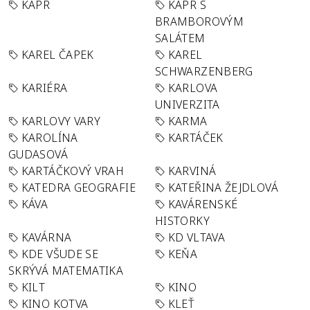
KAPR
KAPR S
BRAMBOROVÝM
SALÁTEM
KAREL ČAPEK
KAREL
SCHWARZENBERG
KARIÉRA
KARLOVA
UNIVERZITA
KARLOVY VARY
KARMA
KAROLÍNA
KARTÁČEK
GUDASOVÁ
KARTÁČKOVÝ VRAH
KARVINÁ
KATEDRA GEOGRAFIE
KATEŘINA ŽEJDLOVÁ
KÁVA
KAVÁRENSKÉ
HISTORKY
KAVÁRNA
KD VLTAVA
KDE VŠUDE SE
KEŇA
SKRÝVÁ MATEMATIKA
KILT
KINO
KINO KOTVA
KLEŤ