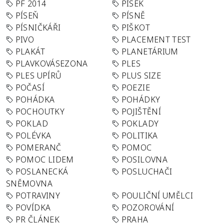
PF 2014
PÍSEK
PÍSEŇ
PÍSNĚ
PÍSNIČKÁŘI
PIŠKOT
PIVO
PLACEMENT TEST
PLAKÁT
PLANETÁRIUM
PLAVKOVÁSEZONA
PLES
PLES UPÍRŮ
PLUS SIZE
POČASÍ
POEZIE
POHÁDKA
POHÁDKY
POCHOUTKY
POJIŠTĚNÍ
POKLAD
POKLADY
POLÉVKA
POLITIKA
POMERANČ
POMOC
POMOC LIDEM
POSILOVNA
POSLANECKÁ
POSLUCHAČI
SNĚMOVNA
POTRAVINY
POULIČNÍ UMĚLCI
POVÍDKA
POZOROVÁNÍ
PR ČLÁNEK
PRAHA