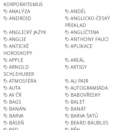
KORPORATISMUS
ANALÝZA
ANDĚL
ANDROID
ANGLICKO-ČESKÝ
PŘEKLAD
ANGLICKÝ JAZYK
ANGLIČTINA
ANGLIE
ANTHONY FAUCI
ANTICKÉ
APLIKACE
HOROSKOPY
APPLE
AREÁL
ARNOLD
ARTIGY
SCHLEHUBER
ATMOSFÉRA
AU PAIR
AUTA
AUTOGRAMIÁDA
AV ČR
BABOVŘESKY
BAGS
BALET
BANÁN
BANÁT
BARVA
BARVA ŠATŮ
BÁSEŇ
BEARD BAUBLES
BED
BĚH