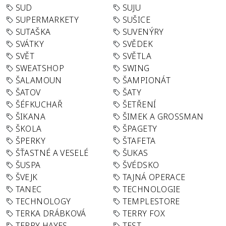
SUD
SUJU
SUPERMARKETY
SUŠICE
SUTAŠKA
SUVENÝRY
SVÁTKY
SVĚDEK
SVĚT
SVĚTLA
SWEATSHOP
SWING
ŠALAMOUN
ŠAMPIONÁT
ŠATOV
ŠATY
ŠÉFKUCHAŘ
ŠETŘENÍ
ŠIKANA
ŠIMEK A GROSSMAN
ŠKOLA
ŠPAGETY
ŠPERKY
ŠTAFETA
ŠŤASTNÉ A VESELÉ
ŠUKAS
ŠUSPA
ŠVÉDSKO
ŠVEJK
TAJNÁ OPERACE
TANEC
TECHNOLOGIE
TECHNOLOGY
TEMPLESTORE
TERKA DRÁBKOVÁ
TERRY FOX
TERRY HAYES
TEST