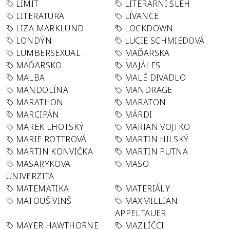
LIMIT
LITERÁRNÍ ŠLEH
LITERATURA
LÍVANCE
LIZA MARKLUND
LOCKDOWN
LONDÝN
LUCIE SCHMIEDOVÁ
LUMBERSEXUAL
MAĎARSKA
MAĎARSKO
MAJÁLES
MALBA
MALÉ DIVADLO
MANDOLÍNA
MANDRAGE
MARATHON
MARATON
MARCIPÁN
MÁRDI
MAREK LHOTSKÝ
MARIAN VOJTKO
MARIE ROTTROVÁ
MARTIN HILSKÝ
MARTIN KONVIČKA
MARTIN PUTNA
MASARYKOVA
MASO
UNIVERZITA
MATEMATIKA
MATERIÁLY
MATOUŠ VINŠ
MAXMILLIAN
APPELTAUER
MAYER HAWTHORNE
MAZLÍČCI