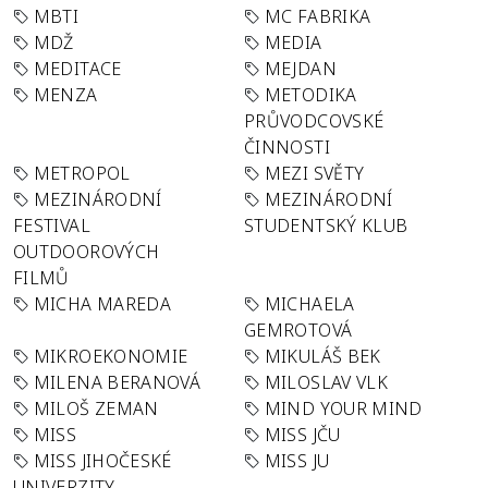
MBTI
MC FABRIKA
MDŽ
MEDIA
MEDITACE
MEJDAN
MENZA
METODIKA
PRŮVODCOVSKÉ
ČINNOSTI
METROPOL
MEZI SVĚTY
MEZINÁRODNÍ
MEZINÁRODNÍ
FESTIVAL
STUDENTSKÝ KLUB
OUTDOOROVÝCH
FILMŮ
MICHA MAREDA
MICHAELA
GEMROTOVÁ
MIKROEKONOMIE
MIKULÁŠ BEK
MILENA BERANOVÁ
MILOSLAV VLK
MILOŠ ZEMAN
MIND YOUR MIND
MISS
MISS JČU
MISS JIHOČESKÉ
MISS JU
UNIVERZITY