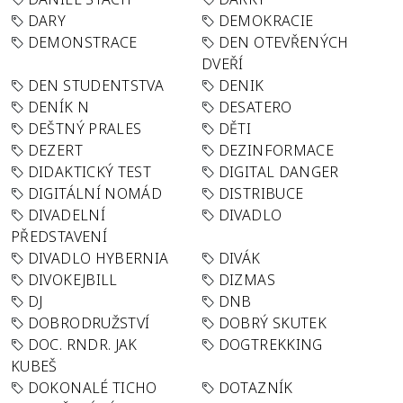
DARY
DEMOKRACIE
DEMONSTRACE
DEN OTEVŘENÝCH
DVEŘÍ
DEN STUDENTSTVA
DENIK
DENÍK N
DESATERO
DEŠTNÝ PRALES
DĚTI
DEZERT
DEZINFORMACE
DIDAKTICKÝ TEST
DIGITAL DANGER
DIGITÁLNÍ NOMÁD
DISTRIBUCE
DIVADELNÍ
DIVADLO
PŘEDSTAVENÍ
DIVADLO HYBERNIA
DIVÁK
DIVOKEJBILL
DIZMAS
DJ
DNB
DOBRODRUŽSTVÍ
DOBRÝ SKUTEK
DOC. RNDR. JAK
DOGTREKKING
KUBEŠ
DOKONALÉ TICHO
DOTAZNÍK