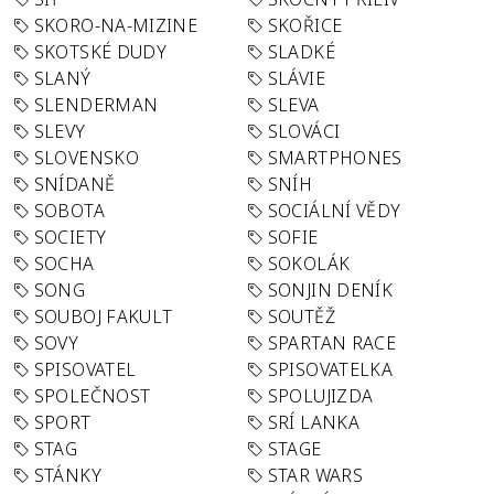
SKORO-NA-MIZINE
SKOŘICE
SKOTSKÉ DUDY
SLADKÉ
SLANÝ
SLÁVIE
SLENDERMAN
SLEVA
SLEVY
SLOVÁCI
SLOVENSKO
SMARTPHONES
SNÍDANĚ
SNÍH
SOBOTA
SOCIÁLNÍ VĚDY
SOCIETY
SOFIE
SOCHA
SOKOLÁK
SONG
SONJIN DENÍK
SOUBOJ FAKULT
SOUTĚŽ
SOVY
SPARTAN RACE
SPISOVATEL
SPISOVATELKA
SPOLEČNOST
SPOLUJIZDA
SPORT
SRÍ LANKA
STAG
STAGE
STÁNKY
STAR WARS