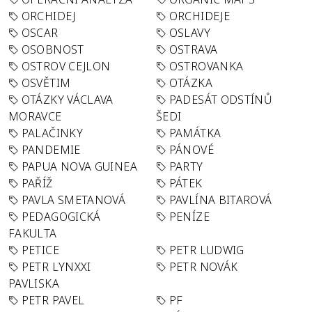
ORCHIDEJ
ORCHIDEJE
OSCAR
OSLAVY
OSOBNOST
OSTRAVA
OSTROV CEJLON
OSTROVANKA
OSVĚTIM
OTÁZKA
OTÁZKY VÁCLAVA
PADESÁT ODSTÍNŮ
MORAVCE
ŠEDI
PALAČINKY
PAMÁTKA
PANDEMIE
PÁNOVÉ
PAPUA NOVA GUINEA
PARTY
PAŘÍŽ
PÁTEK
PAVLA SMETANOVÁ
PAVLÍNA BITAROVÁ
PEDAGOGICKÁ
PENÍZE
FAKULTA
PETICE
PETR LUDWIG
PETR LYNXXI
PETR NOVÁK
PAVLISKA
PETR PAVEL
PF