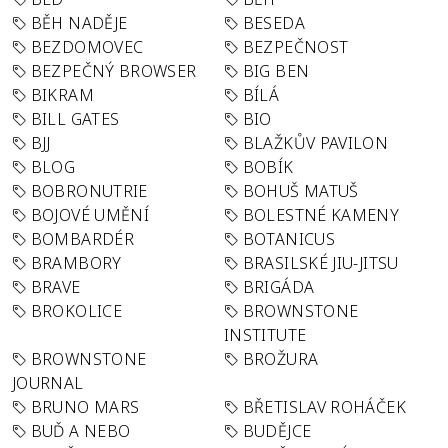
BĚH NADĚJE
BESEDA
BEZDOMOVEC
BEZPEČNOST
BEZPEČNÝ BROWSER
BIG BEN
BIKRAM
BÍLÁ
BILL GATES
BIO
BJJ
BLAŽKŮV PAVILON
BLOG
BOBÍK
BOBRONUTRIE
BOHUŠ MATUŠ
BOJOVÉ UMĚNÍ
BOLESTNÉ KAMENY
BOMBARDÉR
BOTANICUS
BRAMBORY
BRASILSKÉ JIU-JITSU
BRAVE
BRIGÁDA
BROKOLICE
BROWNSTONE
INSTITUTE
BROWNSTONE
BROŽURA
JOURNAL
BRUNO MARS
BŘETISLAV ROHÁČEK
BUĎ A NEBO
BUDĚJCE