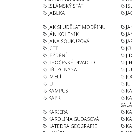
ISLÁMSKÝ STÁT
IS
JABLKA
JA
JAK SI UDĚLAT MODŘINU
JA
JÁN KOLENÍK
JA
JANA SOUKUPOVÁ
JA
JCTT
JC
JEŽDĚNÍ
JI
JIHOČESKÉ DIVADLO
JI
JIŘÍ ZONYGA
JI
JMELÍ
JO
JU
JU
KAMPUS
KA
KAPR
K
SAL
KARIÉRA
KA
KAROLÍNA GUDASOVÁ
KA
KATEDRA GEOGRAFIE
KA