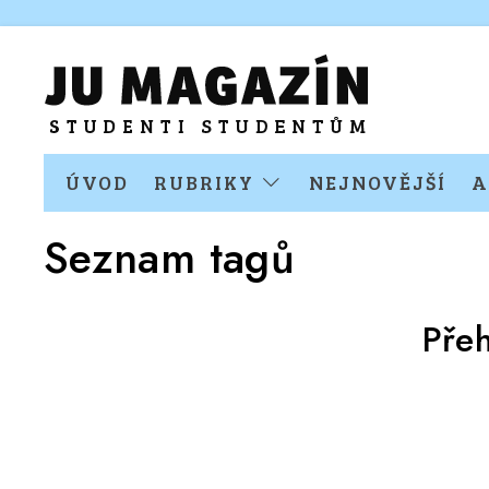
ÚVOD
RUBRIKY
NEJNOVĚJŠÍ
A
Seznam tagů
Pře