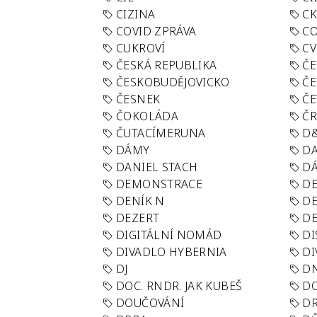
CIZINA
CK
COVID ZPRÁVA
CO
CUKROVÍ
CV
ČESKÁ REPUBLIKA
ČE
ČESKOBUDĚJOVICKO
ČE
ČESNEK
ČE
ČOKOLÁDA
Č
ČUTACÍMERUNA
D
DÁMY
D
DANIEL STACH
D
DEMONSTRACE
DE
DENÍK N
DE
DEZERT
D
DIGITÁLNÍ NOMÁD
DI
DIVADLO HYBERNIA
DI
DJ
D
DOC. RNDR. JAK KUBEŠ
D
DOUČOVÁNÍ
D