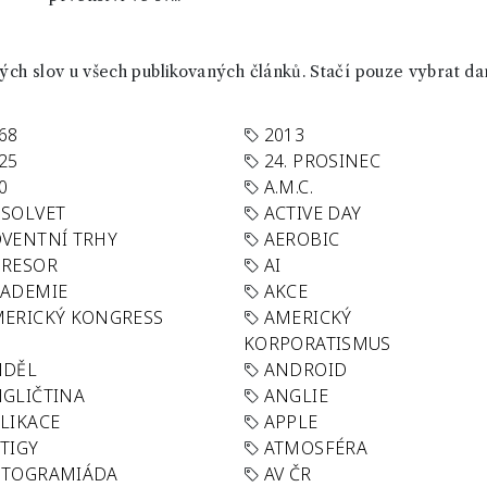
ch slov u všech publikovaných článků. Stačí pouze vybrat da
68
2013
25
24. PROSINEC
0
A.M.C.
SOLVET
ACTIVE DAY
VENTNÍ TRHY
AEROBIC
GRESOR
AI
KADEMIE
AKCE
ERICKÝ KONGRESS
AMERICKÝ
KORPORATISMUS
NDĚL
ANDROID
GLIČTINA
ANGLIE
LIKACE
APPLE
TIGY
ATMOSFÉRA
UTOGRAMIÁDA
AV ČR