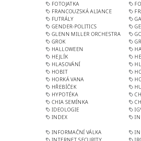
FOTOJATKA
F
FRANCOUZSKÁ ALIANCE
FR
FUTRÁLY
G
GENDER-POLITICS
G
GLENN MILLER ORCHESTRA
GO
GROK
GR
HALLOWEEN
HA
HEJLÍK
HE
HLASOVÁNÍ
H
HOBIT
H
HORKÁ VANA
H
HŘEBÍČEK
H
HYPOTÉKA
CH
CHIA SEMÍNKA
CH
IDEOLOGIE
IG
INDEX
I
INFORMAČNÍ VÁLKA
IN
INTERNET SECURITY
IR