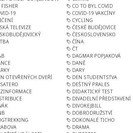
 FISHER
CO TO BYL COVID
VID-19
COVID-19 VAKCÍNY
IČENÍ
CYCLING
SKÁ TELEVIZE
ČESKÉ BUDĚJOVICE
SKOBUDĚJOVICKÝ
ČESKOSLOVENSKO
TBA
ČÍNA
R
ČT
&B
DAGMAR POPJAKOVÁ
ANCE
DANĚ
ÁRKY
DARY
N OTEVŘENÝCH DVEŘÍ
DEN STUDENTSTVA
SATERO
DEŠTNÝ PRALES
EZINFORMACE
DIDAKTICKÝ TEST
STRIBUCE
DIVADELNÍ PŘEDSTAVENÍ
VÁK
DIVOKEJBILL
NB
DOBRODRUŽSTVÍ
OGTREKKING
DOKONALÉ TICHO
RABOVA
DRAMA