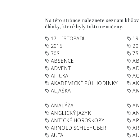
Na této stránce naleznete seznam klíčový
články, které byly takto označeny.
17. LISTOPADU
19
2015
20
70S
75
ABSENCE
AB
ADVENT
AD
AFRIKA
A
AKADEMICKÉ PŮLHODINKY
A
ALJAŠKA
AM
ANALÝZA
A
ANGLICKÝ JAZYK
AN
ANTICKÉ HOROSKOPY
AP
ARNOLD SCHLEHUBER
AR
AUTA
A