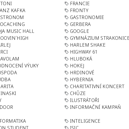
OTONI
FRANCIE
ANZ KAFKA
FRONTY
ASTRONOM
GASTRONOMIE
EOCACHING
GERBERA
JA MUSIC HALL
GOOGLE
OOVIN´HIGH
GYMNÁZIUM STRAKONIC
RLEJ
HARLEM SHAKE
RCI
HIGHWAY 61
LAVOLAM
HLUBOKÁ
ODNOCENÍ VÝUKY
HOKEJ
OSPODA
HRDINOVÉ
UDBA
HYBERNIA
ARITA
CHARITATIVNÍ KONCERT
INASKI
CHŮZE
Y
ILUSTRÁTOŘI
NDOOR
INFORMAČNÍ KAMPAŇ
FORMATIKA
INTELIGENCE
ON STUDENT
ISIC