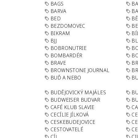
BAGS
BA
BARVA
BA
BED
B
BEZDOMOVEC
B
BIKRAM
BÍ
BJJ
BL
BOBRONUTRIE
B
BOMBARDÉR
BO
BRAVE
BR
BROWNSTONE JOURNAL
B
BUĎ A NEBO
BU
BUDĚJOVICKÝ MAJÁLES
B
BUDWEISER BUDVAR
BU
CAFÉ KLUB SLAVIE
C
CECÍLIE JÍLKOVÁ
CE
CESKEBUDEJOVICE
CE
CESTOVATELÉ
CE
CÍL
CI