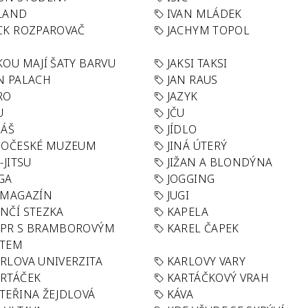
LAND
IVAN MLÁDEK
CK ROZPAROVAČ
JACHYM TOPOL
KOU MAJÍ ŠATY BARVU
JAKSI TAKSI
N PALACH
JAN RAUS
RO
JAZYK
U
JČU
DÁŠ
JÍDLO
HOČESKÉ MUZEUM
JINÁ ÚTERÝ
U-JITSU
JIŽAN A BLONDÝNA
GA
JOGGING
 MAGAZÍN
JUGI
NČÍ STEZKA
KAPELA
APR S BRAMBOROVÝM
KAREL ČAPEK
ÁTEM
RLOVA UNIVERZITA
KARLOVY VARY
RTÁČEK
KARTÁČKOVÝ VRAH
TEŘINA ŽEJDLOVÁ
KÁVA