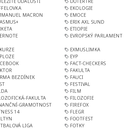
LEŽITÉ UDÁLOSTI
DUTERTRE
FFELOVKA
EKOLOGIE
MMANUEL MACRON
EMOCE
RASMUS+
ERIK AXL SUND
IKETA
ETIOPIE
VERNOTE
EVROPSKÝ PARLAMENT
KURZE
EXMUSLIMKA
PLOZE
EYP
ACEBOOK
FACT-CHECKERS
AKTOR
FAKULTA
RMA BEZDÍNEK
FAUCI
ST
FESTIVAL
LDA
FILM
LOZOFICKÁ-FAKULTA
FILOZOFIE
INANČNÍ-GRAMOTNOST
FIREFOX
TNESS 14
FLEGR
OLTYN
FOOTFEST
TBALOVÁ LIGA
FOTKY