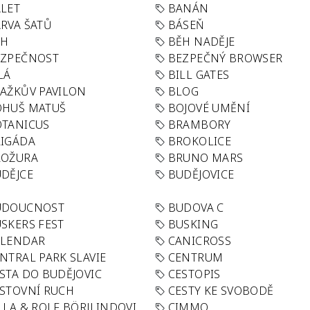
LET
BANÁN
RVA ŠATŮ
BÁSEŇ
ĚH
BĚH NADĚJE
EZPEČNOST
BEZPEČNÝ BROWSER
LÁ
BILL GATES
AŽKŮV PAVILON
BLOG
OHUŠ MATUŠ
BOJOVÉ UMĚNÍ
TANICUS
BRAMBORY
IGÁDA
BROKOLICE
ROŽURA
BRUNO MARS
DĚJCE
BUDĚJOVICE
UDOUCNOST
BUDOVA C
SKERS FEST
BUSKING
ALENDAR
CANICROSS
NTRAL PARK SLAVIE
CENTRUM
STA DO BUDĚJOVIC
CESTOPIS
STOVNÍ RUCH
CESTY KE SVOBODĚ
LLA & ROLF BÖRJLINDOVI
CIMMO