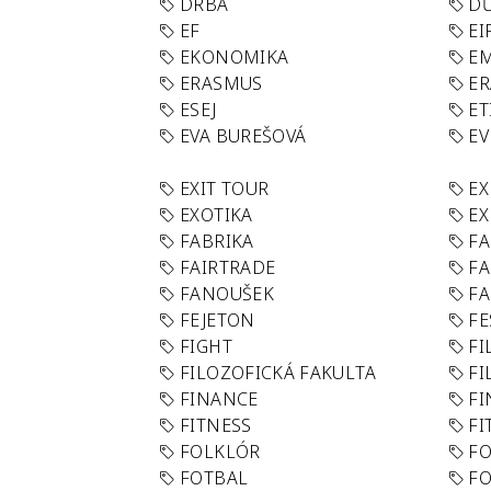
DRBA
DŮ
EF
EI
EKONOMIKA
E
ERASMUS
E
ESEJ
ET
EVA BUREŠOVÁ
E
EXIT TOUR
EX
EXOTIKA
EX
FABRIKA
F
FAIRTRADE
F
FANOUŠEK
FA
FEJETON
FE
FIGHT
FI
FILOZOFICKÁ FAKULTA
FI
FINANCE
F
FITNESS
FI
FOLKLÓR
F
FOTBAL
FO