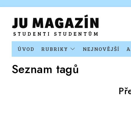
ÚVOD
RUBRIKY
NEJNOVĚJŠÍ
A
Seznam tagů
Př