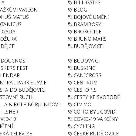
LÁ
BILL GATES
AŽKŮV PAVILON
BLOG
OHUŠ MATUŠ
BOJOVÉ UMĚNÍ
TANICUS
BRAMBORY
IGÁDA
BROKOLICE
ROŽURA
BRUNO MARS
DĚJCE
BUDĚJOVICE
UDOUCNOST
BUDOVA C
SKERS FEST
BUSKING
ALENDAR
CANICROSS
NTRAL PARK SLAVIE
CENTRUM
STA DO BUDĚJOVIC
CESTOPIS
STOVNÍ RUCH
CESTY KE SVOBODĚ
LLA & ROLF BÖRJLINDOVI
CIMMO
 FISHER
CO TO BYL COVID
VID-19
COVID-19 VAKCÍNY
IČENÍ
CYCLING
SKÁ TELEVIZE
ČESKÉ BUDĚJOVICE