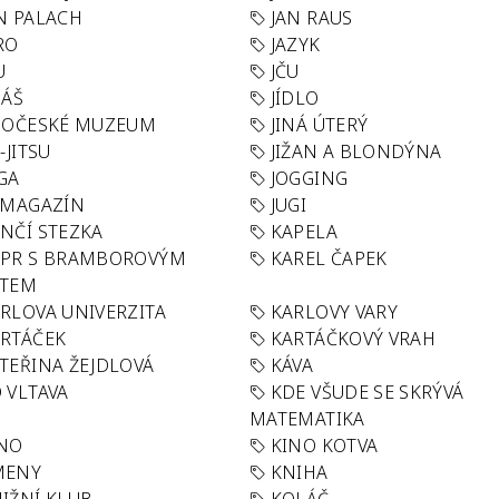
N PALACH
JAN RAUS
RO
JAZYK
U
JČU
DÁŠ
JÍDLO
HOČESKÉ MUZEUM
JINÁ ÚTERÝ
U-JITSU
JIŽAN A BLONDÝNA
GA
JOGGING
 MAGAZÍN
JUGI
NČÍ STEZKA
KAPELA
APR S BRAMBOROVÝM
KAREL ČAPEK
ÁTEM
RLOVA UNIVERZITA
KARLOVY VARY
RTÁČEK
KARTÁČKOVÝ VRAH
TEŘINA ŽEJDLOVÁ
KÁVA
 VLTAVA
KDE VŠUDE SE SKRÝVÁ
MATEMATIKA
INO
KINO KOTVA
MENY
KNIHA