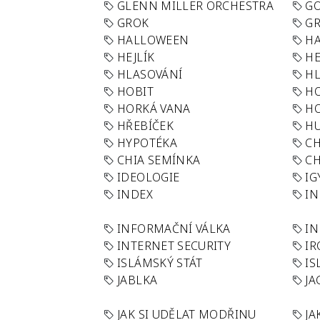
GLENN MILLER ORCHESTRA
GO
GROK
GR
HALLOWEEN
HA
HEJLÍK
HE
HLASOVÁNÍ
H
HOBIT
H
HORKÁ VANA
H
HŘEBÍČEK
H
HYPOTÉKA
CH
CHIA SEMÍNKA
CH
IDEOLOGIE
IG
INDEX
I
INFORMAČNÍ VÁLKA
IN
INTERNET SECURITY
IR
ISLÁMSKÝ STÁT
IS
JABLKA
JA
JAK SI UDĚLAT MODŘINU
JA