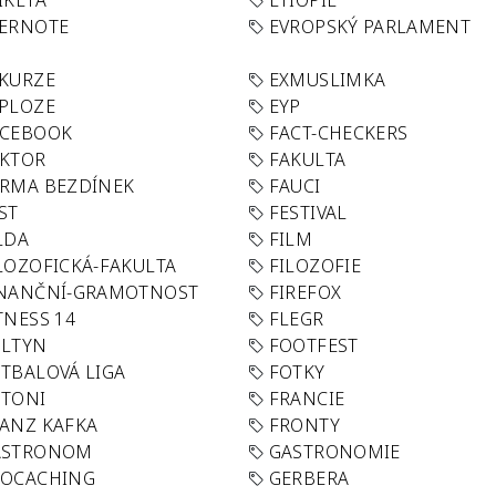
IKETA
ETIOPIE
VERNOTE
EVROPSKÝ PARLAMENT
KURZE
EXMUSLIMKA
PLOZE
EYP
ACEBOOK
FACT-CHECKERS
AKTOR
FAKULTA
RMA BEZDÍNEK
FAUCI
ST
FESTIVAL
LDA
FILM
LOZOFICKÁ-FAKULTA
FILOZOFIE
INANČNÍ-GRAMOTNOST
FIREFOX
TNESS 14
FLEGR
OLTYN
FOOTFEST
TBALOVÁ LIGA
FOTKY
OTONI
FRANCIE
ANZ KAFKA
FRONTY
ASTRONOM
GASTRONOMIE
EOCACHING
GERBERA