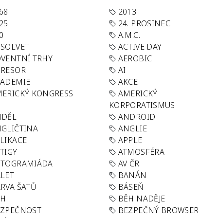
68
2013
25
24. PROSINEC
0
A.M.C.
SOLVET
ACTIVE DAY
VENTNÍ TRHY
AEROBIC
GRESOR
AI
KADEMIE
AKCE
ERICKÝ KONGRESS
AMERICKÝ
KORPORATISMUS
NDĚL
ANDROID
GLIČTINA
ANGLIE
LIKACE
APPLE
TIGY
ATMOSFÉRA
UTOGRAMIÁDA
AV ČR
LET
BANÁN
RVA ŠATŮ
BÁSEŇ
ĚH
BĚH NADĚJE
EZPEČNOST
BEZPEČNÝ BROWSER