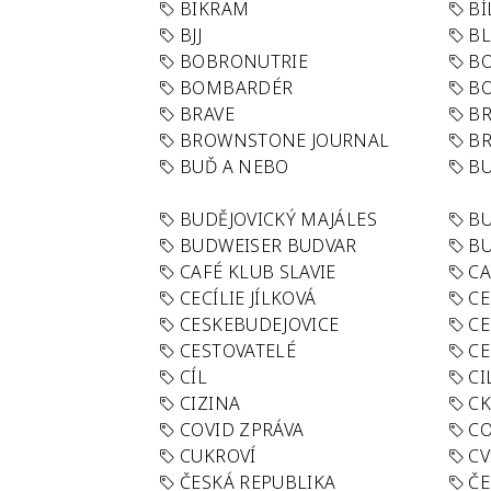
BIKRAM
BÍ
BJJ
BL
BOBRONUTRIE
B
BOMBARDÉR
BO
BRAVE
BR
BROWNSTONE JOURNAL
B
BUĎ A NEBO
BU
BUDĚJOVICKÝ MAJÁLES
B
BUDWEISER BUDVAR
BU
CAFÉ KLUB SLAVIE
C
CECÍLIE JÍLKOVÁ
CE
CESKEBUDEJOVICE
CE
CESTOVATELÉ
CE
CÍL
CI
CIZINA
CK
COVID ZPRÁVA
CO
CUKROVÍ
CV
ČESKÁ REPUBLIKA
ČE