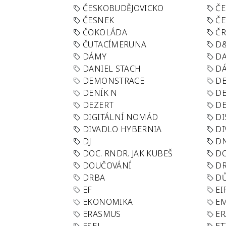
ČESKOBUDĚJOVICKO
ČE
ČESNEK
ČE
ČOKOLÁDA
Č
ČUTACÍMERUNA
D
DÁMY
D
DANIEL STACH
D
DEMONSTRACE
DE
DENÍK N
DE
DEZERT
D
DIGITÁLNÍ NOMÁD
DI
DIVADLO HYBERNIA
DI
DJ
D
DOC. RNDR. JAK KUBEŠ
D
DOUČOVÁNÍ
D
DRBA
DŮ
EF
EI
EKONOMIKA
E
ERASMUS
E