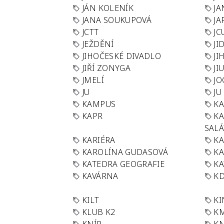
JÁN KOLENÍK
JA
JANA SOUKUPOVÁ
JA
JCTT
JC
JEŽDĚNÍ
JI
JIHOČESKÉ DIVADLO
JI
JIŘÍ ZONYGA
JI
JMELÍ
JO
JU
JU
KAMPUS
KA
KAPR
K
SAL
KARIÉRA
KA
KAROLÍNA GUDASOVÁ
KA
KATEDRA GEOGRAFIE
KA
KAVÁRNA
KD
KILT
K
KLUB K2
K