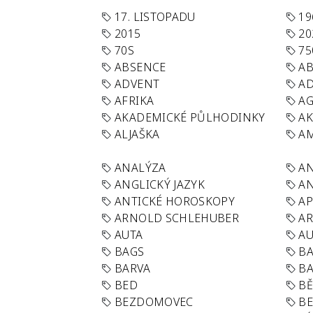
17. LISTOPADU
19
2015
20
70S
75
ABSENCE
AB
ADVENT
AD
AFRIKA
A
AKADEMICKÉ PŮLHODINKY
A
ALJAŠKA
AM
ANALÝZA
A
ANGLICKÝ JAZYK
AN
ANTICKÉ HOROSKOPY
AP
ARNOLD SCHLEHUBER
AR
AUTA
A
BAGS
BA
BARVA
BA
BED
B
BEZDOMOVEC
B