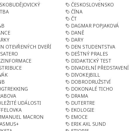
SKOBUDĚJOVICKÝ
ČESKOSLOVENSKO
TBA
ČÍNA
R
ČT
&B
DAGMAR POPJAKOVÁ
ANCE
DANĚ
ÁRKY
DARY
N OTEVŘENÝCH DVEŘÍ
DEN STUDENTSTVA
SATERO
DEŠTNÝ PRALES
EZINFORMACE
DIDAKTICKÝ TEST
STRIBUCE
DIVADELNÍ PŘEDSTAVENÍ
VÁK
DIVOKEJBILL
NB
DOBRODRUŽSTVÍ
OGTREKKING
DOKONALÉ TICHO
RABOVA
DRAMA
LEŽITÉ UDÁLOSTI
DUTERTRE
FFELOVKA
EKOLOGIE
MMANUEL MACRON
EMOCE
RASMUS+
ERIK AXL SUND