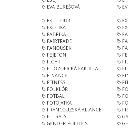
ESEJ
ET
EVA BUREŠOVÁ
E
EXIT TOUR
EX
EXOTIKA
EX
FABRIKA
F
FAIRTRADE
F
FANOUŠEK
FA
FEJETON
FE
FIGHT
FI
FILOZOFICKÁ FAKULTA
FI
FINANCE
F
FITNESS
FI
FOLKLÓR
F
FOTBAL
FO
FOTOJATKA
F
FRANCOUZSKÁ ALIANCE
FR
FUTRÁLY
G
GENDER-POLITICS
G