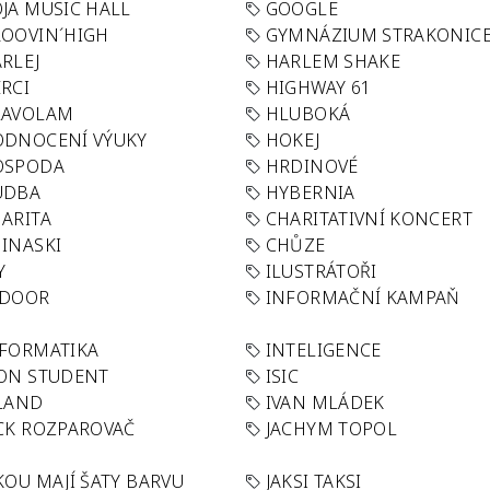
JA MUSIC HALL
GOOGLE
OOVIN´HIGH
GYMNÁZIUM STRAKONIC
RLEJ
HARLEM SHAKE
RCI
HIGHWAY 61
LAVOLAM
HLUBOKÁ
ODNOCENÍ VÝUKY
HOKEJ
OSPODA
HRDINOVÉ
UDBA
HYBERNIA
ARITA
CHARITATIVNÍ KONCERT
INASKI
CHŮZE
Y
ILUSTRÁTOŘI
NDOOR
INFORMAČNÍ KAMPAŇ
FORMATIKA
INTELIGENCE
ON STUDENT
ISIC
LAND
IVAN MLÁDEK
CK ROZPAROVAČ
JACHYM TOPOL
KOU MAJÍ ŠATY BARVU
JAKSI TAKSI