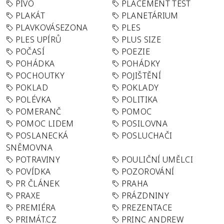
PIVO
PLACEMENT TEST
PLAKÁT
PLANETÁRIUM
PLAVKOVÁSEZONA
PLES
PLES UPÍRŮ
PLUS SIZE
POČASÍ
POEZIE
POHÁDKA
POHÁDKY
POCHOUTKY
POJIŠTĚNÍ
POKLAD
POKLADY
POLÉVKA
POLITIKA
POMERANČ
POMOC
POMOC LIDEM
POSILOVNA
POSLANECKÁ
POSLUCHAČI
SNĚMOVNA
POTRAVINY
POULIČNÍ UMĚLCI
POVÍDKA
POZOROVÁNÍ
PR ČLÁNEK
PRAHA
PRAXE
PRÁZDNINY
PREMIÉRA
PREZENTACE
PRIMÁT.CZ
PRINC ANDREW