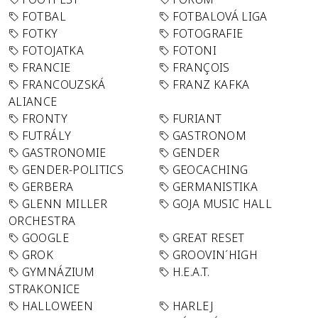
FOTBAL
FOTBALOVÁ LIGA
FOTKY
FOTOGRAFIE
FOTOJATKA
FOTONI
FRANCIE
FRANÇOIS
FRANCOUZSKÁ
FRANZ KAFKA
ALIANCE
FRONTY
FURIANT
FUTRÁLY
GASTRONOM
GASTRONOMIE
GENDER
GENDER-POLITICS
GEOCACHING
GERBERA
GERMANISTIKA
GLENN MILLER
GOJA MUSIC HALL
ORCHESTRA
GOOGLE
GREAT RESET
GROK
GROOVIN´HIGH
GYMNÁZIUM
H.E.A.T.
STRAKONICE
HALLOWEEN
HARLEJ