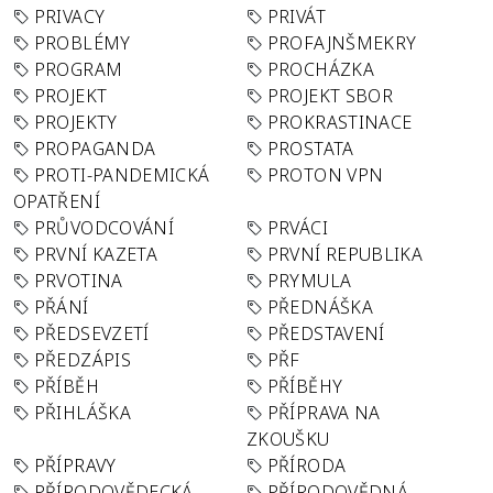
PRIVACY
PRIVÁT
PROBLÉMY
PROFAJNŠMEKRY
PROGRAM
PROCHÁZKA
PROJEKT
PROJEKT SBOR
PROJEKTY
PROKRASTINACE
PROPAGANDA
PROSTATA
PROTI-PANDEMICKÁ
PROTON VPN
OPATŘENÍ
PRŮVODCOVÁNÍ
PRVÁCI
PRVNÍ KAZETA
PRVNÍ REPUBLIKA
PRVOTINA
PRYMULA
PŘÁNÍ
PŘEDNÁŠKA
PŘEDSEVZETÍ
PŘEDSTAVENÍ
PŘEDZÁPIS
PŘF
PŘÍBĚH
PŘÍBĚHY
PŘIHLÁŠKA
PŘÍPRAVA NA
ZKOUŠKU
PŘÍPRAVY
PŘÍRODA
PŘÍRODOVĚDECKÁ
PŘÍRODOVĚDNÁ