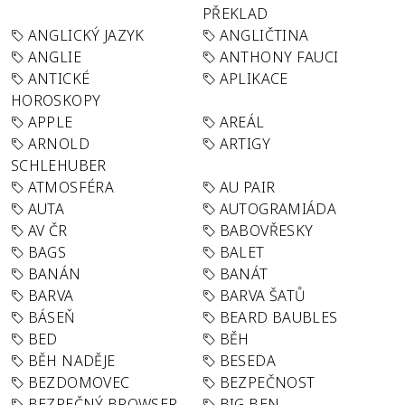
PŘEKLAD
ANGLICKÝ JAZYK
ANGLIČTINA
ANGLIE
ANTHONY FAUCI
ANTICKÉ
APLIKACE
HOROSKOPY
APPLE
AREÁL
ARNOLD
ARTIGY
SCHLEHUBER
ATMOSFÉRA
AU PAIR
AUTA
AUTOGRAMIÁDA
AV ČR
BABOVŘESKY
BAGS
BALET
BANÁN
BANÁT
BARVA
BARVA ŠATŮ
BÁSEŇ
BEARD BAUBLES
BED
BĚH
BĚH NADĚJE
BESEDA
BEZDOMOVEC
BEZPEČNOST
BEZPEČNÝ BROWSER
BIG BEN