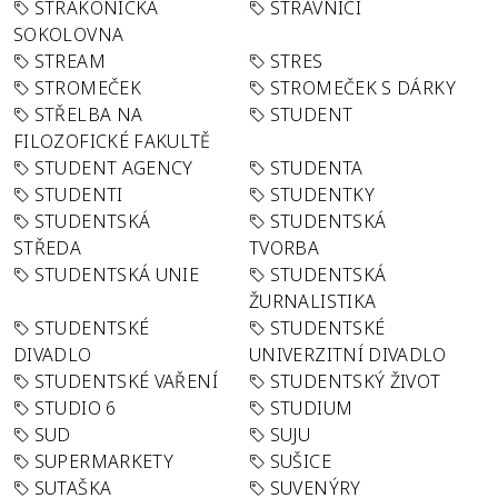
STRAKONICKÁ
STRÁVNÍCI
SOKOLOVNA
STREAM
STRES
STROMEČEK
STROMEČEK S DÁRKY
STŘELBA NA
STUDENT
FILOZOFICKÉ FAKULTĚ
STUDENT AGENCY
STUDENTA
STUDENTI
STUDENTKY
STUDENTSKÁ
STUDENTSKÁ
STŘEDA
TVORBA
STUDENTSKÁ UNIE
STUDENTSKÁ
ŽURNALISTIKA
STUDENTSKÉ
STUDENTSKÉ
DIVADLO
UNIVERZITNÍ DIVADLO
STUDENTSKÉ VAŘENÍ
STUDENTSKÝ ŽIVOT
STUDIO 6
STUDIUM
SUD
SUJU
SUPERMARKETY
SUŠICE
SUTAŠKA
SUVENÝRY