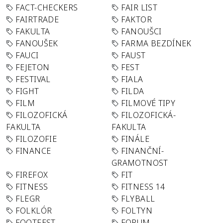
FACT-CHECKERS
FAIR LIST
FAIRTRADE
FAKTOR
FAKULTA
FANOUŠCI
FANOUŠEK
FARMA BEZDÍNEK
FAUCI
FAUST
FEJETON
FEST
FESTIVAL
FIALA
FIGHT
FILDA
FILM
FILMOVÉ TIPY
FILOZOFICKÁ
FILOZOFICKÁ-
FAKULTA
FAKULTA
FILOZOFIE
FINÁLE
FINANCE
FINANČNÍ-
GRAMOTNOST
FIREFOX
FIT
FITNESS
FITNESS 14
FLEGR
FLYBALL
FOLKLÓR
FOLTYN
FOOTFEST
FORUM