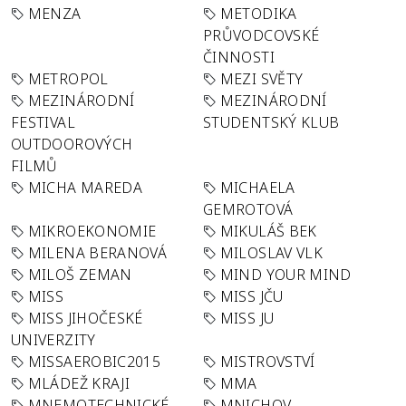
MENZA
METODIKA
PRŮVODCOVSKÉ
ČINNOSTI
METROPOL
MEZI SVĚTY
MEZINÁRODNÍ
MEZINÁRODNÍ
FESTIVAL
STUDENTSKÝ KLUB
OUTDOOROVÝCH
FILMŮ
MICHA MAREDA
MICHAELA
GEMROTOVÁ
MIKROEKONOMIE
MIKULÁŠ BEK
MILENA BERANOVÁ
MILOSLAV VLK
MILOŠ ZEMAN
MIND YOUR MIND
MISS
MISS JČU
MISS JIHOČESKÉ
MISS JU
UNIVERZITY
MISSAEROBIC2015
MISTROVSTVÍ
MLÁDEŽ KRAJI
MMA
MNEMOTECHNICKÉ
MNICHOV