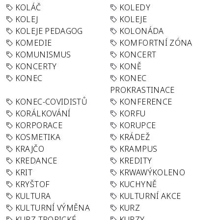
KOLÁČ
KOLEDY
KOLEJ
KOLEJE
KOLEJE PEDAGOG
KOLONÁDA
KOMEDIE
KOMFORTNÍ ZÓNA
KOMUNISMUS
KONCERT
KONCERTY
KONĚ
KONEC
KONEC
PROKRASTINACE
KONEC-COVIDISTŮ
KONFERENCE
KORÁLKOVÁNÍ
KORFU
KORPORACE
KORUPCE
KOSMETIKA
KRÁDEŽ
KRAJČO
KRAMPUS
KREDANCE
KREDITY
KRIT
KRWAWÝKOLENO
KRYŠTOF
KUCHYNĚ
KULTURA
KULTURNÍ AKCE
KULTURNÍ VÝMĚNA
KURZ
KURZ TROPICKÉ
KURZY