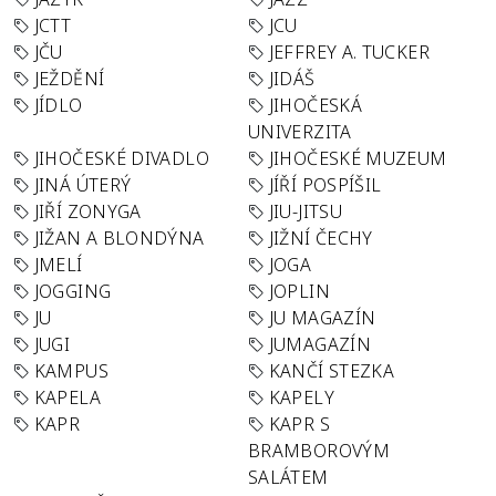
JCTT
JCU
JČU
JEFFREY A. TUCKER
JEŽDĚNÍ
JIDÁŠ
JÍDLO
JIHOČESKÁ
UNIVERZITA
JIHOČESKÉ DIVADLO
JIHOČESKÉ MUZEUM
JINÁ ÚTERÝ
JÍŘÍ POSPÍŠIL
JIŘÍ ZONYGA
JIU-JITSU
JIŽAN A BLONDÝNA
JIŽNÍ ČECHY
JMELÍ
JOGA
JOGGING
JOPLIN
JU
JU MAGAZÍN
JUGI
JUMAGAZÍN
KAMPUS
KANČÍ STEZKA
KAPELA
KAPELY
KAPR
KAPR S
BRAMBOROVÝM
SALÁTEM