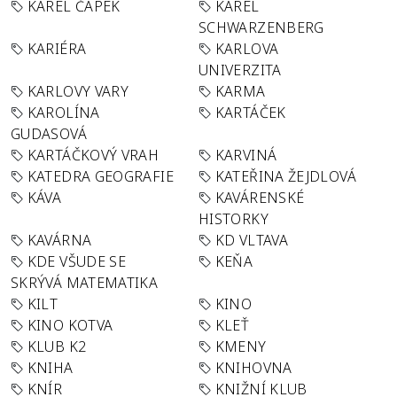
KAREL ČAPEK
KAREL
SCHWARZENBERG
KARIÉRA
KARLOVA
UNIVERZITA
KARLOVY VARY
KARMA
KAROLÍNA
KARTÁČEK
GUDASOVÁ
KARTÁČKOVÝ VRAH
KARVINÁ
KATEDRA GEOGRAFIE
KATEŘINA ŽEJDLOVÁ
KÁVA
KAVÁRENSKÉ
HISTORKY
KAVÁRNA
KD VLTAVA
KDE VŠUDE SE
KEŇA
SKRÝVÁ MATEMATIKA
KILT
KINO
KINO KOTVA
KLEŤ
KLUB K2
KMENY
KNIHA
KNIHOVNA
KNÍR
KNIŽNÍ KLUB