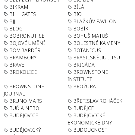
BIKRAM
BÍLÁ
BILL GATES
BIO
BJJ
BLAŽKŮV PAVILON
BLOG
BOBÍK
BOBRONUTRIE
BOHUŠ MATUŠ
BOJOVÉ UMĚNÍ
BOLESTNÉ KAMENY
BOMBARDÉR
BOTANICUS
BRAMBORY
BRASILSKÉ JIU-JITSU
BRAVE
BRIGÁDA
BROKOLICE
BROWNSTONE
INSTITUTE
BROWNSTONE
BROŽURA
JOURNAL
BRUNO MARS
BŘETISLAV ROHÁČEK
BUĎ A NEBO
BUDĚJCE
BUDĚJOVICE
BUDĚJOVICKÉ
EKONOMICKÉ DNY
BUDĚJOVICKÝ
BUDOUCNOST