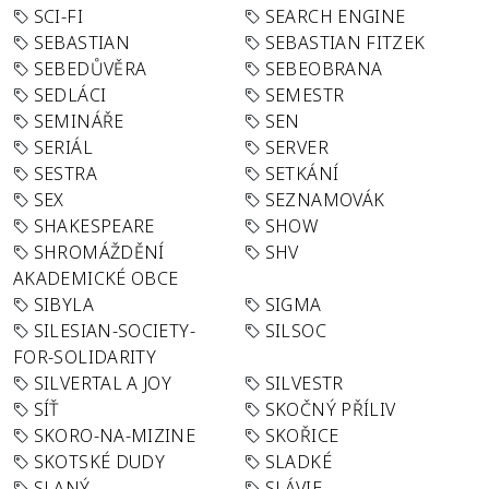
SCI-FI
SEARCH ENGINE
SEBASTIAN
SEBASTIAN FITZEK
SEBEDŮVĚRA
SEBEOBRANA
SEDLÁCI
SEMESTR
SEMINÁŘE
SEN
SERIÁL
SERVER
SESTRA
SETKÁNÍ
SEX
SEZNAMOVÁK
SHAKESPEARE
SHOW
SHROMÁŽDĚNÍ
SHV
AKADEMICKÉ OBCE
SIBYLA
SIGMA
SILESIAN-SOCIETY-
SILSOC
FOR-SOLIDARITY
SILVERTAL A JOY
SILVESTR
SÍŤ
SKOČNÝ PŘÍLIV
SKORO-NA-MIZINE
SKOŘICE
SKOTSKÉ DUDY
SLADKÉ
SLANÝ
SLÁVIE