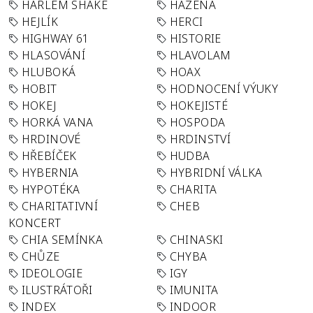
HARLEM SHAKE
HÁZENÁ
HEJLÍK
HERCI
HIGHWAY 61
HISTORIE
HLASOVÁNÍ
HLAVOLAM
HLUBOKÁ
HOAX
HOBIT
HODNOCENÍ VÝUKY
HOKEJ
HOKEJISTÉ
HORKÁ VANA
HOSPODA
HRDINOVÉ
HRDINSTVÍ
HŘEBÍČEK
HUDBA
HYBERNIA
HYBRIDNÍ VÁLKA
HYPOTÉKA
CHARITA
CHARITATIVNÍ
CHEB
KONCERT
CHIA SEMÍNKA
CHINASKI
CHŮZE
CHYBA
IDEOLOGIE
IGY
ILUSTRÁTOŘI
IMUNITA
INDEX
INDOOR