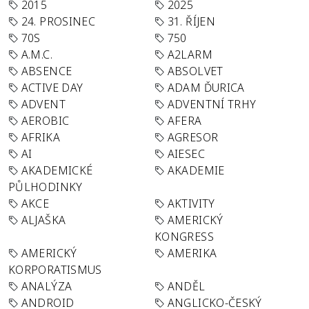
2015
2025
24. PROSINEC
31. ŘÍJEN
70S
750
A.M.C.
A2LARM
ABSENCE
ABSOLVET
ACTIVE DAY
ADAM ĎURICA
ADVENT
ADVENTNÍ TRHY
AEROBIC
AFERA
AFRIKA
AGRESOR
AI
AIESEC
AKADEMICKÉ
AKADEMIE
PŮLHODINKY
AKCE
AKTIVITY
ALJAŠKA
AMERICKÝ
KONGRESS
AMERICKÝ
AMERIKA
KORPORATISMUS
ANALÝZA
ANDĚL
ANDROID
ANGLICKO-ČESKÝ