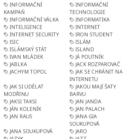
INFORMAČNÍ
INFORMAČNÍ
KAMPAŇ
TECHNOLOGIE
INFORMAČNÍ VÁLKA
INFORMATIKA
INTELIGENCE
INTERNET
INTERNET SECURITY
IRON STUDENT
ISIC
ISLÁM
ISLÁMSKÝ STÁT
ISLAND
IVAN MLÁDEK
JÁ POUTNÍK
JABLKA
JACK ROZPAROVAČ
JACHYM TOPOL
JAK SE CHRÁNIT NA
INTERNETU
JAK SI UDĚLAT
JAKOU MAJÍ ŠATY
MODŘINU
BARVU
JAKSI TAKSI
JAN JANDA
JÁN KOLENÍK
JAN PALACH
JAN RAUS
JANA GIA
SOUKUPOVÁ
JANA SOUKUPOVÁ
JARO
JAZYK
JAZZ