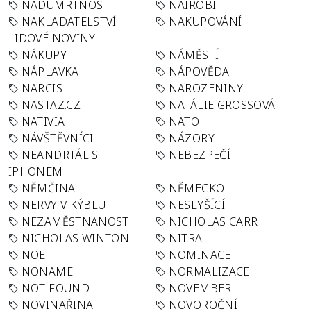
NADÚMRTNOST
NAIROBI
NAKLADATELSTVÍ
NAKUPOVÁNÍ
LIDOVÉ NOVINY
NÁKUPY
NÁMĚSTÍ
NÁPLAVKA
NÁPOVĚDA
NARCIS
NAROZENINY
NASTAZ.CZ
NATÁLIE GROSSOVÁ
NATIVIA
NATO
NÁVŠTĚVNÍCI
NÁZORY
NEANDRTÁL S
NEBEZPEČÍ
IPHONEM
NĚMČINA
NĚMECKO
NERVY V KÝBLU
NESLYŠÍCÍ
NEZAMĚSTNANOST
NICHOLAS CARR
NICHOLAS WINTON
NITRA
NOE
NOMINACE
NONAME
NORMALIZACE
NOT FOUND
NOVEMBER
NOVINAŘINA
NOVOROČNÍ