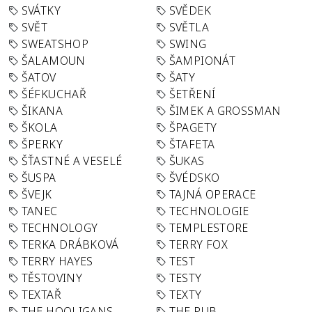
SVÁTKY
SVĚDEK
SVĚT
SVĚTLA
SWEATSHOP
SWING
ŠALAMOUN
ŠAMPIONÁT
ŠATOV
ŠATY
ŠÉFKUCHAŘ
ŠETŘENÍ
ŠIKANA
ŠIMEK A GROSSMAN
ŠKOLA
ŠPAGETY
ŠPERKY
ŠTAFETA
ŠŤASTNÉ A VESELÉ
ŠUKAS
ŠUSPA
ŠVÉDSKO
ŠVEJK
TAJNÁ OPERACE
TANEC
TECHNOLOGIE
TECHNOLOGY
TEMPLESTORE
TERKA DRÁBKOVÁ
TERRY FOX
TERRY HAYES
TEST
TĚSTOVINY
TESTY
TEXTAŘ
TEXTY
THE HOOLIGANS
THE PUB