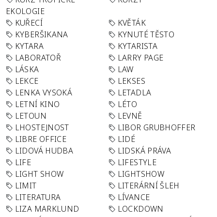
EKOLOGIE
KUŘECÍ
KVĚTÁK
KYBERŠIKANA
KYNUTÉ TĚSTO
KYTARA
KYTARISTA
LABORATOŘ
LARRY PAGE
LÁSKA
LAW
LEKCE
LEKSES
LENKA VYSOKÁ
LETADLA
LETNÍ KINO
LÉTO
LETOUN
LEVNĚ
LHOSTEJNOST
LIBOR GRUBHOFFER
LIBRE OFFICE
LIDÉ
LIDOVÁ HUDBA
LIDSKÁ PRÁVA
LIFE
LIFESTYLE
LIGHT SHOW
LIGHTSHOW
LIMIT
LITERÁRNÍ ŠLEH
LITERATURA
LÍVANCE
LIZA MARKLUND
LOCKDOWN