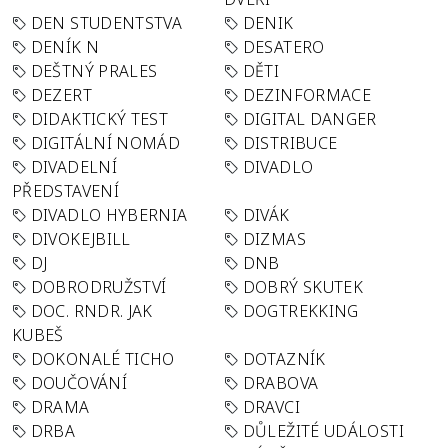
DEN STUDENTSTVA
DENIK
DENÍK N
DESATERO
DEŠTNÝ PRALES
DĚTI
DEZERT
DEZINFORMACE
DIDAKTICKÝ TEST
DIGITAL DANGER
DIGITÁLNÍ NOMÁD
DISTRIBUCE
DIVADELNÍ
DIVADLO
PŘEDSTAVENÍ
DIVADLO HYBERNIA
DIVÁK
DIVOKEJBILL
DIZMAS
DJ
DNB
DOBRODRUŽSTVÍ
DOBRÝ SKUTEK
DOC. RNDR. JAK
DOGTREKKING
KUBEŠ
DOKONALÉ TICHO
DOTAZNÍK
DOUČOVÁNÍ
DRABOVA
DRAMA
DRAVCI
DRBA
DŮLEŽITÉ UDÁLOSTI