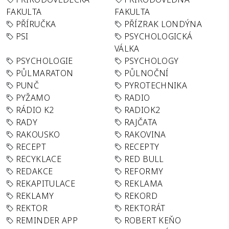
FAKULTA
FAKULTA
PŘÍRUČKA
PŘÍZRAK LONDÝNA
PSI
PSYCHOLOGICKÁ
VÁLKA
PSYCHOLOGIE
PSYCHOLOGY
PŮLMARATON
PŮLNOČNÍ
PUNČ
PYROTECHNIKA
PYŽAMO
RADIO
RÁDIO K2
RADIOK2
RADY
RAJČATA
RAKOUSKO
RAKOVINA
RECEPT
RECEPTY
RECYKLACE
RED BULL
REDAKCE
REFORMY
REKAPITULACE
REKLAMA
REKLAMY
REKORD
REKTOR
REKTORÁT
REMINDER APP
ROBERT KEŇO