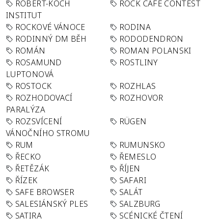
ROBERT-KOCH
ROCK CAFÉ CONTEST
INSTITUT
ROCKOVÉ VÁNOCE
RODINA
RODINNÝ DM BĚH
RODODENDRON
ROMÁN
ROMAN POLANSKI
ROSAMUND
ROSTLINY
LUPTONOVÁ
ROSTOCK
ROZHLAS
ROZHODOVACÍ
ROZHOVOR
PARALÝZA
ROZSVÍCENÍ
RÜGEN
VÁNOČNÍHO STROMU
RUM
RUMUNSKO
ŘECKO
ŘEMESLO
ŘETĚZÁK
ŘÍJEN
ŘÍZEK
SAFARI
SAFE BROWSER
SALÁT
SALESIÁNSKÝ PLES
SALZBURG
SATIRA
SCÉNICKÉ ČTENÍ