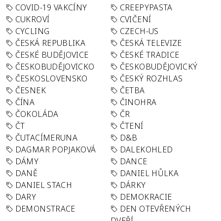
COVID-19 VAKCÍNY
CREEPYPASTA
CUKROVÍ
CVIČENÍ
CYCLING
CZECH-US
ČESKÁ REPUBLIKA
ČESKÁ TELEVIZE
ČESKÉ BUDĚJOVICE
ČESKÉ TRADICE
ČESKOBUDĚJOVICKO
ČESKOBUDĚJOVICKÝ
ČESKOSLOVENSKO
ČESKÝ ROZHLAS
ČESNEK
ČETBA
ČÍNA
ČINOHRA
ČOKOLÁDA
ČR
ČT
ČTENÍ
ČUTACÍMERUNA
D&B
DAGMAR POPJAKOVÁ
DALEKOHLED
DÁMY
DANCE
DANĚ
DANIEL HŮLKA
DANIEL STACH
DÁRKY
DARY
DEMOKRACIE
DEMONSTRACE
DEN OTEVŘENÝCH
DVEŘÍ