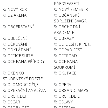
PŘEDSEVZETÍ
NOVÝ ROK
NOVÝ SEMESTR
O2 ARENA
OBČANSKÉ
SDRUŽENÍ ŠVAGR
OBČERSTVENÍ
OBCHODNÍ
AKADEMIE
OBLEČENÍ
OBRAZY
OČKOVÁNÍ
OD DESÍTI K PĚTI
ODKLÁDÁNÍ
ODPAD FEST
OFFICE SUITE
OFFROAD
OCHRANA PŘÍRODY
OCHRANA
SOUKROMÍ
OKÉNKO
OKUPACE
STUDENTSKÉ POEZIE
OLOMOUC OŽIJE
OPERA
OPERAČNÍ ANALÝZA
ORGANIC MAPS
ORCHIDEJ
ORCHIDEJE
OSCAR
OSLAVY
OSOBNOST
OSTRAVA