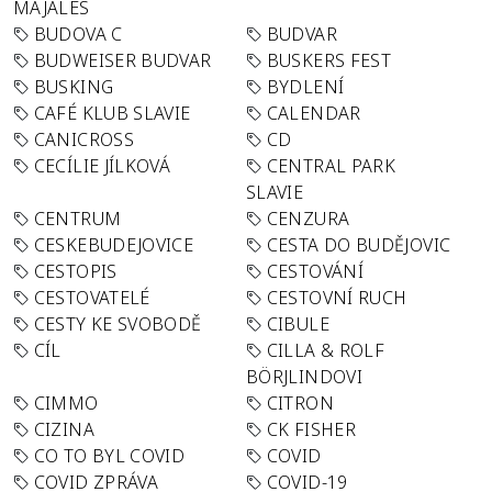
MAJÁLES
BUDOVA C
BUDVAR
BUDWEISER BUDVAR
BUSKERS FEST
BUSKING
BYDLENÍ
CAFÉ KLUB SLAVIE
CALENDAR
CANICROSS
CD
CECÍLIE JÍLKOVÁ
CENTRAL PARK
SLAVIE
CENTRUM
CENZURA
CESKEBUDEJOVICE
CESTA DO BUDĚJOVIC
CESTOPIS
CESTOVÁNÍ
CESTOVATELÉ
CESTOVNÍ RUCH
CESTY KE SVOBODĚ
CIBULE
CÍL
CILLA & ROLF
BÖRJLINDOVI
CIMMO
CITRON
CIZINA
CK FISHER
CO TO BYL COVID
COVID
COVID ZPRÁVA
COVID-19