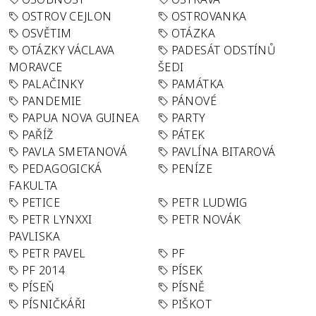
OSTROV CEJLON
OSTROVANKA
OSVĚTIM
OTÁZKA
OTÁZKY VÁCLAVA
PADESÁT ODSTÍNŮ
MORAVCE
ŠEDI
PALAČINKY
PAMÁTKA
PANDEMIE
PÁNOVÉ
PAPUA NOVA GUINEA
PARTY
PAŘÍŽ
PÁTEK
PAVLA SMETANOVÁ
PAVLÍNA BITAROVÁ
PEDAGOGICKÁ
PENÍZE
FAKULTA
PETICE
PETR LUDWIG
PETR LYNXXI
PETR NOVÁK
PAVLISKA
PETR PAVEL
PF
PF 2014
PÍSEK
PÍSEŇ
PÍSNĚ
PÍSNIČKÁŘI
PIŠKOT