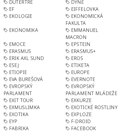
DUTERTRE
DÝNĚ
EF
EIFFELOVKA
EKOLOGIE
EKONOMICKÁ
FAKULTA
EKONOMIKA
EMMANUEL
MACRON
EMOCE
EPSTEIN
ERASMUS
ERASMUS+
ERIK AXL SUND
EROS
ESEJ
ETIKETA
ETIOPIE
EUROPE
EVA BUREŠOVÁ
EVERNOTE
EVROPSKÝ
EVROPSKÝ
PARLAMENT
PARLAMENT MLÁDEŽE
EXIT TOUR
EXKURZE
EXMUSLIMKA
EXOTICKÉ ROSTLINY
EXOTIKA
EXPLOZE
EYP
F-DROID
FABRIKA
FACEBOOK