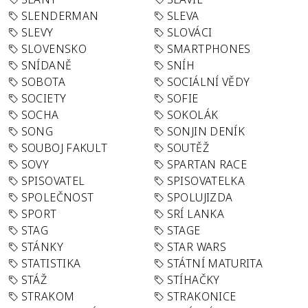
SLENDERMAN
SLEVA
SLEVY
SLOVÁCI
SLOVENSKO
SMARTPHONES
SNÍDANĚ
SNÍH
SOBOTA
SOCIÁLNÍ VĚDY
SOCIETY
SOFIE
SOCHA
SOKOLÁK
SONG
SONJIN DENÍK
SOUBOJ FAKULT
SOUTĚŽ
SOVY
SPARTAN RACE
SPISOVATEL
SPISOVATELKA
SPOLEČNOST
SPOLUJIZDA
SPORT
SRÍ LANKA
STAG
STAGE
STÁNKY
STAR WARS
STATISTIKA
STÁTNÍ MATURITA
STÁŽ
STÍHAČKY
STRAKOM
STRAKONICE