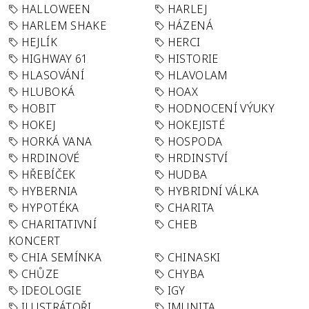
HALLOWEEN
HARLEJ
HARLEM SHAKE
HÁZENÁ
HEJLÍK
HERCI
HIGHWAY 61
HISTORIE
HLASOVÁNÍ
HLAVOLAM
HLUBOKÁ
HOAX
HOBIT
HODNOCENÍ VÝUKY
HOKEJ
HOKEJISTÉ
HORKÁ VANA
HOSPODA
HRDINOVÉ
HRDINSTVÍ
HŘEBÍČEK
HUDBA
HYBERNIA
HYBRIDNÍ VÁLKA
HYPOTÉKA
CHARITA
CHARITATIVNÍ
CHEB
KONCERT
CHIA SEMÍNKA
CHINASKI
CHŮZE
CHYBA
IDEOLOGIE
IGY
ILUSTRÁTOŘI
IMUNITA