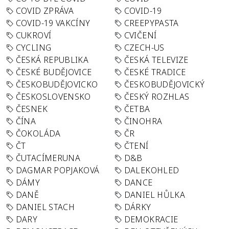
COVID ZPRÁVA
COVID-19
COVID-19 VAKCÍNY
CREEPYPASTA
CUKROVÍ
CVIČENÍ
CYCLING
CZECH-US
ČESKÁ REPUBLIKA
ČESKÁ TELEVIZE
ČESKÉ BUDĚJOVICE
ČESKÉ TRADICE
ČESKOBUDĚJOVICKO
ČESKOBUDĚJOVICKÝ
ČESKOSLOVENSKO
ČESKÝ ROZHLAS
ČESNEK
ČETBA
ČÍNA
ČINOHRA
ČOKOLÁDA
ČR
ČT
ČTENÍ
ČUTACÍMERUNA
D&B
DAGMAR POPJAKOVÁ
DALEKOHLED
DÁMY
DANCE
DANĚ
DANIEL HŮLKA
DANIEL STACH
DÁRKY
DARY
DEMOKRACIE