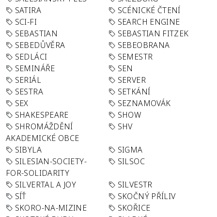
SATIRA
SCÉNICKÉ ČTENÍ
SCI-FI
SEARCH ENGINE
SEBASTIAN
SEBASTIAN FITZEK
SEBEDŮVĚRA
SEBEOBRANA
SEDLÁCI
SEMESTR
SEMINÁŘE
SEN
SERIÁL
SERVER
SESTRA
SETKÁNÍ
SEX
SEZNAMOVÁK
SHAKESPEARE
SHOW
SHROMÁŽDĚNÍ
SHV
AKADEMICKÉ OBCE
SIBYLA
SIGMA
SILESIAN-SOCIETY-
SILSOC
FOR-SOLIDARITY
SILVERTAL A JOY
SILVESTR
SÍŤ
SKOČNÝ PŘÍLIV
SKORO-NA-MIZINE
SKOŘICE