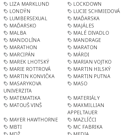
LIZA MARKLUND
LOCKDOWN
LONDÝN
LUCIE SCHMIEDOVÁ
LUMBERSEXUAL
MAĎARSKA
MAĎARSKO
MAJÁLES
MALBA
MALÉ DIVADLO
MANDOLÍNA
MANDRAGE
MARATHON
MARATON
MARCIPÁN
MÁRDI
MAREK LHOTSKÝ
MARIAN VOJTKO
MARIE ROTTROVÁ
MARTIN HILSKÝ
MARTIN KONVIČKA
MARTIN PUTNA
MASARYKOVA
MASO
UNIVERZITA
MATEMATIKA
MATERIÁLY
MATOUŠ VINŠ
MAXMILLIAN
APPELTAUER
MAYER HAWTHORNE
MAZLÍČCI
MBTI
MC FABRIKA
MDŽ
MEDIA