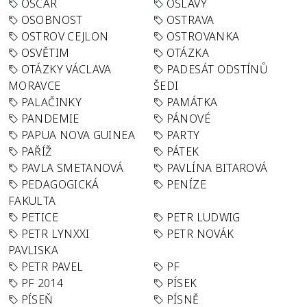
OSCAR
OSLAVY
OSOBNOST
OSTRAVA
OSTROV CEJLON
OSTROVANKA
OSVĚTIM
OTÁZKA
OTÁZKY VÁCLAVA
PADESÁT ODSTÍNŮ
MORAVCE
ŠEDI
PALAČINKY
PAMÁTKA
PANDEMIE
PÁNOVÉ
PAPUA NOVA GUINEA
PARTY
PAŘÍŽ
PÁTEK
PAVLA SMETANOVÁ
PAVLÍNA BITAROVÁ
PEDAGOGICKÁ
PENÍZE
FAKULTA
PETICE
PETR LUDWIG
PETR LYNXXI
PETR NOVÁK
PAVLISKA
PETR PAVEL
PF
PF 2014
PÍSEK
PÍSEŇ
PÍSNĚ