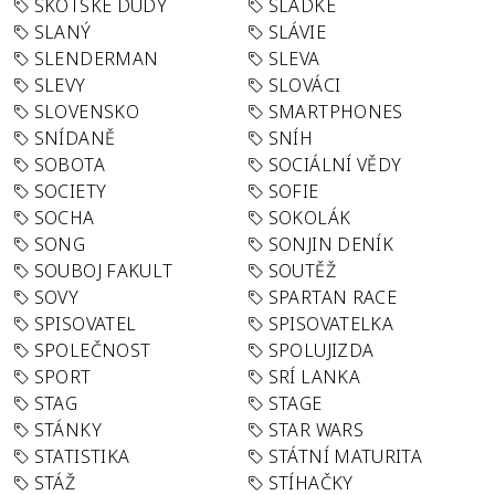
SKOTSKÉ DUDY
SLADKÉ
SLANÝ
SLÁVIE
SLENDERMAN
SLEVA
SLEVY
SLOVÁCI
SLOVENSKO
SMARTPHONES
SNÍDANĚ
SNÍH
SOBOTA
SOCIÁLNÍ VĚDY
SOCIETY
SOFIE
SOCHA
SOKOLÁK
SONG
SONJIN DENÍK
SOUBOJ FAKULT
SOUTĚŽ
SOVY
SPARTAN RACE
SPISOVATEL
SPISOVATELKA
SPOLEČNOST
SPOLUJIZDA
SPORT
SRÍ LANKA
STAG
STAGE
STÁNKY
STAR WARS
STATISTIKA
STÁTNÍ MATURITA
STÁŽ
STÍHAČKY