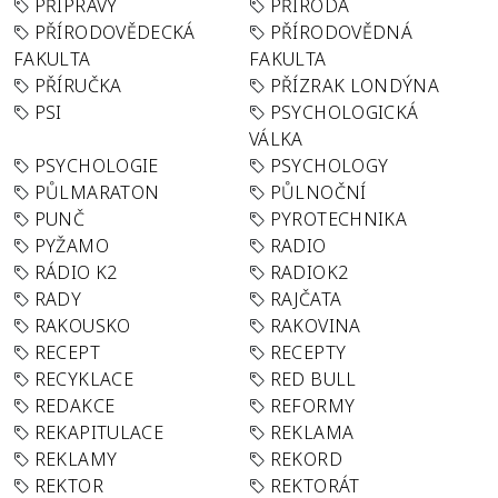
PŘÍPRAVY
PŘÍRODA
PŘÍRODOVĚDECKÁ
PŘÍRODOVĚDNÁ
FAKULTA
FAKULTA
PŘÍRUČKA
PŘÍZRAK LONDÝNA
PSI
PSYCHOLOGICKÁ
VÁLKA
PSYCHOLOGIE
PSYCHOLOGY
PŮLMARATON
PŮLNOČNÍ
PUNČ
PYROTECHNIKA
PYŽAMO
RADIO
RÁDIO K2
RADIOK2
RADY
RAJČATA
RAKOUSKO
RAKOVINA
RECEPT
RECEPTY
RECYKLACE
RED BULL
REDAKCE
REFORMY
REKAPITULACE
REKLAMA
REKLAMY
REKORD
REKTOR
REKTORÁT