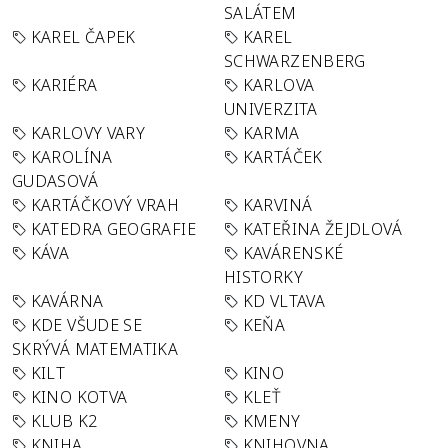
SALÁTEM
KAREL ČAPEK
KAREL
SCHWARZENBERG
KARIÉRA
KARLOVA
UNIVERZITA
KARLOVY VARY
KARMA
KAROLÍNA
KARTÁČEK
GUDASOVÁ
KARTÁČKOVÝ VRAH
KARVINÁ
KATEDRA GEOGRAFIE
KATEŘINA ŽEJDLOVÁ
KÁVA
KAVÁRENSKÉ
HISTORKY
KAVÁRNA
KD VLTAVA
KDE VŠUDE SE
KEŇA
SKRÝVÁ MATEMATIKA
KILT
KINO
KINO KOTVA
KLEŤ
KLUB K2
KMENY
KNIHA
KNIHOVNA