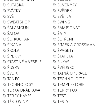
SUTAŠKA
SUVENÝRY
SVÁTKY
SVĚDEK
SVĚT
SVĚTLA
SWEATSHOP
SWING
ŠALAMOUN
ŠAMPIONÁT
ŠATOV
ŠATY
ŠÉFKUCHAŘ
ŠETŘENÍ
ŠIKANA
ŠIMEK A GROSSMAN
ŠKOLA
ŠPAGETY
ŠPERKY
ŠTAFETA
ŠŤASTNÉ A VESELÉ
ŠUKAS
ŠUSPA
ŠVÉDSKO
ŠVEJK
TAJNÁ OPERACE
TANEC
TECHNOLOGIE
TECHNOLOGY
TEMPLESTORE
TERKA DRÁBKOVÁ
TERRY FOX
TERRY HAYES
TEST
TĚSTOVINY
TESTY