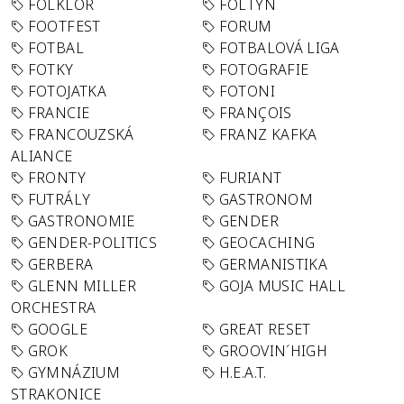
FOLKLÓR
FOLTYN
FOOTFEST
FORUM
FOTBAL
FOTBALOVÁ LIGA
FOTKY
FOTOGRAFIE
FOTOJATKA
FOTONI
FRANCIE
FRANÇOIS
FRANCOUZSKÁ
FRANZ KAFKA
ALIANCE
FRONTY
FURIANT
FUTRÁLY
GASTRONOM
GASTRONOMIE
GENDER
GENDER-POLITICS
GEOCACHING
GERBERA
GERMANISTIKA
GLENN MILLER
GOJA MUSIC HALL
ORCHESTRA
GOOGLE
GREAT RESET
GROK
GROOVIN´HIGH
GYMNÁZIUM
H.E.A.T.
STRAKONICE