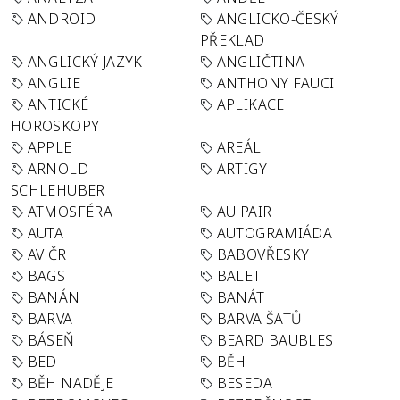
ANDROID
ANGLICKO-ČESKÝ
PŘEKLAD
ANGLICKÝ JAZYK
ANGLIČTINA
ANGLIE
ANTHONY FAUCI
ANTICKÉ
APLIKACE
HOROSKOPY
APPLE
AREÁL
ARNOLD
ARTIGY
SCHLEHUBER
ATMOSFÉRA
AU PAIR
AUTA
AUTOGRAMIÁDA
AV ČR
BABOVŘESKY
BAGS
BALET
BANÁN
BANÁT
BARVA
BARVA ŠATŮ
BÁSEŇ
BEARD BAUBLES
BED
BĚH
BĚH NADĚJE
BESEDA