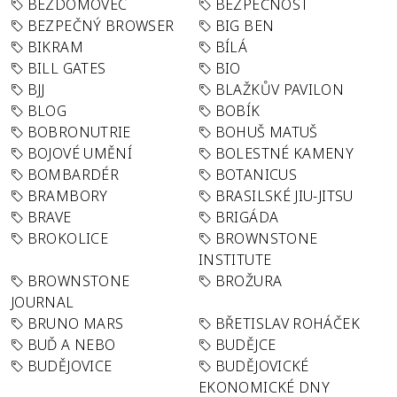
BEZDOMOVEC
BEZPEČNOST
BEZPEČNÝ BROWSER
BIG BEN
BIKRAM
BÍLÁ
BILL GATES
BIO
BJJ
BLAŽKŮV PAVILON
BLOG
BOBÍK
BOBRONUTRIE
BOHUŠ MATUŠ
BOJOVÉ UMĚNÍ
BOLESTNÉ KAMENY
BOMBARDÉR
BOTANICUS
BRAMBORY
BRASILSKÉ JIU-JITSU
BRAVE
BRIGÁDA
BROKOLICE
BROWNSTONE
INSTITUTE
BROWNSTONE
BROŽURA
JOURNAL
BRUNO MARS
BŘETISLAV ROHÁČEK
BUĎ A NEBO
BUDĚJCE
BUDĚJOVICE
BUDĚJOVICKÉ
EKONOMICKÉ DNY