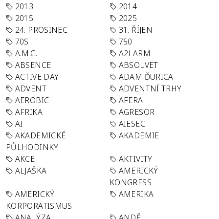
2013
2014
2015
2025
24. PROSINEC
31. ŘÍJEN
70S
750
A.M.C.
A2LARM
ABSENCE
ABSOLVET
ACTIVE DAY
ADAM ĎURICA
ADVENT
ADVENTNÍ TRHY
AEROBIC
AFERA
AFRIKA
AGRESOR
AI
AIESEC
AKADEMICKÉ
AKADEMIE
PŮLHODINKY
AKCE
AKTIVITY
ALJAŠKA
AMERICKÝ
KONGRESS
AMERICKÝ
AMERIKA
KORPORATISMUS
ANALÝZA
ANDĚL