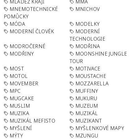
MLÁDEŽ KRAJI
MMA
MNEMOTECHNICKÉ
MNICHOV
POMŮCKY
MÓDA
MODELKY
MODERNÍ ČLOVĚK
MODERNÍ
TECHNOLOGIE
MODROČERNÉ
MODŘINA
MODŘINY
MOONSHINE JUNGLE
TOUR
MOST
MOTIVACE
MOTOL
MOUSTACHE
MOVEMBER
MOZZARELLA
MPC
MUFFINY
MUGCAKE
MUKURU
MUSLIM
MUZEUM
MUZIKA
MUZIKÁL
MUZIKÁL MEFISTO
MUZIKANT
MYŠLENÍ
MYŠLENKOVÉ MAPY
MÝTY
MZUNGU