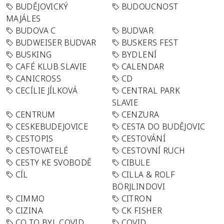
BUDĚJOVICKÝ
BUDOUCNOST
MAJÁLES
BUDOVA C
BUDVAR
BUDWEISER BUDVAR
BUSKERS FEST
BUSKING
BYDLENÍ
CAFÉ KLUB SLAVIE
CALENDAR
CANICROSS
CD
CECÍLIE JÍLKOVÁ
CENTRAL PARK
SLAVIE
CENTRUM
CENZURA
CESKEBUDEJOVICE
CESTA DO BUDĚJOVIC
CESTOPIS
CESTOVÁNÍ
CESTOVATELÉ
CESTOVNÍ RUCH
CESTY KE SVOBODĚ
CIBULE
CÍL
CILLA & ROLF
BÖRJLINDOVI
CIMMO
CITRON
CIZINA
CK FISHER
CO TO BYL COVID
COVID