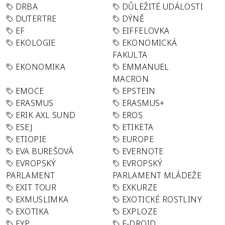
DRBA
DŮLEŽITÉ UDÁLOSTI
DUTERTRE
DÝNĚ
EF
EIFFELOVKA
EKOLOGIE
EKONOMICKÁ
FAKULTA
EKONOMIKA
EMMANUEL
MACRON
EMOCE
EPSTEIN
ERASMUS
ERASMUS+
ERIK AXL SUND
EROS
ESEJ
ETIKETA
ETIOPIE
EUROPE
EVA BUREŠOVÁ
EVERNOTE
EVROPSKÝ
EVROPSKÝ
PARLAMENT
PARLAMENT MLÁDEŽE
EXIT TOUR
EXKURZE
EXMUSLIMKA
EXOTICKÉ ROSTLINY
EXOTIKA
EXPLOZE
EYP
F-DROID