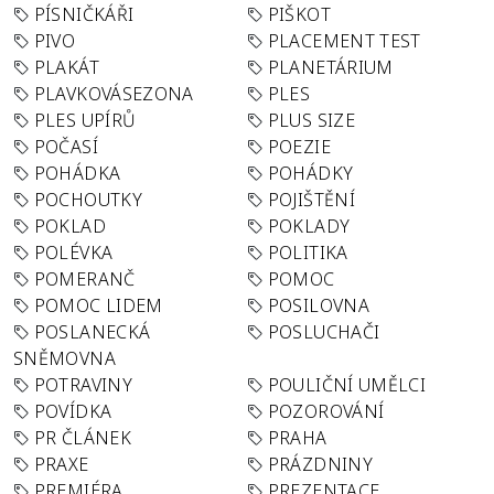
PÍSNIČKÁŘI
PIŠKOT
PIVO
PLACEMENT TEST
PLAKÁT
PLANETÁRIUM
PLAVKOVÁSEZONA
PLES
PLES UPÍRŮ
PLUS SIZE
POČASÍ
POEZIE
POHÁDKA
POHÁDKY
POCHOUTKY
POJIŠTĚNÍ
POKLAD
POKLADY
POLÉVKA
POLITIKA
POMERANČ
POMOC
POMOC LIDEM
POSILOVNA
POSLANECKÁ
POSLUCHAČI
SNĚMOVNA
POTRAVINY
POULIČNÍ UMĚLCI
POVÍDKA
POZOROVÁNÍ
PR ČLÁNEK
PRAHA
PRAXE
PRÁZDNINY
PREMIÉRA
PREZENTACE