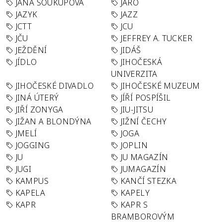
JANA SOUKUPOVÁ
JARO
JAZYK
JAZZ
JCTT
JCU
JČU
JEFFREY A. TUCKER
JEŽDĚNÍ
JIDÁŠ
JÍDLO
JIHOČESKÁ
UNIVERZITA
JIHOČESKÉ DIVADLO
JIHOČESKÉ MUZEUM
JINÁ ÚTERÝ
JÍŘÍ POSPÍŠIL
JIŘÍ ZONYGA
JIU-JITSU
JIŽAN A BLONDÝNA
JIŽNÍ ČECHY
JMELÍ
JOGA
JOGGING
JOPLIN
JU
JU MAGAZÍN
JUGI
JUMAGAZÍN
KAMPUS
KANČÍ STEZKA
KAPELA
KAPELY
KAPR
KAPR S
BRAMBOROVÝM