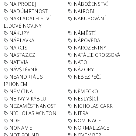
NA PRODEJ
NÁBOŽENSTVÍ
NADÚMRTNOST
NAIROBI
NAKLADATELSTVÍ
NAKUPOVÁNÍ
LIDOVÉ NOVINY
NÁKUPY
NÁMĚSTÍ
NÁPLAVKA
NÁPOVĚDA
NARCIS
NAROZENINY
NASTAZ.CZ
NATÁLIE GROSSOVÁ
NATIVIA
NATO
NÁVŠTĚVNÍCI
NÁZORY
NEANDRTÁL S
NEBEZPEČÍ
IPHONEM
NĚMČINA
NĚMECKO
NERVY V KÝBLU
NESLYŠÍCÍ
NEZAMĚSTNANOST
NICHOLAS CARR
NICHOLAS WINTON
NITRA
NOE
NOMINACE
NONAME
NORMALIZACE
NOT FOUND
NOVEMBER