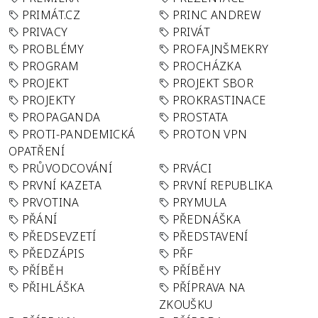
PRIMÁT.CZ
PRINC ANDREW
PRIVACY
PRIVÁT
PROBLÉMY
PROFAJNŠMEKRY
PROGRAM
PROCHÁZKA
PROJEKT
PROJEKT SBOR
PROJEKTY
PROKRASTINACE
PROPAGANDA
PROSTATA
PROTI-PANDEMICKÁ
PROTON VPN
OPATŘENÍ
PRŮVODCOVÁNÍ
PRVÁCI
PRVNÍ KAZETA
PRVNÍ REPUBLIKA
PRVOTINA
PRYMULA
PŘÁNÍ
PŘEDNÁŠKA
PŘEDSEVZETÍ
PŘEDSTAVENÍ
PŘEDZÁPIS
PŘF
PŘÍBĚH
PŘÍBĚHY
PŘIHLÁŠKA
PŘÍPRAVA NA
ZKOUŠKU