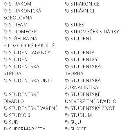
STRAKOM
STRAKONICE
STRAKONICKÁ
STRÁVNÍCI
SOKOLOVNA
STREAM
STRES
STROMEČEK
STROMEČEK S DÁRKY
STŘELBA NA
STUDENT
FILOZOFICKÉ FAKULTĚ
STUDENT AGENCY
STUDENTA
STUDENTI
STUDENTKY
STUDENTSKÁ
STUDENTSKÁ
STŘEDA
TVORBA
STUDENTSKÁ UNIE
STUDENTSKÁ
ŽURNALISTIKA
STUDENTSKÉ
STUDENTSKÉ
DIVADLO
UNIVERZITNÍ DIVADLO
STUDENTSKÉ VAŘENÍ
STUDENTSKÝ ŽIVOT
STUDIO 6
STUDIUM
SUD
SUJU
SUPERMARKETY
SUŠICE