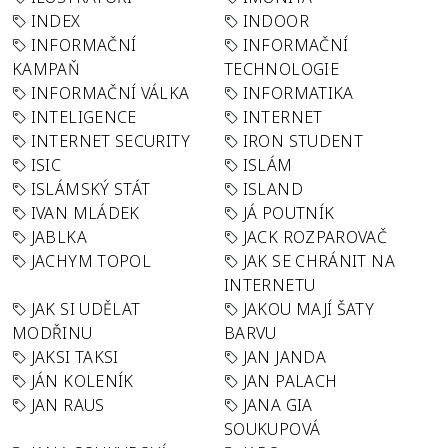
INDEX
INDOOR
INFORMAČNÍ
INFORMAČNÍ
KAMPAŇ
TECHNOLOGIE
INFORMAČNÍ VÁLKA
INFORMATIKA
INTELIGENCE
INTERNET
INTERNET SECURITY
IRON STUDENT
ISIC
ISLÁM
ISLÁMSKÝ STÁT
ISLAND
IVAN MLÁDEK
JÁ POUTNÍK
JABLKA
JACK ROZPAROVAČ
JACHYM TOPOL
JAK SE CHRÁNIT NA
INTERNETU
JAK SI UDĚLAT
JAKOU MAJÍ ŠATY
MODŘINU
BARVU
JAKSI TAKSI
JAN JANDA
JÁN KOLENÍK
JAN PALACH
JAN RAUS
JANA GIA
SOUKUPOVÁ