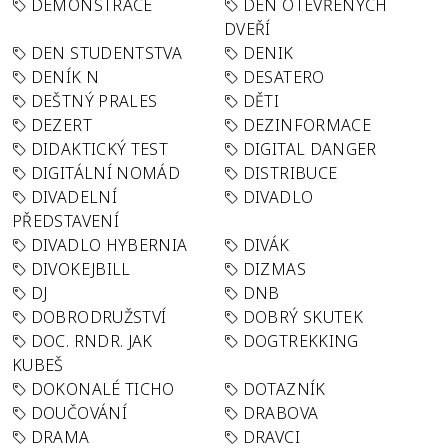
DEMONSTRACE
DEN OTEVŘENÝCH
DVEŘÍ
DEN STUDENTSTVA
DENIK
DENÍK N
DESATERO
DEŠTNÝ PRALES
DĚTI
DEZERT
DEZINFORMACE
DIDAKTICKÝ TEST
DIGITAL DANGER
DIGITÁLNÍ NOMÁD
DISTRIBUCE
DIVADELNÍ
DIVADLO
PŘEDSTAVENÍ
DIVADLO HYBERNIA
DIVÁK
DIVOKEJBILL
DIZMAS
DJ
DNB
DOBRODRUŽSTVÍ
DOBRÝ SKUTEK
DOC. RNDR. JAK
DOGTREKKING
KUBEŠ
DOKONALÉ TICHO
DOTAZNÍK
DOUČOVÁNÍ
DRABOVA
DRAMA
DRAVCI