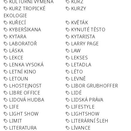
KULTURNÍ VÝMĚNA
KURZ
KURZ TROPICKÉ
KURZY
EKOLOGIE
KUŘECÍ
KVĚTÁK
KYBERŠIKANA
KYNUTÉ TĚSTO
KYTARA
KYTARISTA
LABORATOŘ
LARRY PAGE
LÁSKA
LAW
LEKCE
LEKSES
LENKA VYSOKÁ
LETADLA
LETNÍ KINO
LÉTO
LETOUN
LEVNĚ
LHOSTEJNOST
LIBOR GRUBHOFFER
LIBRE OFFICE
LIDÉ
LIDOVÁ HUDBA
LIDSKÁ PRÁVA
LIFE
LIFESTYLE
LIGHT SHOW
LIGHTSHOW
LIMIT
LITERÁRNÍ ŠLEH
LITERATURA
LÍVANCE