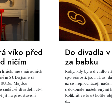
rá víko před
Do divadla v
d ničím
za babku
ch hrách, mezinárodních
Roky, kdy bylo divadlo 
elném SUDu jsme si
společnosti, jsou už asi 
í SUDu, Majdou
už se neprocházejí nača
e suďácké divadelnictví
s dokonale nažehlenými k
ijít na představení
Kolikrát se tu už košile o
d...