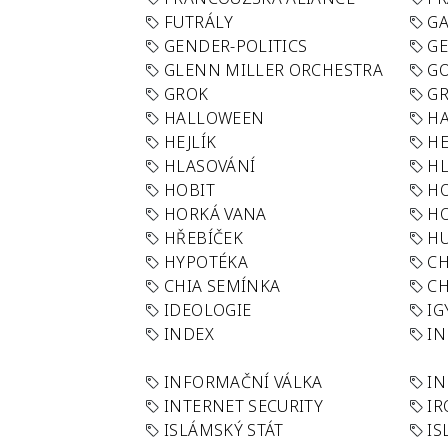
FUTRÁLY
G
GENDER-POLITICS
G
GLENN MILLER ORCHESTRA
GO
GROK
GR
HALLOWEEN
HA
HEJLÍK
HE
HLASOVÁNÍ
H
HOBIT
H
HORKÁ VANA
H
HŘEBÍČEK
H
HYPOTÉKA
CH
CHIA SEMÍNKA
CH
IDEOLOGIE
IG
INDEX
I
INFORMAČNÍ VÁLKA
IN
INTERNET SECURITY
IR
ISLÁMSKÝ STÁT
IS