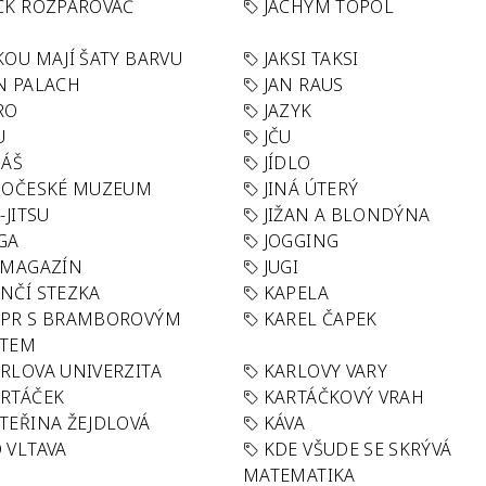
CK ROZPAROVAČ
JACHYM TOPOL
KOU MAJÍ ŠATY BARVU
JAKSI TAKSI
N PALACH
JAN RAUS
RO
JAZYK
U
JČU
DÁŠ
JÍDLO
HOČESKÉ MUZEUM
JINÁ ÚTERÝ
U-JITSU
JIŽAN A BLONDÝNA
GA
JOGGING
 MAGAZÍN
JUGI
NČÍ STEZKA
KAPELA
APR S BRAMBOROVÝM
KAREL ČAPEK
ÁTEM
RLOVA UNIVERZITA
KARLOVY VARY
RTÁČEK
KARTÁČKOVÝ VRAH
TEŘINA ŽEJDLOVÁ
KÁVA
 VLTAVA
KDE VŠUDE SE SKRÝVÁ
MATEMATIKA