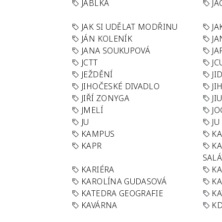
JABLKA
JA
JAK SI UDĚLAT MODŘINU
JA
JÁN KOLENÍK
JA
JANA SOUKUPOVÁ
JA
JCTT
JC
JEŽDĚNÍ
JI
JIHOČESKÉ DIVADLO
JI
JIŘÍ ZONYGA
JI
JMELÍ
JO
JU
JU
KAMPUS
KA
KAPR
K
SAL
KARIÉRA
KA
KAROLÍNA GUDASOVÁ
KA
KATEDRA GEOGRAFIE
KA
KAVÁRNA
KD