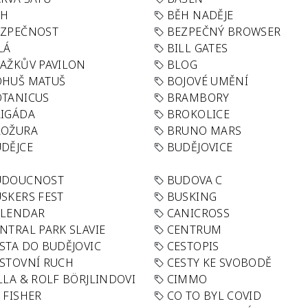
ĚH
BĚH NADĚJE
EZPEČNOST
BEZPEČNÝ BROWSER
LÁ
BILL GATES
AŽKŮV PAVILON
BLOG
OHUŠ MATUŠ
BOJOVÉ UMĚNÍ
TANICUS
BRAMBORY
IGÁDA
BROKOLICE
ROŽURA
BRUNO MARS
DĚJCE
BUDĚJOVICE
UDOUCNOST
BUDOVA C
SKERS FEST
BUSKING
ALENDAR
CANICROSS
NTRAL PARK SLAVIE
CENTRUM
STA DO BUDĚJOVIC
CESTOPIS
STOVNÍ RUCH
CESTY KE SVOBODĚ
LLA & ROLF BÖRJLINDOVI
CIMMO
 FISHER
CO TO BYL COVID