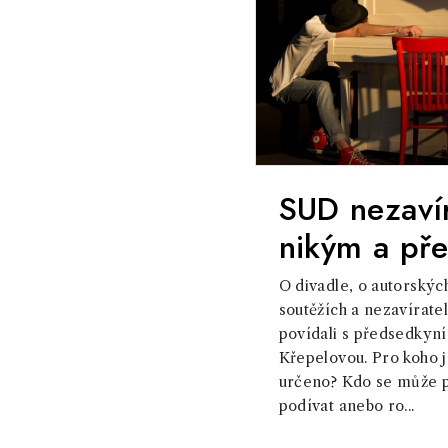
SUD nezaví
nikým a pře
O divadle, o autorský
soutěžích a nezavírat
povídali s předsedkyn
Křepelovou. Pro koho j
určeno? Kdo se může př
podívat anebo ro...