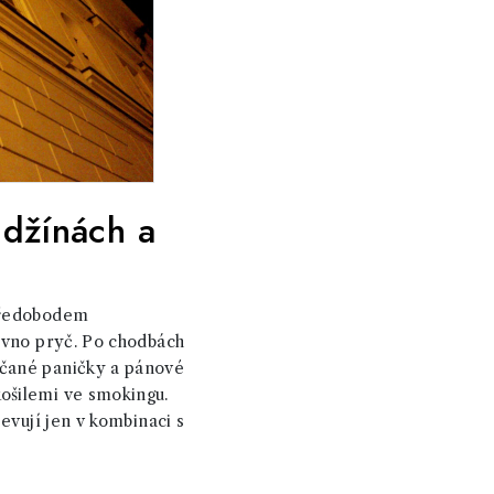
 džínách a
středobodem
dávno pryč. Po chodbách
nčané paničky a pánové
ošilemi ve smokingu.
bjevují jen v kombinaci s