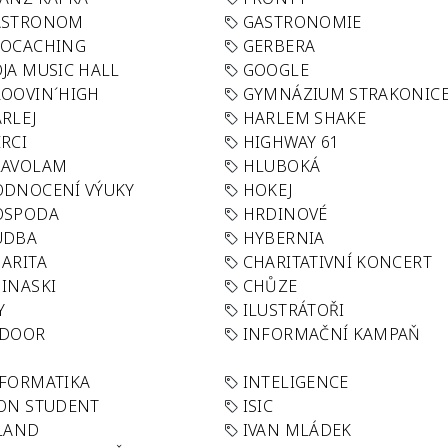
ASTRONOM
GASTRONOMIE
EOCACHING
GERBERA
JA MUSIC HALL
GOOGLE
OOVIN´HIGH
GYMNÁZIUM STRAKONIC
RLEJ
HARLEM SHAKE
RCI
HIGHWAY 61
LAVOLAM
HLUBOKÁ
ODNOCENÍ VÝUKY
HOKEJ
OSPODA
HRDINOVÉ
UDBA
HYBERNIA
ARITA
CHARITATIVNÍ KONCERT
INASKI
CHŮZE
Y
ILUSTRÁTOŘI
NDOOR
INFORMAČNÍ KAMPAŇ
FORMATIKA
INTELIGENCE
ON STUDENT
ISIC
LAND
IVAN MLÁDEK