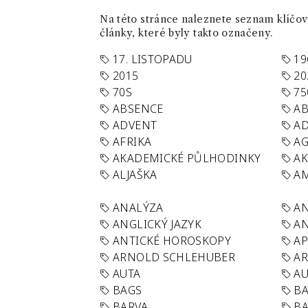
Na této stránce naleznete seznam klíčový
články, které byly takto označeny.
17. LISTOPADU
19
2015
20
70S
75
ABSENCE
AB
ADVENT
AD
AFRIKA
A
AKADEMICKÉ PŮLHODINKY
A
ALJAŠKA
AM
ANALÝZA
A
ANGLICKÝ JAZYK
AN
ANTICKÉ HOROSKOPY
AP
ARNOLD SCHLEHUBER
AR
AUTA
A
BAGS
BA
BARVA
BA