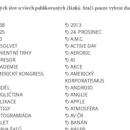
ch slov u všech publikovaných článků. Stačí pouze vybrat da
68
2013
25
24. PROSINEC
0
A.M.C.
SOLVET
ACTIVE DAY
VENTNÍ TRHY
AEROBIC
GRESOR
AI
KADEMIE
AKCE
ERICKÝ KONGRESS
AMERICKÝ
KORPORATISMUS
NDĚL
ANDROID
GLIČTINA
ANGLIE
LIKACE
APPLE
TIGY
ATMOSFÉRA
UTOGRAMIÁDA
AV ČR
LET
BANÁN
RVA ŠATŮ
BÁSEŇ