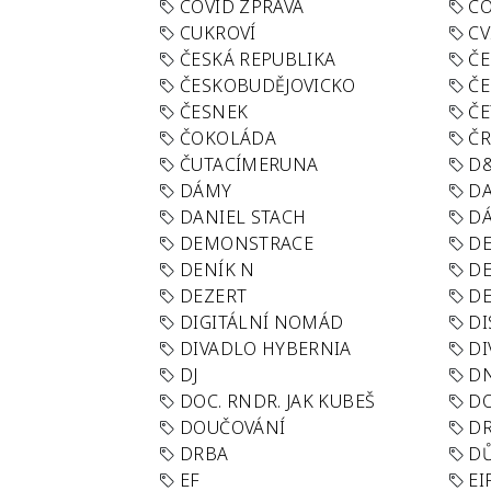
COVID ZPRÁVA
CO
CUKROVÍ
CV
ČESKÁ REPUBLIKA
ČE
ČESKOBUDĚJOVICKO
ČE
ČESNEK
ČE
ČOKOLÁDA
Č
ČUTACÍMERUNA
D
DÁMY
D
DANIEL STACH
D
DEMONSTRACE
DE
DENÍK N
DE
DEZERT
D
DIGITÁLNÍ NOMÁD
DI
DIVADLO HYBERNIA
DI
DJ
D
DOC. RNDR. JAK KUBEŠ
D
DOUČOVÁNÍ
D
DRBA
DŮ
EF
EI