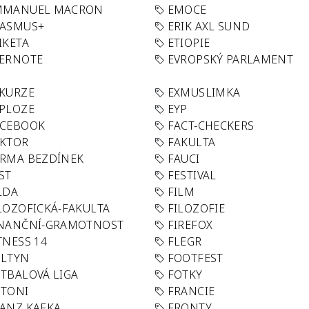
MMANUEL MACRON
EMOCE
RASMUS+
ERIK AXL SUND
IKETA
ETIOPIE
VERNOTE
EVROPSKÝ PARLAMENT
KURZE
EXMUSLIMKA
PLOZE
EYP
ACEBOOK
FACT-CHECKERS
AKTOR
FAKULTA
RMA BEZDÍNEK
FAUCI
ST
FESTIVAL
LDA
FILM
LOZOFICKÁ-FAKULTA
FILOZOFIE
INANČNÍ-GRAMOTNOST
FIREFOX
TNESS 14
FLEGR
OLTYN
FOOTFEST
TBALOVÁ LIGA
FOTKY
OTONI
FRANCIE
ANZ KAFKA
FRONTY