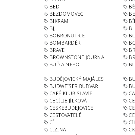
BED
B
BEZDOMOVEC
B
BIKRAM
BÍ
BJJ
BL
BOBRONUTRIE
B
BOMBARDÉR
BO
BRAVE
BR
BROWNSTONE JOURNAL
B
BUĎ A NEBO
BU
BUDĚJOVICKÝ MAJÁLES
B
BUDWEISER BUDVAR
BU
CAFÉ KLUB SLAVIE
C
CECÍLIE JÍLKOVÁ
CE
CESKEBUDEJOVICE
CE
CESTOVATELÉ
CE
CÍL
CI
CIZINA
CK