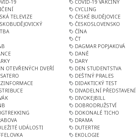
VID-19
COVID-19 VAKCÍNY
IČENÍ
CYCLING
SKÁ TELEVIZE
ČESKÉ BUDĚJOVICE
SKOBUDĚJOVICKÝ
ČESKOSLOVENSKO
TBA
ČÍNA
R
ČT
&B
DAGMAR POPJAKOVÁ
ANCE
DANĚ
ÁRKY
DARY
N OTEVŘENÝCH DVEŘÍ
DEN STUDENTSTVA
SATERO
DEŠTNÝ PRALES
EZINFORMACE
DIDAKTICKÝ TEST
STRIBUCE
DIVADELNÍ PŘEDSTAVENÍ
VÁK
DIVOKEJBILL
NB
DOBRODRUŽSTVÍ
OGTREKKING
DOKONALÉ TICHO
RABOVA
DRAMA
LEŽITÉ UDÁLOSTI
DUTERTRE
FFELOVKA
EKOLOGIE