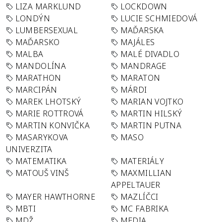
LIZA MARKLUND
LOCKDOWN
LONDÝN
LUCIE SCHMIEDOVÁ
LUMBERSEXUAL
MAĎARSKA
MAĎARSKO
MAJÁLES
MALBA
MALÉ DIVADLO
MANDOLÍNA
MANDRAGE
MARATHON
MARATON
MARCIPÁN
MÁRDI
MAREK LHOTSKÝ
MARIAN VOJTKO
MARIE ROTTROVÁ
MARTIN HILSKÝ
MARTIN KONVIČKA
MARTIN PUTNA
MASARYKOVA
MASO
UNIVERZITA
MATEMATIKA
MATERIÁLY
MATOUŠ VINŠ
MAXMILLIAN
APPELTAUER
MAYER HAWTHORNE
MAZLÍČCI
MBTI
MC FABRIKA
MDŽ
MEDIA