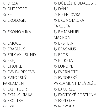
DRBA
DŮLEŽITÉ UDÁLOSTI
DUTERTRE
DÝNĚ
EF
EIFFELOVKA
EKOLOGIE
EKONOMICKÁ
FAKULTA
EKONOMIKA
EMMANUEL
MACRON
EMOCE
EPSTEIN
ERASMUS
ERASMUS+
ERIK AXL SUND
EROS
ESEJ
ETIKETA
ETIOPIE
EUROPE
EVA BUREŠOVÁ
EVERNOTE
EVROPSKÝ
EVROPSKÝ
PARLAMENT
PARLAMENT MLÁDEŽE
EXIT TOUR
EXKURZE
EXMUSLIMKA
EXOTICKÉ ROSTLINY
EXOTIKA
EXPLOZE
EYP
F-DROID