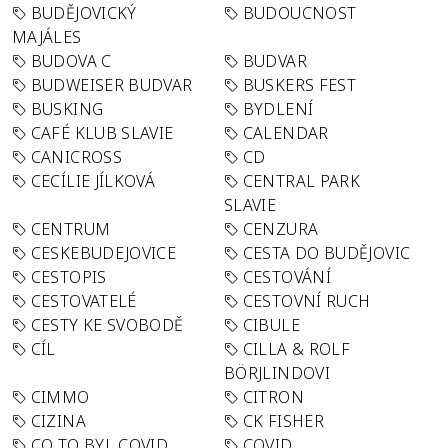
BUDĚJOVICKÝ
BUDOUCNOST
MAJÁLES
BUDOVA C
BUDVAR
BUDWEISER BUDVAR
BUSKERS FEST
BUSKING
BYDLENÍ
CAFÉ KLUB SLAVIE
CALENDAR
CANICROSS
CD
CECÍLIE JÍLKOVÁ
CENTRAL PARK
SLAVIE
CENTRUM
CENZURA
CESKEBUDEJOVICE
CESTA DO BUDĚJOVIC
CESTOPIS
CESTOVÁNÍ
CESTOVATELÉ
CESTOVNÍ RUCH
CESTY KE SVOBODĚ
CIBULE
CÍL
CILLA & ROLF
BÖRJLINDOVI
CIMMO
CITRON
CIZINA
CK FISHER
CO TO BYL COVID
COVID