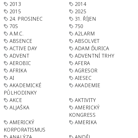
2013
2014
2015
2025
24. PROSINEC
31. ŘÍJEN
70S
750
A.M.C.
A2LARM
ABSENCE
ABSOLVET
ACTIVE DAY
ADAM ĎURICA
ADVENT
ADVENTNÍ TRHY
AEROBIC
AFERA
AFRIKA
AGRESOR
AI
AIESEC
AKADEMICKÉ
AKADEMIE
PŮLHODINKY
AKCE
AKTIVITY
ALJAŠKA
AMERICKÝ
KONGRESS
AMERICKÝ
AMERIKA
KORPORATISMUS
ANALÝZA
ANDĚL