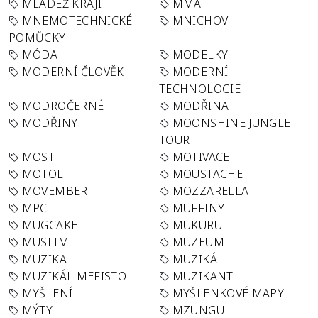
MLÁDEŽ KRAJI
MMA
MNEMOTECHNICKÉ
MNICHOV
POMŮCKY
MÓDA
MODELKY
MODERNÍ ČLOVĚK
MODERNÍ
TECHNOLOGIE
MODROČERNÉ
MODŘINA
MODŘINY
MOONSHINE JUNGLE
TOUR
MOST
MOTIVACE
MOTOL
MOUSTACHE
MOVEMBER
MOZZARELLA
MPC
MUFFINY
MUGCAKE
MUKURU
MUSLIM
MUZEUM
MUZIKA
MUZIKÁL
MUZIKÁL MEFISTO
MUZIKANT
MYŠLENÍ
MYŠLENKOVÉ MAPY
MÝTY
MZUNGU