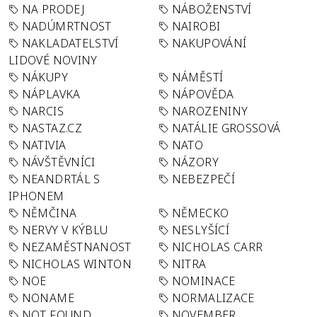
NA PRODEJ
NÁBOŽENSTVÍ
NADÚMRTNOST
NAIROBI
NAKLADATELSTVÍ
NAKUPOVÁNÍ
LIDOVÉ NOVINY
NÁKUPY
NÁMĚSTÍ
NÁPLAVKA
NÁPOVĚDA
NARCIS
NAROZENINY
NASTAZ.CZ
NATÁLIE GROSSOVÁ
NATIVIA
NATO
NÁVŠTĚVNÍCI
NÁZORY
NEANDRTÁL S
NEBEZPEČÍ
IPHONEM
NĚMČINA
NĚMECKO
NERVY V KÝBLU
NESLYŠÍCÍ
NEZAMĚSTNANOST
NICHOLAS CARR
NICHOLAS WINTON
NITRA
NOE
NOMINACE
NONAME
NORMALIZACE
NOT FOUND
NOVEMBER