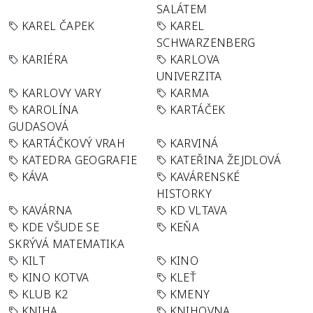
SALÁTEM
KAREL ČAPEK
KAREL
SCHWARZENBERG
KARIÉRA
KARLOVA
UNIVERZITA
KARLOVY VARY
KARMA
KAROLÍNA
KARTÁČEK
GUDASOVÁ
KARTÁČKOVÝ VRAH
KARVINÁ
KATEDRA GEOGRAFIE
KATEŘINA ŽEJDLOVÁ
KÁVA
KAVÁRENSKÉ
HISTORKY
KAVÁRNA
KD VLTAVA
KDE VŠUDE SE
KEŇA
SKRÝVÁ MATEMATIKA
KILT
KINO
KINO KOTVA
KLEŤ
KLUB K2
KMENY
KNIHA
KNIHOVNA