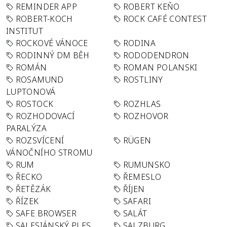
REMINDER APP
ROBERT KEŇO
ROBERT-KOCH
ROCK CAFÉ CONTEST
INSTITUT
ROCKOVÉ VÁNOCE
RODINA
RODINNÝ DM BĚH
RODODENDRON
ROMÁN
ROMAN POLANSKI
ROSAMUND
ROSTLINY
LUPTONOVÁ
ROSTOCK
ROZHLAS
ROZHODOVACÍ
ROZHOVOR
PARALÝZA
ROZSVÍCENÍ
RÜGEN
VÁNOČNÍHO STROMU
RUM
RUMUNSKO
ŘECKO
ŘEMESLO
ŘETĚZÁK
ŘÍJEN
ŘÍZEK
SAFARI
SAFE BROWSER
SALÁT
SALESIÁNSKÝ PLES
SALZBURG