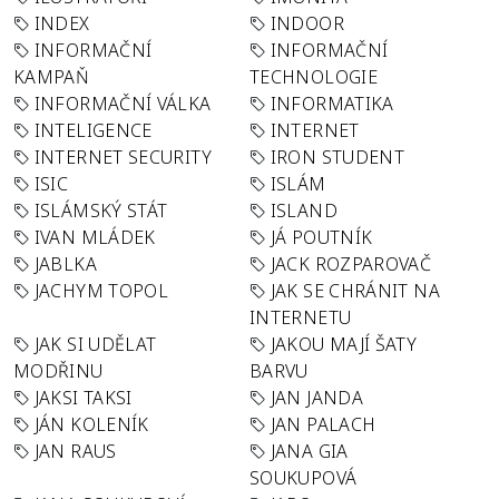
INDEX
INDOOR
INFORMAČNÍ
INFORMAČNÍ
KAMPAŇ
TECHNOLOGIE
INFORMAČNÍ VÁLKA
INFORMATIKA
INTELIGENCE
INTERNET
INTERNET SECURITY
IRON STUDENT
ISIC
ISLÁM
ISLÁMSKÝ STÁT
ISLAND
IVAN MLÁDEK
JÁ POUTNÍK
JABLKA
JACK ROZPAROVAČ
JACHYM TOPOL
JAK SE CHRÁNIT NA
INTERNETU
JAK SI UDĚLAT
JAKOU MAJÍ ŠATY
MODŘINU
BARVU
JAKSI TAKSI
JAN JANDA
JÁN KOLENÍK
JAN PALACH
JAN RAUS
JANA GIA
SOUKUPOVÁ