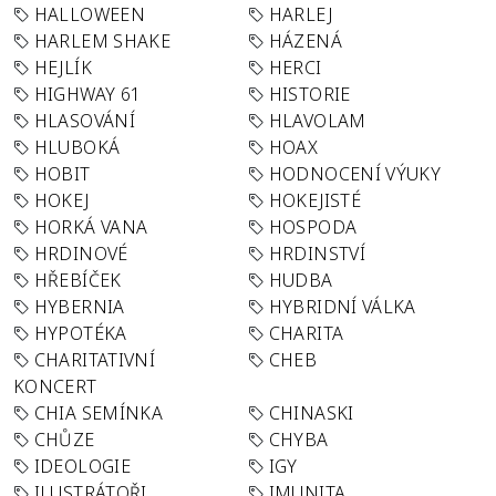
HALLOWEEN
HARLEJ
HARLEM SHAKE
HÁZENÁ
HEJLÍK
HERCI
HIGHWAY 61
HISTORIE
HLASOVÁNÍ
HLAVOLAM
HLUBOKÁ
HOAX
HOBIT
HODNOCENÍ VÝUKY
HOKEJ
HOKEJISTÉ
HORKÁ VANA
HOSPODA
HRDINOVÉ
HRDINSTVÍ
HŘEBÍČEK
HUDBA
HYBERNIA
HYBRIDNÍ VÁLKA
HYPOTÉKA
CHARITA
CHARITATIVNÍ
CHEB
KONCERT
CHIA SEMÍNKA
CHINASKI
CHŮZE
CHYBA
IDEOLOGIE
IGY
ILUSTRÁTOŘI
IMUNITA