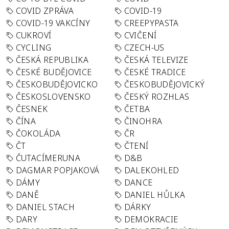
COVID ZPRÁVA
COVID-19
COVID-19 VAKCÍNY
CREEPYPASTA
CUKROVÍ
CVIČENÍ
CYCLING
CZECH-US
ČESKÁ REPUBLIKA
ČESKÁ TELEVIZE
ČESKÉ BUDĚJOVICE
ČESKÉ TRADICE
ČESKOBUDĚJOVICKO
ČESKOBUDĚJOVICKÝ
ČESKOSLOVENSKO
ČESKÝ ROZHLAS
ČESNEK
ČETBA
ČÍNA
ČINOHRA
ČOKOLÁDA
ČR
ČT
ČTENÍ
ČUTACÍMERUNA
D&B
DAGMAR POPJAKOVÁ
DALEKOHLED
DÁMY
DANCE
DANĚ
DANIEL HŮLKA
DANIEL STACH
DÁRKY
DARY
DEMOKRACIE