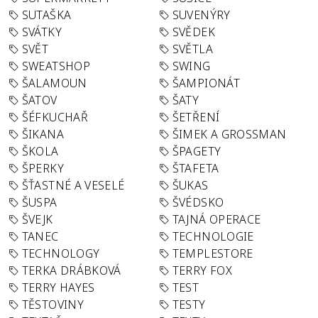
SUTAŠKA
SUVENÝRY
SVÁTKY
SVĚDEK
SVĚT
SVĚTLA
SWEATSHOP
SWING
ŠALAMOUN
ŠAMPIONÁT
ŠATOV
ŠATY
ŠÉFKUCHAŘ
ŠETŘENÍ
ŠIKANA
ŠIMEK A GROSSMAN
ŠKOLA
ŠPAGETY
ŠPERKY
ŠTAFETA
ŠŤASTNÉ A VESELÉ
ŠUKAS
ŠUSPA
ŠVÉDSKO
ŠVEJK
TAJNÁ OPERACE
TANEC
TECHNOLOGIE
TECHNOLOGY
TEMPLESTORE
TERKA DRÁBKOVÁ
TERRY FOX
TERRY HAYES
TEST
TĚSTOVINY
TESTY