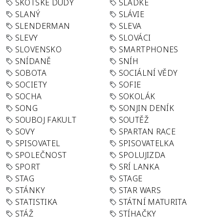
SKOTSKÉ DUDY
SLADKÉ
SLANÝ
SLÁVIE
SLENDERMAN
SLEVA
SLEVY
SLOVÁCI
SLOVENSKO
SMARTPHONES
SNÍDANĚ
SNÍH
SOBOTA
SOCIÁLNÍ VĚDY
SOCIETY
SOFIE
SOCHA
SOKOLÁK
SONG
SONJIN DENÍK
SOUBOJ FAKULT
SOUTĚŽ
SOVY
SPARTAN RACE
SPISOVATEL
SPISOVATELKA
SPOLEČNOST
SPOLUJIZDA
SPORT
SRÍ LANKA
STAG
STAGE
STÁNKY
STAR WARS
STATISTIKA
STÁTNÍ MATURITA
STÁŽ
STÍHAČKY