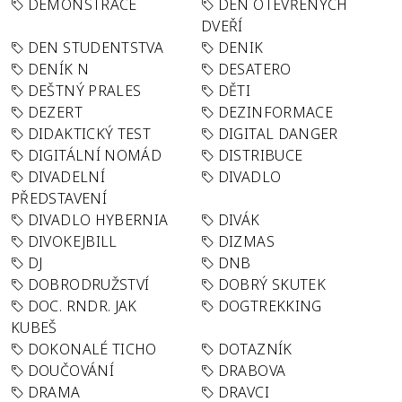
DEMONSTRACE
DEN OTEVŘENÝCH
DVEŘÍ
DEN STUDENTSTVA
DENIK
DENÍK N
DESATERO
DEŠTNÝ PRALES
DĚTI
DEZERT
DEZINFORMACE
DIDAKTICKÝ TEST
DIGITAL DANGER
DIGITÁLNÍ NOMÁD
DISTRIBUCE
DIVADELNÍ
DIVADLO
PŘEDSTAVENÍ
DIVADLO HYBERNIA
DIVÁK
DIVOKEJBILL
DIZMAS
DJ
DNB
DOBRODRUŽSTVÍ
DOBRÝ SKUTEK
DOC. RNDR. JAK
DOGTREKKING
KUBEŠ
DOKONALÉ TICHO
DOTAZNÍK
DOUČOVÁNÍ
DRABOVA
DRAMA
DRAVCI