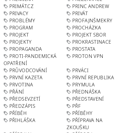
PRIMÁT.CZ
PRINC ANDREW
PRIVACY
PRIVÁT
PROBLÉMY
PROFAJNŠMEKRY
PROGRAM
PROCHÁZKA
PROJEKT
PROJEKT SBOR
PROJEKTY
PROKRASTINACE
PROPAGANDA
PROSTATA
PROTI-PANDEMICKÁ
PROTON VPN
OPATŘENÍ
PRŮVODCOVÁNÍ
PRVÁCI
PRVNÍ KAZETA
PRVNÍ REPUBLIKA
PRVOTINA
PRYMULA
PŘÁNÍ
PŘEDNÁŠKA
PŘEDSEVZETÍ
PŘEDSTAVENÍ
PŘEDZÁPIS
PŘF
PŘÍBĚH
PŘÍBĚHY
PŘIHLÁŠKA
PŘÍPRAVA NA
ZKOUŠKU