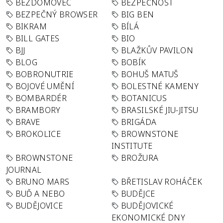
BEZDOMOVEC
BEZPEČNOST
BEZPEČNÝ BROWSER
BIG BEN
BIKRAM
BÍLÁ
BILL GATES
BIO
BJJ
BLAŽKŮV PAVILON
BLOG
BOBÍK
BOBRONUTRIE
BOHUŠ MATUŠ
BOJOVÉ UMĚNÍ
BOLESTNÉ KAMENY
BOMBARDÉR
BOTANICUS
BRAMBORY
BRASILSKÉ JIU-JITSU
BRAVE
BRIGÁDA
BROKOLICE
BROWNSTONE
INSTITUTE
BROWNSTONE
BROŽURA
JOURNAL
BRUNO MARS
BŘETISLAV ROHÁČEK
BUĎ A NEBO
BUDĚJCE
BUDĚJOVICE
BUDĚJOVICKÉ
EKONOMICKÉ DNY