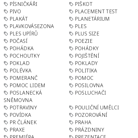
PÍSNIČKÁŘI
PIŠKOT
PIVO
PLACEMENT TEST
PLAKÁT
PLANETÁRIUM
PLAVKOVÁSEZONA
PLES
PLES UPÍRŮ
PLUS SIZE
POČASÍ
POEZIE
POHÁDKA
POHÁDKY
POCHOUTKY
POJIŠTĚNÍ
POKLAD
POKLADY
POLÉVKA
POLITIKA
POMERANČ
POMOC
POMOC LIDEM
POSILOVNA
POSLANECKÁ
POSLUCHAČI
SNĚMOVNA
POTRAVINY
POULIČNÍ UMĚLCI
POVÍDKA
POZOROVÁNÍ
PR ČLÁNEK
PRAHA
PRAXE
PRÁZDNINY
PREMIÉRA
PREZENTACE