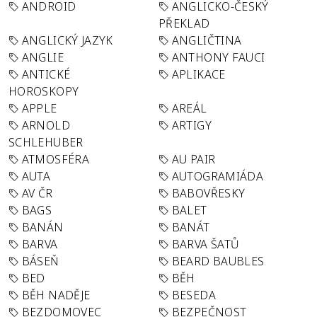
ANDROID
ANGLICKO-ČESKÝ
PŘEKLAD
ANGLICKÝ JAZYK
ANGLIČTINA
ANGLIE
ANTHONY FAUCI
ANTICKÉ
APLIKACE
HOROSKOPY
APPLE
AREÁL
ARNOLD
ARTIGY
SCHLEHUBER
ATMOSFÉRA
AU PAIR
AUTA
AUTOGRAMIÁDA
AV ČR
BABOVŘESKY
BAGS
BALET
BANÁN
BANÁT
BARVA
BARVA ŠATŮ
BÁSEŇ
BEARD BAUBLES
BED
BĚH
BĚH NADĚJE
BESEDA
BEZDOMOVEC
BEZPEČNOST