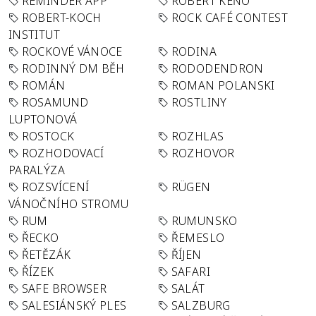
REMINDER APP
ROBERT KEŇO
ROBERT-KOCH
ROCK CAFÉ CONTEST
INSTITUT
ROCKOVÉ VÁNOCE
RODINA
RODINNÝ DM BĚH
RODODENDRON
ROMÁN
ROMAN POLANSKI
ROSAMUND
ROSTLINY
LUPTONOVÁ
ROSTOCK
ROZHLAS
ROZHODOVACÍ
ROZHOVOR
PARALÝZA
ROZSVÍCENÍ
RÜGEN
VÁNOČNÍHO STROMU
RUM
RUMUNSKO
ŘECKO
ŘEMESLO
ŘETĚZÁK
ŘÍJEN
ŘÍZEK
SAFARI
SAFE BROWSER
SALÁT
SALESIÁNSKÝ PLES
SALZBURG