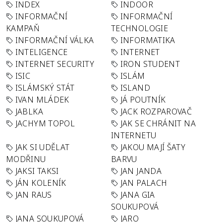
INDEX
INDOOR
INFORMAČNÍ
INFORMAČNÍ
KAMPAŇ
TECHNOLOGIE
INFORMAČNÍ VÁLKA
INFORMATIKA
INTELIGENCE
INTERNET
INTERNET SECURITY
IRON STUDENT
ISIC
ISLÁM
ISLÁMSKÝ STÁT
ISLAND
IVAN MLÁDEK
JÁ POUTNÍK
JABLKA
JACK ROZPAROVAČ
JACHYM TOPOL
JAK SE CHRÁNIT NA
INTERNETU
JAK SI UDĚLAT
JAKOU MAJÍ ŠATY
MODŘINU
BARVU
JAKSI TAKSI
JAN JANDA
JÁN KOLENÍK
JAN PALACH
JAN RAUS
JANA GIA
SOUKUPOVÁ
JANA SOUKUPOVÁ
JARO