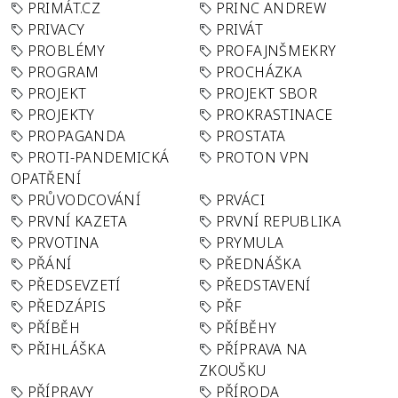
PRIMÁT.CZ
PRINC ANDREW
PRIVACY
PRIVÁT
PROBLÉMY
PROFAJNŠMEKRY
PROGRAM
PROCHÁZKA
PROJEKT
PROJEKT SBOR
PROJEKTY
PROKRASTINACE
PROPAGANDA
PROSTATA
PROTI-PANDEMICKÁ
PROTON VPN
OPATŘENÍ
PRŮVODCOVÁNÍ
PRVÁCI
PRVNÍ KAZETA
PRVNÍ REPUBLIKA
PRVOTINA
PRYMULA
PŘÁNÍ
PŘEDNÁŠKA
PŘEDSEVZETÍ
PŘEDSTAVENÍ
PŘEDZÁPIS
PŘF
PŘÍBĚH
PŘÍBĚHY
PŘIHLÁŠKA
PŘÍPRAVA NA
ZKOUŠKU
PŘÍPRAVY
PŘÍRODA