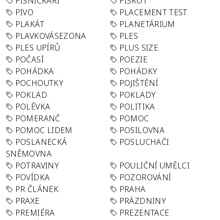
PÍSNIČKÁŘI
PIŠKOT
PIVO
PLACEMENT TEST
PLAKÁT
PLANETÁRIUM
PLAVKOVÁSEZONA
PLES
PLES UPÍRŮ
PLUS SIZE
POČASÍ
POEZIE
POHÁDKA
POHÁDKY
POCHOUTKY
POJIŠTĚNÍ
POKLAD
POKLADY
POLÉVKA
POLITIKA
POMERANČ
POMOC
POMOC LIDEM
POSILOVNA
POSLANECKÁ
POSLUCHAČI
SNĚMOVNA
POTRAVINY
POULIČNÍ UMĚLCI
POVÍDKA
POZOROVÁNÍ
PR ČLÁNEK
PRAHA
PRAXE
PRÁZDNINY
PREMIÉRA
PREZENTACE