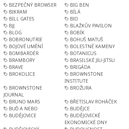
BEZPEČNÝ BROWSER
BIG BEN
BIKRAM
BÍLÁ
BILL GATES
BIO
BJJ
BLAŽKŮV PAVILON
BLOG
BOBÍK
BOBRONUTRIE
BOHUŠ MATUŠ
BOJOVÉ UMĚNÍ
BOLESTNÉ KAMENY
BOMBARDÉR
BOTANICUS
BRAMBORY
BRASILSKÉ JIU-JITSU
BRAVE
BRIGÁDA
BROKOLICE
BROWNSTONE
INSTITUTE
BROWNSTONE
BROŽURA
JOURNAL
BRUNO MARS
BŘETISLAV ROHÁČEK
BUĎ A NEBO
BUDĚJCE
BUDĚJOVICE
BUDĚJOVICKÉ
EKONOMICKÉ DNY