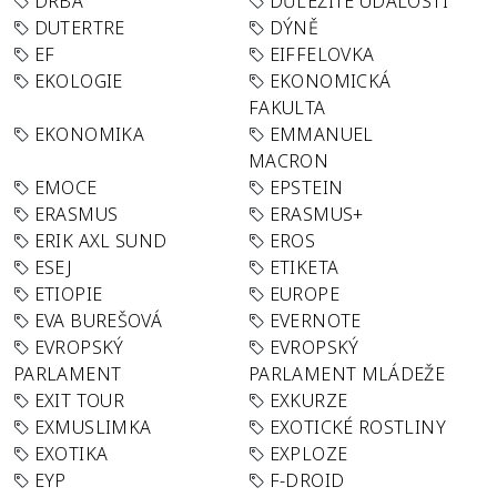
DRBA
DŮLEŽITÉ UDÁLOSTI
DUTERTRE
DÝNĚ
EF
EIFFELOVKA
EKOLOGIE
EKONOMICKÁ
FAKULTA
EKONOMIKA
EMMANUEL
MACRON
EMOCE
EPSTEIN
ERASMUS
ERASMUS+
ERIK AXL SUND
EROS
ESEJ
ETIKETA
ETIOPIE
EUROPE
EVA BUREŠOVÁ
EVERNOTE
EVROPSKÝ
EVROPSKÝ
PARLAMENT
PARLAMENT MLÁDEŽE
EXIT TOUR
EXKURZE
EXMUSLIMKA
EXOTICKÉ ROSTLINY
EXOTIKA
EXPLOZE
EYP
F-DROID