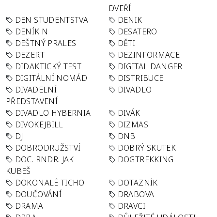
DVEŘÍ
DEN STUDENTSTVA
DENIK
DENÍK N
DESATERO
DEŠTNÝ PRALES
DĚTI
DEZERT
DEZINFORMACE
DIDAKTICKÝ TEST
DIGITAL DANGER
DIGITÁLNÍ NOMÁD
DISTRIBUCE
DIVADELNÍ
DIVADLO
PŘEDSTAVENÍ
DIVADLO HYBERNIA
DIVÁK
DIVOKEJBILL
DIZMAS
DJ
DNB
DOBRODRUŽSTVÍ
DOBRÝ SKUTEK
DOC. RNDR. JAK
DOGTREKKING
KUBEŠ
DOKONALÉ TICHO
DOTAZNÍK
DOUČOVÁNÍ
DRABOVA
DRAMA
DRAVCI