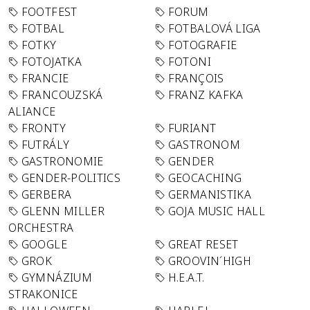
FOOTFEST
FORUM
FOTBAL
FOTBALOVÁ LIGA
FOTKY
FOTOGRAFIE
FOTOJATKA
FOTONI
FRANCIE
FRANÇOIS
FRANCOUZSKÁ
FRANZ KAFKA
ALIANCE
FRONTY
FURIANT
FUTRÁLY
GASTRONOM
GASTRONOMIE
GENDER
GENDER-POLITICS
GEOCACHING
GERBERA
GERMANISTIKA
GLENN MILLER
GOJA MUSIC HALL
ORCHESTRA
GOOGLE
GREAT RESET
GROK
GROOVIN´HIGH
GYMNÁZIUM
H.E.A.T.
STRAKONICE