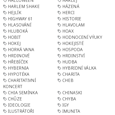
HALLOWEEN
HARLEJ
HARLEM SHAKE
HÁZENÁ
HEJLÍK
HERCI
HIGHWAY 61
HISTORIE
HLASOVÁNÍ
HLAVOLAM
HLUBOKÁ
HOAX
HOBIT
HODNOCENÍ VÝUKY
HOKEJ
HOKEJISTÉ
HORKÁ VANA
HOSPODA
HRDINOVÉ
HRDINSTVÍ
HŘEBÍČEK
HUDBA
HYBERNIA
HYBRIDNÍ VÁLKA
HYPOTÉKA
CHARITA
CHARITATIVNÍ
CHEB
KONCERT
CHIA SEMÍNKA
CHINASKI
CHŮZE
CHYBA
IDEOLOGIE
IGY
ILUSTRÁTOŘI
IMUNITA