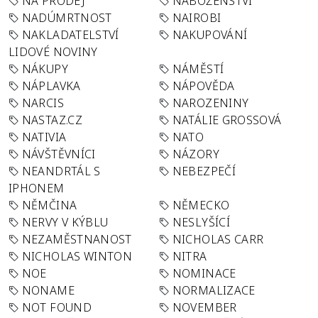
NA PRODEJ
NÁBOŽENSTVÍ
NADÚMRTNOST
NAIROBI
NAKLADATELSTVÍ
NAKUPOVÁNÍ
LIDOVÉ NOVINY
NÁKUPY
NÁMĚSTÍ
NÁPLAVKA
NÁPOVĚDA
NARCIS
NAROZENINY
NASTAZ.CZ
NATÁLIE GROSSOVÁ
NATIVIA
NATO
NÁVŠTĚVNÍCI
NÁZORY
NEANDRTÁL S
NEBEZPEČÍ
IPHONEM
NĚMČINA
NĚMECKO
NERVY V KÝBLU
NESLYŠÍCÍ
NEZAMĚSTNANOST
NICHOLAS CARR
NICHOLAS WINTON
NITRA
NOE
NOMINACE
NONAME
NORMALIZACE
NOT FOUND
NOVEMBER