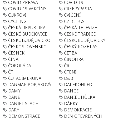
COVID ZPRÁVA
COVID-19
COVID-19 VAKCÍNY
CREEPYPASTA
CUKROVÍ
CVIČENÍ
CYCLING
CZECH-US
ČESKÁ REPUBLIKA
ČESKÁ TELEVIZE
ČESKÉ BUDĚJOVICE
ČESKÉ TRADICE
ČESKOBUDĚJOVICKO
ČESKOBUDĚJOVICKÝ
ČESKOSLOVENSKO
ČESKÝ ROZHLAS
ČESNEK
ČETBA
ČÍNA
ČINOHRA
ČOKOLÁDA
ČR
ČT
ČTENÍ
ČUTACÍMERUNA
D&B
DAGMAR POPJAKOVÁ
DALEKOHLED
DÁMY
DANCE
DANĚ
DANIEL HŮLKA
DANIEL STACH
DÁRKY
DARY
DEMOKRACIE
DEMONSTRACE
DEN OTEVŘENÝCH