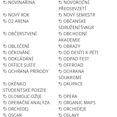
NOVINAŘINA
NOVOROČNÍ
PŘEDSEVZETÍ
NOVÝ ROK
NOVÝ SEMESTR
O2 ARENA
OBČANSKÉ
SDRUŽENÍ ŠVAGR
OBČERSTVENÍ
OBCHODNÍ
AKADEMIE
OBLEČENÍ
OBRAZY
OČKOVÁNÍ
OD DESÍTI K PĚTI
ODKLÁDÁNÍ
ODPAD FEST
OFFICE SUITE
OFFROAD
OCHRANA PŘÍRODY
OCHRANA
SOUKROMÍ
OKÉNKO
OKUPACE
STUDENTSKÉ POEZIE
OLOMOUC OŽIJE
OPERA
OPERAČNÍ ANALÝZA
ORGANIC MAPS
ORCHIDEJ
ORCHIDEJE
OSCAR
OSLAVY