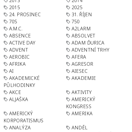
2013
2014
2015
2025
24. PROSINEC
31. ŘÍJEN
70S
750
A.M.C.
A2LARM
ABSENCE
ABSOLVET
ACTIVE DAY
ADAM ĎURICA
ADVENT
ADVENTNÍ TRHY
AEROBIC
AFERA
AFRIKA
AGRESOR
AI
AIESEC
AKADEMICKÉ
AKADEMIE
PŮLHODINKY
AKCE
AKTIVITY
ALJAŠKA
AMERICKÝ
KONGRESS
AMERICKÝ
AMERIKA
KORPORATISMUS
ANALÝZA
ANDĚL