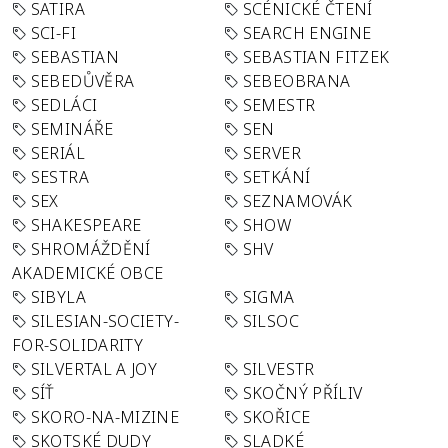
SATIRA
SCÉNICKÉ ČTENÍ
SCI-FI
SEARCH ENGINE
SEBASTIAN
SEBASTIAN FITZEK
SEBEDŮVĚRA
SEBEOBRANA
SEDLÁCI
SEMESTR
SEMINÁŘE
SEN
SERIÁL
SERVER
SESTRA
SETKÁNÍ
SEX
SEZNAMOVÁK
SHAKESPEARE
SHOW
SHROMÁŽDĚNÍ
SHV
AKADEMICKÉ OBCE
SIBYLA
SIGMA
SILESIAN-SOCIETY-
SILSOC
FOR-SOLIDARITY
SILVERTAL A JOY
SILVESTR
SÍŤ
SKOČNÝ PŘÍLIV
SKORO-NA-MIZINE
SKOŘICE
SKOTSKÉ DUDY
SLADKÉ