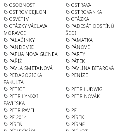
OSOBNOST
OSTRAVA
OSTROV CEJLON
OSTROVANKA
OSVĚTIM
OTÁZKA
OTÁZKY VÁCLAVA
PADESÁT ODSTÍNŮ
MORAVCE
ŠEDI
PALAČINKY
PAMÁTKA
PANDEMIE
PÁNOVÉ
PAPUA NOVA GUINEA
PARTY
PAŘÍŽ
PÁTEK
PAVLA SMETANOVÁ
PAVLÍNA BITAROVÁ
PEDAGOGICKÁ
PENÍZE
FAKULTA
PETICE
PETR LUDWIG
PETR LYNXXI
PETR NOVÁK
PAVLISKA
PETR PAVEL
PF
PF 2014
PÍSEK
PÍSEŇ
PÍSNĚ