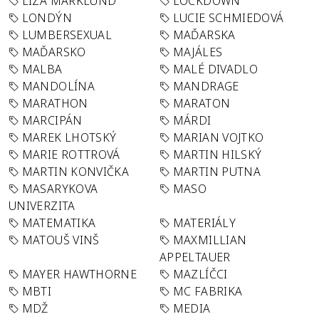
LIZA MARKLUND
LOCKDOWN
LONDÝN
LUCIE SCHMIEDOVÁ
LUMBERSEXUAL
MAĎARSKA
MAĎARSKO
MAJÁLES
MALBA
MALÉ DIVADLO
MANDOLÍNA
MANDRAGE
MARATHON
MARATON
MARCIPÁN
MÁRDI
MAREK LHOTSKÝ
MARIAN VOJTKO
MARIE ROTTROVÁ
MARTIN HILSKÝ
MARTIN KONVIČKA
MARTIN PUTNA
MASARYKOVA
MASO
UNIVERZITA
MATEMATIKA
MATERIÁLY
MATOUŠ VINŠ
MAXMILLIAN
APPELTAUER
MAYER HAWTHORNE
MAZLÍČCI
MBTI
MC FABRIKA
MDŽ
MEDIA