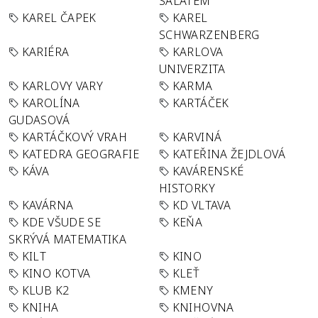
SALÁTEM
KAREL ČAPEK
KAREL
SCHWARZENBERG
KARIÉRA
KARLOVA
UNIVERZITA
KARLOVY VARY
KARMA
KAROLÍNA
KARTÁČEK
GUDASOVÁ
KARTÁČKOVÝ VRAH
KARVINÁ
KATEDRA GEOGRAFIE
KATEŘINA ŽEJDLOVÁ
KÁVA
KAVÁRENSKÉ
HISTORKY
KAVÁRNA
KD VLTAVA
KDE VŠUDE SE
KEŇA
SKRÝVÁ MATEMATIKA
KILT
KINO
KINO KOTVA
KLEŤ
KLUB K2
KMENY
KNIHA
KNIHOVNA