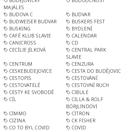
BUDĚJOVICKÝ
BUDOUCNOST
MAJÁLES
BUDOVA C
BUDVAR
BUDWEISER BUDVAR
BUSKERS FEST
BUSKING
BYDLENÍ
CAFÉ KLUB SLAVIE
CALENDAR
CANICROSS
CD
CECÍLIE JÍLKOVÁ
CENTRAL PARK
SLAVIE
CENTRUM
CENZURA
CESKEBUDEJOVICE
CESTA DO BUDĚJOVIC
CESTOPIS
CESTOVÁNÍ
CESTOVATELÉ
CESTOVNÍ RUCH
CESTY KE SVOBODĚ
CIBULE
CÍL
CILLA & ROLF
BÖRJLINDOVI
CIMMO
CITRON
CIZINA
CK FISHER
CO TO BYL COVID
COVID