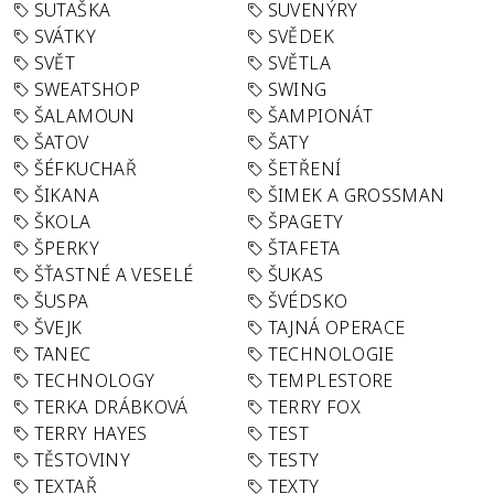
SUTAŠKA
SUVENÝRY
SVÁTKY
SVĚDEK
SVĚT
SVĚTLA
SWEATSHOP
SWING
ŠALAMOUN
ŠAMPIONÁT
ŠATOV
ŠATY
ŠÉFKUCHAŘ
ŠETŘENÍ
ŠIKANA
ŠIMEK A GROSSMAN
ŠKOLA
ŠPAGETY
ŠPERKY
ŠTAFETA
ŠŤASTNÉ A VESELÉ
ŠUKAS
ŠUSPA
ŠVÉDSKO
ŠVEJK
TAJNÁ OPERACE
TANEC
TECHNOLOGIE
TECHNOLOGY
TEMPLESTORE
TERKA DRÁBKOVÁ
TERRY FOX
TERRY HAYES
TEST
TĚSTOVINY
TESTY
TEXTAŘ
TEXTY