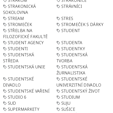
STRAKOM
STRAKONICE
STRAKONICKÁ
STRÁVNÍCI
SOKOLOVNA
STREAM
STRES
STROMEČEK
STROMEČEK S DÁRKY
STŘELBA NA
STUDENT
FILOZOFICKÉ FAKULTĚ
STUDENT AGENCY
STUDENTA
STUDENTI
STUDENTKY
STUDENTSKÁ
STUDENTSKÁ
STŘEDA
TVORBA
STUDENTSKÁ UNIE
STUDENTSKÁ
ŽURNALISTIKA
STUDENTSKÉ
STUDENTSKÉ
DIVADLO
UNIVERZITNÍ DIVADLO
STUDENTSKÉ VAŘENÍ
STUDENTSKÝ ŽIVOT
STUDIO 6
STUDIUM
SUD
SUJU
SUPERMARKETY
SUŠICE