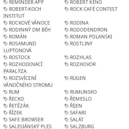
REMINDER APP
ROBERT KEŇO
ROBERT-KOCH
ROCK CAFÉ CONTEST
INSTITUT
ROCKOVÉ VÁNOCE
RODINA
RODINNÝ DM BĚH
RODODENDRON
ROMÁN
ROMAN POLANSKI
ROSAMUND
ROSTLINY
LUPTONOVÁ
ROSTOCK
ROZHLAS
ROZHODOVACÍ
ROZHOVOR
PARALÝZA
ROZSVÍCENÍ
RÜGEN
VÁNOČNÍHO STROMU
RUM
RUMUNSKO
ŘECKO
ŘEMESLO
ŘETĚZÁK
ŘÍJEN
ŘÍZEK
SAFARI
SAFE BROWSER
SALÁT
SALESIÁNSKÝ PLES
SALZBURG