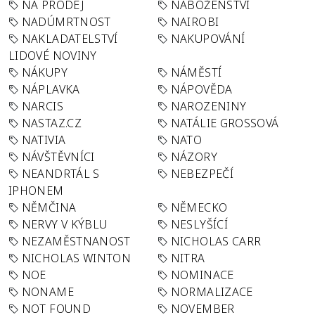
NA PRODEJ
NÁBOŽENSTVÍ
NADÚMRTNOST
NAIROBI
NAKLADATELSTVÍ
NAKUPOVÁNÍ
LIDOVÉ NOVINY
NÁKUPY
NÁMĚSTÍ
NÁPLAVKA
NÁPOVĚDA
NARCIS
NAROZENINY
NASTAZ.CZ
NATÁLIE GROSSOVÁ
NATIVIA
NATO
NÁVŠTĚVNÍCI
NÁZORY
NEANDRTÁL S
NEBEZPEČÍ
IPHONEM
NĚMČINA
NĚMECKO
NERVY V KÝBLU
NESLYŠÍCÍ
NEZAMĚSTNANOST
NICHOLAS CARR
NICHOLAS WINTON
NITRA
NOE
NOMINACE
NONAME
NORMALIZACE
NOT FOUND
NOVEMBER