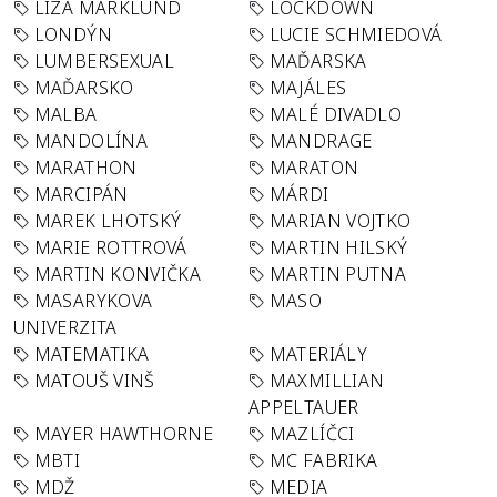
LIZA MARKLUND
LOCKDOWN
LONDÝN
LUCIE SCHMIEDOVÁ
LUMBERSEXUAL
MAĎARSKA
MAĎARSKO
MAJÁLES
MALBA
MALÉ DIVADLO
MANDOLÍNA
MANDRAGE
MARATHON
MARATON
MARCIPÁN
MÁRDI
MAREK LHOTSKÝ
MARIAN VOJTKO
MARIE ROTTROVÁ
MARTIN HILSKÝ
MARTIN KONVIČKA
MARTIN PUTNA
MASARYKOVA
MASO
UNIVERZITA
MATEMATIKA
MATERIÁLY
MATOUŠ VINŠ
MAXMILLIAN
APPELTAUER
MAYER HAWTHORNE
MAZLÍČCI
MBTI
MC FABRIKA
MDŽ
MEDIA