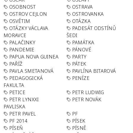
OSOBNOST
OSTRAVA
OSTROV CEJLON
OSTROVANKA
OSVĚTIM
OTÁZKA
OTÁZKY VÁCLAVA
PADESÁT ODSTÍNŮ
MORAVCE
ŠEDI
PALAČINKY
PAMÁTKA
PANDEMIE
PÁNOVÉ
PAPUA NOVA GUINEA
PARTY
PAŘÍŽ
PÁTEK
PAVLA SMETANOVÁ
PAVLÍNA BITAROVÁ
PEDAGOGICKÁ
PENÍZE
FAKULTA
PETICE
PETR LUDWIG
PETR LYNXXI
PETR NOVÁK
PAVLISKA
PETR PAVEL
PF
PF 2014
PÍSEK
PÍSEŇ
PÍSNĚ