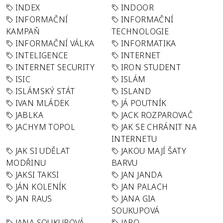
INDEX
INDOOR
INFORMAČNÍ
INFORMAČNÍ
KAMPAŇ
TECHNOLOGIE
INFORMAČNÍ VÁLKA
INFORMATIKA
INTELIGENCE
INTERNET
INTERNET SECURITY
IRON STUDENT
ISIC
ISLÁM
ISLÁMSKÝ STÁT
ISLAND
IVAN MLÁDEK
JÁ POUTNÍK
JABLKA
JACK ROZPAROVAČ
JACHYM TOPOL
JAK SE CHRÁNIT NA
INTERNETU
JAK SI UDĚLAT
JAKOU MAJÍ ŠATY
MODŘINU
BARVU
JAKSI TAKSI
JAN JANDA
JÁN KOLENÍK
JAN PALACH
JAN RAUS
JANA GIA
SOUKUPOVÁ
JANA SOUKUPOVÁ
JARO