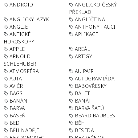
ANDROID
ANGLICKO-ČESKÝ
PŘEKLAD
ANGLICKÝ JAZYK
ANGLIČTINA
ANGLIE
ANTHONY FAUCI
ANTICKÉ
APLIKACE
HOROSKOPY
APPLE
AREÁL
ARNOLD
ARTIGY
SCHLEHUBER
ATMOSFÉRA
AU PAIR
AUTA
AUTOGRAMIÁDA
AV ČR
BABOVŘESKY
BAGS
BALET
BANÁN
BANÁT
BARVA
BARVA ŠATŮ
BÁSEŇ
BEARD BAUBLES
BED
BĚH
BĚH NADĚJE
BESEDA
BEZDOMOVEC
BEZPEČNOST