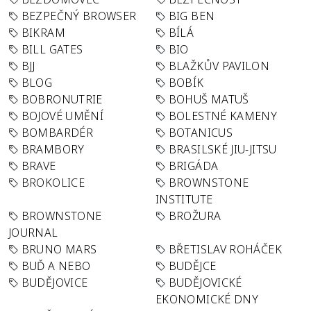
BEZPEČNÝ BROWSER
BIG BEN
BIKRAM
BÍLÁ
BILL GATES
BIO
BJJ
BLAŽKŮV PAVILON
BLOG
BOBÍK
BOBRONUTRIE
BOHUŠ MATUŠ
BOJOVÉ UMĚNÍ
BOLESTNÉ KAMENY
BOMBARDÉR
BOTANICUS
BRAMBORY
BRASILSKÉ JIU-JITSU
BRAVE
BRIGÁDA
BROKOLICE
BROWNSTONE
INSTITUTE
BROWNSTONE
BROŽURA
JOURNAL
BRUNO MARS
BŘETISLAV ROHÁČEK
BUĎ A NEBO
BUDĚJCE
BUDĚJOVICE
BUDĚJOVICKÉ
EKONOMICKÉ DNY