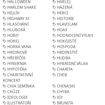
HALLOWEEN
HARLEJ
HARLEM SHAKE
HÁZENÁ
HEJLÍK
HERCI
HIGHWAY 61
HISTORIE
HLASOVÁNÍ
HLAVOLAM
HLUBOKÁ
HOAX
HOBIT
HODNOCENÍ VÝUKY
HOKEJ
HOKEJISTÉ
HORKÁ VANA
HOSPODA
HRDINOVÉ
HRDINSTVÍ
HŘEBÍČEK
HUDBA
HYBERNIA
HYBRIDNÍ VÁLKA
HYPOTÉKA
CHARITA
CHARITATIVNÍ
CHEB
KONCERT
CHIA SEMÍNKA
CHINASKI
CHŮZE
CHYBA
IDEOLOGIE
IGY
ILUSTRÁTOŘI
IMUNITA