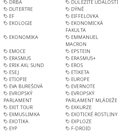
DRBA
DŮLEŽITÉ UDÁLOSTI
DUTERTRE
DÝNĚ
EF
EIFFELOVKA
EKOLOGIE
EKONOMICKÁ
FAKULTA
EKONOMIKA
EMMANUEL
MACRON
EMOCE
EPSTEIN
ERASMUS
ERASMUS+
ERIK AXL SUND
EROS
ESEJ
ETIKETA
ETIOPIE
EUROPE
EVA BUREŠOVÁ
EVERNOTE
EVROPSKÝ
EVROPSKÝ
PARLAMENT
PARLAMENT MLÁDEŽE
EXIT TOUR
EXKURZE
EXMUSLIMKA
EXOTICKÉ ROSTLINY
EXOTIKA
EXPLOZE
EYP
F-DROID