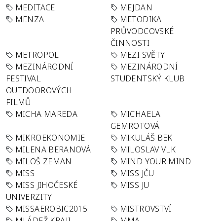
MEDITACE
MEJDAN
MENZA
METODIKA
PRŮVODCOVSKÉ
ČINNOSTI
METROPOL
MEZI SVĚTY
MEZINÁRODNÍ
MEZINÁRODNÍ
FESTIVAL
STUDENTSKÝ KLUB
OUTDOOROVÝCH
FILMŮ
MICHA MAREDA
MICHAELA
GEMROTOVÁ
MIKROEKONOMIE
MIKULÁŠ BEK
MILENA BERANOVÁ
MILOSLAV VLK
MILOŠ ZEMAN
MIND YOUR MIND
MISS
MISS JČU
MISS JIHOČESKÉ
MISS JU
UNIVERZITY
MISSAEROBIC2015
MISTROVSTVÍ
MLÁDEŽ KRAJI
MMA