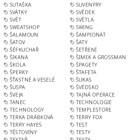
SUTAŠKA
SUVENÝRY
SVÁTKY
SVĚDEK
SVĚT
SVĚTLA
SWEATSHOP
SWING
ŠALAMOUN
ŠAMPIONÁT
ŠATOV
ŠATY
ŠÉFKUCHAŘ
ŠETŘENÍ
ŠIKANA
ŠIMEK A GROSSMAN
ŠKOLA
ŠPAGETY
ŠPERKY
ŠTAFETA
ŠŤASTNÉ A VESELÉ
ŠUKAS
ŠUSPA
ŠVÉDSKO
ŠVEJK
TAJNÁ OPERACE
TANEC
TECHNOLOGIE
TECHNOLOGY
TEMPLESTORE
TERKA DRÁBKOVÁ
TERRY FOX
TERRY HAYES
TEST
TĚSTOVINY
TESTY
TEXTAŘ
TEXTY