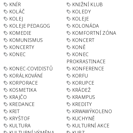
KNÍR
KNIŽNÍ KLUB
KOLÁČ
KOLEDY
KOLEJ
KOLEJE
KOLEJE PEDAGOG
KOLONÁDA
KOMEDIE
KOMFORTNÍ ZÓNA
KOMUNISMUS
KONCERT
KONCERTY
KONĚ
KONEC
KONEC
PROKRASTINACE
KONEC-COVIDISTŮ
KONFERENCE
KORÁLKOVÁNÍ
KORFU
KORPORACE
KORUPCE
KOSMETIKA
KRÁDEŽ
KRAJČO
KRAMPUS
KREDANCE
KREDITY
KRIT
KRWAWÝKOLENO
KRYŠTOF
KUCHYNĚ
KULTURA
KULTURNÍ AKCE
KULTURNÍ VÝMĚNA
KURZ