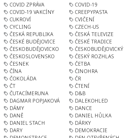
COVID ZPRÁVA
COVID-19
COVID-19 VAKCÍNY
CREEPYPASTA
CUKROVÍ
CVIČENÍ
CYCLING
CZECH-US
ČESKÁ REPUBLIKA
ČESKÁ TELEVIZE
ČESKÉ BUDĚJOVICE
ČESKÉ TRADICE
ČESKOBUDĚJOVICKO
ČESKOBUDĚJOVICKÝ
ČESKOSLOVENSKO
ČESKÝ ROZHLAS
ČESNEK
ČETBA
ČÍNA
ČINOHRA
ČOKOLÁDA
ČR
ČT
ČTENÍ
ČUTACÍMERUNA
D&B
DAGMAR POPJAKOVÁ
DALEKOHLED
DÁMY
DANCE
DANĚ
DANIEL HŮLKA
DANIEL STACH
DÁRKY
DARY
DEMOKRACIE
DEMONSTRACE
DEN OTEVŘENÝCH