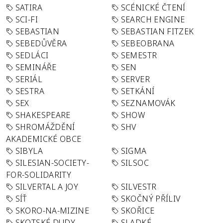
SATIRA
SCÉNICKÉ ČTENÍ
SCI-FI
SEARCH ENGINE
SEBASTIAN
SEBASTIAN FITZEK
SEBEDŮVĚRA
SEBEOBRANA
SEDLÁCI
SEMESTR
SEMINÁŘE
SEN
SERIÁL
SERVER
SESTRA
SETKÁNÍ
SEX
SEZNAMOVÁK
SHAKESPEARE
SHOW
SHROMÁŽDĚNÍ
SHV
AKADEMICKÉ OBCE
SIBYLA
SIGMA
SILESIAN-SOCIETY-
SILSOC
FOR-SOLIDARITY
SILVERTAL A JOY
SILVESTR
SÍŤ
SKOČNÝ PŘÍLIV
SKORO-NA-MIZINE
SKOŘICE
SKOTSKÉ DUDY
SLADKÉ