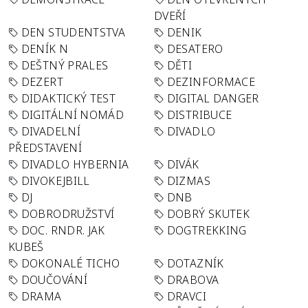
DVEŘÍ
DEN STUDENTSTVA
DENIK
DENÍK N
DESATERO
DEŠTNÝ PRALES
DĚTI
DEZERT
DEZINFORMACE
DIDAKTICKÝ TEST
DIGITAL DANGER
DIGITÁLNÍ NOMÁD
DISTRIBUCE
DIVADELNÍ
DIVADLO
PŘEDSTAVENÍ
DIVADLO HYBERNIA
DIVÁK
DIVOKEJBILL
DIZMAS
DJ
DNB
DOBRODRUŽSTVÍ
DOBRÝ SKUTEK
DOC. RNDR. JAK
DOGTREKKING
KUBEŠ
DOKONALÉ TICHO
DOTAZNÍK
DOUČOVÁNÍ
DRABOVA
DRAMA
DRAVCI