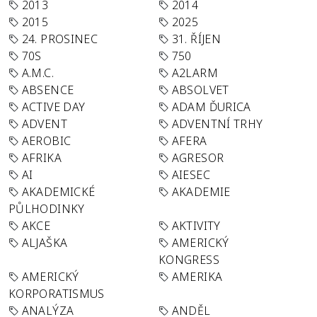
2013
2014
2015
2025
24. PROSINEC
31. ŘÍJEN
70S
750
A.M.C.
A2LARM
ABSENCE
ABSOLVET
ACTIVE DAY
ADAM ĎURICA
ADVENT
ADVENTNÍ TRHY
AEROBIC
AFERA
AFRIKA
AGRESOR
AI
AIESEC
AKADEMICKÉ
AKADEMIE
PŮLHODINKY
AKCE
AKTIVITY
ALJAŠKA
AMERICKÝ
KONGRESS
AMERICKÝ
AMERIKA
KORPORATISMUS
ANALÝZA
ANDĚL