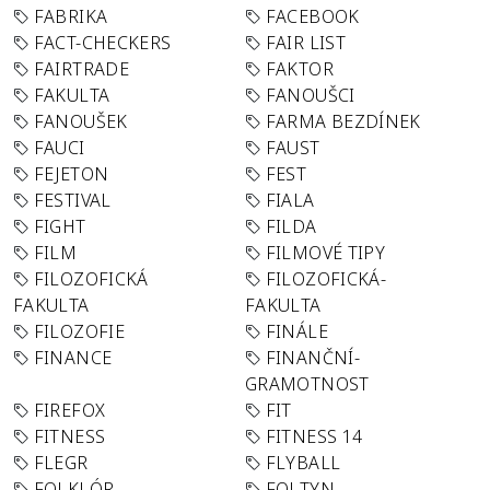
FABRIKA
FACEBOOK
FACT-CHECKERS
FAIR LIST
FAIRTRADE
FAKTOR
FAKULTA
FANOUŠCI
FANOUŠEK
FARMA BEZDÍNEK
FAUCI
FAUST
FEJETON
FEST
FESTIVAL
FIALA
FIGHT
FILDA
FILM
FILMOVÉ TIPY
FILOZOFICKÁ
FILOZOFICKÁ-
FAKULTA
FAKULTA
FILOZOFIE
FINÁLE
FINANCE
FINANČNÍ-
GRAMOTNOST
FIREFOX
FIT
FITNESS
FITNESS 14
FLEGR
FLYBALL
FOLKLÓR
FOLTYN