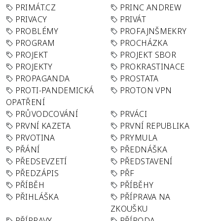
PRIMÁT.CZ
PRINC ANDREW
PRIVACY
PRIVÁT
PROBLÉMY
PROFAJNŠMEKRY
PROGRAM
PROCHÁZKA
PROJEKT
PROJEKT SBOR
PROJEKTY
PROKRASTINACE
PROPAGANDA
PROSTATA
PROTI-PANDEMICKÁ
PROTON VPN
OPATŘENÍ
PRŮVODCOVÁNÍ
PRVÁCI
PRVNÍ KAZETA
PRVNÍ REPUBLIKA
PRVOTINA
PRYMULA
PŘÁNÍ
PŘEDNÁŠKA
PŘEDSEVZETÍ
PŘEDSTAVENÍ
PŘEDZÁPIS
PŘF
PŘÍBĚH
PŘÍBĚHY
PŘIHLÁŠKA
PŘÍPRAVA NA
ZKOUŠKU
PŘÍPRAVY
PŘÍRODA