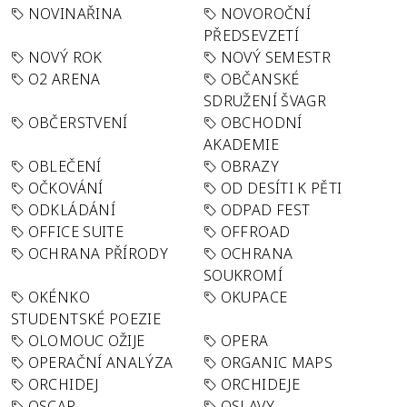
NOVINAŘINA
NOVOROČNÍ
PŘEDSEVZETÍ
NOVÝ ROK
NOVÝ SEMESTR
O2 ARENA
OBČANSKÉ
SDRUŽENÍ ŠVAGR
OBČERSTVENÍ
OBCHODNÍ
AKADEMIE
OBLEČENÍ
OBRAZY
OČKOVÁNÍ
OD DESÍTI K PĚTI
ODKLÁDÁNÍ
ODPAD FEST
OFFICE SUITE
OFFROAD
OCHRANA PŘÍRODY
OCHRANA
SOUKROMÍ
OKÉNKO
OKUPACE
STUDENTSKÉ POEZIE
OLOMOUC OŽIJE
OPERA
OPERAČNÍ ANALÝZA
ORGANIC MAPS
ORCHIDEJ
ORCHIDEJE
OSCAR
OSLAVY