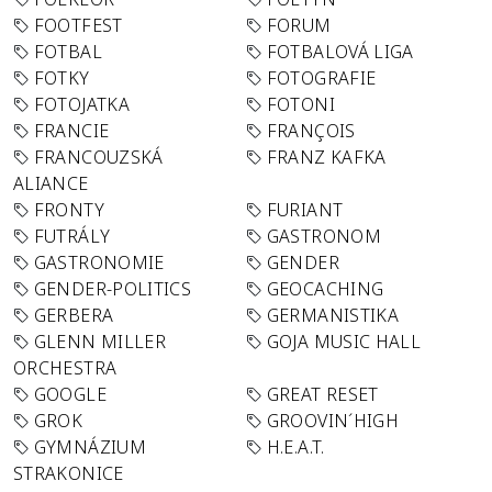
FOOTFEST
FORUM
FOTBAL
FOTBALOVÁ LIGA
FOTKY
FOTOGRAFIE
FOTOJATKA
FOTONI
FRANCIE
FRANÇOIS
FRANCOUZSKÁ
FRANZ KAFKA
ALIANCE
FRONTY
FURIANT
FUTRÁLY
GASTRONOM
GASTRONOMIE
GENDER
GENDER-POLITICS
GEOCACHING
GERBERA
GERMANISTIKA
GLENN MILLER
GOJA MUSIC HALL
ORCHESTRA
GOOGLE
GREAT RESET
GROK
GROOVIN´HIGH
GYMNÁZIUM
H.E.A.T.
STRAKONICE