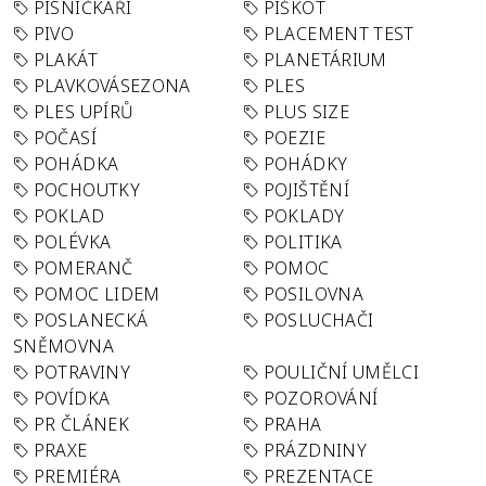
PÍSNIČKÁŘI
PIŠKOT
PIVO
PLACEMENT TEST
PLAKÁT
PLANETÁRIUM
PLAVKOVÁSEZONA
PLES
PLES UPÍRŮ
PLUS SIZE
POČASÍ
POEZIE
POHÁDKA
POHÁDKY
POCHOUTKY
POJIŠTĚNÍ
POKLAD
POKLADY
POLÉVKA
POLITIKA
POMERANČ
POMOC
POMOC LIDEM
POSILOVNA
POSLANECKÁ
POSLUCHAČI
SNĚMOVNA
POTRAVINY
POULIČNÍ UMĚLCI
POVÍDKA
POZOROVÁNÍ
PR ČLÁNEK
PRAHA
PRAXE
PRÁZDNINY
PREMIÉRA
PREZENTACE