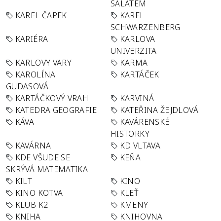
SALÁTEM
KAREL ČAPEK
KAREL
SCHWARZENBERG
KARIÉRA
KARLOVA
UNIVERZITA
KARLOVY VARY
KARMA
KAROLÍNA
KARTÁČEK
GUDASOVÁ
KARTÁČKOVÝ VRAH
KARVINÁ
KATEDRA GEOGRAFIE
KATEŘINA ŽEJDLOVÁ
KÁVA
KAVÁRENSKÉ
HISTORKY
KAVÁRNA
KD VLTAVA
KDE VŠUDE SE
KEŇA
SKRÝVÁ MATEMATIKA
KILT
KINO
KINO KOTVA
KLEŤ
KLUB K2
KMENY
KNIHA
KNIHOVNA