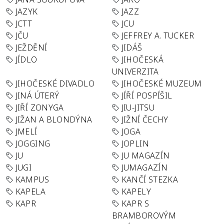
JAZYK
JAZZ
JCTT
JCU
JČU
JEFFREY A. TUCKER
JEŽDĚNÍ
JIDÁŠ
JÍDLO
JIHOČESKÁ
UNIVERZITA
JIHOČESKÉ DIVADLO
JIHOČESKÉ MUZEUM
JINÁ ÚTERÝ
JÍŘÍ POSPÍŠIL
JIŘÍ ZONYGA
JIU-JITSU
JIŽAN A BLONDÝNA
JIŽNÍ ČECHY
JMELÍ
JOGA
JOGGING
JOPLIN
JU
JU MAGAZÍN
JUGI
JUMAGAZÍN
KAMPUS
KANČÍ STEZKA
KAPELA
KAPELY
KAPR
KAPR S
BRAMBOROVÝM