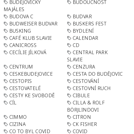
BUDĚJOVICKÝ
BUDOUCNOST
MAJÁLES
BUDOVA C
BUDVAR
BUDWEISER BUDVAR
BUSKERS FEST
BUSKING
BYDLENÍ
CAFÉ KLUB SLAVIE
CALENDAR
CANICROSS
CD
CECÍLIE JÍLKOVÁ
CENTRAL PARK
SLAVIE
CENTRUM
CENZURA
CESKEBUDEJOVICE
CESTA DO BUDĚJOVIC
CESTOPIS
CESTOVÁNÍ
CESTOVATELÉ
CESTOVNÍ RUCH
CESTY KE SVOBODĚ
CIBULE
CÍL
CILLA & ROLF
BÖRJLINDOVI
CIMMO
CITRON
CIZINA
CK FISHER
CO TO BYL COVID
COVID