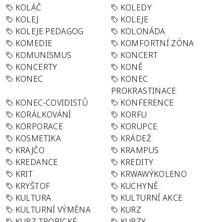
KOLÁČ
KOLEDY
KOLEJ
KOLEJE
KOLEJE PEDAGOG
KOLONÁDA
KOMEDIE
KOMFORTNÍ ZÓNA
KOMUNISMUS
KONCERT
KONCERTY
KONĚ
KONEC
KONEC
PROKRASTINACE
KONEC-COVIDISTŮ
KONFERENCE
KORÁLKOVÁNÍ
KORFU
KORPORACE
KORUPCE
KOSMETIKA
KRÁDEŽ
KRAJČO
KRAMPUS
KREDANCE
KREDITY
KRIT
KRWAWÝKOLENO
KRYŠTOF
KUCHYNĚ
KULTURA
KULTURNÍ AKCE
KULTURNÍ VÝMĚNA
KURZ
KURZ TROPICKÉ
KURZY