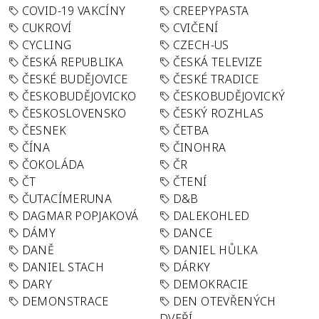
COVID-19 VAKCÍNY
CREEPYPASTA
CUKROVÍ
CVIČENÍ
CYCLING
CZECH-US
ČESKÁ REPUBLIKA
ČESKÁ TELEVIZE
ČESKÉ BUDĚJOVICE
ČESKÉ TRADICE
ČESKOBUDĚJOVICKO
ČESKOBUDĚJOVICKÝ
ČESKOSLOVENSKO
ČESKÝ ROZHLAS
ČESNEK
ČETBA
ČÍNA
ČINOHRA
ČOKOLÁDA
ČR
ČT
ČTENÍ
ČUTACÍMERUNA
D&B
DAGMAR POPJAKOVÁ
DALEKOHLED
DÁMY
DANCE
DANĚ
DANIEL HŮLKA
DANIEL STACH
DÁRKY
DARY
DEMOKRACIE
DEMONSTRACE
DEN OTEVŘENÝCH
DVEŘÍ