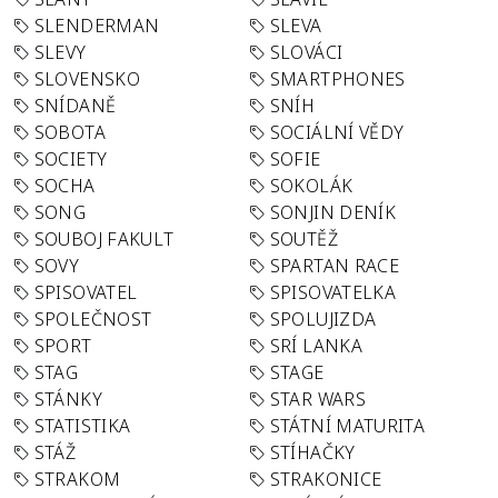
SLENDERMAN
SLEVA
SLEVY
SLOVÁCI
SLOVENSKO
SMARTPHONES
SNÍDANĚ
SNÍH
SOBOTA
SOCIÁLNÍ VĚDY
SOCIETY
SOFIE
SOCHA
SOKOLÁK
SONG
SONJIN DENÍK
SOUBOJ FAKULT
SOUTĚŽ
SOVY
SPARTAN RACE
SPISOVATEL
SPISOVATELKA
SPOLEČNOST
SPOLUJIZDA
SPORT
SRÍ LANKA
STAG
STAGE
STÁNKY
STAR WARS
STATISTIKA
STÁTNÍ MATURITA
STÁŽ
STÍHAČKY
STRAKOM
STRAKONICE