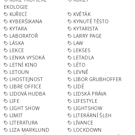
EKOLOGIE
KUŘECÍ
KVĚTÁK
KYBERŠIKANA
KYNUTÉ TĚSTO
KYTARA
KYTARISTA
LABORATOŘ
LARRY PAGE
LÁSKA
LAW
LEKCE
LEKSES
LENKA VYSOKÁ
LETADLA
LETNÍ KINO
LÉTO
LETOUN
LEVNĚ
LHOSTEJNOST
LIBOR GRUBHOFFER
LIBRE OFFICE
LIDÉ
LIDOVÁ HUDBA
LIDSKÁ PRÁVA
LIFE
LIFESTYLE
LIGHT SHOW
LIGHTSHOW
LIMIT
LITERÁRNÍ ŠLEH
LITERATURA
LÍVANCE
LIZA MARKLUND
LOCKDOWN