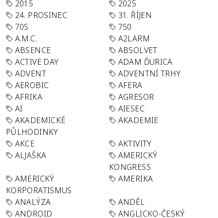
2015
2025
24. PROSINEC
31. ŘÍJEN
70S
750
A.M.C.
A2LARM
ABSENCE
ABSOLVET
ACTIVE DAY
ADAM ĎURICA
ADVENT
ADVENTNÍ TRHY
AEROBIC
AFERA
AFRIKA
AGRESOR
AI
AIESEC
AKADEMICKÉ
AKADEMIE
PŮLHODINKY
AKCE
AKTIVITY
ALJAŠKA
AMERICKÝ
KONGRESS
AMERICKÝ
AMERIKA
KORPORATISMUS
ANALÝZA
ANDĚL
ANDROID
ANGLICKO-ČESKÝ