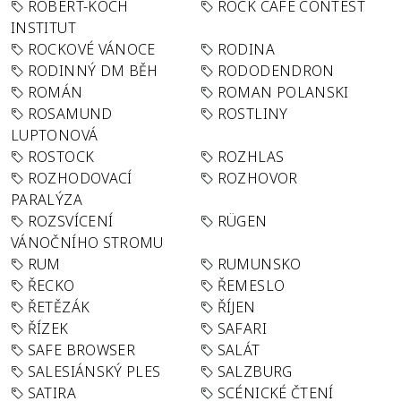
ROBERT-KOCH
ROCK CAFÉ CONTEST
INSTITUT
ROCKOVÉ VÁNOCE
RODINA
RODINNÝ DM BĚH
RODODENDRON
ROMÁN
ROMAN POLANSKI
ROSAMUND
ROSTLINY
LUPTONOVÁ
ROSTOCK
ROZHLAS
ROZHODOVACÍ
ROZHOVOR
PARALÝZA
ROZSVÍCENÍ
RÜGEN
VÁNOČNÍHO STROMU
RUM
RUMUNSKO
ŘECKO
ŘEMESLO
ŘETĚZÁK
ŘÍJEN
ŘÍZEK
SAFARI
SAFE BROWSER
SALÁT
SALESIÁNSKÝ PLES
SALZBURG
SATIRA
SCÉNICKÉ ČTENÍ