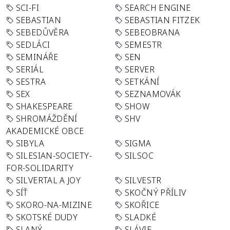
SCI-FI
SEARCH ENGINE
SEBASTIAN
SEBASTIAN FITZEK
SEBEDŮVĚRA
SEBEOBRANA
SEDLÁCI
SEMESTR
SEMINÁŘE
SEN
SERIÁL
SERVER
SESTRA
SETKÁNÍ
SEX
SEZNAMOVÁK
SHAKESPEARE
SHOW
SHROMÁŽDĚNÍ
SHV
AKADEMICKÉ OBCE
SIBYLA
SIGMA
SILESIAN-SOCIETY-
SILSOC
FOR-SOLIDARITY
SILVERTAL A JOY
SILVESTR
SÍŤ
SKOČNÝ PŘÍLIV
SKORO-NA-MIZINE
SKOŘICE
SKOTSKÉ DUDY
SLADKÉ
SLANÝ
SLÁVIE