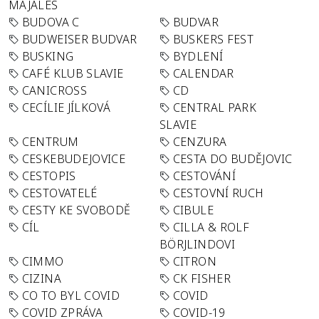
MAJÁLES
BUDOVA C
BUDVAR
BUDWEISER BUDVAR
BUSKERS FEST
BUSKING
BYDLENÍ
CAFÉ KLUB SLAVIE
CALENDAR
CANICROSS
CD
CECÍLIE JÍLKOVÁ
CENTRAL PARK
SLAVIE
CENTRUM
CENZURA
CESKEBUDEJOVICE
CESTA DO BUDĚJOVIC
CESTOPIS
CESTOVÁNÍ
CESTOVATELÉ
CESTOVNÍ RUCH
CESTY KE SVOBODĚ
CIBULE
CÍL
CILLA & ROLF
BÖRJLINDOVI
CIMMO
CITRON
CIZINA
CK FISHER
CO TO BYL COVID
COVID
COVID ZPRÁVA
COVID-19