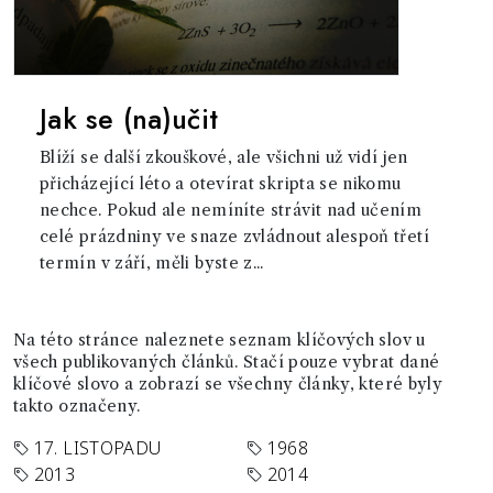
Jak se (na)učit
Blíží se další zkouškové, ale všichni už vidí jen
přicházející léto a otevírat skripta se nikomu
nechce. Pokud ale nemíníte strávit nad učením
celé prázdniny ve snaze zvládnout alespoň třetí
termín v září, měli byste z...
Na této stránce naleznete seznam klíčových slov u
všech publikovaných článků. Stačí pouze vybrat dané
klíčové slovo a zobrazí se všechny články, které byly
takto označeny.
17. LISTOPADU
1968
2013
2014