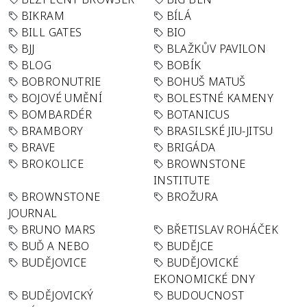
BIKRAM
BÍLÁ
BILL GATES
BIO
BJJ
BLAŽKŮV PAVILON
BLOG
BOBÍK
BOBRONUTRIE
BOHUŠ MATUŠ
BOJOVÉ UMĚNÍ
BOLESTNÉ KAMENY
BOMBARDÉR
BOTANICUS
BRAMBORY
BRASILSKÉ JIU-JITSU
BRAVE
BRIGÁDA
BROKOLICE
BROWNSTONE
INSTITUTE
BROWNSTONE
BROŽURA
JOURNAL
BRUNO MARS
BŘETISLAV ROHÁČEK
BUĎ A NEBO
BUDĚJCE
BUDĚJOVICE
BUDĚJOVICKÉ
EKONOMICKÉ DNY
BUDĚJOVICKÝ
BUDOUCNOST