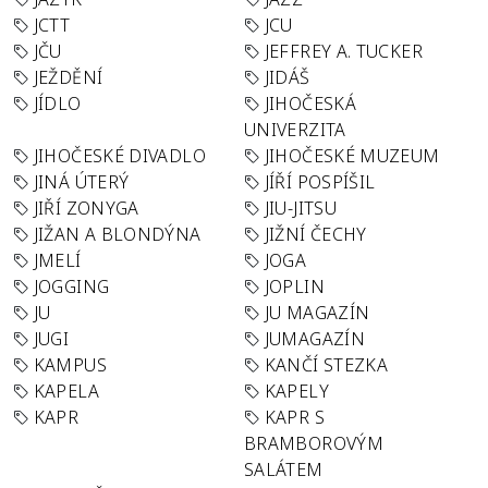
JCTT
JCU
JČU
JEFFREY A. TUCKER
JEŽDĚNÍ
JIDÁŠ
JÍDLO
JIHOČESKÁ
UNIVERZITA
JIHOČESKÉ DIVADLO
JIHOČESKÉ MUZEUM
JINÁ ÚTERÝ
JÍŘÍ POSPÍŠIL
JIŘÍ ZONYGA
JIU-JITSU
JIŽAN A BLONDÝNA
JIŽNÍ ČECHY
JMELÍ
JOGA
JOGGING
JOPLIN
JU
JU MAGAZÍN
JUGI
JUMAGAZÍN
KAMPUS
KANČÍ STEZKA
KAPELA
KAPELY
KAPR
KAPR S
BRAMBOROVÝM
SALÁTEM