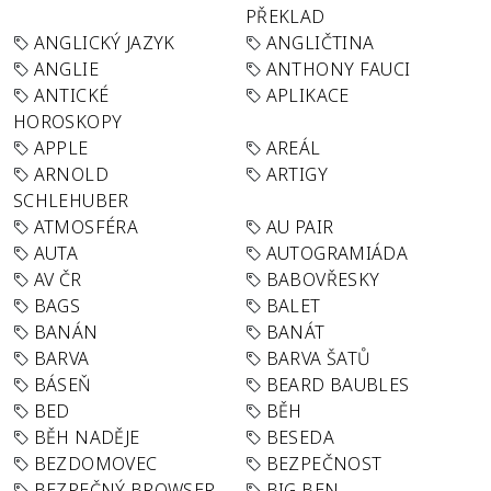
PŘEKLAD
ANGLICKÝ JAZYK
ANGLIČTINA
ANGLIE
ANTHONY FAUCI
ANTICKÉ
APLIKACE
HOROSKOPY
APPLE
AREÁL
ARNOLD
ARTIGY
SCHLEHUBER
ATMOSFÉRA
AU PAIR
AUTA
AUTOGRAMIÁDA
AV ČR
BABOVŘESKY
BAGS
BALET
BANÁN
BANÁT
BARVA
BARVA ŠATŮ
BÁSEŇ
BEARD BAUBLES
BED
BĚH
BĚH NADĚJE
BESEDA
BEZDOMOVEC
BEZPEČNOST
BEZPEČNÝ BROWSER
BIG BEN