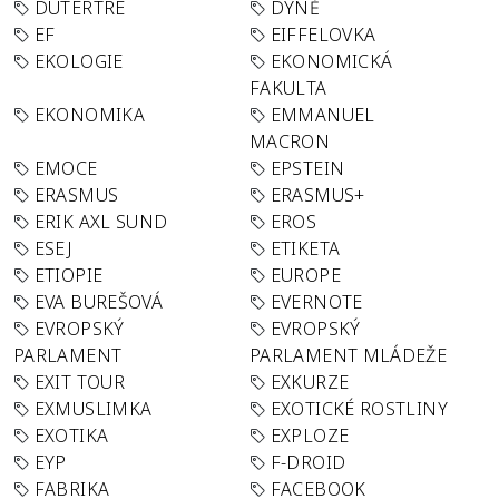
DUTERTRE
DÝNĚ
EF
EIFFELOVKA
EKOLOGIE
EKONOMICKÁ
FAKULTA
EKONOMIKA
EMMANUEL
MACRON
EMOCE
EPSTEIN
ERASMUS
ERASMUS+
ERIK AXL SUND
EROS
ESEJ
ETIKETA
ETIOPIE
EUROPE
EVA BUREŠOVÁ
EVERNOTE
EVROPSKÝ
EVROPSKÝ
PARLAMENT
PARLAMENT MLÁDEŽE
EXIT TOUR
EXKURZE
EXMUSLIMKA
EXOTICKÉ ROSTLINY
EXOTIKA
EXPLOZE
EYP
F-DROID
FABRIKA
FACEBOOK