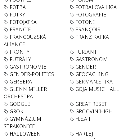
FOTBAL
FOTBALOVÁ LIGA
FOTKY
FOTOGRAFIE
FOTOJATKA
FOTONI
FRANCIE
FRANÇOIS
FRANCOUZSKÁ
FRANZ KAFKA
ALIANCE
FRONTY
FURIANT
FUTRÁLY
GASTRONOM
GASTRONOMIE
GENDER
GENDER-POLITICS
GEOCACHING
GERBERA
GERMANISTIKA
GLENN MILLER
GOJA MUSIC HALL
ORCHESTRA
GOOGLE
GREAT RESET
GROK
GROOVIN´HIGH
GYMNÁZIUM
H.E.A.T.
STRAKONICE
HALLOWEEN
HARLEJ