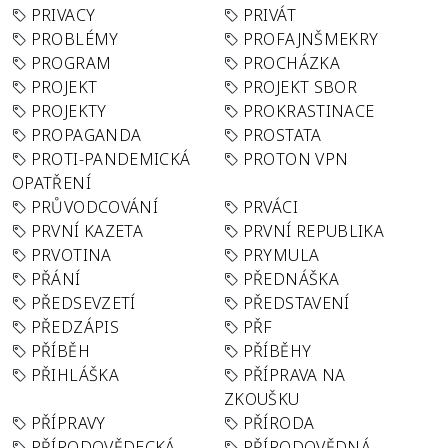
PRIVACY
PRIVÁT
PROBLÉMY
PROFAJNŠMEKRY
PROGRAM
PROCHÁZKA
PROJEKT
PROJEKT SBOR
PROJEKTY
PROKRASTINACE
PROPAGANDA
PROSTATA
PROTI-PANDEMICKÁ
PROTON VPN
OPATŘENÍ
PRŮVODCOVÁNÍ
PRVÁCI
PRVNÍ KAZETA
PRVNÍ REPUBLIKA
PRVOTINA
PRYMULA
PŘÁNÍ
PŘEDNÁŠKA
PŘEDSEVZETÍ
PŘEDSTAVENÍ
PŘEDZÁPIS
PŘF
PŘÍBĚH
PŘÍBĚHY
PŘIHLÁŠKA
PŘÍPRAVA NA
ZKOUŠKU
PŘÍPRAVY
PŘÍRODA
PŘÍRODOVĚDECKÁ
PŘÍRODOVĚDNÁ