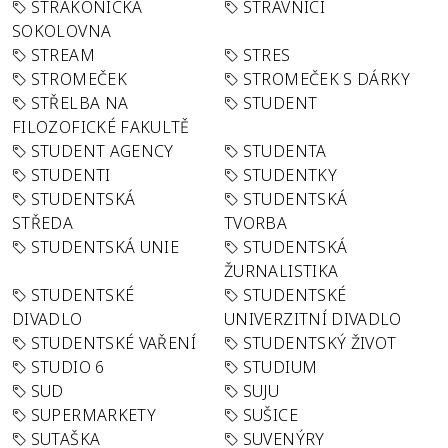
STRAKONICKÁ
STRÁVNÍCI
SOKOLOVNA
STREAM
STRES
STROMEČEK
STROMEČEK S DÁRKY
STŘELBA NA
STUDENT
FILOZOFICKÉ FAKULTĚ
STUDENT AGENCY
STUDENTA
STUDENTI
STUDENTKY
STUDENTSKÁ
STUDENTSKÁ
STŘEDA
TVORBA
STUDENTSKÁ UNIE
STUDENTSKÁ
ŽURNALISTIKA
STUDENTSKÉ
STUDENTSKÉ
DIVADLO
UNIVERZITNÍ DIVADLO
STUDENTSKÉ VAŘENÍ
STUDENTSKÝ ŽIVOT
STUDIO 6
STUDIUM
SUD
SUJU
SUPERMARKETY
SUŠICE
SUTAŠKA
SUVENÝRY