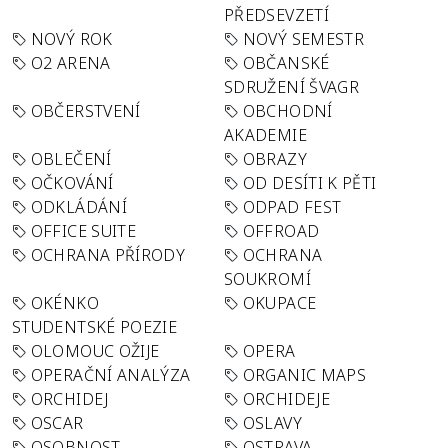
PŘEDSEVZETÍ
NOVÝ ROK
NOVÝ SEMESTR
O2 ARENA
OBČANSKÉ
SDRUŽENÍ ŠVAGR
OBČERSTVENÍ
OBCHODNÍ
AKADEMIE
OBLEČENÍ
OBRAZY
OČKOVÁNÍ
OD DESÍTI K PĚTI
ODKLÁDÁNÍ
ODPAD FEST
OFFICE SUITE
OFFROAD
OCHRANA PŘÍRODY
OCHRANA
SOUKROMÍ
OKÉNKO
OKUPACE
STUDENTSKÉ POEZIE
OLOMOUC OŽIJE
OPERA
OPERAČNÍ ANALÝZA
ORGANIC MAPS
ORCHIDEJ
ORCHIDEJE
OSCAR
OSLAVY
OSOBNOST
OSTRAVA