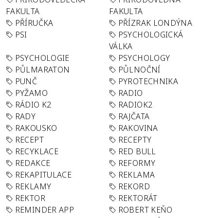
FAKULTA
FAKULTA
PŘÍRUČKA
PŘÍZRAK LONDÝNA
PSI
PSYCHOLOGICKÁ
VÁLKA
PSYCHOLOGIE
PSYCHOLOGY
PŮLMARATON
PŮLNOČNÍ
PUNČ
PYROTECHNIKA
PYŽAMO
RADIO
RÁDIO K2
RADIOK2
RADY
RAJČATA
RAKOUSKO
RAKOVINA
RECEPT
RECEPTY
RECYKLACE
RED BULL
REDAKCE
REFORMY
REKAPITULACE
REKLAMA
REKLAMY
REKORD
REKTOR
REKTORÁT
REMINDER APP
ROBERT KEŇO