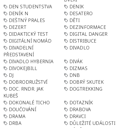
DEN STUDENTSTVA
DENIK
DENÍK N
DESATERO
DEŠTNÝ PRALES
DĚTI
DEZERT
DEZINFORMACE
DIDAKTICKÝ TEST
DIGITAL DANGER
DIGITÁLNÍ NOMÁD
DISTRIBUCE
DIVADELNÍ
DIVADLO
PŘEDSTAVENÍ
DIVADLO HYBERNIA
DIVÁK
DIVOKEJBILL
DIZMAS
DJ
DNB
DOBRODRUŽSTVÍ
DOBRÝ SKUTEK
DOC. RNDR. JAK
DOGTREKKING
KUBEŠ
DOKONALÉ TICHO
DOTAZNÍK
DOUČOVÁNÍ
DRABOVA
DRAMA
DRAVCI
DRBA
DŮLEŽITÉ UDÁLOSTI