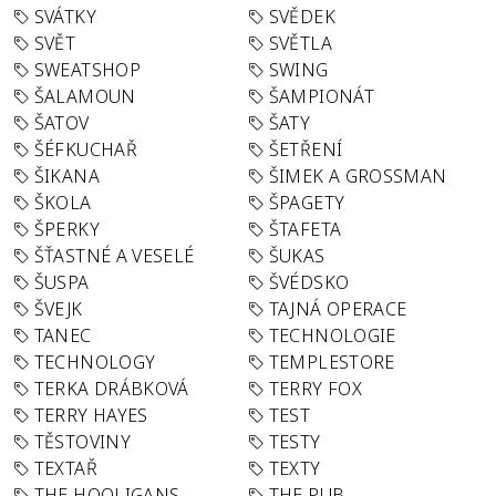
SVÁTKY
SVĚDEK
SVĚT
SVĚTLA
SWEATSHOP
SWING
ŠALAMOUN
ŠAMPIONÁT
ŠATOV
ŠATY
ŠÉFKUCHAŘ
ŠETŘENÍ
ŠIKANA
ŠIMEK A GROSSMAN
ŠKOLA
ŠPAGETY
ŠPERKY
ŠTAFETA
ŠŤASTNÉ A VESELÉ
ŠUKAS
ŠUSPA
ŠVÉDSKO
ŠVEJK
TAJNÁ OPERACE
TANEC
TECHNOLOGIE
TECHNOLOGY
TEMPLESTORE
TERKA DRÁBKOVÁ
TERRY FOX
TERRY HAYES
TEST
TĚSTOVINY
TESTY
TEXTAŘ
TEXTY
THE HOOLIGANS
THE PUB