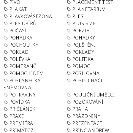
PIVO
PLACEMENT TEST
PLAKÁT
PLANETÁRIUM
PLAVKOVÁSEZONA
PLES
PLES UPÍRŮ
PLUS SIZE
POČASÍ
POEZIE
POHÁDKA
POHÁDKY
POCHOUTKY
POJIŠTĚNÍ
POKLAD
POKLADY
POLÉVKA
POLITIKA
POMERANČ
POMOC
POMOC LIDEM
POSILOVNA
POSLANECKÁ
POSLUCHAČI
SNĚMOVNA
POTRAVINY
POULIČNÍ UMĚLCI
POVÍDKA
POZOROVÁNÍ
PR ČLÁNEK
PRAHA
PRAXE
PRÁZDNINY
PREMIÉRA
PREZENTACE
PRIMÁT.CZ
PRINC ANDREW