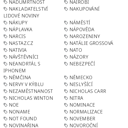
NADÚMRTNOST
NAIROBI
NAKLADATELSTVÍ
NAKUPOVÁNÍ
LIDOVÉ NOVINY
NÁKUPY
NÁMĚSTÍ
NÁPLAVKA
NÁPOVĚDA
NARCIS
NAROZENINY
NASTAZ.CZ
NATÁLIE GROSSOVÁ
NATIVIA
NATO
NÁVŠTĚVNÍCI
NÁZORY
NEANDRTÁL S
NEBEZPEČÍ
IPHONEM
NĚMČINA
NĚMECKO
NERVY V KÝBLU
NESLYŠÍCÍ
NEZAMĚSTNANOST
NICHOLAS CARR
NICHOLAS WINTON
NITRA
NOE
NOMINACE
NONAME
NORMALIZACE
NOT FOUND
NOVEMBER
NOVINAŘINA
NOVOROČNÍ