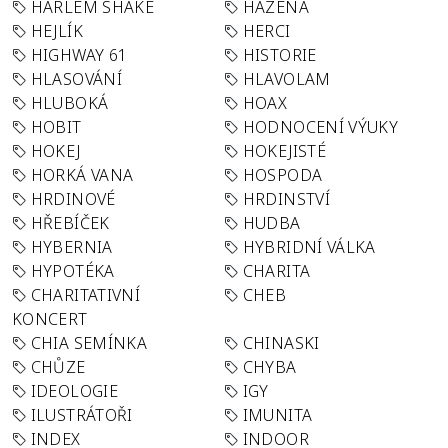
HARLEM SHAKE
HÁZENÁ
HEJLÍK
HERCI
HIGHWAY 61
HISTORIE
HLASOVÁNÍ
HLAVOLAM
HLUBOKÁ
HOAX
HOBIT
HODNOCENÍ VÝUKY
HOKEJ
HOKEJISTÉ
HORKÁ VANA
HOSPODA
HRDINOVÉ
HRDINSTVÍ
HŘEBÍČEK
HUDBA
HYBERNIA
HYBRIDNÍ VÁLKA
HYPOTÉKA
CHARITA
CHARITATIVNÍ
CHEB
KONCERT
CHIA SEMÍNKA
CHINASKI
CHŮZE
CHYBA
IDEOLOGIE
IGY
ILUSTRÁTOŘI
IMUNITA
INDEX
INDOOR