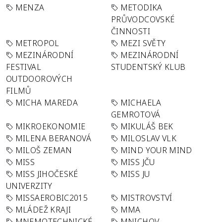
MENZA
METODIKA
PRŮVODCOVSKÉ
ČINNOSTI
METROPOL
MEZI SVĚTY
MEZINÁRODNÍ
MEZINÁRODNÍ
FESTIVAL
STUDENTSKÝ KLUB
OUTDOOROVÝCH
FILMŮ
MICHA MAREDA
MICHAELA
GEMROTOVÁ
MIKROEKONOMIE
MIKULÁŠ BEK
MILENA BERANOVÁ
MILOSLAV VLK
MILOŠ ZEMAN
MIND YOUR MIND
MISS
MISS JČU
MISS JIHOČESKÉ
MISS JU
UNIVERZITY
MISSAEROBIC2015
MISTROVSTVÍ
MLÁDEŽ KRAJI
MMA
MNEMOTECHNICKÉ
MNICHOV