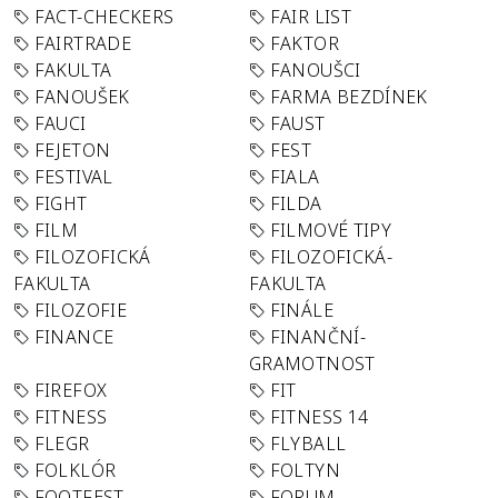
FACT-CHECKERS
FAIR LIST
FAIRTRADE
FAKTOR
FAKULTA
FANOUŠCI
FANOUŠEK
FARMA BEZDÍNEK
FAUCI
FAUST
FEJETON
FEST
FESTIVAL
FIALA
FIGHT
FILDA
FILM
FILMOVÉ TIPY
FILOZOFICKÁ
FILOZOFICKÁ-
FAKULTA
FAKULTA
FILOZOFIE
FINÁLE
FINANCE
FINANČNÍ-
GRAMOTNOST
FIREFOX
FIT
FITNESS
FITNESS 14
FLEGR
FLYBALL
FOLKLÓR
FOLTYN
FOOTFEST
FORUM