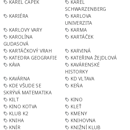
KAREL ČAPEK
KAREL
SCHWARZENBERG
KARIÉRA
KARLOVA
UNIVERZITA
KARLOVY VARY
KARMA
KAROLÍNA
KARTÁČEK
GUDASOVÁ
KARTÁČKOVÝ VRAH
KARVINÁ
KATEDRA GEOGRAFIE
KATEŘINA ŽEJDLOVÁ
KÁVA
KAVÁRENSKÉ
HISTORKY
KAVÁRNA
KD VLTAVA
KDE VŠUDE SE
KEŇA
SKRÝVÁ MATEMATIKA
KILT
KINO
KINO KOTVA
KLEŤ
KLUB K2
KMENY
KNIHA
KNIHOVNA
KNÍR
KNIŽNÍ KLUB