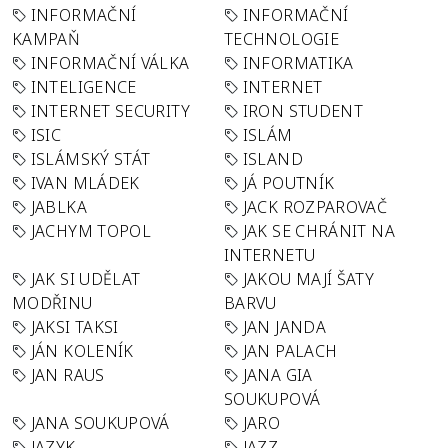
INFORMAČNÍ
INFORMAČNÍ
KAMPAŇ
TECHNOLOGIE
INFORMAČNÍ VÁLKA
INFORMATIKA
INTELIGENCE
INTERNET
INTERNET SECURITY
IRON STUDENT
ISIC
ISLÁM
ISLÁMSKÝ STÁT
ISLAND
IVAN MLÁDEK
JÁ POUTNÍK
JABLKA
JACK ROZPAROVAČ
JACHYM TOPOL
JAK SE CHRÁNIT NA
INTERNETU
JAK SI UDĚLAT
JAKOU MAJÍ ŠATY
MODŘINU
BARVU
JAKSI TAKSI
JAN JANDA
JÁN KOLENÍK
JAN PALACH
JAN RAUS
JANA GIA
SOUKUPOVÁ
JANA SOUKUPOVÁ
JARO
JAZYK
JAZZ