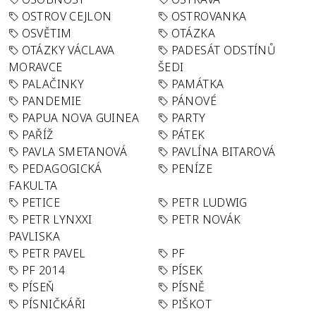
OSTROV CEJLON
OSTROVANKA
OSVĚTIM
OTÁZKA
OTÁZKY VÁCLAVA
PADESÁT ODSTÍNŮ
MORAVCE
ŠEDI
PALAČINKY
PAMÁTKA
PANDEMIE
PÁNOVÉ
PAPUA NOVA GUINEA
PARTY
PAŘÍŽ
PÁTEK
PAVLA SMETANOVÁ
PAVLÍNA BITAROVÁ
PEDAGOGICKÁ
PENÍZE
FAKULTA
PETICE
PETR LUDWIG
PETR LYNXXI
PETR NOVÁK
PAVLISKA
PETR PAVEL
PF
PF 2014
PÍSEK
PÍSEŇ
PÍSNĚ
PÍSNIČKÁŘI
PIŠKOT