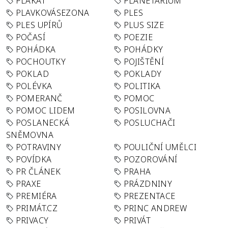
PLAKÁT
PLANETÁRIUM
PLAVKOVÁSEZONA
PLES
PLES UPÍRŮ
PLUS SIZE
POČASÍ
POEZIE
POHÁDKA
POHÁDKY
POCHOUTKY
POJIŠTĚNÍ
POKLAD
POKLADY
POLÉVKA
POLITIKA
POMERANČ
POMOC
POMOC LIDEM
POSILOVNA
POSLANECKÁ
POSLUCHAČI
SNĚMOVNA
POTRAVINY
POULIČNÍ UMĚLCI
POVÍDKA
POZOROVÁNÍ
PR ČLÁNEK
PRAHA
PRAXE
PRÁZDNINY
PREMIÉRA
PREZENTACE
PRIMÁT.CZ
PRINC ANDREW
PRIVACY
PRIVÁT