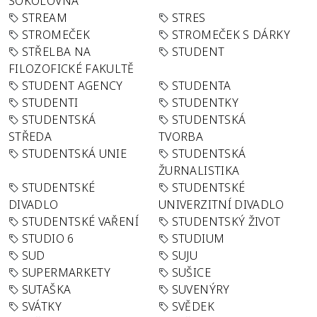
SOKOLOVNA
STREAM
STRES
STROMEČEK
STROMEČEK S DÁRKY
STŘELBA NA
STUDENT
FILOZOFICKÉ FAKULTĚ
STUDENT AGENCY
STUDENTA
STUDENTI
STUDENTKY
STUDENTSKÁ
STUDENTSKÁ
STŘEDA
TVORBA
STUDENTSKÁ UNIE
STUDENTSKÁ
ŽURNALISTIKA
STUDENTSKÉ
STUDENTSKÉ
DIVADLO
UNIVERZITNÍ DIVADLO
STUDENTSKÉ VAŘENÍ
STUDENTSKÝ ŽIVOT
STUDIO 6
STUDIUM
SUD
SUJU
SUPERMARKETY
SUŠICE
SUTAŠKA
SUVENÝRY
SVÁTKY
SVĚDEK