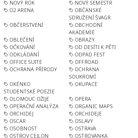
NOVÝ ROK
NOVÝ SEMESTR
O2 ARENA
OBČANSKÉ
SDRUŽENÍ ŠVAGR
OBČERSTVENÍ
OBCHODNÍ
AKADEMIE
OBLEČENÍ
OBRAZY
OČKOVÁNÍ
OD DESÍTI K PĚTI
ODKLÁDÁNÍ
ODPAD FEST
OFFICE SUITE
OFFROAD
OCHRANA PŘÍRODY
OCHRANA
SOUKROMÍ
OKÉNKO
OKUPACE
STUDENTSKÉ POEZIE
OLOMOUC OŽIJE
OPERA
OPERAČNÍ ANALÝZA
ORGANIC MAPS
ORCHIDEJ
ORCHIDEJE
OSCAR
OSLAVY
OSOBNOST
OSTRAVA
OSTROV CEJLON
OSTROVANKA