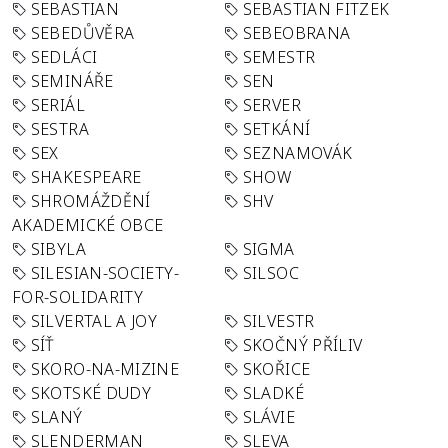
SEBASTIAN
SEBASTIAN FITZEK
SEBEDŮVĚRA
SEBEOBRANA
SEDLÁCI
SEMESTR
SEMINÁŘE
SEN
SERIÁL
SERVER
SESTRA
SETKÁNÍ
SEX
SEZNAMOVÁK
SHAKESPEARE
SHOW
SHROMÁŽDĚNÍ
SHV
AKADEMICKÉ OBCE
SIBYLA
SIGMA
SILESIAN-SOCIETY-
SILSOC
FOR-SOLIDARITY
SILVERTAL A JOY
SILVESTR
SÍŤ
SKOČNÝ PŘÍLIV
SKORO-NA-MIZINE
SKOŘICE
SKOTSKÉ DUDY
SLADKÉ
SLANÝ
SLÁVIE
SLENDERMAN
SLEVA