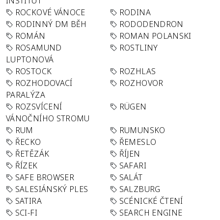
INSTITUT
ROCKOVÉ VÁNOCE
RODINA
RODINNÝ DM BĚH
RODODENDRON
ROMÁN
ROMAN POLANSKI
ROSAMUND
ROSTLINY
LUPTONOVÁ
ROSTOCK
ROZHLAS
ROZHODOVACÍ
ROZHOVOR
PARALÝZA
ROZSVÍCENÍ
RÜGEN
VÁNOČNÍHO STROMU
RUM
RUMUNSKO
ŘECKO
ŘEMESLO
ŘETĚZÁK
ŘÍJEN
ŘÍZEK
SAFARI
SAFE BROWSER
SALÁT
SALESIÁNSKÝ PLES
SALZBURG
SATIRA
SCÉNICKÉ ČTENÍ
SCI-FI
SEARCH ENGINE