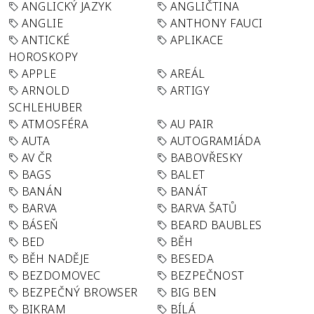
ANGLICKÝ JAZYK
ANGLIČTINA
ANGLIE
ANTHONY FAUCI
ANTICKÉ
APLIKACE
HOROSKOPY
APPLE
AREÁL
ARNOLD
ARTIGY
SCHLEHUBER
ATMOSFÉRA
AU PAIR
AUTA
AUTOGRAMIÁDA
AV ČR
BABOVŘESKY
BAGS
BALET
BANÁN
BANÁT
BARVA
BARVA ŠATŮ
BÁSEŇ
BEARD BAUBLES
BED
BĚH
BĚH NADĚJE
BESEDA
BEZDOMOVEC
BEZPEČNOST
BEZPEČNÝ BROWSER
BIG BEN
BIKRAM
BÍLÁ