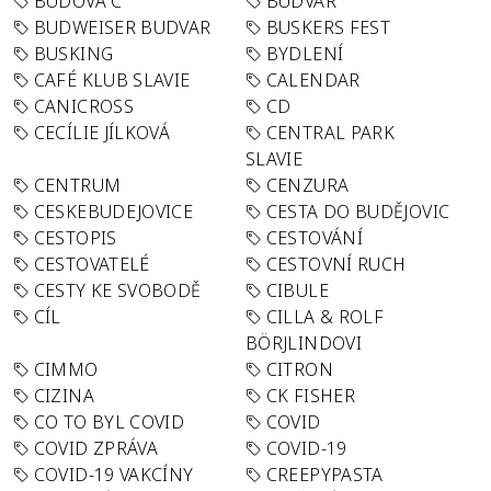
BUDOVA C
BUDVAR
BUDWEISER BUDVAR
BUSKERS FEST
BUSKING
BYDLENÍ
CAFÉ KLUB SLAVIE
CALENDAR
CANICROSS
CD
CECÍLIE JÍLKOVÁ
CENTRAL PARK
SLAVIE
CENTRUM
CENZURA
CESKEBUDEJOVICE
CESTA DO BUDĚJOVIC
CESTOPIS
CESTOVÁNÍ
CESTOVATELÉ
CESTOVNÍ RUCH
CESTY KE SVOBODĚ
CIBULE
CÍL
CILLA & ROLF
BÖRJLINDOVI
CIMMO
CITRON
CIZINA
CK FISHER
CO TO BYL COVID
COVID
COVID ZPRÁVA
COVID-19
COVID-19 VAKCÍNY
CREEPYPASTA