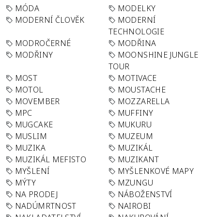
MÓDA
MODELKY
MODERNÍ ČLOVĚK
MODERNÍ
TECHNOLOGIE
MODROČERNÉ
MODŘINA
MODŘINY
MOONSHINE JUNGLE
TOUR
MOST
MOTIVACE
MOTOL
MOUSTACHE
MOVEMBER
MOZZARELLA
MPC
MUFFINY
MUGCAKE
MUKURU
MUSLIM
MUZEUM
MUZIKA
MUZIKÁL
MUZIKÁL MEFISTO
MUZIKANT
MYŠLENÍ
MYŠLENKOVÉ MAPY
MÝTY
MZUNGU
NA PRODEJ
NÁBOŽENSTVÍ
NADÚMRTNOST
NAIROBI