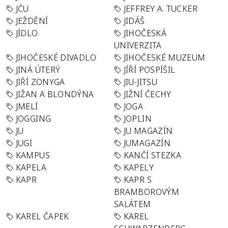
JČU
JEFFREY A. TUCKER
JEŽDĚNÍ
JIDÁŠ
JÍDLO
JIHOČESKÁ
UNIVERZITA
JIHOČESKÉ DIVADLO
JIHOČESKÉ MUZEUM
JINÁ ÚTERÝ
JÍŘÍ POSPÍŠIL
JIŘÍ ZONYGA
JIU-JITSU
JIŽAN A BLONDÝNA
JIŽNÍ ČECHY
JMELÍ
JOGA
JOGGING
JOPLIN
JU
JU MAGAZÍN
JUGI
JUMAGAZÍN
KAMPUS
KANČÍ STEZKA
KAPELA
KAPELY
KAPR
KAPR S
BRAMBOROVÝM
SALÁTEM
KAREL ČAPEK
KAREL