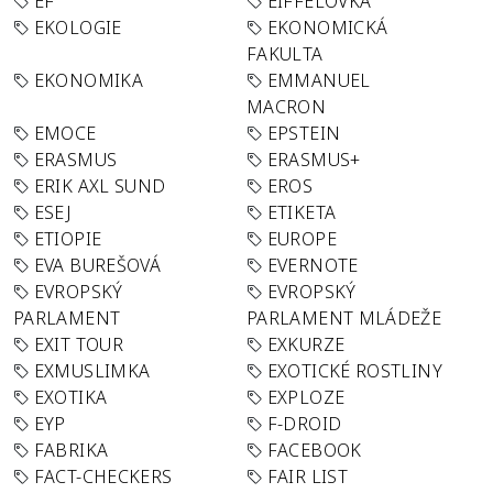
EF
EIFFELOVKA
EKOLOGIE
EKONOMICKÁ
FAKULTA
EKONOMIKA
EMMANUEL
MACRON
EMOCE
EPSTEIN
ERASMUS
ERASMUS+
ERIK AXL SUND
EROS
ESEJ
ETIKETA
ETIOPIE
EUROPE
EVA BUREŠOVÁ
EVERNOTE
EVROPSKÝ
EVROPSKÝ
PARLAMENT
PARLAMENT MLÁDEŽE
EXIT TOUR
EXKURZE
EXMUSLIMKA
EXOTICKÉ ROSTLINY
EXOTIKA
EXPLOZE
EYP
F-DROID
FABRIKA
FACEBOOK
FACT-CHECKERS
FAIR LIST