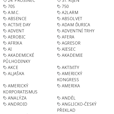
24. PROSINEC
31. ŘÍJEN
70S
750
A.M.C.
A2LARM
ABSENCE
ABSOLVET
ACTIVE DAY
ADAM ĎURICA
ADVENT
ADVENTNÍ TRHY
AEROBIC
AFERA
AFRIKA
AGRESOR
AI
AIESEC
AKADEMICKÉ
AKADEMIE
PŮLHODINKY
AKCE
AKTIVITY
ALJAŠKA
AMERICKÝ
KONGRESS
AMERICKÝ
AMERIKA
KORPORATISMUS
ANALÝZA
ANDĚL
ANDROID
ANGLICKO-ČESKÝ
PŘEKLAD