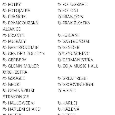
FOTKY
FOTOGRAFIE
FOTOJATKA
FOTONI
FRANCIE
FRANÇOIS
FRANCOUZSKÁ
FRANZ KAFKA
ALIANCE
FRONTY
FURIANT
FUTRÁLY
GASTRONOM
GASTRONOMIE
GENDER
GENDER-POLITICS
GEOCACHING
GERBERA
GERMANISTIKA
GLENN MILLER
GOJA MUSIC HALL
ORCHESTRA
GOOGLE
GREAT RESET
GROK
GROOVIN´HIGH
GYMNÁZIUM
H.E.A.T.
STRAKONICE
HALLOWEEN
HARLEJ
HARLEM SHAKE
HÁZENÁ