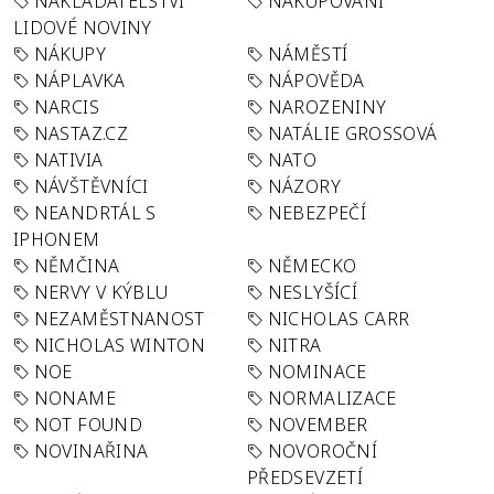
NAKLADATELSTVÍ
NAKUPOVÁNÍ
LIDOVÉ NOVINY
NÁKUPY
NÁMĚSTÍ
NÁPLAVKA
NÁPOVĚDA
NARCIS
NAROZENINY
NASTAZ.CZ
NATÁLIE GROSSOVÁ
NATIVIA
NATO
NÁVŠTĚVNÍCI
NÁZORY
NEANDRTÁL S
NEBEZPEČÍ
IPHONEM
NĚMČINA
NĚMECKO
NERVY V KÝBLU
NESLYŠÍCÍ
NEZAMĚSTNANOST
NICHOLAS CARR
NICHOLAS WINTON
NITRA
NOE
NOMINACE
NONAME
NORMALIZACE
NOT FOUND
NOVEMBER
NOVINAŘINA
NOVOROČNÍ
PŘEDSEVZETÍ