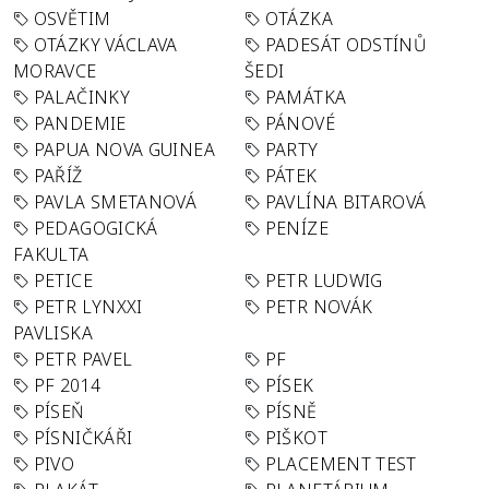
OSVĚTIM
OTÁZKA
OTÁZKY VÁCLAVA
PADESÁT ODSTÍNŮ
MORAVCE
ŠEDI
PALAČINKY
PAMÁTKA
PANDEMIE
PÁNOVÉ
PAPUA NOVA GUINEA
PARTY
PAŘÍŽ
PÁTEK
PAVLA SMETANOVÁ
PAVLÍNA BITAROVÁ
PEDAGOGICKÁ
PENÍZE
FAKULTA
PETICE
PETR LUDWIG
PETR LYNXXI
PETR NOVÁK
PAVLISKA
PETR PAVEL
PF
PF 2014
PÍSEK
PÍSEŇ
PÍSNĚ
PÍSNIČKÁŘI
PIŠKOT
PIVO
PLACEMENT TEST