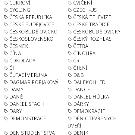
CUKROVÍ
CVIČENÍ
CYCLING
CZECH-US
ČESKÁ REPUBLIKA
ČESKÁ TELEVIZE
ČESKÉ BUDĚJOVICE
ČESKÉ TRADICE
ČESKOBUDĚJOVICKO
ČESKOBUDĚJOVICKÝ
ČESKOSLOVENSKO
ČESKÝ ROZHLAS
ČESNEK
ČETBA
ČÍNA
ČINOHRA
ČOKOLÁDA
ČR
ČT
ČTENÍ
ČUTACÍMERUNA
D&B
DAGMAR POPJAKOVÁ
DALEKOHLED
DÁMY
DANCE
DANĚ
DANIEL HŮLKA
DANIEL STACH
DÁRKY
DARY
DEMOKRACIE
DEMONSTRACE
DEN OTEVŘENÝCH
DVEŘÍ
DEN STUDENTSTVA
DENIK