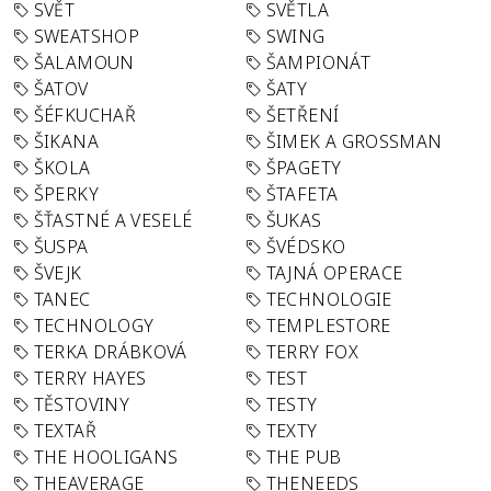
SVĚT
SVĚTLA
SWEATSHOP
SWING
ŠALAMOUN
ŠAMPIONÁT
ŠATOV
ŠATY
ŠÉFKUCHAŘ
ŠETŘENÍ
ŠIKANA
ŠIMEK A GROSSMAN
ŠKOLA
ŠPAGETY
ŠPERKY
ŠTAFETA
ŠŤASTNÉ A VESELÉ
ŠUKAS
ŠUSPA
ŠVÉDSKO
ŠVEJK
TAJNÁ OPERACE
TANEC
TECHNOLOGIE
TECHNOLOGY
TEMPLESTORE
TERKA DRÁBKOVÁ
TERRY FOX
TERRY HAYES
TEST
TĚSTOVINY
TESTY
TEXTAŘ
TEXTY
THE HOOLIGANS
THE PUB
THEAVERAGE
THENEEDS