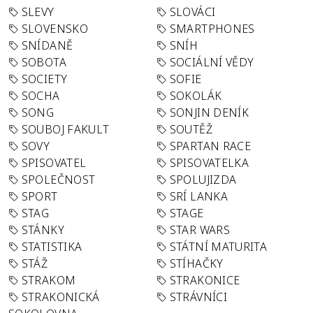
SLEVY
SLOVÁCI
SLOVENSKO
SMARTPHONES
SNÍDANĚ
SNÍH
SOBOTA
SOCIÁLNÍ VĚDY
SOCIETY
SOFIE
SOCHA
SOKOLÁK
SONG
SONJIN DENÍK
SOUBOJ FAKULT
SOUTĚŽ
SOVY
SPARTAN RACE
SPISOVATEL
SPISOVATELKA
SPOLEČNOST
SPOLUJIZDA
SPORT
SRÍ LANKA
STAG
STAGE
STÁNKY
STAR WARS
STATISTIKA
STÁTNÍ MATURITA
STÁŽ
STÍHAČKY
STRAKOM
STRAKONICE
STRAKONICKÁ
STRÁVNÍCI