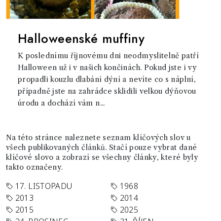
Halloweenské muffiny
K poslednímu říjnovému dni neodmyslitelně patří
Halloween už i v našich končinách. Pokud jste i vy
propadli kouzlu dlabání dýní a nevíte co s náplní,
případně jste na zahrádce sklidili velkou dýňovou
úrodu a dochází vám n...
Na této stránce naleznete seznam klíčových slov u
všech publikovaných článků. Stačí pouze vybrat dané
klíčové slovo a zobrazí se všechny články, které byly
takto označeny.
17. LISTOPADU
1968
2013
2014
2015
2025