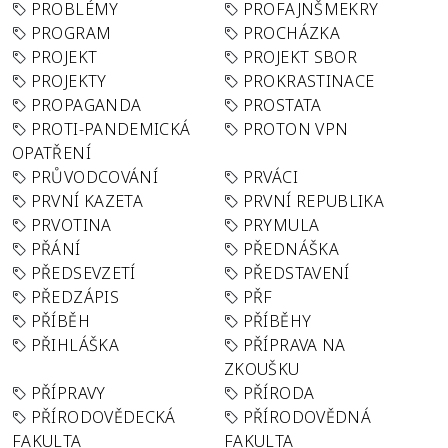
PROBLÉMY
PROFAJNŠMEKRY
PROGRAM
PROCHÁZKA
PROJEKT
PROJEKT SBOR
PROJEKTY
PROKRASTINACE
PROPAGANDA
PROSTATA
PROTI-PANDEMICKÁ
PROTON VPN
OPATŘENÍ
PRŮVODCOVÁNÍ
PRVÁCI
PRVNÍ KAZETA
PRVNÍ REPUBLIKA
PRVOTINA
PRYMULA
PŘÁNÍ
PŘEDNÁŠKA
PŘEDSEVZETÍ
PŘEDSTAVENÍ
PŘEDZÁPIS
PŘF
PŘÍBĚH
PŘÍBĚHY
PŘIHLÁŠKA
PŘÍPRAVA NA
ZKOUŠKU
PŘÍPRAVY
PŘÍRODA
PŘÍRODOVĚDECKÁ
PŘÍRODOVĚDNÁ
FAKULTA
FAKULTA