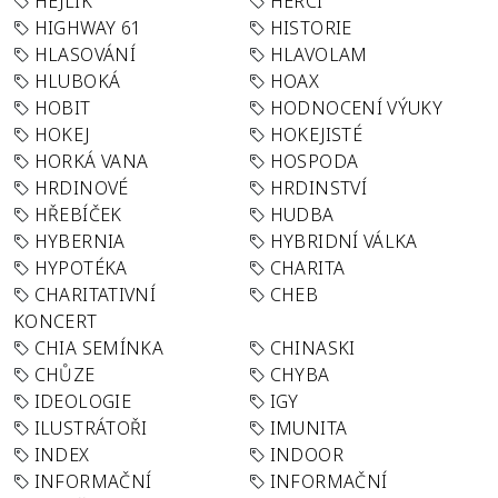
HEJLÍK
HERCI
HIGHWAY 61
HISTORIE
HLASOVÁNÍ
HLAVOLAM
HLUBOKÁ
HOAX
HOBIT
HODNOCENÍ VÝUKY
HOKEJ
HOKEJISTÉ
HORKÁ VANA
HOSPODA
HRDINOVÉ
HRDINSTVÍ
HŘEBÍČEK
HUDBA
HYBERNIA
HYBRIDNÍ VÁLKA
HYPOTÉKA
CHARITA
CHARITATIVNÍ
CHEB
KONCERT
CHIA SEMÍNKA
CHINASKI
CHŮZE
CHYBA
IDEOLOGIE
IGY
ILUSTRÁTOŘI
IMUNITA
INDEX
INDOOR
INFORMAČNÍ
INFORMAČNÍ