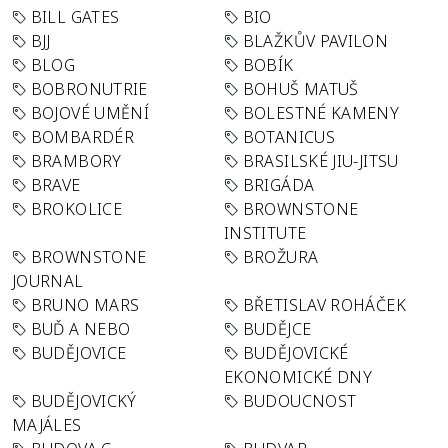
BILL GATES
BIO
BJJ
BLAŽKŮV PAVILON
BLOG
BOBÍK
BOBRONUTRIE
BOHUŠ MATUŠ
BOJOVÉ UMĚNÍ
BOLESTNÉ KAMENY
BOMBARDÉR
BOTANICUS
BRAMBORY
BRASILSKÉ JIU-JITSU
BRAVE
BRIGÁDA
BROKOLICE
BROWNSTONE
INSTITUTE
BROWNSTONE
BROŽURA
JOURNAL
BRUNO MARS
BŘETISLAV ROHÁČEK
BUĎ A NEBO
BUDĚJCE
BUDĚJOVICE
BUDĚJOVICKÉ
EKONOMICKÉ DNY
BUDĚJOVICKÝ
BUDOUCNOST
MAJÁLES