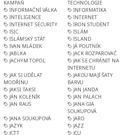
KAMPAŇ
TECHNOLOGIE
INFORMAČNÍ VÁLKA
INFORMATIKA
INTELIGENCE
INTERNET
INTERNET SECURITY
IRON STUDENT
ISIC
ISLÁM
ISLÁMSKÝ STÁT
ISLAND
IVAN MLÁDEK
JÁ POUTNÍK
JABLKA
JACK ROZPAROVAČ
JACHYM TOPOL
JAK SE CHRÁNIT NA
INTERNETU
JAK SI UDĚLAT
JAKOU MAJÍ ŠATY
MODŘINU
BARVU
JAKSI TAKSI
JAN JANDA
JÁN KOLENÍK
JAN PALACH
JAN RAUS
JANA GIA
SOUKUPOVÁ
JANA SOUKUPOVÁ
JARO
JAZYK
JAZZ
JCTT
JCU