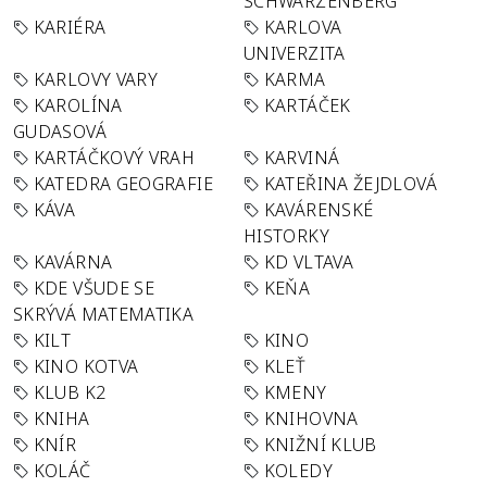
SCHWARZENBERG
KARIÉRA
KARLOVA
UNIVERZITA
KARLOVY VARY
KARMA
KAROLÍNA
KARTÁČEK
GUDASOVÁ
KARTÁČKOVÝ VRAH
KARVINÁ
KATEDRA GEOGRAFIE
KATEŘINA ŽEJDLOVÁ
KÁVA
KAVÁRENSKÉ
HISTORKY
KAVÁRNA
KD VLTAVA
KDE VŠUDE SE
KEŇA
SKRÝVÁ MATEMATIKA
KILT
KINO
KINO KOTVA
KLEŤ
KLUB K2
KMENY
KNIHA
KNIHOVNA
KNÍR
KNIŽNÍ KLUB
KOLÁČ
KOLEDY