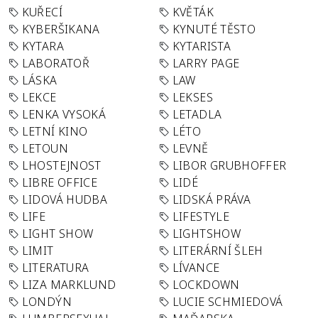
KUŘECÍ
KVĚTÁK
KYBERŠIKANA
KYNUTÉ TĚSTO
KYTARA
KYTARISTA
LABORATOŘ
LARRY PAGE
LÁSKA
LAW
LEKCE
LEKSES
LENKA VYSOKÁ
LETADLA
LETNÍ KINO
LÉTO
LETOUN
LEVNĚ
LHOSTEJNOST
LIBOR GRUBHOFFER
LIBRE OFFICE
LIDÉ
LIDOVÁ HUDBA
LIDSKÁ PRÁVA
LIFE
LIFESTYLE
LIGHT SHOW
LIGHTSHOW
LIMIT
LITERÁRNÍ ŠLEH
LITERATURA
LÍVANCE
LIZA MARKLUND
LOCKDOWN
LONDÝN
LUCIE SCHMIEDOVÁ