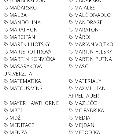
LUMBERSEXUAL
MAĎARSKA
MAĎARSKO
MAJÁLES
MALBA
MALÉ DIVADLO
MANDOLÍNA
MANDRAGE
MARATHON
MARATON
MARCIPÁN
MÁRDI
MAREK LHOTSKÝ
MARIAN VOJTKO
MARIE ROTTROVÁ
MARTIN HILSKÝ
MARTIN KONVIČKA
MARTIN PUTNA
MASARYKOVA
MASO
UNIVERZITA
MATEMATIKA
MATERIÁLY
MATOUŠ VINŠ
MAXMILLIAN
APPELTAUER
MAYER HAWTHORNE
MAZLÍČCI
MBTI
MC FABRIKA
MDŽ
MEDIA
MEDITACE
MEJDAN
MENZA
METODIKA