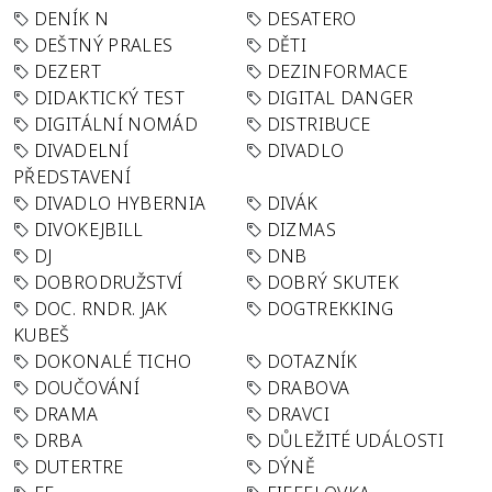
DENÍK N
DESATERO
DEŠTNÝ PRALES
DĚTI
DEZERT
DEZINFORMACE
DIDAKTICKÝ TEST
DIGITAL DANGER
DIGITÁLNÍ NOMÁD
DISTRIBUCE
DIVADELNÍ
DIVADLO
PŘEDSTAVENÍ
DIVADLO HYBERNIA
DIVÁK
DIVOKEJBILL
DIZMAS
DJ
DNB
DOBRODRUŽSTVÍ
DOBRÝ SKUTEK
DOC. RNDR. JAK
DOGTREKKING
KUBEŠ
DOKONALÉ TICHO
DOTAZNÍK
DOUČOVÁNÍ
DRABOVA
DRAMA
DRAVCI
DRBA
DŮLEŽITÉ UDÁLOSTI
DUTERTRE
DÝNĚ