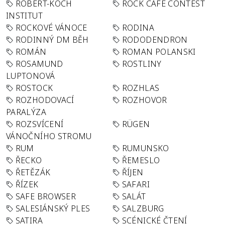
ROBERT-KOCH
ROCK CAFÉ CONTEST
INSTITUT
ROCKOVÉ VÁNOCE
RODINA
RODINNÝ DM BĚH
RODODENDRON
ROMÁN
ROMAN POLANSKI
ROSAMUND
ROSTLINY
LUPTONOVÁ
ROSTOCK
ROZHLAS
ROZHODOVACÍ
ROZHOVOR
PARALÝZA
ROZSVÍCENÍ
RÜGEN
VÁNOČNÍHO STROMU
RUM
RUMUNSKO
ŘECKO
ŘEMESLO
ŘETĚZÁK
ŘÍJEN
ŘÍZEK
SAFARI
SAFE BROWSER
SALÁT
SALESIÁNSKÝ PLES
SALZBURG
SATIRA
SCÉNICKÉ ČTENÍ