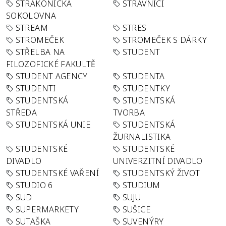
STRAKONICKÁ
STRÁVNÍCI
SOKOLOVNA
STREAM
STRES
STROMEČEK
STROMEČEK S DÁRKY
STŘELBA NA
STUDENT
FILOZOFICKÉ FAKULTĚ
STUDENT AGENCY
STUDENTA
STUDENTI
STUDENTKY
STUDENTSKÁ
STUDENTSKÁ
STŘEDA
TVORBA
STUDENTSKÁ UNIE
STUDENTSKÁ
ŽURNALISTIKA
STUDENTSKÉ
STUDENTSKÉ
DIVADLO
UNIVERZITNÍ DIVADLO
STUDENTSKÉ VAŘENÍ
STUDENTSKÝ ŽIVOT
STUDIO 6
STUDIUM
SUD
SUJU
SUPERMARKETY
SUŠICE
SUTAŠKA
SUVENÝRY