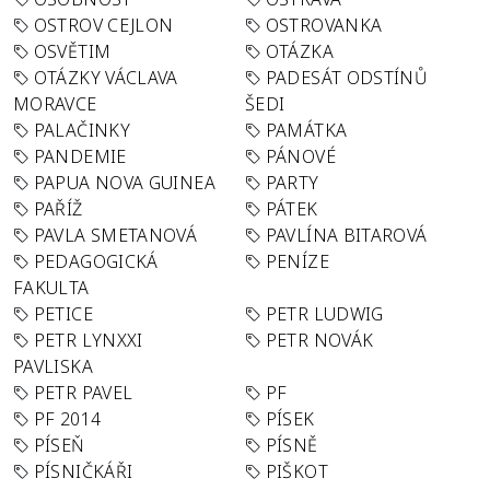
OSTROV CEJLON
OSTROVANKA
OSVĚTIM
OTÁZKA
OTÁZKY VÁCLAVA
PADESÁT ODSTÍNŮ
MORAVCE
ŠEDI
PALAČINKY
PAMÁTKA
PANDEMIE
PÁNOVÉ
PAPUA NOVA GUINEA
PARTY
PAŘÍŽ
PÁTEK
PAVLA SMETANOVÁ
PAVLÍNA BITAROVÁ
PEDAGOGICKÁ
PENÍZE
FAKULTA
PETICE
PETR LUDWIG
PETR LYNXXI
PETR NOVÁK
PAVLISKA
PETR PAVEL
PF
PF 2014
PÍSEK
PÍSEŇ
PÍSNĚ
PÍSNIČKÁŘI
PIŠKOT