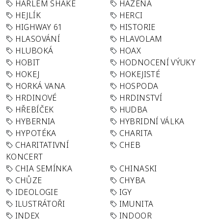
HARLEM SHAKE
HÁZENÁ
HEJLÍK
HERCI
HIGHWAY 61
HISTORIE
HLASOVÁNÍ
HLAVOLAM
HLUBOKÁ
HOAX
HOBIT
HODNOCENÍ VÝUKY
HOKEJ
HOKEJISTÉ
HORKÁ VANA
HOSPODA
HRDINOVÉ
HRDINSTVÍ
HŘEBÍČEK
HUDBA
HYBERNIA
HYBRIDNÍ VÁLKA
HYPOTÉKA
CHARITA
CHARITATIVNÍ
CHEB
KONCERT
CHIA SEMÍNKA
CHINASKI
CHŮZE
CHYBA
IDEOLOGIE
IGY
ILUSTRÁTOŘI
IMUNITA
INDEX
INDOOR