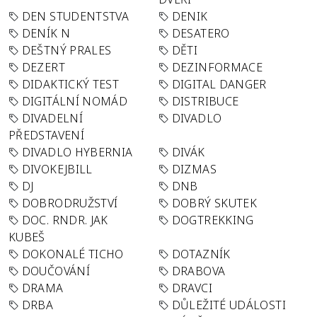
DEN STUDENTSTVA
DENIK
DENÍK N
DESATERO
DEŠTNÝ PRALES
DĚTI
DEZERT
DEZINFORMACE
DIDAKTICKÝ TEST
DIGITAL DANGER
DIGITÁLNÍ NOMÁD
DISTRIBUCE
DIVADELNÍ
DIVADLO
PŘEDSTAVENÍ
DIVADLO HYBERNIA
DIVÁK
DIVOKEJBILL
DIZMAS
DJ
DNB
DOBRODRUŽSTVÍ
DOBRÝ SKUTEK
DOC. RNDR. JAK
DOGTREKKING
KUBEŠ
DOKONALÉ TICHO
DOTAZNÍK
DOUČOVÁNÍ
DRABOVA
DRAMA
DRAVCI
DRBA
DŮLEŽITÉ UDÁLOSTI