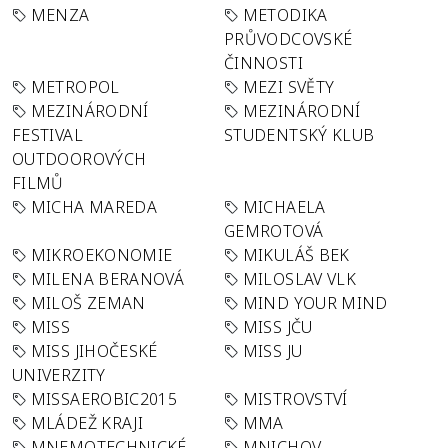
MENZA
METODIKA
PRŮVODCOVSKÉ
ČINNOSTI
METROPOL
MEZI SVĚTY
MEZINÁRODNÍ
MEZINÁRODNÍ
FESTIVAL
STUDENTSKÝ KLUB
OUTDOOROVÝCH
FILMŮ
MICHA MAREDA
MICHAELA
GEMROTOVÁ
MIKROEKONOMIE
MIKULÁŠ BEK
MILENA BERANOVÁ
MILOSLAV VLK
MILOŠ ZEMAN
MIND YOUR MIND
MISS
MISS JČU
MISS JIHOČESKÉ
MISS JU
UNIVERZITY
MISSAEROBIC2015
MISTROVSTVÍ
MLÁDEŽ KRAJI
MMA
MNEMOTECHNICKÉ
MNICHOV