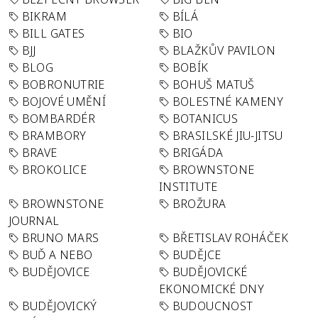
BIKRAM
BÍLÁ
BILL GATES
BIO
BJJ
BLAŽKŮV PAVILON
BLOG
BOBÍK
BOBRONUTRIE
BOHUŠ MATUŠ
BOJOVÉ UMĚNÍ
BOLESTNÉ KAMENY
BOMBARDÉR
BOTANICUS
BRAMBORY
BRASILSKÉ JIU-JITSU
BRAVE
BRIGÁDA
BROKOLICE
BROWNSTONE
INSTITUTE
BROWNSTONE
BROŽURA
JOURNAL
BRUNO MARS
BŘETISLAV ROHÁČEK
BUĎ A NEBO
BUDĚJCE
BUDĚJOVICE
BUDĚJOVICKÉ
EKONOMICKÉ DNY
BUDĚJOVICKÝ
BUDOUCNOST