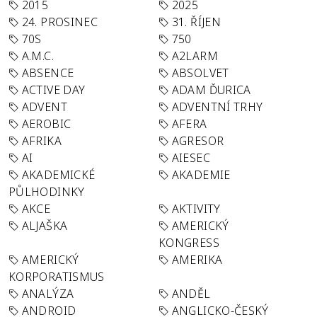
2015
2025
24. PROSINEC
31. ŘÍJEN
70S
750
A.M.C.
A2LARM
ABSENCE
ABSOLVET
ACTIVE DAY
ADAM ĎURICA
ADVENT
ADVENTNÍ TRHY
AEROBIC
AFERA
AFRIKA
AGRESOR
AI
AIESEC
AKADEMICKÉ
AKADEMIE
PŮLHODINKY
AKCE
AKTIVITY
ALJAŠKA
AMERICKÝ
KONGRESS
AMERICKÝ
AMERIKA
KORPORATISMUS
ANALÝZA
ANDĚL
ANDROID
ANGLICKO-ČESKÝ