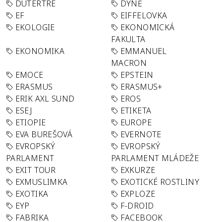
DUTERTRE
DÝNĚ
EF
EIFFELOVKA
EKOLOGIE
EKONOMICKÁ
FAKULTA
EKONOMIKA
EMMANUEL
MACRON
EMOCE
EPSTEIN
ERASMUS
ERASMUS+
ERIK AXL SUND
EROS
ESEJ
ETIKETA
ETIOPIE
EUROPE
EVA BUREŠOVÁ
EVERNOTE
EVROPSKÝ
EVROPSKÝ
PARLAMENT
PARLAMENT MLÁDEŽE
EXIT TOUR
EXKURZE
EXMUSLIMKA
EXOTICKÉ ROSTLINY
EXOTIKA
EXPLOZE
EYP
F-DROID
FABRIKA
FACEBOOK