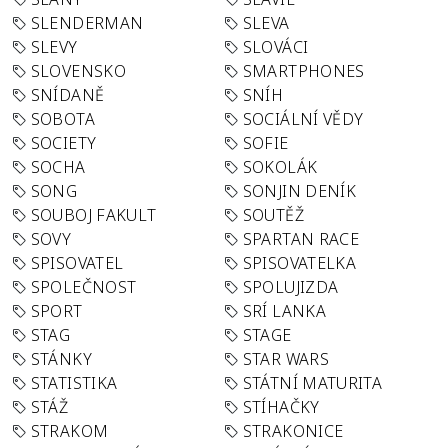
SLENDERMAN
SLEVA
SLEVY
SLOVÁCI
SLOVENSKO
SMARTPHONES
SNÍDANĚ
SNÍH
SOBOTA
SOCIÁLNÍ VĚDY
SOCIETY
SOFIE
SOCHA
SOKOLÁK
SONG
SONJIN DENÍK
SOUBOJ FAKULT
SOUTĚŽ
SOVY
SPARTAN RACE
SPISOVATEL
SPISOVATELKA
SPOLEČNOST
SPOLUJIZDA
SPORT
SRÍ LANKA
STAG
STAGE
STÁNKY
STAR WARS
STATISTIKA
STÁTNÍ MATURITA
STÁŽ
STÍHAČKY
STRAKOM
STRAKONICE