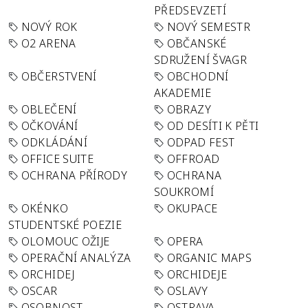
PŘEDSEVZETÍ
NOVÝ ROK
NOVÝ SEMESTR
O2 ARENA
OBČANSKÉ
SDRUŽENÍ ŠVAGR
OBČERSTVENÍ
OBCHODNÍ
AKADEMIE
OBLEČENÍ
OBRAZY
OČKOVÁNÍ
OD DESÍTI K PĚTI
ODKLÁDÁNÍ
ODPAD FEST
OFFICE SUITE
OFFROAD
OCHRANA PŘÍRODY
OCHRANA
SOUKROMÍ
OKÉNKO
OKUPACE
STUDENTSKÉ POEZIE
OLOMOUC OŽIJE
OPERA
OPERAČNÍ ANALÝZA
ORGANIC MAPS
ORCHIDEJ
ORCHIDEJE
OSCAR
OSLAVY
OSOBNOST
OSTRAVA