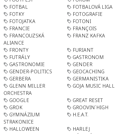
FOTBAL
FOTBALOVÁ LIGA
FOTKY
FOTOGRAFIE
FOTOJATKA
FOTONI
FRANCIE
FRANÇOIS
FRANCOUZSKÁ
FRANZ KAFKA
ALIANCE
FRONTY
FURIANT
FUTRÁLY
GASTRONOM
GASTRONOMIE
GENDER
GENDER-POLITICS
GEOCACHING
GERBERA
GERMANISTIKA
GLENN MILLER
GOJA MUSIC HALL
ORCHESTRA
GOOGLE
GREAT RESET
GROK
GROOVIN´HIGH
GYMNÁZIUM
H.E.A.T.
STRAKONICE
HALLOWEEN
HARLEJ