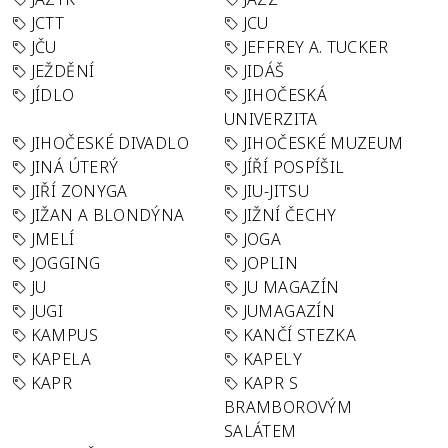
JCTT
JCU
JČU
JEFFREY A. TUCKER
JEŽDĚNÍ
JIDÁŠ
JÍDLO
JIHOČESKÁ
UNIVERZITA
JIHOČESKÉ DIVADLO
JIHOČESKÉ MUZEUM
JINÁ ÚTERÝ
JÍŘÍ POSPÍŠIL
JIŘÍ ZONYGA
JIU-JITSU
JIŽAN A BLONDÝNA
JIŽNÍ ČECHY
JMELÍ
JOGA
JOGGING
JOPLIN
JU
JU MAGAZÍN
JUGI
JUMAGAZÍN
KAMPUS
KANČÍ STEZKA
KAPELA
KAPELY
KAPR
KAPR S
BRAMBOROVÝM
SALÁTEM