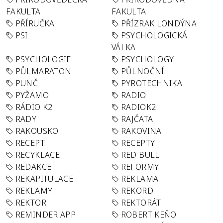
FAKULTA
FAKULTA
PŘÍRUČKA
PŘÍZRAK LONDÝNA
PSI
PSYCHOLOGICKÁ
VÁLKA
PSYCHOLOGIE
PSYCHOLOGY
PŮLMARATON
PŮLNOČNÍ
PUNČ
PYROTECHNIKA
PYŽAMO
RADIO
RÁDIO K2
RADIOK2
RADY
RAJČATA
RAKOUSKO
RAKOVINA
RECEPT
RECEPTY
RECYKLACE
RED BULL
REDAKCE
REFORMY
REKAPITULACE
REKLAMA
REKLAMY
REKORD
REKTOR
REKTORÁT
REMINDER APP
ROBERT KEŇO