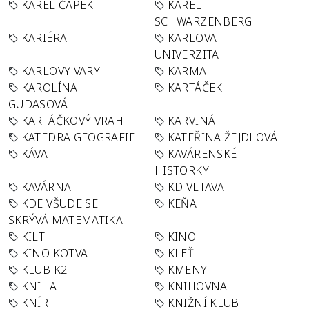
KAREL ČAPEK
KAREL
SCHWARZENBERG
KARIÉRA
KARLOVA
UNIVERZITA
KARLOVY VARY
KARMA
KAROLÍNA
KARTÁČEK
GUDASOVÁ
KARTÁČKOVÝ VRAH
KARVINÁ
KATEDRA GEOGRAFIE
KATEŘINA ŽEJDLOVÁ
KÁVA
KAVÁRENSKÉ
HISTORKY
KAVÁRNA
KD VLTAVA
KDE VŠUDE SE
KEŇA
SKRÝVÁ MATEMATIKA
KILT
KINO
KINO KOTVA
KLEŤ
KLUB K2
KMENY
KNIHA
KNIHOVNA
KNÍR
KNIŽNÍ KLUB