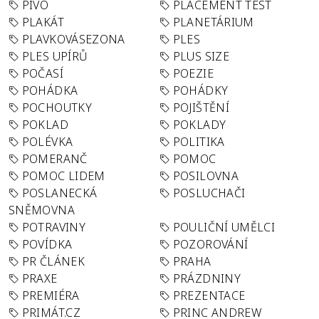
PIVO
PLACEMENT TEST
PLAKÁT
PLANETÁRIUM
PLAVKOVÁSEZONA
PLES
PLES UPÍRŮ
PLUS SIZE
POČASÍ
POEZIE
POHÁDKA
POHÁDKY
POCHOUTKY
POJIŠTĚNÍ
POKLAD
POKLADY
POLÉVKA
POLITIKA
POMERANČ
POMOC
POMOC LIDEM
POSILOVNA
POSLANECKÁ
POSLUCHAČI
SNĚMOVNA
POTRAVINY
POULIČNÍ UMĚLCI
POVÍDKA
POZOROVÁNÍ
PR ČLÁNEK
PRAHA
PRAXE
PRÁZDNINY
PREMIÉRA
PREZENTACE
PRIMÁT.CZ
PRINC ANDREW