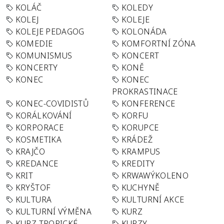
KOLÁČ
KOLEDY
KOLEJ
KOLEJE
KOLEJE PEDAGOG
KOLONÁDA
KOMEDIE
KOMFORTNÍ ZÓNA
KOMUNISMUS
KONCERT
KONCERTY
KONĚ
KONEC
KONEC
PROKRASTINACE
KONEC-COVIDISTŮ
KONFERENCE
KORÁLKOVÁNÍ
KORFU
KORPORACE
KORUPCE
KOSMETIKA
KRÁDEŽ
KRAJČO
KRAMPUS
KREDANCE
KREDITY
KRIT
KRWAWÝKOLENO
KRYŠTOF
KUCHYNĚ
KULTURA
KULTURNÍ AKCE
KULTURNÍ VÝMĚNA
KURZ
KURZ TROPICKÉ
KURZY