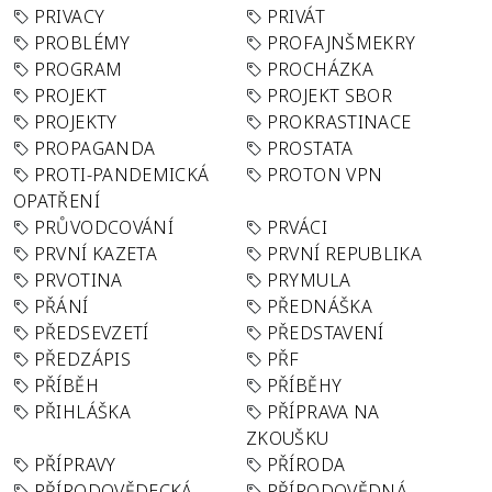
PRIVACY
PRIVÁT
PROBLÉMY
PROFAJNŠMEKRY
PROGRAM
PROCHÁZKA
PROJEKT
PROJEKT SBOR
PROJEKTY
PROKRASTINACE
PROPAGANDA
PROSTATA
PROTI-PANDEMICKÁ
PROTON VPN
OPATŘENÍ
PRŮVODCOVÁNÍ
PRVÁCI
PRVNÍ KAZETA
PRVNÍ REPUBLIKA
PRVOTINA
PRYMULA
PŘÁNÍ
PŘEDNÁŠKA
PŘEDSEVZETÍ
PŘEDSTAVENÍ
PŘEDZÁPIS
PŘF
PŘÍBĚH
PŘÍBĚHY
PŘIHLÁŠKA
PŘÍPRAVA NA
ZKOUŠKU
PŘÍPRAVY
PŘÍRODA
PŘÍRODOVĚDECKÁ
PŘÍRODOVĚDNÁ