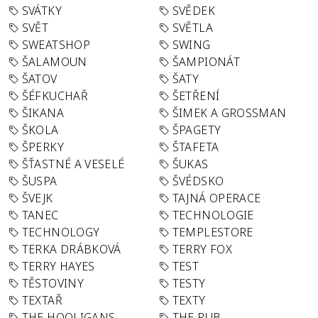
SVÁTKY
SVĚDEK
SVĚT
SVĚTLA
SWEATSHOP
SWING
ŠALAMOUN
ŠAMPIONÁT
ŠATOV
ŠATY
ŠÉFKUCHAŘ
ŠETŘENÍ
ŠIKANA
ŠIMEK A GROSSMAN
ŠKOLA
ŠPAGETY
ŠPERKY
ŠTAFETA
ŠŤASTNÉ A VESELÉ
ŠUKAS
ŠUSPA
ŠVÉDSKO
ŠVEJK
TAJNÁ OPERACE
TANEC
TECHNOLOGIE
TECHNOLOGY
TEMPLESTORE
TERKA DRÁBKOVÁ
TERRY FOX
TERRY HAYES
TEST
TĚSTOVINY
TESTY
TEXTAŘ
TEXTY
THE HOOLIGANS
THE PUB