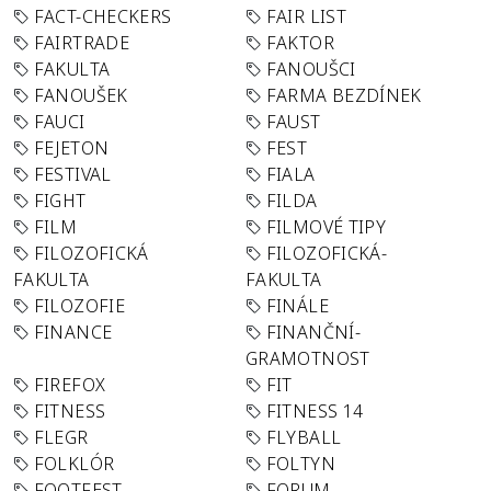
FACT-CHECKERS
FAIR LIST
FAIRTRADE
FAKTOR
FAKULTA
FANOUŠCI
FANOUŠEK
FARMA BEZDÍNEK
FAUCI
FAUST
FEJETON
FEST
FESTIVAL
FIALA
FIGHT
FILDA
FILM
FILMOVÉ TIPY
FILOZOFICKÁ
FILOZOFICKÁ-
FAKULTA
FAKULTA
FILOZOFIE
FINÁLE
FINANCE
FINANČNÍ-
GRAMOTNOST
FIREFOX
FIT
FITNESS
FITNESS 14
FLEGR
FLYBALL
FOLKLÓR
FOLTYN
FOOTFEST
FORUM