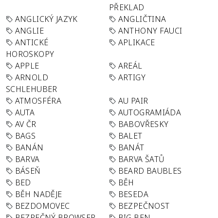
PŘEKLAD
ANGLICKÝ JAZYK
ANGLIČTINA
ANGLIE
ANTHONY FAUCI
ANTICKÉ
APLIKACE
HOROSKOPY
APPLE
AREÁL
ARNOLD
ARTIGY
SCHLEHUBER
ATMOSFÉRA
AU PAIR
AUTA
AUTOGRAMIÁDA
AV ČR
BABOVŘESKY
BAGS
BALET
BANÁN
BANÁT
BARVA
BARVA ŠATŮ
BÁSEŇ
BEARD BAUBLES
BED
BĚH
BĚH NADĚJE
BESEDA
BEZDOMOVEC
BEZPEČNOST
BEZPEČNÝ BROWSER
BIG BEN