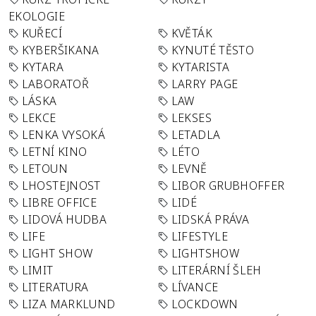
EKOLOGIE
KUŘECÍ
KVĚTÁK
KYBERŠIKANA
KYNUTÉ TĚSTO
KYTARA
KYTARISTA
LABORATOŘ
LARRY PAGE
LÁSKA
LAW
LEKCE
LEKSES
LENKA VYSOKÁ
LETADLA
LETNÍ KINO
LÉTO
LETOUN
LEVNĚ
LHOSTEJNOST
LIBOR GRUBHOFFER
LIBRE OFFICE
LIDÉ
LIDOVÁ HUDBA
LIDSKÁ PRÁVA
LIFE
LIFESTYLE
LIGHT SHOW
LIGHTSHOW
LIMIT
LITERÁRNÍ ŠLEH
LITERATURA
LÍVANCE
LIZA MARKLUND
LOCKDOWN