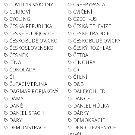
COVID-19 VAKCÍNY
CREEPYPASTA
CUKROVÍ
CVIČENÍ
CYCLING
CZECH-US
ČESKÁ REPUBLIKA
ČESKÁ TELEVIZE
ČESKÉ BUDĚJOVICE
ČESKÉ TRADICE
ČESKOBUDĚJOVICKO
ČESKOBUDĚJOVICKÝ
ČESKOSLOVENSKO
ČESKÝ ROZHLAS
ČESNEK
ČETBA
ČÍNA
ČINOHRA
ČOKOLÁDA
ČR
ČT
ČTENÍ
ČUTACÍMERUNA
D&B
DAGMAR POPJAKOVÁ
DALEKOHLED
DÁMY
DANCE
DANĚ
DANIEL HŮLKA
DANIEL STACH
DÁRKY
DARY
DEMOKRACIE
DEMONSTRACE
DEN OTEVŘENÝCH
DVEŘÍ