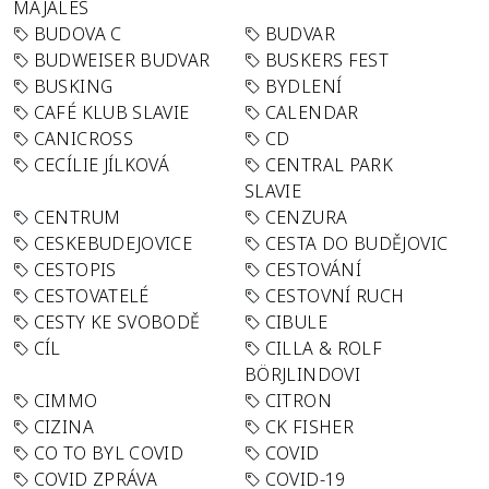
MAJÁLES
BUDOVA C
BUDVAR
BUDWEISER BUDVAR
BUSKERS FEST
BUSKING
BYDLENÍ
CAFÉ KLUB SLAVIE
CALENDAR
CANICROSS
CD
CECÍLIE JÍLKOVÁ
CENTRAL PARK
SLAVIE
CENTRUM
CENZURA
CESKEBUDEJOVICE
CESTA DO BUDĚJOVIC
CESTOPIS
CESTOVÁNÍ
CESTOVATELÉ
CESTOVNÍ RUCH
CESTY KE SVOBODĚ
CIBULE
CÍL
CILLA & ROLF
BÖRJLINDOVI
CIMMO
CITRON
CIZINA
CK FISHER
CO TO BYL COVID
COVID
COVID ZPRÁVA
COVID-19