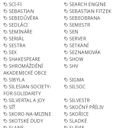
SCI-FI
SEARCH ENGINE
SEBASTIAN
SEBASTIAN FITZEK
SEBEDŮVĚRA
SEBEOBRANA
SEDLÁCI
SEMESTR
SEMINÁŘE
SEN
SERIÁL
SERVER
SESTRA
SETKÁNÍ
SEX
SEZNAMOVÁK
SHAKESPEARE
SHOW
SHROMÁŽDĚNÍ
SHV
AKADEMICKÉ OBCE
SIBYLA
SIGMA
SILESIAN-SOCIETY-
SILSOC
FOR-SOLIDARITY
SILVERTAL A JOY
SILVESTR
SÍŤ
SKOČNÝ PŘÍLIV
SKORO-NA-MIZINE
SKOŘICE
SKOTSKÉ DUDY
SLADKÉ
SLANÝ
SLÁVIE