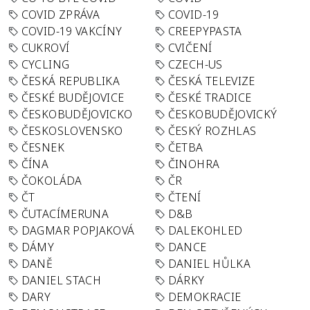
COVID ZPRÁVA
COVID-19
COVID-19 VAKCÍNY
CREEPYPASTA
CUKROVÍ
CVIČENÍ
CYCLING
CZECH-US
ČESKÁ REPUBLIKA
ČESKÁ TELEVIZE
ČESKÉ BUDĚJOVICE
ČESKÉ TRADICE
ČESKOBUDĚJOVICKO
ČESKOBUDĚJOVICKÝ
ČESKOSLOVENSKO
ČESKÝ ROZHLAS
ČESNEK
ČETBA
ČÍNA
ČINOHRA
ČOKOLÁDA
ČR
ČT
ČTENÍ
ČUTACÍMERUNA
D&B
DAGMAR POPJAKOVÁ
DALEKOHLED
DÁMY
DANCE
DANĚ
DANIEL HŮLKA
DANIEL STACH
DÁRKY
DARY
DEMOKRACIE