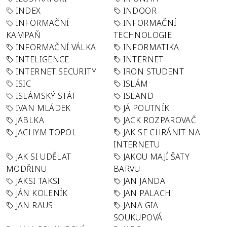
INDEX
INDOOR
INFORMAČNÍ
INFORMAČNÍ
KAMPAŇ
TECHNOLOGIE
INFORMAČNÍ VÁLKA
INFORMATIKA
INTELIGENCE
INTERNET
INTERNET SECURITY
IRON STUDENT
ISIC
ISLÁM
ISLÁMSKÝ STÁT
ISLAND
IVAN MLÁDEK
JÁ POUTNÍK
JABLKA
JACK ROZPAROVAČ
JACHYM TOPOL
JAK SE CHRÁNIT NA
INTERNETU
JAK SI UDĚLAT
JAKOU MAJÍ ŠATY
MODŘINU
BARVU
JAKSI TAKSI
JAN JANDA
JÁN KOLENÍK
JAN PALACH
JAN RAUS
JANA GIA
SOUKUPOVÁ