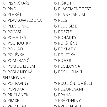
PÍSNIČKÁŘI
PIŠKOT
PIVO
PLACEMENT TEST
PLAKÁT
PLANETÁRIUM
PLAVKOVÁSEZONA
PLES
PLES UPÍRŮ
PLUS SIZE
POČASÍ
POEZIE
POHÁDKA
POHÁDKY
POCHOUTKY
POJIŠTĚNÍ
POKLAD
POKLADY
POLÉVKA
POLITIKA
POMERANČ
POMOC
POMOC LIDEM
POSILOVNA
POSLANECKÁ
POSLUCHAČI
SNĚMOVNA
POTRAVINY
POULIČNÍ UMĚLCI
POVÍDKA
POZOROVÁNÍ
PR ČLÁNEK
PRAHA
PRAXE
PRÁZDNINY
PREMIÉRA
PREZENTACE