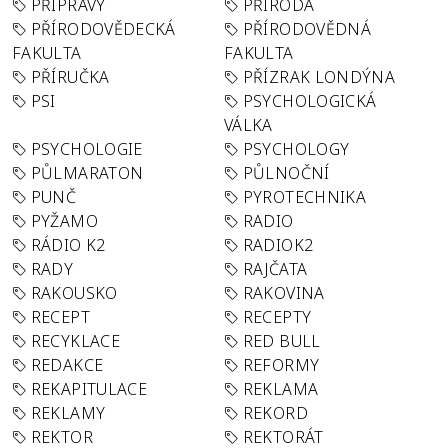
PŘÍPRAVY
PŘÍRODA
PŘÍRODOVĚDECKÁ
PŘÍRODOVĚDNÁ
FAKULTA
FAKULTA
PŘÍRUČKA
PŘÍZRAK LONDÝNA
PSI
PSYCHOLOGICKÁ
VÁLKA
PSYCHOLOGIE
PSYCHOLOGY
PŮLMARATON
PŮLNOČNÍ
PUNČ
PYROTECHNIKA
PYŽAMO
RADIO
RÁDIO K2
RADIOK2
RADY
RAJČATA
RAKOUSKO
RAKOVINA
RECEPT
RECEPTY
RECYKLACE
RED BULL
REDAKCE
REFORMY
REKAPITULACE
REKLAMA
REKLAMY
REKORD
REKTOR
REKTORÁT