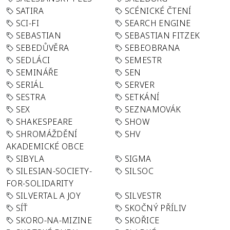
SATIRA
SCÉNICKÉ ČTENÍ
SCI-FI
SEARCH ENGINE
SEBASTIAN
SEBASTIAN FITZEK
SEBEDŮVĚRA
SEBEOBRANA
SEDLÁCI
SEMESTR
SEMINÁŘE
SEN
SERIÁL
SERVER
SESTRA
SETKÁNÍ
SEX
SEZNAMOVÁK
SHAKESPEARE
SHOW
SHROMÁŽDĚNÍ
SHV
AKADEMICKÉ OBCE
SIBYLA
SIGMA
SILESIAN-SOCIETY-
SILSOC
FOR-SOLIDARITY
SILVERTAL A JOY
SILVESTR
SÍŤ
SKOČNÝ PŘÍLIV
SKORO-NA-MIZINE
SKOŘICE