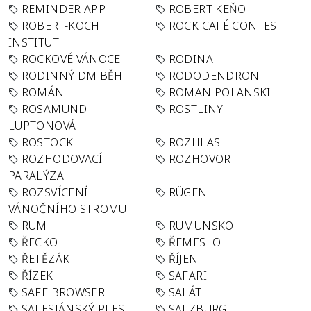
REMINDER APP
ROBERT KEŇO
ROBERT-KOCH
ROCK CAFÉ CONTEST
INSTITUT
ROCKOVÉ VÁNOCE
RODINA
RODINNÝ DM BĚH
RODODENDRON
ROMÁN
ROMAN POLANSKI
ROSAMUND
ROSTLINY
LUPTONOVÁ
ROSTOCK
ROZHLAS
ROZHODOVACÍ
ROZHOVOR
PARALÝZA
ROZSVÍCENÍ
RÜGEN
VÁNOČNÍHO STROMU
RUM
RUMUNSKO
ŘECKO
ŘEMESLO
ŘETĚZÁK
ŘÍJEN
ŘÍZEK
SAFARI
SAFE BROWSER
SALÁT
SALESIÁNSKÝ PLES
SALZBURG