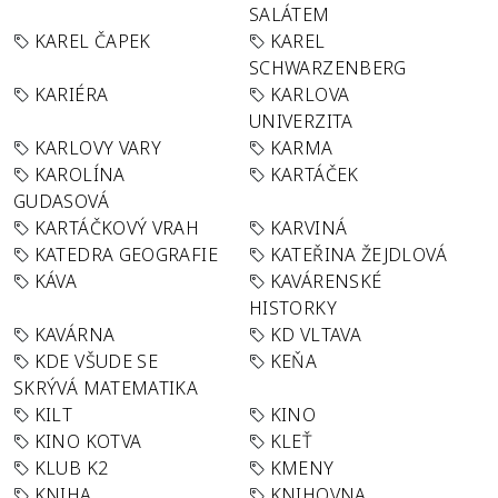
SALÁTEM
KAREL ČAPEK
KAREL
SCHWARZENBERG
KARIÉRA
KARLOVA
UNIVERZITA
KARLOVY VARY
KARMA
KAROLÍNA
KARTÁČEK
GUDASOVÁ
KARTÁČKOVÝ VRAH
KARVINÁ
KATEDRA GEOGRAFIE
KATEŘINA ŽEJDLOVÁ
KÁVA
KAVÁRENSKÉ
HISTORKY
KAVÁRNA
KD VLTAVA
KDE VŠUDE SE
KEŇA
SKRÝVÁ MATEMATIKA
KILT
KINO
KINO KOTVA
KLEŤ
KLUB K2
KMENY
KNIHA
KNIHOVNA