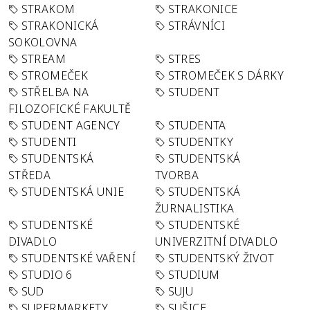
STRAKOM
STRAKONICE
STRAKONICKÁ
STRÁVNÍCI
SOKOLOVNA
STREAM
STRES
STROMEČEK
STROMEČEK S DÁRKY
STŘELBA NA
STUDENT
FILOZOFICKÉ FAKULTĚ
STUDENT AGENCY
STUDENTA
STUDENTI
STUDENTKY
STUDENTSKÁ
STUDENTSKÁ
STŘEDA
TVORBA
STUDENTSKÁ UNIE
STUDENTSKÁ
ŽURNALISTIKA
STUDENTSKÉ
STUDENTSKÉ
DIVADLO
UNIVERZITNÍ DIVADLO
STUDENTSKÉ VAŘENÍ
STUDENTSKÝ ŽIVOT
STUDIO 6
STUDIUM
SUD
SUJU
SUPERMARKETY
SUŠICE