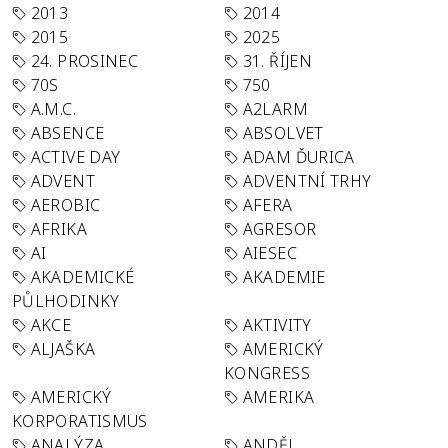
2013
2014
2015
2025
24. PROSINEC
31. ŘÍJEN
70S
750
A.M.C.
A2LARM
ABSENCE
ABSOLVET
ACTIVE DAY
ADAM ĎURICA
ADVENT
ADVENTNÍ TRHY
AEROBIC
AFERA
AFRIKA
AGRESOR
AI
AIESEC
AKADEMICKÉ
AKADEMIE
PŮLHODINKY
AKCE
AKTIVITY
ALJAŠKA
AMERICKÝ
KONGRESS
AMERICKÝ
AMERIKA
KORPORATISMUS
ANALÝZA
ANDĚL