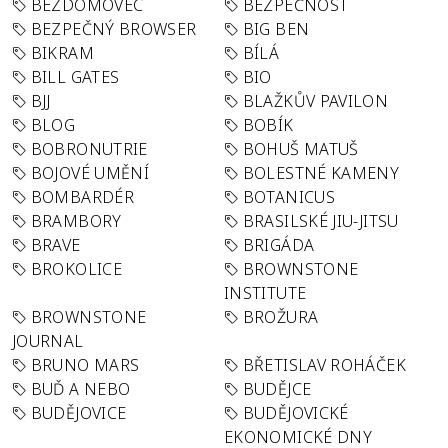
BEZDOMOVEC
BEZPEČNOST
BEZPEČNÝ BROWSER
BIG BEN
BIKRAM
BÍLÁ
BILL GATES
BIO
BJJ
BLAŽKŮV PAVILON
BLOG
BOBÍK
BOBRONUTRIE
BOHUŠ MATUŠ
BOJOVÉ UMĚNÍ
BOLESTNÉ KAMENY
BOMBARDÉR
BOTANICUS
BRAMBORY
BRASILSKÉ JIU-JITSU
BRAVE
BRIGÁDA
BROKOLICE
BROWNSTONE
INSTITUTE
BROWNSTONE
BROŽURA
JOURNAL
BRUNO MARS
BŘETISLAV ROHÁČEK
BUĎ A NEBO
BUDĚJCE
BUDĚJOVICE
BUDĚJOVICKÉ
EKONOMICKÉ DNY