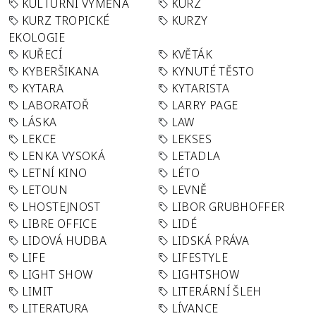
KULTURNÍ VÝMĚNA
KURZ
KURZ TROPICKÉ
KURZY
EKOLOGIE
KUŘECÍ
KVĚTÁK
KYBERŠIKANA
KYNUTÉ TĚSTO
KYTARA
KYTARISTA
LABORATOŘ
LARRY PAGE
LÁSKA
LAW
LEKCE
LEKSES
LENKA VYSOKÁ
LETADLA
LETNÍ KINO
LÉTO
LETOUN
LEVNĚ
LHOSTEJNOST
LIBOR GRUBHOFFER
LIBRE OFFICE
LIDÉ
LIDOVÁ HUDBA
LIDSKÁ PRÁVA
LIFE
LIFESTYLE
LIGHT SHOW
LIGHTSHOW
LIMIT
LITERÁRNÍ ŠLEH
LITERATURA
LÍVANCE