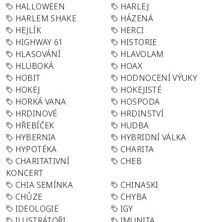
HALLOWEEN
HARLEJ
HARLEM SHAKE
HÁZENÁ
HEJLÍK
HERCI
HIGHWAY 61
HISTORIE
HLASOVÁNÍ
HLAVOLAM
HLUBOKÁ
HOAX
HOBIT
HODNOCENÍ VÝUKY
HOKEJ
HOKEJISTÉ
HORKÁ VANA
HOSPODA
HRDINOVÉ
HRDINSTVÍ
HŘEBÍČEK
HUDBA
HYBERNIA
HYBRIDNÍ VÁLKA
HYPOTÉKA
CHARITA
CHARITATIVNÍ
CHEB
KONCERT
CHIA SEMÍNKA
CHINASKI
CHŮZE
CHYBA
IDEOLOGIE
IGY
ILUSTRÁTOŘI
IMUNITA