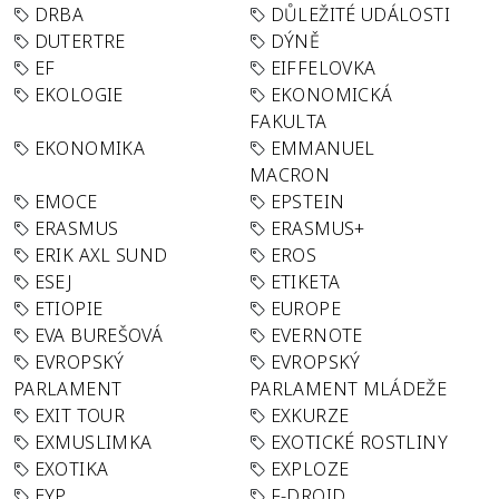
DRBA
DŮLEŽITÉ UDÁLOSTI
DUTERTRE
DÝNĚ
EF
EIFFELOVKA
EKOLOGIE
EKONOMICKÁ
FAKULTA
EKONOMIKA
EMMANUEL
MACRON
EMOCE
EPSTEIN
ERASMUS
ERASMUS+
ERIK AXL SUND
EROS
ESEJ
ETIKETA
ETIOPIE
EUROPE
EVA BUREŠOVÁ
EVERNOTE
EVROPSKÝ
EVROPSKÝ
PARLAMENT
PARLAMENT MLÁDEŽE
EXIT TOUR
EXKURZE
EXMUSLIMKA
EXOTICKÉ ROSTLINY
EXOTIKA
EXPLOZE
EYP
F-DROID