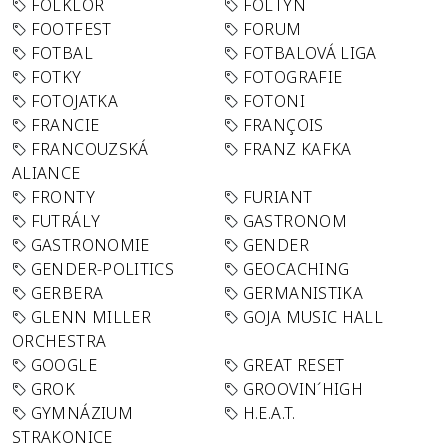
FOLKLÓR
FOLTYN
FOOTFEST
FORUM
FOTBAL
FOTBALOVÁ LIGA
FOTKY
FOTOGRAFIE
FOTOJATKA
FOTONI
FRANCIE
FRANÇOIS
FRANCOUZSKÁ
FRANZ KAFKA
ALIANCE
FRONTY
FURIANT
FUTRÁLY
GASTRONOM
GASTRONOMIE
GENDER
GENDER-POLITICS
GEOCACHING
GERBERA
GERMANISTIKA
GLENN MILLER
GOJA MUSIC HALL
ORCHESTRA
GOOGLE
GREAT RESET
GROK
GROOVIN´HIGH
GYMNÁZIUM
H.E.A.T.
STRAKONICE