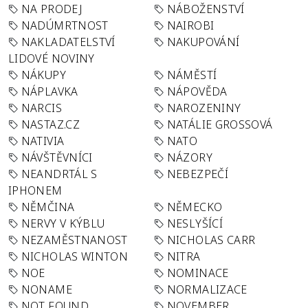
NA PRODEJ
NÁBOŽENSTVÍ
NADÚMRTNOST
NAIROBI
NAKLADATELSTVÍ
NAKUPOVÁNÍ
LIDOVÉ NOVINY
NÁKUPY
NÁMĚSTÍ
NÁPLAVKA
NÁPOVĚDA
NARCIS
NAROZENINY
NASTAZ.CZ
NATÁLIE GROSSOVÁ
NATIVIA
NATO
NÁVŠTĚVNÍCI
NÁZORY
NEANDRTÁL S
NEBEZPEČÍ
IPHONEM
NĚMČINA
NĚMECKO
NERVY V KÝBLU
NESLYŠÍCÍ
NEZAMĚSTNANOST
NICHOLAS CARR
NICHOLAS WINTON
NITRA
NOE
NOMINACE
NONAME
NORMALIZACE
NOT FOUND
NOVEMBER