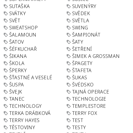
SUTAŠKA
SUVENÝRY
SVÁTKY
SVĚDEK
SVĚT
SVĚTLA
SWEATSHOP
SWING
ŠALAMOUN
ŠAMPIONÁT
ŠATOV
ŠATY
ŠÉFKUCHAŘ
ŠETŘENÍ
ŠIKANA
ŠIMEK A GROSSMAN
ŠKOLA
ŠPAGETY
ŠPERKY
ŠTAFETA
ŠŤASTNÉ A VESELÉ
ŠUKAS
ŠUSPA
ŠVÉDSKO
ŠVEJK
TAJNÁ OPERACE
TANEC
TECHNOLOGIE
TECHNOLOGY
TEMPLESTORE
TERKA DRÁBKOVÁ
TERRY FOX
TERRY HAYES
TEST
TĚSTOVINY
TESTY