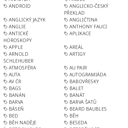
ANDROID
ANGLICKO-ČESKÝ
PŘEKLAD
ANGLICKÝ JAZYK
ANGLIČTINA
ANGLIE
ANTHONY FAUCI
ANTICKÉ
APLIKACE
HOROSKOPY
APPLE
AREÁL
ARNOLD
ARTIGY
SCHLEHUBER
ATMOSFÉRA
AU PAIR
AUTA
AUTOGRAMIÁDA
AV ČR
BABOVŘESKY
BAGS
BALET
BANÁN
BANÁT
BARVA
BARVA ŠATŮ
BÁSEŇ
BEARD BAUBLES
BED
BĚH
BĚH NADĚJE
BESEDA