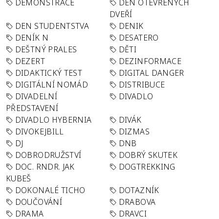
DEMONSTRACE
DEN OTEVŘENÝCH
DVEŘÍ
DEN STUDENTSTVA
DENIK
DENÍK N
DESATERO
DEŠTNÝ PRALES
DĚTI
DEZERT
DEZINFORMACE
DIDAKTICKÝ TEST
DIGITAL DANGER
DIGITÁLNÍ NOMÁD
DISTRIBUCE
DIVADELNÍ
DIVADLO
PŘEDSTAVENÍ
DIVADLO HYBERNIA
DIVÁK
DIVOKEJBILL
DIZMAS
DJ
DNB
DOBRODRUŽSTVÍ
DOBRÝ SKUTEK
DOC. RNDR. JAK
DOGTREKKING
KUBEŠ
DOKONALÉ TICHO
DOTAZNÍK
DOUČOVÁNÍ
DRABOVA
DRAMA
DRAVCI