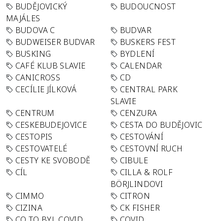
BUDĚJOVICKÝ
BUDOUCNOST
MAJÁLES
BUDOVA C
BUDVAR
BUDWEISER BUDVAR
BUSKERS FEST
BUSKING
BYDLENÍ
CAFÉ KLUB SLAVIE
CALENDAR
CANICROSS
CD
CECÍLIE JÍLKOVÁ
CENTRAL PARK
SLAVIE
CENTRUM
CENZURA
CESKEBUDEJOVICE
CESTA DO BUDĚJOVIC
CESTOPIS
CESTOVÁNÍ
CESTOVATELÉ
CESTOVNÍ RUCH
CESTY KE SVOBODĚ
CIBULE
CÍL
CILLA & ROLF
BÖRJLINDOVI
CIMMO
CITRON
CIZINA
CK FISHER
CO TO BYL COVID
COVID