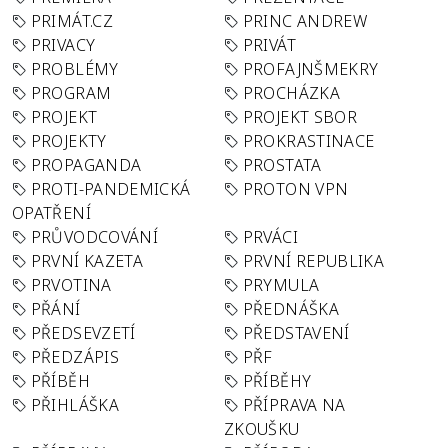
PRIMÁT.CZ
PRINC ANDREW
PRIVACY
PRIVÁT
PROBLÉMY
PROFAJNŠMEKRY
PROGRAM
PROCHÁZKA
PROJEKT
PROJEKT SBOR
PROJEKTY
PROKRASTINACE
PROPAGANDA
PROSTATA
PROTI-PANDEMICKÁ
PROTON VPN
OPATŘENÍ
PRŮVODCOVÁNÍ
PRVÁCI
PRVNÍ KAZETA
PRVNÍ REPUBLIKA
PRVOTINA
PRYMULA
PŘÁNÍ
PŘEDNÁŠKA
PŘEDSEVZETÍ
PŘEDSTAVENÍ
PŘEDZÁPIS
PŘF
PŘÍBĚH
PŘÍBĚHY
PŘIHLÁŠKA
PŘÍPRAVA NA
ZKOUŠKU