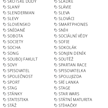
SKOTSKÉ DUDY
SLADKÉ
SLANÝ
SLÁVIE
SLENDERMAN
SLEVA
SLEVY
SLOVÁCI
SLOVENSKO
SMARTPHONES
SNÍDANĚ
SNÍH
SOBOTA
SOCIÁLNÍ VĚDY
SOCIETY
SOFIE
SOCHA
SOKOLÁK
SONG
SONJIN DENÍK
SOUBOJ FAKULT
SOUTĚŽ
SOVY
SPARTAN RACE
SPISOVATEL
SPISOVATELKA
SPOLEČNOST
SPOLUJIZDA
SPORT
SRÍ LANKA
STAG
STAGE
STÁNKY
STAR WARS
STATISTIKA
STÁTNÍ MATURITA
STÁŽ
STÍHAČKY