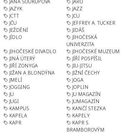
JANA SOUKUPOVÁ
JARO
JAZYK
JAZZ
JCTT
JCU
JČU
JEFFREY A. TUCKER
JEŽDĚNÍ
JIDÁŠ
JÍDLO
JIHOČESKÁ
UNIVERZITA
JIHOČESKÉ DIVADLO
JIHOČESKÉ MUZEUM
JINÁ ÚTERÝ
JÍŘÍ POSPÍŠIL
JIŘÍ ZONYGA
JIU-JITSU
JIŽAN A BLONDÝNA
JIŽNÍ ČECHY
JMELÍ
JOGA
JOGGING
JOPLIN
JU
JU MAGAZÍN
JUGI
JUMAGAZÍN
KAMPUS
KANČÍ STEZKA
KAPELA
KAPELY
KAPR
KAPR S
BRAMBOROVÝM