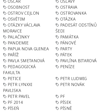
OSCAR
OSLAVY
OSOBNOST
OSTRAVA
OSTROV CEJLON
OSTROVANKA
OSVĚTIM
OTÁZKA
OTÁZKY VÁCLAVA
PADESÁT ODSTÍNŮ
MORAVCE
ŠEDI
PALAČINKY
PAMÁTKA
PANDEMIE
PÁNOVÉ
PAPUA NOVA GUINEA
PARTY
PAŘÍŽ
PÁTEK
PAVLA SMETANOVÁ
PAVLÍNA BITAROVÁ
PEDAGOGICKÁ
PENÍZE
FAKULTA
PETICE
PETR LUDWIG
PETR LYNXXI
PETR NOVÁK
PAVLISKA
PETR PAVEL
PF
PF 2014
PÍSEK
PÍSEŇ
PÍSNĚ