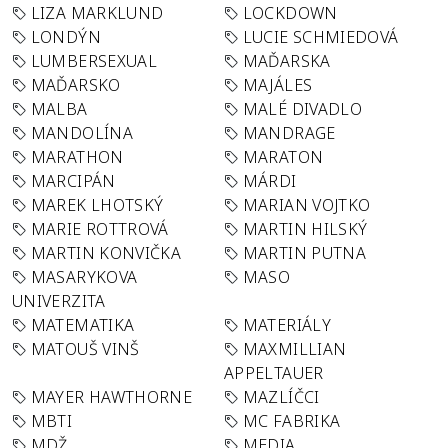
LIZA MARKLUND
LOCKDOWN
LONDÝN
LUCIE SCHMIEDOVÁ
LUMBERSEXUAL
MAĎARSKA
MAĎARSKO
MAJÁLES
MALBA
MALÉ DIVADLO
MANDOLÍNA
MANDRAGE
MARATHON
MARATON
MARCIPÁN
MÁRDI
MAREK LHOTSKÝ
MARIAN VOJTKO
MARIE ROTTROVÁ
MARTIN HILSKÝ
MARTIN KONVIČKA
MARTIN PUTNA
MASARYKOVA
MASO
UNIVERZITA
MATEMATIKA
MATERIÁLY
MATOUŠ VINŠ
MAXMILLIAN
APPELTAUER
MAYER HAWTHORNE
MAZLÍČCI
MBTI
MC FABRIKA
MDŽ
MEDIA