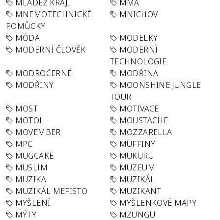
MLÁDEŽ KRAJI
MMA
MNEMOTECHNICKÉ
MNICHOV
POMŮCKY
MÓDA
MODELKY
MODERNÍ ČLOVĚK
MODERNÍ
TECHNOLOGIE
MODROČERNÉ
MODŘINA
MODŘINY
MOONSHINE JUNGLE
TOUR
MOST
MOTIVACE
MOTOL
MOUSTACHE
MOVEMBER
MOZZARELLA
MPC
MUFFINY
MUGCAKE
MUKURU
MUSLIM
MUZEUM
MUZIKA
MUZIKÁL
MUZIKÁL MEFISTO
MUZIKANT
MYŠLENÍ
MYŠLENKOVÉ MAPY
MÝTY
MZUNGU