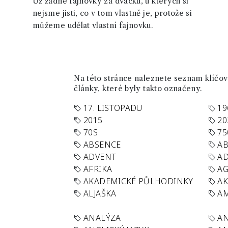
Už žádné fajnovky za dvacku, u kterých si
nejsme jisti, co v tom vlastně je, protože si
můžeme udělat vlastní fajnovku.
Na této stránce naleznete seznam klíčový
články, které byly takto označeny.
17. LISTOPADU
19
2015
20
70S
75
ABSENCE
AB
ADVENT
AD
AFRIKA
A
AKADEMICKÉ PŮLHODINKY
A
ALJAŠKA
AM
ANALÝZA
A