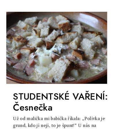
STUDENTSKÉ VAŘENÍ:
Česnečka
Už od malička mi babička říkala: „Polívka je
grund, kdo jí nejí, to je špunt!“ U nás na