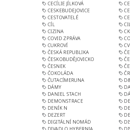
CECÍLIE JÍLKOVÁ
CE
CESKEBUDEJOVICE
CE
CESTOVATELÉ
CE
CÍL
CI
CIZINA
CK
COVID ZPRÁVA
CO
CUKROVÍ
CV
ČESKÁ REPUBLIKA
ČE
ČESKOBUDĚJOVICKO
ČE
ČESNEK
ČE
ČOKOLÁDA
Č
ČUTACÍMERUNA
D
DÁMY
D
DANIEL STACH
D
DEMONSTRACE
DE
DENÍK N
DE
DEZERT
D
DIGITÁLNÍ NOMÁD
DI
DIVADLO HYBERNIA
DI