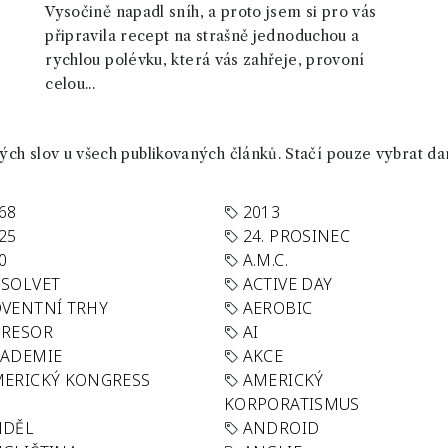
Vysočině napadl sníh, a proto jsem si pro vás
připravila recept na strašně jednoduchou a
rychlou polévku, která vás zahřeje, provoní
celou...
ch slov u všech publikovaných článků. Stačí pouze vybrat da
68
2013
25
24. PROSINEC
0
A.M.C.
SOLVET
ACTIVE DAY
VENTNÍ TRHY
AEROBIC
GRESOR
AI
KADEMIE
AKCE
ERICKÝ KONGRESS
AMERICKÝ
KORPORATISMUS
NDĚL
ANDROID