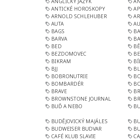
ANGLICKÝ JAZYK
AN
ANTICKÉ HOROSKOPY
AP
ARNOLD SCHLEHUBER
AR
AUTA
A
BAGS
BA
BARVA
BA
BED
B
BEZDOMOVEC
B
BIKRAM
BÍ
BJJ
BL
BOBRONUTRIE
B
BOMBARDÉR
BO
BRAVE
BR
BROWNSTONE JOURNAL
B
BUĎ A NEBO
BU
BUDĚJOVICKÝ MAJÁLES
B
BUDWEISER BUDVAR
BU
CAFÉ KLUB SLAVIE
C