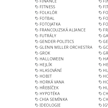
FINANCE
F
FITNESS
FI
FOLKLÓR
F
FOTBAL
FO
FOTOJATKA
F
FRANCOUZSKÁ ALIANCE
FR
FUTRÁLY
G
GENDER-POLITICS
G
GLENN MILLER ORCHESTRA
GO
GROK
GR
HALLOWEEN
HA
HEJLÍK
HE
HLASOVÁNÍ
H
HOBIT
H
HORKÁ VANA
H
HŘEBÍČEK
H
HYPOTÉKA
CH
CHIA SEMÍNKA
CH
IDEOLOGIE
IG