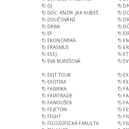
DJ
D
DOC. RNDR. JAK KUBEŠ
D
DOUČOVÁNÍ
D
DRBA
DŮ
EF
EI
EKONOMIKA
E
ERASMUS
E
ESEJ
ET
EVA BUREŠOVÁ
E
EXIT TOUR
EX
EXOTIKA
EX
FABRIKA
F
FAIRTRADE
F
FANOUŠEK
FA
FEJETON
FE
FIGHT
FI
FILOZOFICKÁ FAKULTA
FI