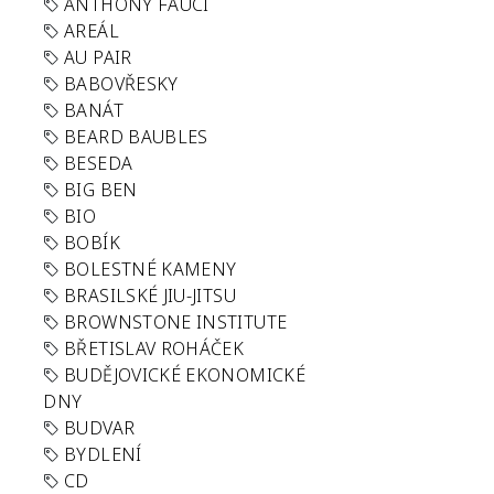
ANTHONY FAUCI
AREÁL
AU PAIR
BABOVŘESKY
BANÁT
BEARD BAUBLES
BESEDA
BIG BEN
BIO
BOBÍK
BOLESTNÉ KAMENY
BRASILSKÉ JIU-JITSU
BROWNSTONE INSTITUTE
BŘETISLAV ROHÁČEK
BUDĚJOVICKÉ EKONOMICKÉ
DNY
BUDVAR
BYDLENÍ
CD