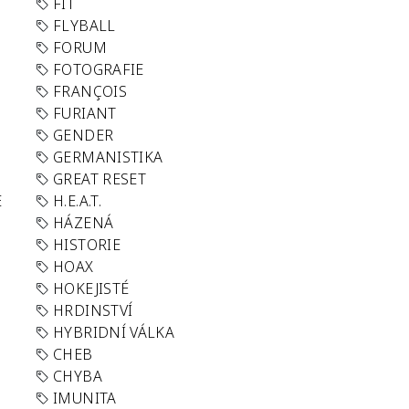
FIT
FLYBALL
FORUM
FOTOGRAFIE
FRANÇOIS
FURIANT
GENDER
GERMANISTIKA
GREAT RESET
E
H.E.A.T.
HÁZENÁ
HISTORIE
HOAX
HOKEJISTÉ
HRDINSTVÍ
HYBRIDNÍ VÁLKA
CHEB
CHYBA
IMUNITA