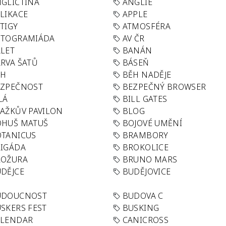
GLIČTINA
ANGLIE
LIKACE
APPLE
TIGY
ATMOSFÉRA
UTOGRAMIÁDA
AV ČR
LET
BANÁN
RVA ŠATŮ
BÁSEŇ
ĚH
BĚH NADĚJE
EZPEČNOST
BEZPEČNÝ BROWSER
LÁ
BILL GATES
AŽKŮV PAVILON
BLOG
OHUŠ MATUŠ
BOJOVÉ UMĚNÍ
TANICUS
BRAMBORY
IGÁDA
BROKOLICE
ROŽURA
BRUNO MARS
DĚJCE
BUDĚJOVICE
UDOUCNOST
BUDOVA C
SKERS FEST
BUSKING
ALENDAR
CANICROSS