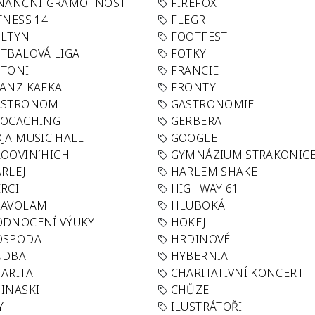
INANČNÍ-GRAMOTNOST
FIREFOX
TNESS 14
FLEGR
OLTYN
FOOTFEST
TBALOVÁ LIGA
FOTKY
OTONI
FRANCIE
ANZ KAFKA
FRONTY
ASTRONOM
GASTRONOMIE
EOCACHING
GERBERA
JA MUSIC HALL
GOOGLE
OOVIN´HIGH
GYMNÁZIUM STRAKONIC
RLEJ
HARLEM SHAKE
RCI
HIGHWAY 61
LAVOLAM
HLUBOKÁ
ODNOCENÍ VÝUKY
HOKEJ
OSPODA
HRDINOVÉ
UDBA
HYBERNIA
ARITA
CHARITATIVNÍ KONCERT
INASKI
CHŮZE
Y
ILUSTRÁTOŘI