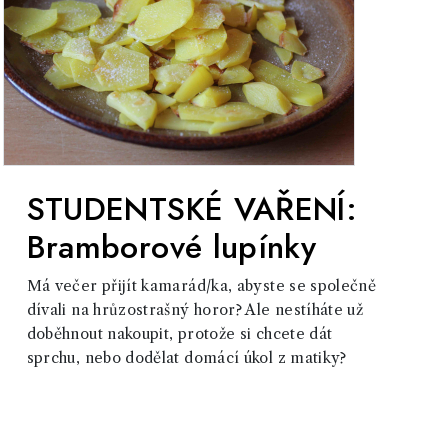
STUDENTSKÉ VAŘENÍ:
Bramborové lupínky
Má večer přijít kamarád/ka, abyste se společně
dívali na hrůzostrašný horor? Ale nestíháte už
doběhnout nakoupit, protože si chcete dát
sprchu, nebo dodělat domácí úkol z matiky?