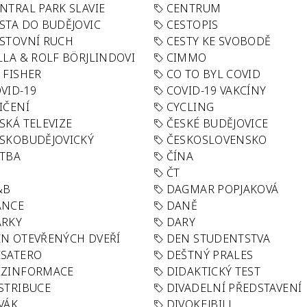
NTRAL PARK SLAVIE
CENTRUM
STA DO BUDĚJOVIC
CESTOPIS
STOVNÍ RUCH
CESTY KE SVOBODĚ
LLA & ROLF BÖRJLINDOVI
CIMMO
 FISHER
CO TO BYL COVID
VID-19
COVID-19 VAKCÍNY
IČENÍ
CYCLING
SKÁ TELEVIZE
ČESKÉ BUDĚJOVICE
SKOBUDĚJOVICKÝ
ČESKOSLOVENSKO
TBA
ČÍNA
R
ČT
&B
DAGMAR POPJAKOVÁ
ANCE
DANĚ
ÁRKY
DARY
N OTEVŘENÝCH DVEŘÍ
DEN STUDENTSTVA
SATERO
DEŠTNÝ PRALES
EZINFORMACE
DIDAKTICKÝ TEST
STRIBUCE
DIVADELNÍ PŘEDSTAVENÍ
VÁK
DIVOKEJBILL