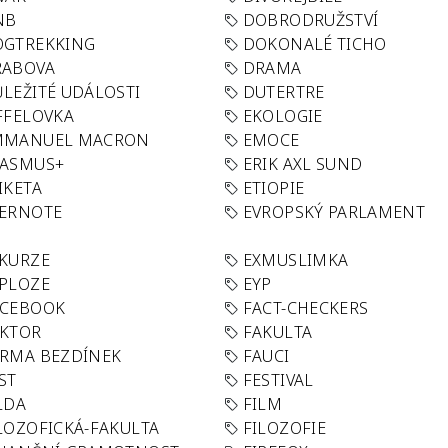
NB
DOBRODRUŽSTVÍ
OGTREKKING
DOKONALÉ TICHO
RABOVA
DRAMA
LEŽITÉ UDÁLOSTI
DUTERTRE
FFELOVKA
EKOLOGIE
MMANUEL MACRON
EMOCE
RASMUS+
ERIK AXL SUND
IKETA
ETIOPIE
VERNOTE
EVROPSKÝ PARLAMENT
KURZE
EXMUSLIMKA
PLOZE
EYP
ACEBOOK
FACT-CHECKERS
AKTOR
FAKULTA
RMA BEZDÍNEK
FAUCI
ST
FESTIVAL
LDA
FILM
LOZOFICKÁ-FAKULTA
FILOZOFIE