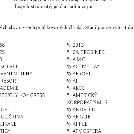
dospělosti složitý, jaká úskalí a zejm...
ch slov u všech publikovaných článků. Stačí pouze vybrat da
68
2013
25
24. PROSINEC
0
A.M.C.
SOLVET
ACTIVE DAY
VENTNÍ TRHY
AEROBIC
GRESOR
AI
KADEMIE
AKCE
ERICKÝ KONGRESS
AMERICKÝ
KORPORATISMUS
NDĚL
ANDROID
GLIČTINA
ANGLIE
LIKACE
APPLE
TIGY
ATMOSFÉRA