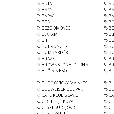
AUTA
A
BAGS
BA
BARVA
BA
BED
B
BEZDOMOVEC
B
BIKRAM
BÍ
BJJ
BL
BOBRONUTRIE
B
BOMBARDÉR
BO
BRAVE
BR
BROWNSTONE JOURNAL
B
BUĎ A NEBO
BU
BUDĚJOVICKÝ MAJÁLES
B
BUDWEISER BUDVAR
BU
CAFÉ KLUB SLAVIE
C
CECÍLIE JÍLKOVÁ
CE
CESKEBUDEJOVICE
CE
CESTOVATELÉ
CE