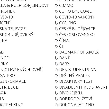
LLA & ROLF BÖRJLINDOVI
CIMMO
 FISHER
CO TO BYL COVID
VID-19
COVID-19 VAKCÍNY
IČENÍ
CYCLING
SKÁ TELEVIZE
ČESKÉ BUDĚJOVICE
SKOBUDĚJOVICKÝ
ČESKOSLOVENSKO
TBA
ČÍNA
R
ČT
&B
DAGMAR POPJAKOVÁ
ANCE
DANĚ
ÁRKY
DARY
N OTEVŘENÝCH DVEŘÍ
DEN STUDENTSTVA
SATERO
DEŠTNÝ PRALES
EZINFORMACE
DIDAKTICKÝ TEST
STRIBUCE
DIVADELNÍ PŘEDSTAVENÍ
VÁK
DIVOKEJBILL
NB
DOBRODRUŽSTVÍ
OGTREKKING
DOKONALÉ TICHO