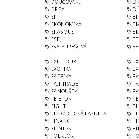
DOUČOVÁNÍ
D
DRBA
DŮ
EF
EI
EKONOMIKA
E
ERASMUS
E
ESEJ
ET
EVA BUREŠOVÁ
E
EXIT TOUR
EX
EXOTIKA
EX
FABRIKA
F
FAIRTRADE
F
FANOUŠEK
FA
FEJETON
FE
FIGHT
FI
FILOZOFICKÁ FAKULTA
FI
FINANCE
F
FITNESS
FI
FOLKLÓR
F