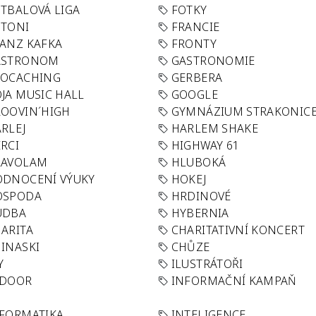
TBALOVÁ LIGA
FOTKY
OTONI
FRANCIE
ANZ KAFKA
FRONTY
ASTRONOM
GASTRONOMIE
EOCACHING
GERBERA
JA MUSIC HALL
GOOGLE
OOVIN´HIGH
GYMNÁZIUM STRAKONIC
RLEJ
HARLEM SHAKE
RCI
HIGHWAY 61
LAVOLAM
HLUBOKÁ
ODNOCENÍ VÝUKY
HOKEJ
OSPODA
HRDINOVÉ
UDBA
HYBERNIA
ARITA
CHARITATIVNÍ KONCERT
INASKI
CHŮZE
Y
ILUSTRÁTOŘI
NDOOR
INFORMAČNÍ KAMPAŇ
FORMATIKA
INTELIGENCE