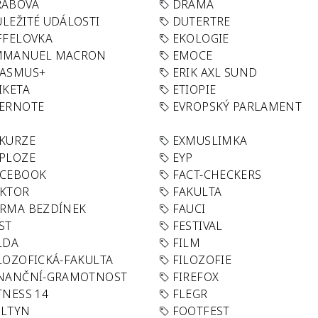
RABOVA
DRAMA
LEŽITÉ UDÁLOSTI
DUTERTRE
FFELOVKA
EKOLOGIE
MMANUEL MACRON
EMOCE
RASMUS+
ERIK AXL SUND
IKETA
ETIOPIE
VERNOTE
EVROPSKÝ PARLAMENT
KURZE
EXMUSLIMKA
PLOZE
EYP
ACEBOOK
FACT-CHECKERS
AKTOR
FAKULTA
RMA BEZDÍNEK
FAUCI
ST
FESTIVAL
LDA
FILM
LOZOFICKÁ-FAKULTA
FILOZOFIE
INANČNÍ-GRAMOTNOST
FIREFOX
TNESS 14
FLEGR
OLTYN
FOOTFEST