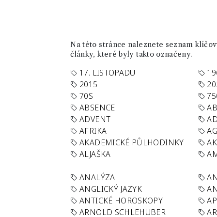
Na této stránce naleznete seznam klíčový
články, které byly takto označeny.
17. LISTOPADU
19
2015
20
70S
75
ABSENCE
AB
ADVENT
AD
AFRIKA
A
AKADEMICKÉ PŮLHODINKY
A
ALJAŠKA
AM
ANALÝZA
A
ANGLICKÝ JAZYK
AN
ANTICKÉ HOROSKOPY
AP
ARNOLD SCHLEHUBER
AR