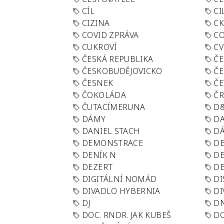
CÍL
CI
CIZINA
CK
COVID ZPRÁVA
CO
CUKROVÍ
CV
ČESKÁ REPUBLIKA
ČE
ČESKOBUDĚJOVICKO
ČE
ČESNEK
ČE
ČOKOLÁDA
Č
ČUTACÍMERUNA
D
DÁMY
D
DANIEL STACH
D
DEMONSTRACE
DE
DENÍK N
DE
DEZERT
D
DIGITÁLNÍ NOMÁD
DI
DIVADLO HYBERNIA
DI
DJ
D
DOC. RNDR. JAK KUBEŠ
D