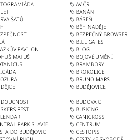
UTOGRAMIÁDA
AV ČR
LET
BANÁN
RVA ŠATŮ
BÁSEŇ
ĚH
BĚH NADĚJE
EZPEČNOST
BEZPEČNÝ BROWSER
LÁ
BILL GATES
AŽKŮV PAVILON
BLOG
OHUŠ MATUŠ
BOJOVÉ UMĚNÍ
TANICUS
BRAMBORY
IGÁDA
BROKOLICE
ROŽURA
BRUNO MARS
DĚJCE
BUDĚJOVICE
UDOUCNOST
BUDOVA C
SKERS FEST
BUSKING
ALENDAR
CANICROSS
NTRAL PARK SLAVIE
CENTRUM
STA DO BUDĚJOVIC
CESTOPIS
STOVNÍ RUCH
CESTY KE SVOBODĚ