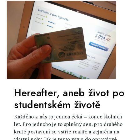
Hereafter, aneb život po
studentském životě
Každého z nás to jednou čeká – konec školních
let. Pro jednoho je to splněný sen, pro druhého
kruté postavení se vstříc realitě a zejména na
vlastní nohy. Jak je tento vstup do opravdové