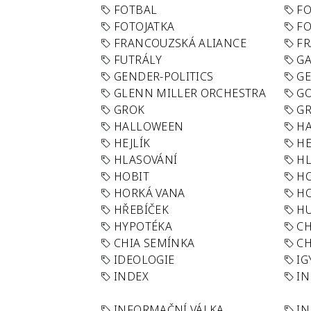
FOTBAL
FO
FOTOJATKA
F
FRANCOUZSKÁ ALIANCE
FR
FUTRÁLY
G
GENDER-POLITICS
G
GLENN MILLER ORCHESTRA
GO
GROK
GR
HALLOWEEN
HA
HEJLÍK
HE
HLASOVÁNÍ
H
HOBIT
H
HORKÁ VANA
H
HŘEBÍČEK
H
HYPOTÉKA
CH
CHIA SEMÍNKA
CH
IDEOLOGIE
IG
INDEX
I
INFORMAČNÍ VÁLKA
IN