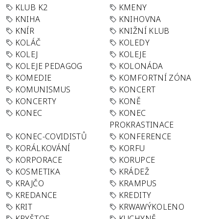
KLUB K2
KMENY
KNIHA
KNIHOVNA
KNÍR
KNIŽNÍ KLUB
KOLÁČ
KOLEDY
KOLEJ
KOLEJE
KOLEJE PEDAGOG
KOLONÁDA
KOMEDIE
KOMFORTNÍ ZÓNA
KOMUNISMUS
KONCERT
KONCERTY
KONĚ
KONEC
KONEC
PROKRASTINACE
KONEC-COVIDISTŮ
KONFERENCE
KORÁLKOVÁNÍ
KORFU
KORPORACE
KORUPCE
KOSMETIKA
KRÁDEŽ
KRAJČO
KRAMPUS
KREDANCE
KREDITY
KRIT
KRWAWÝKOLENO
KRYŠTOF
KUCHYNĚ