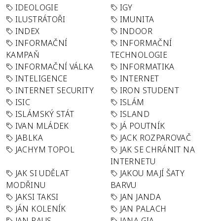
IDEOLOGIE
IGY
ILUSTRÁTOŘI
IMUNITA
INDEX
INDOOR
INFORMAČNÍ
INFORMAČNÍ
KAMPAŇ
TECHNOLOGIE
INFORMAČNÍ VÁLKA
INFORMATIKA
INTELIGENCE
INTERNET
INTERNET SECURITY
IRON STUDENT
ISIC
ISLÁM
ISLÁMSKÝ STÁT
ISLAND
IVAN MLÁDEK
JÁ POUTNÍK
JABLKA
JACK ROZPAROVAČ
JACHYM TOPOL
JAK SE CHRÁNIT NA
INTERNETU
JAK SI UDĚLAT
JAKOU MAJÍ ŠATY
MODŘINU
BARVU
JAKSI TAKSI
JAN JANDA
JÁN KOLENÍK
JAN PALACH
JAN RAUS
JANA GIA