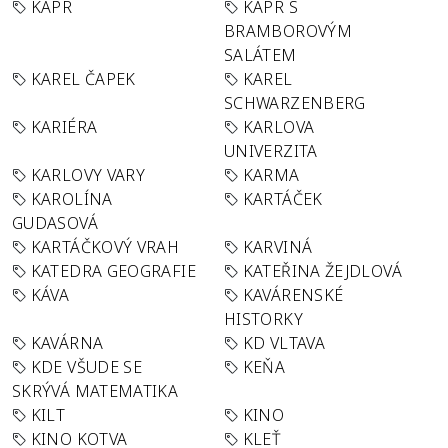
KAPR
KAPR S
BRAMBOROVÝM
SALÁTEM
KAREL ČAPEK
KAREL
SCHWARZENBERG
KARIÉRA
KARLOVA
UNIVERZITA
KARLOVY VARY
KARMA
KAROLÍNA
KARTÁČEK
GUDASOVÁ
KARTÁČKOVÝ VRAH
KARVINÁ
KATEDRA GEOGRAFIE
KATEŘINA ŽEJDLOVÁ
KÁVA
KAVÁRENSKÉ
HISTORKY
KAVÁRNA
KD VLTAVA
KDE VŠUDE SE
KEŇA
SKRÝVÁ MATEMATIKA
KILT
KINO
KINO KOTVA
KLEŤ