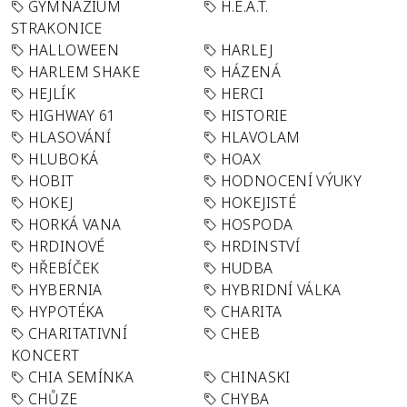
GYMNÁZIUM
H.E.A.T.
STRAKONICE
HALLOWEEN
HARLEJ
HARLEM SHAKE
HÁZENÁ
HEJLÍK
HERCI
HIGHWAY 61
HISTORIE
HLASOVÁNÍ
HLAVOLAM
HLUBOKÁ
HOAX
HOBIT
HODNOCENÍ VÝUKY
HOKEJ
HOKEJISTÉ
HORKÁ VANA
HOSPODA
HRDINOVÉ
HRDINSTVÍ
HŘEBÍČEK
HUDBA
HYBERNIA
HYBRIDNÍ VÁLKA
HYPOTÉKA
CHARITA
CHARITATIVNÍ
CHEB
KONCERT
CHIA SEMÍNKA
CHINASKI
CHŮZE
CHYBA