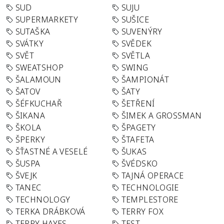
SUD
SUJU
SUPERMARKETY
SUŠICE
SUTAŠKA
SUVENÝRY
SVÁTKY
SVĚDEK
SVĚT
SVĚTLA
SWEATSHOP
SWING
ŠALAMOUN
ŠAMPIONÁT
ŠATOV
ŠATY
ŠÉFKUCHAŘ
ŠETŘENÍ
ŠIKANA
ŠIMEK A GROSSMAN
ŠKOLA
ŠPAGETY
ŠPERKY
ŠTAFETA
ŠŤASTNÉ A VESELÉ
ŠUKAS
ŠUSPA
ŠVÉDSKO
ŠVEJK
TAJNÁ OPERACE
TANEC
TECHNOLOGIE
TECHNOLOGY
TEMPLESTORE
TERKA DRÁBKOVÁ
TERRY FOX
TERRY HAYES
TEST