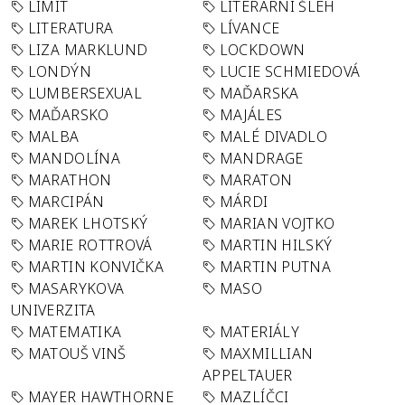
LIMIT
LITERÁRNÍ ŠLEH
LITERATURA
LÍVANCE
LIZA MARKLUND
LOCKDOWN
LONDÝN
LUCIE SCHMIEDOVÁ
LUMBERSEXUAL
MAĎARSKA
MAĎARSKO
MAJÁLES
MALBA
MALÉ DIVADLO
MANDOLÍNA
MANDRAGE
MARATHON
MARATON
MARCIPÁN
MÁRDI
MAREK LHOTSKÝ
MARIAN VOJTKO
MARIE ROTTROVÁ
MARTIN HILSKÝ
MARTIN KONVIČKA
MARTIN PUTNA
MASARYKOVA
MASO
UNIVERZITA
MATEMATIKA
MATERIÁLY
MATOUŠ VINŠ
MAXMILLIAN
APPELTAUER
MAYER HAWTHORNE
MAZLÍČCI