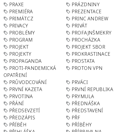
PRAXE
PRÁZDNINY
PREMIÉRA
PREZENTACE
PRIMÁT.CZ
PRINC ANDREW
PRIVACY
PRIVÁT
PROBLÉMY
PROFAJNŠMEKRY
PROGRAM
PROCHÁZKA
PROJEKT
PROJEKT SBOR
PROJEKTY
PROKRASTINACE
PROPAGANDA
PROSTATA
PROTI-PANDEMICKÁ
PROTON VPN
OPATŘENÍ
PRŮVODCOVÁNÍ
PRVÁCI
PRVNÍ KAZETA
PRVNÍ REPUBLIKA
PRVOTINA
PRYMULA
PŘÁNÍ
PŘEDNÁŠKA
PŘEDSEVZETÍ
PŘEDSTAVENÍ
PŘEDZÁPIS
PŘF
PŘÍBĚH
PŘÍBĚHY
PŘIHLÁŠKA
PŘÍPRAVA NA