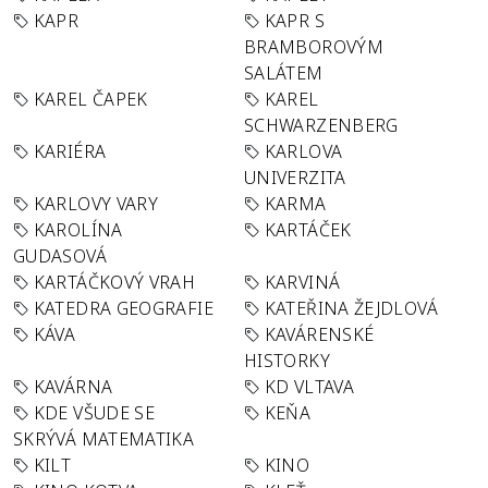
KAPR
KAPR S
BRAMBOROVÝM
SALÁTEM
KAREL ČAPEK
KAREL
SCHWARZENBERG
KARIÉRA
KARLOVA
UNIVERZITA
KARLOVY VARY
KARMA
KAROLÍNA
KARTÁČEK
GUDASOVÁ
KARTÁČKOVÝ VRAH
KARVINÁ
KATEDRA GEOGRAFIE
KATEŘINA ŽEJDLOVÁ
KÁVA
KAVÁRENSKÉ
HISTORKY
KAVÁRNA
KD VLTAVA
KDE VŠUDE SE
KEŇA
SKRÝVÁ MATEMATIKA
KILT
KINO