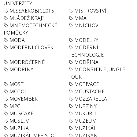
UNIVERZITY
MISSAEROBIC2015
MISTROVSTVÍ
MLÁDEŽ KRAJI
MMA
MNEMOTECHNICKÉ
MNICHOV
POMŮCKY
MÓDA
MODELKY
MODERNÍ ČLOVĚK
MODERNÍ
TECHNOLOGIE
MODROČERNÉ
MODŘINA
MODŘINY
MOONSHINE JUNGLE
TOUR
MOST
MOTIVACE
MOTOL
MOUSTACHE
MOVEMBER
MOZZARELLA
MPC
MUFFINY
MUGCAKE
MUKURU
MUSLIM
MUZEUM
MUZIKA
MUZIKÁL
MUZIKÁL MEFISTO
MUZIKANT