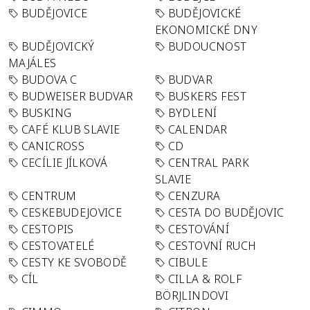
BUDĚJOVICE
BUDĚJOVICKÉ
EKONOMICKÉ DNY
BUDĚJOVICKÝ
BUDOUCNOST
MAJÁLES
BUDOVA C
BUDVAR
BUDWEISER BUDVAR
BUSKERS FEST
BUSKING
BYDLENÍ
CAFÉ KLUB SLAVIE
CALENDAR
CANICROSS
CD
CECÍLIE JÍLKOVÁ
CENTRAL PARK
SLAVIE
CENTRUM
CENZURA
CESKEBUDEJOVICE
CESTA DO BUDĚJOVIC
CESTOPIS
CESTOVÁNÍ
CESTOVATELÉ
CESTOVNÍ RUCH
CESTY KE SVOBODĚ
CIBULE
CÍL
CILLA & ROLF
BÖRJLINDOVI