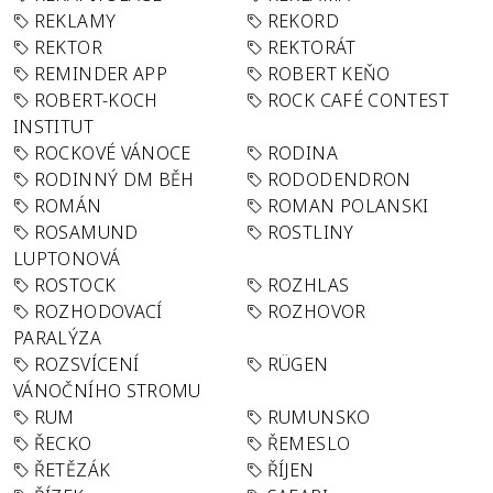
REKLAMY
REKORD
REKTOR
REKTORÁT
REMINDER APP
ROBERT KEŇO
ROBERT-KOCH
ROCK CAFÉ CONTEST
INSTITUT
ROCKOVÉ VÁNOCE
RODINA
RODINNÝ DM BĚH
RODODENDRON
ROMÁN
ROMAN POLANSKI
ROSAMUND
ROSTLINY
LUPTONOVÁ
ROSTOCK
ROZHLAS
ROZHODOVACÍ
ROZHOVOR
PARALÝZA
ROZSVÍCENÍ
RÜGEN
VÁNOČNÍHO STROMU
RUM
RUMUNSKO
ŘECKO
ŘEMESLO
ŘETĚZÁK
ŘÍJEN