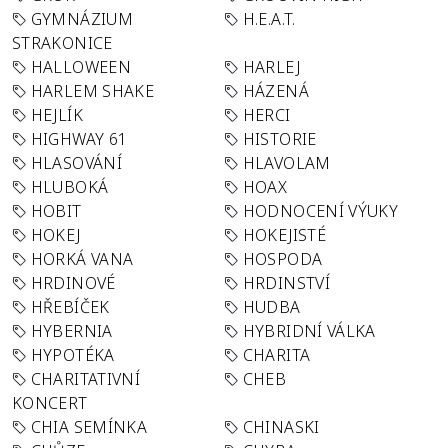
GYMNÁZIUM
H.E.A.T.
STRAKONICE
HALLOWEEN
HARLEJ
HARLEM SHAKE
HÁZENÁ
HEJLÍK
HERCI
HIGHWAY 61
HISTORIE
HLASOVÁNÍ
HLAVOLAM
HLUBOKÁ
HOAX
HOBIT
HODNOCENÍ VÝUKY
HOKEJ
HOKEJISTÉ
HORKÁ VANA
HOSPODA
HRDINOVÉ
HRDINSTVÍ
HŘEBÍČEK
HUDBA
HYBERNIA
HYBRIDNÍ VÁLKA
HYPOTÉKA
CHARITA
CHARITATIVNÍ
CHEB
KONCERT
CHIA SEMÍNKA
CHINASKI