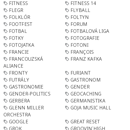
FITNESS
FITNESS 14
FLEGR
FLYBALL
FOLKLÓR
FOLTYN
FOOTFEST
FORUM
FOTBAL
FOTBALOVÁ LIGA
FOTKY
FOTOGRAFIE
FOTOJATKA
FOTONI
FRANCIE
FRANÇOIS
FRANCOUZSKÁ
FRANZ KAFKA
ALIANCE
FRONTY
FURIANT
FUTRÁLY
GASTRONOM
GASTRONOMIE
GENDER
GENDER-POLITICS
GEOCACHING
GERBERA
GERMANISTIKA
GLENN MILLER
GOJA MUSIC HALL
ORCHESTRA
GOOGLE
GREAT RESET
GROK
GROOVIN´HIGH