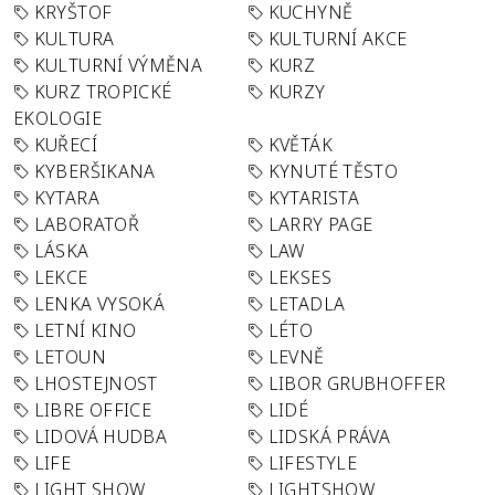
KRYŠTOF
KUCHYNĚ
KULTURA
KULTURNÍ AKCE
KULTURNÍ VÝMĚNA
KURZ
KURZ TROPICKÉ
KURZY
EKOLOGIE
KUŘECÍ
KVĚTÁK
KYBERŠIKANA
KYNUTÉ TĚSTO
KYTARA
KYTARISTA
LABORATOŘ
LARRY PAGE
LÁSKA
LAW
LEKCE
LEKSES
LENKA VYSOKÁ
LETADLA
LETNÍ KINO
LÉTO
LETOUN
LEVNĚ
LHOSTEJNOST
LIBOR GRUBHOFFER
LIBRE OFFICE
LIDÉ
LIDOVÁ HUDBA
LIDSKÁ PRÁVA
LIFE
LIFESTYLE
LIGHT SHOW
LIGHTSHOW