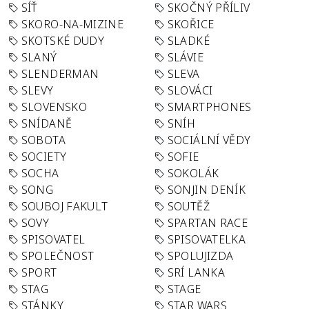
SÍŤ
SKOČNÝ PŘÍLIV
SKORO-NA-MIZINE
SKOŘICE
SKOTSKÉ DUDY
SLADKÉ
SLANÝ
SLÁVIE
SLENDERMAN
SLEVA
SLEVY
SLOVÁCI
SLOVENSKO
SMARTPHONES
SNÍDANĚ
SNÍH
SOBOTA
SOCIÁLNÍ VĚDY
SOCIETY
SOFIE
SOCHA
SOKOLÁK
SONG
SONJIN DENÍK
SOUBOJ FAKULT
SOUTĚŽ
SOVY
SPARTAN RACE
SPISOVATEL
SPISOVATELKA
SPOLEČNOST
SPOLUJIZDA
SPORT
SRÍ LANKA
STAG
STAGE
STÁNKY
STAR WARS