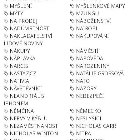
MYŠLENÍ
MYŠLENKOVÉ MAPY
MÝTY
MZUNGU
NA PRODEJ
NÁBOŽENSTVÍ
NADÚMRTNOST
NAIROBI
NAKLADATELSTVÍ
NAKUPOVÁNÍ
LIDOVÉ NOVINY
NÁKUPY
NÁMĚSTÍ
NÁPLAVKA
NÁPOVĚDA
NARCIS
NAROZENINY
NASTAZ.CZ
NATÁLIE GROSSOVÁ
NATIVIA
NATO
NÁVŠTĚVNÍCI
NÁZORY
NEANDRTÁL S
NEBEZPEČÍ
IPHONEM
NĚMČINA
NĚMECKO
NERVY V KÝBLU
NESLYŠÍCÍ
NEZAMĚSTNANOST
NICHOLAS CARR
NICHOLAS WINTON
NITRA