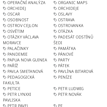
OPERAČNÍ ANALÝZA
ORGANIC MAPS
ORCHIDEJ
ORCHIDEJE
OSCAR
OSLAVY
OSOBNOST
OSTRAVA
OSTROV CEJLON
OSTROVANKA
OSVĚTIM
OTÁZKA
OTÁZKY VÁCLAVA
PADESÁT ODSTÍNŮ
MORAVCE
ŠEDI
PALAČINKY
PAMÁTKA
PANDEMIE
PÁNOVÉ
PAPUA NOVA GUINEA
PARTY
PAŘÍŽ
PÁTEK
PAVLA SMETANOVÁ
PAVLÍNA BITAROVÁ
PEDAGOGICKÁ
PENÍZE
FAKULTA
PETICE
PETR LUDWIG
PETR LYNXXI
PETR NOVÁK
PAVLISKA
PETR PAVEL
PF