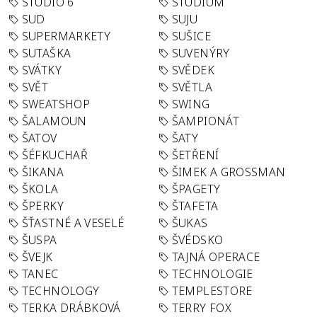
STUDIO 6
STUDIUM
SUD
SUJU
SUPERMARKETY
SUŠICE
SUTAŠKA
SUVENÝRY
SVÁTKY
SVĚDEK
SVĚT
SVĚTLA
SWEATSHOP
SWING
ŠALAMOUN
ŠAMPIONÁT
ŠATOV
ŠATY
ŠÉFKUCHAŘ
ŠETŘENÍ
ŠIKANA
ŠIMEK A GROSSMAN
ŠKOLA
ŠPAGETY
ŠPERKY
ŠTAFETA
ŠŤASTNÉ A VESELÉ
ŠUKAS
ŠUSPA
ŠVÉDSKO
ŠVEJK
TAJNÁ OPERACE
TANEC
TECHNOLOGIE
TECHNOLOGY
TEMPLESTORE
TERKA DRÁBKOVÁ
TERRY FOX