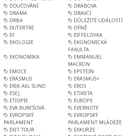
DOUČOVÁNÍ
DRABOVA
DRAMA
DRAVCI
DRBA
DŮLEŽITÉ UDÁLOSTI
DUTERTRE
DÝNĚ
EF
EIFFELOVKA
EKOLOGIE
EKONOMICKÁ
FAKULTA
EKONOMIKA
EMMANUEL
MACRON
EMOCE
EPSTEIN
ERASMUS
ERASMUS+
ERIK AXL SUND
EROS
ESEJ
ETIKETA
ETIOPIE
EUROPE
EVA BUREŠOVÁ
EVERNOTE
EVROPSKÝ
EVROPSKÝ
PARLAMENT
PARLAMENT MLÁDEŽE
EXIT TOUR
EXKURZE