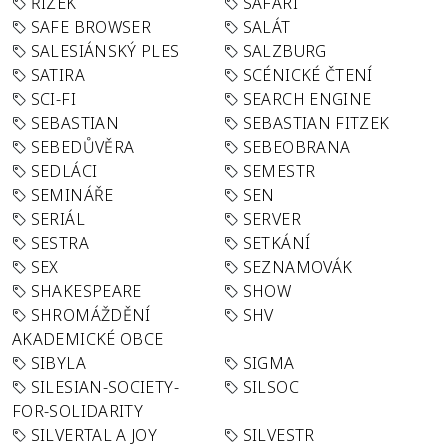
ŘÍZEK
SAFARI
SAFE BROWSER
SALÁT
SALESIÁNSKÝ PLES
SALZBURG
SATIRA
SCÉNICKÉ ČTENÍ
SCI-FI
SEARCH ENGINE
SEBASTIAN
SEBASTIAN FITZEK
SEBEDŮVĚRA
SEBEOBRANA
SEDLÁCI
SEMESTR
SEMINÁŘE
SEN
SERIÁL
SERVER
SESTRA
SETKÁNÍ
SEX
SEZNAMOVÁK
SHAKESPEARE
SHOW
SHROMÁŽDĚNÍ
SHV
AKADEMICKÉ OBCE
SIBYLA
SIGMA
SILESIAN-SOCIETY-
SILSOC
FOR-SOLIDARITY
SILVERTAL A JOY
SILVESTR