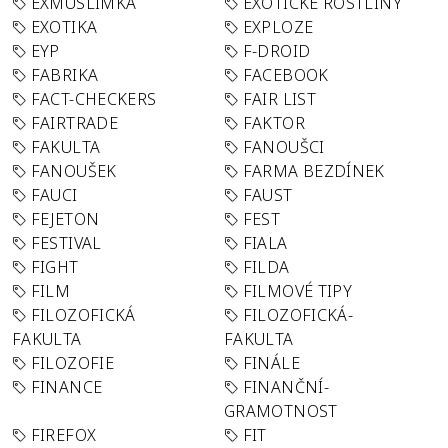
EXMUSLIMKA
EXOTICKÉ ROSTLINY
EXOTIKA
EXPLOZE
EYP
F-DROID
FABRIKA
FACEBOOK
FACT-CHECKERS
FAIR LIST
FAIRTRADE
FAKTOR
FAKULTA
FANOUŠCI
FANOUŠEK
FARMA BEZDÍNEK
FAUCI
FAUST
FEJETON
FEST
FESTIVAL
FIALA
FIGHT
FILDA
FILM
FILMOVÉ TIPY
FILOZOFICKÁ
FILOZOFICKÁ-
FAKULTA
FAKULTA
FILOZOFIE
FINÁLE
FINANCE
FINANČNÍ-
GRAMOTNOST
FIREFOX
FIT