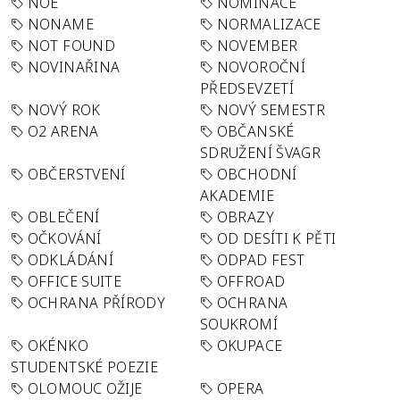
NOE
NOMINACE
NONAME
NORMALIZACE
NOT FOUND
NOVEMBER
NOVINAŘINA
NOVOROČNÍ
PŘEDSEVZETÍ
NOVÝ ROK
NOVÝ SEMESTR
O2 ARENA
OBČANSKÉ
SDRUŽENÍ ŠVAGR
OBČERSTVENÍ
OBCHODNÍ
AKADEMIE
OBLEČENÍ
OBRAZY
OČKOVÁNÍ
OD DESÍTI K PĚTI
ODKLÁDÁNÍ
ODPAD FEST
OFFICE SUITE
OFFROAD
OCHRANA PŘÍRODY
OCHRANA
SOUKROMÍ
OKÉNKO
OKUPACE
STUDENTSKÉ POEZIE
OLOMOUC OŽIJE
OPERA