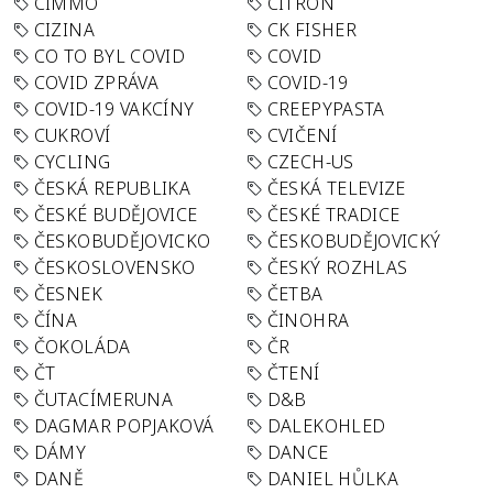
CIMMO
CITRON
CIZINA
CK FISHER
CO TO BYL COVID
COVID
COVID ZPRÁVA
COVID-19
COVID-19 VAKCÍNY
CREEPYPASTA
CUKROVÍ
CVIČENÍ
CYCLING
CZECH-US
ČESKÁ REPUBLIKA
ČESKÁ TELEVIZE
ČESKÉ BUDĚJOVICE
ČESKÉ TRADICE
ČESKOBUDĚJOVICKO
ČESKOBUDĚJOVICKÝ
ČESKOSLOVENSKO
ČESKÝ ROZHLAS
ČESNEK
ČETBA
ČÍNA
ČINOHRA
ČOKOLÁDA
ČR
ČT
ČTENÍ
ČUTACÍMERUNA
D&B
DAGMAR POPJAKOVÁ
DALEKOHLED
DÁMY
DANCE
DANĚ
DANIEL HŮLKA