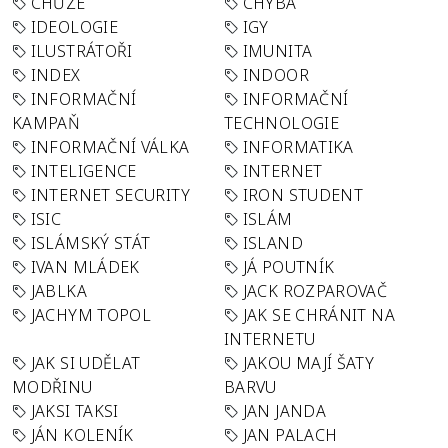
CHŮZE
CHYBA
IDEOLOGIE
IGY
ILUSTRÁTOŘI
IMUNITA
INDEX
INDOOR
INFORMAČNÍ
INFORMAČNÍ
KAMPAŇ
TECHNOLOGIE
INFORMAČNÍ VÁLKA
INFORMATIKA
INTELIGENCE
INTERNET
INTERNET SECURITY
IRON STUDENT
ISIC
ISLÁM
ISLÁMSKÝ STÁT
ISLAND
IVAN MLÁDEK
JÁ POUTNÍK
JABLKA
JACK ROZPAROVAČ
JACHYM TOPOL
JAK SE CHRÁNIT NA
INTERNETU
JAK SI UDĚLAT
JAKOU MAJÍ ŠATY
MODŘINU
BARVU
JAKSI TAKSI
JAN JANDA
JÁN KOLENÍK
JAN PALACH