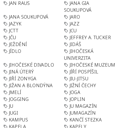
JAN RAUS
JANA GIA
SOUKUPOVÁ
JANA SOUKUPOVÁ
JARO
JAZYK
JAZZ
JCTT
JCU
JČU
JEFFREY A. TUCKER
JEŽDĚNÍ
JIDÁŠ
JÍDLO
JIHOČESKÁ
UNIVERZITA
JIHOČESKÉ DIVADLO
JIHOČESKÉ MUZEUM
JINÁ ÚTERÝ
JÍŘÍ POSPÍŠIL
JIŘÍ ZONYGA
JIU-JITSU
JIŽAN A BLONDÝNA
JIŽNÍ ČECHY
JMELÍ
JOGA
JOGGING
JOPLIN
JU
JU MAGAZÍN
JUGI
JUMAGAZÍN
KAMPUS
KANČÍ STEZKA
KAPELA
KAPELY