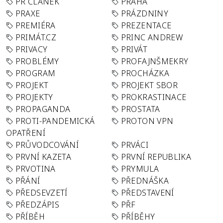
PR ČLÁNEK
PRAHA
PRAXE
PRÁZDNINY
PREMIÉRA
PREZENTACE
PRIMÁT.CZ
PRINC ANDREW
PRIVACY
PRIVÁT
PROBLÉMY
PROFAJNŠMEKRY
PROGRAM
PROCHÁZKA
PROJEKT
PROJEKT SBOR
PROJEKTY
PROKRASTINACE
PROPAGANDA
PROSTATA
PROTI-PANDEMICKÁ
PROTON VPN
OPATŘENÍ
PRŮVODCOVÁNÍ
PRVÁCI
PRVNÍ KAZETA
PRVNÍ REPUBLIKA
PRVOTINA
PRYMULA
PŘÁNÍ
PŘEDNÁŠKA
PŘEDSEVZETÍ
PŘEDSTAVENÍ
PŘEDZÁPIS
PŘF
PŘÍBĚH
PŘÍBĚHY