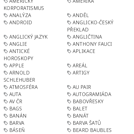
AMERICKÝ
AMERIKA
KORPORATISMUS
ANALÝZA
ANDĚL
ANDROID
ANGLICKO-ČESKÝ
PŘEKLAD
ANGLICKÝ JAZYK
ANGLIČTINA
ANGLIE
ANTHONY FAUCI
ANTICKÉ
APLIKACE
HOROSKOPY
APPLE
AREÁL
ARNOLD
ARTIGY
SCHLEHUBER
ATMOSFÉRA
AU PAIR
AUTA
AUTOGRAMIÁDA
AV ČR
BABOVŘESKY
BAGS
BALET
BANÁN
BANÁT
BARVA
BARVA ŠATŮ
BÁSEŇ
BEARD BAUBLES