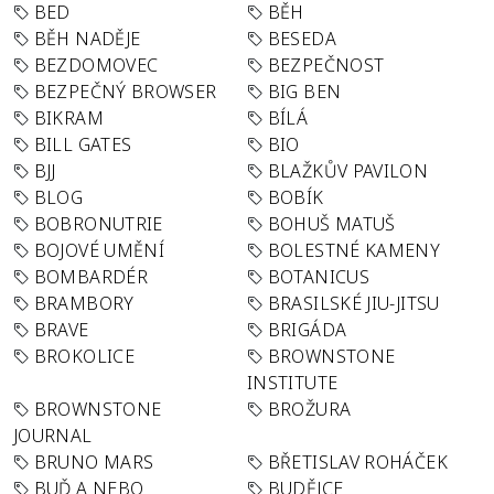
BED
BĚH
BĚH NADĚJE
BESEDA
BEZDOMOVEC
BEZPEČNOST
BEZPEČNÝ BROWSER
BIG BEN
BIKRAM
BÍLÁ
BILL GATES
BIO
BJJ
BLAŽKŮV PAVILON
BLOG
BOBÍK
BOBRONUTRIE
BOHUŠ MATUŠ
BOJOVÉ UMĚNÍ
BOLESTNÉ KAMENY
BOMBARDÉR
BOTANICUS
BRAMBORY
BRASILSKÉ JIU-JITSU
BRAVE
BRIGÁDA
BROKOLICE
BROWNSTONE
INSTITUTE
BROWNSTONE
BROŽURA
JOURNAL
BRUNO MARS
BŘETISLAV ROHÁČEK
BUĎ A NEBO
BUDĚJCE