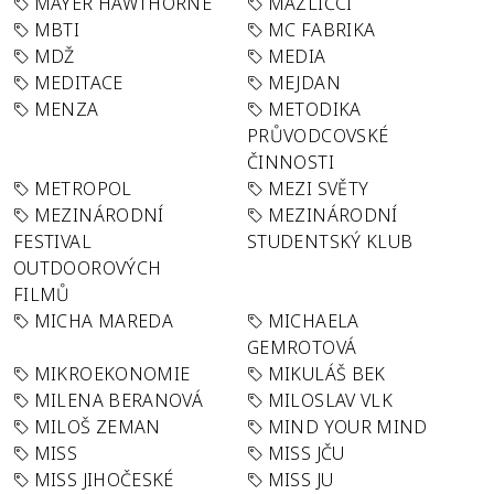
MAYER HAWTHORNE
MAZLÍČCI
MBTI
MC FABRIKA
MDŽ
MEDIA
MEDITACE
MEJDAN
MENZA
METODIKA
PRŮVODCOVSKÉ
ČINNOSTI
METROPOL
MEZI SVĚTY
MEZINÁRODNÍ
MEZINÁRODNÍ
FESTIVAL
STUDENTSKÝ KLUB
OUTDOOROVÝCH
FILMŮ
MICHA MAREDA
MICHAELA
GEMROTOVÁ
MIKROEKONOMIE
MIKULÁŠ BEK
MILENA BERANOVÁ
MILOSLAV VLK
MILOŠ ZEMAN
MIND YOUR MIND
MISS
MISS JČU
MISS JIHOČESKÉ
MISS JU