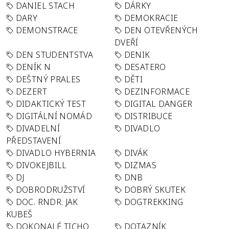
DANIEL STACH
DÁRKY
DARY
DEMOKRACIE
DEMONSTRACE
DEN OTEVŘENÝCH
DVEŘÍ
DEN STUDENTSTVA
DENIK
DENÍK N
DESATERO
DEŠTNÝ PRALES
DĚTI
DEZERT
DEZINFORMACE
DIDAKTICKÝ TEST
DIGITAL DANGER
DIGITÁLNÍ NOMÁD
DISTRIBUCE
DIVADELNÍ
DIVADLO
PŘEDSTAVENÍ
DIVADLO HYBERNIA
DIVÁK
DIVOKEJBILL
DIZMAS
DJ
DNB
DOBRODRUŽSTVÍ
DOBRÝ SKUTEK
DOC. RNDR. JAK
DOGTREKKING
KUBEŠ
DOKONALÉ TICHO
DOTAZNÍK