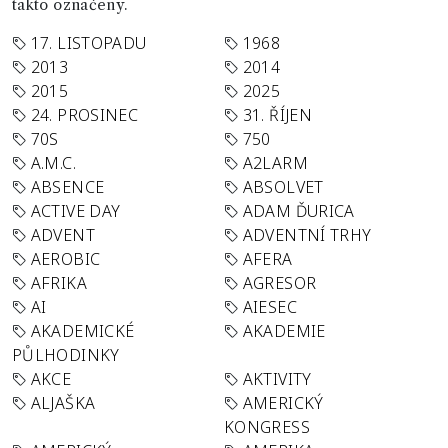
takto označeny.
17. LISTOPADU
1968
2013
2014
2015
2025
24. PROSINEC
31. ŘÍJEN
70S
750
A.M.C.
A2LARM
ABSENCE
ABSOLVET
ACTIVE DAY
ADAM ĎURICA
ADVENT
ADVENTNÍ TRHY
AEROBIC
AFERA
AFRIKA
AGRESOR
AI
AIESEC
AKADEMICKÉ
AKADEMIE
PŮLHODINKY
AKCE
AKTIVITY
ALJAŠKA
AMERICKÝ
KONGRESS