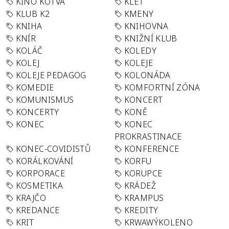
KINO KOTVA
KLEŤ
KLUB K2
KMENY
KNIHA
KNIHOVNA
KNÍR
KNIŽNÍ KLUB
KOLÁČ
KOLEDY
KOLEJ
KOLEJE
KOLEJE PEDAGOG
KOLONÁDA
KOMEDIE
KOMFORTNÍ ZÓNA
KOMUNISMUS
KONCERT
KONCERTY
KONĚ
KONEC
KONEC
PROKRASTINACE
KONEC-COVIDISTŮ
KONFERENCE
KORÁLKOVÁNÍ
KORFU
KORPORACE
KORUPCE
KOSMETIKA
KRÁDEŽ
KRAJČO
KRAMPUS
KREDANCE
KREDITY
KRIT
KRWAWÝKOLENO