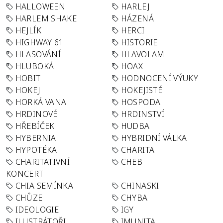
HALLOWEEN
HARLEJ
HARLEM SHAKE
HÁZENÁ
HEJLÍK
HERCI
HIGHWAY 61
HISTORIE
HLASOVÁNÍ
HLAVOLAM
HLUBOKÁ
HOAX
HOBIT
HODNOCENÍ VÝUKY
HOKEJ
HOKEJISTÉ
HORKÁ VANA
HOSPODA
HRDINOVÉ
HRDINSTVÍ
HŘEBÍČEK
HUDBA
HYBERNIA
HYBRIDNÍ VÁLKA
HYPOTÉKA
CHARITA
CHARITATIVNÍ
CHEB
KONCERT
CHIA SEMÍNKA
CHINASKI
CHŮZE
CHYBA
IDEOLOGIE
IGY
ILUSTRÁTOŘI
IMUNITA