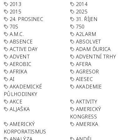
2013
2014
2015
2025
24. PROSINEC
31. ŘÍJEN
70S
750
A.M.C.
A2LARM
ABSENCE
ABSOLVET
ACTIVE DAY
ADAM ĎURICA
ADVENT
ADVENTNÍ TRHY
AEROBIC
AFERA
AFRIKA
AGRESOR
AI
AIESEC
AKADEMICKÉ
AKADEMIE
PŮLHODINKY
AKCE
AKTIVITY
ALJAŠKA
AMERICKÝ
KONGRESS
AMERICKÝ
AMERIKA
KORPORATISMUS
ANALÝZA
ANDĚL