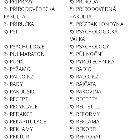
PŘÍPRAVY
PŘÍRODA
PŘÍRODOVĚDECKÁ
PŘÍRODOVĚDNÁ
FAKULTA
FAKULTA
PŘÍRUČKA
PŘÍZRAK LONDÝNA
PSI
PSYCHOLOGICKÁ
VÁLKA
PSYCHOLOGIE
PSYCHOLOGY
PŮLMARATON
PŮLNOČNÍ
PUNČ
PYROTECHNIKA
PYŽAMO
RADIO
RÁDIO K2
RADIOK2
RADY
RAJČATA
RAKOUSKO
RAKOVINA
RECEPT
RECEPTY
RECYKLACE
RED BULL
REDAKCE
REFORMY
REKAPITULACE
REKLAMA
REKLAMY
REKORD
REKTOR
REKTORÁT