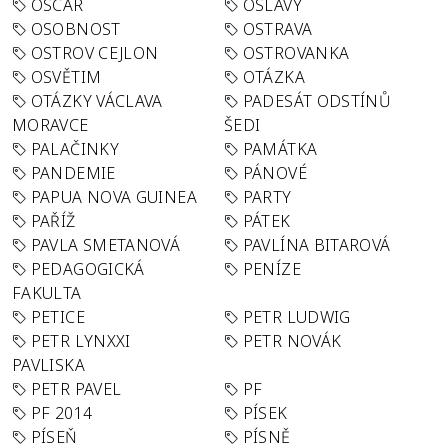
OSCAR
OSLAVY
OSOBNOST
OSTRAVA
OSTROV CEJLON
OSTROVANKA
OSVĚTIM
OTÁZKA
OTÁZKY VÁCLAVA
PADESÁT ODSTÍNŮ
MORAVCE
ŠEDI
PALAČINKY
PAMÁTKA
PANDEMIE
PÁNOVÉ
PAPUA NOVA GUINEA
PARTY
PAŘÍŽ
PÁTEK
PAVLA SMETANOVÁ
PAVLÍNA BITAROVÁ
PEDAGOGICKÁ
PENÍZE
FAKULTA
PETICE
PETR LUDWIG
PETR LYNXXI
PETR NOVÁK
PAVLISKA
PETR PAVEL
PF
PF 2014
PÍSEK
PÍSEŇ
PÍSNĚ