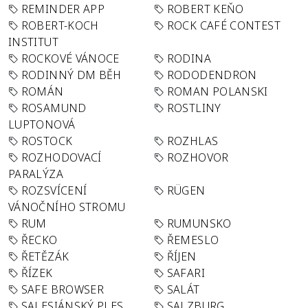
REMINDER APP
ROBERT KEŇO
ROBERT-KOCH
ROCK CAFÉ CONTEST
INSTITUT
ROCKOVÉ VÁNOCE
RODINA
RODINNÝ DM BĚH
RODODENDRON
ROMÁN
ROMAN POLANSKI
ROSAMUND
ROSTLINY
LUPTONOVÁ
ROSTOCK
ROZHLAS
ROZHODOVACÍ
ROZHOVOR
PARALÝZA
ROZSVÍCENÍ
RÜGEN
VÁNOČNÍHO STROMU
RUM
RUMUNSKO
ŘECKO
ŘEMESLO
ŘETĚZÁK
ŘÍJEN
ŘÍZEK
SAFARI
SAFE BROWSER
SALÁT
SALESIÁNSKÝ PLES
SALZBURG