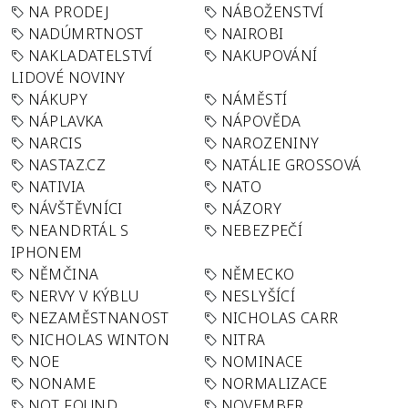
NA PRODEJ
NÁBOŽENSTVÍ
NADÚMRTNOST
NAIROBI
NAKLADATELSTVÍ
NAKUPOVÁNÍ
LIDOVÉ NOVINY
NÁKUPY
NÁMĚSTÍ
NÁPLAVKA
NÁPOVĚDA
NARCIS
NAROZENINY
NASTAZ.CZ
NATÁLIE GROSSOVÁ
NATIVIA
NATO
NÁVŠTĚVNÍCI
NÁZORY
NEANDRTÁL S
NEBEZPEČÍ
IPHONEM
NĚMČINA
NĚMECKO
NERVY V KÝBLU
NESLYŠÍCÍ
NEZAMĚSTNANOST
NICHOLAS CARR
NICHOLAS WINTON
NITRA
NOE
NOMINACE
NONAME
NORMALIZACE
NOT FOUND
NOVEMBER