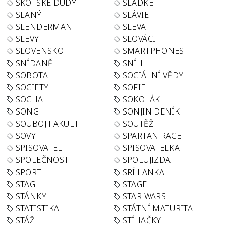
SKOTSKÉ DUDY
SLADKÉ
SLANÝ
SLÁVIE
SLENDERMAN
SLEVA
SLEVY
SLOVÁCI
SLOVENSKO
SMARTPHONES
SNÍDANĚ
SNÍH
SOBOTA
SOCIÁLNÍ VĚDY
SOCIETY
SOFIE
SOCHA
SOKOLÁK
SONG
SONJIN DENÍK
SOUBOJ FAKULT
SOUTĚŽ
SOVY
SPARTAN RACE
SPISOVATEL
SPISOVATELKA
SPOLEČNOST
SPOLUJIZDA
SPORT
SRÍ LANKA
STAG
STAGE
STÁNKY
STAR WARS
STATISTIKA
STÁTNÍ MATURITA
STÁŽ
STÍHAČKY