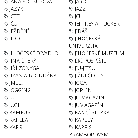
JANA SOUKUPOVÁ
JARO
JAZYK
JAZZ
JCTT
JCU
JČU
JEFFREY A. TUCKER
JEŽDĚNÍ
JIDÁŠ
JÍDLO
JIHOČESKÁ
UNIVERZITA
JIHOČESKÉ DIVADLO
JIHOČESKÉ MUZEUM
JINÁ ÚTERÝ
JÍŘÍ POSPÍŠIL
JIŘÍ ZONYGA
JIU-JITSU
JIŽAN A BLONDÝNA
JIŽNÍ ČECHY
JMELÍ
JOGA
JOGGING
JOPLIN
JU
JU MAGAZÍN
JUGI
JUMAGAZÍN
KAMPUS
KANČÍ STEZKA
KAPELA
KAPELY
KAPR
KAPR S
BRAMBOROVÝM