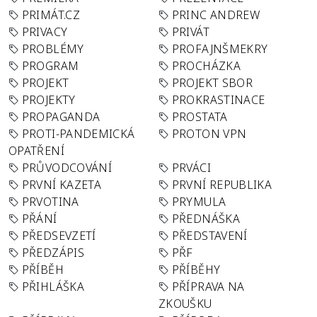
PRIMÁT.CZ
PRINC ANDREW
PRIVACY
PRIVÁT
PROBLÉMY
PROFAJNŠMEKRY
PROGRAM
PROCHÁZKA
PROJEKT
PROJEKT SBOR
PROJEKTY
PROKRASTINACE
PROPAGANDA
PROSTATA
PROTI-PANDEMICKÁ
PROTON VPN
OPATŘENÍ
PRŮVODCOVÁNÍ
PRVÁCI
PRVNÍ KAZETA
PRVNÍ REPUBLIKA
PRVOTINA
PRYMULA
PŘÁNÍ
PŘEDNÁŠKA
PŘEDSEVZETÍ
PŘEDSTAVENÍ
PŘEDZÁPIS
PŘF
PŘÍBĚH
PŘÍBĚHY
PŘIHLÁŠKA
PŘÍPRAVA NA
ZKOUŠKU