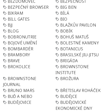
BEZDOMOVEC
BEZPEČNOST
BEZPEČNÝ BROWSER
BIG BEN
BIKRAM
BÍLÁ
BILL GATES
BIO
BJJ
BLAŽKŮV PAVILON
BLOG
BOBÍK
BOBRONUTRIE
BOHUŠ MATUŠ
BOJOVÉ UMĚNÍ
BOLESTNÉ KAMENY
BOMBARDÉR
BOTANICUS
BRAMBORY
BRASILSKÉ JIU-JITSU
BRAVE
BRIGÁDA
BROKOLICE
BROWNSTONE
INSTITUTE
BROWNSTONE
BROŽURA
JOURNAL
BRUNO MARS
BŘETISLAV ROHÁČEK
BUĎ A NEBO
BUDĚJCE
BUDĚJOVICE
BUDĚJOVICKÉ
EKONOMICKÉ DNY