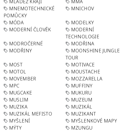
MLÁDEŽ KRAJI
MMA
MNEMOTECHNICKÉ
MNICHOV
POMŮCKY
MÓDA
MODELKY
MODERNÍ ČLOVĚK
MODERNÍ
TECHNOLOGIE
MODROČERNÉ
MODŘINA
MODŘINY
MOONSHINE JUNGLE
TOUR
MOST
MOTIVACE
MOTOL
MOUSTACHE
MOVEMBER
MOZZARELLA
MPC
MUFFINY
MUGCAKE
MUKURU
MUSLIM
MUZEUM
MUZIKA
MUZIKÁL
MUZIKÁL MEFISTO
MUZIKANT
MYŠLENÍ
MYŠLENKOVÉ MAPY
MÝTY
MZUNGU