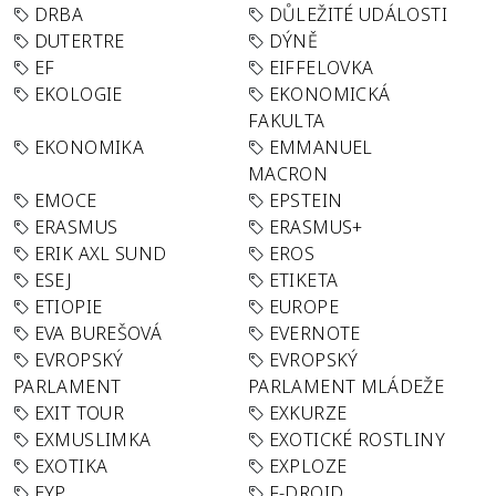
DRBA
DŮLEŽITÉ UDÁLOSTI
DUTERTRE
DÝNĚ
EF
EIFFELOVKA
EKOLOGIE
EKONOMICKÁ
FAKULTA
EKONOMIKA
EMMANUEL
MACRON
EMOCE
EPSTEIN
ERASMUS
ERASMUS+
ERIK AXL SUND
EROS
ESEJ
ETIKETA
ETIOPIE
EUROPE
EVA BUREŠOVÁ
EVERNOTE
EVROPSKÝ
EVROPSKÝ
PARLAMENT
PARLAMENT MLÁDEŽE
EXIT TOUR
EXKURZE
EXMUSLIMKA
EXOTICKÉ ROSTLINY
EXOTIKA
EXPLOZE
EYP
F-DROID