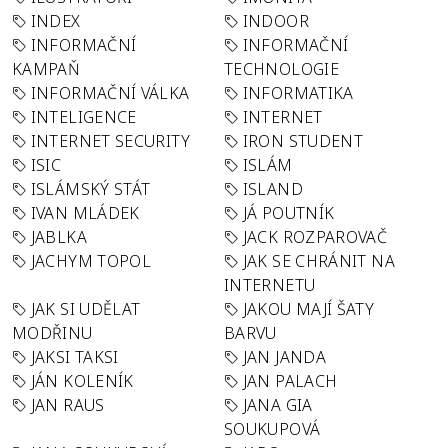
INDEX
INDOOR
INFORMAČNÍ
INFORMAČNÍ
KAMPAŇ
TECHNOLOGIE
INFORMAČNÍ VÁLKA
INFORMATIKA
INTELIGENCE
INTERNET
INTERNET SECURITY
IRON STUDENT
ISIC
ISLÁM
ISLÁMSKÝ STÁT
ISLAND
IVAN MLÁDEK
JÁ POUTNÍK
JABLKA
JACK ROZPAROVAČ
JACHYM TOPOL
JAK SE CHRÁNIT NA
INTERNETU
JAK SI UDĚLAT
JAKOU MAJÍ ŠATY
MODŘINU
BARVU
JAKSI TAKSI
JAN JANDA
JÁN KOLENÍK
JAN PALACH
JAN RAUS
JANA GIA
SOUKUPOVÁ