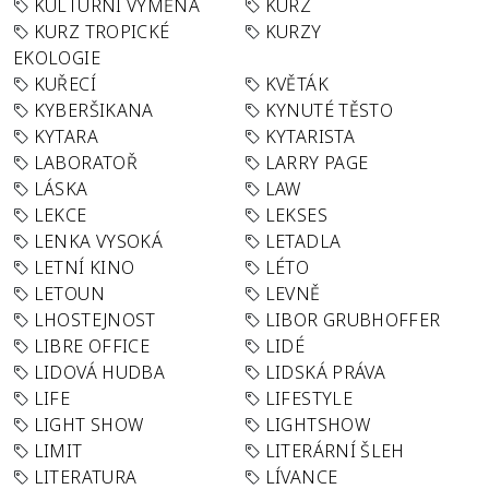
KULTURNÍ VÝMĚNA
KURZ
KURZ TROPICKÉ
KURZY
EKOLOGIE
KUŘECÍ
KVĚTÁK
KYBERŠIKANA
KYNUTÉ TĚSTO
KYTARA
KYTARISTA
LABORATOŘ
LARRY PAGE
LÁSKA
LAW
LEKCE
LEKSES
LENKA VYSOKÁ
LETADLA
LETNÍ KINO
LÉTO
LETOUN
LEVNĚ
LHOSTEJNOST
LIBOR GRUBHOFFER
LIBRE OFFICE
LIDÉ
LIDOVÁ HUDBA
LIDSKÁ PRÁVA
LIFE
LIFESTYLE
LIGHT SHOW
LIGHTSHOW
LIMIT
LITERÁRNÍ ŠLEH
LITERATURA
LÍVANCE