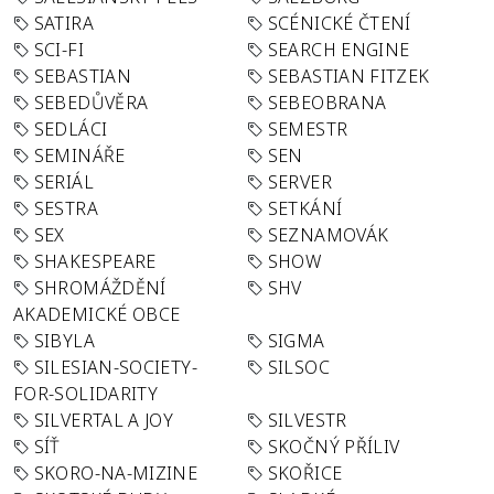
SATIRA
SCÉNICKÉ ČTENÍ
SCI-FI
SEARCH ENGINE
SEBASTIAN
SEBASTIAN FITZEK
SEBEDŮVĚRA
SEBEOBRANA
SEDLÁCI
SEMESTR
SEMINÁŘE
SEN
SERIÁL
SERVER
SESTRA
SETKÁNÍ
SEX
SEZNAMOVÁK
SHAKESPEARE
SHOW
SHROMÁŽDĚNÍ
SHV
AKADEMICKÉ OBCE
SIBYLA
SIGMA
SILESIAN-SOCIETY-
SILSOC
FOR-SOLIDARITY
SILVERTAL A JOY
SILVESTR
SÍŤ
SKOČNÝ PŘÍLIV
SKORO-NA-MIZINE
SKOŘICE