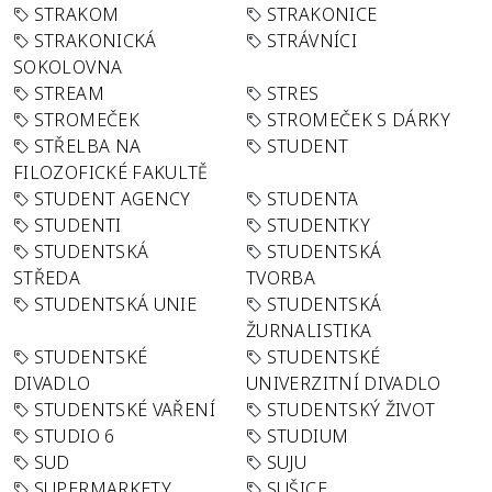
STRAKOM
STRAKONICE
STRAKONICKÁ
STRÁVNÍCI
SOKOLOVNA
STREAM
STRES
STROMEČEK
STROMEČEK S DÁRKY
STŘELBA NA
STUDENT
FILOZOFICKÉ FAKULTĚ
STUDENT AGENCY
STUDENTA
STUDENTI
STUDENTKY
STUDENTSKÁ
STUDENTSKÁ
STŘEDA
TVORBA
STUDENTSKÁ UNIE
STUDENTSKÁ
ŽURNALISTIKA
STUDENTSKÉ
STUDENTSKÉ
DIVADLO
UNIVERZITNÍ DIVADLO
STUDENTSKÉ VAŘENÍ
STUDENTSKÝ ŽIVOT
STUDIO 6
STUDIUM
SUD
SUJU
SUPERMARKETY
SUŠICE