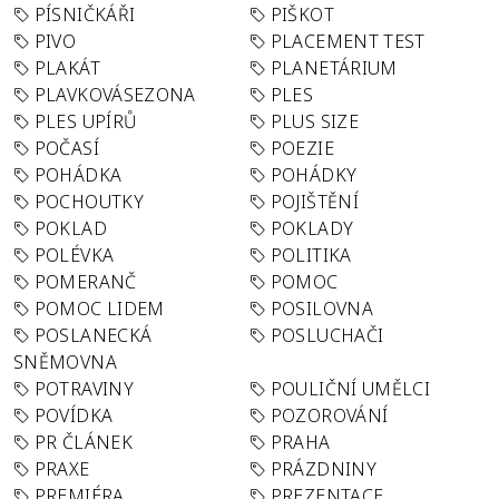
PÍSNIČKÁŘI
PIŠKOT
PIVO
PLACEMENT TEST
PLAKÁT
PLANETÁRIUM
PLAVKOVÁSEZONA
PLES
PLES UPÍRŮ
PLUS SIZE
POČASÍ
POEZIE
POHÁDKA
POHÁDKY
POCHOUTKY
POJIŠTĚNÍ
POKLAD
POKLADY
POLÉVKA
POLITIKA
POMERANČ
POMOC
POMOC LIDEM
POSILOVNA
POSLANECKÁ
POSLUCHAČI
SNĚMOVNA
POTRAVINY
POULIČNÍ UMĚLCI
POVÍDKA
POZOROVÁNÍ
PR ČLÁNEK
PRAHA
PRAXE
PRÁZDNINY
PREMIÉRA
PREZENTACE