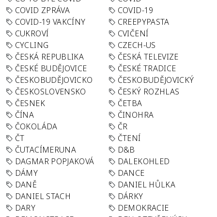
COVID ZPRÁVA
COVID-19
COVID-19 VAKCÍNY
CREEPYPASTA
CUKROVÍ
CVIČENÍ
CYCLING
CZECH-US
ČESKÁ REPUBLIKA
ČESKÁ TELEVIZE
ČESKÉ BUDĚJOVICE
ČESKÉ TRADICE
ČESKOBUDĚJOVICKO
ČESKOBUDĚJOVICKÝ
ČESKOSLOVENSKO
ČESKÝ ROZHLAS
ČESNEK
ČETBA
ČÍNA
ČINOHRA
ČOKOLÁDA
ČR
ČT
ČTENÍ
ČUTACÍMERUNA
D&B
DAGMAR POPJAKOVÁ
DALEKOHLED
DÁMY
DANCE
DANĚ
DANIEL HŮLKA
DANIEL STACH
DÁRKY
DARY
DEMOKRACIE