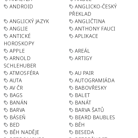
ANDROID
ANGLICKO-ČESKÝ
PŘEKLAD
ANGLICKÝ JAZYK
ANGLIČTINA
ANGLIE
ANTHONY FAUCI
ANTICKÉ
APLIKACE
HOROSKOPY
APPLE
AREÁL
ARNOLD
ARTIGY
SCHLEHUBER
ATMOSFÉRA
AU PAIR
AUTA
AUTOGRAMIÁDA
AV ČR
BABOVŘESKY
BAGS
BALET
BANÁN
BANÁT
BARVA
BARVA ŠATŮ
BÁSEŇ
BEARD BAUBLES
BED
BĚH
BĚH NADĚJE
BESEDA