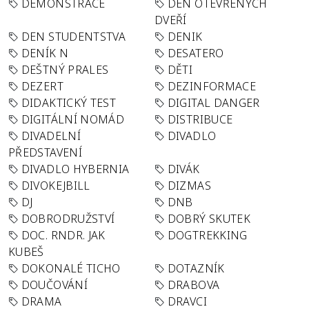
DEMONSTRACE
DEN OTEVŘENÝCH
DVEŘÍ
DEN STUDENTSTVA
DENIK
DENÍK N
DESATERO
DEŠTNÝ PRALES
DĚTI
DEZERT
DEZINFORMACE
DIDAKTICKÝ TEST
DIGITAL DANGER
DIGITÁLNÍ NOMÁD
DISTRIBUCE
DIVADELNÍ
DIVADLO
PŘEDSTAVENÍ
DIVADLO HYBERNIA
DIVÁK
DIVOKEJBILL
DIZMAS
DJ
DNB
DOBRODRUŽSTVÍ
DOBRÝ SKUTEK
DOC. RNDR. JAK
DOGTREKKING
KUBEŠ
DOKONALÉ TICHO
DOTAZNÍK
DOUČOVÁNÍ
DRABOVA
DRAMA
DRAVCI