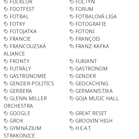
FOLKLÓR
FOLTYN
FOOTFEST
FORUM
FOTBAL
FOTBALOVÁ LIGA
FOTKY
FOTOGRAFIE
FOTOJATKA
FOTONI
FRANCIE
FRANÇOIS
FRANCOUZSKÁ
FRANZ KAFKA
ALIANCE
FRONTY
FURIANT
FUTRÁLY
GASTRONOM
GASTRONOMIE
GENDER
GENDER-POLITICS
GEOCACHING
GERBERA
GERMANISTIKA
GLENN MILLER
GOJA MUSIC HALL
ORCHESTRA
GOOGLE
GREAT RESET
GROK
GROOVIN´HIGH
GYMNÁZIUM
H.E.A.T.
STRAKONICE