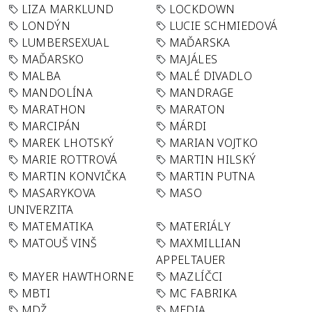
LIZA MARKLUND
LOCKDOWN
LONDÝN
LUCIE SCHMIEDOVÁ
LUMBERSEXUAL
MAĎARSKA
MAĎARSKO
MAJÁLES
MALBA
MALÉ DIVADLO
MANDOLÍNA
MANDRAGE
MARATHON
MARATON
MARCIPÁN
MÁRDI
MAREK LHOTSKÝ
MARIAN VOJTKO
MARIE ROTTROVÁ
MARTIN HILSKÝ
MARTIN KONVIČKA
MARTIN PUTNA
MASARYKOVA
MASO
UNIVERZITA
MATEMATIKA
MATERIÁLY
MATOUŠ VINŠ
MAXMILLIAN
APPELTAUER
MAYER HAWTHORNE
MAZLÍČCI
MBTI
MC FABRIKA
MDŽ
MEDIA