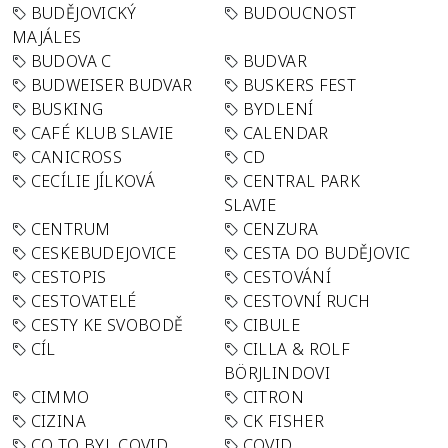
BUDĚJOVICKÝ
BUDOUCNOST
MAJÁLES
BUDOVA C
BUDVAR
BUDWEISER BUDVAR
BUSKERS FEST
BUSKING
BYDLENÍ
CAFÉ KLUB SLAVIE
CALENDAR
CANICROSS
CD
CECÍLIE JÍLKOVÁ
CENTRAL PARK
SLAVIE
CENTRUM
CENZURA
CESKEBUDEJOVICE
CESTA DO BUDĚJOVIC
CESTOPIS
CESTOVÁNÍ
CESTOVATELÉ
CESTOVNÍ RUCH
CESTY KE SVOBODĚ
CIBULE
CÍL
CILLA & ROLF
BÖRJLINDOVI
CIMMO
CITRON
CIZINA
CK FISHER
CO TO BYL COVID
COVID