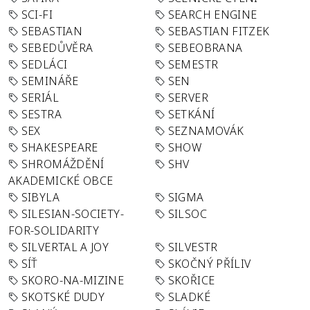
SCI-FI
SEARCH ENGINE
SEBASTIAN
SEBASTIAN FITZEK
SEBEDŮVĚRA
SEBEOBRANA
SEDLÁCI
SEMESTR
SEMINÁŘE
SEN
SERIÁL
SERVER
SESTRA
SETKÁNÍ
SEX
SEZNAMOVÁK
SHAKESPEARE
SHOW
SHROMÁŽDĚNÍ
SHV
AKADEMICKÉ OBCE
SIBYLA
SIGMA
SILESIAN-SOCIETY-
SILSOC
FOR-SOLIDARITY
SILVERTAL A JOY
SILVESTR
SÍŤ
SKOČNÝ PŘÍLIV
SKORO-NA-MIZINE
SKOŘICE
SKOTSKÉ DUDY
SLADKÉ