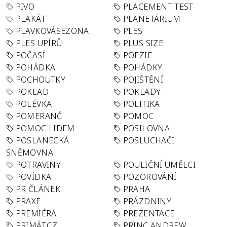
PIVO
PLACEMENT TEST
PLAKÁT
PLANETÁRIUM
PLAVKOVÁSEZONA
PLES
PLES UPÍRŮ
PLUS SIZE
POČASÍ
POEZIE
POHÁDKA
POHÁDKY
POCHOUTKY
POJIŠTĚNÍ
POKLAD
POKLADY
POLÉVKA
POLITIKA
POMERANČ
POMOC
POMOC LIDEM
POSILOVNA
POSLANECKÁ
POSLUCHAČI
SNĚMOVNA
POTRAVINY
POULIČNÍ UMĚLCI
POVÍDKA
POZOROVÁNÍ
PR ČLÁNEK
PRAHA
PRAXE
PRÁZDNINY
PREMIÉRA
PREZENTACE
PRIMÁT.CZ
PRINC ANDREW