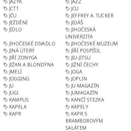
JAZYK
JAZZ
JCTT
JCU
JČU
JEFFREY A. TUCKER
JEŽDĚNÍ
JIDÁŠ
JÍDLO
JIHOČESKÁ
UNIVERZITA
JIHOČESKÉ DIVADLO
JIHOČESKÉ MUZEUM
JINÁ ÚTERÝ
JÍŘÍ POSPÍŠIL
JIŘÍ ZONYGA
JIU-JITSU
JIŽAN A BLONDÝNA
JIŽNÍ ČECHY
JMELÍ
JOGA
JOGGING
JOPLIN
JU
JU MAGAZÍN
JUGI
JUMAGAZÍN
KAMPUS
KANČÍ STEZKA
KAPELA
KAPELY
KAPR
KAPR S
BRAMBOROVÝM
SALÁTEM