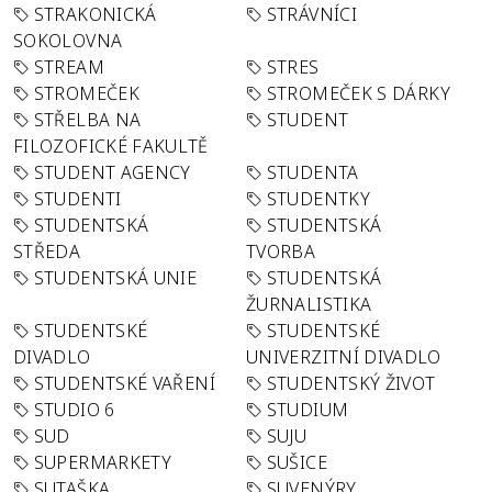
STRAKONICKÁ
STRÁVNÍCI
SOKOLOVNA
STREAM
STRES
STROMEČEK
STROMEČEK S DÁRKY
STŘELBA NA
STUDENT
FILOZOFICKÉ FAKULTĚ
STUDENT AGENCY
STUDENTA
STUDENTI
STUDENTKY
STUDENTSKÁ
STUDENTSKÁ
STŘEDA
TVORBA
STUDENTSKÁ UNIE
STUDENTSKÁ
ŽURNALISTIKA
STUDENTSKÉ
STUDENTSKÉ
DIVADLO
UNIVERZITNÍ DIVADLO
STUDENTSKÉ VAŘENÍ
STUDENTSKÝ ŽIVOT
STUDIO 6
STUDIUM
SUD
SUJU
SUPERMARKETY
SUŠICE
SUTAŠKA
SUVENÝRY