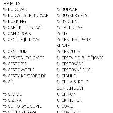
MAJÁLES
BUDOVA C
BUDVAR
BUDWEISER BUDVAR
BUSKERS FEST
BUSKING
BYDLENÍ
CAFÉ KLUB SLAVIE
CALENDAR
CANICROSS
CD
CECÍLIE JÍLKOVÁ
CENTRAL PARK
SLAVIE
CENTRUM
CENZURA
CESKEBUDEJOVICE
CESTA DO BUDĚJOVIC
CESTOPIS
CESTOVÁNÍ
CESTOVATELÉ
CESTOVNÍ RUCH
CESTY KE SVOBODĚ
CIBULE
CÍL
CILLA & ROLF
BÖRJLINDOVI
CIMMO
CITRON
CIZINA
CK FISHER
CO TO BYL COVID
COVID
COVID ZPRÁVA
COVID-19