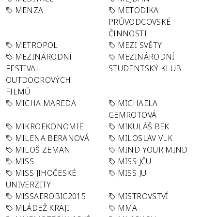
MENZA
METODIKA
PRŮVODCOVSKÉ
ČINNOSTI
METROPOL
MEZI SVĚTY
MEZINÁRODNÍ
MEZINÁRODNÍ
FESTIVAL
STUDENTSKÝ KLUB
OUTDOOROVÝCH
FILMŮ
MICHA MAREDA
MICHAELA
GEMROTOVÁ
MIKROEKONOMIE
MIKULÁŠ BEK
MILENA BERANOVÁ
MILOSLAV VLK
MILOŠ ZEMAN
MIND YOUR MIND
MISS
MISS JČU
MISS JIHOČESKÉ
MISS JU
UNIVERZITY
MISSAEROBIC2015
MISTROVSTVÍ
MLÁDEŽ KRAJI
MMA