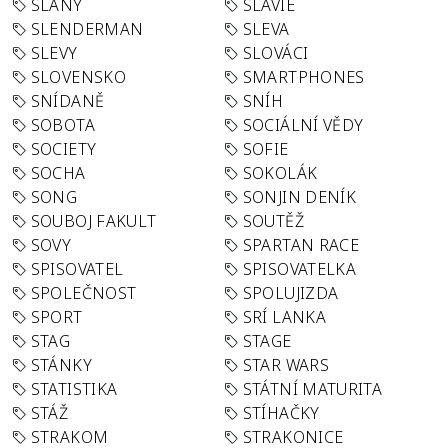
SLANÝ
SLÁVIE
SLENDERMAN
SLEVA
SLEVY
SLOVÁCI
SLOVENSKO
SMARTPHONES
SNÍDANĚ
SNÍH
SOBOTA
SOCIÁLNÍ VĚDY
SOCIETY
SOFIE
SOCHA
SOKOLÁK
SONG
SONJIN DENÍK
SOUBOJ FAKULT
SOUTĚŽ
SOVY
SPARTAN RACE
SPISOVATEL
SPISOVATELKA
SPOLEČNOST
SPOLUJIZDA
SPORT
SRÍ LANKA
STAG
STAGE
STÁNKY
STAR WARS
STATISTIKA
STÁTNÍ MATURITA
STÁŽ
STÍHAČKY
STRAKOM
STRAKONICE