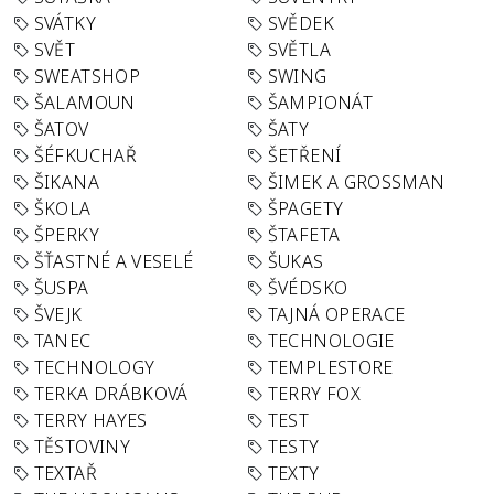
SVÁTKY
SVĚDEK
SVĚT
SVĚTLA
SWEATSHOP
SWING
ŠALAMOUN
ŠAMPIONÁT
ŠATOV
ŠATY
ŠÉFKUCHAŘ
ŠETŘENÍ
ŠIKANA
ŠIMEK A GROSSMAN
ŠKOLA
ŠPAGETY
ŠPERKY
ŠTAFETA
ŠŤASTNÉ A VESELÉ
ŠUKAS
ŠUSPA
ŠVÉDSKO
ŠVEJK
TAJNÁ OPERACE
TANEC
TECHNOLOGIE
TECHNOLOGY
TEMPLESTORE
TERKA DRÁBKOVÁ
TERRY FOX
TERRY HAYES
TEST
TĚSTOVINY
TESTY
TEXTAŘ
TEXTY