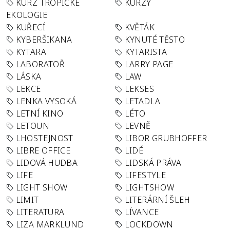
KURZ TROPICKÉ
KURZY
EKOLOGIE
KUŘECÍ
KVĚTÁK
KYBERŠIKANA
KYNUTÉ TĚSTO
KYTARA
KYTARISTA
LABORATOŘ
LARRY PAGE
LÁSKA
LAW
LEKCE
LEKSES
LENKA VYSOKÁ
LETADLA
LETNÍ KINO
LÉTO
LETOUN
LEVNĚ
LHOSTEJNOST
LIBOR GRUBHOFFER
LIBRE OFFICE
LIDÉ
LIDOVÁ HUDBA
LIDSKÁ PRÁVA
LIFE
LIFESTYLE
LIGHT SHOW
LIGHTSHOW
LIMIT
LITERÁRNÍ ŠLEH
LITERATURA
LÍVANCE
LIZA MARKLUND
LOCKDOWN