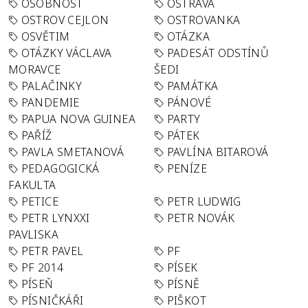
OSOBNOST
OSTRAVA
OSTROV CEJLON
OSTROVANKA
OSVĚTIM
OTÁZKA
OTÁZKY VÁCLAVA
PADESÁT ODSTÍNŮ
MORAVCE
ŠEDI
PALAČINKY
PAMÁTKA
PANDEMIE
PÁNOVÉ
PAPUA NOVA GUINEA
PARTY
PAŘÍŽ
PÁTEK
PAVLA SMETANOVÁ
PAVLÍNA BITAROVÁ
PEDAGOGICKÁ
PENÍZE
FAKULTA
PETICE
PETR LUDWIG
PETR LYNXXI
PETR NOVÁK
PAVLISKA
PETR PAVEL
PF
PF 2014
PÍSEK
PÍSEŇ
PÍSNĚ
PÍSNIČKÁŘI
PIŠKOT