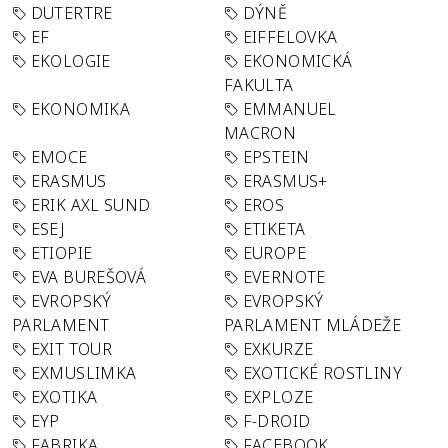
DUTERTRE
DÝNĚ
EF
EIFFELOVKA
EKOLOGIE
EKONOMICKÁ
FAKULTA
EKONOMIKA
EMMANUEL
MACRON
EMOCE
EPSTEIN
ERASMUS
ERASMUS+
ERIK AXL SUND
EROS
ESEJ
ETIKETA
ETIOPIE
EUROPE
EVA BUREŠOVÁ
EVERNOTE
EVROPSKÝ
EVROPSKÝ
PARLAMENT
PARLAMENT MLÁDEŽE
EXIT TOUR
EXKURZE
EXMUSLIMKA
EXOTICKÉ ROSTLINY
EXOTIKA
EXPLOZE
EYP
F-DROID
FABRIKA
FACEBOOK