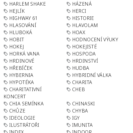
HARLEM SHAKE
HÁZENÁ
HEJLÍK
HERCI
HIGHWAY 61
HISTORIE
HLASOVÁNÍ
HLAVOLAM
HLUBOKÁ
HOAX
HOBIT
HODNOCENÍ VÝUKY
HOKEJ
HOKEJISTÉ
HORKÁ VANA
HOSPODA
HRDINOVÉ
HRDINSTVÍ
HŘEBÍČEK
HUDBA
HYBERNIA
HYBRIDNÍ VÁLKA
HYPOTÉKA
CHARITA
CHARITATIVNÍ
CHEB
KONCERT
CHIA SEMÍNKA
CHINASKI
CHŮZE
CHYBA
IDEOLOGIE
IGY
ILUSTRÁTOŘI
IMUNITA
INDEX
INDOOR