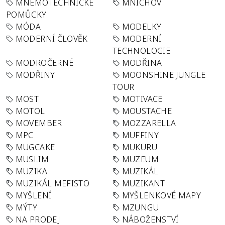
MNEMOTECHNICKÉ
MNICHOV
POMŮCKY
MÓDA
MODELKY
MODERNÍ ČLOVĚK
MODERNÍ
TECHNOLOGIE
MODROČERNÉ
MODŘINA
MODŘINY
MOONSHINE JUNGLE
TOUR
MOST
MOTIVACE
MOTOL
MOUSTACHE
MOVEMBER
MOZZARELLA
MPC
MUFFINY
MUGCAKE
MUKURU
MUSLIM
MUZEUM
MUZIKA
MUZIKÁL
MUZIKÁL MEFISTO
MUZIKANT
MYŠLENÍ
MYŠLENKOVÉ MAPY
MÝTY
MZUNGU
NA PRODEJ
NÁBOŽENSTVÍ