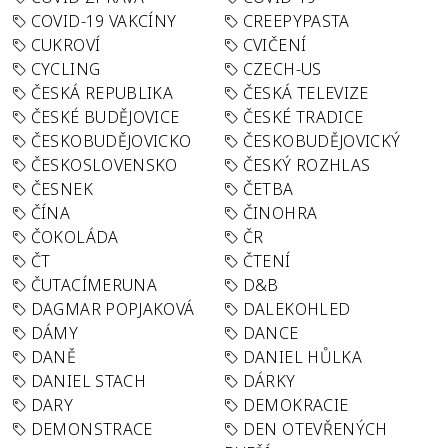
COVID-19 VAKCÍNY
CREEPYPASTA
CUKROVÍ
CVIČENÍ
CYCLING
CZECH-US
ČESKÁ REPUBLIKA
ČESKÁ TELEVIZE
ČESKÉ BUDĚJOVICE
ČESKÉ TRADICE
ČESKOBUDĚJOVICKO
ČESKOBUDĚJOVICKÝ
ČESKOSLOVENSKO
ČESKÝ ROZHLAS
ČESNEK
ČETBA
ČÍNA
ČINOHRA
ČOKOLÁDA
ČR
ČT
ČTENÍ
ČUTACÍMERUNA
D&B
DAGMAR POPJAKOVÁ
DALEKOHLED
DÁMY
DANCE
DANĚ
DANIEL HŮLKA
DANIEL STACH
DÁRKY
DARY
DEMOKRACIE
DEMONSTRACE
DEN OTEVŘENÝCH