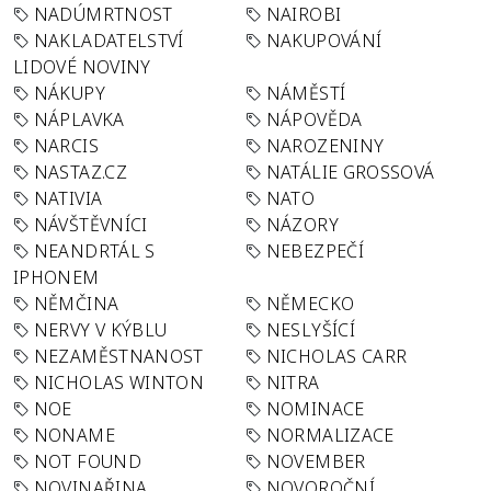
NADÚMRTNOST
NAIROBI
NAKLADATELSTVÍ
NAKUPOVÁNÍ
LIDOVÉ NOVINY
NÁKUPY
NÁMĚSTÍ
NÁPLAVKA
NÁPOVĚDA
NARCIS
NAROZENINY
NASTAZ.CZ
NATÁLIE GROSSOVÁ
NATIVIA
NATO
NÁVŠTĚVNÍCI
NÁZORY
NEANDRTÁL S
NEBEZPEČÍ
IPHONEM
NĚMČINA
NĚMECKO
NERVY V KÝBLU
NESLYŠÍCÍ
NEZAMĚSTNANOST
NICHOLAS CARR
NICHOLAS WINTON
NITRA
NOE
NOMINACE
NONAME
NORMALIZACE
NOT FOUND
NOVEMBER
NOVINAŘINA
NOVOROČNÍ