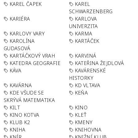
KAREL ČAPEK
KAREL
SCHWARZENBERG
KARIÉRA
KARLOVA
UNIVERZITA
KARLOVY VARY
KARMA
KAROLÍNA
KARTÁČEK
GUDASOVÁ
KARTÁČKOVÝ VRAH
KARVINÁ
KATEDRA GEOGRAFIE
KATEŘINA ŽEJDLOVÁ
KÁVA
KAVÁRENSKÉ
HISTORKY
KAVÁRNA
KD VLTAVA
KDE VŠUDE SE
KEŇA
SKRÝVÁ MATEMATIKA
KILT
KINO
KINO KOTVA
KLEŤ
KLUB K2
KMENY
KNIHA
KNIHOVNA
KNÍR
KNIŽNÍ KLUB