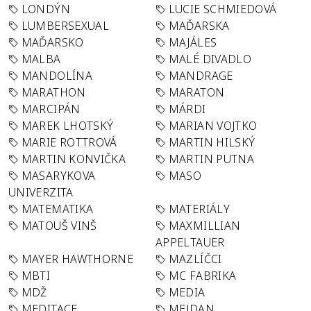
LONDÝN
LUCIE SCHMIEDOVÁ
LUMBERSEXUAL
MAĎARSKA
MAĎARSKO
MAJÁLES
MALBA
MALÉ DIVADLO
MANDOLÍNA
MANDRAGE
MARATHON
MARATON
MARCIPÁN
MÁRDI
MAREK LHOTSKÝ
MARIAN VOJTKO
MARIE ROTTROVÁ
MARTIN HILSKÝ
MARTIN KONVIČKA
MARTIN PUTNA
MASARYKOVA
MASO
UNIVERZITA
MATEMATIKA
MATERIÁLY
MATOUŠ VINŠ
MAXMILLIAN
APPELTAUER
MAYER HAWTHORNE
MAZLÍČCI
MBTI
MC FABRIKA
MDŽ
MEDIA
MEDITACE
MEJDAN