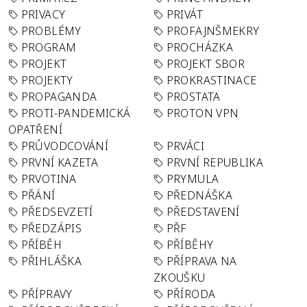
PRIVACY
PRIVÁT
PROBLÉMY
PROFAJNŠMEKRY
PROGRAM
PROCHÁZKA
PROJEKT
PROJEKT SBOR
PROJEKTY
PROKRASTINACE
PROPAGANDA
PROSTATA
PROTI-PANDEMICKÁ
PROTON VPN
OPATŘENÍ
PRŮVODCOVÁNÍ
PRVÁCI
PRVNÍ KAZETA
PRVNÍ REPUBLIKA
PRVOTINA
PRYMULA
PŘÁNÍ
PŘEDNÁŠKA
PŘEDSEVZETÍ
PŘEDSTAVENÍ
PŘEDZÁPIS
PŘF
PŘÍBĚH
PŘÍBĚHY
PŘIHLÁŠKA
PŘÍPRAVA NA
ZKOUŠKU
PŘÍPRAVY
PŘÍRODA