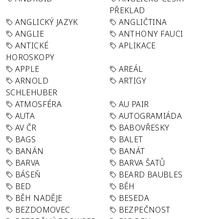
PŘEKLAD
ANGLICKÝ JAZYK
ANGLIČTINA
ANGLIE
ANTHONY FAUCI
ANTICKÉ
APLIKACE
HOROSKOPY
APPLE
AREÁL
ARNOLD
ARTIGY
SCHLEHUBER
ATMOSFÉRA
AU PAIR
AUTA
AUTOGRAMIÁDA
AV ČR
BABOVŘESKY
BAGS
BALET
BANÁN
BANÁT
BARVA
BARVA ŠATŮ
BÁSEŇ
BEARD BAUBLES
BED
BĚH
BĚH NADĚJE
BESEDA
BEZDOMOVEC
BEZPEČNOST