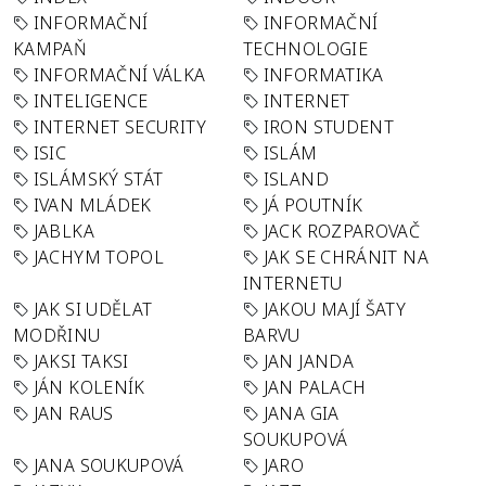
INFORMAČNÍ
INFORMAČNÍ
KAMPAŇ
TECHNOLOGIE
INFORMAČNÍ VÁLKA
INFORMATIKA
INTELIGENCE
INTERNET
INTERNET SECURITY
IRON STUDENT
ISIC
ISLÁM
ISLÁMSKÝ STÁT
ISLAND
IVAN MLÁDEK
JÁ POUTNÍK
JABLKA
JACK ROZPAROVAČ
JACHYM TOPOL
JAK SE CHRÁNIT NA
INTERNETU
JAK SI UDĚLAT
JAKOU MAJÍ ŠATY
MODŘINU
BARVU
JAKSI TAKSI
JAN JANDA
JÁN KOLENÍK
JAN PALACH
JAN RAUS
JANA GIA
SOUKUPOVÁ
JANA SOUKUPOVÁ
JARO