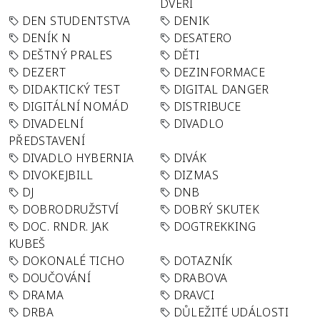
DVEŘÍ
DEN STUDENTSTVA
DENIK
DENÍK N
DESATERO
DEŠTNÝ PRALES
DĚTI
DEZERT
DEZINFORMACE
DIDAKTICKÝ TEST
DIGITAL DANGER
DIGITÁLNÍ NOMÁD
DISTRIBUCE
DIVADELNÍ
DIVADLO
PŘEDSTAVENÍ
DIVADLO HYBERNIA
DIVÁK
DIVOKEJBILL
DIZMAS
DJ
DNB
DOBRODRUŽSTVÍ
DOBRÝ SKUTEK
DOC. RNDR. JAK
DOGTREKKING
KUBEŠ
DOKONALÉ TICHO
DOTAZNÍK
DOUČOVÁNÍ
DRABOVA
DRAMA
DRAVCI
DRBA
DŮLEŽITÉ UDÁLOSTI