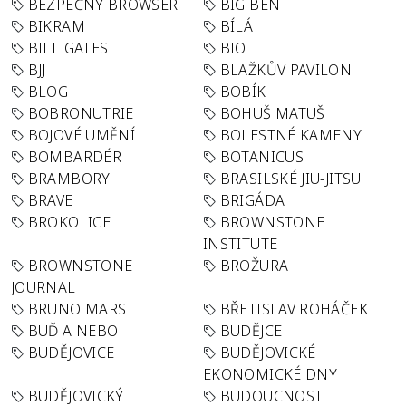
BEZPEČNÝ BROWSER
BIG BEN
BIKRAM
BÍLÁ
BILL GATES
BIO
BJJ
BLAŽKŮV PAVILON
BLOG
BOBÍK
BOBRONUTRIE
BOHUŠ MATUŠ
BOJOVÉ UMĚNÍ
BOLESTNÉ KAMENY
BOMBARDÉR
BOTANICUS
BRAMBORY
BRASILSKÉ JIU-JITSU
BRAVE
BRIGÁDA
BROKOLICE
BROWNSTONE
INSTITUTE
BROWNSTONE
BROŽURA
JOURNAL
BRUNO MARS
BŘETISLAV ROHÁČEK
BUĎ A NEBO
BUDĚJCE
BUDĚJOVICE
BUDĚJOVICKÉ
EKONOMICKÉ DNY
BUDĚJOVICKÝ
BUDOUCNOST