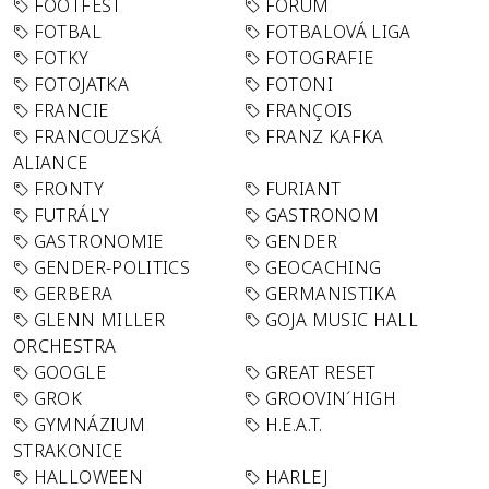
FOOTFEST
FORUM
FOTBAL
FOTBALOVÁ LIGA
FOTKY
FOTOGRAFIE
FOTOJATKA
FOTONI
FRANCIE
FRANÇOIS
FRANCOUZSKÁ
FRANZ KAFKA
ALIANCE
FRONTY
FURIANT
FUTRÁLY
GASTRONOM
GASTRONOMIE
GENDER
GENDER-POLITICS
GEOCACHING
GERBERA
GERMANISTIKA
GLENN MILLER
GOJA MUSIC HALL
ORCHESTRA
GOOGLE
GREAT RESET
GROK
GROOVIN´HIGH
GYMNÁZIUM
H.E.A.T.
STRAKONICE
HALLOWEEN
HARLEJ