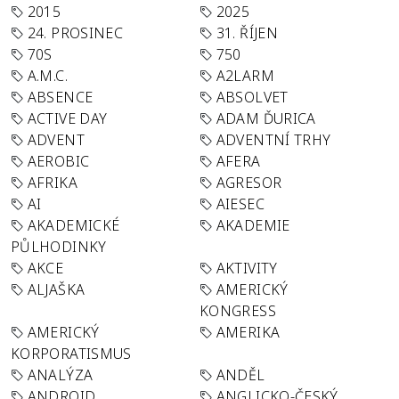
2015
2025
24. PROSINEC
31. ŘÍJEN
70S
750
A.M.C.
A2LARM
ABSENCE
ABSOLVET
ACTIVE DAY
ADAM ĎURICA
ADVENT
ADVENTNÍ TRHY
AEROBIC
AFERA
AFRIKA
AGRESOR
AI
AIESEC
AKADEMICKÉ
AKADEMIE
PŮLHODINKY
AKCE
AKTIVITY
ALJAŠKA
AMERICKÝ
KONGRESS
AMERICKÝ
AMERIKA
KORPORATISMUS
ANALÝZA
ANDĚL
ANDROID
ANGLICKO-ČESKÝ