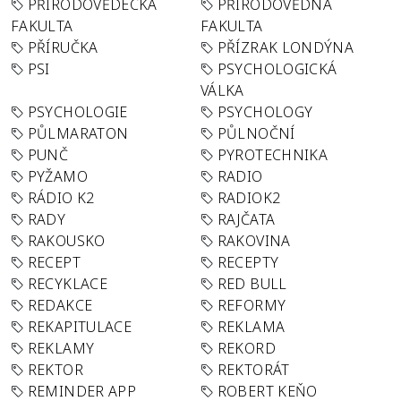
PŘÍRODOVĚDECKÁ
PŘÍRODOVĚDNÁ
FAKULTA
FAKULTA
PŘÍRUČKA
PŘÍZRAK LONDÝNA
PSI
PSYCHOLOGICKÁ
VÁLKA
PSYCHOLOGIE
PSYCHOLOGY
PŮLMARATON
PŮLNOČNÍ
PUNČ
PYROTECHNIKA
PYŽAMO
RADIO
RÁDIO K2
RADIOK2
RADY
RAJČATA
RAKOUSKO
RAKOVINA
RECEPT
RECEPTY
RECYKLACE
RED BULL
REDAKCE
REFORMY
REKAPITULACE
REKLAMA
REKLAMY
REKORD
REKTOR
REKTORÁT
REMINDER APP
ROBERT KEŇO