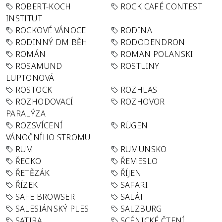
ROBERT-KOCH
ROCK CAFÉ CONTEST
INSTITUT
ROCKOVÉ VÁNOCE
RODINA
RODINNÝ DM BĚH
RODODENDRON
ROMÁN
ROMAN POLANSKI
ROSAMUND
ROSTLINY
LUPTONOVÁ
ROSTOCK
ROZHLAS
ROZHODOVACÍ
ROZHOVOR
PARALÝZA
ROZSVÍCENÍ
RÜGEN
VÁNOČNÍHO STROMU
RUM
RUMUNSKO
ŘECKO
ŘEMESLO
ŘETĚZÁK
ŘÍJEN
ŘÍZEK
SAFARI
SAFE BROWSER
SALÁT
SALESIÁNSKÝ PLES
SALZBURG
SATIRA
SCÉNICKÉ ČTENÍ