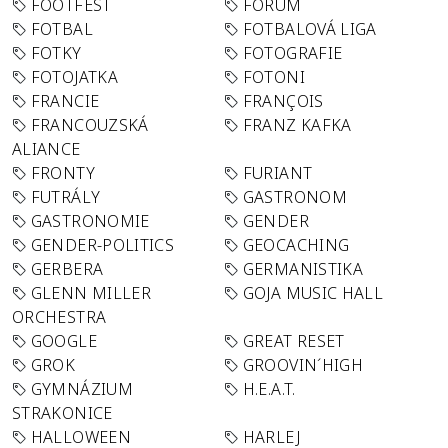
FOOTFEST
FORUM
FOTBAL
FOTBALOVÁ LIGA
FOTKY
FOTOGRAFIE
FOTOJATKA
FOTONI
FRANCIE
FRANÇOIS
FRANCOUZSKÁ
FRANZ KAFKA
ALIANCE
FRONTY
FURIANT
FUTRÁLY
GASTRONOM
GASTRONOMIE
GENDER
GENDER-POLITICS
GEOCACHING
GERBERA
GERMANISTIKA
GLENN MILLER
GOJA MUSIC HALL
ORCHESTRA
GOOGLE
GREAT RESET
GROK
GROOVIN´HIGH
GYMNÁZIUM
H.E.A.T.
STRAKONICE
HALLOWEEN
HARLEJ