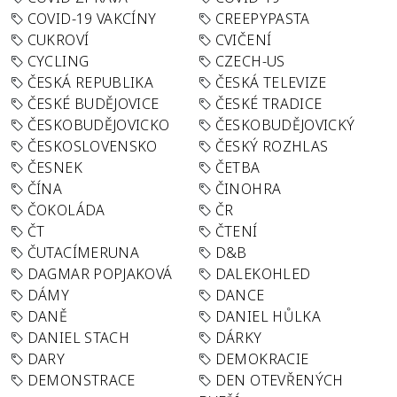
COVID-19 VAKCÍNY
CREEPYPASTA
CUKROVÍ
CVIČENÍ
CYCLING
CZECH-US
ČESKÁ REPUBLIKA
ČESKÁ TELEVIZE
ČESKÉ BUDĚJOVICE
ČESKÉ TRADICE
ČESKOBUDĚJOVICKO
ČESKOBUDĚJOVICKÝ
ČESKOSLOVENSKO
ČESKÝ ROZHLAS
ČESNEK
ČETBA
ČÍNA
ČINOHRA
ČOKOLÁDA
ČR
ČT
ČTENÍ
ČUTACÍMERUNA
D&B
DAGMAR POPJAKOVÁ
DALEKOHLED
DÁMY
DANCE
DANĚ
DANIEL HŮLKA
DANIEL STACH
DÁRKY
DARY
DEMOKRACIE
DEMONSTRACE
DEN OTEVŘENÝCH