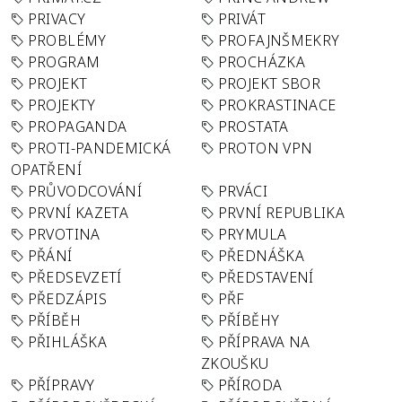
PRIVACY
PRIVÁT
PROBLÉMY
PROFAJNŠMEKRY
PROGRAM
PROCHÁZKA
PROJEKT
PROJEKT SBOR
PROJEKTY
PROKRASTINACE
PROPAGANDA
PROSTATA
PROTI-PANDEMICKÁ
PROTON VPN
OPATŘENÍ
PRŮVODCOVÁNÍ
PRVÁCI
PRVNÍ KAZETA
PRVNÍ REPUBLIKA
PRVOTINA
PRYMULA
PŘÁNÍ
PŘEDNÁŠKA
PŘEDSEVZETÍ
PŘEDSTAVENÍ
PŘEDZÁPIS
PŘF
PŘÍBĚH
PŘÍBĚHY
PŘIHLÁŠKA
PŘÍPRAVA NA
ZKOUŠKU
PŘÍPRAVY
PŘÍRODA