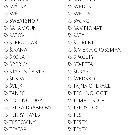
SVÁTKY
SVĚDEK
SVĚT
SVĚTLA
SWEATSHOP
SWING
ŠALAMOUN
ŠAMPIONÁT
ŠATOV
ŠATY
ŠÉFKUCHAŘ
ŠETŘENÍ
ŠIKANA
ŠIMEK A GROSSMAN
ŠKOLA
ŠPAGETY
ŠPERKY
ŠTAFETA
ŠŤASTNÉ A VESELÉ
ŠUKAS
ŠUSPA
ŠVÉDSKO
ŠVEJK
TAJNÁ OPERACE
TANEC
TECHNOLOGIE
TECHNOLOGY
TEMPLESTORE
TERKA DRÁBKOVÁ
TERRY FOX
TERRY HAYES
TEST
TĚSTOVINY
TESTY
TEXTAŘ
TEXTY