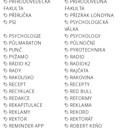
PŘÍRODOVĚDECKÁ
PŘÍRODOVĚDNÁ
FAKULTA
FAKULTA
PŘÍRUČKA
PŘÍZRAK LONDÝNA
PSI
PSYCHOLOGICKÁ
VÁLKA
PSYCHOLOGIE
PSYCHOLOGY
PŮLMARATON
PŮLNOČNÍ
PUNČ
PYROTECHNIKA
PYŽAMO
RADIO
RÁDIO K2
RADIOK2
RADY
RAJČATA
RAKOUSKO
RAKOVINA
RECEPT
RECEPTY
RECYKLACE
RED BULL
REDAKCE
REFORMY
REKAPITULACE
REKLAMA
REKLAMY
REKORD
REKTOR
REKTORÁT
REMINDER APP
ROBERT KEŇO