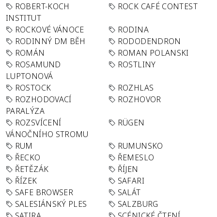
ROBERT-KOCH
ROCK CAFÉ CONTEST
INSTITUT
ROCKOVÉ VÁNOCE
RODINA
RODINNÝ DM BĚH
RODODENDRON
ROMÁN
ROMAN POLANSKI
ROSAMUND
ROSTLINY
LUPTONOVÁ
ROSTOCK
ROZHLAS
ROZHODOVACÍ
ROZHOVOR
PARALÝZA
ROZSVÍCENÍ
RÜGEN
VÁNOČNÍHO STROMU
RUM
RUMUNSKO
ŘECKO
ŘEMESLO
ŘETĚZÁK
ŘÍJEN
ŘÍZEK
SAFARI
SAFE BROWSER
SALÁT
SALESIÁNSKÝ PLES
SALZBURG
SATIRA
SCÉNICKÉ ČTENÍ