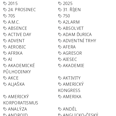
2015
2025
24. PROSINEC
31. ŘÍJEN
70S
750
A.M.C.
A2LARM
ABSENCE
ABSOLVET
ACTIVE DAY
ADAM ĎURICA
ADVENT
ADVENTNÍ TRHY
AEROBIC
AFERA
AFRIKA
AGRESOR
AI
AIESEC
AKADEMICKÉ
AKADEMIE
PŮLHODINKY
AKCE
AKTIVITY
ALJAŠKA
AMERICKÝ
KONGRESS
AMERICKÝ
AMERIKA
KORPORATISMUS
ANALÝZA
ANDĚL
ANDROID
ANGLICKO-ČESKÝ