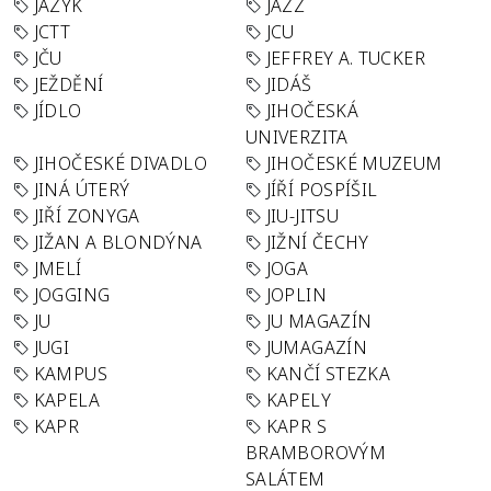
JAZYK
JAZZ
JCTT
JCU
JČU
JEFFREY A. TUCKER
JEŽDĚNÍ
JIDÁŠ
JÍDLO
JIHOČESKÁ
UNIVERZITA
JIHOČESKÉ DIVADLO
JIHOČESKÉ MUZEUM
JINÁ ÚTERÝ
JÍŘÍ POSPÍŠIL
JIŘÍ ZONYGA
JIU-JITSU
JIŽAN A BLONDÝNA
JIŽNÍ ČECHY
JMELÍ
JOGA
JOGGING
JOPLIN
JU
JU MAGAZÍN
JUGI
JUMAGAZÍN
KAMPUS
KANČÍ STEZKA
KAPELA
KAPELY
KAPR
KAPR S
BRAMBOROVÝM
SALÁTEM