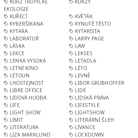
KURZ TROPICKÉ
KURZY
EKOLOGIE
KUŘECÍ
KVĚTÁK
KYBERŠIKANA
KYNUTÉ TĚSTO
KYTARA
KYTARISTA
LABORATOŘ
LARRY PAGE
LÁSKA
LAW
LEKCE
LEKSES
LENKA VYSOKÁ
LETADLA
LETNÍ KINO
LÉTO
LETOUN
LEVNĚ
LHOSTEJNOST
LIBOR GRUBHOFFER
LIBRE OFFICE
LIDÉ
LIDOVÁ HUDBA
LIDSKÁ PRÁVA
LIFE
LIFESTYLE
LIGHT SHOW
LIGHTSHOW
LIMIT
LITERÁRNÍ ŠLEH
LITERATURA
LÍVANCE
LIZA MARKLUND
LOCKDOWN