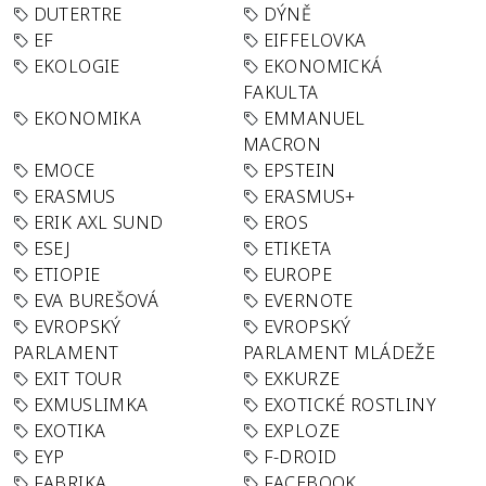
DUTERTRE
DÝNĚ
EF
EIFFELOVKA
EKOLOGIE
EKONOMICKÁ
FAKULTA
EKONOMIKA
EMMANUEL
MACRON
EMOCE
EPSTEIN
ERASMUS
ERASMUS+
ERIK AXL SUND
EROS
ESEJ
ETIKETA
ETIOPIE
EUROPE
EVA BUREŠOVÁ
EVERNOTE
EVROPSKÝ
EVROPSKÝ
PARLAMENT
PARLAMENT MLÁDEŽE
EXIT TOUR
EXKURZE
EXMUSLIMKA
EXOTICKÉ ROSTLINY
EXOTIKA
EXPLOZE
EYP
F-DROID
FABRIKA
FACEBOOK