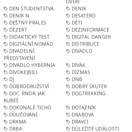
DVEŘÍ
DEN STUDENTSTVA
DENIK
DENÍK N
DESATERO
DEŠTNÝ PRALES
DĚTI
DEZERT
DEZINFORMACE
DIDAKTICKÝ TEST
DIGITAL DANGER
DIGITÁLNÍ NOMÁD
DISTRIBUCE
DIVADELNÍ
DIVADLO
PŘEDSTAVENÍ
DIVADLO HYBERNIA
DIVÁK
DIVOKEJBILL
DIZMAS
DJ
DNB
DOBRODRUŽSTVÍ
DOBRÝ SKUTEK
DOC. RNDR. JAK
DOGTREKKING
KUBEŠ
DOKONALÉ TICHO
DOTAZNÍK
DOUČOVÁNÍ
DRABOVA
DRAMA
DRAVCI
DRBA
DŮLEŽITÉ UDÁLOSTI