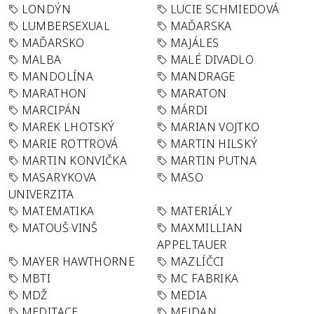
LONDÝN
LUCIE SCHMIEDOVÁ
LUMBERSEXUAL
MAĎARSKA
MAĎARSKO
MAJÁLES
MALBA
MALÉ DIVADLO
MANDOLÍNA
MANDRAGE
MARATHON
MARATON
MARCIPÁN
MÁRDI
MAREK LHOTSKÝ
MARIAN VOJTKO
MARIE ROTTROVÁ
MARTIN HILSKÝ
MARTIN KONVIČKA
MARTIN PUTNA
MASARYKOVA
MASO
UNIVERZITA
MATEMATIKA
MATERIÁLY
MATOUŠ VINŠ
MAXMILLIAN
APPELTAUER
MAYER HAWTHORNE
MAZLÍČCI
MBTI
MC FABRIKA
MDŽ
MEDIA
MEDITACE
MEJDAN