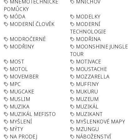
MNEMOTECHNICKÉ
MNICHOV
POMŮCKY
MÓDA
MODELKY
MODERNÍ ČLOVĚK
MODERNÍ
TECHNOLOGIE
MODROČERNÉ
MODŘINA
MODŘINY
MOONSHINE JUNGLE
TOUR
MOST
MOTIVACE
MOTOL
MOUSTACHE
MOVEMBER
MOZZARELLA
MPC
MUFFINY
MUGCAKE
MUKURU
MUSLIM
MUZEUM
MUZIKA
MUZIKÁL
MUZIKÁL MEFISTO
MUZIKANT
MYŠLENÍ
MYŠLENKOVÉ MAPY
MÝTY
MZUNGU
NA PRODEJ
NÁBOŽENSTVÍ