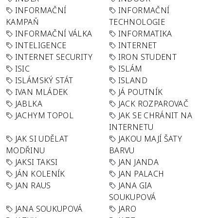
INFORMAČNÍ
INFORMAČNÍ
KAMPAŇ
TECHNOLOGIE
INFORMAČNÍ VÁLKA
INFORMATIKA
INTELIGENCE
INTERNET
INTERNET SECURITY
IRON STUDENT
ISIC
ISLÁM
ISLÁMSKÝ STÁT
ISLAND
IVAN MLÁDEK
JÁ POUTNÍK
JABLKA
JACK ROZPAROVAČ
JACHYM TOPOL
JAK SE CHRÁNIT NA
INTERNETU
JAK SI UDĚLAT
JAKOU MAJÍ ŠATY
MODŘINU
BARVU
JAKSI TAKSI
JAN JANDA
JÁN KOLENÍK
JAN PALACH
JAN RAUS
JANA GIA
SOUKUPOVÁ
JANA SOUKUPOVÁ
JARO