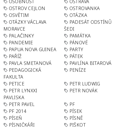
OSOBNOST
OSTRAVA
OSTROV CEJLON
OSTROVANKA
OSVĚTIM
OTÁZKA
OTÁZKY VÁCLAVA
PADESÁT ODSTÍNŮ
MORAVCE
ŠEDI
PALAČINKY
PAMÁTKA
PANDEMIE
PÁNOVÉ
PAPUA NOVA GUINEA
PARTY
PAŘÍŽ
PÁTEK
PAVLA SMETANOVÁ
PAVLÍNA BITAROVÁ
PEDAGOGICKÁ
PENÍZE
FAKULTA
PETICE
PETR LUDWIG
PETR LYNXXI
PETR NOVÁK
PAVLISKA
PETR PAVEL
PF
PF 2014
PÍSEK
PÍSEŇ
PÍSNĚ
PÍSNIČKÁŘI
PIŠKOT