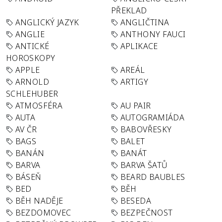
PŘEKLAD
ANGLICKÝ JAZYK
ANGLIČTINA
ANGLIE
ANTHONY FAUCI
ANTICKÉ
APLIKACE
HOROSKOPY
APPLE
AREÁL
ARNOLD
ARTIGY
SCHLEHUBER
ATMOSFÉRA
AU PAIR
AUTA
AUTOGRAMIÁDA
AV ČR
BABOVŘESKY
BAGS
BALET
BANÁN
BANÁT
BARVA
BARVA ŠATŮ
BÁSEŇ
BEARD BAUBLES
BED
BĚH
BĚH NADĚJE
BESEDA
BEZDOMOVEC
BEZPEČNOST