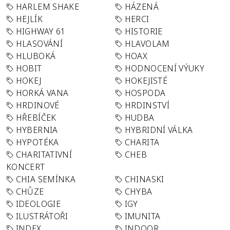
HARLEM SHAKE
HÁZENÁ
HEJLÍK
HERCI
HIGHWAY 61
HISTORIE
HLASOVÁNÍ
HLAVOLAM
HLUBOKÁ
HOAX
HOBIT
HODNOCENÍ VÝUKY
HOKEJ
HOKEJISTÉ
HORKÁ VANA
HOSPODA
HRDINOVÉ
HRDINSTVÍ
HŘEBÍČEK
HUDBA
HYBERNIA
HYBRIDNÍ VÁLKA
HYPOTÉKA
CHARITA
CHARITATIVNÍ
CHEB
KONCERT
CHIA SEMÍNKA
CHINASKI
CHŮZE
CHYBA
IDEOLOGIE
IGY
ILUSTRÁTOŘI
IMUNITA
INDEX
INDOOR