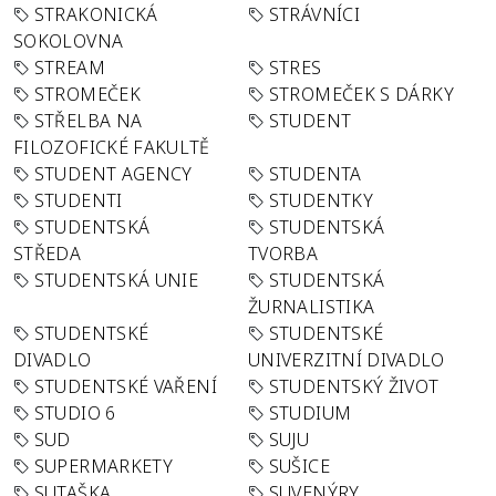
STRAKONICKÁ
STRÁVNÍCI
SOKOLOVNA
STREAM
STRES
STROMEČEK
STROMEČEK S DÁRKY
STŘELBA NA
STUDENT
FILOZOFICKÉ FAKULTĚ
STUDENT AGENCY
STUDENTA
STUDENTI
STUDENTKY
STUDENTSKÁ
STUDENTSKÁ
STŘEDA
TVORBA
STUDENTSKÁ UNIE
STUDENTSKÁ
ŽURNALISTIKA
STUDENTSKÉ
STUDENTSKÉ
DIVADLO
UNIVERZITNÍ DIVADLO
STUDENTSKÉ VAŘENÍ
STUDENTSKÝ ŽIVOT
STUDIO 6
STUDIUM
SUD
SUJU
SUPERMARKETY
SUŠICE
SUTAŠKA
SUVENÝRY