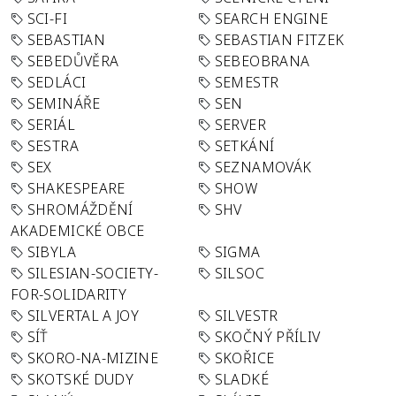
SCI-FI
SEARCH ENGINE
SEBASTIAN
SEBASTIAN FITZEK
SEBEDŮVĚRA
SEBEOBRANA
SEDLÁCI
SEMESTR
SEMINÁŘE
SEN
SERIÁL
SERVER
SESTRA
SETKÁNÍ
SEX
SEZNAMOVÁK
SHAKESPEARE
SHOW
SHROMÁŽDĚNÍ
SHV
AKADEMICKÉ OBCE
SIBYLA
SIGMA
SILESIAN-SOCIETY-
SILSOC
FOR-SOLIDARITY
SILVERTAL A JOY
SILVESTR
SÍŤ
SKOČNÝ PŘÍLIV
SKORO-NA-MIZINE
SKOŘICE
SKOTSKÉ DUDY
SLADKÉ