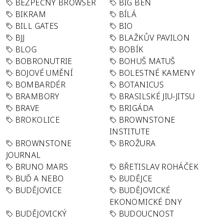
BEZPEČNÝ BROWSER
BIG BEN
BIKRAM
BÍLÁ
BILL GATES
BIO
BJJ
BLAŽKŮV PAVILON
BLOG
BOBÍK
BOBRONUTRIE
BOHUŠ MATUŠ
BOJOVÉ UMĚNÍ
BOLESTNÉ KAMENY
BOMBARDÉR
BOTANICUS
BRAMBORY
BRASILSKÉ JIU-JITSU
BRAVE
BRIGÁDA
BROKOLICE
BROWNSTONE
INSTITUTE
BROWNSTONE
BROŽURA
JOURNAL
BRUNO MARS
BŘETISLAV ROHÁČEK
BUĎ A NEBO
BUDĚJCE
BUDĚJOVICE
BUDĚJOVICKÉ
EKONOMICKÉ DNY
BUDĚJOVICKÝ
BUDOUCNOST