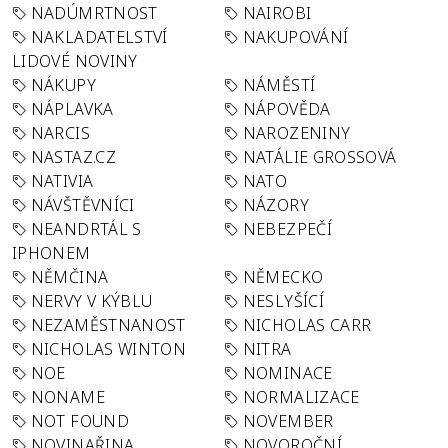
NADÚMRTNOST
NAIROBI
NAKLADATELSTVÍ
NAKUPOVÁNÍ
LIDOVÉ NOVINY
NÁKUPY
NÁMĚSTÍ
NÁPLAVKA
NÁPOVĚDA
NARCIS
NAROZENINY
NASTAZ.CZ
NATÁLIE GROSSOVÁ
NATIVIA
NATO
NÁVŠTĚVNÍCI
NÁZORY
NEANDRTÁL S
NEBEZPEČÍ
IPHONEM
NĚMČINA
NĚMECKO
NERVY V KÝBLU
NESLYŠÍCÍ
NEZAMĚSTNANOST
NICHOLAS CARR
NICHOLAS WINTON
NITRA
NOE
NOMINACE
NONAME
NORMALIZACE
NOT FOUND
NOVEMBER
NOVINAŘINA
NOVOROČNÍ