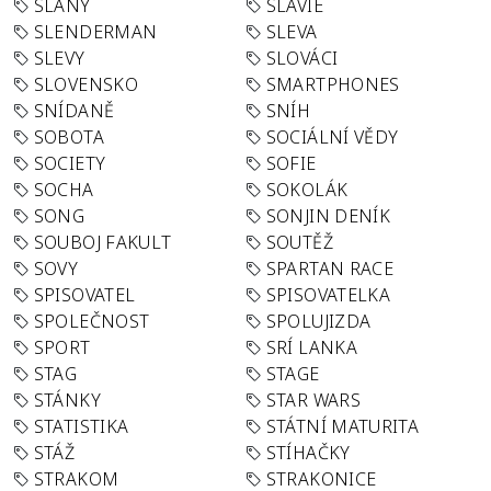
SLANÝ
SLÁVIE
SLENDERMAN
SLEVA
SLEVY
SLOVÁCI
SLOVENSKO
SMARTPHONES
SNÍDANĚ
SNÍH
SOBOTA
SOCIÁLNÍ VĚDY
SOCIETY
SOFIE
SOCHA
SOKOLÁK
SONG
SONJIN DENÍK
SOUBOJ FAKULT
SOUTĚŽ
SOVY
SPARTAN RACE
SPISOVATEL
SPISOVATELKA
SPOLEČNOST
SPOLUJIZDA
SPORT
SRÍ LANKA
STAG
STAGE
STÁNKY
STAR WARS
STATISTIKA
STÁTNÍ MATURITA
STÁŽ
STÍHAČKY
STRAKOM
STRAKONICE