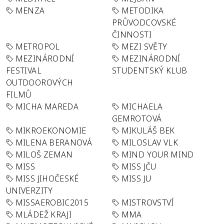
MENZA
METODIKA
PRŮVODCOVSKÉ
ČINNOSTI
METROPOL
MEZI SVĚTY
MEZINÁRODNÍ
MEZINÁRODNÍ
FESTIVAL
STUDENTSKÝ KLUB
OUTDOOROVÝCH
FILMŮ
MICHA MAREDA
MICHAELA
GEMROTOVÁ
MIKROEKONOMIE
MIKULÁŠ BEK
MILENA BERANOVÁ
MILOSLAV VLK
MILOŠ ZEMAN
MIND YOUR MIND
MISS
MISS JČU
MISS JIHOČESKÉ
MISS JU
UNIVERZITY
MISSAEROBIC2015
MISTROVSTVÍ
MLÁDEŽ KRAJI
MMA