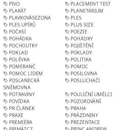
PIVO
PLACEMENT TEST
PLAKÁT
PLANETÁRIUM
PLAVKOVÁSEZONA
PLES
PLES UPÍRŮ
PLUS SIZE
POČASÍ
POEZIE
POHÁDKA
POHÁDKY
POCHOUTKY
POJIŠTĚNÍ
POKLAD
POKLADY
POLÉVKA
POLITIKA
POMERANČ
POMOC
POMOC LIDEM
POSILOVNA
POSLANECKÁ
POSLUCHAČI
SNĚMOVNA
POTRAVINY
POULIČNÍ UMĚLCI
POVÍDKA
POZOROVÁNÍ
PR ČLÁNEK
PRAHA
PRAXE
PRÁZDNINY
PREMIÉRA
PREZENTACE
PRIMÁT.CZ
PRINC ANDREW