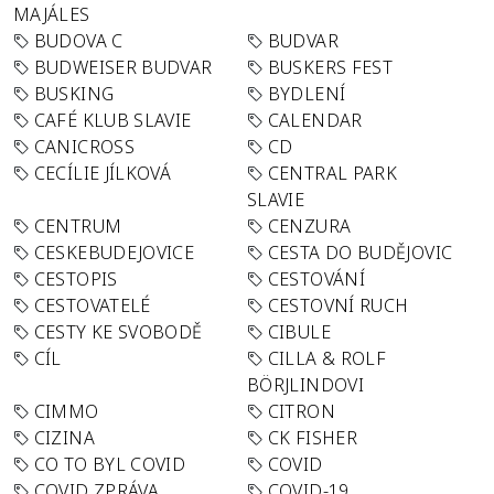
MAJÁLES
BUDOVA C
BUDVAR
BUDWEISER BUDVAR
BUSKERS FEST
BUSKING
BYDLENÍ
CAFÉ KLUB SLAVIE
CALENDAR
CANICROSS
CD
CECÍLIE JÍLKOVÁ
CENTRAL PARK
SLAVIE
CENTRUM
CENZURA
CESKEBUDEJOVICE
CESTA DO BUDĚJOVIC
CESTOPIS
CESTOVÁNÍ
CESTOVATELÉ
CESTOVNÍ RUCH
CESTY KE SVOBODĚ
CIBULE
CÍL
CILLA & ROLF
BÖRJLINDOVI
CIMMO
CITRON
CIZINA
CK FISHER
CO TO BYL COVID
COVID
COVID ZPRÁVA
COVID-19