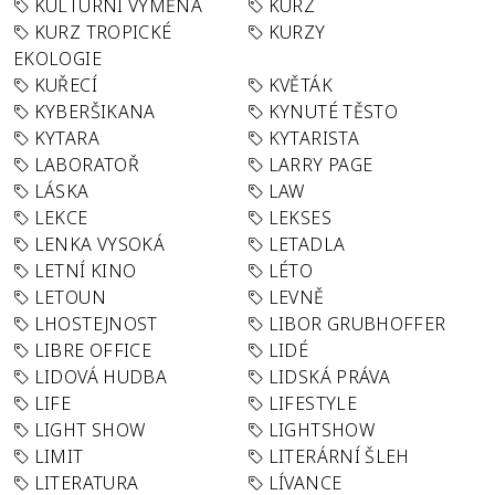
KULTURNÍ VÝMĚNA
KURZ
KURZ TROPICKÉ
KURZY
EKOLOGIE
KUŘECÍ
KVĚTÁK
KYBERŠIKANA
KYNUTÉ TĚSTO
KYTARA
KYTARISTA
LABORATOŘ
LARRY PAGE
LÁSKA
LAW
LEKCE
LEKSES
LENKA VYSOKÁ
LETADLA
LETNÍ KINO
LÉTO
LETOUN
LEVNĚ
LHOSTEJNOST
LIBOR GRUBHOFFER
LIBRE OFFICE
LIDÉ
LIDOVÁ HUDBA
LIDSKÁ PRÁVA
LIFE
LIFESTYLE
LIGHT SHOW
LIGHTSHOW
LIMIT
LITERÁRNÍ ŠLEH
LITERATURA
LÍVANCE