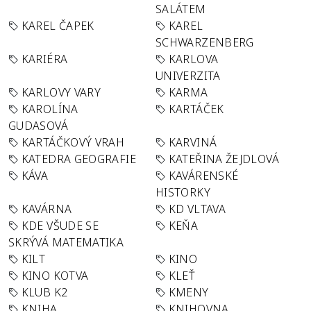
SALÁTEM
KAREL ČAPEK
KAREL
SCHWARZENBERG
KARIÉRA
KARLOVA
UNIVERZITA
KARLOVY VARY
KARMA
KAROLÍNA
KARTÁČEK
GUDASOVÁ
KARTÁČKOVÝ VRAH
KARVINÁ
KATEDRA GEOGRAFIE
KATEŘINA ŽEJDLOVÁ
KÁVA
KAVÁRENSKÉ
HISTORKY
KAVÁRNA
KD VLTAVA
KDE VŠUDE SE
KEŇA
SKRÝVÁ MATEMATIKA
KILT
KINO
KINO KOTVA
KLEŤ
KLUB K2
KMENY
KNIHA
KNIHOVNA