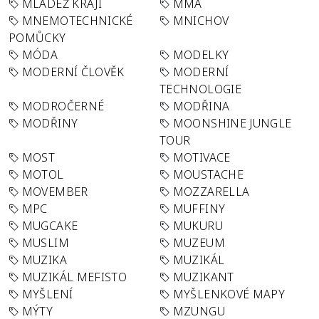
MLÁDEŽ KRAJI
MMA
MNEMOTECHNICKÉ
MNICHOV
POMŮCKY
MÓDA
MODELKY
MODERNÍ ČLOVĚK
MODERNÍ
TECHNOLOGIE
MODROČERNÉ
MODŘINA
MODŘINY
MOONSHINE JUNGLE
TOUR
MOST
MOTIVACE
MOTOL
MOUSTACHE
MOVEMBER
MOZZARELLA
MPC
MUFFINY
MUGCAKE
MUKURU
MUSLIM
MUZEUM
MUZIKA
MUZIKÁL
MUZIKÁL MEFISTO
MUZIKANT
MYŠLENÍ
MYŠLENKOVÉ MAPY
MÝTY
MZUNGU