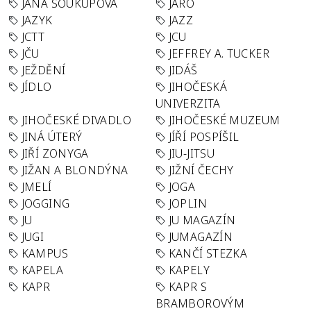
JANA SOUKUPOVÁ
JARO
JAZYK
JAZZ
JCTT
JCU
JČU
JEFFREY A. TUCKER
JEŽDĚNÍ
JIDÁŠ
JÍDLO
JIHOČESKÁ
UNIVERZITA
JIHOČESKÉ DIVADLO
JIHOČESKÉ MUZEUM
JINÁ ÚTERÝ
JÍŘÍ POSPÍŠIL
JIŘÍ ZONYGA
JIU-JITSU
JIŽAN A BLONDÝNA
JIŽNÍ ČECHY
JMELÍ
JOGA
JOGGING
JOPLIN
JU
JU MAGAZÍN
JUGI
JUMAGAZÍN
KAMPUS
KANČÍ STEZKA
KAPELA
KAPELY
KAPR
KAPR S
BRAMBOROVÝM