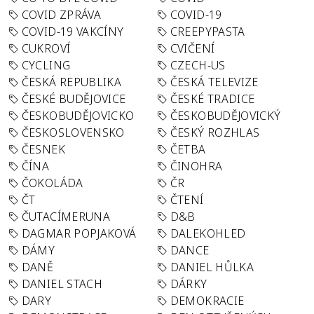
COVID ZPRÁVA
COVID-19
COVID-19 VAKCÍNY
CREEPYPASTA
CUKROVÍ
CVIČENÍ
CYCLING
CZECH-US
ČESKÁ REPUBLIKA
ČESKÁ TELEVIZE
ČESKÉ BUDĚJOVICE
ČESKÉ TRADICE
ČESKOBUDĚJOVICKO
ČESKOBUDĚJOVICKÝ
ČESKOSLOVENSKO
ČESKÝ ROZHLAS
ČESNEK
ČETBA
ČÍNA
ČINOHRA
ČOKOLÁDA
ČR
ČT
ČTENÍ
ČUTACÍMERUNA
D&B
DAGMAR POPJAKOVÁ
DALEKOHLED
DÁMY
DANCE
DANĚ
DANIEL HŮLKA
DANIEL STACH
DÁRKY
DARY
DEMOKRACIE