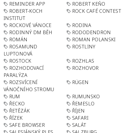
REMINDER APP
ROBERT KEŇO
ROBERT-KOCH
ROCK CAFÉ CONTEST
INSTITUT
ROCKOVÉ VÁNOCE
RODINA
RODINNÝ DM BĚH
RODODENDRON
ROMÁN
ROMAN POLANSKI
ROSAMUND
ROSTLINY
LUPTONOVÁ
ROSTOCK
ROZHLAS
ROZHODOVACÍ
ROZHOVOR
PARALÝZA
ROZSVÍCENÍ
RÜGEN
VÁNOČNÍHO STROMU
RUM
RUMUNSKO
ŘECKO
ŘEMESLO
ŘETĚZÁK
ŘÍJEN
ŘÍZEK
SAFARI
SAFE BROWSER
SALÁT
SALESIÁNSKÝ PLES
SALZBURG