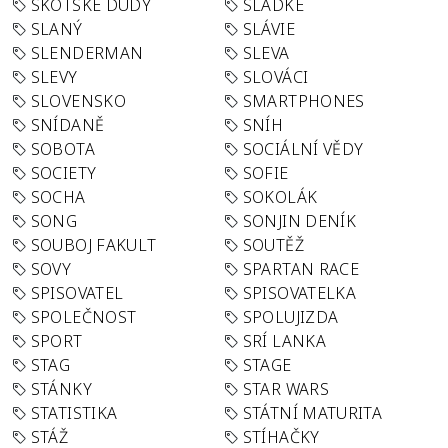
SKOTSKÉ DUDY
SLADKÉ
SLANÝ
SLÁVIE
SLENDERMAN
SLEVA
SLEVY
SLOVÁCI
SLOVENSKO
SMARTPHONES
SNÍDANĚ
SNÍH
SOBOTA
SOCIÁLNÍ VĚDY
SOCIETY
SOFIE
SOCHA
SOKOLÁK
SONG
SONJIN DENÍK
SOUBOJ FAKULT
SOUTĚŽ
SOVY
SPARTAN RACE
SPISOVATEL
SPISOVATELKA
SPOLEČNOST
SPOLUJIZDA
SPORT
SRÍ LANKA
STAG
STAGE
STÁNKY
STAR WARS
STATISTIKA
STÁTNÍ MATURITA
STÁŽ
STÍHAČKY