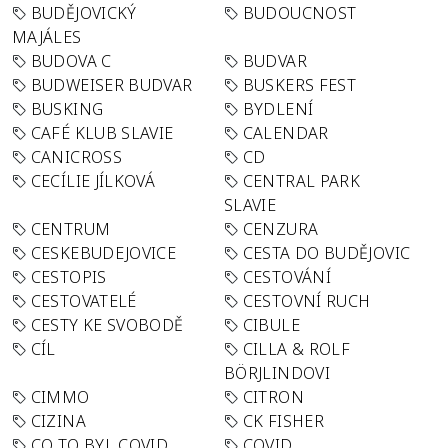
BUDĚJOVICKÝ
BUDOUCNOST
MAJÁLES
BUDOVA C
BUDVAR
BUDWEISER BUDVAR
BUSKERS FEST
BUSKING
BYDLENÍ
CAFÉ KLUB SLAVIE
CALENDAR
CANICROSS
CD
CECÍLIE JÍLKOVÁ
CENTRAL PARK
SLAVIE
CENTRUM
CENZURA
CESKEBUDEJOVICE
CESTA DO BUDĚJOVIC
CESTOPIS
CESTOVÁNÍ
CESTOVATELÉ
CESTOVNÍ RUCH
CESTY KE SVOBODĚ
CIBULE
CÍL
CILLA & ROLF
BÖRJLINDOVI
CIMMO
CITRON
CIZINA
CK FISHER
CO TO BYL COVID
COVID