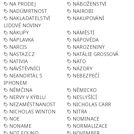
NA PRODEJ
NÁBOŽENSTVÍ
NADÚMRTNOST
NAIROBI
NAKLADATELSTVÍ
NAKUPOVÁNÍ
LIDOVÉ NOVINY
NÁKUPY
NÁMĚSTÍ
NÁPLAVKA
NÁPOVĚDA
NARCIS
NAROZENINY
NASTAZ.CZ
NATÁLIE GROSSOVÁ
NATIVIA
NATO
NÁVŠTĚVNÍCI
NÁZORY
NEANDRTÁL S
NEBEZPEČÍ
IPHONEM
NĚMČINA
NĚMECKO
NERVY V KÝBLU
NESLYŠÍCÍ
NEZAMĚSTNANOST
NICHOLAS CARR
NICHOLAS WINTON
NITRA
NOE
NOMINACE
NONAME
NORMALIZACE
NOT FOUND
NOVEMBER