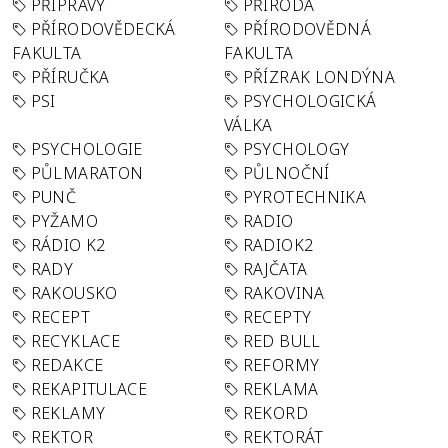
PŘÍPRAVY
PŘÍRODA
PŘÍRODOVĚDECKÁ
PŘÍRODOVĚDNÁ
FAKULTA
FAKULTA
PŘÍRUČKA
PŘÍZRAK LONDÝNA
PSI
PSYCHOLOGICKÁ
VÁLKA
PSYCHOLOGIE
PSYCHOLOGY
PŮLMARATON
PŮLNOČNÍ
PUNČ
PYROTECHNIKA
PYŽAMO
RADIO
RÁDIO K2
RADIOK2
RADY
RAJČATA
RAKOUSKO
RAKOVINA
RECEPT
RECEPTY
RECYKLACE
RED BULL
REDAKCE
REFORMY
REKAPITULACE
REKLAMA
REKLAMY
REKORD
REKTOR
REKTORÁT