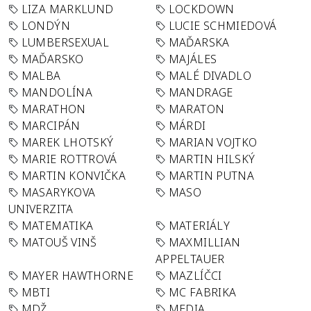
LIZA MARKLUND
LOCKDOWN
LONDÝN
LUCIE SCHMIEDOVÁ
LUMBERSEXUAL
MAĎARSKA
MAĎARSKO
MAJÁLES
MALBA
MALÉ DIVADLO
MANDOLÍNA
MANDRAGE
MARATHON
MARATON
MARCIPÁN
MÁRDI
MAREK LHOTSKÝ
MARIAN VOJTKO
MARIE ROTTROVÁ
MARTIN HILSKÝ
MARTIN KONVIČKA
MARTIN PUTNA
MASARYKOVA
MASO
UNIVERZITA
MATEMATIKA
MATERIÁLY
MATOUŠ VINŠ
MAXMILLIAN
APPELTAUER
MAYER HAWTHORNE
MAZLÍČCI
MBTI
MC FABRIKA
MDŽ
MEDIA