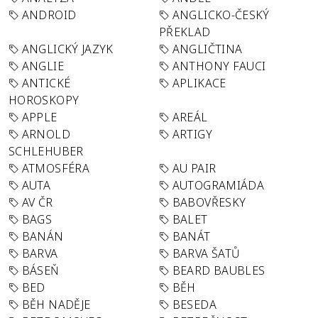
ANDROID
ANGLICKO-ČESKÝ
PŘEKLAD
ANGLICKÝ JAZYK
ANGLIČTINA
ANGLIE
ANTHONY FAUCI
ANTICKÉ
APLIKACE
HOROSKOPY
APPLE
AREÁL
ARNOLD
ARTIGY
SCHLEHUBER
ATMOSFÉRA
AU PAIR
AUTA
AUTOGRAMIÁDA
AV ČR
BABOVŘESKY
BAGS
BALET
BANÁN
BANÁT
BARVA
BARVA ŠATŮ
BÁSEŇ
BEARD BAUBLES
BED
BĚH
BĚH NADĚJE
BESEDA