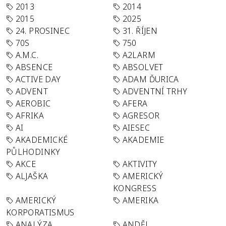
2013
2014
2015
2025
24. PROSINEC
31. ŘÍJEN
70S
750
A.M.C.
A2LARM
ABSENCE
ABSOLVET
ACTIVE DAY
ADAM ĎURICA
ADVENT
ADVENTNÍ TRHY
AEROBIC
AFERA
AFRIKA
AGRESOR
AI
AIESEC
AKADEMICKÉ
AKADEMIE
PŮLHODINKY
AKCE
AKTIVITY
ALJAŠKA
AMERICKÝ
KONGRESS
AMERICKÝ
AMERIKA
KORPORATISMUS
ANALÝZA
ANDĚL