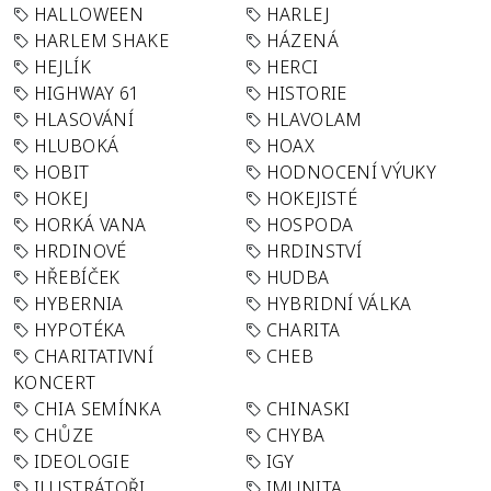
HALLOWEEN
HARLEJ
HARLEM SHAKE
HÁZENÁ
HEJLÍK
HERCI
HIGHWAY 61
HISTORIE
HLASOVÁNÍ
HLAVOLAM
HLUBOKÁ
HOAX
HOBIT
HODNOCENÍ VÝUKY
HOKEJ
HOKEJISTÉ
HORKÁ VANA
HOSPODA
HRDINOVÉ
HRDINSTVÍ
HŘEBÍČEK
HUDBA
HYBERNIA
HYBRIDNÍ VÁLKA
HYPOTÉKA
CHARITA
CHARITATIVNÍ
CHEB
KONCERT
CHIA SEMÍNKA
CHINASKI
CHŮZE
CHYBA
IDEOLOGIE
IGY
ILUSTRÁTOŘI
IMUNITA