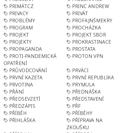
PRIMÁT.CZ
PRINC ANDREW
PRIVACY
PRIVÁT
PROBLÉMY
PROFAJNŠMEKRY
PROGRAM
PROCHÁZKA
PROJEKT
PROJEKT SBOR
PROJEKTY
PROKRASTINACE
PROPAGANDA
PROSTATA
PROTI-PANDEMICKÁ
PROTON VPN
OPATŘENÍ
PRŮVODCOVÁNÍ
PRVÁCI
PRVNÍ KAZETA
PRVNÍ REPUBLIKA
PRVOTINA
PRYMULA
PŘÁNÍ
PŘEDNÁŠKA
PŘEDSEVZETÍ
PŘEDSTAVENÍ
PŘEDZÁPIS
PŘF
PŘÍBĚH
PŘÍBĚHY
PŘIHLÁŠKA
PŘÍPRAVA NA
ZKOUŠKU