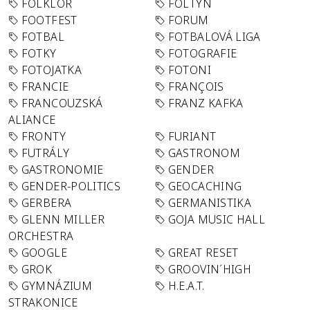
FOLKLÓR
FOLTYN
FOOTFEST
FORUM
FOTBAL
FOTBALOVÁ LIGA
FOTKY
FOTOGRAFIE
FOTOJATKA
FOTONI
FRANCIE
FRANÇOIS
FRANCOUZSKÁ
FRANZ KAFKA
ALIANCE
FRONTY
FURIANT
FUTRÁLY
GASTRONOM
GASTRONOMIE
GENDER
GENDER-POLITICS
GEOCACHING
GERBERA
GERMANISTIKA
GLENN MILLER
GOJA MUSIC HALL
ORCHESTRA
GOOGLE
GREAT RESET
GROK
GROOVIN´HIGH
GYMNÁZIUM
H.E.A.T.
STRAKONICE