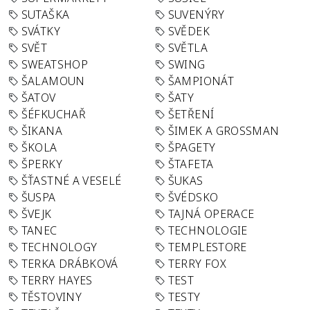
SUTAŠKA
SUVENÝRY
SVÁTKY
SVĚDEK
SVĚT
SVĚTLA
SWEATSHOP
SWING
ŠALAMOUN
ŠAMPIONÁT
ŠATOV
ŠATY
ŠÉFKUCHAŘ
ŠETŘENÍ
ŠIKANA
ŠIMEK A GROSSMAN
ŠKOLA
ŠPAGETY
ŠPERKY
ŠTAFETA
ŠŤASTNÉ A VESELÉ
ŠUKAS
ŠUSPA
ŠVÉDSKO
ŠVEJK
TAJNÁ OPERACE
TANEC
TECHNOLOGIE
TECHNOLOGY
TEMPLESTORE
TERKA DRÁBKOVÁ
TERRY FOX
TERRY HAYES
TEST
TĚSTOVINY
TESTY