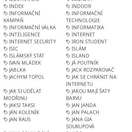
INDEX
INDOOR
INFORMAČNÍ
INFORMAČNÍ
KAMPAŇ
TECHNOLOGIE
INFORMAČNÍ VÁLKA
INFORMATIKA
INTELIGENCE
INTERNET
INTERNET SECURITY
IRON STUDENT
ISIC
ISLÁM
ISLÁMSKÝ STÁT
ISLAND
IVAN MLÁDEK
JÁ POUTNÍK
JABLKA
JACK ROZPAROVAČ
JACHYM TOPOL
JAK SE CHRÁNIT NA
INTERNETU
JAK SI UDĚLAT
JAKOU MAJÍ ŠATY
MODŘINU
BARVU
JAKSI TAKSI
JAN JANDA
JÁN KOLENÍK
JAN PALACH
JAN RAUS
JANA GIA
SOUKUPOVÁ