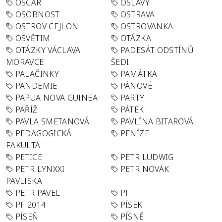
OSCAR
OSLAVY
OSOBNOST
OSTRAVA
OSTROV CEJLON
OSTROVANKA
OSVĚTIM
OTÁZKA
OTÁZKY VÁCLAVA
PADESÁT ODSTÍNŮ
MORAVCE
ŠEDI
PALAČINKY
PAMÁTKA
PANDEMIE
PÁNOVÉ
PAPUA NOVA GUINEA
PARTY
PAŘÍŽ
PÁTEK
PAVLA SMETANOVÁ
PAVLÍNA BITAROVÁ
PEDAGOGICKÁ
PENÍZE
FAKULTA
PETICE
PETR LUDWIG
PETR LYNXXI
PETR NOVÁK
PAVLISKA
PETR PAVEL
PF
PF 2014
PÍSEK
PÍSEŇ
PÍSNĚ