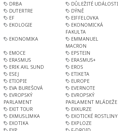
DRBA
DŮLEŽITÉ UDÁLOSTI
DUTERTRE
DÝNĚ
EF
EIFFELOVKA
EKOLOGIE
EKONOMICKÁ
FAKULTA
EKONOMIKA
EMMANUEL
MACRON
EMOCE
EPSTEIN
ERASMUS
ERASMUS+
ERIK AXL SUND
EROS
ESEJ
ETIKETA
ETIOPIE
EUROPE
EVA BUREŠOVÁ
EVERNOTE
EVROPSKÝ
EVROPSKÝ
PARLAMENT
PARLAMENT MLÁDEŽE
EXIT TOUR
EXKURZE
EXMUSLIMKA
EXOTICKÉ ROSTLINY
EXOTIKA
EXPLOZE
EYP
F-DROID