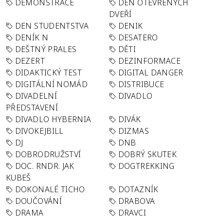
DEMONSTRACE
DEN OTEVŘENÝCH
DVEŘÍ
DEN STUDENTSTVA
DENIK
DENÍK N
DESATERO
DEŠTNÝ PRALES
DĚTI
DEZERT
DEZINFORMACE
DIDAKTICKÝ TEST
DIGITAL DANGER
DIGITÁLNÍ NOMÁD
DISTRIBUCE
DIVADELNÍ
DIVADLO
PŘEDSTAVENÍ
DIVADLO HYBERNIA
DIVÁK
DIVOKEJBILL
DIZMAS
DJ
DNB
DOBRODRUŽSTVÍ
DOBRÝ SKUTEK
DOC. RNDR. JAK
DOGTREKKING
KUBEŠ
DOKONALÉ TICHO
DOTAZNÍK
DOUČOVÁNÍ
DRABOVA
DRAMA
DRAVCI