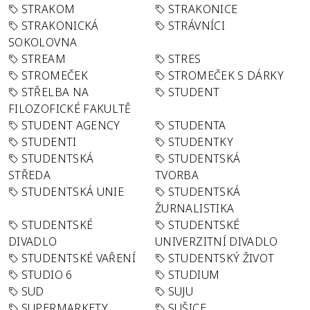
STRAKOM
STRAKONICE
STRAKONICKÁ
STRÁVNÍCI
SOKOLOVNA
STREAM
STRES
STROMEČEK
STROMEČEK S DÁRKY
STŘELBA NA
STUDENT
FILOZOFICKÉ FAKULTĚ
STUDENT AGENCY
STUDENTA
STUDENTI
STUDENTKY
STUDENTSKÁ
STUDENTSKÁ
STŘEDA
TVORBA
STUDENTSKÁ UNIE
STUDENTSKÁ
ŽURNALISTIKA
STUDENTSKÉ
STUDENTSKÉ
DIVADLO
UNIVERZITNÍ DIVADLO
STUDENTSKÉ VAŘENÍ
STUDENTSKÝ ŽIVOT
STUDIO 6
STUDIUM
SUD
SUJU
SUPERMARKETY
SUŠICE