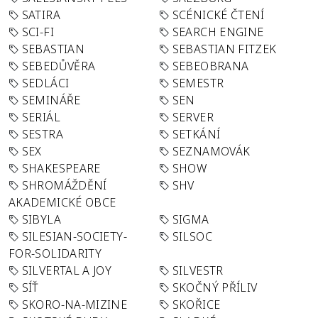
SATIRA
SCÉNICKÉ ČTENÍ
SCI-FI
SEARCH ENGINE
SEBASTIAN
SEBASTIAN FITZEK
SEBEDŮVĚRA
SEBEOBRANA
SEDLÁCI
SEMESTR
SEMINÁŘE
SEN
SERIÁL
SERVER
SESTRA
SETKÁNÍ
SEX
SEZNAMOVÁK
SHAKESPEARE
SHOW
SHROMÁŽDĚNÍ
SHV
AKADEMICKÉ OBCE
SIBYLA
SIGMA
SILESIAN-SOCIETY-
SILSOC
FOR-SOLIDARITY
SILVERTAL A JOY
SILVESTR
SÍŤ
SKOČNÝ PŘÍLIV
SKORO-NA-MIZINE
SKOŘICE