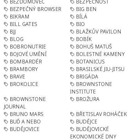
BEZDOMOVEC
BEZPEČNOST
BEZPEČNÝ BROWSER
BIG BEN
BIKRAM
BÍLÁ
BILL GATES
BIO
BJJ
BLAŽKŮV PAVILON
BLOG
BOBÍK
BOBRONUTRIE
BOHUŠ MATUŠ
BOJOVÉ UMĚNÍ
BOLESTNÉ KAMENY
BOMBARDÉR
BOTANICUS
BRAMBORY
BRASILSKÉ JIU-JITSU
BRAVE
BRIGÁDA
BROKOLICE
BROWNSTONE
INSTITUTE
BROWNSTONE
BROŽURA
JOURNAL
BRUNO MARS
BŘETISLAV ROHÁČEK
BUĎ A NEBO
BUDĚJCE
BUDĚJOVICE
BUDĚJOVICKÉ
EKONOMICKÉ DNY