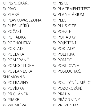
PÍSNIČKÁŘI
PIŠKOT
PIVO
PLACEMENT TEST
PLAKÁT
PLANETÁRIUM
PLAVKOVÁSEZONA
PLES
PLES UPÍRŮ
PLUS SIZE
POČASÍ
POEZIE
POHÁDKA
POHÁDKY
POCHOUTKY
POJIŠTĚNÍ
POKLAD
POKLADY
POLÉVKA
POLITIKA
POMERANČ
POMOC
POMOC LIDEM
POSILOVNA
POSLANECKÁ
POSLUCHAČI
SNĚMOVNA
POTRAVINY
POULIČNÍ UMĚLCI
POVÍDKA
POZOROVÁNÍ
PR ČLÁNEK
PRAHA
PRAXE
PRÁZDNINY
PREMIÉRA
PREZENTACE