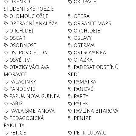
OKÉNKO
OKUPACE
STUDENTSKÉ POEZIE
OLOMOUC OŽIJE
OPERA
OPERAČNÍ ANALÝZA
ORGANIC MAPS
ORCHIDEJ
ORCHIDEJE
OSCAR
OSLAVY
OSOBNOST
OSTRAVA
OSTROV CEJLON
OSTROVANKA
OSVĚTIM
OTÁZKA
OTÁZKY VÁCLAVA
PADESÁT ODSTÍNŮ
MORAVCE
ŠEDI
PALAČINKY
PAMÁTKA
PANDEMIE
PÁNOVÉ
PAPUA NOVA GUINEA
PARTY
PAŘÍŽ
PÁTEK
PAVLA SMETANOVÁ
PAVLÍNA BITAROVÁ
PEDAGOGICKÁ
PENÍZE
FAKULTA
PETICE
PETR LUDWIG