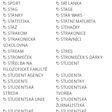
SPORT
SRÍ LANKA
STAG
STAGE
STÁNKY
STAR WARS
STATISTIKA
STÁTNÍ MATURITA
STÁŽ
STÍHAČKY
STRAKOM
STRAKONICE
STRAKONICKÁ
STRÁVNÍCI
SOKOLOVNA
STREAM
STRES
STROMEČEK
STROMEČEK S DÁRKY
STŘELBA NA
STUDENT
FILOZOFICKÉ FAKULTĚ
STUDENT AGENCY
STUDENTA
STUDENTI
STUDENTKY
STUDENTSKÁ
STUDENTSKÁ
STŘEDA
TVORBA
STUDENTSKÁ UNIE
STUDENTSKÁ
ŽURNALISTIKA
STUDENTSKÉ
STUDENTSKÉ