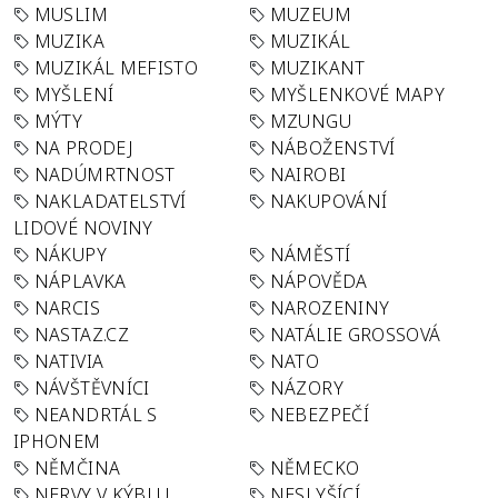
MUSLIM
MUZEUM
MUZIKA
MUZIKÁL
MUZIKÁL MEFISTO
MUZIKANT
MYŠLENÍ
MYŠLENKOVÉ MAPY
MÝTY
MZUNGU
NA PRODEJ
NÁBOŽENSTVÍ
NADÚMRTNOST
NAIROBI
NAKLADATELSTVÍ
NAKUPOVÁNÍ
LIDOVÉ NOVINY
NÁKUPY
NÁMĚSTÍ
NÁPLAVKA
NÁPOVĚDA
NARCIS
NAROZENINY
NASTAZ.CZ
NATÁLIE GROSSOVÁ
NATIVIA
NATO
NÁVŠTĚVNÍCI
NÁZORY
NEANDRTÁL S
NEBEZPEČÍ
IPHONEM
NĚMČINA
NĚMECKO
NERVY V KÝBLU
NESLYŠÍCÍ