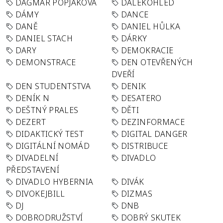
DAGMAR POPJAKOVÁ
DALEKOHLED
DÁMY
DANCE
DANĚ
DANIEL HŮLKA
DANIEL STACH
DÁRKY
DARY
DEMOKRACIE
DEMONSTRACE
DEN OTEVŘENÝCH
DVEŘÍ
DEN STUDENTSTVA
DENIK
DENÍK N
DESATERO
DEŠTNÝ PRALES
DĚTI
DEZERT
DEZINFORMACE
DIDAKTICKÝ TEST
DIGITAL DANGER
DIGITÁLNÍ NOMÁD
DISTRIBUCE
DIVADELNÍ
DIVADLO
PŘEDSTAVENÍ
DIVADLO HYBERNIA
DIVÁK
DIVOKEJBILL
DIZMAS
DJ
DNB
DOBRODRUŽSTVÍ
DOBRÝ SKUTEK