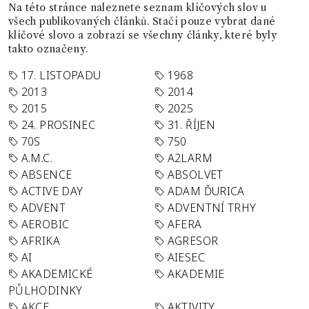
Na této stránce naleznete seznam klíčových slov u
všech publikovaných článků. Stačí pouze vybrat dané
klíčové slovo a zobrazí se všechny články, které byly
takto označeny.
17. LISTOPADU
1968
2013
2014
2015
2025
24. PROSINEC
31. ŘÍJEN
70S
750
A.M.C.
A2LARM
ABSENCE
ABSOLVET
ACTIVE DAY
ADAM ĎURICA
ADVENT
ADVENTNÍ TRHY
AEROBIC
AFERA
AFRIKA
AGRESOR
AI
AIESEC
AKADEMICKÉ
AKADEMIE
PŮLHODINKY
AKCE
AKTIVITY