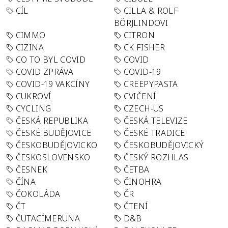
CÍL
CILLA & ROLF
BÖRJLINDOVI
CIMMO
CITRON
CIZINA
CK FISHER
CO TO BYL COVID
COVID
COVID ZPRÁVA
COVID-19
COVID-19 VAKCÍNY
CREEPYPASTA
CUKROVÍ
CVIČENÍ
CYCLING
CZECH-US
ČESKÁ REPUBLIKA
ČESKÁ TELEVIZE
ČESKÉ BUDĚJOVICE
ČESKÉ TRADICE
ČESKOBUDĚJOVICKO
ČESKOBUDĚJOVICKÝ
ČESKOSLOVENSKO
ČESKÝ ROZHLAS
ČESNEK
ČETBA
ČÍNA
ČINOHRA
ČOKOLÁDA
ČR
ČT
ČTENÍ
ČUTACÍMERUNA
D&B