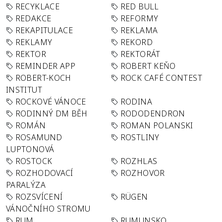
RECYKLACE
RED BULL
REDAKCE
REFORMY
REKAPITULACE
REKLAMA
REKLAMY
REKORD
REKTOR
REKTORÁT
REMINDER APP
ROBERT KEŇO
ROBERT-KOCH
ROCK CAFÉ CONTEST
INSTITUT
ROCKOVÉ VÁNOCE
RODINA
RODINNÝ DM BĚH
RODODENDRON
ROMÁN
ROMAN POLANSKI
ROSAMUND
ROSTLINY
LUPTONOVÁ
ROSTOCK
ROZHLAS
ROZHODOVACÍ
ROZHOVOR
PARALÝZA
ROZSVÍCENÍ
RÜGEN
VÁNOČNÍHO STROMU
RUM
RUMUNSKO