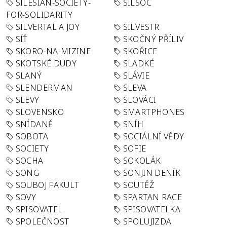
SILESIAN-SOCIETY-
SILSOC
FOR-SOLIDARITY
SILVERTAL A JOY
SILVESTR
SÍŤ
SKOČNÝ PŘÍLIV
SKORO-NA-MIZINE
SKOŘICE
SKOTSKÉ DUDY
SLADKÉ
SLANÝ
SLÁVIE
SLENDERMAN
SLEVA
SLEVY
SLOVÁCI
SLOVENSKO
SMARTPHONES
SNÍDANĚ
SNÍH
SOBOTA
SOCIÁLNÍ VĚDY
SOCIETY
SOFIE
SOCHA
SOKOLÁK
SONG
SONJIN DENÍK
SOUBOJ FAKULT
SOUTĚŽ
SOVY
SPARTAN RACE
SPISOVATEL
SPISOVATELKA
SPOLEČNOST
SPOLUJIZDA