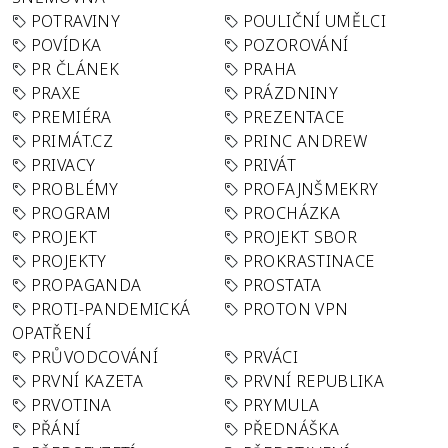
POTRAVINY
POULIČNÍ UMĚLCI
POVÍDKA
POZOROVÁNÍ
PR ČLÁNEK
PRAHA
PRAXE
PRÁZDNINY
PREMIÉRA
PREZENTACE
PRIMÁT.CZ
PRINC ANDREW
PRIVACY
PRIVÁT
PROBLÉMY
PROFAJNŠMEKRY
PROGRAM
PROCHÁZKA
PROJEKT
PROJEKT SBOR
PROJEKTY
PROKRASTINACE
PROPAGANDA
PROSTATA
PROTI-PANDEMICKÁ
PROTON VPN
OPATŘENÍ
PRŮVODCOVÁNÍ
PRVÁCI
PRVNÍ KAZETA
PRVNÍ REPUBLIKA
PRVOTINA
PRYMULA
PŘÁNÍ
PŘEDNÁŠKA