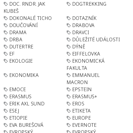
DOC. RNDR. JAK
DOGTREKKING
KUBEŠ
DOKONALÉ TICHO
DOTAZNÍK
DOUČOVÁNÍ
DRABOVA
DRAMA
DRAVCI
DRBA
DŮLEŽITÉ UDÁLOSTI
DUTERTRE
DÝNĚ
EF
EIFFELOVKA
EKOLOGIE
EKONOMICKÁ
FAKULTA
EKONOMIKA
EMMANUEL
MACRON
EMOCE
EPSTEIN
ERASMUS
ERASMUS+
ERIK AXL SUND
EROS
ESEJ
ETIKETA
ETIOPIE
EUROPE
EVA BUREŠOVÁ
EVERNOTE
EVROPSKÝ
EVROPSKÝ