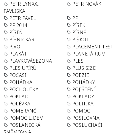
PETR LYNXXI
PETR NOVÁK
PAVLISKA
PETR PAVEL
PF
PF 2014
PÍSEK
PÍSEŇ
PÍSNĚ
PÍSNIČKÁŘI
PIŠKOT
PIVO
PLACEMENT TEST
PLAKÁT
PLANETÁRIUM
PLAVKOVÁSEZONA
PLES
PLES UPÍRŮ
PLUS SIZE
POČASÍ
POEZIE
POHÁDKA
POHÁDKY
POCHOUTKY
POJIŠTĚNÍ
POKLAD
POKLADY
POLÉVKA
POLITIKA
POMERANČ
POMOC
POMOC LIDEM
POSILOVNA
POSLANECKÁ
POSLUCHAČI
SNĚMOVNA