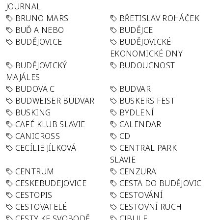
JOURNAL
BRUNO MARS
BŘETISLAV ROHÁČEK
BUĎ A NEBO
BUDĚJCE
BUDĚJOVICE
BUDĚJOVICKÉ
EKONOMICKÉ DNY
BUDĚJOVICKÝ
BUDOUCNOST
MAJÁLES
BUDOVA C
BUDVAR
BUDWEISER BUDVAR
BUSKERS FEST
BUSKING
BYDLENÍ
CAFÉ KLUB SLAVIE
CALENDAR
CANICROSS
CD
CECÍLIE JÍLKOVÁ
CENTRAL PARK
SLAVIE
CENTRUM
CENZURA
CESKEBUDEJOVICE
CESTA DO BUDĚJOVIC
CESTOPIS
CESTOVÁNÍ
CESTOVATELÉ
CESTOVNÍ RUCH
CESTY KE SVOBODĚ
CIBULE