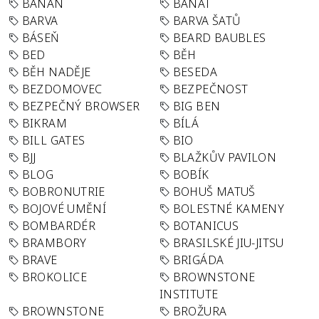
BANÁN
BANÁT
BARVA
BARVA ŠATŮ
BÁSEŇ
BEARD BAUBLES
BED
BĚH
BĚH NADĚJE
BESEDA
BEZDOMOVEC
BEZPEČNOST
BEZPEČNÝ BROWSER
BIG BEN
BIKRAM
BÍLÁ
BILL GATES
BIO
BJJ
BLAŽKŮV PAVILON
BLOG
BOBÍK
BOBRONUTRIE
BOHUŠ MATUŠ
BOJOVÉ UMĚNÍ
BOLESTNÉ KAMENY
BOMBARDÉR
BOTANICUS
BRAMBORY
BRASILSKÉ JIU-JITSU
BRAVE
BRIGÁDA
BROKOLICE
BROWNSTONE
INSTITUTE
BROWNSTONE
BROŽURA