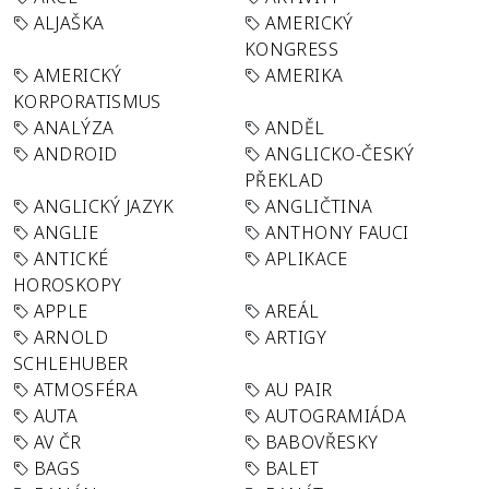
ALJAŠKA
AMERICKÝ
KONGRESS
AMERICKÝ
AMERIKA
KORPORATISMUS
ANALÝZA
ANDĚL
ANDROID
ANGLICKO-ČESKÝ
PŘEKLAD
ANGLICKÝ JAZYK
ANGLIČTINA
ANGLIE
ANTHONY FAUCI
ANTICKÉ
APLIKACE
HOROSKOPY
APPLE
AREÁL
ARNOLD
ARTIGY
SCHLEHUBER
ATMOSFÉRA
AU PAIR
AUTA
AUTOGRAMIÁDA
AV ČR
BABOVŘESKY
BAGS
BALET