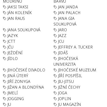
MODŘINU
BARVU
JAKSI TAKSI
JAN JANDA
JÁN KOLENÍK
JAN PALACH
JAN RAUS
JANA GIA
SOUKUPOVÁ
JANA SOUKUPOVÁ
JARO
JAZYK
JAZZ
JCTT
JCU
JČU
JEFFREY A. TUCKER
JEŽDĚNÍ
JIDÁŠ
JÍDLO
JIHOČESKÁ
UNIVERZITA
JIHOČESKÉ DIVADLO
JIHOČESKÉ MUZEUM
JINÁ ÚTERÝ
JÍŘÍ POSPÍŠIL
JIŘÍ ZONYGA
JIU-JITSU
JIŽAN A BLONDÝNA
JIŽNÍ ČECHY
JMELÍ
JOGA
JOGGING
JOPLIN
JU
JU MAGAZÍN