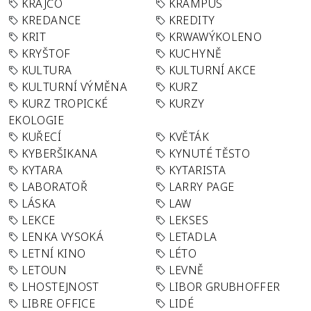
KRAJČO
KRAMPUS
KREDANCE
KREDITY
KRIT
KRWAWÝKOLENO
KRYŠTOF
KUCHYNĚ
KULTURA
KULTURNÍ AKCE
KULTURNÍ VÝMĚNA
KURZ
KURZ TROPICKÉ
KURZY
EKOLOGIE
KUŘECÍ
KVĚTÁK
KYBERŠIKANA
KYNUTÉ TĚSTO
KYTARA
KYTARISTA
LABORATOŘ
LARRY PAGE
LÁSKA
LAW
LEKCE
LEKSES
LENKA VYSOKÁ
LETADLA
LETNÍ KINO
LÉTO
LETOUN
LEVNĚ
LHOSTEJNOST
LIBOR GRUBHOFFER
LIBRE OFFICE
LIDÉ