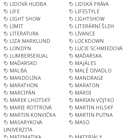
LIDOVÁ HUDBA
LIDSKÁ PRÁVA
LIFE
LIFESTYLE
LIGHT SHOW
LIGHTSHOW
LIMIT
LITERÁRNÍ ŠLEH
LITERATURA
LÍVANCE
LIZA MARKLUND
LOCKDOWN
LONDÝN
LUCIE SCHMIEDOVÁ
LUMBERSEXUAL
MAĎARSKA
MAĎARSKO
MAJÁLES
MALBA
MALÉ DIVADLO
MANDOLÍNA
MANDRAGE
MARATHON
MARATON
MARCIPÁN
MÁRDI
MAREK LHOTSKÝ
MARIAN VOJTKO
MARIE ROTTROVÁ
MARTIN HILSKÝ
MARTIN KONVIČKA
MARTIN PUTNA
MASARYKOVA
MASO
UNIVERZITA
MATEMATIKA
MATERIÁLY