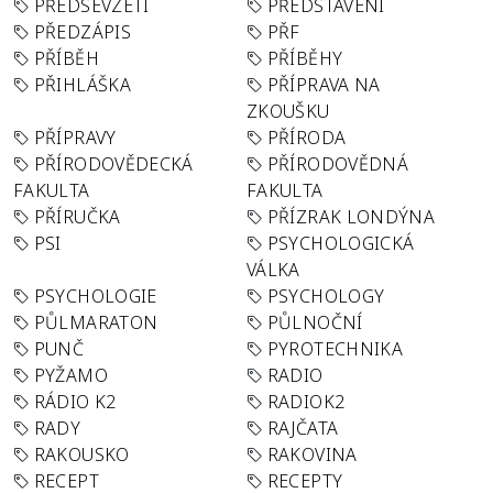
PŘEDSEVZETÍ
PŘEDSTAVENÍ
PŘEDZÁPIS
PŘF
PŘÍBĚH
PŘÍBĚHY
PŘIHLÁŠKA
PŘÍPRAVA NA
ZKOUŠKU
PŘÍPRAVY
PŘÍRODA
PŘÍRODOVĚDECKÁ
PŘÍRODOVĚDNÁ
FAKULTA
FAKULTA
PŘÍRUČKA
PŘÍZRAK LONDÝNA
PSI
PSYCHOLOGICKÁ
VÁLKA
PSYCHOLOGIE
PSYCHOLOGY
PŮLMARATON
PŮLNOČNÍ
PUNČ
PYROTECHNIKA
PYŽAMO
RADIO
RÁDIO K2
RADIOK2
RADY
RAJČATA
RAKOUSKO
RAKOVINA
RECEPT
RECEPTY