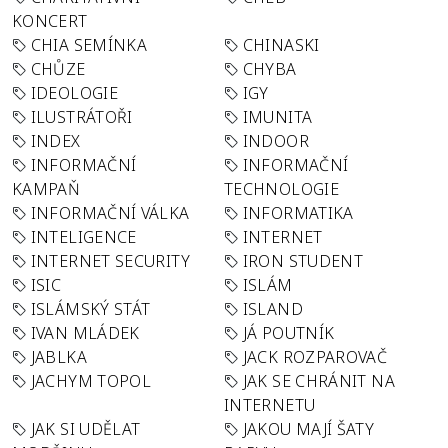
KONCERT
CHIA SEMÍNKA
CHINASKI
CHŮZE
CHYBA
IDEOLOGIE
IGY
ILUSTRÁTOŘI
IMUNITA
INDEX
INDOOR
INFORMAČNÍ
INFORMAČNÍ
KAMPAŇ
TECHNOLOGIE
INFORMAČNÍ VÁLKA
INFORMATIKA
INTELIGENCE
INTERNET
INTERNET SECURITY
IRON STUDENT
ISIC
ISLÁM
ISLÁMSKÝ STÁT
ISLAND
IVAN MLÁDEK
JÁ POUTNÍK
JABLKA
JACK ROZPAROVAČ
JACHYM TOPOL
JAK SE CHRÁNIT NA
INTERNETU
JAK SI UDĚLAT
JAKOU MAJÍ ŠATY