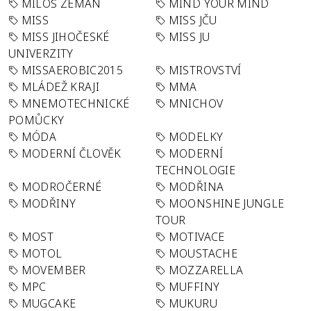
MILOŠ ZEMAN
MIND YOUR MIND
MISS
MISS JČU
MISS JIHOČESKÉ
MISS JU
UNIVERZITY
MISSAEROBIC2015
MISTROVSTVÍ
MLÁDEŽ KRAJI
MMA
MNEMOTECHNICKÉ
MNICHOV
POMŮCKY
MÓDA
MODELKY
MODERNÍ ČLOVĚK
MODERNÍ
TECHNOLOGIE
MODROČERNÉ
MODŘINA
MODŘINY
MOONSHINE JUNGLE
TOUR
MOST
MOTIVACE
MOTOL
MOUSTACHE
MOVEMBER
MOZZARELLA
MPC
MUFFINY
MUGCAKE
MUKURU