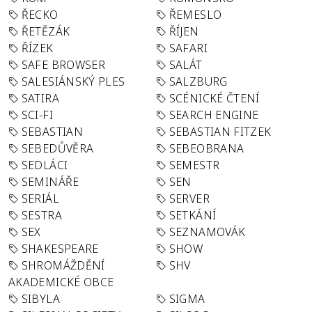
ŘECKO
ŘEMESLO
ŘETĚZÁK
ŘÍJEN
ŘÍZEK
SAFARI
SAFE BROWSER
SALÁT
SALESIÁNSKÝ PLES
SALZBURG
SATIRA
SCÉNICKÉ ČTENÍ
SCI-FI
SEARCH ENGINE
SEBASTIAN
SEBASTIAN FITZEK
SEBEDŮVĚRA
SEBEOBRANA
SEDLÁCI
SEMESTR
SEMINÁŘE
SEN
SERIÁL
SERVER
SESTRA
SETKÁNÍ
SEX
SEZNAMOVÁK
SHAKESPEARE
SHOW
SHROMÁŽDĚNÍ
SHV
AKADEMICKÉ OBCE
SIBYLA
SIGMA