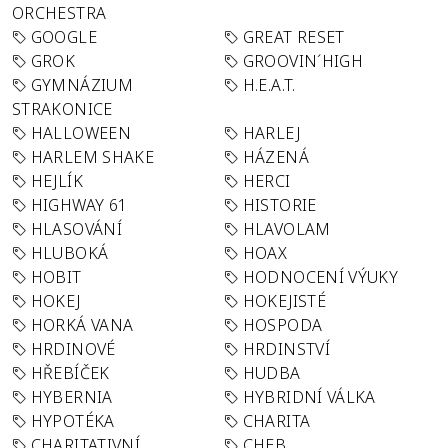
ORCHESTRA
GOOGLE
GREAT RESET
GROK
GROOVIN´HIGH
GYMNÁZIUM
H.E.A.T.
STRAKONICE
HALLOWEEN
HARLEJ
HARLEM SHAKE
HÁZENÁ
HEJLÍK
HERCI
HIGHWAY 61
HISTORIE
HLASOVÁNÍ
HLAVOLAM
HLUBOKÁ
HOAX
HOBIT
HODNOCENÍ VÝUKY
HOKEJ
HOKEJISTÉ
HORKÁ VANA
HOSPODA
HRDINOVÉ
HRDINSTVÍ
HŘEBÍČEK
HUDBA
HYBERNIA
HYBRIDNÍ VÁLKA
HYPOTÉKA
CHARITA
CHARITATIVNÍ
CHEB