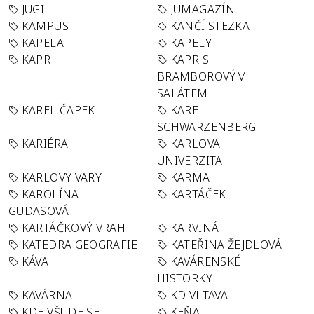
JUGI
JUMAGAZÍN
KAMPUS
KANČÍ STEZKA
KAPELA
KAPELY
KAPR
KAPR S
BRAMBOROVÝM
SALÁTEM
KAREL ČAPEK
KAREL
SCHWARZENBERG
KARIÉRA
KARLOVA
UNIVERZITA
KARLOVY VARY
KARMA
KAROLÍNA
KARTÁČEK
GUDASOVÁ
KARTÁČKOVÝ VRAH
KARVINÁ
KATEDRA GEOGRAFIE
KATEŘINA ŽEJDLOVÁ
KÁVA
KAVÁRENSKÉ
HISTORKY
KAVÁRNA
KD VLTAVA
KDE VŠUDE SE
KEŇA