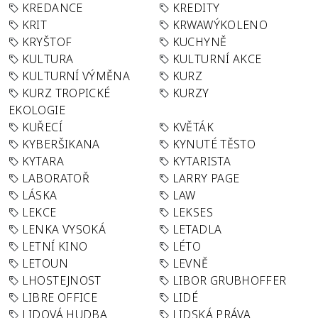
KREDANCE
KREDITY
KRIT
KRWAWÝKOLENO
KRYŠTOF
KUCHYNĚ
KULTURA
KULTURNÍ AKCE
KULTURNÍ VÝMĚNA
KURZ
KURZ TROPICKÉ
KURZY
EKOLOGIE
KUŘECÍ
KVĚTÁK
KYBERŠIKANA
KYNUTÉ TĚSTO
KYTARA
KYTARISTA
LABORATOŘ
LARRY PAGE
LÁSKA
LAW
LEKCE
LEKSES
LENKA VYSOKÁ
LETADLA
LETNÍ KINO
LÉTO
LETOUN
LEVNĚ
LHOSTEJNOST
LIBOR GRUBHOFFER
LIBRE OFFICE
LIDÉ
LIDOVÁ HUDBA
LIDSKÁ PRÁVA