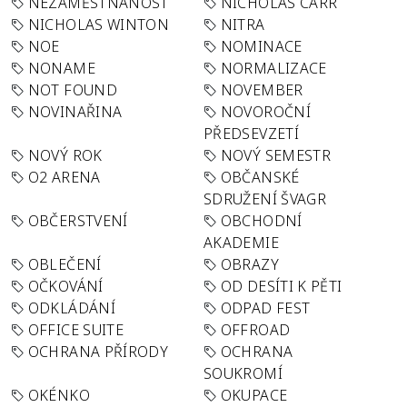
NEZAMĚSTNANOST
NICHOLAS CARR
NICHOLAS WINTON
NITRA
NOE
NOMINACE
NONAME
NORMALIZACE
NOT FOUND
NOVEMBER
NOVINAŘINA
NOVOROČNÍ
PŘEDSEVZETÍ
NOVÝ ROK
NOVÝ SEMESTR
O2 ARENA
OBČANSKÉ
SDRUŽENÍ ŠVAGR
OBČERSTVENÍ
OBCHODNÍ
AKADEMIE
OBLEČENÍ
OBRAZY
OČKOVÁNÍ
OD DESÍTI K PĚTI
ODKLÁDÁNÍ
ODPAD FEST
OFFICE SUITE
OFFROAD
OCHRANA PŘÍRODY
OCHRANA
SOUKROMÍ
OKÉNKO
OKUPACE