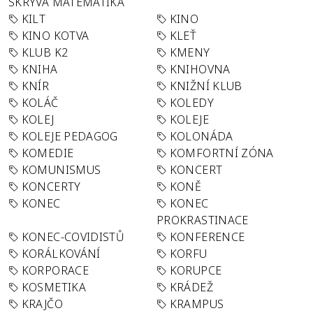
SKRÝVÁ MATEMATIKA
KILT
KINO
KINO KOTVA
KLEŤ
KLUB K2
KMENY
KNIHA
KNIHOVNA
KNÍR
KNIŽNÍ KLUB
KOLÁČ
KOLEDY
KOLEJ
KOLEJE
KOLEJE PEDAGOG
KOLONÁDA
KOMEDIE
KOMFORTNÍ ZÓNA
KOMUNISMUS
KONCERT
KONCERTY
KONĚ
KONEC
KONEC
PROKRASTINACE
KONEC-COVIDISTŮ
KONFERENCE
KORÁLKOVÁNÍ
KORFU
KORPORACE
KORUPCE
KOSMETIKA
KRÁDEŽ
KRAJČO
KRAMPUS