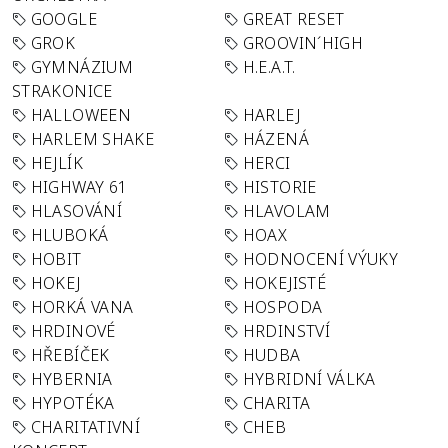
GOOGLE
GREAT RESET
GROK
GROOVIN´HIGH
GYMNÁZIUM
H.E.A.T.
STRAKONICE
HALLOWEEN
HARLEJ
HARLEM SHAKE
HÁZENÁ
HEJLÍK
HERCI
HIGHWAY 61
HISTORIE
HLASOVÁNÍ
HLAVOLAM
HLUBOKÁ
HOAX
HOBIT
HODNOCENÍ VÝUKY
HOKEJ
HOKEJISTÉ
HORKÁ VANA
HOSPODA
HRDINOVÉ
HRDINSTVÍ
HŘEBÍČEK
HUDBA
HYBERNIA
HYBRIDNÍ VÁLKA
HYPOTÉKA
CHARITA
CHARITATIVNÍ
CHEB