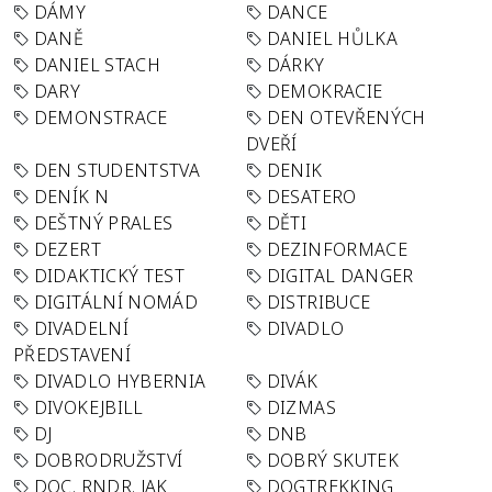
DÁMY
DANCE
DANĚ
DANIEL HŮLKA
DANIEL STACH
DÁRKY
DARY
DEMOKRACIE
DEMONSTRACE
DEN OTEVŘENÝCH
DVEŘÍ
DEN STUDENTSTVA
DENIK
DENÍK N
DESATERO
DEŠTNÝ PRALES
DĚTI
DEZERT
DEZINFORMACE
DIDAKTICKÝ TEST
DIGITAL DANGER
DIGITÁLNÍ NOMÁD
DISTRIBUCE
DIVADELNÍ
DIVADLO
PŘEDSTAVENÍ
DIVADLO HYBERNIA
DIVÁK
DIVOKEJBILL
DIZMAS
DJ
DNB
DOBRODRUŽSTVÍ
DOBRÝ SKUTEK
DOC. RNDR. JAK
DOGTREKKING