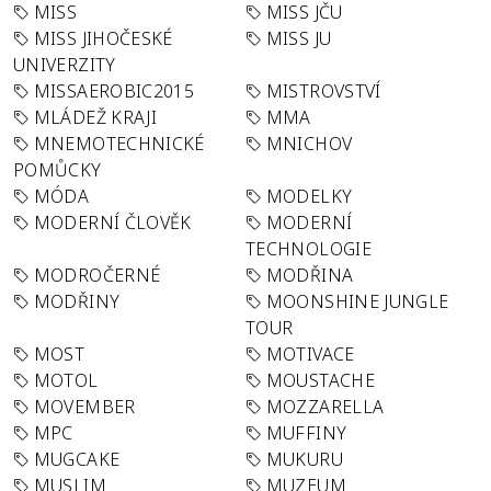
MISS
MISS JČU
MISS JIHOČESKÉ
MISS JU
UNIVERZITY
MISSAEROBIC2015
MISTROVSTVÍ
MLÁDEŽ KRAJI
MMA
MNEMOTECHNICKÉ
MNICHOV
POMŮCKY
MÓDA
MODELKY
MODERNÍ ČLOVĚK
MODERNÍ
TECHNOLOGIE
MODROČERNÉ
MODŘINA
MODŘINY
MOONSHINE JUNGLE
TOUR
MOST
MOTIVACE
MOTOL
MOUSTACHE
MOVEMBER
MOZZARELLA
MPC
MUFFINY
MUGCAKE
MUKURU
MUSLIM
MUZEUM