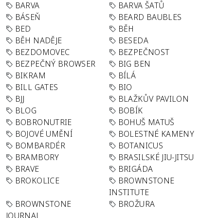
BARVA
BARVA ŠATŮ
BÁSEŇ
BEARD BAUBLES
BED
BĚH
BĚH NADĚJE
BESEDA
BEZDOMOVEC
BEZPEČNOST
BEZPEČNÝ BROWSER
BIG BEN
BIKRAM
BÍLÁ
BILL GATES
BIO
BJJ
BLAŽKŮV PAVILON
BLOG
BOBÍK
BOBRONUTRIE
BOHUŠ MATUŠ
BOJOVÉ UMĚNÍ
BOLESTNÉ KAMENY
BOMBARDÉR
BOTANICUS
BRAMBORY
BRASILSKÉ JIU-JITSU
BRAVE
BRIGÁDA
BROKOLICE
BROWNSTONE
INSTITUTE
BROWNSTONE
BROŽURA
JOURNAL