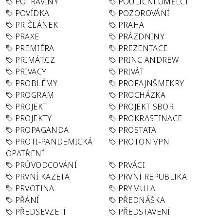
POTRAVINY
POULIČNÍ UMĚLCI
POVÍDKA
POZOROVÁNÍ
PR ČLÁNEK
PRAHA
PRAXE
PRÁZDNINY
PREMIÉRA
PREZENTACE
PRIMÁT.CZ
PRINC ANDREW
PRIVACY
PRIVÁT
PROBLÉMY
PROFAJNŠMEKRY
PROGRAM
PROCHÁZKA
PROJEKT
PROJEKT SBOR
PROJEKTY
PROKRASTINACE
PROPAGANDA
PROSTATA
PROTI-PANDEMICKÁ
PROTON VPN
OPATŘENÍ
PRŮVODCOVÁNÍ
PRVÁCI
PRVNÍ KAZETA
PRVNÍ REPUBLIKA
PRVOTINA
PRYMULA
PŘÁNÍ
PŘEDNÁŠKA
PŘEDSEVZETÍ
PŘEDSTAVENÍ