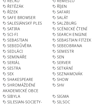
ŘECKO
ŘEMESLO
ŘETĚZÁK
ŘÍJEN
ŘÍZEK
SAFARI
SAFE BROWSER
SALÁT
SALESIÁNSKÝ PLES
SALZBURG
SATIRA
SCÉNICKÉ ČTENÍ
SCI-FI
SEARCH ENGINE
SEBASTIAN
SEBASTIAN FITZEK
SEBEDŮVĚRA
SEBEOBRANA
SEDLÁCI
SEMESTR
SEMINÁŘE
SEN
SERIÁL
SERVER
SESTRA
SETKÁNÍ
SEX
SEZNAMOVÁK
SHAKESPEARE
SHOW
SHROMÁŽDĚNÍ
SHV
AKADEMICKÉ OBCE
SIBYLA
SIGMA
SILESIAN-SOCIETY-
SILSOC