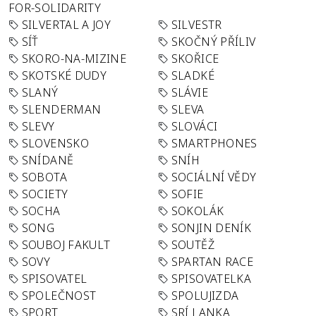
FOR-SOLIDARITY
SILVERTAL A JOY
SILVESTR
SÍŤ
SKOČNÝ PŘÍLIV
SKORO-NA-MIZINE
SKOŘICE
SKOTSKÉ DUDY
SLADKÉ
SLANÝ
SLÁVIE
SLENDERMAN
SLEVA
SLEVY
SLOVÁCI
SLOVENSKO
SMARTPHONES
SNÍDANĚ
SNÍH
SOBOTA
SOCIÁLNÍ VĚDY
SOCIETY
SOFIE
SOCHA
SOKOLÁK
SONG
SONJIN DENÍK
SOUBOJ FAKULT
SOUTĚŽ
SOVY
SPARTAN RACE
SPISOVATEL
SPISOVATELKA
SPOLEČNOST
SPOLUJIZDA
SPORT
SRÍ LANKA