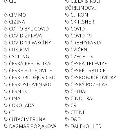
CÍL
CILLA & ROLF
BÖRJLINDOVI
CIMMO
CITRON
CIZINA
CK FISHER
CO TO BYL COVID
COVID
COVID ZPRÁVA
COVID-19
COVID-19 VAKCÍNY
CREEPYPASTA
CUKROVÍ
CVIČENÍ
CYCLING
CZECH-US
ČESKÁ REPUBLIKA
ČESKÁ TELEVIZE
ČESKÉ BUDĚJOVICE
ČESKÉ TRADICE
ČESKOBUDĚJOVICKO
ČESKOBUDĚJOVICKÝ
ČESKOSLOVENSKO
ČESKÝ ROZHLAS
ČESNEK
ČETBA
ČÍNA
ČINOHRA
ČOKOLÁDA
ČR
ČT
ČTENÍ
ČUTACÍMERUNA
D&B
DAGMAR POPJAKOVÁ
DALEKOHLED