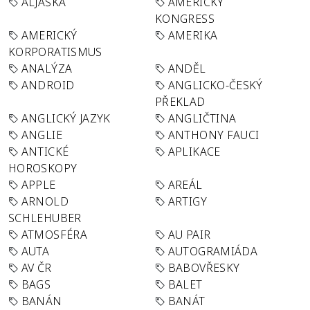
ALJAŠKA
AMERICKÝ
KONGRESS
AMERICKÝ
AMERIKA
KORPORATISMUS
ANALÝZA
ANDĚL
ANDROID
ANGLICKO-ČESKÝ
PŘEKLAD
ANGLICKÝ JAZYK
ANGLIČTINA
ANGLIE
ANTHONY FAUCI
ANTICKÉ
APLIKACE
HOROSKOPY
APPLE
AREÁL
ARNOLD
ARTIGY
SCHLEHUBER
ATMOSFÉRA
AU PAIR
AUTA
AUTOGRAMIÁDA
AV ČR
BABOVŘESKY
BAGS
BALET
BANÁN
BANÁT