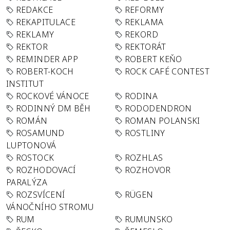
REDAKCE
REFORMY
REKAPITULACE
REKLAMA
REKLAMY
REKORD
REKTOR
REKTORÁT
REMINDER APP
ROBERT KEŇO
ROBERT-KOCH
ROCK CAFÉ CONTEST
INSTITUT
ROCKOVÉ VÁNOCE
RODINA
RODINNÝ DM BĚH
RODODENDRON
ROMÁN
ROMAN POLANSKI
ROSAMUND
ROSTLINY
LUPTONOVÁ
ROSTOCK
ROZHLAS
ROZHODOVACÍ
ROZHOVOR
PARALÝZA
ROZSVÍCENÍ
RÜGEN
VÁNOČNÍHO STROMU
RUM
RUMUNSKO