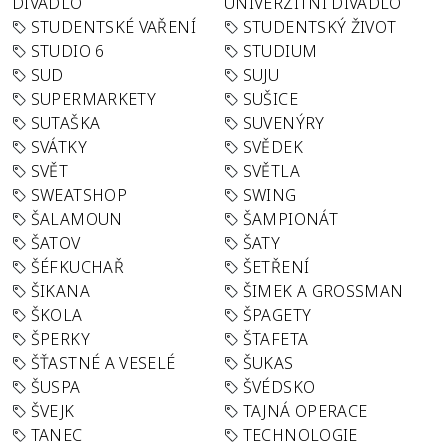
DIVADLO
UNIVERZITNÍ DIVADLO
STUDENTSKÉ VAŘENÍ
STUDENTSKÝ ŽIVOT
STUDIO 6
STUDIUM
SUD
SUJU
SUPERMARKETY
SUŠICE
SUTAŠKA
SUVENÝRY
SVÁTKY
SVĚDEK
SVĚT
SVĚTLA
SWEATSHOP
SWING
ŠALAMOUN
ŠAMPIONÁT
ŠATOV
ŠATY
ŠÉFKUCHAŘ
ŠETŘENÍ
ŠIKANA
ŠIMEK A GROSSMAN
ŠKOLA
ŠPAGETY
ŠPERKY
ŠTAFETA
ŠŤASTNÉ A VESELÉ
ŠUKAS
ŠUSPA
ŠVÉDSKO
ŠVEJK
TAJNÁ OPERACE
TANEC
TECHNOLOGIE