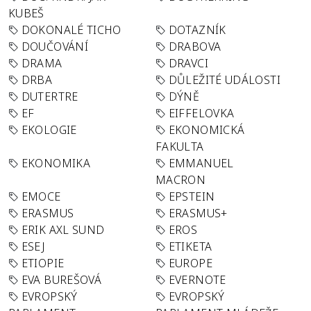
KUBEŠ
DOKONALÉ TICHO
DOTAZNÍK
DOUČOVÁNÍ
DRABOVA
DRAMA
DRAVCI
DRBA
DŮLEŽITÉ UDÁLOSTI
DUTERTRE
DÝNĚ
EF
EIFFELOVKA
EKOLOGIE
EKONOMICKÁ
FAKULTA
EKONOMIKA
EMMANUEL
MACRON
EMOCE
EPSTEIN
ERASMUS
ERASMUS+
ERIK AXL SUND
EROS
ESEJ
ETIKETA
ETIOPIE
EUROPE
EVA BUREŠOVÁ
EVERNOTE
EVROPSKÝ
EVROPSKÝ