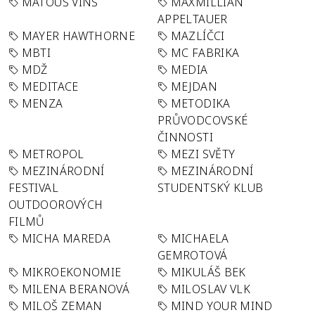
MATOUŠ VINŠ
MAXMILLIAN
APPELTAUER
MAYER HAWTHORNE
MAZLÍČCI
MBTI
MC FABRIKA
MDŽ
MEDIA
MEDITACE
MEJDAN
MENZA
METODIKA
PRŮVODCOVSKÉ
ČINNOSTI
METROPOL
MEZI SVĚTY
MEZINÁRODNÍ
MEZINÁRODNÍ
FESTIVAL
STUDENTSKÝ KLUB
OUTDOOROVÝCH
FILMŮ
MICHA MAREDA
MICHAELA
GEMROTOVÁ
MIKROEKONOMIE
MIKULÁŠ BEK
MILENA BERANOVÁ
MILOSLAV VLK
MILOŠ ZEMAN
MIND YOUR MIND