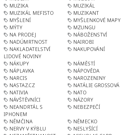
MUZIKA
MUZIKÁL
MUZIKÁL MEFISTO
MUZIKANT
MYŠLENÍ
MYŠLENKOVÉ MAPY
MÝTY
MZUNGU
NA PRODEJ
NÁBOŽENSTVÍ
NADÚMRTNOST
NAIROBI
NAKLADATELSTVÍ
NAKUPOVÁNÍ
LIDOVÉ NOVINY
NÁKUPY
NÁMĚSTÍ
NÁPLAVKA
NÁPOVĚDA
NARCIS
NAROZENINY
NASTAZ.CZ
NATÁLIE GROSSOVÁ
NATIVIA
NATO
NÁVŠTĚVNÍCI
NÁZORY
NEANDRTÁL S
NEBEZPEČÍ
IPHONEM
NĚMČINA
NĚMECKO
NERVY V KÝBLU
NESLYŠÍCÍ