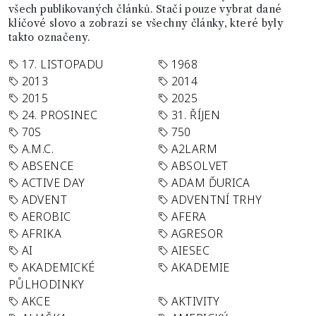
všech publikovaných článků. Stačí pouze vybrat dané
klíčové slovo a zobrazí se všechny články, které byly
takto označeny.
17. LISTOPADU
1968
2013
2014
2015
2025
24. PROSINEC
31. ŘÍJEN
70S
750
A.M.C.
A2LARM
ABSENCE
ABSOLVET
ACTIVE DAY
ADAM ĎURICA
ADVENT
ADVENTNÍ TRHY
AEROBIC
AFERA
AFRIKA
AGRESOR
AI
AIESEC
AKADEMICKÉ
AKADEMIE
PŮLHODINKY
AKCE
AKTIVITY