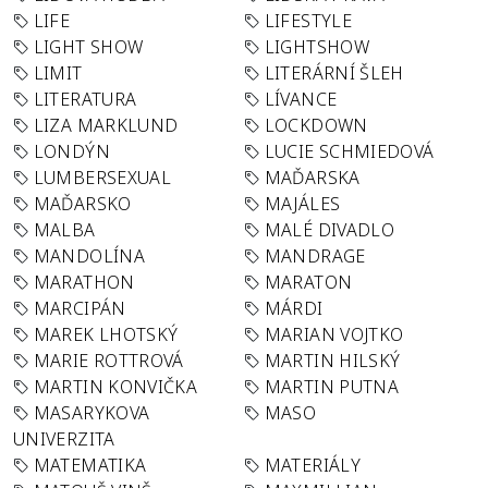
LIFE
LIFESTYLE
LIGHT SHOW
LIGHTSHOW
LIMIT
LITERÁRNÍ ŠLEH
LITERATURA
LÍVANCE
LIZA MARKLUND
LOCKDOWN
LONDÝN
LUCIE SCHMIEDOVÁ
LUMBERSEXUAL
MAĎARSKA
MAĎARSKO
MAJÁLES
MALBA
MALÉ DIVADLO
MANDOLÍNA
MANDRAGE
MARATHON
MARATON
MARCIPÁN
MÁRDI
MAREK LHOTSKÝ
MARIAN VOJTKO
MARIE ROTTROVÁ
MARTIN HILSKÝ
MARTIN KONVIČKA
MARTIN PUTNA
MASARYKOVA
MASO
UNIVERZITA
MATEMATIKA
MATERIÁLY