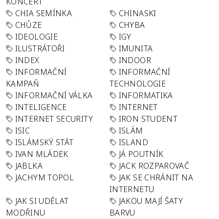
KONCERT
CHIA SEMÍNKA
CHINASKI
CHŮZE
CHYBA
IDEOLOGIE
IGY
ILUSTRÁTOŘI
IMUNITA
INDEX
INDOOR
INFORMAČNÍ
INFORMAČNÍ
KAMPAŇ
TECHNOLOGIE
INFORMAČNÍ VÁLKA
INFORMATIKA
INTELIGENCE
INTERNET
INTERNET SECURITY
IRON STUDENT
ISIC
ISLÁM
ISLÁMSKÝ STÁT
ISLAND
IVAN MLÁDEK
JÁ POUTNÍK
JABLKA
JACK ROZPAROVAČ
JACHYM TOPOL
JAK SE CHRÁNIT NA
INTERNETU
JAK SI UDĚLAT
JAKOU MAJÍ ŠATY
MODŘINU
BARVU