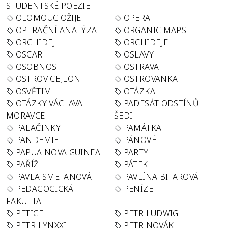
STUDENTSKÉ POEZIE
OLOMOUC OŽIJE
OPERA
OPERAČNÍ ANALÝZA
ORGANIC MAPS
ORCHIDEJ
ORCHIDEJE
OSCAR
OSLAVY
OSOBNOST
OSTRAVA
OSTROV CEJLON
OSTROVANKA
OSVĚTIM
OTÁZKA
OTÁZKY VÁCLAVA
PADESÁT ODSTÍNŮ
MORAVCE
ŠEDI
PALAČINKY
PAMÁTKA
PANDEMIE
PÁNOVÉ
PAPUA NOVA GUINEA
PARTY
PAŘÍŽ
PÁTEK
PAVLA SMETANOVÁ
PAVLÍNA BITAROVÁ
PEDAGOGICKÁ
PENÍZE
FAKULTA
PETICE
PETR LUDWIG
PETR LYNXXI
PETR NOVÁK