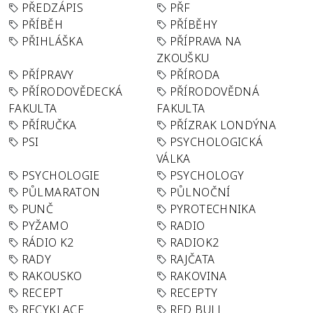
PŘEDZÁPIS
PŘF
PŘÍBĚH
PŘÍBĚHY
PŘIHLÁŠKA
PŘÍPRAVA NA
ZKOUŠKU
PŘÍPRAVY
PŘÍRODA
PŘÍRODOVĚDECKÁ
PŘÍRODOVĚDNÁ
FAKULTA
FAKULTA
PŘÍRUČKA
PŘÍZRAK LONDÝNA
PSI
PSYCHOLOGICKÁ
VÁLKA
PSYCHOLOGIE
PSYCHOLOGY
PŮLMARATON
PŮLNOČNÍ
PUNČ
PYROTECHNIKA
PYŽAMO
RADIO
RÁDIO K2
RADIOK2
RADY
RAJČATA
RAKOUSKO
RAKOVINA
RECEPT
RECEPTY
RECYKLACE
RED BULL