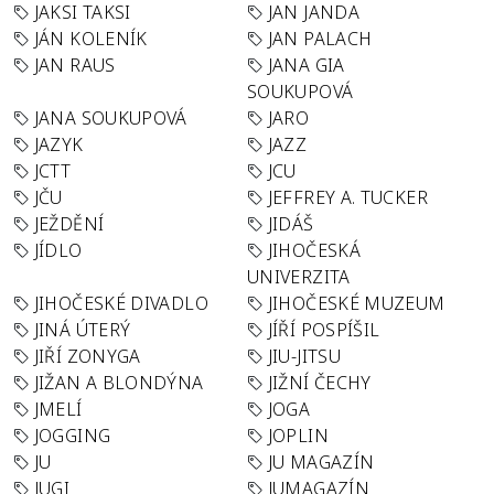
JAKSI TAKSI
JAN JANDA
JÁN KOLENÍK
JAN PALACH
JAN RAUS
JANA GIA
SOUKUPOVÁ
JANA SOUKUPOVÁ
JARO
JAZYK
JAZZ
JCTT
JCU
JČU
JEFFREY A. TUCKER
JEŽDĚNÍ
JIDÁŠ
JÍDLO
JIHOČESKÁ
UNIVERZITA
JIHOČESKÉ DIVADLO
JIHOČESKÉ MUZEUM
JINÁ ÚTERÝ
JÍŘÍ POSPÍŠIL
JIŘÍ ZONYGA
JIU-JITSU
JIŽAN A BLONDÝNA
JIŽNÍ ČECHY
JMELÍ
JOGA
JOGGING
JOPLIN
JU
JU MAGAZÍN
JUGI
JUMAGAZÍN