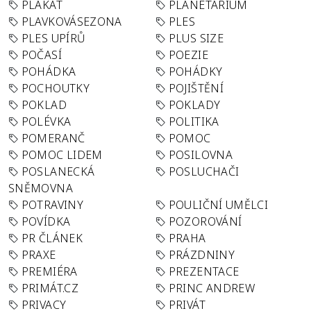
PLAKÁT
PLANETÁRIUM
PLAVKOVÁSEZONA
PLES
PLES UPÍRŮ
PLUS SIZE
POČASÍ
POEZIE
POHÁDKA
POHÁDKY
POCHOUTKY
POJIŠTĚNÍ
POKLAD
POKLADY
POLÉVKA
POLITIKA
POMERANČ
POMOC
POMOC LIDEM
POSILOVNA
POSLANECKÁ
POSLUCHAČI
SNĚMOVNA
POTRAVINY
POULIČNÍ UMĚLCI
POVÍDKA
POZOROVÁNÍ
PR ČLÁNEK
PRAHA
PRAXE
PRÁZDNINY
PREMIÉRA
PREZENTACE
PRIMÁT.CZ
PRINC ANDREW
PRIVACY
PRIVÁT