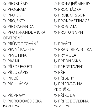
PROBLÉMY
PROFAJNŠMEKRY
PROGRAM
PROCHÁZKA
PROJEKT
PROJEKT SBOR
PROJEKTY
PROKRASTINACE
PROPAGANDA
PROSTATA
PROTI-PANDEMICKÁ
PROTON VPN
OPATŘENÍ
PRŮVODCOVÁNÍ
PRVÁCI
PRVNÍ KAZETA
PRVNÍ REPUBLIKA
PRVOTINA
PRYMULA
PŘÁNÍ
PŘEDNÁŠKA
PŘEDSEVZETÍ
PŘEDSTAVENÍ
PŘEDZÁPIS
PŘF
PŘÍBĚH
PŘÍBĚHY
PŘIHLÁŠKA
PŘÍPRAVA NA
ZKOUŠKU
PŘÍPRAVY
PŘÍRODA
PŘÍRODOVĚDECKÁ
PŘÍRODOVĚDNÁ
FAKULTA
FAKULTA