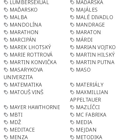
LUMBERSEXUAL
MAĎARSKA
MAĎARSKO
MAJÁLES
MALBA
MALÉ DIVADLO
MANDOLÍNA
MANDRAGE
MARATHON
MARATON
MARCIPÁN
MÁRDI
MAREK LHOTSKÝ
MARIAN VOJTKO
MARIE ROTTROVÁ
MARTIN HILSKÝ
MARTIN KONVIČKA
MARTIN PUTNA
MASARYKOVA
MASO
UNIVERZITA
MATEMATIKA
MATERIÁLY
MATOUŠ VINŠ
MAXMILLIAN
APPELTAUER
MAYER HAWTHORNE
MAZLÍČCI
MBTI
MC FABRIKA
MDŽ
MEDIA
MEDITACE
MEJDAN
MENZA
METODIKA