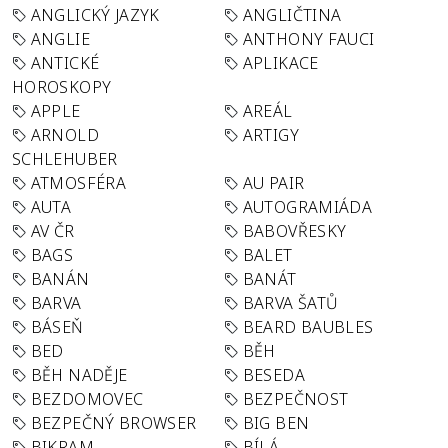
ANGLICKÝ JAZYK
ANGLIČTINA
ANGLIE
ANTHONY FAUCI
ANTICKÉ
APLIKACE
HOROSKOPY
APPLE
AREÁL
ARNOLD
ARTIGY
SCHLEHUBER
ATMOSFÉRA
AU PAIR
AUTA
AUTOGRAMIÁDA
AV ČR
BABOVŘESKY
BAGS
BALET
BANÁN
BANÁT
BARVA
BARVA ŠATŮ
BÁSEŇ
BEARD BAUBLES
BED
BĚH
BĚH NADĚJE
BESEDA
BEZDOMOVEC
BEZPEČNOST
BEZPEČNÝ BROWSER
BIG BEN
BIKRAM
BÍLÁ