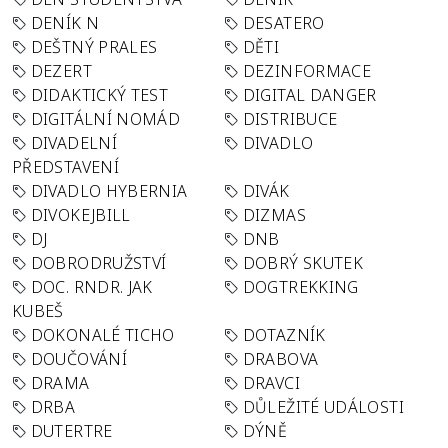
DENÍK N
DESATERO
DEŠTNÝ PRALES
DĚTI
DEZERT
DEZINFORMACE
DIDAKTICKÝ TEST
DIGITAL DANGER
DIGITÁLNÍ NOMÁD
DISTRIBUCE
DIVADELNÍ
DIVADLO
PŘEDSTAVENÍ
DIVADLO HYBERNIA
DIVÁK
DIVOKEJBILL
DIZMAS
DJ
DNB
DOBRODRUŽSTVÍ
DOBRÝ SKUTEK
DOC. RNDR. JAK
DOGTREKKING
KUBEŠ
DOKONALÉ TICHO
DOTAZNÍK
DOUČOVÁNÍ
DRABOVA
DRAMA
DRAVCI
DRBA
DŮLEŽITÉ UDÁLOSTI
DUTERTRE
DÝNĚ