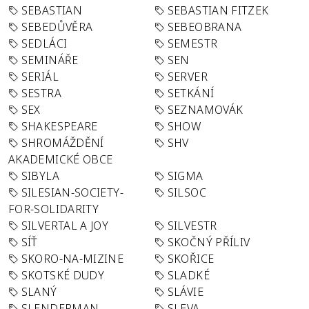
SEBASTIAN
SEBASTIAN FITZEK
SEBEDŮVĚRA
SEBEOBRANA
SEDLÁCI
SEMESTR
SEMINÁŘE
SEN
SERIÁL
SERVER
SESTRA
SETKÁNÍ
SEX
SEZNAMOVÁK
SHAKESPEARE
SHOW
SHROMÁŽDĚNÍ
SHV
AKADEMICKÉ OBCE
SIBYLA
SIGMA
SILESIAN-SOCIETY-
SILSOC
FOR-SOLIDARITY
SILVERTAL A JOY
SILVESTR
SÍŤ
SKOČNÝ PŘÍLIV
SKORO-NA-MIZINE
SKOŘICE
SKOTSKÉ DUDY
SLADKÉ
SLANÝ
SLÁVIE
SLENDERMAN
SLEVA