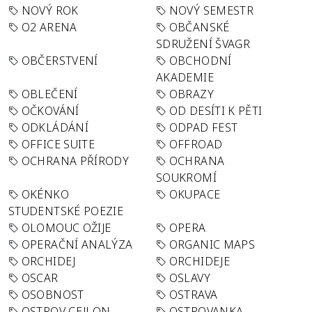
NOVÝ ROK
NOVÝ SEMESTR
O2 ARENA
OBČANSKÉ
SDRUŽENÍ ŠVAGR
OBČERSTVENÍ
OBCHODNÍ
AKADEMIE
OBLEČENÍ
OBRAZY
OČKOVÁNÍ
OD DESÍTI K PĚTI
ODKLÁDÁNÍ
ODPAD FEST
OFFICE SUITE
OFFROAD
OCHRANA PŘÍRODY
OCHRANA
SOUKROMÍ
OKÉNKO
OKUPACE
STUDENTSKÉ POEZIE
OLOMOUC OŽIJE
OPERA
OPERAČNÍ ANALÝZA
ORGANIC MAPS
ORCHIDEJ
ORCHIDEJE
OSCAR
OSLAVY
OSOBNOST
OSTRAVA
OSTROV CEJLON
OSTROVANKA