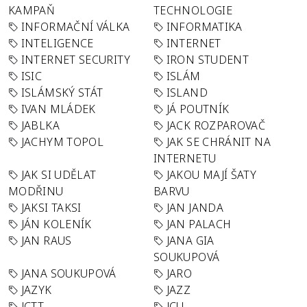
KAMPAŇ
TECHNOLOGIE
INFORMAČNÍ VÁLKA
INFORMATIKA
INTELIGENCE
INTERNET
INTERNET SECURITY
IRON STUDENT
ISIC
ISLÁM
ISLÁMSKÝ STÁT
ISLAND
IVAN MLÁDEK
JÁ POUTNÍK
JABLKA
JACK ROZPAROVAČ
JACHYM TOPOL
JAK SE CHRÁNIT NA
INTERNETU
JAK SI UDĚLAT
JAKOU MAJÍ ŠATY
MODŘINU
BARVU
JAKSI TAKSI
JAN JANDA
JÁN KOLENÍK
JAN PALACH
JAN RAUS
JANA GIA
SOUKUPOVÁ
JANA SOUKUPOVÁ
JARO
JAZYK
JAZZ
JCTT
JCU