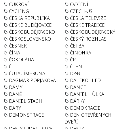
CUKROVÍ
CVIČENÍ
CYCLING
CZECH-US
ČESKÁ REPUBLIKA
ČESKÁ TELEVIZE
ČESKÉ BUDĚJOVICE
ČESKÉ TRADICE
ČESKOBUDĚJOVICKO
ČESKOBUDĚJOVICKÝ
ČESKOSLOVENSKO
ČESKÝ ROZHLAS
ČESNEK
ČETBA
ČÍNA
ČINOHRA
ČOKOLÁDA
ČR
ČT
ČTENÍ
ČUTACÍMERUNA
D&B
DAGMAR POPJAKOVÁ
DALEKOHLED
DÁMY
DANCE
DANĚ
DANIEL HŮLKA
DANIEL STACH
DÁRKY
DARY
DEMOKRACIE
DEMONSTRACE
DEN OTEVŘENÝCH
DVEŘÍ
DEN STUDENTSTVA
DENIK