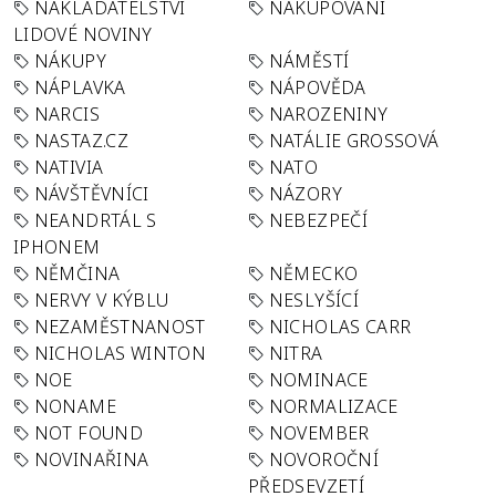
NAKLADATELSTVÍ
NAKUPOVÁNÍ
LIDOVÉ NOVINY
NÁKUPY
NÁMĚSTÍ
NÁPLAVKA
NÁPOVĚDA
NARCIS
NAROZENINY
NASTAZ.CZ
NATÁLIE GROSSOVÁ
NATIVIA
NATO
NÁVŠTĚVNÍCI
NÁZORY
NEANDRTÁL S
NEBEZPEČÍ
IPHONEM
NĚMČINA
NĚMECKO
NERVY V KÝBLU
NESLYŠÍCÍ
NEZAMĚSTNANOST
NICHOLAS CARR
NICHOLAS WINTON
NITRA
NOE
NOMINACE
NONAME
NORMALIZACE
NOT FOUND
NOVEMBER
NOVINAŘINA
NOVOROČNÍ
PŘEDSEVZETÍ