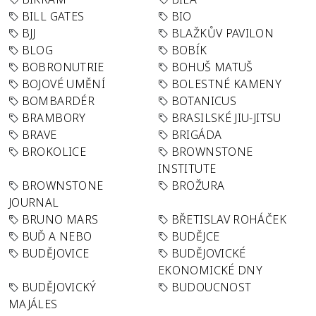
BILL GATES
BIO
BJJ
BLAŽKŮV PAVILON
BLOG
BOBÍK
BOBRONUTRIE
BOHUŠ MATUŠ
BOJOVÉ UMĚNÍ
BOLESTNÉ KAMENY
BOMBARDÉR
BOTANICUS
BRAMBORY
BRASILSKÉ JIU-JITSU
BRAVE
BRIGÁDA
BROKOLICE
BROWNSTONE
INSTITUTE
BROWNSTONE
BROŽURA
JOURNAL
BRUNO MARS
BŘETISLAV ROHÁČEK
BUĎ A NEBO
BUDĚJCE
BUDĚJOVICE
BUDĚJOVICKÉ
EKONOMICKÉ DNY
BUDĚJOVICKÝ
BUDOUCNOST
MAJÁLES