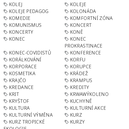
KOLEJ
KOLEJE
KOLEJE PEDAGOG
KOLONÁDA
KOMEDIE
KOMFORTNÍ ZÓNA
KOMUNISMUS
KONCERT
KONCERTY
KONĚ
KONEC
KONEC
PROKRASTINACE
KONEC-COVIDISTŮ
KONFERENCE
KORÁLKOVÁNÍ
KORFU
KORPORACE
KORUPCE
KOSMETIKA
KRÁDEŽ
KRAJČO
KRAMPUS
KREDANCE
KREDITY
KRIT
KRWAWÝKOLENO
KRYŠTOF
KUCHYNĚ
KULTURA
KULTURNÍ AKCE
KULTURNÍ VÝMĚNA
KURZ
KURZ TROPICKÉ
KURZY
EKOLOGIE