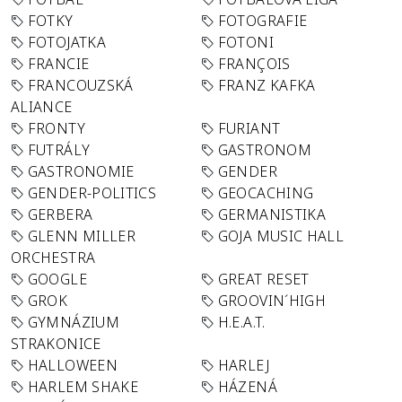
FOTKY
FOTOGRAFIE
FOTOJATKA
FOTONI
FRANCIE
FRANÇOIS
FRANCOUZSKÁ
FRANZ KAFKA
ALIANCE
FRONTY
FURIANT
FUTRÁLY
GASTRONOM
GASTRONOMIE
GENDER
GENDER-POLITICS
GEOCACHING
GERBERA
GERMANISTIKA
GLENN MILLER
GOJA MUSIC HALL
ORCHESTRA
GOOGLE
GREAT RESET
GROK
GROOVIN´HIGH
GYMNÁZIUM
H.E.A.T.
STRAKONICE
HALLOWEEN
HARLEJ
HARLEM SHAKE
HÁZENÁ