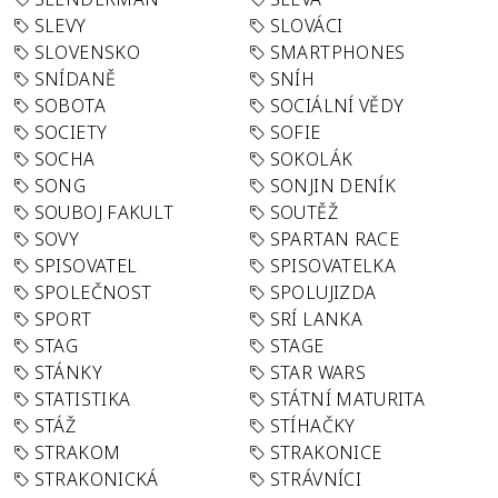
SLEVY
SLOVÁCI
SLOVENSKO
SMARTPHONES
SNÍDANĚ
SNÍH
SOBOTA
SOCIÁLNÍ VĚDY
SOCIETY
SOFIE
SOCHA
SOKOLÁK
SONG
SONJIN DENÍK
SOUBOJ FAKULT
SOUTĚŽ
SOVY
SPARTAN RACE
SPISOVATEL
SPISOVATELKA
SPOLEČNOST
SPOLUJIZDA
SPORT
SRÍ LANKA
STAG
STAGE
STÁNKY
STAR WARS
STATISTIKA
STÁTNÍ MATURITA
STÁŽ
STÍHAČKY
STRAKOM
STRAKONICE
STRAKONICKÁ
STRÁVNÍCI