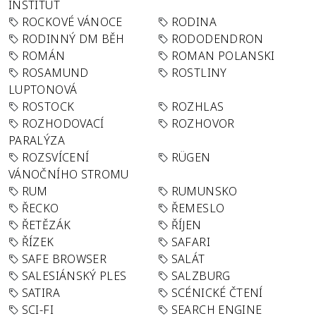
INSTITUT
ROCKOVÉ VÁNOCE
RODINA
RODINNÝ DM BĚH
RODODENDRON
ROMÁN
ROMAN POLANSKI
ROSAMUND
ROSTLINY
LUPTONOVÁ
ROSTOCK
ROZHLAS
ROZHODOVACÍ
ROZHOVOR
PARALÝZA
ROZSVÍCENÍ
RÜGEN
VÁNOČNÍHO STROMU
RUM
RUMUNSKO
ŘECKO
ŘEMESLO
ŘETĚZÁK
ŘÍJEN
ŘÍZEK
SAFARI
SAFE BROWSER
SALÁT
SALESIÁNSKÝ PLES
SALZBURG
SATIRA
SCÉNICKÉ ČTENÍ
SCI-FI
SEARCH ENGINE