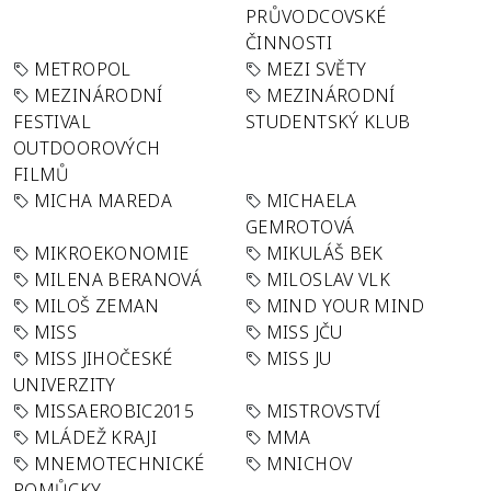
PRŮVODCOVSKÉ
ČINNOSTI
METROPOL
MEZI SVĚTY
MEZINÁRODNÍ
MEZINÁRODNÍ
FESTIVAL
STUDENTSKÝ KLUB
OUTDOOROVÝCH
FILMŮ
MICHA MAREDA
MICHAELA
GEMROTOVÁ
MIKROEKONOMIE
MIKULÁŠ BEK
MILENA BERANOVÁ
MILOSLAV VLK
MILOŠ ZEMAN
MIND YOUR MIND
MISS
MISS JČU
MISS JIHOČESKÉ
MISS JU
UNIVERZITY
MISSAEROBIC2015
MISTROVSTVÍ
MLÁDEŽ KRAJI
MMA
MNEMOTECHNICKÉ
MNICHOV
POMŮCKY