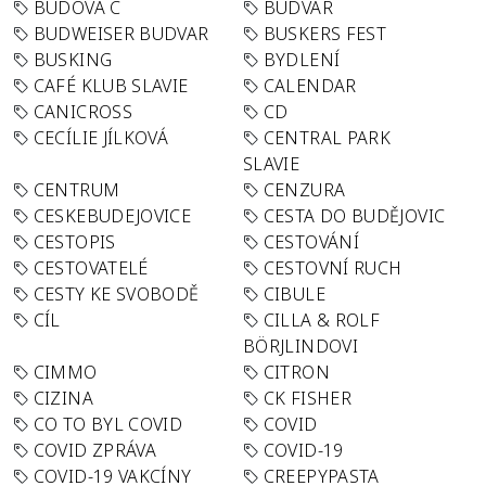
BUDOVA C
BUDVAR
BUDWEISER BUDVAR
BUSKERS FEST
BUSKING
BYDLENÍ
CAFÉ KLUB SLAVIE
CALENDAR
CANICROSS
CD
CECÍLIE JÍLKOVÁ
CENTRAL PARK
SLAVIE
CENTRUM
CENZURA
CESKEBUDEJOVICE
CESTA DO BUDĚJOVIC
CESTOPIS
CESTOVÁNÍ
CESTOVATELÉ
CESTOVNÍ RUCH
CESTY KE SVOBODĚ
CIBULE
CÍL
CILLA & ROLF
BÖRJLINDOVI
CIMMO
CITRON
CIZINA
CK FISHER
CO TO BYL COVID
COVID
COVID ZPRÁVA
COVID-19
COVID-19 VAKCÍNY
CREEPYPASTA