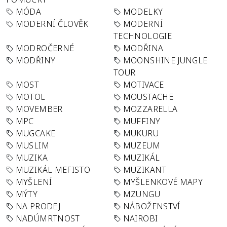
MÓDA
MODELKY
MODERNÍ ČLOVĚK
MODERNÍ
TECHNOLOGIE
MODROČERNÉ
MODŘINA
MODŘINY
MOONSHINE JUNGLE
TOUR
MOST
MOTIVACE
MOTOL
MOUSTACHE
MOVEMBER
MOZZARELLA
MPC
MUFFINY
MUGCAKE
MUKURU
MUSLIM
MUZEUM
MUZIKA
MUZIKÁL
MUZIKÁL MEFISTO
MUZIKANT
MYŠLENÍ
MYŠLENKOVÉ MAPY
MÝTY
MZUNGU
NA PRODEJ
NÁBOŽENSTVÍ
NADÚMRTNOST
NAIROBI