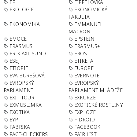
EF
EIFFELOVKA
EKOLOGIE
EKONOMICKÁ
FAKULTA
EKONOMIKA
EMMANUEL
MACRON
EMOCE
EPSTEIN
ERASMUS
ERASMUS+
ERIK AXL SUND
EROS
ESEJ
ETIKETA
ETIOPIE
EUROPE
EVA BUREŠOVÁ
EVERNOTE
EVROPSKÝ
EVROPSKÝ
PARLAMENT
PARLAMENT MLÁDEŽE
EXIT TOUR
EXKURZE
EXMUSLIMKA
EXOTICKÉ ROSTLINY
EXOTIKA
EXPLOZE
EYP
F-DROID
FABRIKA
FACEBOOK
FACT-CHECKERS
FAIR LIST