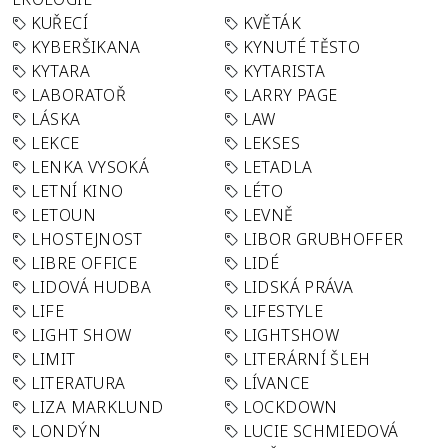
KUŘECÍ
KVĚTÁK
KYBERŠIKANA
KYNUTÉ TĚSTO
KYTARA
KYTARISTA
LABORATOŘ
LARRY PAGE
LÁSKA
LAW
LEKCE
LEKSES
LENKA VYSOKÁ
LETADLA
LETNÍ KINO
LÉTO
LETOUN
LEVNĚ
LHOSTEJNOST
LIBOR GRUBHOFFER
LIBRE OFFICE
LIDÉ
LIDOVÁ HUDBA
LIDSKÁ PRÁVA
LIFE
LIFESTYLE
LIGHT SHOW
LIGHTSHOW
LIMIT
LITERÁRNÍ ŠLEH
LITERATURA
LÍVANCE
LIZA MARKLUND
LOCKDOWN
LONDÝN
LUCIE SCHMIEDOVÁ