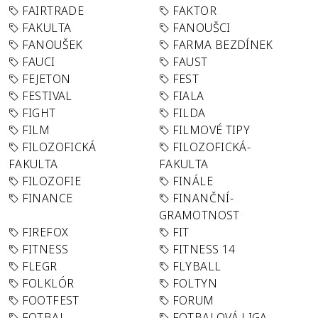
FAIRTRADE
FAKTOR
FAKULTA
FANOUŠCI
FANOUŠEK
FARMA BEZDÍNEK
FAUCI
FAUST
FEJETON
FEST
FESTIVAL
FIALA
FIGHT
FILDA
FILM
FILMOVÉ TIPY
FILOZOFICKÁ
FILOZOFICKÁ-
FAKULTA
FAKULTA
FILOZOFIE
FINÁLE
FINANCE
FINANČNÍ-
GRAMOTNOST
FIREFOX
FIT
FITNESS
FITNESS 14
FLEGR
FLYBALL
FOLKLÓR
FOLTYN
FOOTFEST
FORUM
FOTBAL
FOTBALOVÁ LIGA