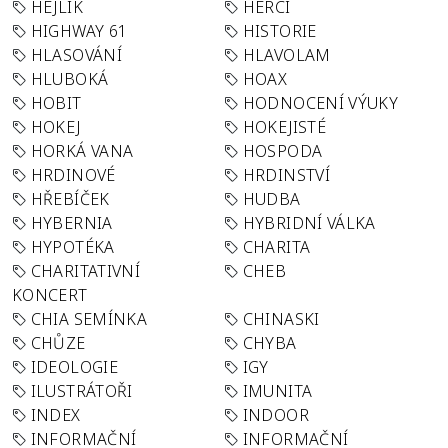
HEJLÍK
HERCI
HIGHWAY 61
HISTORIE
HLASOVÁNÍ
HLAVOLAM
HLUBOKÁ
HOAX
HOBIT
HODNOCENÍ VÝUKY
HOKEJ
HOKEJISTÉ
HORKÁ VANA
HOSPODA
HRDINOVÉ
HRDINSTVÍ
HŘEBÍČEK
HUDBA
HYBERNIA
HYBRIDNÍ VÁLKA
HYPOTÉKA
CHARITA
CHARITATIVNÍ
CHEB
KONCERT
CHIA SEMÍNKA
CHINASKI
CHŮZE
CHYBA
IDEOLOGIE
IGY
ILUSTRÁTOŘI
IMUNITA
INDEX
INDOOR
INFORMAČNÍ
INFORMAČNÍ