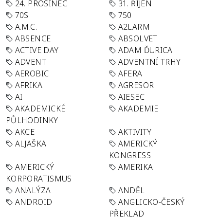
24. PROSINEC
31. ŘÍJEN
70S
750
A.M.C.
A2LARM
ABSENCE
ABSOLVET
ACTIVE DAY
ADAM ĎURICA
ADVENT
ADVENTNÍ TRHY
AEROBIC
AFERA
AFRIKA
AGRESOR
AI
AIESEC
AKADEMICKÉ
AKADEMIE
PŮLHODINKY
AKCE
AKTIVITY
ALJAŠKA
AMERICKÝ
KONGRESS
AMERICKÝ
AMERIKA
KORPORATISMUS
ANALÝZA
ANDĚL
ANDROID
ANGLICKO-ČESKÝ
PŘEKLAD