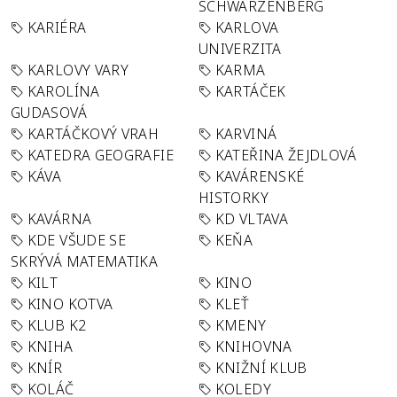
SCHWARZENBERG
KARIÉRA
KARLOVA
UNIVERZITA
KARLOVY VARY
KARMA
KAROLÍNA
KARTÁČEK
GUDASOVÁ
KARTÁČKOVÝ VRAH
KARVINÁ
KATEDRA GEOGRAFIE
KATEŘINA ŽEJDLOVÁ
KÁVA
KAVÁRENSKÉ
HISTORKY
KAVÁRNA
KD VLTAVA
KDE VŠUDE SE
KEŇA
SKRÝVÁ MATEMATIKA
KILT
KINO
KINO KOTVA
KLEŤ
KLUB K2
KMENY
KNIHA
KNIHOVNA
KNÍR
KNIŽNÍ KLUB
KOLÁČ
KOLEDY