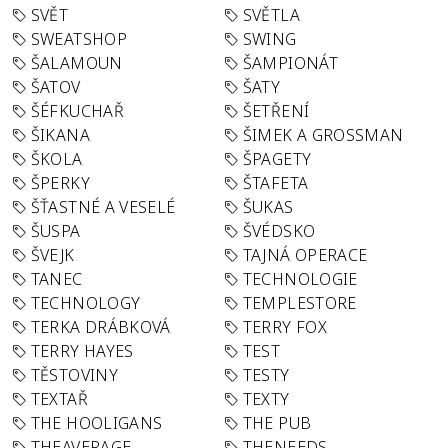
SVĚT
SVĚTLA
SWEATSHOP
SWING
ŠALAMOUN
ŠAMPIONÁT
ŠATOV
ŠATY
ŠÉFKUCHAŘ
ŠETŘENÍ
ŠIKANA
ŠIMEK A GROSSMAN
ŠKOLA
ŠPAGETY
ŠPERKY
ŠTAFETA
ŠŤASTNÉ A VESELÉ
ŠUKAS
ŠUSPA
ŠVÉDSKO
ŠVEJK
TAJNÁ OPERACE
TANEC
TECHNOLOGIE
TECHNOLOGY
TEMPLESTORE
TERKA DRÁBKOVÁ
TERRY FOX
TERRY HAYES
TEST
TĚSTOVINY
TESTY
TEXTAŘ
TEXTY
THE HOOLIGANS
THE PUB
THEAVERAGE
THENEEDS