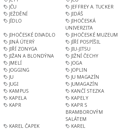
JČU
JEFFREY A. TUCKER
JEŽDĚNÍ
JIDÁŠ
JÍDLO
JIHOČESKÁ
UNIVERZITA
JIHOČESKÉ DIVADLO
JIHOČESKÉ MUZEUM
JINÁ ÚTERÝ
JÍŘÍ POSPÍŠIL
JIŘÍ ZONYGA
JIU-JITSU
JIŽAN A BLONDÝNA
JIŽNÍ ČECHY
JMELÍ
JOGA
JOGGING
JOPLIN
JU
JU MAGAZÍN
JUGI
JUMAGAZÍN
KAMPUS
KANČÍ STEZKA
KAPELA
KAPELY
KAPR
KAPR S
BRAMBOROVÝM
SALÁTEM
KAREL ČAPEK
KAREL