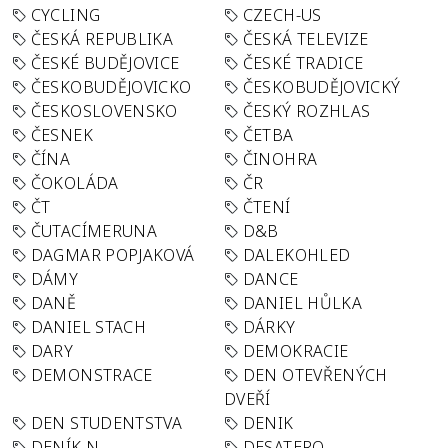
CYCLING
CZECH-US
ČESKÁ REPUBLIKA
ČESKÁ TELEVIZE
ČESKÉ BUDĚJOVICE
ČESKÉ TRADICE
ČESKOBUDĚJOVICKO
ČESKOBUDĚJOVICKÝ
ČESKOSLOVENSKO
ČESKÝ ROZHLAS
ČESNEK
ČETBA
ČÍNA
ČINOHRA
ČOKOLÁDA
ČR
ČT
ČTENÍ
ČUTACÍMERUNA
D&B
DAGMAR POPJAKOVÁ
DALEKOHLED
DÁMY
DANCE
DANĚ
DANIEL HŮLKA
DANIEL STACH
DÁRKY
DARY
DEMOKRACIE
DEMONSTRACE
DEN OTEVŘENÝCH
DVEŘÍ
DEN STUDENTSTVA
DENIK
DENÍK N
DESATERO