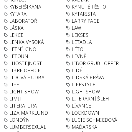
KYBERŠIKANA
KYNUTÉ TĚSTO
KYTARA
KYTARISTA
LABORATOŘ
LARRY PAGE
LÁSKA
LAW
LEKCE
LEKSES
LENKA VYSOKÁ
LETADLA
LETNÍ KINO
LÉTO
LETOUN
LEVNĚ
LHOSTEJNOST
LIBOR GRUBHOFFER
LIBRE OFFICE
LIDÉ
LIDOVÁ HUDBA
LIDSKÁ PRÁVA
LIFE
LIFESTYLE
LIGHT SHOW
LIGHTSHOW
LIMIT
LITERÁRNÍ ŠLEH
LITERATURA
LÍVANCE
LIZA MARKLUND
LOCKDOWN
LONDÝN
LUCIE SCHMIEDOVÁ
LUMBERSEXUAL
MAĎARSKA