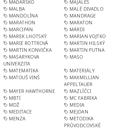
MAĎARSKO
MAJÁLES
MALBA
MALÉ DIVADLO
MANDOLÍNA
MANDRAGE
MARATHON
MARATON
MARCIPÁN
MÁRDI
MAREK LHOTSKÝ
MARIAN VOJTKO
MARIE ROTTROVÁ
MARTIN HILSKÝ
MARTIN KONVIČKA
MARTIN PUTNA
MASARYKOVA
MASO
UNIVERZITA
MATEMATIKA
MATERIÁLY
MATOUŠ VINŠ
MAXMILLIAN
APPELTAUER
MAYER HAWTHORNE
MAZLÍČCI
MBTI
MC FABRIKA
MDŽ
MEDIA
MEDITACE
MEJDAN
MENZA
METODIKA
PRŮVODCOVSKÉ