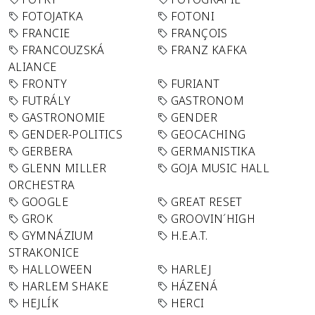
FOTOJATKA
FOTONI
FRANCIE
FRANÇOIS
FRANCOUZSKÁ
FRANZ KAFKA
ALIANCE
FRONTY
FURIANT
FUTRÁLY
GASTRONOM
GASTRONOMIE
GENDER
GENDER-POLITICS
GEOCACHING
GERBERA
GERMANISTIKA
GLENN MILLER
GOJA MUSIC HALL
ORCHESTRA
GOOGLE
GREAT RESET
GROK
GROOVIN´HIGH
GYMNÁZIUM
H.E.A.T.
STRAKONICE
HALLOWEEN
HARLEJ
HARLEM SHAKE
HÁZENÁ
HEJLÍK
HERCI