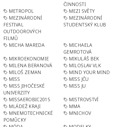
ČINNOSTI
METROPOL
MEZI SVĚTY
MEZINÁRODNÍ
MEZINÁRODNÍ
FESTIVAL
STUDENTSKÝ KLUB
OUTDOOROVÝCH
FILMŮ
MICHA MAREDA
MICHAELA
GEMROTOVÁ
MIKROEKONOMIE
MIKULÁŠ BEK
MILENA BERANOVÁ
MILOSLAV VLK
MILOŠ ZEMAN
MIND YOUR MIND
MISS
MISS JČU
MISS JIHOČESKÉ
MISS JU
UNIVERZITY
MISSAEROBIC2015
MISTROVSTVÍ
MLÁDEŽ KRAJI
MMA
MNEMOTECHNICKÉ
MNICHOV
POMŮCKY
MÓDA
MODELKY