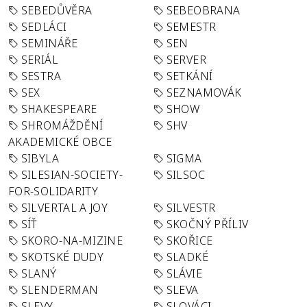
SEBEDŮVĚRA
SEBEOBRANA
SEDLÁCI
SEMESTR
SEMINÁŘE
SEN
SERIÁL
SERVER
SESTRA
SETKÁNÍ
SEX
SEZNAMOVÁK
SHAKESPEARE
SHOW
SHROMÁŽDĚNÍ
SHV
AKADEMICKÉ OBCE
SIBYLA
SIGMA
SILESIAN-SOCIETY-
SILSOC
FOR-SOLIDARITY
SILVERTAL A JOY
SILVESTR
SÍŤ
SKOČNÝ PŘÍLIV
SKORO-NA-MIZINE
SKOŘICE
SKOTSKÉ DUDY
SLADKÉ
SLANÝ
SLÁVIE
SLENDERMAN
SLEVA
SLEVY
SLOVÁCI