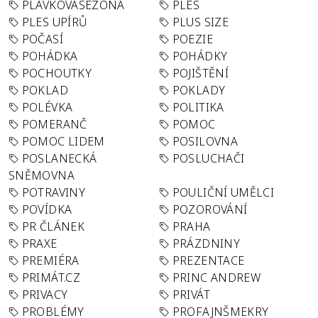
PLAVKOVÁSEZONA
PLES
PLES UPÍRŮ
PLUS SIZE
POČASÍ
POEZIE
POHÁDKA
POHÁDKY
POCHOUTKY
POJIŠTĚNÍ
POKLAD
POKLADY
POLÉVKA
POLITIKA
POMERANČ
POMOC
POMOC LIDEM
POSILOVNA
POSLANECKÁ
POSLUCHAČI
SNĚMOVNA
POTRAVINY
POULIČNÍ UMĚLCI
POVÍDKA
POZOROVÁNÍ
PR ČLÁNEK
PRAHA
PRAXE
PRÁZDNINY
PREMIÉRA
PREZENTACE
PRIMÁT.CZ
PRINC ANDREW
PRIVACY
PRIVÁT
PROBLÉMY
PROFAJNŠMEKRY