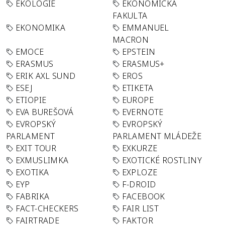
EKOLOGIE
EKONOMICKÁ
FAKULTA
EKONOMIKA
EMMANUEL
MACRON
EMOCE
EPSTEIN
ERASMUS
ERASMUS+
ERIK AXL SUND
EROS
ESEJ
ETIKETA
ETIOPIE
EUROPE
EVA BUREŠOVÁ
EVERNOTE
EVROPSKÝ
EVROPSKÝ
PARLAMENT
PARLAMENT MLÁDEŽE
EXIT TOUR
EXKURZE
EXMUSLIMKA
EXOTICKÉ ROSTLINY
EXOTIKA
EXPLOZE
EYP
F-DROID
FABRIKA
FACEBOOK
FACT-CHECKERS
FAIR LIST
FAIRTRADE
FAKTOR