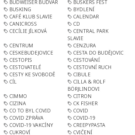
BUDWEISER BUDVAR
BUSKERS FEST
BUSKING
BYDLENÍ
CAFÉ KLUB SLAVIE
CALENDAR
CANICROSS
CD
CECÍLIE JÍLKOVÁ
CENTRAL PARK
SLAVIE
CENTRUM
CENZURA
CESKEBUDEJOVICE
CESTA DO BUDĚJOVIC
CESTOPIS
CESTOVÁNÍ
CESTOVATELÉ
CESTOVNÍ RUCH
CESTY KE SVOBODĚ
CIBULE
CÍL
CILLA & ROLF
BÖRJLINDOVI
CIMMO
CITRON
CIZINA
CK FISHER
CO TO BYL COVID
COVID
COVID ZPRÁVA
COVID-19
COVID-19 VAKCÍNY
CREEPYPASTA
CUKROVÍ
CVIČENÍ