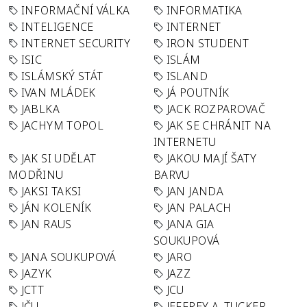
INFORMAČNÍ VÁLKA
INFORMATIKA
INTELIGENCE
INTERNET
INTERNET SECURITY
IRON STUDENT
ISIC
ISLÁM
ISLÁMSKÝ STÁT
ISLAND
IVAN MLÁDEK
JÁ POUTNÍK
JABLKA
JACK ROZPAROVAČ
JACHYM TOPOL
JAK SE CHRÁNIT NA
INTERNETU
JAK SI UDĚLAT
JAKOU MAJÍ ŠATY
MODŘINU
BARVU
JAKSI TAKSI
JAN JANDA
JÁN KOLENÍK
JAN PALACH
JAN RAUS
JANA GIA
SOUKUPOVÁ
JANA SOUKUPOVÁ
JARO
JAZYK
JAZZ
JCTT
JCU
JČU
JEFFREY A. TUCKER