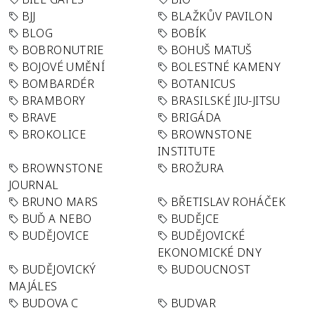
BJJ
BLAŽKŮV PAVILON
BLOG
BOBÍK
BOBRONUTRIE
BOHUŠ MATUŠ
BOJOVÉ UMĚNÍ
BOLESTNÉ KAMENY
BOMBARDÉR
BOTANICUS
BRAMBORY
BRASILSKÉ JIU-JITSU
BRAVE
BRIGÁDA
BROKOLICE
BROWNSTONE
INSTITUTE
BROWNSTONE
BROŽURA
JOURNAL
BRUNO MARS
BŘETISLAV ROHÁČEK
BUĎ A NEBO
BUDĚJCE
BUDĚJOVICE
BUDĚJOVICKÉ
EKONOMICKÉ DNY
BUDĚJOVICKÝ
BUDOUCNOST
MAJÁLES
BUDOVA C
BUDVAR