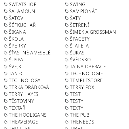
SWEATSHOP
SWING
ŠALAMOUN
ŠAMPIONÁT
ŠATOV
ŠATY
ŠÉFKUCHAŘ
ŠETŘENÍ
ŠIKANA
ŠIMEK A GROSSMAN
ŠKOLA
ŠPAGETY
ŠPERKY
ŠTAFETA
ŠŤASTNÉ A VESELÉ
ŠUKAS
ŠUSPA
ŠVÉDSKO
ŠVEJK
TAJNÁ OPERACE
TANEC
TECHNOLOGIE
TECHNOLOGY
TEMPLESTORE
TERKA DRÁBKOVÁ
TERRY FOX
TERRY HAYES
TEST
TĚSTOVINY
TESTY
TEXTAŘ
TEXTY
THE HOOLIGANS
THE PUB
THEAVERAGE
THENEEDS
THRILLER
TIBET