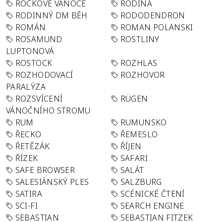
ROCKOVÉ VÁNOCE
RODINA
RODINNÝ DM BĚH
RODODENDRON
ROMÁN
ROMAN POLANSKI
ROSAMUND
ROSTLINY
LUPTONOVÁ
ROSTOCK
ROZHLAS
ROZHODOVACÍ
ROZHOVOR
PARALÝZA
ROZSVÍCENÍ
RÜGEN
VÁNOČNÍHO STROMU
RUM
RUMUNSKO
ŘECKO
ŘEMESLO
ŘETĚZÁK
ŘÍJEN
ŘÍZEK
SAFARI
SAFE BROWSER
SALÁT
SALESIÁNSKÝ PLES
SALZBURG
SATIRA
SCÉNICKÉ ČTENÍ
SCI-FI
SEARCH ENGINE
SEBASTIAN
SEBASTIAN FITZEK