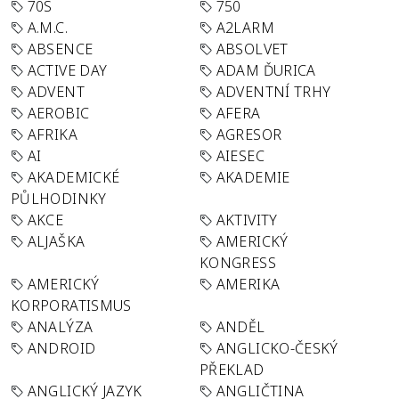
70S
750
A.M.C.
A2LARM
ABSENCE
ABSOLVET
ACTIVE DAY
ADAM ĎURICA
ADVENT
ADVENTNÍ TRHY
AEROBIC
AFERA
AFRIKA
AGRESOR
AI
AIESEC
AKADEMICKÉ
AKADEMIE
PŮLHODINKY
AKCE
AKTIVITY
ALJAŠKA
AMERICKÝ
KONGRESS
AMERICKÝ
AMERIKA
KORPORATISMUS
ANALÝZA
ANDĚL
ANDROID
ANGLICKO-ČESKÝ
PŘEKLAD
ANGLICKÝ JAZYK
ANGLIČTINA