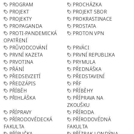
PROGRAM
PROCHÁZKA
PROJEKT
PROJEKT SBOR
PROJEKTY
PROKRASTINACE
PROPAGANDA
PROSTATA
PROTI-PANDEMICKÁ
PROTON VPN
OPATŘENÍ
PRŮVODCOVÁNÍ
PRVÁCI
PRVNÍ KAZETA
PRVNÍ REPUBLIKA
PRVOTINA
PRYMULA
PŘÁNÍ
PŘEDNÁŠKA
PŘEDSEVZETÍ
PŘEDSTAVENÍ
PŘEDZÁPIS
PŘF
PŘÍBĚH
PŘÍBĚHY
PŘIHLÁŠKA
PŘÍPRAVA NA
ZKOUŠKU
PŘÍPRAVY
PŘÍRODA
PŘÍRODOVĚDECKÁ
PŘÍRODOVĚDNÁ
FAKULTA
FAKULTA
PŘÍRUČKA
PŘÍZRAK LONDÝNA