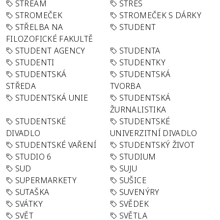
STREAM
STRES
STROMEČEK
STROMEČEK S DÁRKY
STŘELBA NA
STUDENT
FILOZOFICKÉ FAKULTĚ
STUDENT AGENCY
STUDENTA
STUDENTI
STUDENTKY
STUDENTSKÁ
STUDENTSKÁ
STŘEDA
TVORBA
STUDENTSKÁ UNIE
STUDENTSKÁ
ŽURNALISTIKA
STUDENTSKÉ
STUDENTSKÉ
DIVADLO
UNIVERZITNÍ DIVADLO
STUDENTSKÉ VAŘENÍ
STUDENTSKÝ ŽIVOT
STUDIO 6
STUDIUM
SUD
SUJU
SUPERMARKETY
SUŠICE
SUTAŠKA
SUVENÝRY
SVÁTKY
SVĚDEK
SVĚT
SVĚTLA