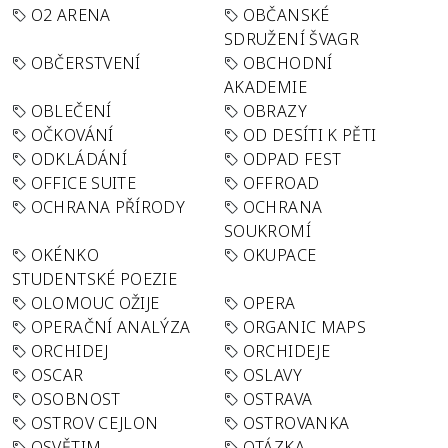
O2 ARENA
OBČANSKÉ
SDRUŽENÍ ŠVAGR
OBČERSTVENÍ
OBCHODNÍ
AKADEMIE
OBLEČENÍ
OBRAZY
OČKOVÁNÍ
OD DESÍTI K PĚTI
ODKLÁDÁNÍ
ODPAD FEST
OFFICE SUITE
OFFROAD
OCHRANA PŘÍRODY
OCHRANA
SOUKROMÍ
OKÉNKO
OKUPACE
STUDENTSKÉ POEZIE
OLOMOUC OŽIJE
OPERA
OPERAČNÍ ANALÝZA
ORGANIC MAPS
ORCHIDEJ
ORCHIDEJE
OSCAR
OSLAVY
OSOBNOST
OSTRAVA
OSTROV CEJLON
OSTROVANKA
OSVĚTIM
OTÁZKA