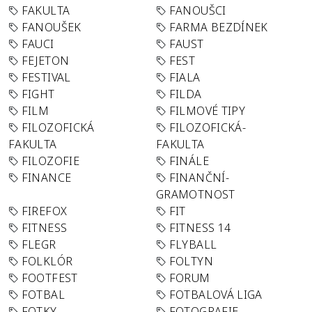
FAKULTA
FANOUŠCI
FANOUŠEK
FARMA BEZDÍNEK
FAUCI
FAUST
FEJETON
FEST
FESTIVAL
FIALA
FIGHT
FILDA
FILM
FILMOVÉ TIPY
FILOZOFICKÁ
FILOZOFICKÁ-
FAKULTA
FAKULTA
FILOZOFIE
FINÁLE
FINANCE
FINANČNÍ-
GRAMOTNOST
FIREFOX
FIT
FITNESS
FITNESS 14
FLEGR
FLYBALL
FOLKLÓR
FOLTYN
FOOTFEST
FORUM
FOTBAL
FOTBALOVÁ LIGA
FOTKY
FOTOGRAFIE