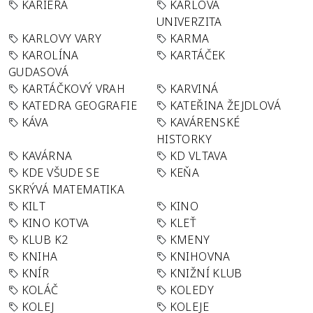
KARIÉRA
KARLOVA
UNIVERZITA
KARLOVY VARY
KARMA
KAROLÍNA
KARTÁČEK
GUDASOVÁ
KARTÁČKOVÝ VRAH
KARVINÁ
KATEDRA GEOGRAFIE
KATEŘINA ŽEJDLOVÁ
KÁVA
KAVÁRENSKÉ
HISTORKY
KAVÁRNA
KD VLTAVA
KDE VŠUDE SE
KEŇA
SKRÝVÁ MATEMATIKA
KILT
KINO
KINO KOTVA
KLEŤ
KLUB K2
KMENY
KNIHA
KNIHOVNA
KNÍR
KNIŽNÍ KLUB
KOLÁČ
KOLEDY
KOLEJ
KOLEJE