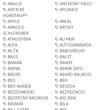
ANGLIE
ANTHONY FAUCI
ANTICKÉ
APLIKACE
HOROSKOPY
APPLE
AREÁL
ARNOLD
ARTIGY
SCHLEHUBER
ATMOSFÉRA
AU PAIR
AUTA
AUTOGRAMIÁDA
AV ČR
BABOVŘESKY
BAGS
BALET
BANÁN
BANÁT
BARVA
BARVA ŠATŮ
BÁSEŇ
BEARD BAUBLES
BED
BĚH
BĚH NADĚJE
BESEDA
BEZDOMOVEC
BEZPEČNOST
BEZPEČNÝ BROWSER
BIG BEN
BIKRAM
BÍLÁ
BILL GATES
BIO