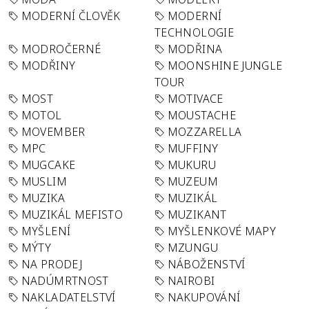
MODERNÍ ČLOVĚK
MODERNÍ
TECHNOLOGIE
MODROČERNÉ
MODŘINA
MODŘINY
MOONSHINE JUNGLE
TOUR
MOST
MOTIVACE
MOTOL
MOUSTACHE
MOVEMBER
MOZZARELLA
MPC
MUFFINY
MUGCAKE
MUKURU
MUSLIM
MUZEUM
MUZIKA
MUZIKÁL
MUZIKÁL MEFISTO
MUZIKANT
MYŠLENÍ
MYŠLENKOVÉ MAPY
MÝTY
MZUNGU
NA PRODEJ
NÁBOŽENSTVÍ
NADÚMRTNOST
NAIROBI
NAKLADATELSTVÍ
NAKUPOVÁNÍ