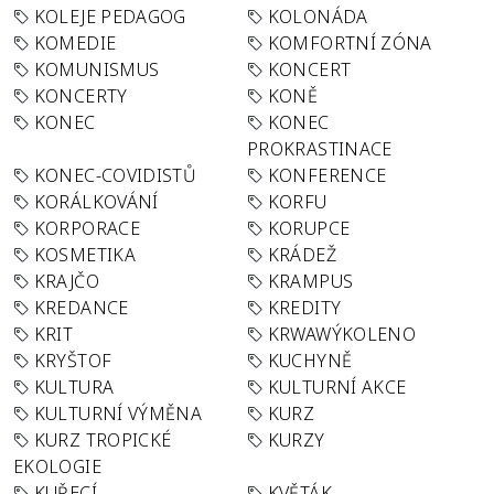
KOLEJE PEDAGOG
KOLONÁDA
KOMEDIE
KOMFORTNÍ ZÓNA
KOMUNISMUS
KONCERT
KONCERTY
KONĚ
KONEC
KONEC
PROKRASTINACE
KONEC-COVIDISTŮ
KONFERENCE
KORÁLKOVÁNÍ
KORFU
KORPORACE
KORUPCE
KOSMETIKA
KRÁDEŽ
KRAJČO
KRAMPUS
KREDANCE
KREDITY
KRIT
KRWAWÝKOLENO
KRYŠTOF
KUCHYNĚ
KULTURA
KULTURNÍ AKCE
KULTURNÍ VÝMĚNA
KURZ
KURZ TROPICKÉ
KURZY
EKOLOGIE
KUŘECÍ
KVĚTÁK