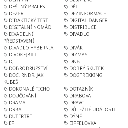
DEŠTNÝ PRALES
DĚTI
DEZERT
DEZINFORMACE
DIDAKTICKÝ TEST
DIGITAL DANGER
DIGITÁLNÍ NOMÁD
DISTRIBUCE
DIVADELNÍ
DIVADLO
PŘEDSTAVENÍ
DIVADLO HYBERNIA
DIVÁK
DIVOKEJBILL
DIZMAS
DJ
DNB
DOBRODRUŽSTVÍ
DOBRÝ SKUTEK
DOC. RNDR. JAK
DOGTREKKING
KUBEŠ
DOKONALÉ TICHO
DOTAZNÍK
DOUČOVÁNÍ
DRABOVA
DRAMA
DRAVCI
DRBA
DŮLEŽITÉ UDÁLOSTI
DUTERTRE
DÝNĚ
EF
EIFFELOVKA