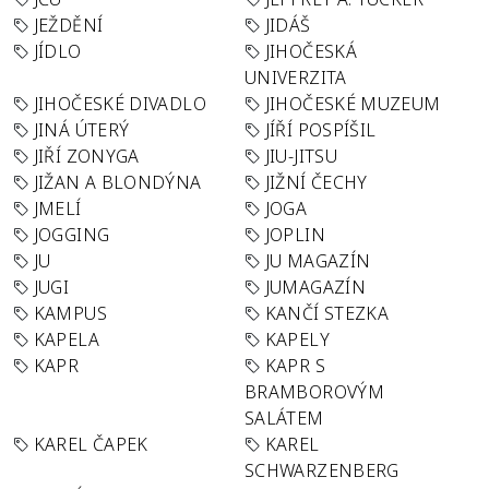
JEŽDĚNÍ
JIDÁŠ
JÍDLO
JIHOČESKÁ
UNIVERZITA
JIHOČESKÉ DIVADLO
JIHOČESKÉ MUZEUM
JINÁ ÚTERÝ
JÍŘÍ POSPÍŠIL
JIŘÍ ZONYGA
JIU-JITSU
JIŽAN A BLONDÝNA
JIŽNÍ ČECHY
JMELÍ
JOGA
JOGGING
JOPLIN
JU
JU MAGAZÍN
JUGI
JUMAGAZÍN
KAMPUS
KANČÍ STEZKA
KAPELA
KAPELY
KAPR
KAPR S
BRAMBOROVÝM
SALÁTEM
KAREL ČAPEK
KAREL
SCHWARZENBERG