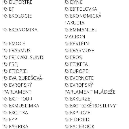
DUTERTRE
DÝNĚ
EF
EIFFELOVKA
EKOLOGIE
EKONOMICKÁ
FAKULTA
EKONOMIKA
EMMANUEL
MACRON
EMOCE
EPSTEIN
ERASMUS
ERASMUS+
ERIK AXL SUND
EROS
ESEJ
ETIKETA
ETIOPIE
EUROPE
EVA BUREŠOVÁ
EVERNOTE
EVROPSKÝ
EVROPSKÝ
PARLAMENT
PARLAMENT MLÁDEŽE
EXIT TOUR
EXKURZE
EXMUSLIMKA
EXOTICKÉ ROSTLINY
EXOTIKA
EXPLOZE
EYP
F-DROID
FABRIKA
FACEBOOK