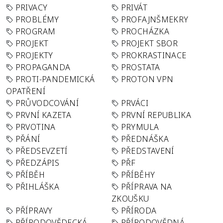
PRIVACY
PRIVÁT
PROBLÉMY
PROFAJNŠMEKRY
PROGRAM
PROCHÁZKA
PROJEKT
PROJEKT SBOR
PROJEKTY
PROKRASTINACE
PROPAGANDA
PROSTATA
PROTI-PANDEMICKÁ
PROTON VPN
OPATŘENÍ
PRŮVODCOVÁNÍ
PRVÁCI
PRVNÍ KAZETA
PRVNÍ REPUBLIKA
PRVOTINA
PRYMULA
PŘÁNÍ
PŘEDNÁŠKA
PŘEDSEVZETÍ
PŘEDSTAVENÍ
PŘEDZÁPIS
PŘF
PŘÍBĚH
PŘÍBĚHY
PŘIHLÁŠKA
PŘÍPRAVA NA
ZKOUŠKU
PŘÍPRAVY
PŘÍRODA
PŘÍRODOVĚDECKÁ
PŘÍRODOVĚDNÁ