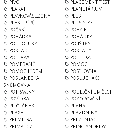
PIVO
PLACEMENT TEST
PLAKÁT
PLANETÁRIUM
PLAVKOVÁSEZONA
PLES
PLES UPÍRŮ
PLUS SIZE
POČASÍ
POEZIE
POHÁDKA
POHÁDKY
POCHOUTKY
POJIŠTĚNÍ
POKLAD
POKLADY
POLÉVKA
POLITIKA
POMERANČ
POMOC
POMOC LIDEM
POSILOVNA
POSLANECKÁ
POSLUCHAČI
SNĚMOVNA
POTRAVINY
POULIČNÍ UMĚLCI
POVÍDKA
POZOROVÁNÍ
PR ČLÁNEK
PRAHA
PRAXE
PRÁZDNINY
PREMIÉRA
PREZENTACE
PRIMÁT.CZ
PRINC ANDREW