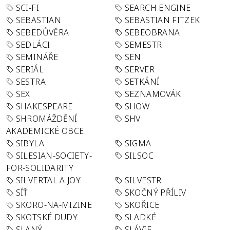
SCI-FI
SEARCH ENGINE
SEBASTIAN
SEBASTIAN FITZEK
SEBEDŮVĚRA
SEBEOBRANA
SEDLÁCI
SEMESTR
SEMINÁŘE
SEN
SERIÁL
SERVER
SESTRA
SETKÁNÍ
SEX
SEZNAMOVÁK
SHAKESPEARE
SHOW
SHROMÁŽDĚNÍ
SHV
AKADEMICKÉ OBCE
SIBYLA
SIGMA
SILESIAN-SOCIETY-
SILSOC
FOR-SOLIDARITY
SILVERTAL A JOY
SILVESTR
SÍŤ
SKOČNÝ PŘÍLIV
SKORO-NA-MIZINE
SKOŘICE
SKOTSKÉ DUDY
SLADKÉ
SLANÝ
SLÁVIE