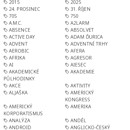
2015
2025
24. PROSINEC
31. ŘÍJEN
70S
750
A.M.C.
A2LARM
ABSENCE
ABSOLVET
ACTIVE DAY
ADAM ĎURICA
ADVENT
ADVENTNÍ TRHY
AEROBIC
AFERA
AFRIKA
AGRESOR
AI
AIESEC
AKADEMICKÉ
AKADEMIE
PŮLHODINKY
AKCE
AKTIVITY
ALJAŠKA
AMERICKÝ
KONGRESS
AMERICKÝ
AMERIKA
KORPORATISMUS
ANALÝZA
ANDĚL
ANDROID
ANGLICKO-ČESKÝ