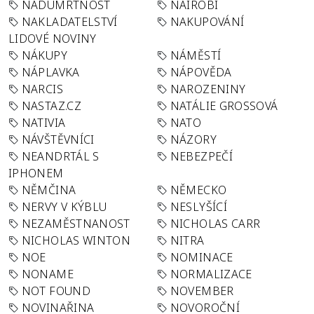
NADÚMRTNOST
NAIROBI
NAKLADATELSTVÍ
NAKUPOVÁNÍ
LIDOVÉ NOVINY
NÁKUPY
NÁMĚSTÍ
NÁPLAVKA
NÁPOVĚDA
NARCIS
NAROZENINY
NASTAZ.CZ
NATÁLIE GROSSOVÁ
NATIVIA
NATO
NÁVŠTĚVNÍCI
NÁZORY
NEANDRTÁL S
NEBEZPEČÍ
IPHONEM
NĚMČINA
NĚMECKO
NERVY V KÝBLU
NESLYŠÍCÍ
NEZAMĚSTNANOST
NICHOLAS CARR
NICHOLAS WINTON
NITRA
NOE
NOMINACE
NONAME
NORMALIZACE
NOT FOUND
NOVEMBER
NOVINAŘINA
NOVOROČNÍ