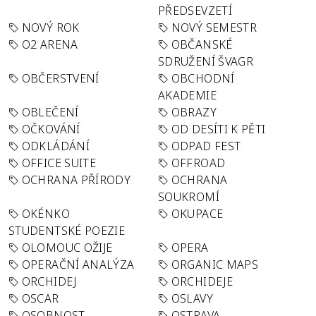
PŘEDSEVZETÍ
NOVÝ ROK
NOVÝ SEMESTR
O2 ARENA
OBČANSKÉ
SDRUŽENÍ ŠVAGR
OBČERSTVENÍ
OBCHODNÍ
AKADEMIE
OBLEČENÍ
OBRAZY
OČKOVÁNÍ
OD DESÍTI K PĚTI
ODKLÁDÁNÍ
ODPAD FEST
OFFICE SUITE
OFFROAD
OCHRANA PŘÍRODY
OCHRANA
SOUKROMÍ
OKÉNKO
OKUPACE
STUDENTSKÉ POEZIE
OLOMOUC OŽIJE
OPERA
OPERAČNÍ ANALÝZA
ORGANIC MAPS
ORCHIDEJ
ORCHIDEJE
OSCAR
OSLAVY
OSOBNOST
OSTRAVA