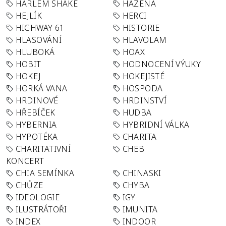
HARLEM SHAKE
HÁZENÁ
HEJLÍK
HERCI
HIGHWAY 61
HISTORIE
HLASOVÁNÍ
HLAVOLAM
HLUBOKÁ
HOAX
HOBIT
HODNOCENÍ VÝUKY
HOKEJ
HOKEJISTÉ
HORKÁ VANA
HOSPODA
HRDINOVÉ
HRDINSTVÍ
HŘEBÍČEK
HUDBA
HYBERNIA
HYBRIDNÍ VÁLKA
HYPOTÉKA
CHARITA
CHARITATIVNÍ
CHEB
KONCERT
CHIA SEMÍNKA
CHINASKI
CHŮZE
CHYBA
IDEOLOGIE
IGY
ILUSTRÁTOŘI
IMUNITA
INDEX
INDOOR