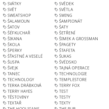
SVÁTKY
SVĚDEK
SVĚT
SVĚTLA
SWEATSHOP
SWING
ŠALAMOUN
ŠAMPIONÁT
ŠATOV
ŠATY
ŠÉFKUCHAŘ
ŠETŘENÍ
ŠIKANA
ŠIMEK A GROSSMAN
ŠKOLA
ŠPAGETY
ŠPERKY
ŠTAFETA
ŠŤASTNÉ A VESELÉ
ŠUKAS
ŠUSPA
ŠVÉDSKO
ŠVEJK
TAJNÁ OPERACE
TANEC
TECHNOLOGIE
TECHNOLOGY
TEMPLESTORE
TERKA DRÁBKOVÁ
TERRY FOX
TERRY HAYES
TEST
TĚSTOVINY
TESTY
TEXTAŘ
TEXTY
THE HOOLIGANS
THE PUB