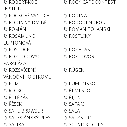
ROBERT-KOCH
ROCK CAFÉ CONTEST
INSTITUT
ROCKOVÉ VÁNOCE
RODINA
RODINNÝ DM BĚH
RODODENDRON
ROMÁN
ROMAN POLANSKI
ROSAMUND
ROSTLINY
LUPTONOVÁ
ROSTOCK
ROZHLAS
ROZHODOVACÍ
ROZHOVOR
PARALÝZA
ROZSVÍCENÍ
RÜGEN
VÁNOČNÍHO STROMU
RUM
RUMUNSKO
ŘECKO
ŘEMESLO
ŘETĚZÁK
ŘÍJEN
ŘÍZEK
SAFARI
SAFE BROWSER
SALÁT
SALESIÁNSKÝ PLES
SALZBURG
SATIRA
SCÉNICKÉ ČTENÍ