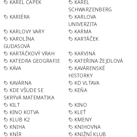
KAREL ČAPEK
KAREL
SCHWARZENBERG
KARIÉRA
KARLOVA
UNIVERZITA
KARLOVY VARY
KARMA
KAROLÍNA
KARTÁČEK
GUDASOVÁ
KARTÁČKOVÝ VRAH
KARVINÁ
KATEDRA GEOGRAFIE
KATEŘINA ŽEJDLOVÁ
KÁVA
KAVÁRENSKÉ
HISTORKY
KAVÁRNA
KD VLTAVA
KDE VŠUDE SE
KEŇA
SKRÝVÁ MATEMATIKA
KILT
KINO
KINO KOTVA
KLEŤ
KLUB K2
KMENY
KNIHA
KNIHOVNA
KNÍR
KNIŽNÍ KLUB