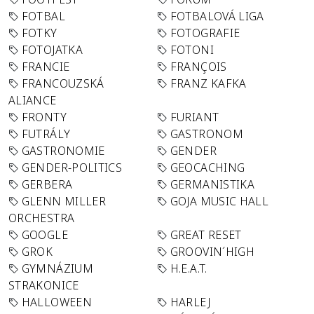
FOTBAL
FOTBALOVÁ LIGA
FOTKY
FOTOGRAFIE
FOTOJATKA
FOTONI
FRANCIE
FRANÇOIS
FRANCOUZSKÁ
FRANZ KAFKA
ALIANCE
FRONTY
FURIANT
FUTRÁLY
GASTRONOM
GASTRONOMIE
GENDER
GENDER-POLITICS
GEOCACHING
GERBERA
GERMANISTIKA
GLENN MILLER
GOJA MUSIC HALL
ORCHESTRA
GOOGLE
GREAT RESET
GROK
GROOVIN´HIGH
GYMNÁZIUM
H.E.A.T.
STRAKONICE
HALLOWEEN
HARLEJ