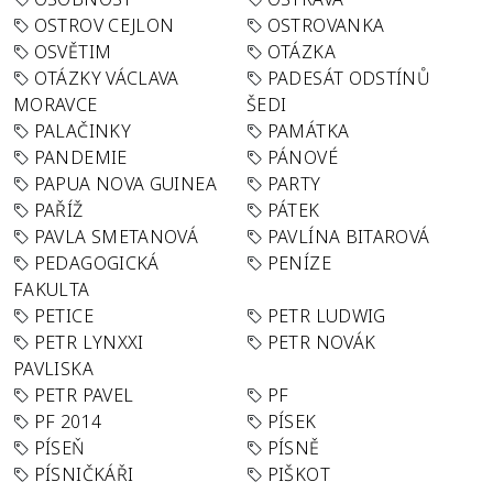
OSTROV CEJLON
OSTROVANKA
OSVĚTIM
OTÁZKA
OTÁZKY VÁCLAVA
PADESÁT ODSTÍNŮ
MORAVCE
ŠEDI
PALAČINKY
PAMÁTKA
PANDEMIE
PÁNOVÉ
PAPUA NOVA GUINEA
PARTY
PAŘÍŽ
PÁTEK
PAVLA SMETANOVÁ
PAVLÍNA BITAROVÁ
PEDAGOGICKÁ
PENÍZE
FAKULTA
PETICE
PETR LUDWIG
PETR LYNXXI
PETR NOVÁK
PAVLISKA
PETR PAVEL
PF
PF 2014
PÍSEK
PÍSEŇ
PÍSNĚ
PÍSNIČKÁŘI
PIŠKOT