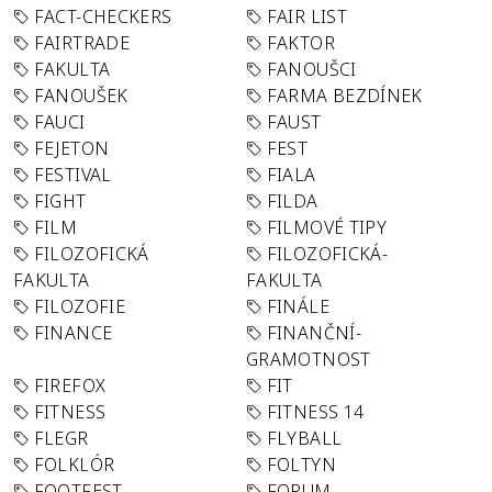
FACT-CHECKERS
FAIR LIST
FAIRTRADE
FAKTOR
FAKULTA
FANOUŠCI
FANOUŠEK
FARMA BEZDÍNEK
FAUCI
FAUST
FEJETON
FEST
FESTIVAL
FIALA
FIGHT
FILDA
FILM
FILMOVÉ TIPY
FILOZOFICKÁ
FILOZOFICKÁ-
FAKULTA
FAKULTA
FILOZOFIE
FINÁLE
FINANCE
FINANČNÍ-
GRAMOTNOST
FIREFOX
FIT
FITNESS
FITNESS 14
FLEGR
FLYBALL
FOLKLÓR
FOLTYN
FOOTFEST
FORUM