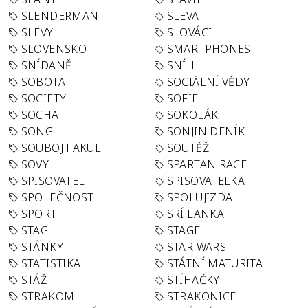
SLENDERMAN
SLEVA
SLEVY
SLOVÁCI
SLOVENSKO
SMARTPHONES
SNÍDANĚ
SNÍH
SOBOTA
SOCIÁLNÍ VĚDY
SOCIETY
SOFIE
SOCHA
SOKOLÁK
SONG
SONJIN DENÍK
SOUBOJ FAKULT
SOUTĚŽ
SOVY
SPARTAN RACE
SPISOVATEL
SPISOVATELKA
SPOLEČNOST
SPOLUJIZDA
SPORT
SRÍ LANKA
STAG
STAGE
STÁNKY
STAR WARS
STATISTIKA
STÁTNÍ MATURITA
STÁŽ
STÍHAČKY
STRAKOM
STRAKONICE