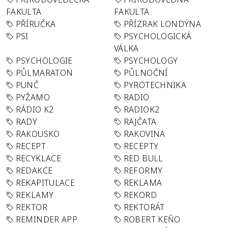
FAKULTA
FAKULTA
PŘÍRUČKA
PŘÍZRAK LONDÝNA
PSI
PSYCHOLOGICKÁ
VÁLKA
PSYCHOLOGIE
PSYCHOLOGY
PŮLMARATON
PŮLNOČNÍ
PUNČ
PYROTECHNIKA
PYŽAMO
RADIO
RÁDIO K2
RADIOK2
RADY
RAJČATA
RAKOUSKO
RAKOVINA
RECEPT
RECEPTY
RECYKLACE
RED BULL
REDAKCE
REFORMY
REKAPITULACE
REKLAMA
REKLAMY
REKORD
REKTOR
REKTORÁT
REMINDER APP
ROBERT KEŇO