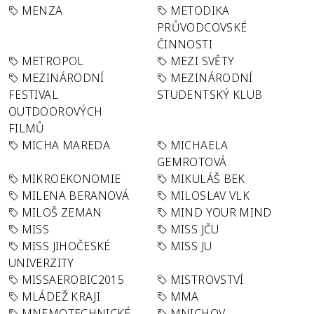
MENZA
METODIKA
PRŮVODCOVSKÉ
ČINNOSTI
METROPOL
MEZI SVĚTY
MEZINÁRODNÍ
MEZINÁRODNÍ
FESTIVAL
STUDENTSKÝ KLUB
OUTDOOROVÝCH
FILMŮ
MICHA MAREDA
MICHAELA
GEMROTOVÁ
MIKROEKONOMIE
MIKULÁŠ BEK
MILENA BERANOVÁ
MILOSLAV VLK
MILOŠ ZEMAN
MIND YOUR MIND
MISS
MISS JČU
MISS JIHOČESKÉ
MISS JU
UNIVERZITY
MISSAEROBIC2015
MISTROVSTVÍ
MLÁDEŽ KRAJI
MMA
MNEMOTECHNICKÉ
MNICHOV