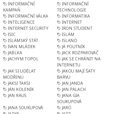
INFORMAČNÍ
INFORMAČNÍ
KAMPAŇ
TECHNOLOGIE
INFORMAČNÍ VÁLKA
INFORMATIKA
INTELIGENCE
INTERNET
INTERNET SECURITY
IRON STUDENT
ISIC
ISLÁM
ISLÁMSKÝ STÁT
ISLAND
IVAN MLÁDEK
JÁ POUTNÍK
JABLKA
JACK ROZPAROVAČ
JACHYM TOPOL
JAK SE CHRÁNIT NA
INTERNETU
JAK SI UDĚLAT
JAKOU MAJÍ ŠATY
MODŘINU
BARVU
JAKSI TAKSI
JAN JANDA
JÁN KOLENÍK
JAN PALACH
JAN RAUS
JANA GIA
SOUKUPOVÁ
JANA SOUKUPOVÁ
JARO
JAZYK
JAZZ