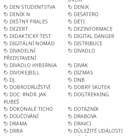
DEN STUDENTSTVA
DENIK
DENÍK N
DESATERO
DEŠTNÝ PRALES
DĚTI
DEZERT
DEZINFORMACE
DIDAKTICKÝ TEST
DIGITAL DANGER
DIGITÁLNÍ NOMÁD
DISTRIBUCE
DIVADELNÍ
DIVADLO
PŘEDSTAVENÍ
DIVADLO HYBERNIA
DIVÁK
DIVOKEJBILL
DIZMAS
DJ
DNB
DOBRODRUŽSTVÍ
DOBRÝ SKUTEK
DOC. RNDR. JAK
DOGTREKKING
KUBEŠ
DOKONALÉ TICHO
DOTAZNÍK
DOUČOVÁNÍ
DRABOVA
DRAMA
DRAVCI
DRBA
DŮLEŽITÉ UDÁLOSTI