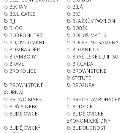
BIKRAM
BÍLÁ
BILL GATES
BIO
BJJ
BLAŽKŮV PAVILON
BLOG
BOBÍK
BOBRONUTRIE
BOHUŠ MATUŠ
BOJOVÉ UMĚNÍ
BOLESTNÉ KAMENY
BOMBARDÉR
BOTANICUS
BRAMBORY
BRASILSKÉ JIU-JITSU
BRAVE
BRIGÁDA
BROKOLICE
BROWNSTONE
INSTITUTE
BROWNSTONE
BROŽURA
JOURNAL
BRUNO MARS
BŘETISLAV ROHÁČEK
BUĎ A NEBO
BUDĚJCE
BUDĚJOVICE
BUDĚJOVICKÉ
EKONOMICKÉ DNY
BUDĚJOVICKÝ
BUDOUCNOST