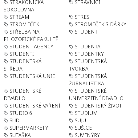
STRAKONICKÁ
STRÁVNÍCI
SOKOLOVNA
STREAM
STRES
STROMEČEK
STROMEČEK S DÁRKY
STŘELBA NA
STUDENT
FILOZOFICKÉ FAKULTĚ
STUDENT AGENCY
STUDENTA
STUDENTI
STUDENTKY
STUDENTSKÁ
STUDENTSKÁ
STŘEDA
TVORBA
STUDENTSKÁ UNIE
STUDENTSKÁ
ŽURNALISTIKA
STUDENTSKÉ
STUDENTSKÉ
DIVADLO
UNIVERZITNÍ DIVADLO
STUDENTSKÉ VAŘENÍ
STUDENTSKÝ ŽIVOT
STUDIO 6
STUDIUM
SUD
SUJU
SUPERMARKETY
SUŠICE
SUTAŠKA
SUVENÝRY