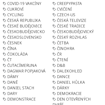
COVID-19 VAKCÍNY
CREEPYPASTA
CUKROVÍ
CVIČENÍ
CYCLING
CZECH-US
ČESKÁ REPUBLIKA
ČESKÁ TELEVIZE
ČESKÉ BUDĚJOVICE
ČESKÉ TRADICE
ČESKOBUDĚJOVICKO
ČESKOBUDĚJOVICKÝ
ČESKOSLOVENSKO
ČESKÝ ROZHLAS
ČESNEK
ČETBA
ČÍNA
ČINOHRA
ČOKOLÁDA
ČR
ČT
ČTENÍ
ČUTACÍMERUNA
D&B
DAGMAR POPJAKOVÁ
DALEKOHLED
DÁMY
DANCE
DANĚ
DANIEL HŮLKA
DANIEL STACH
DÁRKY
DARY
DEMOKRACIE
DEMONSTRACE
DEN OTEVŘENÝCH
DVEŘÍ