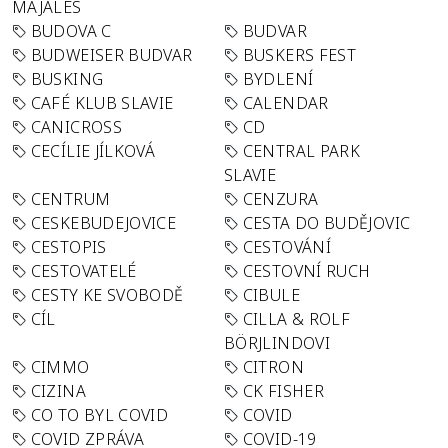
MAJÁLES
BUDOVA C
BUDVAR
BUDWEISER BUDVAR
BUSKERS FEST
BUSKING
BYDLENÍ
CAFÉ KLUB SLAVIE
CALENDAR
CANICROSS
CD
CECÍLIE JÍLKOVÁ
CENTRAL PARK
SLAVIE
CENTRUM
CENZURA
CESKEBUDEJOVICE
CESTA DO BUDĚJOVIC
CESTOPIS
CESTOVÁNÍ
CESTOVATELÉ
CESTOVNÍ RUCH
CESTY KE SVOBODĚ
CIBULE
CÍL
CILLA & ROLF
BÖRJLINDOVI
CIMMO
CITRON
CIZINA
CK FISHER
CO TO BYL COVID
COVID
COVID ZPRÁVA
COVID-19