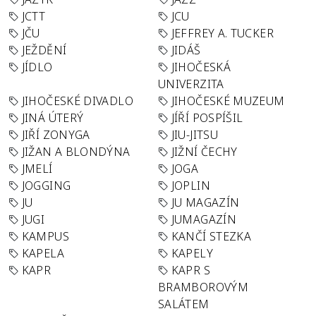
JCTT
JCU
JČU
JEFFREY A. TUCKER
JEŽDĚNÍ
JIDÁŠ
JÍDLO
JIHOČESKÁ
UNIVERZITA
JIHOČESKÉ DIVADLO
JIHOČESKÉ MUZEUM
JINÁ ÚTERÝ
JÍŘÍ POSPÍŠIL
JIŘÍ ZONYGA
JIU-JITSU
JIŽAN A BLONDÝNA
JIŽNÍ ČECHY
JMELÍ
JOGA
JOGGING
JOPLIN
JU
JU MAGAZÍN
JUGI
JUMAGAZÍN
KAMPUS
KANČÍ STEZKA
KAPELA
KAPELY
KAPR
KAPR S
BRAMBOROVÝM
SALÁTEM