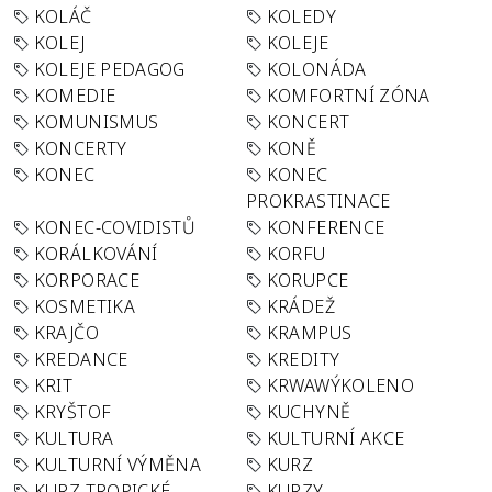
KOLÁČ
KOLEDY
KOLEJ
KOLEJE
KOLEJE PEDAGOG
KOLONÁDA
KOMEDIE
KOMFORTNÍ ZÓNA
KOMUNISMUS
KONCERT
KONCERTY
KONĚ
KONEC
KONEC
PROKRASTINACE
KONEC-COVIDISTŮ
KONFERENCE
KORÁLKOVÁNÍ
KORFU
KORPORACE
KORUPCE
KOSMETIKA
KRÁDEŽ
KRAJČO
KRAMPUS
KREDANCE
KREDITY
KRIT
KRWAWÝKOLENO
KRYŠTOF
KUCHYNĚ
KULTURA
KULTURNÍ AKCE
KULTURNÍ VÝMĚNA
KURZ
KURZ TROPICKÉ
KURZY