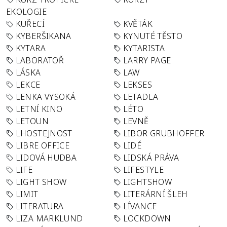
EKOLOGIE
KUŘECÍ
KVĚTÁK
KYBERŠIKANA
KYNUTÉ TĚSTO
KYTARA
KYTARISTA
LABORATOŘ
LARRY PAGE
LÁSKA
LAW
LEKCE
LEKSES
LENKA VYSOKÁ
LETADLA
LETNÍ KINO
LÉTO
LETOUN
LEVNĚ
LHOSTEJNOST
LIBOR GRUBHOFFER
LIBRE OFFICE
LIDÉ
LIDOVÁ HUDBA
LIDSKÁ PRÁVA
LIFE
LIFESTYLE
LIGHT SHOW
LIGHTSHOW
LIMIT
LITERÁRNÍ ŠLEH
LITERATURA
LÍVANCE
LIZA MARKLUND
LOCKDOWN