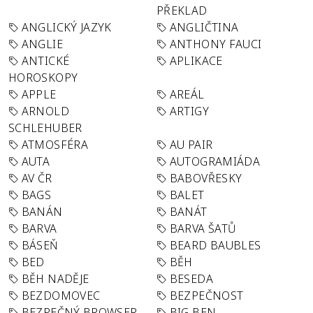
PŘEKLAD
ANGLICKÝ JAZYK
ANGLIČTINA
ANGLIE
ANTHONY FAUCI
ANTICKÉ
APLIKACE
HOROSKOPY
APPLE
AREÁL
ARNOLD
ARTIGY
SCHLEHUBER
ATMOSFÉRA
AU PAIR
AUTA
AUTOGRAMIÁDA
AV ČR
BABOVŘESKY
BAGS
BALET
BANÁN
BANÁT
BARVA
BARVA ŠATŮ
BÁSEŇ
BEARD BAUBLES
BED
BĚH
BĚH NADĚJE
BESEDA
BEZDOMOVEC
BEZPEČNOST
BEZPEČNÝ BROWSER
BIG BEN