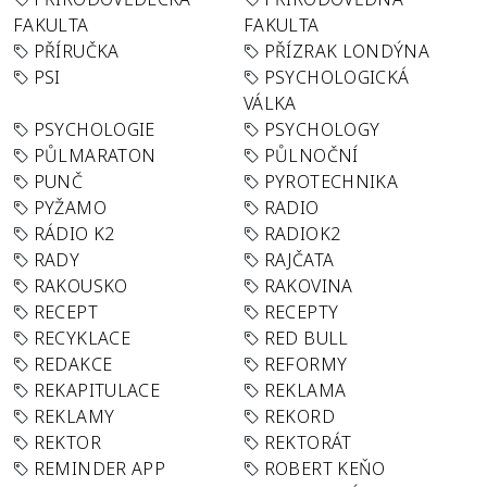
FAKULTA
FAKULTA
PŘÍRUČKA
PŘÍZRAK LONDÝNA
PSI
PSYCHOLOGICKÁ
VÁLKA
PSYCHOLOGIE
PSYCHOLOGY
PŮLMARATON
PŮLNOČNÍ
PUNČ
PYROTECHNIKA
PYŽAMO
RADIO
RÁDIO K2
RADIOK2
RADY
RAJČATA
RAKOUSKO
RAKOVINA
RECEPT
RECEPTY
RECYKLACE
RED BULL
REDAKCE
REFORMY
REKAPITULACE
REKLAMA
REKLAMY
REKORD
REKTOR
REKTORÁT
REMINDER APP
ROBERT KEŇO