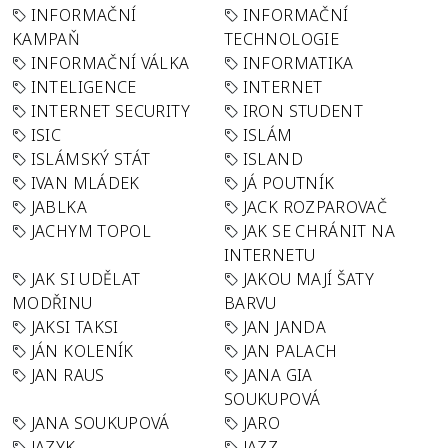
INFORMAČNÍ
INFORMAČNÍ
KAMPAŇ
TECHNOLOGIE
INFORMAČNÍ VÁLKA
INFORMATIKA
INTELIGENCE
INTERNET
INTERNET SECURITY
IRON STUDENT
ISIC
ISLÁM
ISLÁMSKÝ STÁT
ISLAND
IVAN MLÁDEK
JÁ POUTNÍK
JABLKA
JACK ROZPAROVAČ
JACHYM TOPOL
JAK SE CHRÁNIT NA
INTERNETU
JAK SI UDĚLAT
JAKOU MAJÍ ŠATY
MODŘINU
BARVU
JAKSI TAKSI
JAN JANDA
JÁN KOLENÍK
JAN PALACH
JAN RAUS
JANA GIA
SOUKUPOVÁ
JANA SOUKUPOVÁ
JARO
JAZYK
JAZZ