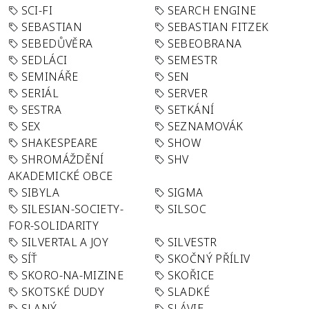
SCI-FI
SEARCH ENGINE
SEBASTIAN
SEBASTIAN FITZEK
SEBEDŮVĚRA
SEBEOBRANA
SEDLÁCI
SEMESTR
SEMINÁŘE
SEN
SERIÁL
SERVER
SESTRA
SETKÁNÍ
SEX
SEZNAMOVÁK
SHAKESPEARE
SHOW
SHROMÁŽDĚNÍ
SHV
AKADEMICKÉ OBCE
SIBYLA
SIGMA
SILESIAN-SOCIETY-
SILSOC
FOR-SOLIDARITY
SILVERTAL A JOY
SILVESTR
SÍŤ
SKOČNÝ PŘÍLIV
SKORO-NA-MIZINE
SKOŘICE
SKOTSKÉ DUDY
SLADKÉ
SLANÝ
SLÁVIE