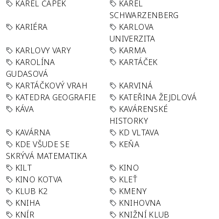
KAREL ČAPEK
KAREL
SCHWARZENBERG
KARIÉRA
KARLOVA
UNIVERZITA
KARLOVY VARY
KARMA
KAROLÍNA
KARTÁČEK
GUDASOVÁ
KARTÁČKOVÝ VRAH
KARVINÁ
KATEDRA GEOGRAFIE
KATEŘINA ŽEJDLOVÁ
KÁVA
KAVÁRENSKÉ
HISTORKY
KAVÁRNA
KD VLTAVA
KDE VŠUDE SE
KEŇA
SKRÝVÁ MATEMATIKA
KILT
KINO
KINO KOTVA
KLEŤ
KLUB K2
KMENY
KNIHA
KNIHOVNA
KNÍR
KNIŽNÍ KLUB