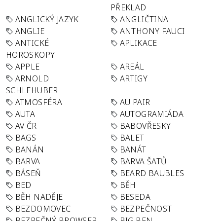
PŘEKLAD
ANGLICKÝ JAZYK
ANGLIČTINA
ANGLIE
ANTHONY FAUCI
ANTICKÉ
APLIKACE
HOROSKOPY
APPLE
AREÁL
ARNOLD
ARTIGY
SCHLEHUBER
ATMOSFÉRA
AU PAIR
AUTA
AUTOGRAMIÁDA
AV ČR
BABOVŘESKY
BAGS
BALET
BANÁN
BANÁT
BARVA
BARVA ŠATŮ
BÁSEŇ
BEARD BAUBLES
BED
BĚH
BĚH NADĚJE
BESEDA
BEZDOMOVEC
BEZPEČNOST
BEZPEČNÝ BROWSER
BIG BEN