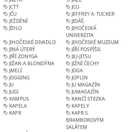
JCTT
JCU
JČU
JEFFREY A. TUCKER
JEŽDĚNÍ
JIDÁŠ
JÍDLO
JIHOČESKÁ
UNIVERZITA
JIHOČESKÉ DIVADLO
JIHOČESKÉ MUZEUM
JINÁ ÚTERÝ
JÍŘÍ POSPÍŠIL
JIŘÍ ZONYGA
JIU-JITSU
JIŽAN A BLONDÝNA
JIŽNÍ ČECHY
JMELÍ
JOGA
JOGGING
JOPLIN
JU
JU MAGAZÍN
JUGI
JUMAGAZÍN
KAMPUS
KANČÍ STEZKA
KAPELA
KAPELY
KAPR
KAPR S
BRAMBOROVÝM
SALÁTEM