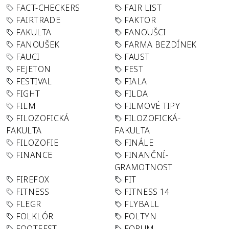
FACT-CHECKERS
FAIR LIST
FAIRTRADE
FAKTOR
FAKULTA
FANOUŠCI
FANOUŠEK
FARMA BEZDÍNEK
FAUCI
FAUST
FEJETON
FEST
FESTIVAL
FIALA
FIGHT
FILDA
FILM
FILMOVÉ TIPY
FILOZOFICKÁ
FILOZOFICKÁ-
FAKULTA
FAKULTA
FILOZOFIE
FINÁLE
FINANCE
FINANČNÍ-
GRAMOTNOST
FIREFOX
FIT
FITNESS
FITNESS 14
FLEGR
FLYBALL
FOLKLÓR
FOLTYN
FOOTFEST
FORUM