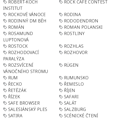
ROBERT-KOCH
ROCK CAFÉ CONTEST
INSTITUT
ROCKOVÉ VÁNOCE
RODINA
RODINNÝ DM BĚH
RODODENDRON
ROMÁN
ROMAN POLANSKI
ROSAMUND
ROSTLINY
LUPTONOVÁ
ROSTOCK
ROZHLAS
ROZHODOVACÍ
ROZHOVOR
PARALÝZA
ROZSVÍCENÍ
RÜGEN
VÁNOČNÍHO STROMU
RUM
RUMUNSKO
ŘECKO
ŘEMESLO
ŘETĚZÁK
ŘÍJEN
ŘÍZEK
SAFARI
SAFE BROWSER
SALÁT
SALESIÁNSKÝ PLES
SALZBURG
SATIRA
SCÉNICKÉ ČTENÍ