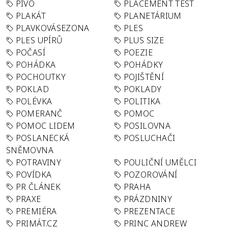
PIVO
PLACEMENT TEST
PLAKÁT
PLANETÁRIUM
PLAVKOVÁSEZONA
PLES
PLES UPÍRŮ
PLUS SIZE
POČASÍ
POEZIE
POHÁDKA
POHÁDKY
POCHOUTKY
POJIŠTĚNÍ
POKLAD
POKLADY
POLÉVKA
POLITIKA
POMERANČ
POMOC
POMOC LIDEM
POSILOVNA
POSLANECKÁ
POSLUCHAČI
SNĚMOVNA
POTRAVINY
POULIČNÍ UMĚLCI
POVÍDKA
POZOROVÁNÍ
PR ČLÁNEK
PRAHA
PRAXE
PRÁZDNINY
PREMIÉRA
PREZENTACE
PRIMÁT.CZ
PRINC ANDREW