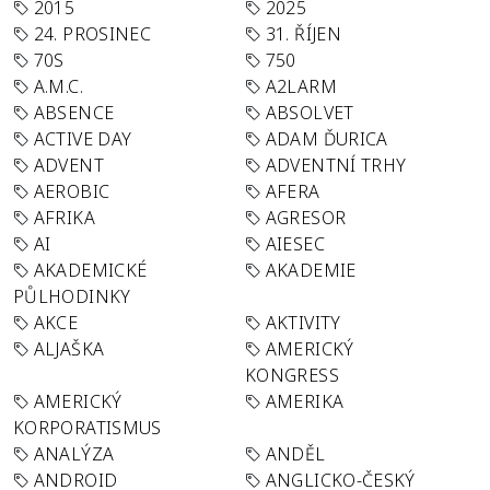
2015
2025
24. PROSINEC
31. ŘÍJEN
70S
750
A.M.C.
A2LARM
ABSENCE
ABSOLVET
ACTIVE DAY
ADAM ĎURICA
ADVENT
ADVENTNÍ TRHY
AEROBIC
AFERA
AFRIKA
AGRESOR
AI
AIESEC
AKADEMICKÉ
AKADEMIE
PŮLHODINKY
AKCE
AKTIVITY
ALJAŠKA
AMERICKÝ
KONGRESS
AMERICKÝ
AMERIKA
KORPORATISMUS
ANALÝZA
ANDĚL
ANDROID
ANGLICKO-ČESKÝ