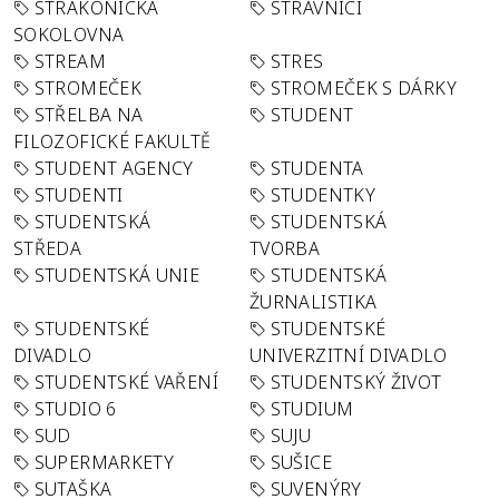
STRAKONICKÁ
STRÁVNÍCI
SOKOLOVNA
STREAM
STRES
STROMEČEK
STROMEČEK S DÁRKY
STŘELBA NA
STUDENT
FILOZOFICKÉ FAKULTĚ
STUDENT AGENCY
STUDENTA
STUDENTI
STUDENTKY
STUDENTSKÁ
STUDENTSKÁ
STŘEDA
TVORBA
STUDENTSKÁ UNIE
STUDENTSKÁ
ŽURNALISTIKA
STUDENTSKÉ
STUDENTSKÉ
DIVADLO
UNIVERZITNÍ DIVADLO
STUDENTSKÉ VAŘENÍ
STUDENTSKÝ ŽIVOT
STUDIO 6
STUDIUM
SUD
SUJU
SUPERMARKETY
SUŠICE
SUTAŠKA
SUVENÝRY