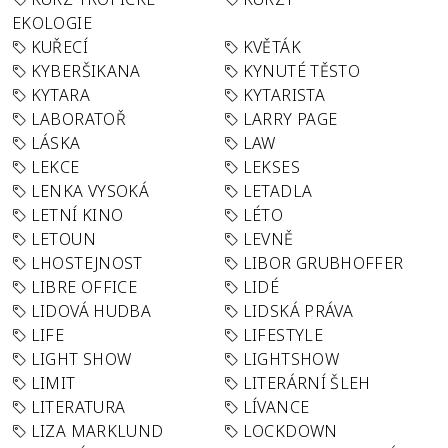
EKOLOGIE
KUŘECÍ
KVĚTÁK
KYBERŠIKANA
KYNUTÉ TĚSTO
KYTARA
KYTARISTA
LABORATOŘ
LARRY PAGE
LÁSKA
LAW
LEKCE
LEKSES
LENKA VYSOKÁ
LETADLA
LETNÍ KINO
LÉTO
LETOUN
LEVNĚ
LHOSTEJNOST
LIBOR GRUBHOFFER
LIBRE OFFICE
LIDÉ
LIDOVÁ HUDBA
LIDSKÁ PRÁVA
LIFE
LIFESTYLE
LIGHT SHOW
LIGHTSHOW
LIMIT
LITERÁRNÍ ŠLEH
LITERATURA
LÍVANCE
LIZA MARKLUND
LOCKDOWN