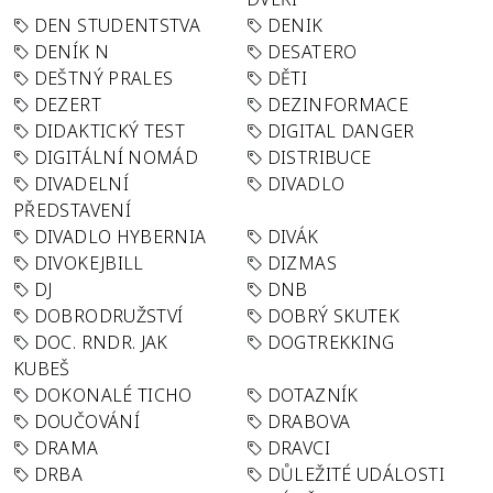
DEN STUDENTSTVA
DENIK
DENÍK N
DESATERO
DEŠTNÝ PRALES
DĚTI
DEZERT
DEZINFORMACE
DIDAKTICKÝ TEST
DIGITAL DANGER
DIGITÁLNÍ NOMÁD
DISTRIBUCE
DIVADELNÍ
DIVADLO
PŘEDSTAVENÍ
DIVADLO HYBERNIA
DIVÁK
DIVOKEJBILL
DIZMAS
DJ
DNB
DOBRODRUŽSTVÍ
DOBRÝ SKUTEK
DOC. RNDR. JAK
DOGTREKKING
KUBEŠ
DOKONALÉ TICHO
DOTAZNÍK
DOUČOVÁNÍ
DRABOVA
DRAMA
DRAVCI
DRBA
DŮLEŽITÉ UDÁLOSTI