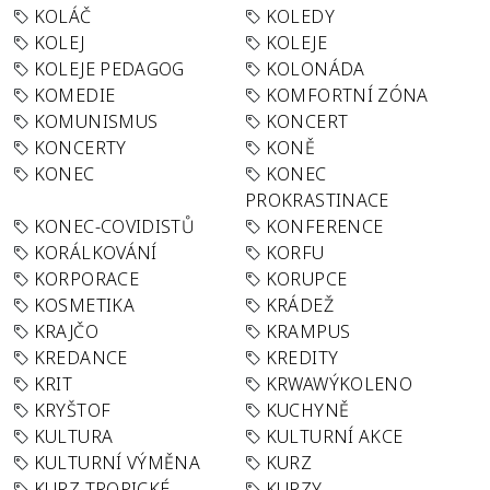
KOLÁČ
KOLEDY
KOLEJ
KOLEJE
KOLEJE PEDAGOG
KOLONÁDA
KOMEDIE
KOMFORTNÍ ZÓNA
KOMUNISMUS
KONCERT
KONCERTY
KONĚ
KONEC
KONEC
PROKRASTINACE
KONEC-COVIDISTŮ
KONFERENCE
KORÁLKOVÁNÍ
KORFU
KORPORACE
KORUPCE
KOSMETIKA
KRÁDEŽ
KRAJČO
KRAMPUS
KREDANCE
KREDITY
KRIT
KRWAWÝKOLENO
KRYŠTOF
KUCHYNĚ
KULTURA
KULTURNÍ AKCE
KULTURNÍ VÝMĚNA
KURZ
KURZ TROPICKÉ
KURZY