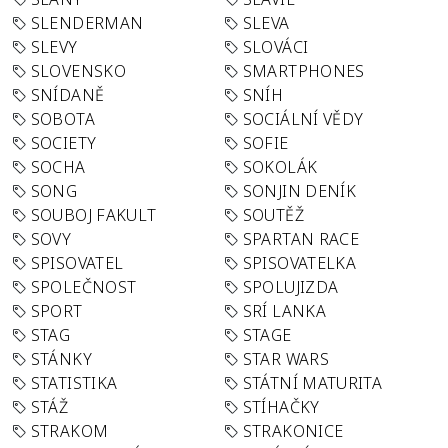
SLENDERMAN
SLEVA
SLEVY
SLOVÁCI
SLOVENSKO
SMARTPHONES
SNÍDANĚ
SNÍH
SOBOTA
SOCIÁLNÍ VĚDY
SOCIETY
SOFIE
SOCHA
SOKOLÁK
SONG
SONJIN DENÍK
SOUBOJ FAKULT
SOUTĚŽ
SOVY
SPARTAN RACE
SPISOVATEL
SPISOVATELKA
SPOLEČNOST
SPOLUJIZDA
SPORT
SRÍ LANKA
STAG
STAGE
STÁNKY
STAR WARS
STATISTIKA
STÁTNÍ MATURITA
STÁŽ
STÍHAČKY
STRAKOM
STRAKONICE