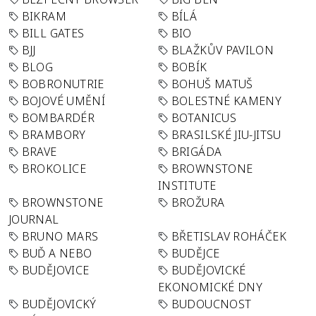
BIKRAM
BÍLÁ
BILL GATES
BIO
BJJ
BLAŽKŮV PAVILON
BLOG
BOBÍK
BOBRONUTRIE
BOHUŠ MATUŠ
BOJOVÉ UMĚNÍ
BOLESTNÉ KAMENY
BOMBARDÉR
BOTANICUS
BRAMBORY
BRASILSKÉ JIU-JITSU
BRAVE
BRIGÁDA
BROKOLICE
BROWNSTONE
INSTITUTE
BROWNSTONE
BROŽURA
JOURNAL
BRUNO MARS
BŘETISLAV ROHÁČEK
BUĎ A NEBO
BUDĚJCE
BUDĚJOVICE
BUDĚJOVICKÉ
EKONOMICKÉ DNY
BUDĚJOVICKÝ
BUDOUCNOST