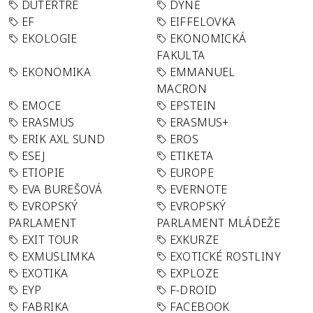
DUTERTRE
DÝNĚ
EF
EIFFELOVKA
EKOLOGIE
EKONOMICKÁ
FAKULTA
EKONOMIKA
EMMANUEL
MACRON
EMOCE
EPSTEIN
ERASMUS
ERASMUS+
ERIK AXL SUND
EROS
ESEJ
ETIKETA
ETIOPIE
EUROPE
EVA BUREŠOVÁ
EVERNOTE
EVROPSKÝ
EVROPSKÝ
PARLAMENT
PARLAMENT MLÁDEŽE
EXIT TOUR
EXKURZE
EXMUSLIMKA
EXOTICKÉ ROSTLINY
EXOTIKA
EXPLOZE
EYP
F-DROID
FABRIKA
FACEBOOK