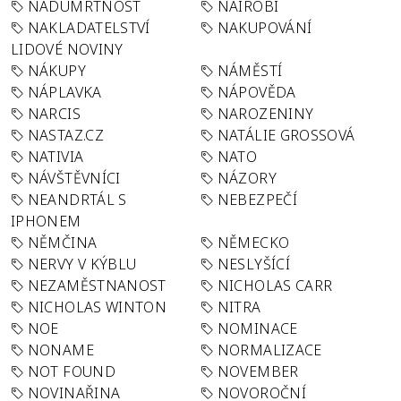
NADÚMRTNOST
NAIROBI
NAKLADATELSTVÍ
NAKUPOVÁNÍ
LIDOVÉ NOVINY
NÁKUPY
NÁMĚSTÍ
NÁPLAVKA
NÁPOVĚDA
NARCIS
NAROZENINY
NASTAZ.CZ
NATÁLIE GROSSOVÁ
NATIVIA
NATO
NÁVŠTĚVNÍCI
NÁZORY
NEANDRTÁL S
NEBEZPEČÍ
IPHONEM
NĚMČINA
NĚMECKO
NERVY V KÝBLU
NESLYŠÍCÍ
NEZAMĚSTNANOST
NICHOLAS CARR
NICHOLAS WINTON
NITRA
NOE
NOMINACE
NONAME
NORMALIZACE
NOT FOUND
NOVEMBER
NOVINAŘINA
NOVOROČNÍ