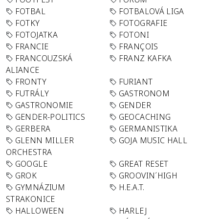
FOTBAL
FOTBALOVÁ LIGA
FOTKY
FOTOGRAFIE
FOTOJATKA
FOTONI
FRANCIE
FRANÇOIS
FRANCOUZSKÁ
FRANZ KAFKA
ALIANCE
FRONTY
FURIANT
FUTRÁLY
GASTRONOM
GASTRONOMIE
GENDER
GENDER-POLITICS
GEOCACHING
GERBERA
GERMANISTIKA
GLENN MILLER
GOJA MUSIC HALL
ORCHESTRA
GOOGLE
GREAT RESET
GROK
GROOVIN´HIGH
GYMNÁZIUM
H.E.A.T.
STRAKONICE
HALLOWEEN
HARLEJ