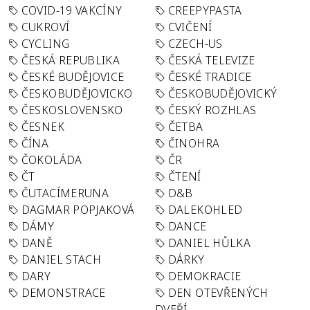
COVID-19 VAKCÍNY
CREEPYPASTA
CUKROVÍ
CVIČENÍ
CYCLING
CZECH-US
ČESKÁ REPUBLIKA
ČESKÁ TELEVIZE
ČESKÉ BUDĚJOVICE
ČESKÉ TRADICE
ČESKOBUDĚJOVICKO
ČESKOBUDĚJOVICKÝ
ČESKOSLOVENSKO
ČESKÝ ROZHLAS
ČESNEK
ČETBA
ČÍNA
ČINOHRA
ČOKOLÁDA
ČR
ČT
ČTENÍ
ČUTACÍMERUNA
D&B
DAGMAR POPJAKOVÁ
DALEKOHLED
DÁMY
DANCE
DANĚ
DANIEL HŮLKA
DANIEL STACH
DÁRKY
DARY
DEMOKRACIE
DEMONSTRACE
DEN OTEVŘENÝCH
DVEŘÍ