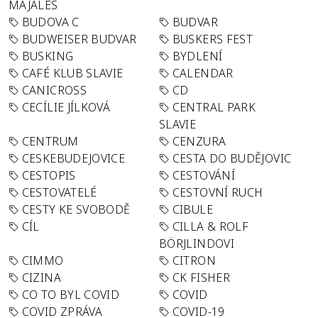
MAJÁLES
BUDOVA C
BUDVAR
BUDWEISER BUDVAR
BUSKERS FEST
BUSKING
BYDLENÍ
CAFÉ KLUB SLAVIE
CALENDAR
CANICROSS
CD
CECÍLIE JÍLKOVÁ
CENTRAL PARK
SLAVIE
CENTRUM
CENZURA
CESKEBUDEJOVICE
CESTA DO BUDĚJOVIC
CESTOPIS
CESTOVÁNÍ
CESTOVATELÉ
CESTOVNÍ RUCH
CESTY KE SVOBODĚ
CIBULE
CÍL
CILLA & ROLF
BÖRJLINDOVI
CIMMO
CITRON
CIZINA
CK FISHER
CO TO BYL COVID
COVID
COVID ZPRÁVA
COVID-19