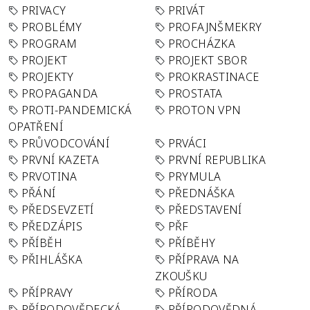
PRIVACY
PRIVÁT
PROBLÉMY
PROFAJNŠMEKRY
PROGRAM
PROCHÁZKA
PROJEKT
PROJEKT SBOR
PROJEKTY
PROKRASTINACE
PROPAGANDA
PROSTATA
PROTI-PANDEMICKÁ
PROTON VPN
OPATŘENÍ
PRŮVODCOVÁNÍ
PRVÁCI
PRVNÍ KAZETA
PRVNÍ REPUBLIKA
PRVOTINA
PRYMULA
PŘÁNÍ
PŘEDNÁŠKA
PŘEDSEVZETÍ
PŘEDSTAVENÍ
PŘEDZÁPIS
PŘF
PŘÍBĚH
PŘÍBĚHY
PŘIHLÁŠKA
PŘÍPRAVA NA
ZKOUŠKU
PŘÍPRAVY
PŘÍRODA
PŘÍRODOVĚDECKÁ
PŘÍRODOVĚDNÁ