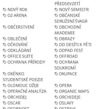
PŘEDSEVZETÍ
NOVÝ ROK
NOVÝ SEMESTR
O2 ARENA
OBČANSKÉ
SDRUŽENÍ ŠVAGR
OBČERSTVENÍ
OBCHODNÍ
AKADEMIE
OBLEČENÍ
OBRAZY
OČKOVÁNÍ
OD DESÍTI K PĚTI
ODKLÁDÁNÍ
ODPAD FEST
OFFICE SUITE
OFFROAD
OCHRANA PŘÍRODY
OCHRANA
SOUKROMÍ
OKÉNKO
OKUPACE
STUDENTSKÉ POEZIE
OLOMOUC OŽIJE
OPERA
OPERAČNÍ ANALÝZA
ORGANIC MAPS
ORCHIDEJ
ORCHIDEJE
OSCAR
OSLAVY
OSOBNOST
OSTRAVA