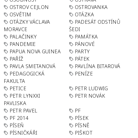
OSTROV CEJLON
OSTROVANKA
OSVĚTIM
OTÁZKA
OTÁZKY VÁCLAVA
PADESÁT ODSTÍNŮ
MORAVCE
ŠEDI
PALAČINKY
PAMÁTKA
PANDEMIE
PÁNOVÉ
PAPUA NOVA GUINEA
PARTY
PAŘÍŽ
PÁTEK
PAVLA SMETANOVÁ
PAVLÍNA BITAROVÁ
PEDAGOGICKÁ
PENÍZE
FAKULTA
PETICE
PETR LUDWIG
PETR LYNXXI
PETR NOVÁK
PAVLISKA
PETR PAVEL
PF
PF 2014
PÍSEK
PÍSEŇ
PÍSNĚ
PÍSNIČKÁŘI
PIŠKOT