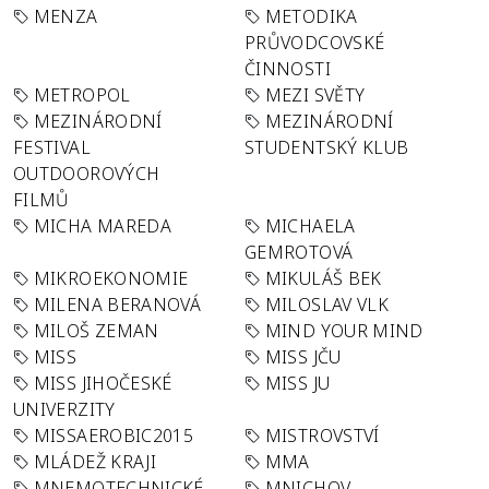
MENZA
METODIKA
PRŮVODCOVSKÉ
ČINNOSTI
METROPOL
MEZI SVĚTY
MEZINÁRODNÍ
MEZINÁRODNÍ
FESTIVAL
STUDENTSKÝ KLUB
OUTDOOROVÝCH
FILMŮ
MICHA MAREDA
MICHAELA
GEMROTOVÁ
MIKROEKONOMIE
MIKULÁŠ BEK
MILENA BERANOVÁ
MILOSLAV VLK
MILOŠ ZEMAN
MIND YOUR MIND
MISS
MISS JČU
MISS JIHOČESKÉ
MISS JU
UNIVERZITY
MISSAEROBIC2015
MISTROVSTVÍ
MLÁDEŽ KRAJI
MMA
MNEMOTECHNICKÉ
MNICHOV