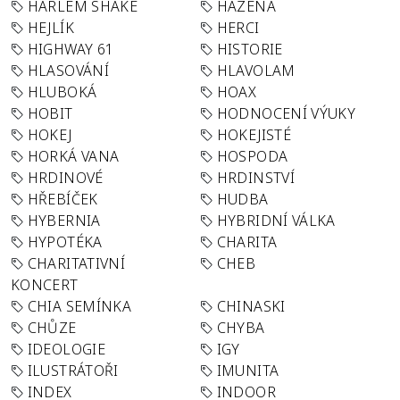
HARLEM SHAKE
HÁZENÁ
HEJLÍK
HERCI
HIGHWAY 61
HISTORIE
HLASOVÁNÍ
HLAVOLAM
HLUBOKÁ
HOAX
HOBIT
HODNOCENÍ VÝUKY
HOKEJ
HOKEJISTÉ
HORKÁ VANA
HOSPODA
HRDINOVÉ
HRDINSTVÍ
HŘEBÍČEK
HUDBA
HYBERNIA
HYBRIDNÍ VÁLKA
HYPOTÉKA
CHARITA
CHARITATIVNÍ
CHEB
KONCERT
CHIA SEMÍNKA
CHINASKI
CHŮZE
CHYBA
IDEOLOGIE
IGY
ILUSTRÁTOŘI
IMUNITA
INDEX
INDOOR