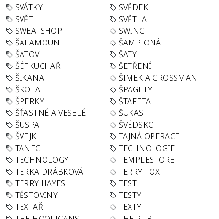
SVÁTKY
SVĚDEK
SVĚT
SVĚTLA
SWEATSHOP
SWING
ŠALAMOUN
ŠAMPIONÁT
ŠATOV
ŠATY
ŠÉFKUCHAŘ
ŠETŘENÍ
ŠIKANA
ŠIMEK A GROSSMAN
ŠKOLA
ŠPAGETY
ŠPERKY
ŠTAFETA
ŠŤASTNÉ A VESELÉ
ŠUKAS
ŠUSPA
ŠVÉDSKO
ŠVEJK
TAJNÁ OPERACE
TANEC
TECHNOLOGIE
TECHNOLOGY
TEMPLESTORE
TERKA DRÁBKOVÁ
TERRY FOX
TERRY HAYES
TEST
TĚSTOVINY
TESTY
TEXTAŘ
TEXTY
THE HOOLIGANS
THE PUB