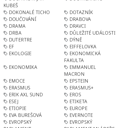
KUBEŠ
DOKONALÉ TICHO
DOTAZNÍK
DOUČOVÁNÍ
DRABOVA
DRAMA
DRAVCI
DRBA
DŮLEŽITÉ UDÁLOSTI
DUTERTRE
DÝNĚ
EF
EIFFELOVKA
EKOLOGIE
EKONOMICKÁ
FAKULTA
EKONOMIKA
EMMANUEL
MACRON
EMOCE
EPSTEIN
ERASMUS
ERASMUS+
ERIK AXL SUND
EROS
ESEJ
ETIKETA
ETIOPIE
EUROPE
EVA BUREŠOVÁ
EVERNOTE
EVROPSKÝ
EVROPSKÝ