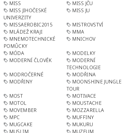
MISS
MISS JČU
MISS JIHOČESKÉ
MISS JU
UNIVERZITY
MISSAEROBIC2015
MISTROVSTVÍ
MLÁDEŽ KRAJI
MMA
MNEMOTECHNICKÉ
MNICHOV
POMŮCKY
MÓDA
MODELKY
MODERNÍ ČLOVĚK
MODERNÍ
TECHNOLOGIE
MODROČERNÉ
MODŘINA
MODŘINY
MOONSHINE JUNGLE
TOUR
MOST
MOTIVACE
MOTOL
MOUSTACHE
MOVEMBER
MOZZARELLA
MPC
MUFFINY
MUGCAKE
MUKURU
MUSLIM
MUZEUM