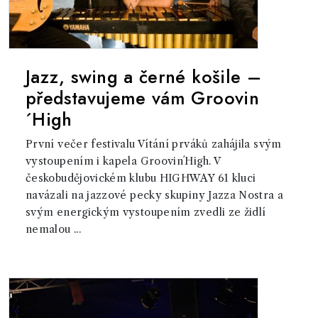
Jazz, swing a černé košile –
představujeme vám Groovin
´High
První večer festivalu Vítání prváků zahájila svým
vystoupením i kapela Groovin´High. V
českobudějovickém klubu HIGHWAY 61 kluci
navázali na jazzové pecky skupiny Jazza Nostra a
svým energickým vystoupením zvedli ze židlí
nemalou ...