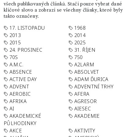
všech publikovaných článků. Stačí pouze vybrat dané
klíčové slovo a zobrazí se všechny články, které byly
takto označeny.
17. LISTOPADU
1968
2013
2014
2015
2025
24. PROSINEC
31. ŘÍJEN
70S
750
A.M.C.
A2LARM
ABSENCE
ABSOLVET
ACTIVE DAY
ADAM ĎURICA
ADVENT
ADVENTNÍ TRHY
AEROBIC
AFERA
AFRIKA
AGRESOR
AI
AIESEC
AKADEMICKÉ
AKADEMIE
PŮLHODINKY
AKCE
AKTIVITY