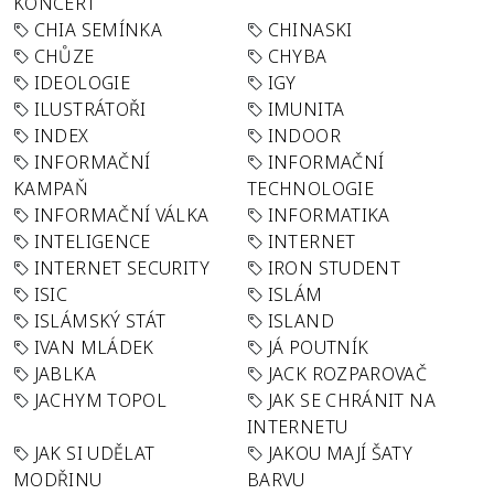
KONCERT
CHIA SEMÍNKA
CHINASKI
CHŮZE
CHYBA
IDEOLOGIE
IGY
ILUSTRÁTOŘI
IMUNITA
INDEX
INDOOR
INFORMAČNÍ
INFORMAČNÍ
KAMPAŇ
TECHNOLOGIE
INFORMAČNÍ VÁLKA
INFORMATIKA
INTELIGENCE
INTERNET
INTERNET SECURITY
IRON STUDENT
ISIC
ISLÁM
ISLÁMSKÝ STÁT
ISLAND
IVAN MLÁDEK
JÁ POUTNÍK
JABLKA
JACK ROZPAROVAČ
JACHYM TOPOL
JAK SE CHRÁNIT NA
INTERNETU
JAK SI UDĚLAT
JAKOU MAJÍ ŠATY
MODŘINU
BARVU