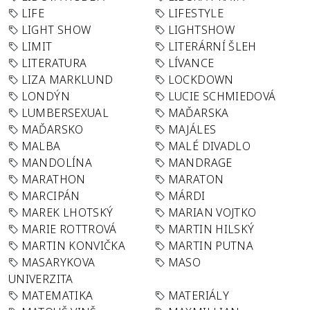
LIFE
LIFESTYLE
LIGHT SHOW
LIGHTSHOW
LIMIT
LITERÁRNÍ ŠLEH
LITERATURA
LÍVANCE
LIZA MARKLUND
LOCKDOWN
LONDÝN
LUCIE SCHMIEDOVÁ
LUMBERSEXUAL
MAĎARSKA
MAĎARSKO
MAJÁLES
MALBA
MALÉ DIVADLO
MANDOLÍNA
MANDRAGE
MARATHON
MARATON
MARCIPÁN
MÁRDI
MAREK LHOTSKÝ
MARIAN VOJTKO
MARIE ROTTROVÁ
MARTIN HILSKÝ
MARTIN KONVIČKA
MARTIN PUTNA
MASARYKOVA
MASO
UNIVERZITA
MATEMATIKA
MATERIÁLY