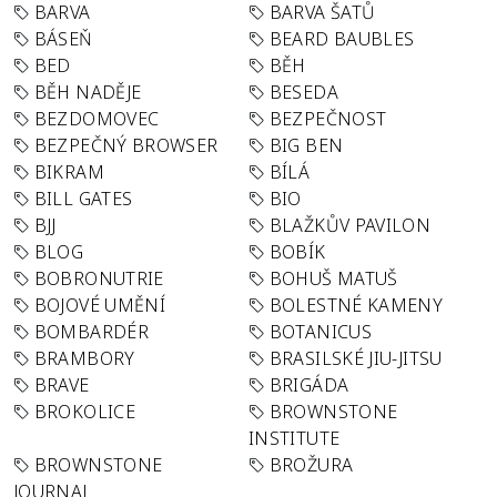
BARVA
BARVA ŠATŮ
BÁSEŇ
BEARD BAUBLES
BED
BĚH
BĚH NADĚJE
BESEDA
BEZDOMOVEC
BEZPEČNOST
BEZPEČNÝ BROWSER
BIG BEN
BIKRAM
BÍLÁ
BILL GATES
BIO
BJJ
BLAŽKŮV PAVILON
BLOG
BOBÍK
BOBRONUTRIE
BOHUŠ MATUŠ
BOJOVÉ UMĚNÍ
BOLESTNÉ KAMENY
BOMBARDÉR
BOTANICUS
BRAMBORY
BRASILSKÉ JIU-JITSU
BRAVE
BRIGÁDA
BROKOLICE
BROWNSTONE
INSTITUTE
BROWNSTONE
BROŽURA
JOURNAL