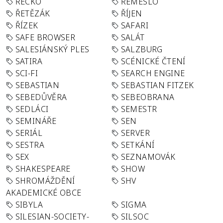
ŘECKO
ŘEMESLO
ŘETĚZÁK
ŘÍJEN
ŘÍZEK
SAFARI
SAFE BROWSER
SALÁT
SALESIÁNSKÝ PLES
SALZBURG
SATIRA
SCÉNICKÉ ČTENÍ
SCI-FI
SEARCH ENGINE
SEBASTIAN
SEBASTIAN FITZEK
SEBEDŮVĚRA
SEBEOBRANA
SEDLÁCI
SEMESTR
SEMINÁŘE
SEN
SERIÁL
SERVER
SESTRA
SETKÁNÍ
SEX
SEZNAMOVÁK
SHAKESPEARE
SHOW
SHROMÁŽDĚNÍ
SHV
AKADEMICKÉ OBCE
SIBYLA
SIGMA
SILESIAN-SOCIETY-
SILSOC