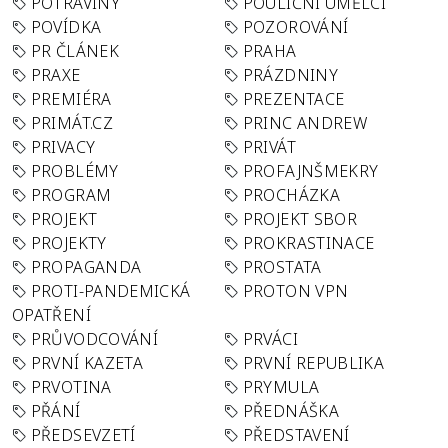
POTRAVINY
POULIČNÍ UMĚLCI
POVÍDKA
POZOROVÁNÍ
PR ČLÁNEK
PRAHA
PRAXE
PRÁZDNINY
PREMIÉRA
PREZENTACE
PRIMÁT.CZ
PRINC ANDREW
PRIVACY
PRIVÁT
PROBLÉMY
PROFAJNŠMEKRY
PROGRAM
PROCHÁZKA
PROJEKT
PROJEKT SBOR
PROJEKTY
PROKRASTINACE
PROPAGANDA
PROSTATA
PROTI-PANDEMICKÁ
PROTON VPN
OPATŘENÍ
PRŮVODCOVÁNÍ
PRVÁCI
PRVNÍ KAZETA
PRVNÍ REPUBLIKA
PRVOTINA
PRYMULA
PŘÁNÍ
PŘEDNÁŠKA
PŘEDSEVZETÍ
PŘEDSTAVENÍ