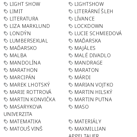
LIGHT SHOW
LIGHTSHOW
LIMIT
LITERÁRNÍ ŠLEH
LITERATURA
LÍVANCE
LIZA MARKLUND
LOCKDOWN
LONDÝN
LUCIE SCHMIEDOVÁ
LUMBERSEXUAL
MAĎARSKA
MAĎARSKO
MAJÁLES
MALBA
MALÉ DIVADLO
MANDOLÍNA
MANDRAGE
MARATHON
MARATON
MARCIPÁN
MÁRDI
MAREK LHOTSKÝ
MARIAN VOJTKO
MARIE ROTTROVÁ
MARTIN HILSKÝ
MARTIN KONVIČKA
MARTIN PUTNA
MASARYKOVA
MASO
UNIVERZITA
MATEMATIKA
MATERIÁLY
MATOUŠ VINŠ
MAXMILLIAN
APPELTAUER