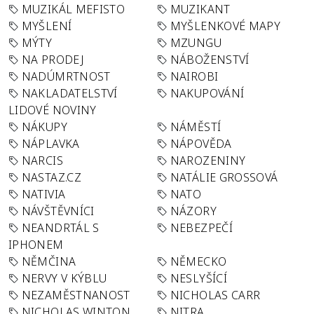
MUZIKÁL MEFISTO
MUZIKANT
MYŠLENÍ
MYŠLENKOVÉ MAPY
MÝTY
MZUNGU
NA PRODEJ
NÁBOŽENSTVÍ
NADÚMRTNOST
NAIROBI
NAKLADATELSTVÍ
NAKUPOVÁNÍ
LIDOVÉ NOVINY
NÁKUPY
NÁMĚSTÍ
NÁPLAVKA
NÁPOVĚDA
NARCIS
NAROZENINY
NASTAZ.CZ
NATÁLIE GROSSOVÁ
NATIVIA
NATO
NÁVŠTĚVNÍCI
NÁZORY
NEANDRTÁL S
NEBEZPEČÍ
IPHONEM
NĚMČINA
NĚMECKO
NERVY V KÝBLU
NESLYŠÍCÍ
NEZAMĚSTNANOST
NICHOLAS CARR
NICHOLAS WINTON
NITRA