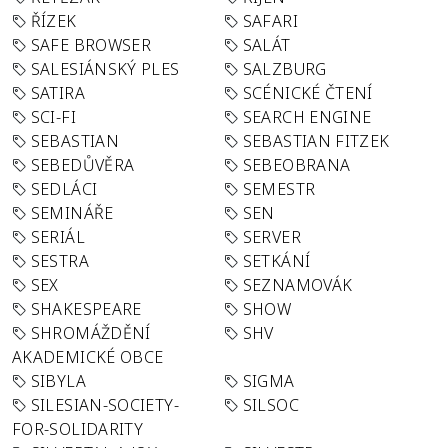
ŘÍZEK
SAFARI
SAFE BROWSER
SALÁT
SALESIÁNSKÝ PLES
SALZBURG
SATIRA
SCÉNICKÉ ČTENÍ
SCI-FI
SEARCH ENGINE
SEBASTIAN
SEBASTIAN FITZEK
SEBEDŮVĚRA
SEBEOBRANA
SEDLÁCI
SEMESTR
SEMINÁŘE
SEN
SERIÁL
SERVER
SESTRA
SETKÁNÍ
SEX
SEZNAMOVÁK
SHAKESPEARE
SHOW
SHROMÁŽDĚNÍ
SHV
AKADEMICKÉ OBCE
SIBYLA
SIGMA
SILESIAN-SOCIETY-
SILSOC
FOR-SOLIDARITY