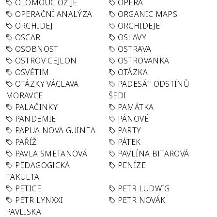
OLOMOUC OŽIJE
OPERA
OPERAČNÍ ANALÝZA
ORGANIC MAPS
ORCHIDEJ
ORCHIDEJE
OSCAR
OSLAVY
OSOBNOST
OSTRAVA
OSTROV CEJLON
OSTROVANKA
OSVĚTIM
OTÁZKA
OTÁZKY VÁCLAVA
PADESÁT ODSTÍNŮ
MORAVCE
ŠEDI
PALAČINKY
PAMÁTKA
PANDEMIE
PÁNOVÉ
PAPUA NOVA GUINEA
PARTY
PAŘÍŽ
PÁTEK
PAVLA SMETANOVÁ
PAVLÍNA BITAROVÁ
PEDAGOGICKÁ
PENÍZE
FAKULTA
PETICE
PETR LUDWIG
PETR LYNXXI
PETR NOVÁK
PAVLISKA