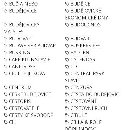
BUĎ A NEBO
BUDĚJCE
BUDĚJOVICE
BUDĚJOVICKÉ
EKONOMICKÉ DNY
BUDĚJOVICKÝ
BUDOUCNOST
MAJÁLES
BUDOVA C
BUDVAR
BUDWEISER BUDVAR
BUSKERS FEST
BUSKING
BYDLENÍ
CAFÉ KLUB SLAVIE
CALENDAR
CANICROSS
CD
CECÍLIE JÍLKOVÁ
CENTRAL PARK
SLAVIE
CENTRUM
CENZURA
CESKEBUDEJOVICE
CESTA DO BUDĚJOVIC
CESTOPIS
CESTOVÁNÍ
CESTOVATELÉ
CESTOVNÍ RUCH
CESTY KE SVOBODĚ
CIBULE
CÍL
CILLA & ROLF
BÖRJLINDOVI