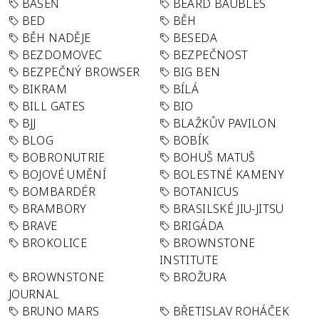
BÁSEŇ
BEARD BAUBLES
BED
BĚH
BĚH NADĚJE
BESEDA
BEZDOMOVEC
BEZPEČNOST
BEZPEČNÝ BROWSER
BIG BEN
BIKRAM
BÍLÁ
BILL GATES
BIO
BJJ
BLAŽKŮV PAVILON
BLOG
BOBÍK
BOBRONUTRIE
BOHUŠ MATUŠ
BOJOVÉ UMĚNÍ
BOLESTNÉ KAMENY
BOMBARDÉR
BOTANICUS
BRAMBORY
BRASILSKÉ JIU-JITSU
BRAVE
BRIGÁDA
BROKOLICE
BROWNSTONE
INSTITUTE
BROWNSTONE
BROŽURA
JOURNAL
BRUNO MARS
BŘETISLAV ROHÁČEK