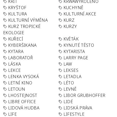
KRIT
KRWAWÝKOLENO
KRYŠTOF
KUCHYNĚ
KULTURA
KULTURNÍ AKCE
KULTURNÍ VÝMĚNA
KURZ
KURZ TROPICKÉ
KURZY
EKOLOGIE
KUŘECÍ
KVĚTÁK
KYBERŠIKANA
KYNUTÉ TĚSTO
KYTARA
KYTARISTA
LABORATOŘ
LARRY PAGE
LÁSKA
LAW
LEKCE
LEKSES
LENKA VYSOKÁ
LETADLA
LETNÍ KINO
LÉTO
LETOUN
LEVNĚ
LHOSTEJNOST
LIBOR GRUBHOFFER
LIBRE OFFICE
LIDÉ
LIDOVÁ HUDBA
LIDSKÁ PRÁVA
LIFE
LIFESTYLE