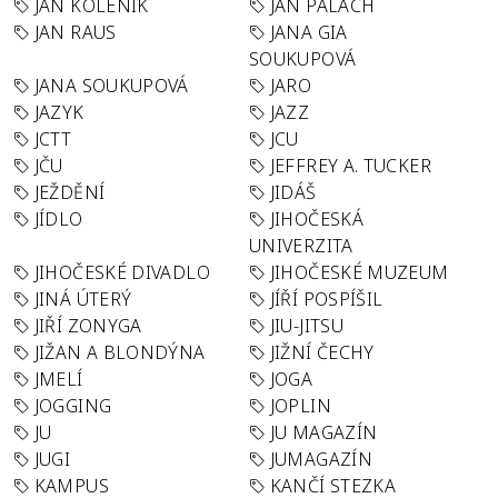
JÁN KOLENÍK
JAN PALACH
JAN RAUS
JANA GIA
SOUKUPOVÁ
JANA SOUKUPOVÁ
JARO
JAZYK
JAZZ
JCTT
JCU
JČU
JEFFREY A. TUCKER
JEŽDĚNÍ
JIDÁŠ
JÍDLO
JIHOČESKÁ
UNIVERZITA
JIHOČESKÉ DIVADLO
JIHOČESKÉ MUZEUM
JINÁ ÚTERÝ
JÍŘÍ POSPÍŠIL
JIŘÍ ZONYGA
JIU-JITSU
JIŽAN A BLONDÝNA
JIŽNÍ ČECHY
JMELÍ
JOGA
JOGGING
JOPLIN
JU
JU MAGAZÍN
JUGI
JUMAGAZÍN
KAMPUS
KANČÍ STEZKA