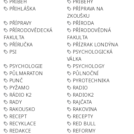
PŘÍBĚH
PŘÍBĚHY
PŘIHLÁŠKA
PŘÍPRAVA NA
ZKOUŠKU
PŘÍPRAVY
PŘÍRODA
PŘÍRODOVĚDECKÁ
PŘÍRODOVĚDNÁ
FAKULTA
FAKULTA
PŘÍRUČKA
PŘÍZRAK LONDÝNA
PSI
PSYCHOLOGICKÁ
VÁLKA
PSYCHOLOGIE
PSYCHOLOGY
PŮLMARATON
PŮLNOČNÍ
PUNČ
PYROTECHNIKA
PYŽAMO
RADIO
RÁDIO K2
RADIOK2
RADY
RAJČATA
RAKOUSKO
RAKOVINA
RECEPT
RECEPTY
RECYKLACE
RED BULL
REDAKCE
REFORMY