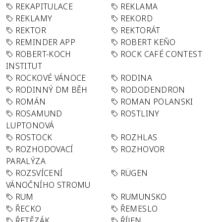
REKAPITULACE
REKLAMA
REKLAMY
REKORD
REKTOR
REKTORÁT
REMINDER APP
ROBERT KEŇO
ROBERT-KOCH
ROCK CAFÉ CONTEST
INSTITUT
ROCKOVÉ VÁNOCE
RODINA
RODINNÝ DM BĚH
RODODENDRON
ROMÁN
ROMAN POLANSKI
ROSAMUND
ROSTLINY
LUPTONOVÁ
ROSTOCK
ROZHLAS
ROZHODOVACÍ
ROZHOVOR
PARALÝZA
ROZSVÍCENÍ
RÜGEN
VÁNOČNÍHO STROMU
RUM
RUMUNSKO
ŘECKO
ŘEMESLO
ŘETĚZÁK
ŘÍJEN