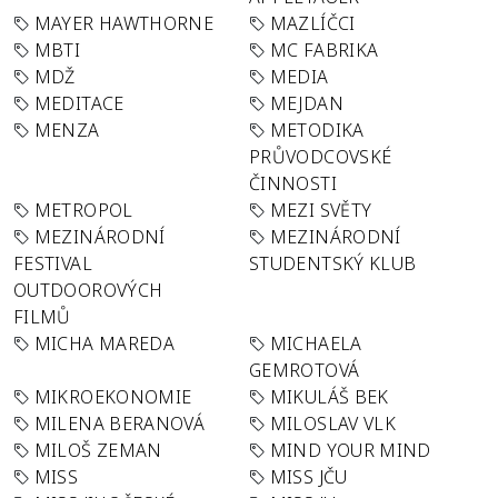
MAYER HAWTHORNE
MAZLÍČCI
MBTI
MC FABRIKA
MDŽ
MEDIA
MEDITACE
MEJDAN
MENZA
METODIKA
PRŮVODCOVSKÉ
ČINNOSTI
METROPOL
MEZI SVĚTY
MEZINÁRODNÍ
MEZINÁRODNÍ
FESTIVAL
STUDENTSKÝ KLUB
OUTDOOROVÝCH
FILMŮ
MICHA MAREDA
MICHAELA
GEMROTOVÁ
MIKROEKONOMIE
MIKULÁŠ BEK
MILENA BERANOVÁ
MILOSLAV VLK
MILOŠ ZEMAN
MIND YOUR MIND
MISS
MISS JČU