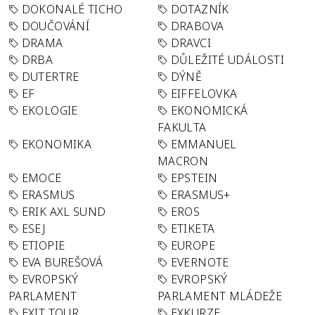
DOKONALÉ TICHO
DOTAZNÍK
DOUČOVÁNÍ
DRABOVA
DRAMA
DRAVCI
DRBA
DŮLEŽITÉ UDÁLOSTI
DUTERTRE
DÝNĚ
EF
EIFFELOVKA
EKOLOGIE
EKONOMICKÁ
FAKULTA
EKONOMIKA
EMMANUEL
MACRON
EMOCE
EPSTEIN
ERASMUS
ERASMUS+
ERIK AXL SUND
EROS
ESEJ
ETIKETA
ETIOPIE
EUROPE
EVA BUREŠOVÁ
EVERNOTE
EVROPSKÝ
EVROPSKÝ
PARLAMENT
PARLAMENT MLÁDEŽE
EXIT TOUR
EXKURZE