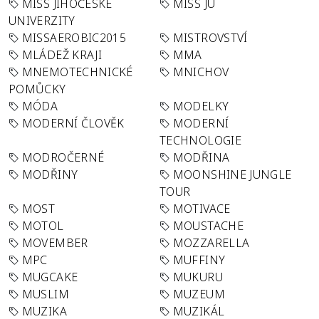
MISS JIHOČESKÉ
MISS JU
UNIVERZITY
MISSAEROBIC2015
MISTROVSTVÍ
MLÁDEŽ KRAJI
MMA
MNEMOTECHNICKÉ
MNICHOV
POMŮCKY
MÓDA
MODELKY
MODERNÍ ČLOVĚK
MODERNÍ
TECHNOLOGIE
MODROČERNÉ
MODŘINA
MODŘINY
MOONSHINE JUNGLE
TOUR
MOST
MOTIVACE
MOTOL
MOUSTACHE
MOVEMBER
MOZZARELLA
MPC
MUFFINY
MUGCAKE
MUKURU
MUSLIM
MUZEUM
MUZIKA
MUZIKÁL