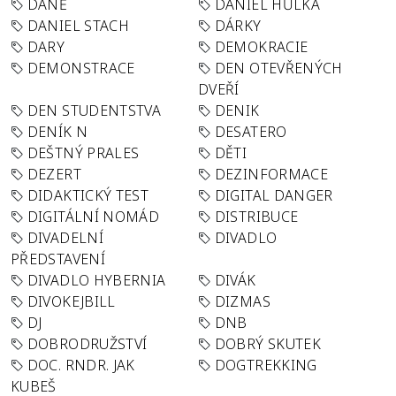
DANĚ
DANIEL HŮLKA
DANIEL STACH
DÁRKY
DARY
DEMOKRACIE
DEMONSTRACE
DEN OTEVŘENÝCH
DVEŘÍ
DEN STUDENTSTVA
DENIK
DENÍK N
DESATERO
DEŠTNÝ PRALES
DĚTI
DEZERT
DEZINFORMACE
DIDAKTICKÝ TEST
DIGITAL DANGER
DIGITÁLNÍ NOMÁD
DISTRIBUCE
DIVADELNÍ
DIVADLO
PŘEDSTAVENÍ
DIVADLO HYBERNIA
DIVÁK
DIVOKEJBILL
DIZMAS
DJ
DNB
DOBRODRUŽSTVÍ
DOBRÝ SKUTEK
DOC. RNDR. JAK
DOGTREKKING
KUBEŠ