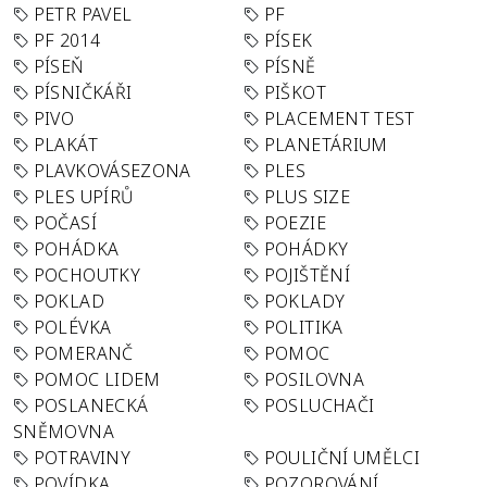
PETR PAVEL
PF
PF 2014
PÍSEK
PÍSEŇ
PÍSNĚ
PÍSNIČKÁŘI
PIŠKOT
PIVO
PLACEMENT TEST
PLAKÁT
PLANETÁRIUM
PLAVKOVÁSEZONA
PLES
PLES UPÍRŮ
PLUS SIZE
POČASÍ
POEZIE
POHÁDKA
POHÁDKY
POCHOUTKY
POJIŠTĚNÍ
POKLAD
POKLADY
POLÉVKA
POLITIKA
POMERANČ
POMOC
POMOC LIDEM
POSILOVNA
POSLANECKÁ
POSLUCHAČI
SNĚMOVNA
POTRAVINY
POULIČNÍ UMĚLCI
POVÍDKA
POZOROVÁNÍ