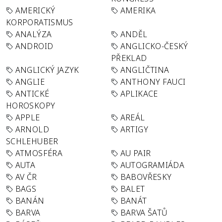
AMERICKÝ
AMERIKA
KORPORATISMUS
ANALÝZA
ANDĚL
ANDROID
ANGLICKO-ČESKÝ
PŘEKLAD
ANGLICKÝ JAZYK
ANGLIČTINA
ANGLIE
ANTHONY FAUCI
ANTICKÉ
APLIKACE
HOROSKOPY
APPLE
AREÁL
ARNOLD
ARTIGY
SCHLEHUBER
ATMOSFÉRA
AU PAIR
AUTA
AUTOGRAMIÁDA
AV ČR
BABOVŘESKY
BAGS
BALET
BANÁN
BANÁT
BARVA
BARVA ŠATŮ