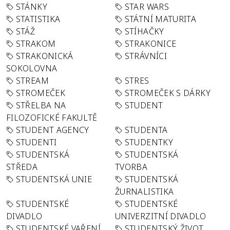
STÁNKY
STAR WARS
STATISTIKA
STÁTNÍ MATURITA
STÁŽ
STÍHAČKY
STRAKOM
STRAKONICE
STRAKONICKÁ
STRÁVNÍCI
SOKOLOVNA
STREAM
STRES
STROMEČEK
STROMEČEK S DÁRKY
STŘELBA NA
STUDENT
FILOZOFICKÉ FAKULTĚ
STUDENT AGENCY
STUDENTA
STUDENTI
STUDENTKY
STUDENTSKÁ
STUDENTSKÁ
STŘEDA
TVORBA
STUDENTSKÁ UNIE
STUDENTSKÁ
ŽURNALISTIKA
STUDENTSKÉ
STUDENTSKÉ
DIVADLO
UNIVERZITNÍ DIVADLO
STUDENTSKÉ VAŘENÍ
STUDENTSKÝ ŽIVOT