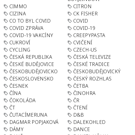
CIMMO
CITRON
CIZINA
CK FISHER
CO TO BYL COVID
COVID
COVID ZPRÁVA
COVID-19
COVID-19 VAKCÍNY
CREEPYPASTA
CUKROVÍ
CVIČENÍ
CYCLING
CZECH-US
ČESKÁ REPUBLIKA
ČESKÁ TELEVIZE
ČESKÉ BUDĚJOVICE
ČESKÉ TRADICE
ČESKOBUDĚJOVICKO
ČESKOBUDĚJOVICKÝ
ČESKOSLOVENSKO
ČESKÝ ROZHLAS
ČESNEK
ČETBA
ČÍNA
ČINOHRA
ČOKOLÁDA
ČR
ČT
ČTENÍ
ČUTACÍMERUNA
D&B
DAGMAR POPJAKOVÁ
DALEKOHLED
DÁMY
DANCE