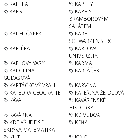
KAPELA
KAPELY
KAPR
KAPR S
BRAMBOROVÝM
SALÁTEM
KAREL ČAPEK
KAREL
SCHWARZENBERG
KARIÉRA
KARLOVA
UNIVERZITA
KARLOVY VARY
KARMA
KAROLÍNA
KARTÁČEK
GUDASOVÁ
KARTÁČKOVÝ VRAH
KARVINÁ
KATEDRA GEOGRAFIE
KATEŘINA ŽEJDLOVÁ
KÁVA
KAVÁRENSKÉ
HISTORKY
KAVÁRNA
KD VLTAVA
KDE VŠUDE SE
KEŇA
SKRÝVÁ MATEMATIKA
KILT
KINO