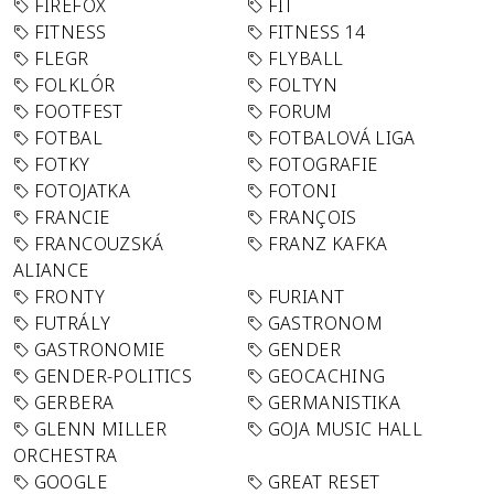
FIREFOX
FIT
FITNESS
FITNESS 14
FLEGR
FLYBALL
FOLKLÓR
FOLTYN
FOOTFEST
FORUM
FOTBAL
FOTBALOVÁ LIGA
FOTKY
FOTOGRAFIE
FOTOJATKA
FOTONI
FRANCIE
FRANÇOIS
FRANCOUZSKÁ
FRANZ KAFKA
ALIANCE
FRONTY
FURIANT
FUTRÁLY
GASTRONOM
GASTRONOMIE
GENDER
GENDER-POLITICS
GEOCACHING
GERBERA
GERMANISTIKA
GLENN MILLER
GOJA MUSIC HALL
ORCHESTRA
GOOGLE
GREAT RESET