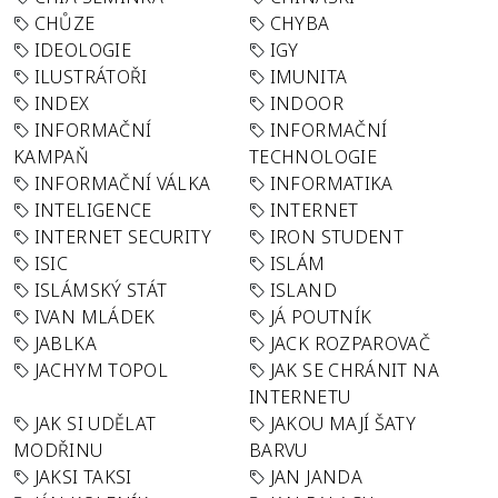
CHŮZE
CHYBA
IDEOLOGIE
IGY
ILUSTRÁTOŘI
IMUNITA
INDEX
INDOOR
INFORMAČNÍ
INFORMAČNÍ
KAMPAŇ
TECHNOLOGIE
INFORMAČNÍ VÁLKA
INFORMATIKA
INTELIGENCE
INTERNET
INTERNET SECURITY
IRON STUDENT
ISIC
ISLÁM
ISLÁMSKÝ STÁT
ISLAND
IVAN MLÁDEK
JÁ POUTNÍK
JABLKA
JACK ROZPAROVAČ
JACHYM TOPOL
JAK SE CHRÁNIT NA
INTERNETU
JAK SI UDĚLAT
JAKOU MAJÍ ŠATY
MODŘINU
BARVU
JAKSI TAKSI
JAN JANDA