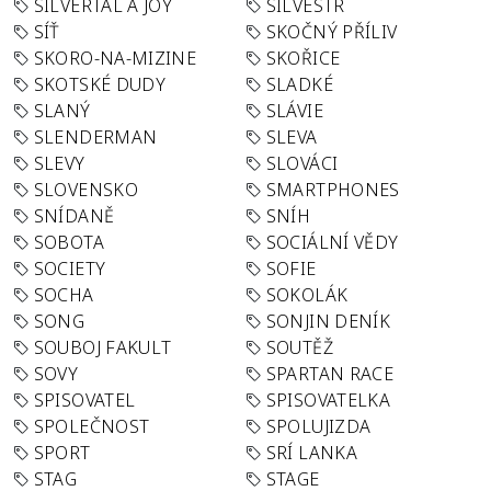
SILVERTAL A JOY
SILVESTR
SÍŤ
SKOČNÝ PŘÍLIV
SKORO-NA-MIZINE
SKOŘICE
SKOTSKÉ DUDY
SLADKÉ
SLANÝ
SLÁVIE
SLENDERMAN
SLEVA
SLEVY
SLOVÁCI
SLOVENSKO
SMARTPHONES
SNÍDANĚ
SNÍH
SOBOTA
SOCIÁLNÍ VĚDY
SOCIETY
SOFIE
SOCHA
SOKOLÁK
SONG
SONJIN DENÍK
SOUBOJ FAKULT
SOUTĚŽ
SOVY
SPARTAN RACE
SPISOVATEL
SPISOVATELKA
SPOLEČNOST
SPOLUJIZDA
SPORT
SRÍ LANKA
STAG
STAGE