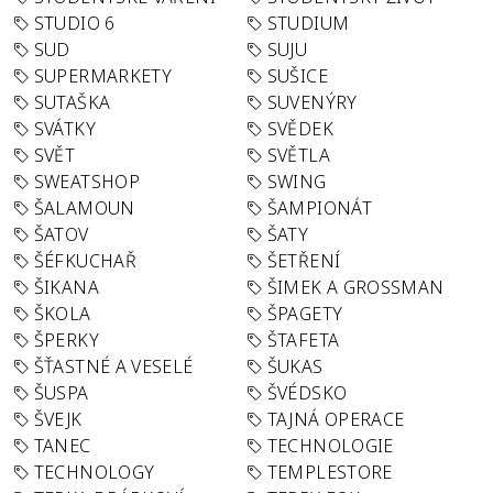
STUDIO 6
STUDIUM
SUD
SUJU
SUPERMARKETY
SUŠICE
SUTAŠKA
SUVENÝRY
SVÁTKY
SVĚDEK
SVĚT
SVĚTLA
SWEATSHOP
SWING
ŠALAMOUN
ŠAMPIONÁT
ŠATOV
ŠATY
ŠÉFKUCHAŘ
ŠETŘENÍ
ŠIKANA
ŠIMEK A GROSSMAN
ŠKOLA
ŠPAGETY
ŠPERKY
ŠTAFETA
ŠŤASTNÉ A VESELÉ
ŠUKAS
ŠUSPA
ŠVÉDSKO
ŠVEJK
TAJNÁ OPERACE
TANEC
TECHNOLOGIE
TECHNOLOGY
TEMPLESTORE