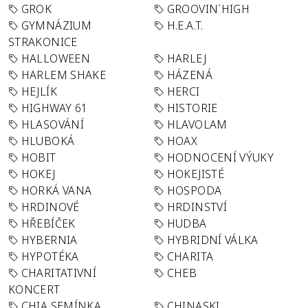
GROK
GROOVIN´HIGH
GYMNÁZIUM
H.E.A.T.
STRAKONICE
HALLOWEEN
HARLEJ
HARLEM SHAKE
HÁZENÁ
HEJLÍK
HERCI
HIGHWAY 61
HISTORIE
HLASOVÁNÍ
HLAVOLAM
HLUBOKÁ
HOAX
HOBIT
HODNOCENÍ VÝUKY
HOKEJ
HOKEJISTÉ
HORKÁ VANA
HOSPODA
HRDINOVÉ
HRDINSTVÍ
HŘEBÍČEK
HUDBA
HYBERNIA
HYBRIDNÍ VÁLKA
HYPOTÉKA
CHARITA
CHARITATIVNÍ
CHEB
KONCERT
CHIA SEMÍNKA
CHINASKI