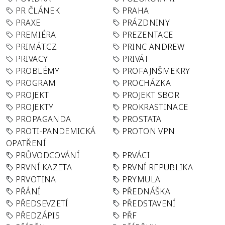
PR ČLÁNEK
PRAHA
PRAXE
PRÁZDNINY
PREMIÉRA
PREZENTACE
PRIMÁT.CZ
PRINC ANDREW
PRIVACY
PRIVÁT
PROBLÉMY
PROFAJNŠMEKRY
PROGRAM
PROCHÁZKA
PROJEKT
PROJEKT SBOR
PROJEKTY
PROKRASTINACE
PROPAGANDA
PROSTATA
PROTI-PANDEMICKÁ
PROTON VPN
OPATŘENÍ
PRŮVODCOVÁNÍ
PRVÁCI
PRVNÍ KAZETA
PRVNÍ REPUBLIKA
PRVOTINA
PRYMULA
PŘÁNÍ
PŘEDNÁŠKA
PŘEDSEVZETÍ
PŘEDSTAVENÍ
PŘEDZÁPIS
PŘF