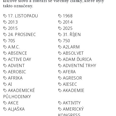
klíčové slovo a zobrazí se všechny články, které byly
takto označeny.
17. LISTOPADU
1968
2013
2014
2015
2025
24. PROSINEC
31. ŘÍJEN
70S
750
A.M.C.
A2LARM
ABSENCE
ABSOLVET
ACTIVE DAY
ADAM ĎURICA
ADVENT
ADVENTNÍ TRHY
AEROBIC
AFERA
AFRIKA
AGRESOR
AI
AIESEC
AKADEMICKÉ
AKADEMIE
PŮLHODINKY
AKCE
AKTIVITY
ALJAŠKA
AMERICKÝ
KONGRESS