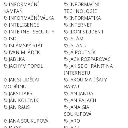
INFORMAČNÍ
INFORMAČNÍ
KAMPAŇ
TECHNOLOGIE
INFORMAČNÍ VÁLKA
INFORMATIKA
INTELIGENCE
INTERNET
INTERNET SECURITY
IRON STUDENT
ISIC
ISLÁM
ISLÁMSKÝ STÁT
ISLAND
IVAN MLÁDEK
JÁ POUTNÍK
JABLKA
JACK ROZPAROVAČ
JACHYM TOPOL
JAK SE CHRÁNIT NA
INTERNETU
JAK SI UDĚLAT
JAKOU MAJÍ ŠATY
MODŘINU
BARVU
JAKSI TAKSI
JAN JANDA
JÁN KOLENÍK
JAN PALACH
JAN RAUS
JANA GIA
SOUKUPOVÁ
JANA SOUKUPOVÁ
JARO
JAZYK
JAZZ