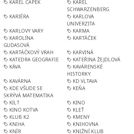
KAREL ČAPEK
KAREL
SCHWARZENBERG
KARIÉRA
KARLOVA
UNIVERZITA
KARLOVY VARY
KARMA
KAROLÍNA
KARTÁČEK
GUDASOVÁ
KARTÁČKOVÝ VRAH
KARVINÁ
KATEDRA GEOGRAFIE
KATEŘINA ŽEJDLOVÁ
KÁVA
KAVÁRENSKÉ
HISTORKY
KAVÁRNA
KD VLTAVA
KDE VŠUDE SE
KEŇA
SKRÝVÁ MATEMATIKA
KILT
KINO
KINO KOTVA
KLEŤ
KLUB K2
KMENY
KNIHA
KNIHOVNA
KNÍR
KNIŽNÍ KLUB