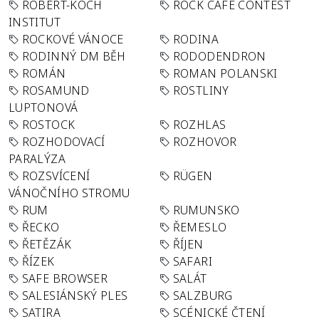
ROBERT-KOCH
ROCK CAFÉ CONTEST
INSTITUT
ROCKOVÉ VÁNOCE
RODINA
RODINNÝ DM BĚH
RODODENDRON
ROMÁN
ROMAN POLANSKI
ROSAMUND
ROSTLINY
LUPTONOVÁ
ROSTOCK
ROZHLAS
ROZHODOVACÍ
ROZHOVOR
PARALÝZA
ROZSVÍCENÍ
RÜGEN
VÁNOČNÍHO STROMU
RUM
RUMUNSKO
ŘECKO
ŘEMESLO
ŘETĚZÁK
ŘÍJEN
ŘÍZEK
SAFARI
SAFE BROWSER
SALÁT
SALESIÁNSKÝ PLES
SALZBURG
SATIRA
SCÉNICKÉ ČTENÍ