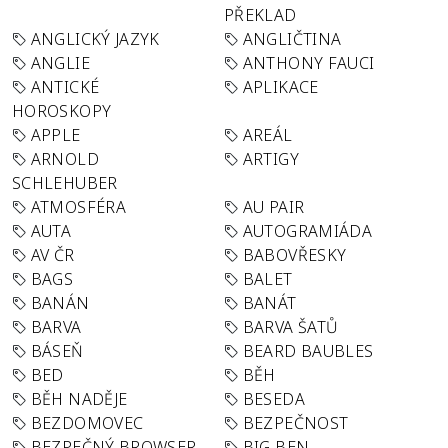
PŘEKLAD
ANGLICKÝ JAZYK
ANGLIČTINA
ANGLIE
ANTHONY FAUCI
ANTICKÉ
APLIKACE
HOROSKOPY
APPLE
AREÁL
ARNOLD
ARTIGY
SCHLEHUBER
ATMOSFÉRA
AU PAIR
AUTA
AUTOGRAMIÁDA
AV ČR
BABOVŘESKY
BAGS
BALET
BANÁN
BANÁT
BARVA
BARVA ŠATŮ
BÁSEŇ
BEARD BAUBLES
BED
BĚH
BĚH NADĚJE
BESEDA
BEZDOMOVEC
BEZPEČNOST
BEZPEČNÝ BROWSER
BIG BEN