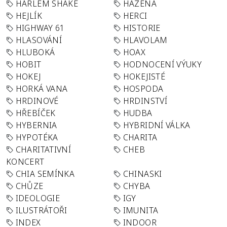
HARLEM SHAKE
HÁZENÁ
HEJLÍK
HERCI
HIGHWAY 61
HISTORIE
HLASOVÁNÍ
HLAVOLAM
HLUBOKÁ
HOAX
HOBIT
HODNOCENÍ VÝUKY
HOKEJ
HOKEJISTÉ
HORKÁ VANA
HOSPODA
HRDINOVÉ
HRDINSTVÍ
HŘEBÍČEK
HUDBA
HYBERNIA
HYBRIDNÍ VÁLKA
HYPOTÉKA
CHARITA
CHARITATIVNÍ
CHEB
KONCERT
CHIA SEMÍNKA
CHINASKI
CHŮZE
CHYBA
IDEOLOGIE
IGY
ILUSTRÁTOŘI
IMUNITA
INDEX
INDOOR