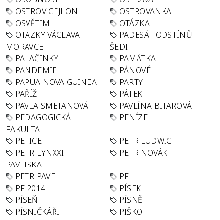
OSTROV CEJLON
OSTROVANKA
OSVĚTIM
OTÁZKA
OTÁZKY VÁCLAVA
PADESÁT ODSTÍNŮ
MORAVCE
ŠEDI
PALAČINKY
PAMÁTKA
PANDEMIE
PÁNOVÉ
PAPUA NOVA GUINEA
PARTY
PAŘÍŽ
PÁTEK
PAVLA SMETANOVÁ
PAVLÍNA BITAROVÁ
PEDAGOGICKÁ
PENÍZE
FAKULTA
PETICE
PETR LUDWIG
PETR LYNXXI
PETR NOVÁK
PAVLISKA
PETR PAVEL
PF
PF 2014
PÍSEK
PÍSEŇ
PÍSNĚ
PÍSNIČKÁŘI
PIŠKOT