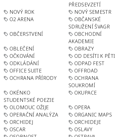
PŘEDSEVZETÍ
NOVÝ ROK
NOVÝ SEMESTR
O2 ARENA
OBČANSKÉ
SDRUŽENÍ ŠVAGR
OBČERSTVENÍ
OBCHODNÍ
AKADEMIE
OBLEČENÍ
OBRAZY
OČKOVÁNÍ
OD DESÍTI K PĚTI
ODKLÁDÁNÍ
ODPAD FEST
OFFICE SUITE
OFFROAD
OCHRANA PŘÍRODY
OCHRANA
SOUKROMÍ
OKÉNKO
OKUPACE
STUDENTSKÉ POEZIE
OLOMOUC OŽIJE
OPERA
OPERAČNÍ ANALÝZA
ORGANIC MAPS
ORCHIDEJ
ORCHIDEJE
OSCAR
OSLAVY
OSOBNOST
OSTRAVA