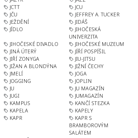
JCTT
JCU
JČU
JEFFREY A. TUCKER
JEŽDĚNÍ
JIDÁŠ
JÍDLO
JIHOČESKÁ
UNIVERZITA
JIHOČESKÉ DIVADLO
JIHOČESKÉ MUZEUM
JINÁ ÚTERÝ
JÍŘÍ POSPÍŠIL
JIŘÍ ZONYGA
JIU-JITSU
JIŽAN A BLONDÝNA
JIŽNÍ ČECHY
JMELÍ
JOGA
JOGGING
JOPLIN
JU
JU MAGAZÍN
JUGI
JUMAGAZÍN
KAMPUS
KANČÍ STEZKA
KAPELA
KAPELY
KAPR
KAPR S
BRAMBOROVÝM
SALÁTEM