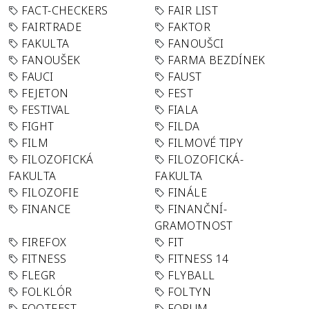
FACT-CHECKERS
FAIR LIST
FAIRTRADE
FAKTOR
FAKULTA
FANOUŠCI
FANOUŠEK
FARMA BEZDÍNEK
FAUCI
FAUST
FEJETON
FEST
FESTIVAL
FIALA
FIGHT
FILDA
FILM
FILMOVÉ TIPY
FILOZOFICKÁ
FILOZOFICKÁ-
FAKULTA
FAKULTA
FILOZOFIE
FINÁLE
FINANCE
FINANČNÍ-
GRAMOTNOST
FIREFOX
FIT
FITNESS
FITNESS 14
FLEGR
FLYBALL
FOLKLÓR
FOLTYN
FOOTFEST
FORUM