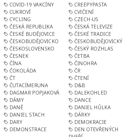
COVID-19 VAKCÍNY
CREEPYPASTA
CUKROVÍ
CVIČENÍ
CYCLING
CZECH-US
ČESKÁ REPUBLIKA
ČESKÁ TELEVIZE
ČESKÉ BUDĚJOVICE
ČESKÉ TRADICE
ČESKOBUDĚJOVICKO
ČESKOBUDĚJOVICKÝ
ČESKOSLOVENSKO
ČESKÝ ROZHLAS
ČESNEK
ČETBA
ČÍNA
ČINOHRA
ČOKOLÁDA
ČR
ČT
ČTENÍ
ČUTACÍMERUNA
D&B
DAGMAR POPJAKOVÁ
DALEKOHLED
DÁMY
DANCE
DANĚ
DANIEL HŮLKA
DANIEL STACH
DÁRKY
DARY
DEMOKRACIE
DEMONSTRACE
DEN OTEVŘENÝCH
DVEŘÍ