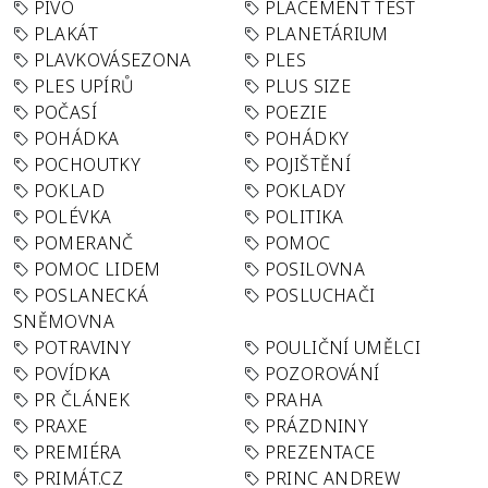
PIVO
PLACEMENT TEST
PLAKÁT
PLANETÁRIUM
PLAVKOVÁSEZONA
PLES
PLES UPÍRŮ
PLUS SIZE
POČASÍ
POEZIE
POHÁDKA
POHÁDKY
POCHOUTKY
POJIŠTĚNÍ
POKLAD
POKLADY
POLÉVKA
POLITIKA
POMERANČ
POMOC
POMOC LIDEM
POSILOVNA
POSLANECKÁ
POSLUCHAČI
SNĚMOVNA
POTRAVINY
POULIČNÍ UMĚLCI
POVÍDKA
POZOROVÁNÍ
PR ČLÁNEK
PRAHA
PRAXE
PRÁZDNINY
PREMIÉRA
PREZENTACE
PRIMÁT.CZ
PRINC ANDREW