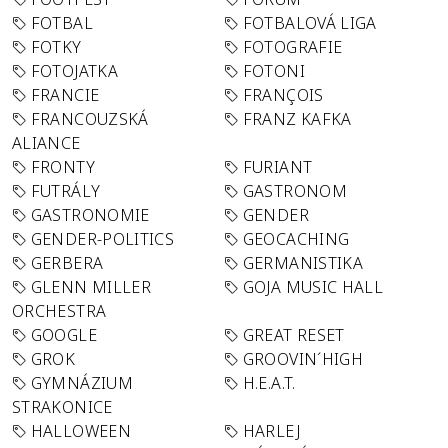
FOTBAL
FOTBALOVÁ LIGA
FOTKY
FOTOGRAFIE
FOTOJATKA
FOTONI
FRANCIE
FRANÇOIS
FRANCOUZSKÁ
FRANZ KAFKA
ALIANCE
FRONTY
FURIANT
FUTRÁLY
GASTRONOM
GASTRONOMIE
GENDER
GENDER-POLITICS
GEOCACHING
GERBERA
GERMANISTIKA
GLENN MILLER
GOJA MUSIC HALL
ORCHESTRA
GOOGLE
GREAT RESET
GROK
GROOVIN´HIGH
GYMNÁZIUM
H.E.A.T.
STRAKONICE
HALLOWEEN
HARLEJ