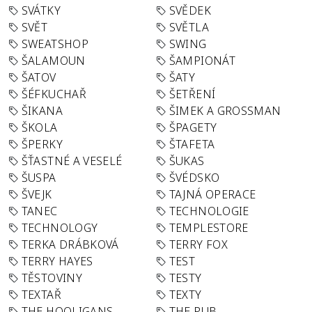
SVÁTKY
SVĚDEK
SVĚT
SVĚTLA
SWEATSHOP
SWING
ŠALAMOUN
ŠAMPIONÁT
ŠATOV
ŠATY
ŠÉFKUCHAŘ
ŠETŘENÍ
ŠIKANA
ŠIMEK A GROSSMAN
ŠKOLA
ŠPAGETY
ŠPERKY
ŠTAFETA
ŠŤASTNÉ A VESELÉ
ŠUKAS
ŠUSPA
ŠVÉDSKO
ŠVEJK
TAJNÁ OPERACE
TANEC
TECHNOLOGIE
TECHNOLOGY
TEMPLESTORE
TERKA DRÁBKOVÁ
TERRY FOX
TERRY HAYES
TEST
TĚSTOVINY
TESTY
TEXTAŘ
TEXTY
THE HOOLIGANS
THE PUB