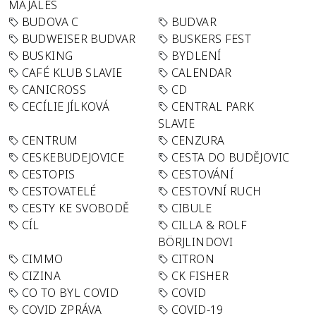
MAJÁLES
BUDOVA C
BUDVAR
BUDWEISER BUDVAR
BUSKERS FEST
BUSKING
BYDLENÍ
CAFÉ KLUB SLAVIE
CALENDAR
CANICROSS
CD
CECÍLIE JÍLKOVÁ
CENTRAL PARK
SLAVIE
CENTRUM
CENZURA
CESKEBUDEJOVICE
CESTA DO BUDĚJOVIC
CESTOPIS
CESTOVÁNÍ
CESTOVATELÉ
CESTOVNÍ RUCH
CESTY KE SVOBODĚ
CIBULE
CÍL
CILLA & ROLF
BÖRJLINDOVI
CIMMO
CITRON
CIZINA
CK FISHER
CO TO BYL COVID
COVID
COVID ZPRÁVA
COVID-19