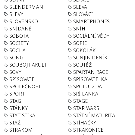
SLENDERMAN
SLEVA
SLEVY
SLOVÁCI
SLOVENSKO
SMARTPHONES
SNÍDANĚ
SNÍH
SOBOTA
SOCIÁLNÍ VĚDY
SOCIETY
SOFIE
SOCHA
SOKOLÁK
SONG
SONJIN DENÍK
SOUBOJ FAKULT
SOUTĚŽ
SOVY
SPARTAN RACE
SPISOVATEL
SPISOVATELKA
SPOLEČNOST
SPOLUJIZDA
SPORT
SRÍ LANKA
STAG
STAGE
STÁNKY
STAR WARS
STATISTIKA
STÁTNÍ MATURITA
STÁŽ
STÍHAČKY
STRAKOM
STRAKONICE