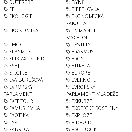
DUTERTRE
DÝNĚ
EF
EIFFELOVKA
EKOLOGIE
EKONOMICKÁ
FAKULTA
EKONOMIKA
EMMANUEL
MACRON
EMOCE
EPSTEIN
ERASMUS
ERASMUS+
ERIK AXL SUND
EROS
ESEJ
ETIKETA
ETIOPIE
EUROPE
EVA BUREŠOVÁ
EVERNOTE
EVROPSKÝ
EVROPSKÝ
PARLAMENT
PARLAMENT MLÁDEŽE
EXIT TOUR
EXKURZE
EXMUSLIMKA
EXOTICKÉ ROSTLINY
EXOTIKA
EXPLOZE
EYP
F-DROID
FABRIKA
FACEBOOK