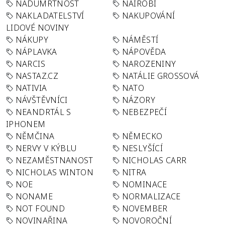
NADÚMRTNOST
NAIROBI
NAKLADATELSTVÍ
NAKUPOVÁNÍ
LIDOVÉ NOVINY
NÁKUPY
NÁMĚSTÍ
NÁPLAVKA
NÁPOVĚDA
NARCIS
NAROZENINY
NASTAZ.CZ
NATÁLIE GROSSOVÁ
NATIVIA
NATO
NÁVŠTĚVNÍCI
NÁZORY
NEANDRTÁL S
NEBEZPEČÍ
IPHONEM
NĚMČINA
NĚMECKO
NERVY V KÝBLU
NESLYŠÍCÍ
NEZAMĚSTNANOST
NICHOLAS CARR
NICHOLAS WINTON
NITRA
NOE
NOMINACE
NONAME
NORMALIZACE
NOT FOUND
NOVEMBER
NOVINAŘINA
NOVOROČNÍ