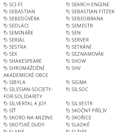
SCI-FI
SEARCH ENGINE
SEBASTIAN
SEBASTIAN FITZEK
SEBEDŮVĚRA
SEBEOBRANA
SEDLÁCI
SEMESTR
SEMINÁŘE
SEN
SERIÁL
SERVER
SESTRA
SETKÁNÍ
SEX
SEZNAMOVÁK
SHAKESPEARE
SHOW
SHROMÁŽDĚNÍ
SHV
AKADEMICKÉ OBCE
SIBYLA
SIGMA
SILESIAN-SOCIETY-
SILSOC
FOR-SOLIDARITY
SILVERTAL A JOY
SILVESTR
SÍŤ
SKOČNÝ PŘÍLIV
SKORO-NA-MIZINE
SKOŘICE
SKOTSKÉ DUDY
SLADKÉ
SLANÝ
SLÁVIE