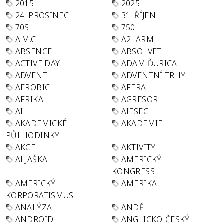
2015
2025
24. PROSINEC
31. ŘÍJEN
70S
750
A.M.C.
A2LARM
ABSENCE
ABSOLVET
ACTIVE DAY
ADAM ĎURICA
ADVENT
ADVENTNÍ TRHY
AEROBIC
AFERA
AFRIKA
AGRESOR
AI
AIESEC
AKADEMICKÉ
AKADEMIE
PŮLHODINKY
AKCE
AKTIVITY
ALJAŠKA
AMERICKÝ
KONGRESS
AMERICKÝ
AMERIKA
KORPORATISMUS
ANALÝZA
ANDĚL
ANDROID
ANGLICKO-ČESKÝ