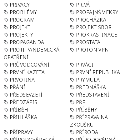
PRIVACY
PRIVÁT
PROBLÉMY
PROFAJNŠMEKRY
PROGRAM
PROCHÁZKA
PROJEKT
PROJEKT SBOR
PROJEKTY
PROKRASTINACE
PROPAGANDA
PROSTATA
PROTI-PANDEMICKÁ
PROTON VPN
OPATŘENÍ
PRŮVODCOVÁNÍ
PRVÁCI
PRVNÍ KAZETA
PRVNÍ REPUBLIKA
PRVOTINA
PRYMULA
PŘÁNÍ
PŘEDNÁŠKA
PŘEDSEVZETÍ
PŘEDSTAVENÍ
PŘEDZÁPIS
PŘF
PŘÍBĚH
PŘÍBĚHY
PŘIHLÁŠKA
PŘÍPRAVA NA
ZKOUŠKU
PŘÍPRAVY
PŘÍRODA
PŘÍRODOVĚDECKÁ
PŘÍRODOVĚDNÁ