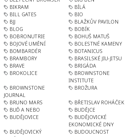
BIKRAM
BÍLÁ
BILL GATES
BIO
BJJ
BLAŽKŮV PAVILON
BLOG
BOBÍK
BOBRONUTRIE
BOHUŠ MATUŠ
BOJOVÉ UMĚNÍ
BOLESTNÉ KAMENY
BOMBARDÉR
BOTANICUS
BRAMBORY
BRASILSKÉ JIU-JITSU
BRAVE
BRIGÁDA
BROKOLICE
BROWNSTONE
INSTITUTE
BROWNSTONE
BROŽURA
JOURNAL
BRUNO MARS
BŘETISLAV ROHÁČEK
BUĎ A NEBO
BUDĚJCE
BUDĚJOVICE
BUDĚJOVICKÉ
EKONOMICKÉ DNY
BUDĚJOVICKÝ
BUDOUCNOST