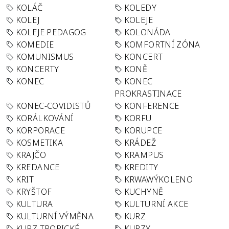
KOLÁČ
KOLEDY
KOLEJ
KOLEJE
KOLEJE PEDAGOG
KOLONÁDA
KOMEDIE
KOMFORTNÍ ZÓNA
KOMUNISMUS
KONCERT
KONCERTY
KONĚ
KONEC
KONEC
PROKRASTINACE
KONEC-COVIDISTŮ
KONFERENCE
KORÁLKOVÁNÍ
KORFU
KORPORACE
KORUPCE
KOSMETIKA
KRÁDEŽ
KRAJČO
KRAMPUS
KREDANCE
KREDITY
KRIT
KRWAWÝKOLENO
KRYŠTOF
KUCHYNĚ
KULTURA
KULTURNÍ AKCE
KULTURNÍ VÝMĚNA
KURZ
KURZ TROPICKÉ
KURZY