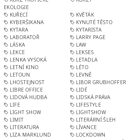
EKOLOGIE
KUŘECÍ
KVĚTÁK
KYBERŠIKANA
KYNUTÉ TĚSTO
KYTARA
KYTARISTA
LABORATOŘ
LARRY PAGE
LÁSKA
LAW
LEKCE
LEKSES
LENKA VYSOKÁ
LETADLA
LETNÍ KINO
LÉTO
LETOUN
LEVNĚ
LHOSTEJNOST
LIBOR GRUBHOFFER
LIBRE OFFICE
LIDÉ
LIDOVÁ HUDBA
LIDSKÁ PRÁVA
LIFE
LIFESTYLE
LIGHT SHOW
LIGHTSHOW
LIMIT
LITERÁRNÍ ŠLEH
LITERATURA
LÍVANCE
LIZA MARKLUND
LOCKDOWN