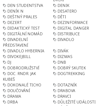
DEN STUDENTSTVA
DENIK
DENÍK N
DESATERO
DEŠTNÝ PRALES
DĚTI
DEZERT
DEZINFORMACE
DIDAKTICKÝ TEST
DIGITAL DANGER
DIGITÁLNÍ NOMÁD
DISTRIBUCE
DIVADELNÍ
DIVADLO
PŘEDSTAVENÍ
DIVADLO HYBERNIA
DIVÁK
DIVOKEJBILL
DIZMAS
DJ
DNB
DOBRODRUŽSTVÍ
DOBRÝ SKUTEK
DOC. RNDR. JAK
DOGTREKKING
KUBEŠ
DOKONALÉ TICHO
DOTAZNÍK
DOUČOVÁNÍ
DRABOVA
DRAMA
DRAVCI
DRBA
DŮLEŽITÉ UDÁLOSTI