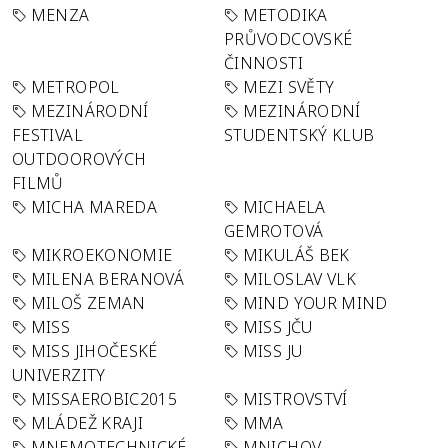
MENZA
METODIKA
PRŮVODCOVSKÉ
ČINNOSTI
METROPOL
MEZI SVĚTY
MEZINÁRODNÍ
MEZINÁRODNÍ
FESTIVAL
STUDENTSKÝ KLUB
OUTDOOROVÝCH
FILMŮ
MICHA MAREDA
MICHAELA
GEMROTOVÁ
MIKROEKONOMIE
MIKULÁŠ BEK
MILENA BERANOVÁ
MILOSLAV VLK
MILOŠ ZEMAN
MIND YOUR MIND
MISS
MISS JČU
MISS JIHOČESKÉ
MISS JU
UNIVERZITY
MISSAEROBIC2015
MISTROVSTVÍ
MLÁDEŽ KRAJI
MMA
MNEMOTECHNICKÉ
MNICHOV