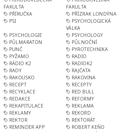
FAKULTA
FAKULTA
PŘÍRUČKA
PŘÍZRAK LONDÝNA
PSI
PSYCHOLOGICKÁ
VÁLKA
PSYCHOLOGIE
PSYCHOLOGY
PŮLMARATON
PŮLNOČNÍ
PUNČ
PYROTECHNIKA
PYŽAMO
RADIO
RÁDIO K2
RADIOK2
RADY
RAJČATA
RAKOUSKO
RAKOVINA
RECEPT
RECEPTY
RECYKLACE
RED BULL
REDAKCE
REFORMY
REKAPITULACE
REKLAMA
REKLAMY
REKORD
REKTOR
REKTORÁT
REMINDER APP
ROBERT KEŇO