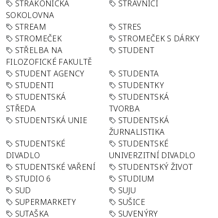
STRAKONICKÁ
STRÁVNÍCI
SOKOLOVNA
STREAM
STRES
STROMEČEK
STROMEČEK S DÁRKY
STŘELBA NA
STUDENT
FILOZOFICKÉ FAKULTĚ
STUDENT AGENCY
STUDENTA
STUDENTI
STUDENTKY
STUDENTSKÁ
STUDENTSKÁ
STŘEDA
TVORBA
STUDENTSKÁ UNIE
STUDENTSKÁ
ŽURNALISTIKA
STUDENTSKÉ
STUDENTSKÉ
DIVADLO
UNIVERZITNÍ DIVADLO
STUDENTSKÉ VAŘENÍ
STUDENTSKÝ ŽIVOT
STUDIO 6
STUDIUM
SUD
SUJU
SUPERMARKETY
SUŠICE
SUTAŠKA
SUVENÝRY