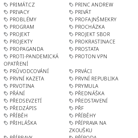
PRIMÁT.CZ
PRINC ANDREW
PRIVACY
PRIVÁT
PROBLÉMY
PROFAJNŠMEKRY
PROGRAM
PROCHÁZKA
PROJEKT
PROJEKT SBOR
PROJEKTY
PROKRASTINACE
PROPAGANDA
PROSTATA
PROTI-PANDEMICKÁ
PROTON VPN
OPATŘENÍ
PRŮVODCOVÁNÍ
PRVÁCI
PRVNÍ KAZETA
PRVNÍ REPUBLIKA
PRVOTINA
PRYMULA
PŘÁNÍ
PŘEDNÁŠKA
PŘEDSEVZETÍ
PŘEDSTAVENÍ
PŘEDZÁPIS
PŘF
PŘÍBĚH
PŘÍBĚHY
PŘIHLÁŠKA
PŘÍPRAVA NA
ZKOUŠKU
PŘÍPRAVY
PŘÍRODA