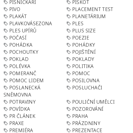
PÍSNIČKÁŘI
PIŠKOT
PIVO
PLACEMENT TEST
PLAKÁT
PLANETÁRIUM
PLAVKOVÁSEZONA
PLES
PLES UPÍRŮ
PLUS SIZE
POČASÍ
POEZIE
POHÁDKA
POHÁDKY
POCHOUTKY
POJIŠTĚNÍ
POKLAD
POKLADY
POLÉVKA
POLITIKA
POMERANČ
POMOC
POMOC LIDEM
POSILOVNA
POSLANECKÁ
POSLUCHAČI
SNĚMOVNA
POTRAVINY
POULIČNÍ UMĚLCI
POVÍDKA
POZOROVÁNÍ
PR ČLÁNEK
PRAHA
PRAXE
PRÁZDNINY
PREMIÉRA
PREZENTACE