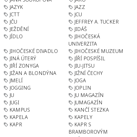
JAZYK
JAZZ
JCTT
JCU
JČU
JEFFREY A. TUCKER
JEŽDĚNÍ
JIDÁŠ
JÍDLO
JIHOČESKÁ
UNIVERZITA
JIHOČESKÉ DIVADLO
JIHOČESKÉ MUZEUM
JINÁ ÚTERÝ
JÍŘÍ POSPÍŠIL
JIŘÍ ZONYGA
JIU-JITSU
JIŽAN A BLONDÝNA
JIŽNÍ ČECHY
JMELÍ
JOGA
JOGGING
JOPLIN
JU
JU MAGAZÍN
JUGI
JUMAGAZÍN
KAMPUS
KANČÍ STEZKA
KAPELA
KAPELY
KAPR
KAPR S
BRAMBOROVÝM