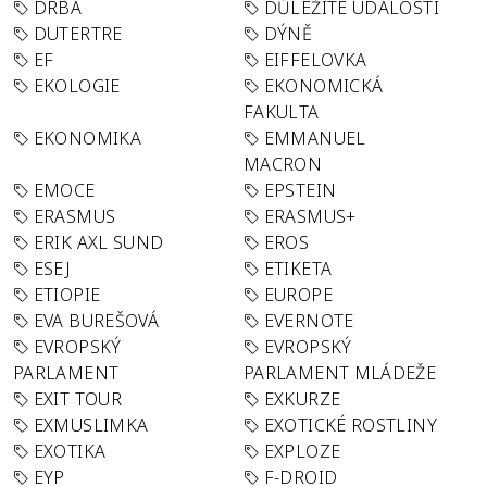
DRBA
DŮLEŽITÉ UDÁLOSTI
DUTERTRE
DÝNĚ
EF
EIFFELOVKA
EKOLOGIE
EKONOMICKÁ
FAKULTA
EKONOMIKA
EMMANUEL
MACRON
EMOCE
EPSTEIN
ERASMUS
ERASMUS+
ERIK AXL SUND
EROS
ESEJ
ETIKETA
ETIOPIE
EUROPE
EVA BUREŠOVÁ
EVERNOTE
EVROPSKÝ
EVROPSKÝ
PARLAMENT
PARLAMENT MLÁDEŽE
EXIT TOUR
EXKURZE
EXMUSLIMKA
EXOTICKÉ ROSTLINY
EXOTIKA
EXPLOZE
EYP
F-DROID