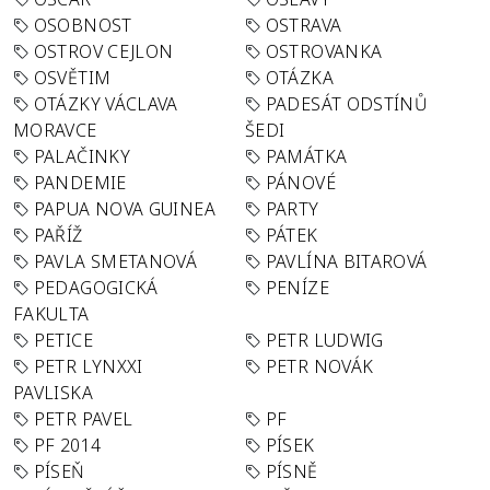
OSOBNOST
OSTRAVA
OSTROV CEJLON
OSTROVANKA
OSVĚTIM
OTÁZKA
OTÁZKY VÁCLAVA
PADESÁT ODSTÍNŮ
MORAVCE
ŠEDI
PALAČINKY
PAMÁTKA
PANDEMIE
PÁNOVÉ
PAPUA NOVA GUINEA
PARTY
PAŘÍŽ
PÁTEK
PAVLA SMETANOVÁ
PAVLÍNA BITAROVÁ
PEDAGOGICKÁ
PENÍZE
FAKULTA
PETICE
PETR LUDWIG
PETR LYNXXI
PETR NOVÁK
PAVLISKA
PETR PAVEL
PF
PF 2014
PÍSEK
PÍSEŇ
PÍSNĚ