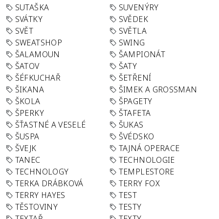
SUTAŠKA
SUVENÝRY
SVÁTKY
SVĚDEK
SVĚT
SVĚTLA
SWEATSHOP
SWING
ŠALAMOUN
ŠAMPIONÁT
ŠATOV
ŠATY
ŠÉFKUCHAŘ
ŠETŘENÍ
ŠIKANA
ŠIMEK A GROSSMAN
ŠKOLA
ŠPAGETY
ŠPERKY
ŠTAFETA
ŠŤASTNÉ A VESELÉ
ŠUKAS
ŠUSPA
ŠVÉDSKO
ŠVEJK
TAJNÁ OPERACE
TANEC
TECHNOLOGIE
TECHNOLOGY
TEMPLESTORE
TERKA DRÁBKOVÁ
TERRY FOX
TERRY HAYES
TEST
TĚSTOVINY
TESTY
TEXTAŘ
TEXTY