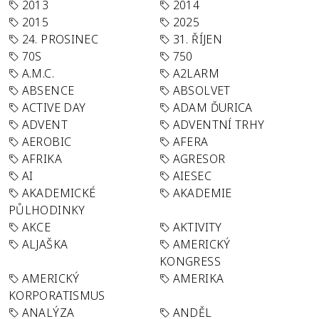
2013
2014
2015
2025
24. PROSINEC
31. ŘÍJEN
70S
750
A.M.C.
A2LARM
ABSENCE
ABSOLVET
ACTIVE DAY
ADAM ĎURICA
ADVENT
ADVENTNÍ TRHY
AEROBIC
AFERA
AFRIKA
AGRESOR
AI
AIESEC
AKADEMICKÉ
AKADEMIE
PŮLHODINKY
AKCE
AKTIVITY
ALJAŠKA
AMERICKÝ
KONGRESS
AMERICKÝ
AMERIKA
KORPORATISMUS
ANALÝZA
ANDĚL