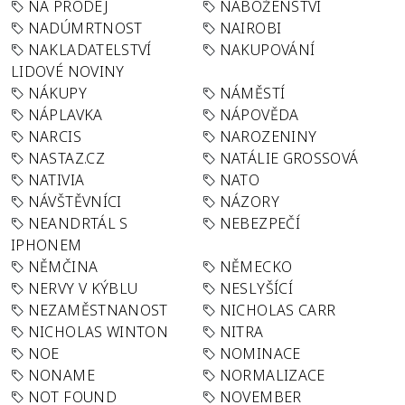
NA PRODEJ
NÁBOŽENSTVÍ
NADÚMRTNOST
NAIROBI
NAKLADATELSTVÍ
NAKUPOVÁNÍ
LIDOVÉ NOVINY
NÁKUPY
NÁMĚSTÍ
NÁPLAVKA
NÁPOVĚDA
NARCIS
NAROZENINY
NASTAZ.CZ
NATÁLIE GROSSOVÁ
NATIVIA
NATO
NÁVŠTĚVNÍCI
NÁZORY
NEANDRTÁL S
NEBEZPEČÍ
IPHONEM
NĚMČINA
NĚMECKO
NERVY V KÝBLU
NESLYŠÍCÍ
NEZAMĚSTNANOST
NICHOLAS CARR
NICHOLAS WINTON
NITRA
NOE
NOMINACE
NONAME
NORMALIZACE
NOT FOUND
NOVEMBER