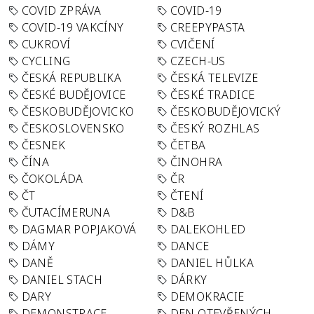
COVID ZPRÁVA
COVID-19
COVID-19 VAKCÍNY
CREEPYPASTA
CUKROVÍ
CVIČENÍ
CYCLING
CZECH-US
ČESKÁ REPUBLIKA
ČESKÁ TELEVIZE
ČESKÉ BUDĚJOVICE
ČESKÉ TRADICE
ČESKOBUDĚJOVICKO
ČESKOBUDĚJOVICKÝ
ČESKOSLOVENSKO
ČESKÝ ROZHLAS
ČESNEK
ČETBA
ČÍNA
ČINOHRA
ČOKOLÁDA
ČR
ČT
ČTENÍ
ČUTACÍMERUNA
D&B
DAGMAR POPJAKOVÁ
DALEKOHLED
DÁMY
DANCE
DANĚ
DANIEL HŮLKA
DANIEL STACH
DÁRKY
DARY
DEMOKRACIE
DEMONSTRACE
DEN OTEVŘENÝCH