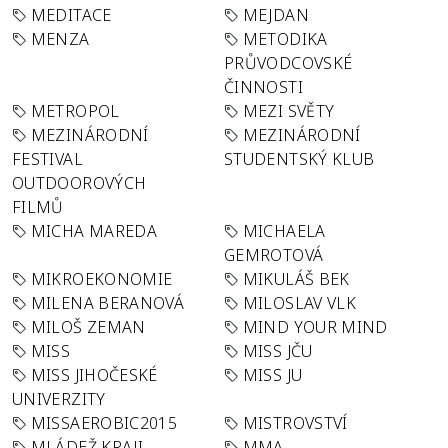
MEDITACE
MEJDAN
MENZA
METODIKA
PRŮVODCOVSKÉ
ČINNOSTI
METROPOL
MEZI SVĚTY
MEZINÁRODNÍ
MEZINÁRODNÍ
FESTIVAL
STUDENTSKÝ KLUB
OUTDOOROVÝCH
FILMŮ
MICHA MAREDA
MICHAELA
GEMROTOVÁ
MIKROEKONOMIE
MIKULÁŠ BEK
MILENA BERANOVÁ
MILOSLAV VLK
MILOŠ ZEMAN
MIND YOUR MIND
MISS
MISS JČU
MISS JIHOČESKÉ
MISS JU
UNIVERZITY
MISSAEROBIC2015
MISTROVSTVÍ
MLÁDEŽ KRAJI
MMA