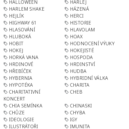
HALLOWEEN
HARLEJ
HARLEM SHAKE
HÁZENÁ
HEJLÍK
HERCI
HIGHWAY 61
HISTORIE
HLASOVÁNÍ
HLAVOLAM
HLUBOKÁ
HOAX
HOBIT
HODNOCENÍ VÝUKY
HOKEJ
HOKEJISTÉ
HORKÁ VANA
HOSPODA
HRDINOVÉ
HRDINSTVÍ
HŘEBÍČEK
HUDBA
HYBERNIA
HYBRIDNÍ VÁLKA
HYPOTÉKA
CHARITA
CHARITATIVNÍ
CHEB
KONCERT
CHIA SEMÍNKA
CHINASKI
CHŮZE
CHYBA
IDEOLOGIE
IGY
ILUSTRÁTOŘI
IMUNITA