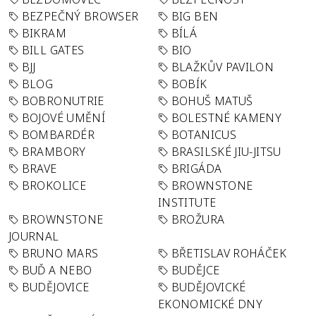
BEZPEČNÝ BROWSER
BIG BEN
BIKRAM
BÍLÁ
BILL GATES
BIO
BJJ
BLAŽKŮV PAVILON
BLOG
BOBÍK
BOBRONUTRIE
BOHUŠ MATUŠ
BOJOVÉ UMĚNÍ
BOLESTNÉ KAMENY
BOMBARDÉR
BOTANICUS
BRAMBORY
BRASILSKÉ JIU-JITSU
BRAVE
BRIGÁDA
BROKOLICE
BROWNSTONE
INSTITUTE
BROWNSTONE
BROŽURA
JOURNAL
BRUNO MARS
BŘETISLAV ROHÁČEK
BUĎ A NEBO
BUDĚJCE
BUDĚJOVICE
BUDĚJOVICKÉ
EKONOMICKÉ DNY