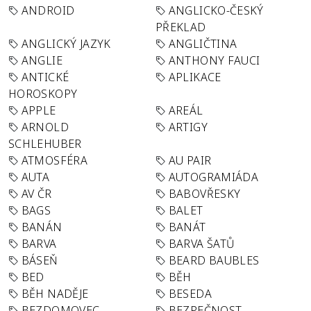
ANDROID
ANGLICKO-ČESKÝ
PŘEKLAD
ANGLICKÝ JAZYK
ANGLIČTINA
ANGLIE
ANTHONY FAUCI
ANTICKÉ
APLIKACE
HOROSKOPY
APPLE
AREÁL
ARNOLD
ARTIGY
SCHLEHUBER
ATMOSFÉRA
AU PAIR
AUTA
AUTOGRAMIÁDA
AV ČR
BABOVŘESKY
BAGS
BALET
BANÁN
BANÁT
BARVA
BARVA ŠATŮ
BÁSEŇ
BEARD BAUBLES
BED
BĚH
BĚH NADĚJE
BESEDA
BEZDOMOVEC
BEZPEČNOST