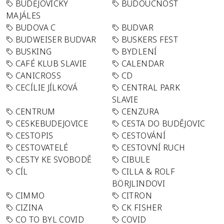
BUDĚJOVICKÝ
BUDOUCNOST
MAJÁLES
BUDOVA C
BUDVAR
BUDWEISER BUDVAR
BUSKERS FEST
BUSKING
BYDLENÍ
CAFÉ KLUB SLAVIE
CALENDAR
CANICROSS
CD
CECÍLIE JÍLKOVÁ
CENTRAL PARK
SLAVIE
CENTRUM
CENZURA
CESKEBUDEJOVICE
CESTA DO BUDĚJOVIC
CESTOPIS
CESTOVÁNÍ
CESTOVATELÉ
CESTOVNÍ RUCH
CESTY KE SVOBODĚ
CIBULE
CÍL
CILLA & ROLF
BÖRJLINDOVI
CIMMO
CITRON
CIZINA
CK FISHER
CO TO BYL COVID
COVID