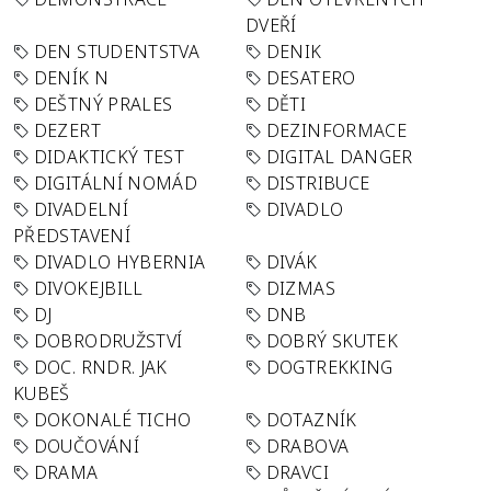
DVEŘÍ
DEN STUDENTSTVA
DENIK
DENÍK N
DESATERO
DEŠTNÝ PRALES
DĚTI
DEZERT
DEZINFORMACE
DIDAKTICKÝ TEST
DIGITAL DANGER
DIGITÁLNÍ NOMÁD
DISTRIBUCE
DIVADELNÍ
DIVADLO
PŘEDSTAVENÍ
DIVADLO HYBERNIA
DIVÁK
DIVOKEJBILL
DIZMAS
DJ
DNB
DOBRODRUŽSTVÍ
DOBRÝ SKUTEK
DOC. RNDR. JAK
DOGTREKKING
KUBEŠ
DOKONALÉ TICHO
DOTAZNÍK
DOUČOVÁNÍ
DRABOVA
DRAMA
DRAVCI