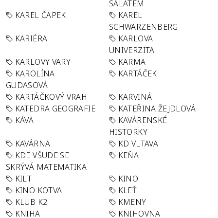
SALÁTEM
KAREL ČAPEK
KAREL
SCHWARZENBERG
KARIÉRA
KARLOVA
UNIVERZITA
KARLOVY VARY
KARMA
KAROLÍNA
KARTÁČEK
GUDASOVÁ
KARTÁČKOVÝ VRAH
KARVINÁ
KATEDRA GEOGRAFIE
KATEŘINA ŽEJDLOVÁ
KÁVA
KAVÁRENSKÉ
HISTORKY
KAVÁRNA
KD VLTAVA
KDE VŠUDE SE
KEŇA
SKRÝVÁ MATEMATIKA
KILT
KINO
KINO KOTVA
KLEŤ
KLUB K2
KMENY
KNIHA
KNIHOVNA