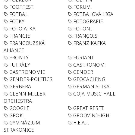
FOOTFEST
FORUM
FOTBAL
FOTBALOVÁ LIGA
FOTKY
FOTOGRAFIE
FOTOJATKA
FOTONI
FRANCIE
FRANÇOIS
FRANCOUZSKÁ
FRANZ KAFKA
ALIANCE
FRONTY
FURIANT
FUTRÁLY
GASTRONOM
GASTRONOMIE
GENDER
GENDER-POLITICS
GEOCACHING
GERBERA
GERMANISTIKA
GLENN MILLER
GOJA MUSIC HALL
ORCHESTRA
GOOGLE
GREAT RESET
GROK
GROOVIN´HIGH
GYMNÁZIUM
H.E.A.T.
STRAKONICE