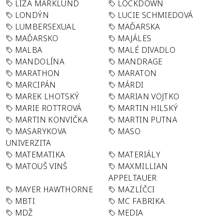
LIZA MARKLUND
LOCKDOWN
LONDÝN
LUCIE SCHMIEDOVÁ
LUMBERSEXUAL
MAĎARSKA
MAĎARSKO
MAJÁLES
MALBA
MALÉ DIVADLO
MANDOLÍNA
MANDRAGE
MARATHON
MARATON
MARCIPÁN
MÁRDI
MAREK LHOTSKÝ
MARIAN VOJTKO
MARIE ROTTROVÁ
MARTIN HILSKÝ
MARTIN KONVIČKA
MARTIN PUTNA
MASARYKOVA
MASO
UNIVERZITA
MATEMATIKA
MATERIÁLY
MATOUŠ VINŠ
MAXMILLIAN
APPELTAUER
MAYER HAWTHORNE
MAZLÍČCI
MBTI
MC FABRIKA
MDŽ
MEDIA