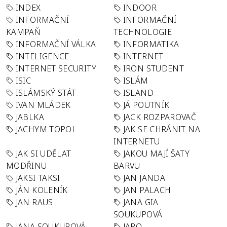
INDEX
INDOOR
INFORMAČNÍ
INFORMAČNÍ
KAMPAŇ
TECHNOLOGIE
INFORMAČNÍ VÁLKA
INFORMATIKA
INTELIGENCE
INTERNET
INTERNET SECURITY
IRON STUDENT
ISIC
ISLÁM
ISLÁMSKÝ STÁT
ISLAND
IVAN MLÁDEK
JÁ POUTNÍK
JABLKA
JACK ROZPAROVAČ
JACHYM TOPOL
JAK SE CHRÁNIT NA
INTERNETU
JAK SI UDĚLAT
JAKOU MAJÍ ŠATY
MODŘINU
BARVU
JAKSI TAKSI
JAN JANDA
JÁN KOLENÍK
JAN PALACH
JAN RAUS
JANA GIA
SOUKUPOVÁ
JANA SOUKUPOVÁ
JARO