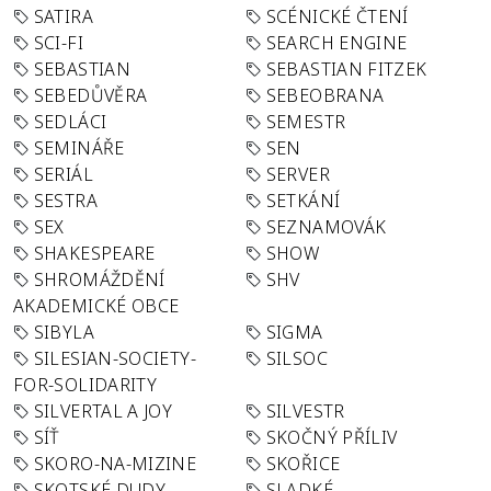
SATIRA
SCÉNICKÉ ČTENÍ
SCI-FI
SEARCH ENGINE
SEBASTIAN
SEBASTIAN FITZEK
SEBEDŮVĚRA
SEBEOBRANA
SEDLÁCI
SEMESTR
SEMINÁŘE
SEN
SERIÁL
SERVER
SESTRA
SETKÁNÍ
SEX
SEZNAMOVÁK
SHAKESPEARE
SHOW
SHROMÁŽDĚNÍ
SHV
AKADEMICKÉ OBCE
SIBYLA
SIGMA
SILESIAN-SOCIETY-
SILSOC
FOR-SOLIDARITY
SILVERTAL A JOY
SILVESTR
SÍŤ
SKOČNÝ PŘÍLIV
SKORO-NA-MIZINE
SKOŘICE
SKOTSKÉ DUDY
SLADKÉ