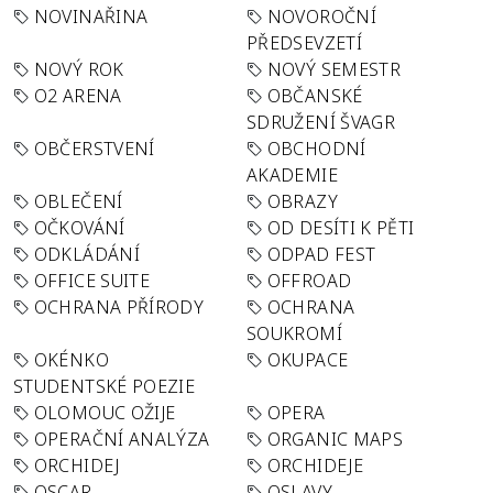
NOVINAŘINA
NOVOROČNÍ
PŘEDSEVZETÍ
NOVÝ ROK
NOVÝ SEMESTR
O2 ARENA
OBČANSKÉ
SDRUŽENÍ ŠVAGR
OBČERSTVENÍ
OBCHODNÍ
AKADEMIE
OBLEČENÍ
OBRAZY
OČKOVÁNÍ
OD DESÍTI K PĚTI
ODKLÁDÁNÍ
ODPAD FEST
OFFICE SUITE
OFFROAD
OCHRANA PŘÍRODY
OCHRANA
SOUKROMÍ
OKÉNKO
OKUPACE
STUDENTSKÉ POEZIE
OLOMOUC OŽIJE
OPERA
OPERAČNÍ ANALÝZA
ORGANIC MAPS
ORCHIDEJ
ORCHIDEJE
OSCAR
OSLAVY