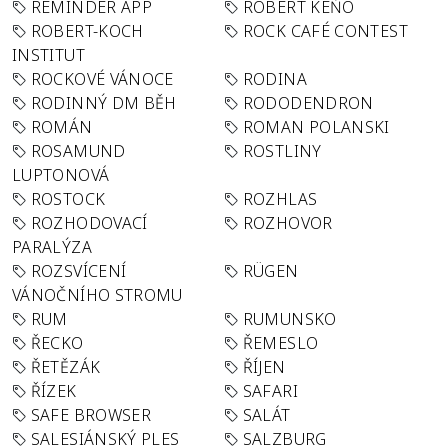
REMINDER APP
ROBERT KEŇO
ROBERT-KOCH
ROCK CAFÉ CONTEST
INSTITUT
ROCKOVÉ VÁNOCE
RODINA
RODINNÝ DM BĚH
RODODENDRON
ROMÁN
ROMAN POLANSKI
ROSAMUND
ROSTLINY
LUPTONOVÁ
ROSTOCK
ROZHLAS
ROZHODOVACÍ
ROZHOVOR
PARALÝZA
ROZSVÍCENÍ
RÜGEN
VÁNOČNÍHO STROMU
RUM
RUMUNSKO
ŘECKO
ŘEMESLO
ŘETĚZÁK
ŘÍJEN
ŘÍZEK
SAFARI
SAFE BROWSER
SALÁT
SALESIÁNSKÝ PLES
SALZBURG