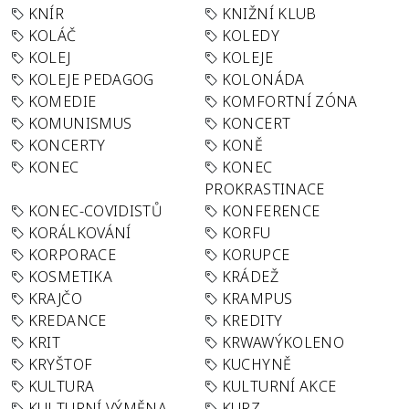
KNÍR
KNIŽNÍ KLUB
KOLÁČ
KOLEDY
KOLEJ
KOLEJE
KOLEJE PEDAGOG
KOLONÁDA
KOMEDIE
KOMFORTNÍ ZÓNA
KOMUNISMUS
KONCERT
KONCERTY
KONĚ
KONEC
KONEC
PROKRASTINACE
KONEC-COVIDISTŮ
KONFERENCE
KORÁLKOVÁNÍ
KORFU
KORPORACE
KORUPCE
KOSMETIKA
KRÁDEŽ
KRAJČO
KRAMPUS
KREDANCE
KREDITY
KRIT
KRWAWÝKOLENO
KRYŠTOF
KUCHYNĚ
KULTURA
KULTURNÍ AKCE
KULTURNÍ VÝMĚNA
KURZ