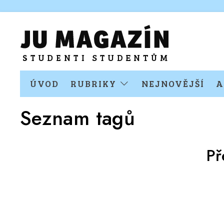
ÚVOD
RUBRIKY
NEJNOVĚJŠÍ
A
Seznam tagů
Př