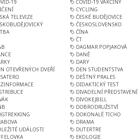
VID-19
COVID-19 VAKCÍNY
IČENÍ
CYCLING
SKÁ TELEVIZE
ČESKÉ BUDĚJOVICE
SKOBUDĚJOVICKÝ
ČESKOSLOVENSKO
TBA
ČÍNA
R
ČT
&B
DAGMAR POPJAKOVÁ
ANCE
DANĚ
ÁRKY
DARY
N OTEVŘENÝCH DVEŘÍ
DEN STUDENTSTVA
SATERO
DEŠTNÝ PRALES
EZINFORMACE
DIDAKTICKÝ TEST
STRIBUCE
DIVADELNÍ PŘEDSTAVENÍ
VÁK
DIVOKEJBILL
NB
DOBRODRUŽSTVÍ
OGTREKKING
DOKONALÉ TICHO
RABOVA
DRAMA
LEŽITÉ UDÁLOSTI
DUTERTRE
FFELOVKA
EKOLOGIE