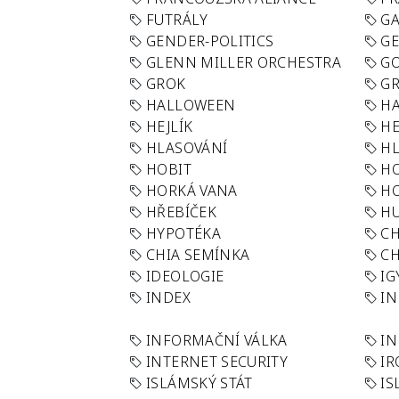
FUTRÁLY
G
GENDER-POLITICS
G
GLENN MILLER ORCHESTRA
GO
GROK
GR
HALLOWEEN
HA
HEJLÍK
HE
HLASOVÁNÍ
H
HOBIT
H
HORKÁ VANA
H
HŘEBÍČEK
H
HYPOTÉKA
CH
CHIA SEMÍNKA
CH
IDEOLOGIE
IG
INDEX
I
INFORMAČNÍ VÁLKA
IN
INTERNET SECURITY
IR
ISLÁMSKÝ STÁT
IS