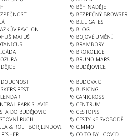
ĚH
BĚH NADĚJE
EZPEČNOST
BEZPEČNÝ BROWSER
LÁ
BILL GATES
AŽKŮV PAVILON
BLOG
OHUŠ MATUŠ
BOJOVÉ UMĚNÍ
TANICUS
BRAMBORY
IGÁDA
BROKOLICE
ROŽURA
BRUNO MARS
DĚJCE
BUDĚJOVICE
UDOUCNOST
BUDOVA C
SKERS FEST
BUSKING
ALENDAR
CANICROSS
NTRAL PARK SLAVIE
CENTRUM
STA DO BUDĚJOVIC
CESTOPIS
STOVNÍ RUCH
CESTY KE SVOBODĚ
LLA & ROLF BÖRJLINDOVI
CIMMO
 FISHER
CO TO BYL COVID