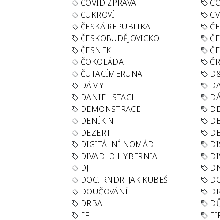
COVID ZPRÁVA
CO
CUKROVÍ
CV
ČESKÁ REPUBLIKA
ČE
ČESKOBUDĚJOVICKO
ČE
ČESNEK
ČE
ČOKOLÁDA
Č
ČUTACÍMERUNA
D
DÁMY
D
DANIEL STACH
D
DEMONSTRACE
DE
DENÍK N
DE
DEZERT
D
DIGITÁLNÍ NOMÁD
DI
DIVADLO HYBERNIA
DI
DJ
D
DOC. RNDR. JAK KUBEŠ
D
DOUČOVÁNÍ
D
DRBA
DŮ
EF
EI