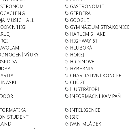
ASTRONOM
GASTRONOMIE
EOCACHING
GERBERA
JA MUSIC HALL
GOOGLE
OOVIN´HIGH
GYMNÁZIUM STRAKONIC
RLEJ
HARLEM SHAKE
RCI
HIGHWAY 61
LAVOLAM
HLUBOKÁ
ODNOCENÍ VÝUKY
HOKEJ
OSPODA
HRDINOVÉ
UDBA
HYBERNIA
ARITA
CHARITATIVNÍ KONCERT
INASKI
CHŮZE
Y
ILUSTRÁTOŘI
NDOOR
INFORMAČNÍ KAMPAŇ
FORMATIKA
INTELIGENCE
ON STUDENT
ISIC
LAND
IVAN MLÁDEK