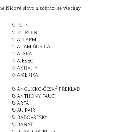
né klíčové slovo a zobrazí se všechny
2014
31. ŘÍJEN
A2LARM
ADAM ĎURICA
AFERA
AIESEC
AKTIVITY
AMERIKA
ANGLICKO-ČESKÝ PŘEKLAD
ANTHONY FAUCI
AREÁL
AU PAIR
BABOVŘESKY
BANÁT
BEARD BAUBLES