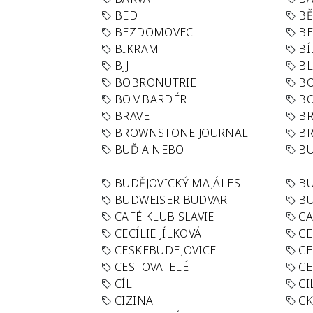
BED
B
BEZDOMOVEC
B
BIKRAM
BÍ
BJJ
BL
BOBRONUTRIE
B
BOMBARDÉR
BO
BRAVE
BR
BROWNSTONE JOURNAL
B
BUĎ A NEBO
BU
BUDĚJOVICKÝ MAJÁLES
B
BUDWEISER BUDVAR
BU
CAFÉ KLUB SLAVIE
C
CECÍLIE JÍLKOVÁ
CE
CESKEBUDEJOVICE
CE
CESTOVATELÉ
CE
CÍL
CI
CIZINA
CK