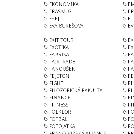
EKONOMIKA
E
ERASMUS
E
ESEJ
ET
EVA BUREŠOVÁ
E
EXIT TOUR
EX
EXOTIKA
EX
FABRIKA
F
FAIRTRADE
F
FANOUŠEK
FA
FEJETON
FE
FIGHT
FI
FILOZOFICKÁ FAKULTA
FI
FINANCE
F
FITNESS
FI
FOLKLÓR
F
FOTBAL
FO
FOTOJATKA
F
FRANCOUZSKÁ ALIANCE
FR