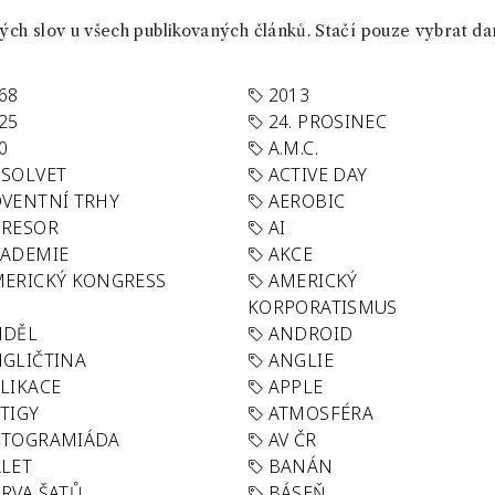
ch slov u všech publikovaných článků. Stačí pouze vybrat da
68
2013
25
24. PROSINEC
0
A.M.C.
SOLVET
ACTIVE DAY
VENTNÍ TRHY
AEROBIC
GRESOR
AI
KADEMIE
AKCE
ERICKÝ KONGRESS
AMERICKÝ
KORPORATISMUS
NDĚL
ANDROID
GLIČTINA
ANGLIE
LIKACE
APPLE
TIGY
ATMOSFÉRA
UTOGRAMIÁDA
AV ČR
LET
BANÁN
RVA ŠATŮ
BÁSEŇ