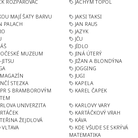
CK ROZPAROVAČ
JACHYM TOPOL
KOU MAJÍ ŠATY BARVU
JAKSI TAKSI
N PALACH
JAN RAUS
RO
JAZYK
U
JČU
DÁŠ
JÍDLO
HOČESKÉ MUZEUM
JINÁ ÚTERÝ
U-JITSU
JIŽAN A BLONDÝNA
GA
JOGGING
 MAGAZÍN
JUGI
NČÍ STEZKA
KAPELA
APR S BRAMBOROVÝM
KAREL ČAPEK
ÁTEM
RLOVA UNIVERZITA
KARLOVY VARY
RTÁČEK
KARTÁČKOVÝ VRAH
TEŘINA ŽEJDLOVÁ
KÁVA
 VLTAVA
KDE VŠUDE SE SKRÝVÁ
MATEMATIKA