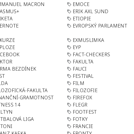
MMANUEL MACRON
EMOCE
RASMUS+
ERIK AXL SUND
IKETA
ETIOPIE
VERNOTE
EVROPSKÝ PARLAMENT
KURZE
EXMUSLIMKA
PLOZE
EYP
ACEBOOK
FACT-CHECKERS
AKTOR
FAKULTA
RMA BEZDÍNEK
FAUCI
ST
FESTIVAL
LDA
FILM
LOZOFICKÁ-FAKULTA
FILOZOFIE
INANČNÍ-GRAMOTNOST
FIREFOX
TNESS 14
FLEGR
OLTYN
FOOTFEST
TBALOVÁ LIGA
FOTKY
OTONI
FRANCIE
ANZ KAFKA
FRONTY