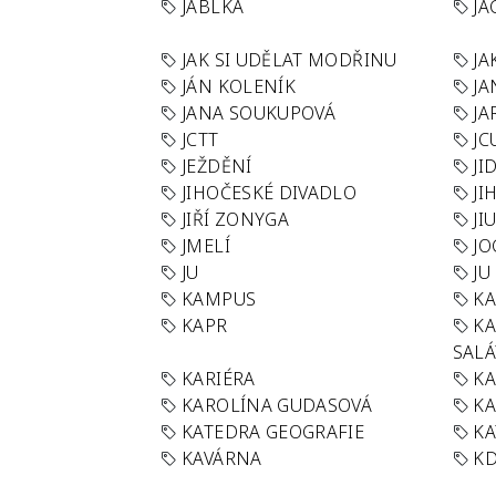
JABLKA
JA
JAK SI UDĚLAT MODŘINU
JA
JÁN KOLENÍK
JA
JANA SOUKUPOVÁ
JA
JCTT
JC
JEŽDĚNÍ
JI
JIHOČESKÉ DIVADLO
JI
JIŘÍ ZONYGA
JI
JMELÍ
JO
JU
JU
KAMPUS
KA
KAPR
K
SAL
KARIÉRA
KA
KAROLÍNA GUDASOVÁ
KA
KATEDRA GEOGRAFIE
KA
KAVÁRNA
KD