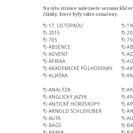
Na této stránce naleznete seznam klíčový
články, které byly takto označeny.
17. LISTOPADU
19
2015
20
70S
75
ABSENCE
AB
ADVENT
AD
AFRIKA
A
AKADEMICKÉ PŮLHODINKY
A
ALJAŠKA
AM
ANALÝZA
A
ANGLICKÝ JAZYK
AN
ANTICKÉ HOROSKOPY
AP
ARNOLD SCHLEHUBER
AR
AUTA
A
BAGS
BA
BARVA
BA