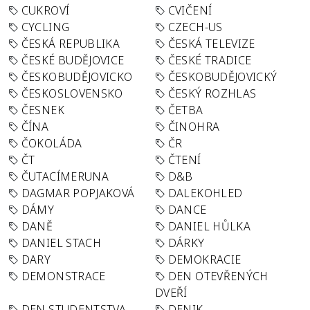
CUKROVÍ
CVIČENÍ
CYCLING
CZECH-US
ČESKÁ REPUBLIKA
ČESKÁ TELEVIZE
ČESKÉ BUDĚJOVICE
ČESKÉ TRADICE
ČESKOBUDĚJOVICKO
ČESKOBUDĚJOVICKÝ
ČESKOSLOVENSKO
ČESKÝ ROZHLAS
ČESNEK
ČETBA
ČÍNA
ČINOHRA
ČOKOLÁDA
ČR
ČT
ČTENÍ
ČUTACÍMERUNA
D&B
DAGMAR POPJAKOVÁ
DALEKOHLED
DÁMY
DANCE
DANĚ
DANIEL HŮLKA
DANIEL STACH
DÁRKY
DARY
DEMOKRACIE
DEMONSTRACE
DEN OTEVŘENÝCH
DVEŘÍ
DEN STUDENTSTVA
DENIK