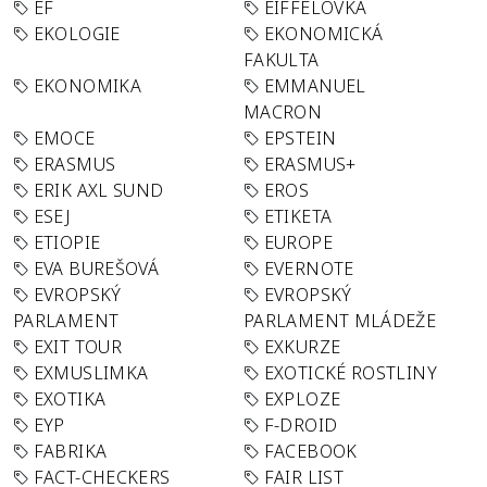
EF
EIFFELOVKA
EKOLOGIE
EKONOMICKÁ
FAKULTA
EKONOMIKA
EMMANUEL
MACRON
EMOCE
EPSTEIN
ERASMUS
ERASMUS+
ERIK AXL SUND
EROS
ESEJ
ETIKETA
ETIOPIE
EUROPE
EVA BUREŠOVÁ
EVERNOTE
EVROPSKÝ
EVROPSKÝ
PARLAMENT
PARLAMENT MLÁDEŽE
EXIT TOUR
EXKURZE
EXMUSLIMKA
EXOTICKÉ ROSTLINY
EXOTIKA
EXPLOZE
EYP
F-DROID
FABRIKA
FACEBOOK
FACT-CHECKERS
FAIR LIST