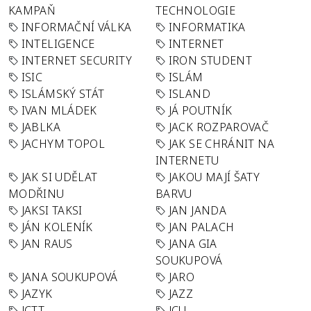
KAMPAŇ
TECHNOLOGIE
INFORMAČNÍ VÁLKA
INFORMATIKA
INTELIGENCE
INTERNET
INTERNET SECURITY
IRON STUDENT
ISIC
ISLÁM
ISLÁMSKÝ STÁT
ISLAND
IVAN MLÁDEK
JÁ POUTNÍK
JABLKA
JACK ROZPAROVAČ
JACHYM TOPOL
JAK SE CHRÁNIT NA
INTERNETU
JAK SI UDĚLAT
JAKOU MAJÍ ŠATY
MODŘINU
BARVU
JAKSI TAKSI
JAN JANDA
JÁN KOLENÍK
JAN PALACH
JAN RAUS
JANA GIA
SOUKUPOVÁ
JANA SOUKUPOVÁ
JARO
JAZYK
JAZZ
JCTT
JCU