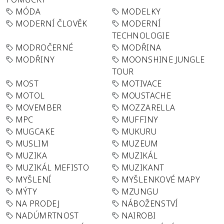
MÓDA
MODELKY
MODERNÍ ČLOVĚK
MODERNÍ
TECHNOLOGIE
MODROČERNÉ
MODŘINA
MODŘINY
MOONSHINE JUNGLE
TOUR
MOST
MOTIVACE
MOTOL
MOUSTACHE
MOVEMBER
MOZZARELLA
MPC
MUFFINY
MUGCAKE
MUKURU
MUSLIM
MUZEUM
MUZIKA
MUZIKÁL
MUZIKÁL MEFISTO
MUZIKANT
MYŠLENÍ
MYŠLENKOVÉ MAPY
MÝTY
MZUNGU
NA PRODEJ
NÁBOŽENSTVÍ
NADÚMRTNOST
NAIROBI