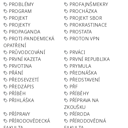
PROBLÉMY
PROFAJNŠMEKRY
PROGRAM
PROCHÁZKA
PROJEKT
PROJEKT SBOR
PROJEKTY
PROKRASTINACE
PROPAGANDA
PROSTATA
PROTI-PANDEMICKÁ
PROTON VPN
OPATŘENÍ
PRŮVODCOVÁNÍ
PRVÁCI
PRVNÍ KAZETA
PRVNÍ REPUBLIKA
PRVOTINA
PRYMULA
PŘÁNÍ
PŘEDNÁŠKA
PŘEDSEVZETÍ
PŘEDSTAVENÍ
PŘEDZÁPIS
PŘF
PŘÍBĚH
PŘÍBĚHY
PŘIHLÁŠKA
PŘÍPRAVA NA
ZKOUŠKU
PŘÍPRAVY
PŘÍRODA
PŘÍRODOVĚDECKÁ
PŘÍRODOVĚDNÁ
FAKULTA
FAKULTA