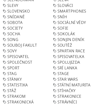
SLEVY
SLOVÁCI
SLOVENSKO
SMARTPHONES
SNÍDANĚ
SNÍH
SOBOTA
SOCIÁLNÍ VĚDY
SOCIETY
SOFIE
SOCHA
SOKOLÁK
SONG
SONJIN DENÍK
SOUBOJ FAKULT
SOUTĚŽ
SOVY
SPARTAN RACE
SPISOVATEL
SPISOVATELKA
SPOLEČNOST
SPOLUJIZDA
SPORT
SRÍ LANKA
STAG
STAGE
STÁNKY
STAR WARS
STATISTIKA
STÁTNÍ MATURITA
STÁŽ
STÍHAČKY
STRAKOM
STRAKONICE
STRAKONICKÁ
STRÁVNÍCI