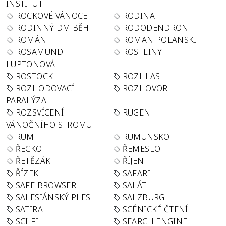
INSTITUT
ROCKOVÉ VÁNOCE
RODINA
RODINNÝ DM BĚH
RODODENDRON
ROMÁN
ROMAN POLANSKI
ROSAMUND
ROSTLINY
LUPTONOVÁ
ROSTOCK
ROZHLAS
ROZHODOVACÍ
ROZHOVOR
PARALÝZA
ROZSVÍCENÍ
RÜGEN
VÁNOČNÍHO STROMU
RUM
RUMUNSKO
ŘECKO
ŘEMESLO
ŘETĚZÁK
ŘÍJEN
ŘÍZEK
SAFARI
SAFE BROWSER
SALÁT
SALESIÁNSKÝ PLES
SALZBURG
SATIRA
SCÉNICKÉ ČTENÍ
SCI-FI
SEARCH ENGINE