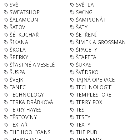
SVĚT
SVĚTLA
SWEATSHOP
SWING
ŠALAMOUN
ŠAMPIONÁT
ŠATOV
ŠATY
ŠÉFKUCHAŘ
ŠETŘENÍ
ŠIKANA
ŠIMEK A GROSSMAN
ŠKOLA
ŠPAGETY
ŠPERKY
ŠTAFETA
ŠŤASTNÉ A VESELÉ
ŠUKAS
ŠUSPA
ŠVÉDSKO
ŠVEJK
TAJNÁ OPERACE
TANEC
TECHNOLOGIE
TECHNOLOGY
TEMPLESTORE
TERKA DRÁBKOVÁ
TERRY FOX
TERRY HAYES
TEST
TĚSTOVINY
TESTY
TEXTAŘ
TEXTY
THE HOOLIGANS
THE PUB
THEAVERAGE
THENEEDS