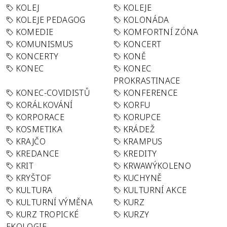
KOLEJ
KOLEJE
KOLEJE PEDAGOG
KOLONÁDA
KOMEDIE
KOMFORTNÍ ZÓNA
KOMUNISMUS
KONCERT
KONCERTY
KONĚ
KONEC
KONEC
PROKRASTINACE
KONEC-COVIDISTŮ
KONFERENCE
KORÁLKOVÁNÍ
KORFU
KORPORACE
KORUPCE
KOSMETIKA
KRÁDEŽ
KRAJČO
KRAMPUS
KREDANCE
KREDITY
KRIT
KRWAWÝKOLENO
KRYŠTOF
KUCHYNĚ
KULTURA
KULTURNÍ AKCE
KULTURNÍ VÝMĚNA
KURZ
KURZ TROPICKÉ
KURZY
EKOLOGIE