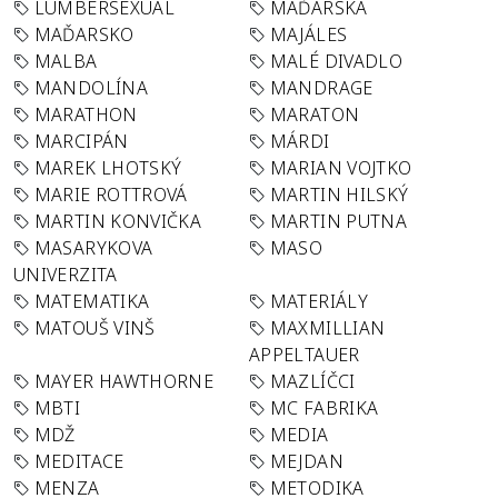
LUMBERSEXUAL
MAĎARSKA
MAĎARSKO
MAJÁLES
MALBA
MALÉ DIVADLO
MANDOLÍNA
MANDRAGE
MARATHON
MARATON
MARCIPÁN
MÁRDI
MAREK LHOTSKÝ
MARIAN VOJTKO
MARIE ROTTROVÁ
MARTIN HILSKÝ
MARTIN KONVIČKA
MARTIN PUTNA
MASARYKOVA
MASO
UNIVERZITA
MATEMATIKA
MATERIÁLY
MATOUŠ VINŠ
MAXMILLIAN
APPELTAUER
MAYER HAWTHORNE
MAZLÍČCI
MBTI
MC FABRIKA
MDŽ
MEDIA
MEDITACE
MEJDAN
MENZA
METODIKA