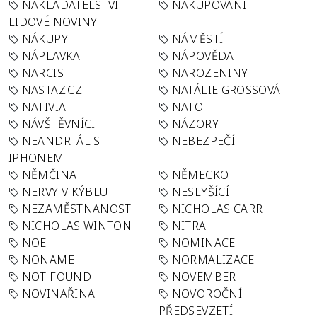
NAKLADATELSTVÍ
NAKUPOVÁNÍ
LIDOVÉ NOVINY
NÁKUPY
NÁMĚSTÍ
NÁPLAVKA
NÁPOVĚDA
NARCIS
NAROZENINY
NASTAZ.CZ
NATÁLIE GROSSOVÁ
NATIVIA
NATO
NÁVŠTĚVNÍCI
NÁZORY
NEANDRTÁL S
NEBEZPEČÍ
IPHONEM
NĚMČINA
NĚMECKO
NERVY V KÝBLU
NESLYŠÍCÍ
NEZAMĚSTNANOST
NICHOLAS CARR
NICHOLAS WINTON
NITRA
NOE
NOMINACE
NONAME
NORMALIZACE
NOT FOUND
NOVEMBER
NOVINAŘINA
NOVOROČNÍ
PŘEDSEVZETÍ