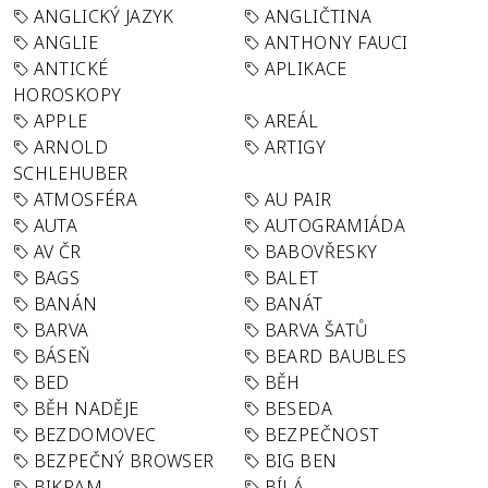
ANGLICKÝ JAZYK
ANGLIČTINA
ANGLIE
ANTHONY FAUCI
ANTICKÉ
APLIKACE
HOROSKOPY
APPLE
AREÁL
ARNOLD
ARTIGY
SCHLEHUBER
ATMOSFÉRA
AU PAIR
AUTA
AUTOGRAMIÁDA
AV ČR
BABOVŘESKY
BAGS
BALET
BANÁN
BANÁT
BARVA
BARVA ŠATŮ
BÁSEŇ
BEARD BAUBLES
BED
BĚH
BĚH NADĚJE
BESEDA
BEZDOMOVEC
BEZPEČNOST
BEZPEČNÝ BROWSER
BIG BEN
BIKRAM
BÍLÁ