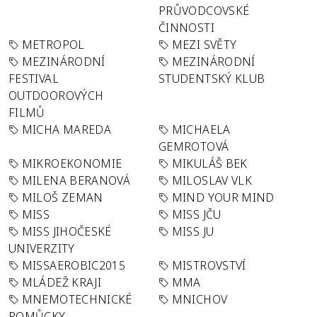
PRŮVODCOVSKÉ
ČINNOSTI
METROPOL
MEZI SVĚTY
MEZINÁRODNÍ
MEZINÁRODNÍ
FESTIVAL
STUDENTSKÝ KLUB
OUTDOOROVÝCH
FILMŮ
MICHA MAREDA
MICHAELA
GEMROTOVÁ
MIKROEKONOMIE
MIKULÁŠ BEK
MILENA BERANOVÁ
MILOSLAV VLK
MILOŠ ZEMAN
MIND YOUR MIND
MISS
MISS JČU
MISS JIHOČESKÉ
MISS JU
UNIVERZITY
MISSAEROBIC2015
MISTROVSTVÍ
MLÁDEŽ KRAJI
MMA
MNEMOTECHNICKÉ
MNICHOV
POMŮCKY