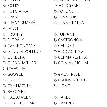
FOTKY
FOTOGRAFIE
FOTOJATKA
FOTONI
FRANCIE
FRANÇOIS
FRANCOUZSKÁ
FRANZ KAFKA
ALIANCE
FRONTY
FURIANT
FUTRÁLY
GASTRONOM
GASTRONOMIE
GENDER
GENDER-POLITICS
GEOCACHING
GERBERA
GERMANISTIKA
GLENN MILLER
GOJA MUSIC HALL
ORCHESTRA
GOOGLE
GREAT RESET
GROK
GROOVIN´HIGH
GYMNÁZIUM
H.E.A.T.
STRAKONICE
HALLOWEEN
HARLEJ
HARLEM SHAKE
HÁZENÁ