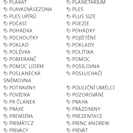
PLAKÁT
PLANETÁRIUM
PLAVKOVÁSEZONA
PLES
PLES UPÍRŮ
PLUS SIZE
POČASÍ
POEZIE
POHÁDKA
POHÁDKY
POCHOUTKY
POJIŠTĚNÍ
POKLAD
POKLADY
POLÉVKA
POLITIKA
POMERANČ
POMOC
POMOC LIDEM
POSILOVNA
POSLANECKÁ
POSLUCHAČI
SNĚMOVNA
POTRAVINY
POULIČNÍ UMĚLCI
POVÍDKA
POZOROVÁNÍ
PR ČLÁNEK
PRAHA
PRAXE
PRÁZDNINY
PREMIÉRA
PREZENTACE
PRIMÁT.CZ
PRINC ANDREW
PRIVACY
PRIVÁT