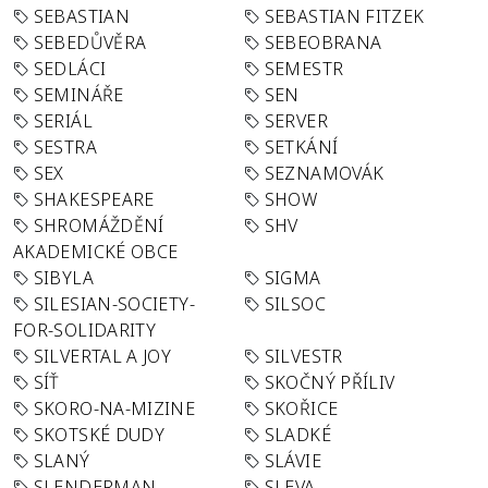
SEBASTIAN
SEBASTIAN FITZEK
SEBEDŮVĚRA
SEBEOBRANA
SEDLÁCI
SEMESTR
SEMINÁŘE
SEN
SERIÁL
SERVER
SESTRA
SETKÁNÍ
SEX
SEZNAMOVÁK
SHAKESPEARE
SHOW
SHROMÁŽDĚNÍ
SHV
AKADEMICKÉ OBCE
SIBYLA
SIGMA
SILESIAN-SOCIETY-
SILSOC
FOR-SOLIDARITY
SILVERTAL A JOY
SILVESTR
SÍŤ
SKOČNÝ PŘÍLIV
SKORO-NA-MIZINE
SKOŘICE
SKOTSKÉ DUDY
SLADKÉ
SLANÝ
SLÁVIE
SLENDERMAN
SLEVA