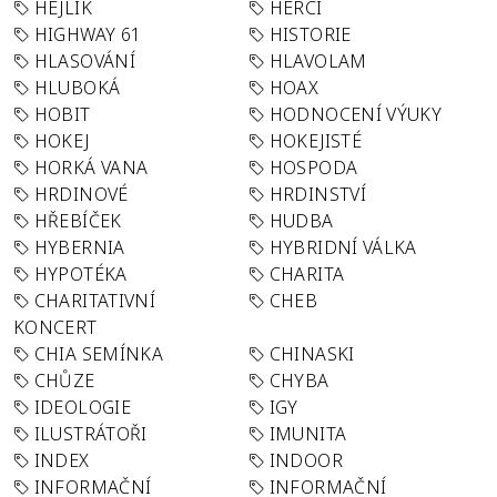
HEJLÍK
HERCI
HIGHWAY 61
HISTORIE
HLASOVÁNÍ
HLAVOLAM
HLUBOKÁ
HOAX
HOBIT
HODNOCENÍ VÝUKY
HOKEJ
HOKEJISTÉ
HORKÁ VANA
HOSPODA
HRDINOVÉ
HRDINSTVÍ
HŘEBÍČEK
HUDBA
HYBERNIA
HYBRIDNÍ VÁLKA
HYPOTÉKA
CHARITA
CHARITATIVNÍ
CHEB
KONCERT
CHIA SEMÍNKA
CHINASKI
CHŮZE
CHYBA
IDEOLOGIE
IGY
ILUSTRÁTOŘI
IMUNITA
INDEX
INDOOR
INFORMAČNÍ
INFORMAČNÍ