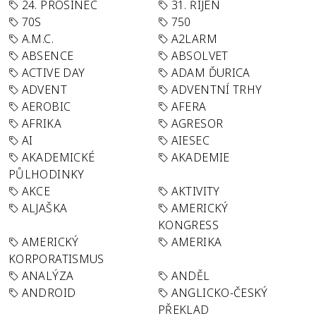
24. PROSINEC
31. ŘÍJEN
70S
750
A.M.C.
A2LARM
ABSENCE
ABSOLVET
ACTIVE DAY
ADAM ĎURICA
ADVENT
ADVENTNÍ TRHY
AEROBIC
AFERA
AFRIKA
AGRESOR
AI
AIESEC
AKADEMICKÉ
AKADEMIE
PŮLHODINKY
AKCE
AKTIVITY
ALJAŠKA
AMERICKÝ
KONGRESS
AMERICKÝ
AMERIKA
KORPORATISMUS
ANALÝZA
ANDĚL
ANDROID
ANGLICKO-ČESKÝ
PŘEKLAD