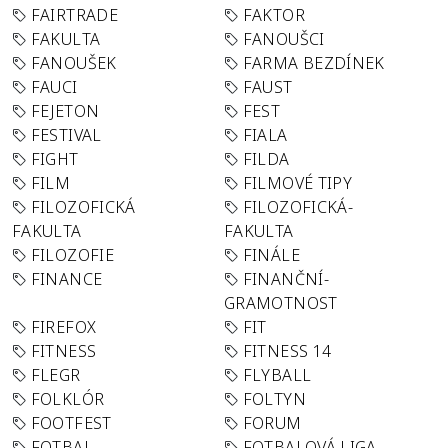
FAIRTRADE
FAKTOR
FAKULTA
FANOUŠCI
FANOUŠEK
FARMA BEZDÍNEK
FAUCI
FAUST
FEJETON
FEST
FESTIVAL
FIALA
FIGHT
FILDA
FILM
FILMOVÉ TIPY
FILOZOFICKÁ
FILOZOFICKÁ-
FAKULTA
FAKULTA
FILOZOFIE
FINÁLE
FINANCE
FINANČNÍ-
GRAMOTNOST
FIREFOX
FIT
FITNESS
FITNESS 14
FLEGR
FLYBALL
FOLKLÓR
FOLTYN
FOOTFEST
FORUM
FOTBAL
FOTBALOVÁ LIGA