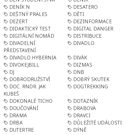
DENÍK N
DESATERO
DEŠTNÝ PRALES
DĚTI
DEZERT
DEZINFORMACE
DIDAKTICKÝ TEST
DIGITAL DANGER
DIGITÁLNÍ NOMÁD
DISTRIBUCE
DIVADELNÍ
DIVADLO
PŘEDSTAVENÍ
DIVADLO HYBERNIA
DIVÁK
DIVOKEJBILL
DIZMAS
DJ
DNB
DOBRODRUŽSTVÍ
DOBRÝ SKUTEK
DOC. RNDR. JAK
DOGTREKKING
KUBEŠ
DOKONALÉ TICHO
DOTAZNÍK
DOUČOVÁNÍ
DRABOVA
DRAMA
DRAVCI
DRBA
DŮLEŽITÉ UDÁLOSTI
DUTERTRE
DÝNĚ