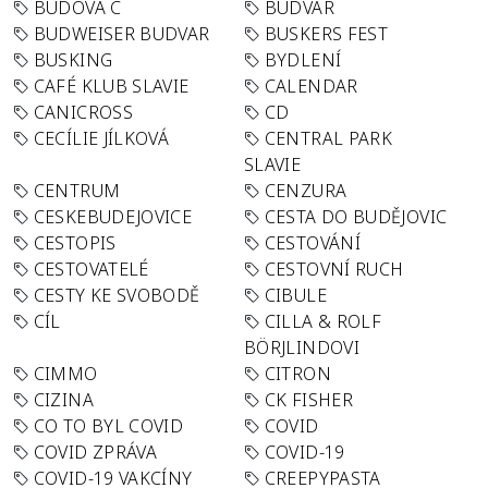
BUDOVA C
BUDVAR
BUDWEISER BUDVAR
BUSKERS FEST
BUSKING
BYDLENÍ
CAFÉ KLUB SLAVIE
CALENDAR
CANICROSS
CD
CECÍLIE JÍLKOVÁ
CENTRAL PARK
SLAVIE
CENTRUM
CENZURA
CESKEBUDEJOVICE
CESTA DO BUDĚJOVIC
CESTOPIS
CESTOVÁNÍ
CESTOVATELÉ
CESTOVNÍ RUCH
CESTY KE SVOBODĚ
CIBULE
CÍL
CILLA & ROLF
BÖRJLINDOVI
CIMMO
CITRON
CIZINA
CK FISHER
CO TO BYL COVID
COVID
COVID ZPRÁVA
COVID-19
COVID-19 VAKCÍNY
CREEPYPASTA