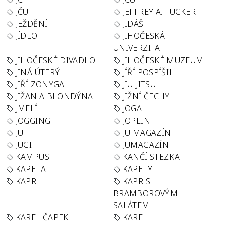
JČU
JEFFREY A. TUCKER
JEŽDĚNÍ
JIDÁŠ
JÍDLO
JIHOČESKÁ
UNIVERZITA
JIHOČESKÉ DIVADLO
JIHOČESKÉ MUZEUM
JINÁ ÚTERÝ
JÍŘÍ POSPÍŠIL
JIŘÍ ZONYGA
JIU-JITSU
JIŽAN A BLONDÝNA
JIŽNÍ ČECHY
JMELÍ
JOGA
JOGGING
JOPLIN
JU
JU MAGAZÍN
JUGI
JUMAGAZÍN
KAMPUS
KANČÍ STEZKA
KAPELA
KAPELY
KAPR
KAPR S
BRAMBOROVÝM
SALÁTEM
KAREL ČAPEK
KAREL