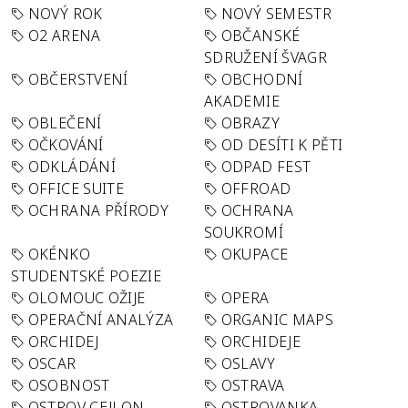
NOVÝ ROK
NOVÝ SEMESTR
O2 ARENA
OBČANSKÉ
SDRUŽENÍ ŠVAGR
OBČERSTVENÍ
OBCHODNÍ
AKADEMIE
OBLEČENÍ
OBRAZY
OČKOVÁNÍ
OD DESÍTI K PĚTI
ODKLÁDÁNÍ
ODPAD FEST
OFFICE SUITE
OFFROAD
OCHRANA PŘÍRODY
OCHRANA
SOUKROMÍ
OKÉNKO
OKUPACE
STUDENTSKÉ POEZIE
OLOMOUC OŽIJE
OPERA
OPERAČNÍ ANALÝZA
ORGANIC MAPS
ORCHIDEJ
ORCHIDEJE
OSCAR
OSLAVY
OSOBNOST
OSTRAVA
OSTROV CEJLON
OSTROVANKA