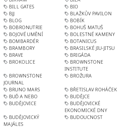
BILL GATES
BIO
BJJ
BLAŽKŮV PAVILON
BLOG
BOBÍK
BOBRONUTRIE
BOHUŠ MATUŠ
BOJOVÉ UMĚNÍ
BOLESTNÉ KAMENY
BOMBARDÉR
BOTANICUS
BRAMBORY
BRASILSKÉ JIU-JITSU
BRAVE
BRIGÁDA
BROKOLICE
BROWNSTONE
INSTITUTE
BROWNSTONE
BROŽURA
JOURNAL
BRUNO MARS
BŘETISLAV ROHÁČEK
BUĎ A NEBO
BUDĚJCE
BUDĚJOVICE
BUDĚJOVICKÉ
EKONOMICKÉ DNY
BUDĚJOVICKÝ
BUDOUCNOST
MAJÁLES