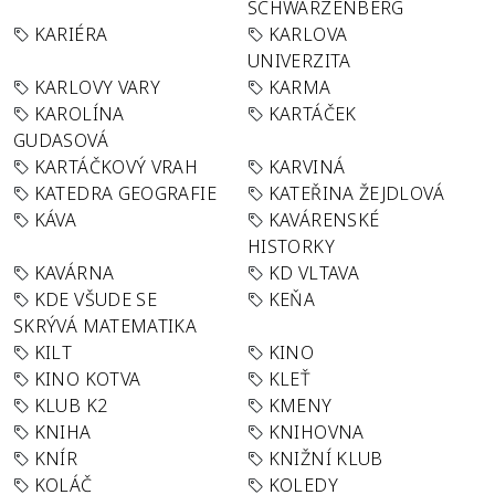
SCHWARZENBERG
KARIÉRA
KARLOVA
UNIVERZITA
KARLOVY VARY
KARMA
KAROLÍNA
KARTÁČEK
GUDASOVÁ
KARTÁČKOVÝ VRAH
KARVINÁ
KATEDRA GEOGRAFIE
KATEŘINA ŽEJDLOVÁ
KÁVA
KAVÁRENSKÉ
HISTORKY
KAVÁRNA
KD VLTAVA
KDE VŠUDE SE
KEŇA
SKRÝVÁ MATEMATIKA
KILT
KINO
KINO KOTVA
KLEŤ
KLUB K2
KMENY
KNIHA
KNIHOVNA
KNÍR
KNIŽNÍ KLUB
KOLÁČ
KOLEDY