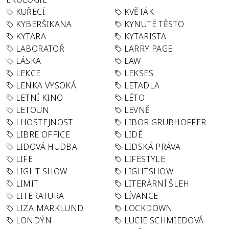
KUŘECÍ
KVĚTÁK
KYBERŠIKANA
KYNUTÉ TĚSTO
KYTARA
KYTARISTA
LABORATOŘ
LARRY PAGE
LÁSKA
LAW
LEKCE
LEKSES
LENKA VYSOKÁ
LETADLA
LETNÍ KINO
LÉTO
LETOUN
LEVNĚ
LHOSTEJNOST
LIBOR GRUBHOFFER
LIBRE OFFICE
LIDÉ
LIDOVÁ HUDBA
LIDSKÁ PRÁVA
LIFE
LIFESTYLE
LIGHT SHOW
LIGHTSHOW
LIMIT
LITERÁRNÍ ŠLEH
LITERATURA
LÍVANCE
LIZA MARKLUND
LOCKDOWN
LONDÝN
LUCIE SCHMIEDOVÁ