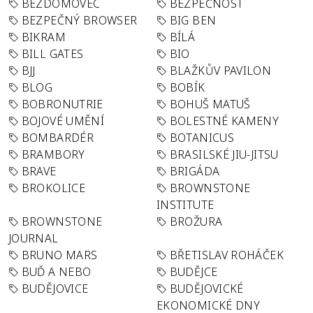
BEZDOMOVEC
BEZPEČNOST
BEZPEČNÝ BROWSER
BIG BEN
BIKRAM
BÍLÁ
BILL GATES
BIO
BJJ
BLAŽKŮV PAVILON
BLOG
BOBÍK
BOBRONUTRIE
BOHUŠ MATUŠ
BOJOVÉ UMĚNÍ
BOLESTNÉ KAMENY
BOMBARDÉR
BOTANICUS
BRAMBORY
BRASILSKÉ JIU-JITSU
BRAVE
BRIGÁDA
BROKOLICE
BROWNSTONE
INSTITUTE
BROWNSTONE
BROŽURA
JOURNAL
BRUNO MARS
BŘETISLAV ROHÁČEK
BUĎ A NEBO
BUDĚJCE
BUDĚJOVICE
BUDĚJOVICKÉ
EKONOMICKÉ DNY