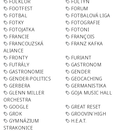
FOLKLÓR
FOLTYN
FOOTFEST
FORUM
FOTBAL
FOTBALOVÁ LIGA
FOTKY
FOTOGRAFIE
FOTOJATKA
FOTONI
FRANCIE
FRANÇOIS
FRANCOUZSKÁ
FRANZ KAFKA
ALIANCE
FRONTY
FURIANT
FUTRÁLY
GASTRONOM
GASTRONOMIE
GENDER
GENDER-POLITICS
GEOCACHING
GERBERA
GERMANISTIKA
GLENN MILLER
GOJA MUSIC HALL
ORCHESTRA
GOOGLE
GREAT RESET
GROK
GROOVIN´HIGH
GYMNÁZIUM
H.E.A.T.
STRAKONICE