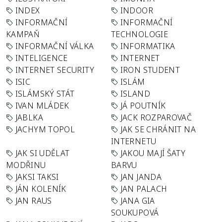
INDEX
INDOOR
INFORMAČNÍ
INFORMAČNÍ
KAMPAŇ
TECHNOLOGIE
INFORMAČNÍ VÁLKA
INFORMATIKA
INTELIGENCE
INTERNET
INTERNET SECURITY
IRON STUDENT
ISIC
ISLÁM
ISLÁMSKÝ STÁT
ISLAND
IVAN MLÁDEK
JÁ POUTNÍK
JABLKA
JACK ROZPAROVAČ
JACHYM TOPOL
JAK SE CHRÁNIT NA
INTERNETU
JAK SI UDĚLAT
JAKOU MAJÍ ŠATY
MODŘINU
BARVU
JAKSI TAKSI
JAN JANDA
JÁN KOLENÍK
JAN PALACH
JAN RAUS
JANA GIA
SOUKUPOVÁ