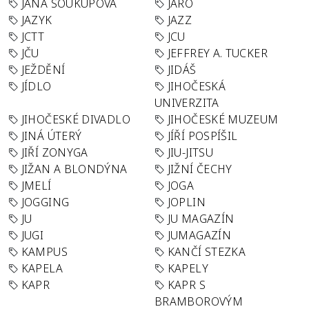
JANA SOUKUPOVÁ
JARO
JAZYK
JAZZ
JCTT
JCU
JČU
JEFFREY A. TUCKER
JEŽDĚNÍ
JIDÁŠ
JÍDLO
JIHOČESKÁ
UNIVERZITA
JIHOČESKÉ DIVADLO
JIHOČESKÉ MUZEUM
JINÁ ÚTERÝ
JÍŘÍ POSPÍŠIL
JIŘÍ ZONYGA
JIU-JITSU
JIŽAN A BLONDÝNA
JIŽNÍ ČECHY
JMELÍ
JOGA
JOGGING
JOPLIN
JU
JU MAGAZÍN
JUGI
JUMAGAZÍN
KAMPUS
KANČÍ STEZKA
KAPELA
KAPELY
KAPR
KAPR S
BRAMBOROVÝM