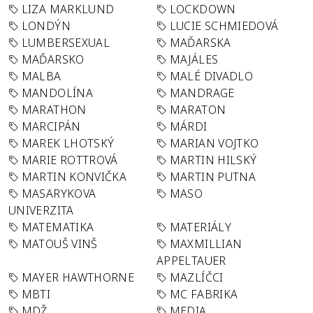
LIZA MARKLUND
LOCKDOWN
LONDÝN
LUCIE SCHMIEDOVÁ
LUMBERSEXUAL
MAĎARSKA
MAĎARSKO
MAJÁLES
MALBA
MALÉ DIVADLO
MANDOLÍNA
MANDRAGE
MARATHON
MARATON
MARCIPÁN
MÁRDI
MAREK LHOTSKÝ
MARIAN VOJTKO
MARIE ROTTROVÁ
MARTIN HILSKÝ
MARTIN KONVIČKA
MARTIN PUTNA
MASARYKOVA
MASO
UNIVERZITA
MATEMATIKA
MATERIÁLY
MATOUŠ VINŠ
MAXMILLIAN
APPELTAUER
MAYER HAWTHORNE
MAZLÍČCI
MBTI
MC FABRIKA
MDŽ
MEDIA