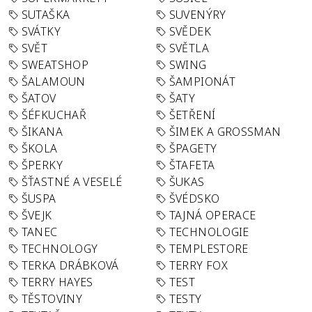
SUTAŠKA
SUVENÝRY
SVÁTKY
SVĚDEK
SVĚT
SVĚTLA
SWEATSHOP
SWING
ŠALAMOUN
ŠAMPIONÁT
ŠATOV
ŠATY
ŠÉFKUCHAŘ
ŠETŘENÍ
ŠIKANA
ŠIMEK A GROSSMAN
ŠKOLA
ŠPAGETY
ŠPERKY
ŠTAFETA
ŠŤASTNÉ A VESELÉ
ŠUKAS
ŠUSPA
ŠVÉDSKO
ŠVEJK
TAJNÁ OPERACE
TANEC
TECHNOLOGIE
TECHNOLOGY
TEMPLESTORE
TERKA DRÁBKOVÁ
TERRY FOX
TERRY HAYES
TEST
TĚSTOVINY
TESTY