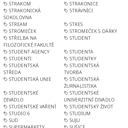
STRAKOM
STRAKONICE
STRAKONICKÁ
STRÁVNÍCI
SOKOLOVNA
STREAM
STRES
STROMEČEK
STROMEČEK S DÁRKY
STŘELBA NA
STUDENT
FILOZOFICKÉ FAKULTĚ
STUDENT AGENCY
STUDENTA
STUDENTI
STUDENTKY
STUDENTSKÁ
STUDENTSKÁ
STŘEDA
TVORBA
STUDENTSKÁ UNIE
STUDENTSKÁ
ŽURNALISTIKA
STUDENTSKÉ
STUDENTSKÉ
DIVADLO
UNIVERZITNÍ DIVADLO
STUDENTSKÉ VAŘENÍ
STUDENTSKÝ ŽIVOT
STUDIO 6
STUDIUM
SUD
SUJU
SUPERMARKETY
SUŠICE