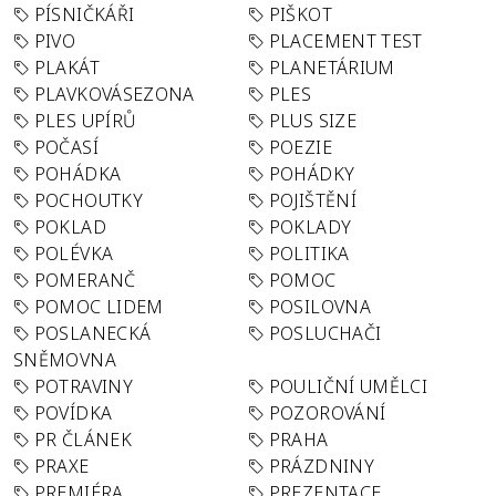
PÍSNIČKÁŘI
PIŠKOT
PIVO
PLACEMENT TEST
PLAKÁT
PLANETÁRIUM
PLAVKOVÁSEZONA
PLES
PLES UPÍRŮ
PLUS SIZE
POČASÍ
POEZIE
POHÁDKA
POHÁDKY
POCHOUTKY
POJIŠTĚNÍ
POKLAD
POKLADY
POLÉVKA
POLITIKA
POMERANČ
POMOC
POMOC LIDEM
POSILOVNA
POSLANECKÁ
POSLUCHAČI
SNĚMOVNA
POTRAVINY
POULIČNÍ UMĚLCI
POVÍDKA
POZOROVÁNÍ
PR ČLÁNEK
PRAHA
PRAXE
PRÁZDNINY
PREMIÉRA
PREZENTACE