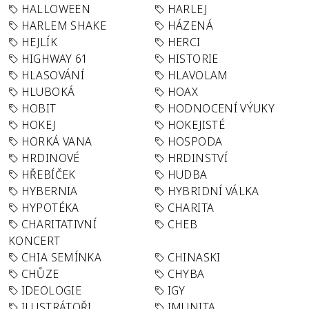
HALLOWEEN
HARLEJ
HARLEM SHAKE
HÁZENÁ
HEJLÍK
HERCI
HIGHWAY 61
HISTORIE
HLASOVÁNÍ
HLAVOLAM
HLUBOKÁ
HOAX
HOBIT
HODNOCENÍ VÝUKY
HOKEJ
HOKEJISTÉ
HORKÁ VANA
HOSPODA
HRDINOVÉ
HRDINSTVÍ
HŘEBÍČEK
HUDBA
HYBERNIA
HYBRIDNÍ VÁLKA
HYPOTÉKA
CHARITA
CHARITATIVNÍ
CHEB
KONCERT
CHIA SEMÍNKA
CHINASKI
CHŮZE
CHYBA
IDEOLOGIE
IGY
ILUSTRÁTOŘI
IMUNITA