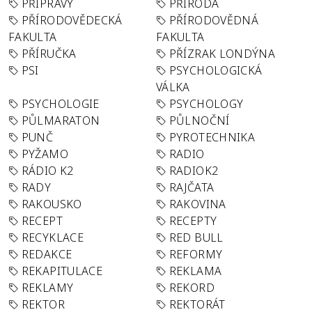
PŘÍPRAVY
PŘÍRODA
PŘÍRODOVĚDECKÁ
PŘÍRODOVĚDNÁ
FAKULTA
FAKULTA
PŘÍRUČKA
PŘÍZRAK LONDÝNA
PSI
PSYCHOLOGICKÁ
VÁLKA
PSYCHOLOGIE
PSYCHOLOGY
PŮLMARATON
PŮLNOČNÍ
PUNČ
PYROTECHNIKA
PYŽAMO
RADIO
RÁDIO K2
RADIOK2
RADY
RAJČATA
RAKOUSKO
RAKOVINA
RECEPT
RECEPTY
RECYKLACE
RED BULL
REDAKCE
REFORMY
REKAPITULACE
REKLAMA
REKLAMY
REKORD
REKTOR
REKTORÁT