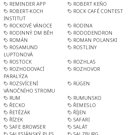
REMINDER APP
ROBERT KEŇO
ROBERT-KOCH
ROCK CAFÉ CONTEST
INSTITUT
ROCKOVÉ VÁNOCE
RODINA
RODINNÝ DM BĚH
RODODENDRON
ROMÁN
ROMAN POLANSKI
ROSAMUND
ROSTLINY
LUPTONOVÁ
ROSTOCK
ROZHLAS
ROZHODOVACÍ
ROZHOVOR
PARALÝZA
ROZSVÍCENÍ
RÜGEN
VÁNOČNÍHO STROMU
RUM
RUMUNSKO
ŘECKO
ŘEMESLO
ŘETĚZÁK
ŘÍJEN
ŘÍZEK
SAFARI
SAFE BROWSER
SALÁT
SALESIÁNSKÝ PLES
SALZBURG