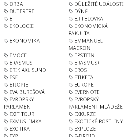
DRBA
DŮLEŽITÉ UDÁLOSTI
DUTERTRE
DÝNĚ
EF
EIFFELOVKA
EKOLOGIE
EKONOMICKÁ
FAKULTA
EKONOMIKA
EMMANUEL
MACRON
EMOCE
EPSTEIN
ERASMUS
ERASMUS+
ERIK AXL SUND
EROS
ESEJ
ETIKETA
ETIOPIE
EUROPE
EVA BUREŠOVÁ
EVERNOTE
EVROPSKÝ
EVROPSKÝ
PARLAMENT
PARLAMENT MLÁDEŽE
EXIT TOUR
EXKURZE
EXMUSLIMKA
EXOTICKÉ ROSTLINY
EXOTIKA
EXPLOZE
EYP
F-DROID