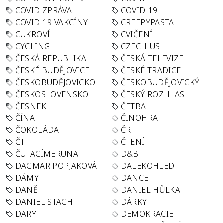
COVID ZPRÁVA
COVID-19
COVID-19 VAKCÍNY
CREEPYPASTA
CUKROVÍ
CVIČENÍ
CYCLING
CZECH-US
ČESKÁ REPUBLIKA
ČESKÁ TELEVIZE
ČESKÉ BUDĚJOVICE
ČESKÉ TRADICE
ČESKOBUDĚJOVICKO
ČESKOBUDĚJOVICKÝ
ČESKOSLOVENSKO
ČESKÝ ROZHLAS
ČESNEK
ČETBA
ČÍNA
ČINOHRA
ČOKOLÁDA
ČR
ČT
ČTENÍ
ČUTACÍMERUNA
D&B
DAGMAR POPJAKOVÁ
DALEKOHLED
DÁMY
DANCE
DANĚ
DANIEL HŮLKA
DANIEL STACH
DÁRKY
DARY
DEMOKRACIE