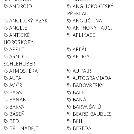
ANDROID
ANGLICKO-ČESKÝ
PŘEKLAD
ANGLICKÝ JAZYK
ANGLIČTINA
ANGLIE
ANTHONY FAUCI
ANTICKÉ
APLIKACE
HOROSKOPY
APPLE
AREÁL
ARNOLD
ARTIGY
SCHLEHUBER
ATMOSFÉRA
AU PAIR
AUTA
AUTOGRAMIÁDA
AV ČR
BABOVŘESKY
BAGS
BALET
BANÁN
BANÁT
BARVA
BARVA ŠATŮ
BÁSEŇ
BEARD BAUBLES
BED
BĚH
BĚH NADĚJE
BESEDA