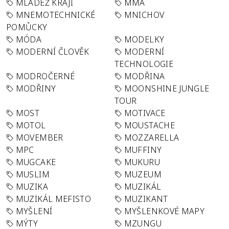
MLÁDEŽ KRAJI
MMA
MNEMOTECHNICKÉ
MNICHOV
POMŮCKY
MÓDA
MODELKY
MODERNÍ ČLOVĚK
MODERNÍ
TECHNOLOGIE
MODROČERNÉ
MODŘINA
MODŘINY
MOONSHINE JUNGLE
TOUR
MOST
MOTIVACE
MOTOL
MOUSTACHE
MOVEMBER
MOZZARELLA
MPC
MUFFINY
MUGCAKE
MUKURU
MUSLIM
MUZEUM
MUZIKA
MUZIKÁL
MUZIKÁL MEFISTO
MUZIKANT
MYŠLENÍ
MYŠLENKOVÉ MAPY
MÝTY
MZUNGU