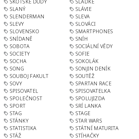
SKOTSKÉ DUDY
SLADKÉ
SLANÝ
SLÁVIE
SLENDERMAN
SLEVA
SLEVY
SLOVÁCI
SLOVENSKO
SMARTPHONES
SNÍDANĚ
SNÍH
SOBOTA
SOCIÁLNÍ VĚDY
SOCIETY
SOFIE
SOCHA
SOKOLÁK
SONG
SONJIN DENÍK
SOUBOJ FAKULT
SOUTĚŽ
SOVY
SPARTAN RACE
SPISOVATEL
SPISOVATELKA
SPOLEČNOST
SPOLUJIZDA
SPORT
SRÍ LANKA
STAG
STAGE
STÁNKY
STAR WARS
STATISTIKA
STÁTNÍ MATURITA
STÁŽ
STÍHAČKY