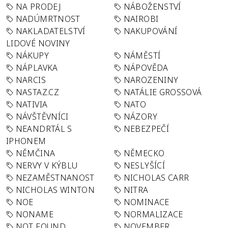
NA PRODEJ
NÁBOŽENSTVÍ
NADÚMRTNOST
NAIROBI
NAKLADATELSTVÍ
NAKUPOVÁNÍ
LIDOVÉ NOVINY
NÁKUPY
NÁMĚSTÍ
NÁPLAVKA
NÁPOVĚDA
NARCIS
NAROZENINY
NASTAZ.CZ
NATÁLIE GROSSOVÁ
NATIVIA
NATO
NÁVŠTĚVNÍCI
NÁZORY
NEANDRTÁL S
NEBEZPEČÍ
IPHONEM
NĚMČINA
NĚMECKO
NERVY V KÝBLU
NESLYŠÍCÍ
NEZAMĚSTNANOST
NICHOLAS CARR
NICHOLAS WINTON
NITRA
NOE
NOMINACE
NONAME
NORMALIZACE
NOT FOUND
NOVEMBER