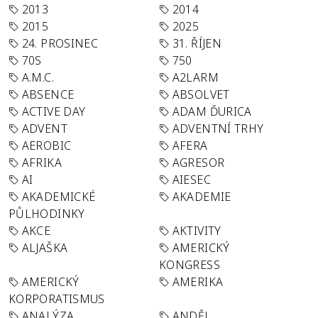
2013
2014
2015
2025
24. PROSINEC
31. ŘÍJEN
70S
750
A.M.C.
A2LARM
ABSENCE
ABSOLVET
ACTIVE DAY
ADAM ĎURICA
ADVENT
ADVENTNÍ TRHY
AEROBIC
AFERA
AFRIKA
AGRESOR
AI
AIESEC
AKADEMICKÉ
AKADEMIE
PŮLHODINKY
AKCE
AKTIVITY
ALJAŠKA
AMERICKÝ
KONGRESS
AMERICKÝ
AMERIKA
KORPORATISMUS
ANALÝZA
ANDĚL