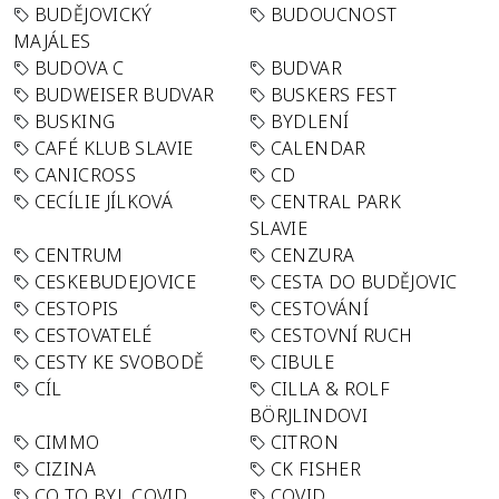
BUDĚJOVICKÝ
BUDOUCNOST
MAJÁLES
BUDOVA C
BUDVAR
BUDWEISER BUDVAR
BUSKERS FEST
BUSKING
BYDLENÍ
CAFÉ KLUB SLAVIE
CALENDAR
CANICROSS
CD
CECÍLIE JÍLKOVÁ
CENTRAL PARK
SLAVIE
CENTRUM
CENZURA
CESKEBUDEJOVICE
CESTA DO BUDĚJOVIC
CESTOPIS
CESTOVÁNÍ
CESTOVATELÉ
CESTOVNÍ RUCH
CESTY KE SVOBODĚ
CIBULE
CÍL
CILLA & ROLF
BÖRJLINDOVI
CIMMO
CITRON
CIZINA
CK FISHER
CO TO BYL COVID
COVID