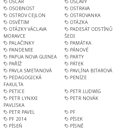
OSCAR
OSLAVY
OSOBNOST
OSTRAVA
OSTROV CEJLON
OSTROVANKA
OSVĚTIM
OTÁZKA
OTÁZKY VÁCLAVA
PADESÁT ODSTÍNŮ
MORAVCE
ŠEDI
PALAČINKY
PAMÁTKA
PANDEMIE
PÁNOVÉ
PAPUA NOVA GUINEA
PARTY
PAŘÍŽ
PÁTEK
PAVLA SMETANOVÁ
PAVLÍNA BITAROVÁ
PEDAGOGICKÁ
PENÍZE
FAKULTA
PETICE
PETR LUDWIG
PETR LYNXXI
PETR NOVÁK
PAVLISKA
PETR PAVEL
PF
PF 2014
PÍSEK
PÍSEŇ
PÍSNĚ