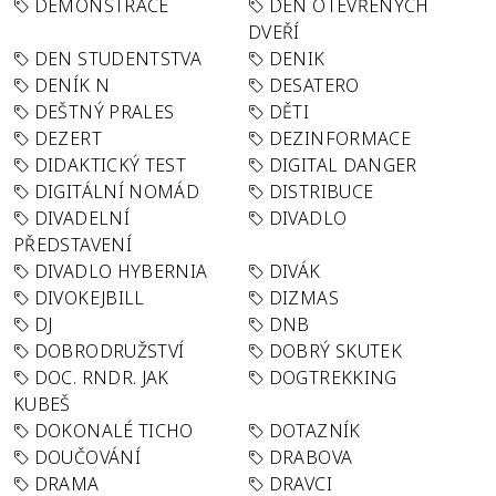
DEMONSTRACE
DEN OTEVŘENÝCH
DVEŘÍ
DEN STUDENTSTVA
DENIK
DENÍK N
DESATERO
DEŠTNÝ PRALES
DĚTI
DEZERT
DEZINFORMACE
DIDAKTICKÝ TEST
DIGITAL DANGER
DIGITÁLNÍ NOMÁD
DISTRIBUCE
DIVADELNÍ
DIVADLO
PŘEDSTAVENÍ
DIVADLO HYBERNIA
DIVÁK
DIVOKEJBILL
DIZMAS
DJ
DNB
DOBRODRUŽSTVÍ
DOBRÝ SKUTEK
DOC. RNDR. JAK
DOGTREKKING
KUBEŠ
DOKONALÉ TICHO
DOTAZNÍK
DOUČOVÁNÍ
DRABOVA
DRAMA
DRAVCI