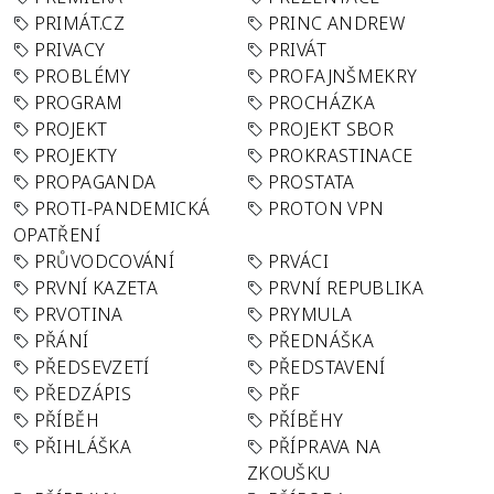
PRIMÁT.CZ
PRINC ANDREW
PRIVACY
PRIVÁT
PROBLÉMY
PROFAJNŠMEKRY
PROGRAM
PROCHÁZKA
PROJEKT
PROJEKT SBOR
PROJEKTY
PROKRASTINACE
PROPAGANDA
PROSTATA
PROTI-PANDEMICKÁ
PROTON VPN
OPATŘENÍ
PRŮVODCOVÁNÍ
PRVÁCI
PRVNÍ KAZETA
PRVNÍ REPUBLIKA
PRVOTINA
PRYMULA
PŘÁNÍ
PŘEDNÁŠKA
PŘEDSEVZETÍ
PŘEDSTAVENÍ
PŘEDZÁPIS
PŘF
PŘÍBĚH
PŘÍBĚHY
PŘIHLÁŠKA
PŘÍPRAVA NA
ZKOUŠKU