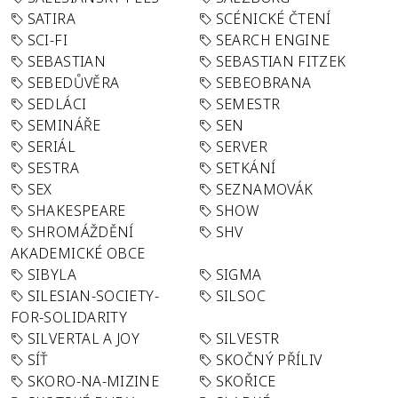
SATIRA
SCÉNICKÉ ČTENÍ
SCI-FI
SEARCH ENGINE
SEBASTIAN
SEBASTIAN FITZEK
SEBEDŮVĚRA
SEBEOBRANA
SEDLÁCI
SEMESTR
SEMINÁŘE
SEN
SERIÁL
SERVER
SESTRA
SETKÁNÍ
SEX
SEZNAMOVÁK
SHAKESPEARE
SHOW
SHROMÁŽDĚNÍ
SHV
AKADEMICKÉ OBCE
SIBYLA
SIGMA
SILESIAN-SOCIETY-
SILSOC
FOR-SOLIDARITY
SILVERTAL A JOY
SILVESTR
SÍŤ
SKOČNÝ PŘÍLIV
SKORO-NA-MIZINE
SKOŘICE