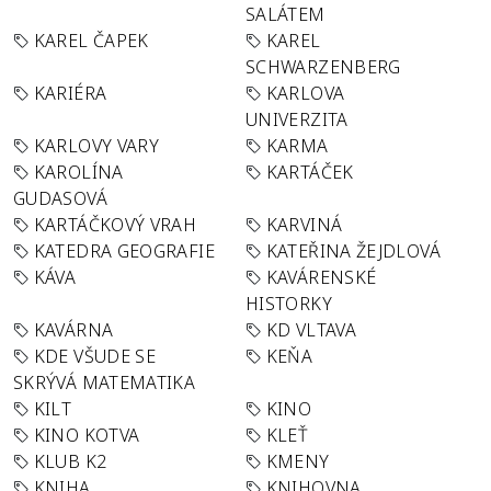
SALÁTEM
KAREL ČAPEK
KAREL
SCHWARZENBERG
KARIÉRA
KARLOVA
UNIVERZITA
KARLOVY VARY
KARMA
KAROLÍNA
KARTÁČEK
GUDASOVÁ
KARTÁČKOVÝ VRAH
KARVINÁ
KATEDRA GEOGRAFIE
KATEŘINA ŽEJDLOVÁ
KÁVA
KAVÁRENSKÉ
HISTORKY
KAVÁRNA
KD VLTAVA
KDE VŠUDE SE
KEŇA
SKRÝVÁ MATEMATIKA
KILT
KINO
KINO KOTVA
KLEŤ
KLUB K2
KMENY
KNIHA
KNIHOVNA