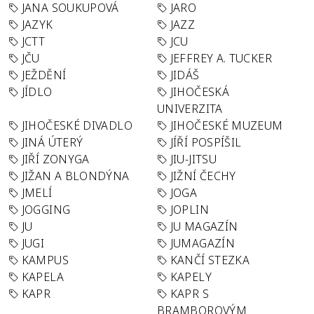
JANA SOUKUPOVÁ
JARO
JAZYK
JAZZ
JCTT
JCU
JČU
JEFFREY A. TUCKER
JEŽDĚNÍ
JIDÁŠ
JÍDLO
JIHOČESKÁ
UNIVERZITA
JIHOČESKÉ DIVADLO
JIHOČESKÉ MUZEUM
JINÁ ÚTERÝ
JÍŘÍ POSPÍŠIL
JIŘÍ ZONYGA
JIU-JITSU
JIŽAN A BLONDÝNA
JIŽNÍ ČECHY
JMELÍ
JOGA
JOGGING
JOPLIN
JU
JU MAGAZÍN
JUGI
JUMAGAZÍN
KAMPUS
KANČÍ STEZKA
KAPELA
KAPELY
KAPR
KAPR S
BRAMBOROVÝM