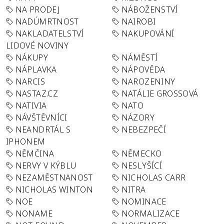
NA PRODEJ
NÁBOŽENSTVÍ
NADÚMRTNOST
NAIROBI
NAKLADATELSTVÍ
NAKUPOVÁNÍ
LIDOVÉ NOVINY
NÁKUPY
NÁMĚSTÍ
NÁPLAVKA
NÁPOVĚDA
NARCIS
NAROZENINY
NASTAZ.CZ
NATÁLIE GROSSOVÁ
NATIVIA
NATO
NÁVŠTĚVNÍCI
NÁZORY
NEANDRTÁL S
NEBEZPEČÍ
IPHONEM
NĚMČINA
NĚMECKO
NERVY V KÝBLU
NESLYŠÍCÍ
NEZAMĚSTNANOST
NICHOLAS CARR
NICHOLAS WINTON
NITRA
NOE
NOMINACE
NONAME
NORMALIZACE