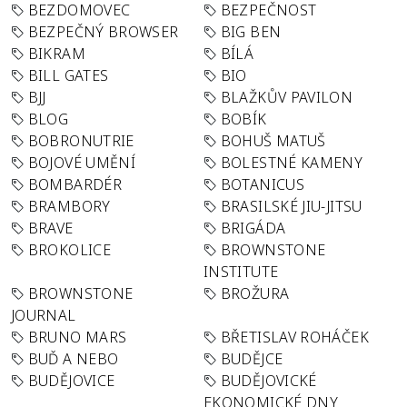
BEZDOMOVEC
BEZPEČNOST
BEZPEČNÝ BROWSER
BIG BEN
BIKRAM
BÍLÁ
BILL GATES
BIO
BJJ
BLAŽKŮV PAVILON
BLOG
BOBÍK
BOBRONUTRIE
BOHUŠ MATUŠ
BOJOVÉ UMĚNÍ
BOLESTNÉ KAMENY
BOMBARDÉR
BOTANICUS
BRAMBORY
BRASILSKÉ JIU-JITSU
BRAVE
BRIGÁDA
BROKOLICE
BROWNSTONE
INSTITUTE
BROWNSTONE
BROŽURA
JOURNAL
BRUNO MARS
BŘETISLAV ROHÁČEK
BUĎ A NEBO
BUDĚJCE
BUDĚJOVICE
BUDĚJOVICKÉ
EKONOMICKÉ DNY