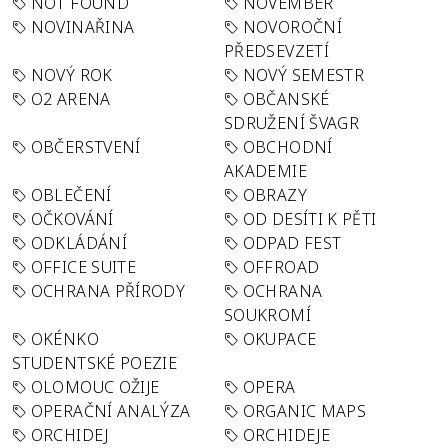
NOT FOUND
NOVEMBER
NOVINAŘINA
NOVOROČNÍ
PŘEDSEVZETÍ
NOVÝ ROK
NOVÝ SEMESTR
O2 ARENA
OBČANSKÉ
SDRUŽENÍ ŠVAGR
OBČERSTVENÍ
OBCHODNÍ
AKADEMIE
OBLEČENÍ
OBRAZY
OČKOVÁNÍ
OD DESÍTI K PĚTI
ODKLÁDÁNÍ
ODPAD FEST
OFFICE SUITE
OFFROAD
OCHRANA PŘÍRODY
OCHRANA
SOUKROMÍ
OKÉNKO
OKUPACE
STUDENTSKÉ POEZIE
OLOMOUC OŽIJE
OPERA
OPERAČNÍ ANALÝZA
ORGANIC MAPS
ORCHIDEJ
ORCHIDEJE