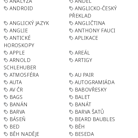
ANALÝZA
ANDĚL
ANDROID
ANGLICKO-ČESKÝ
PŘEKLAD
ANGLICKÝ JAZYK
ANGLIČTINA
ANGLIE
ANTHONY FAUCI
ANTICKÉ
APLIKACE
HOROSKOPY
APPLE
AREÁL
ARNOLD
ARTIGY
SCHLEHUBER
ATMOSFÉRA
AU PAIR
AUTA
AUTOGRAMIÁDA
AV ČR
BABOVŘESKY
BAGS
BALET
BANÁN
BANÁT
BARVA
BARVA ŠATŮ
BÁSEŇ
BEARD BAUBLES
BED
BĚH
BĚH NADĚJE
BESEDA