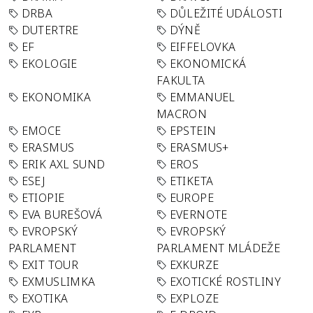
DRBA
DŮLEŽITÉ UDÁLOSTI
DUTERTRE
DÝNĚ
EF
EIFFELOVKA
EKOLOGIE
EKONOMICKÁ
FAKULTA
EKONOMIKA
EMMANUEL
MACRON
EMOCE
EPSTEIN
ERASMUS
ERASMUS+
ERIK AXL SUND
EROS
ESEJ
ETIKETA
ETIOPIE
EUROPE
EVA BUREŠOVÁ
EVERNOTE
EVROPSKÝ
EVROPSKÝ
PARLAMENT
PARLAMENT MLÁDEŽE
EXIT TOUR
EXKURZE
EXMUSLIMKA
EXOTICKÉ ROSTLINY
EXOTIKA
EXPLOZE