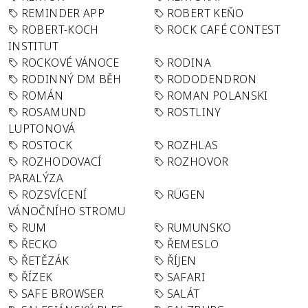
REMINDER APP
ROBERT KEŇO
ROBERT-KOCH
ROCK CAFÉ CONTEST
INSTITUT
ROCKOVÉ VÁNOCE
RODINA
RODINNÝ DM BĚH
RODODENDRON
ROMÁN
ROMAN POLANSKI
ROSAMUND
ROSTLINY
LUPTONOVÁ
ROSTOCK
ROZHLAS
ROZHODOVACÍ
ROZHOVOR
PARALÝZA
ROZSVÍCENÍ
RÜGEN
VÁNOČNÍHO STROMU
RUM
RUMUNSKO
ŘECKO
ŘEMESLO
ŘETĚZÁK
ŘÍJEN
ŘÍZEK
SAFARI
SAFE BROWSER
SALÁT