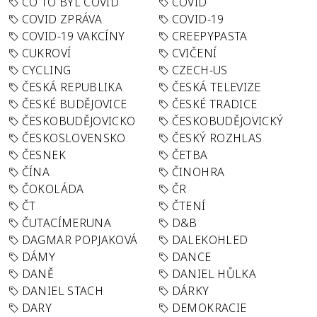
CO TO BYL COVID
COVID
COVID ZPRÁVA
COVID-19
COVID-19 VAKCÍNY
CREEPYPASTA
CUKROVÍ
CVIČENÍ
CYCLING
CZECH-US
ČESKÁ REPUBLIKA
ČESKÁ TELEVIZE
ČESKÉ BUDĚJOVICE
ČESKÉ TRADICE
ČESKOBUDĚJOVICKO
ČESKOBUDĚJOVICKÝ
ČESKOSLOVENSKO
ČESKÝ ROZHLAS
ČESNEK
ČETBA
ČÍNA
ČINOHRA
ČOKOLÁDA
ČR
ČT
ČTENÍ
ČUTACÍMERUNA
D&B
DAGMAR POPJAKOVÁ
DALEKOHLED
DÁMY
DANCE
DANĚ
DANIEL HŮLKA
DANIEL STACH
DÁRKY
DARY
DEMOKRACIE