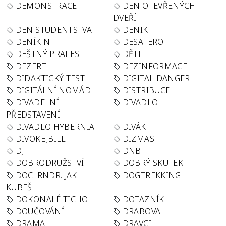
DEMONSTRACE
DEN OTEVŘENÝCH
DVEŘÍ
DEN STUDENTSTVA
DENIK
DENÍK N
DESATERO
DEŠTNÝ PRALES
DĚTI
DEZERT
DEZINFORMACE
DIDAKTICKÝ TEST
DIGITAL DANGER
DIGITÁLNÍ NOMÁD
DISTRIBUCE
DIVADELNÍ
DIVADLO
PŘEDSTAVENÍ
DIVADLO HYBERNIA
DIVÁK
DIVOKEJBILL
DIZMAS
DJ
DNB
DOBRODRUŽSTVÍ
DOBRÝ SKUTEK
DOC. RNDR. JAK
DOGTREKKING
KUBEŠ
DOKONALÉ TICHO
DOTAZNÍK
DOUČOVÁNÍ
DRABOVA
DRAMA
DRAVCI