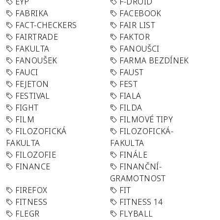
EYP
F-DROID
FABRIKA
FACEBOOK
FACT-CHECKERS
FAIR LIST
FAIRTRADE
FAKTOR
FAKULTA
FANOUŠCI
FANOUŠEK
FARMA BEZDÍNEK
FAUCI
FAUST
FEJETON
FEST
FESTIVAL
FIALA
FIGHT
FILDA
FILM
FILMOVÉ TIPY
FILOZOFICKÁ
FILOZOFICKÁ-
FAKULTA
FAKULTA
FILOZOFIE
FINÁLE
FINANCE
FINANČNÍ-
GRAMOTNOST
FIREFOX
FIT
FITNESS
FITNESS 14
FLEGR
FLYBALL