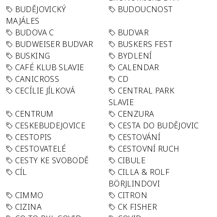
BUDĚJOVICKÝ
BUDOUCNOST
MAJÁLES
BUDOVA C
BUDVAR
BUDWEISER BUDVAR
BUSKERS FEST
BUSKING
BYDLENÍ
CAFÉ KLUB SLAVIE
CALENDAR
CANICROSS
CD
CECÍLIE JÍLKOVÁ
CENTRAL PARK
SLAVIE
CENTRUM
CENZURA
CESKEBUDEJOVICE
CESTA DO BUDĚJOVIC
CESTOPIS
CESTOVÁNÍ
CESTOVATELÉ
CESTOVNÍ RUCH
CESTY KE SVOBODĚ
CIBULE
CÍL
CILLA & ROLF
BÖRJLINDOVI
CIMMO
CITRON
CIZINA
CK FISHER