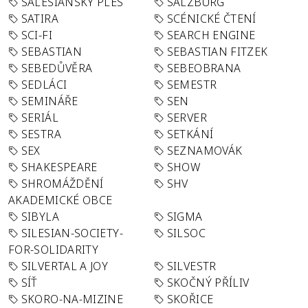
SALESIÁNSKÝ PLES
SALZBURG
SATIRA
SCÉNICKÉ ČTENÍ
SCI-FI
SEARCH ENGINE
SEBASTIAN
SEBASTIAN FITZEK
SEBEDŮVĚRA
SEBEOBRANA
SEDLÁCI
SEMESTR
SEMINÁŘE
SEN
SERIÁL
SERVER
SESTRA
SETKÁNÍ
SEX
SEZNAMOVÁK
SHAKESPEARE
SHOW
SHROMÁŽDĚNÍ
SHV
AKADEMICKÉ OBCE
SIBYLA
SIGMA
SILESIAN-SOCIETY-
SILSOC
FOR-SOLIDARITY
SILVERTAL A JOY
SILVESTR
SÍŤ
SKOČNÝ PŘÍLIV
SKORO-NA-MIZINE
SKOŘICE