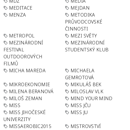
MDŽ
MEDIA
MEDITACE
MEJDAN
MENZA
METODIKA
PRŮVODCOVSKÉ
ČINNOSTI
METROPOL
MEZI SVĚTY
MEZINÁRODNÍ
MEZINÁRODNÍ
FESTIVAL
STUDENTSKÝ KLUB
OUTDOOROVÝCH
FILMŮ
MICHA MAREDA
MICHAELA
GEMROTOVÁ
MIKROEKONOMIE
MIKULÁŠ BEK
MILENA BERANOVÁ
MILOSLAV VLK
MILOŠ ZEMAN
MIND YOUR MIND
MISS
MISS JČU
MISS JIHOČESKÉ
MISS JU
UNIVERZITY
MISSAEROBIC2015
MISTROVSTVÍ