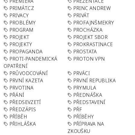
PREMIÉRA
PREZENTACE
PRIMÁT.CZ
PRINC ANDREW
PRIVACY
PRIVÁT
PROBLÉMY
PROFAJNŠMEKRY
PROGRAM
PROCHÁZKA
PROJEKT
PROJEKT SBOR
PROJEKTY
PROKRASTINACE
PROPAGANDA
PROSTATA
PROTI-PANDEMICKÁ
PROTON VPN
OPATŘENÍ
PRŮVODCOVÁNÍ
PRVÁCI
PRVNÍ KAZETA
PRVNÍ REPUBLIKA
PRVOTINA
PRYMULA
PŘÁNÍ
PŘEDNÁŠKA
PŘEDSEVZETÍ
PŘEDSTAVENÍ
PŘEDZÁPIS
PŘF
PŘÍBĚH
PŘÍBĚHY
PŘIHLÁŠKA
PŘÍPRAVA NA
ZKOUŠKU