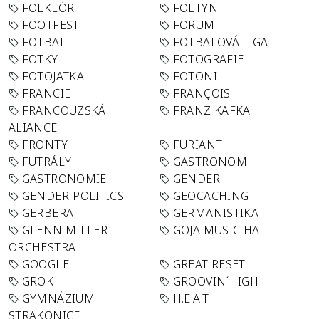
FOLKLÓR
FOLTYN
FOOTFEST
FORUM
FOTBAL
FOTBALOVÁ LIGA
FOTKY
FOTOGRAFIE
FOTOJATKA
FOTONI
FRANCIE
FRANÇOIS
FRANCOUZSKÁ
FRANZ KAFKA
ALIANCE
FRONTY
FURIANT
FUTRÁLY
GASTRONOM
GASTRONOMIE
GENDER
GENDER-POLITICS
GEOCACHING
GERBERA
GERMANISTIKA
GLENN MILLER
GOJA MUSIC HALL
ORCHESTRA
GOOGLE
GREAT RESET
GROK
GROOVIN´HIGH
GYMNÁZIUM
H.E.A.T.
STRAKONICE