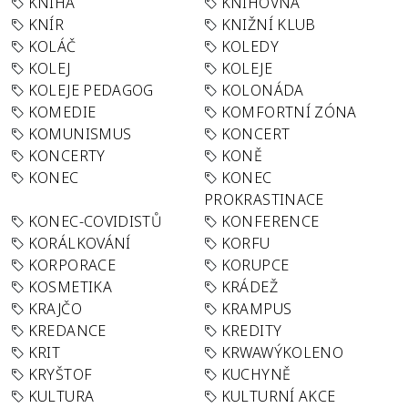
KNIHA
KNIHOVNA
KNÍR
KNIŽNÍ KLUB
KOLÁČ
KOLEDY
KOLEJ
KOLEJE
KOLEJE PEDAGOG
KOLONÁDA
KOMEDIE
KOMFORTNÍ ZÓNA
KOMUNISMUS
KONCERT
KONCERTY
KONĚ
KONEC
KONEC
PROKRASTINACE
KONEC-COVIDISTŮ
KONFERENCE
KORÁLKOVÁNÍ
KORFU
KORPORACE
KORUPCE
KOSMETIKA
KRÁDEŽ
KRAJČO
KRAMPUS
KREDANCE
KREDITY
KRIT
KRWAWÝKOLENO
KRYŠTOF
KUCHYNĚ
KULTURA
KULTURNÍ AKCE