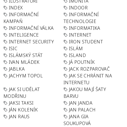
ILUSTRÁTOŘI
IMUNITA
INDEX
INDOOR
INFORMAČNÍ
INFORMAČNÍ
KAMPAŇ
TECHNOLOGIE
INFORMAČNÍ VÁLKA
INFORMATIKA
INTELIGENCE
INTERNET
INTERNET SECURITY
IRON STUDENT
ISIC
ISLÁM
ISLÁMSKÝ STÁT
ISLAND
IVAN MLÁDEK
JÁ POUTNÍK
JABLKA
JACK ROZPAROVAČ
JACHYM TOPOL
JAK SE CHRÁNIT NA
INTERNETU
JAK SI UDĚLAT
JAKOU MAJÍ ŠATY
MODŘINU
BARVU
JAKSI TAKSI
JAN JANDA
JÁN KOLENÍK
JAN PALACH
JAN RAUS
JANA GIA
SOUKUPOVÁ