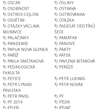
OSCAR
OSLAVY
OSOBNOST
OSTRAVA
OSTROV CEJLON
OSTROVANKA
OSVĚTIM
OTÁZKA
OTÁZKY VÁCLAVA
PADESÁT ODSTÍNŮ
MORAVCE
ŠEDI
PALAČINKY
PAMÁTKA
PANDEMIE
PÁNOVÉ
PAPUA NOVA GUINEA
PARTY
PAŘÍŽ
PÁTEK
PAVLA SMETANOVÁ
PAVLÍNA BITAROVÁ
PEDAGOGICKÁ
PENÍZE
FAKULTA
PETICE
PETR LUDWIG
PETR LYNXXI
PETR NOVÁK
PAVLISKA
PETR PAVEL
PF
PF 2014
PÍSEK
PÍSEŇ
PÍSNĚ