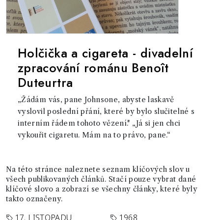
Holčička a cigareta - divadelní
zpracování románu Benoît
Duteurtra
„Žádám vás, pane Johnsone, abyste laskavě
vyslovil poslední přání, které by bylo slučitelné s
interním řádem tohoto vězení." „Já si jen chci
vykouřit cigaretu. Mám na to právo, pane.“
Na této stránce naleznete seznam klíčových slov u
všech publikovaných článků. Stačí pouze vybrat dané
klíčové slovo a zobrazí se všechny články, které byly
takto označeny.
17. LISTOPADU
1968