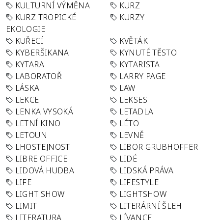
KULTURNÍ VÝMĚNA
KURZ
KURZ TROPICKÉ
KURZY
EKOLOGIE
KUŘECÍ
KVĚTÁK
KYBERŠIKANA
KYNUTÉ TĚSTO
KYTARA
KYTARISTA
LABORATOŘ
LARRY PAGE
LÁSKA
LAW
LEKCE
LEKSES
LENKA VYSOKÁ
LETADLA
LETNÍ KINO
LÉTO
LETOUN
LEVNĚ
LHOSTEJNOST
LIBOR GRUBHOFFER
LIBRE OFFICE
LIDÉ
LIDOVÁ HUDBA
LIDSKÁ PRÁVA
LIFE
LIFESTYLE
LIGHT SHOW
LIGHTSHOW
LIMIT
LITERÁRNÍ ŠLEH
LITERATURA
LÍVANCE