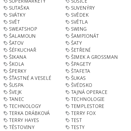
SUPERMARKETY
SUŠICE
SUTAŠKA
SUVENÝRY
SVÁTKY
SVĚDEK
SVĚT
SVĚTLA
SWEATSHOP
SWING
ŠALAMOUN
ŠAMPIONÁT
ŠATOV
ŠATY
ŠÉFKUCHAŘ
ŠETŘENÍ
ŠIKANA
ŠIMEK A GROSSMAN
ŠKOLA
ŠPAGETY
ŠPERKY
ŠTAFETA
ŠŤASTNÉ A VESELÉ
ŠUKAS
ŠUSPA
ŠVÉDSKO
ŠVEJK
TAJNÁ OPERACE
TANEC
TECHNOLOGIE
TECHNOLOGY
TEMPLESTORE
TERKA DRÁBKOVÁ
TERRY FOX
TERRY HAYES
TEST
TĚSTOVINY
TESTY