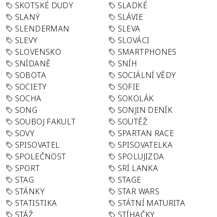
SKOTSKÉ DUDY
SLADKÉ
SLANÝ
SLÁVIE
SLENDERMAN
SLEVA
SLEVY
SLOVÁCI
SLOVENSKO
SMARTPHONES
SNÍDANĚ
SNÍH
SOBOTA
SOCIÁLNÍ VĚDY
SOCIETY
SOFIE
SOCHA
SOKOLÁK
SONG
SONJIN DENÍK
SOUBOJ FAKULT
SOUTĚŽ
SOVY
SPARTAN RACE
SPISOVATEL
SPISOVATELKA
SPOLEČNOST
SPOLUJIZDA
SPORT
SRÍ LANKA
STAG
STAGE
STÁNKY
STAR WARS
STATISTIKA
STÁTNÍ MATURITA
STÁŽ
STÍHAČKY