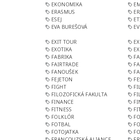
EKONOMIKA
E
ERASMUS
E
ESEJ
ET
EVA BUREŠOVÁ
E
EXIT TOUR
EX
EXOTIKA
EX
FABRIKA
F
FAIRTRADE
F
FANOUŠEK
FA
FEJETON
FE
FIGHT
FI
FILOZOFICKÁ FAKULTA
FI
FINANCE
F
FITNESS
FI
FOLKLÓR
F
FOTBAL
FO
FOTOJATKA
F
FRANCOUZSKÁ ALIANCE
FR