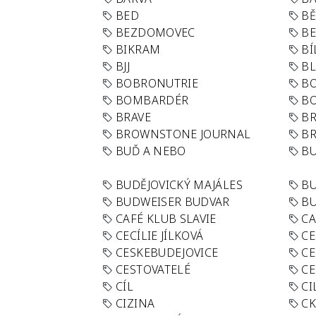
BED
B
BEZDOMOVEC
B
BIKRAM
BÍ
BJJ
BL
BOBRONUTRIE
B
BOMBARDÉR
BO
BRAVE
BR
BROWNSTONE JOURNAL
B
BUĎ A NEBO
BU
BUDĚJOVICKÝ MAJÁLES
B
BUDWEISER BUDVAR
BU
CAFÉ KLUB SLAVIE
C
CECÍLIE JÍLKOVÁ
CE
CESKEBUDEJOVICE
CE
CESTOVATELÉ
CE
CÍL
CI
CIZINA
CK