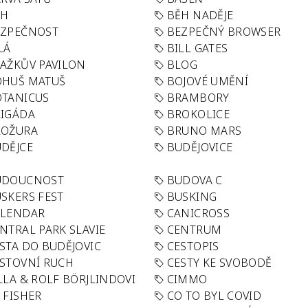
ĚH
BĚH NADĚJE
EZPEČNOST
BEZPEČNÝ BROWSER
LÁ
BILL GATES
AŽKŮV PAVILON
BLOG
OHUŠ MATUŠ
BOJOVÉ UMĚNÍ
TANICUS
BRAMBORY
IGÁDA
BROKOLICE
ROŽURA
BRUNO MARS
DĚJCE
BUDĚJOVICE
UDOUCNOST
BUDOVA C
SKERS FEST
BUSKING
ALENDAR
CANICROSS
NTRAL PARK SLAVIE
CENTRUM
STA DO BUDĚJOVIC
CESTOPIS
STOVNÍ RUCH
CESTY KE SVOBODĚ
LLA & ROLF BÖRJLINDOVI
CIMMO
 FISHER
CO TO BYL COVID