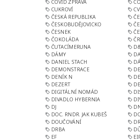
COVID ZPRÁVA
CO
CUKROVÍ
CV
ČESKÁ REPUBLIKA
ČE
ČESKOBUDĚJOVICKO
ČE
ČESNEK
ČE
ČOKOLÁDA
Č
ČUTACÍMERUNA
D
DÁMY
D
DANIEL STACH
D
DEMONSTRACE
DE
DENÍK N
DE
DEZERT
D
DIGITÁLNÍ NOMÁD
DI
DIVADLO HYBERNIA
DI
DJ
D
DOC. RNDR. JAK KUBEŠ
D
DOUČOVÁNÍ
D
DRBA
DŮ
EF
EI