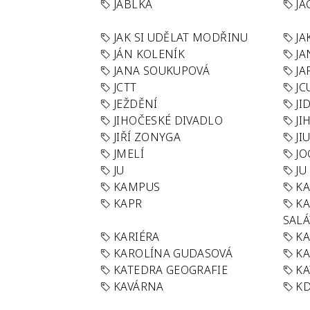
JABLKA
JA
JAK SI UDĚLAT MODŘINU
JA
JÁN KOLENÍK
JA
JANA SOUKUPOVÁ
JA
JCTT
JC
JEŽDĚNÍ
JI
JIHOČESKÉ DIVADLO
JI
JIŘÍ ZONYGA
JI
JMELÍ
JO
JU
JU
KAMPUS
KA
KAPR
K
SAL
KARIÉRA
KA
KAROLÍNA GUDASOVÁ
KA
KATEDRA GEOGRAFIE
KA
KAVÁRNA
KD