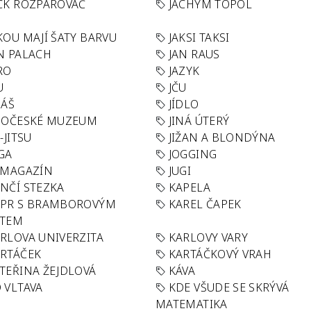
CK ROZPAROVAČ
JACHYM TOPOL
KOU MAJÍ ŠATY BARVU
JAKSI TAKSI
N PALACH
JAN RAUS
RO
JAZYK
U
JČU
DÁŠ
JÍDLO
HOČESKÉ MUZEUM
JINÁ ÚTERÝ
U-JITSU
JIŽAN A BLONDÝNA
GA
JOGGING
 MAGAZÍN
JUGI
NČÍ STEZKA
KAPELA
APR S BRAMBOROVÝM
KAREL ČAPEK
ÁTEM
RLOVA UNIVERZITA
KARLOVY VARY
RTÁČEK
KARTÁČKOVÝ VRAH
TEŘINA ŽEJDLOVÁ
KÁVA
 VLTAVA
KDE VŠUDE SE SKRÝVÁ
MATEMATIKA