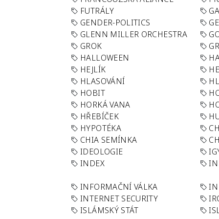
FUTRÁLY
G
GENDER-POLITICS
G
GLENN MILLER ORCHESTRA
GO
GROK
GR
HALLOWEEN
HA
HEJLÍK
HE
HLASOVÁNÍ
H
HOBIT
H
HORKÁ VANA
H
HŘEBÍČEK
H
HYPOTÉKA
CH
CHIA SEMÍNKA
CH
IDEOLOGIE
IG
INDEX
I
INFORMAČNÍ VÁLKA
IN
INTERNET SECURITY
IR
ISLÁMSKÝ STÁT
IS