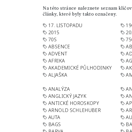
Na této stránce naleznete seznam klíčový
články, které byly takto označeny.
17. LISTOPADU
19
2015
20
70S
75
ABSENCE
AB
ADVENT
AD
AFRIKA
A
AKADEMICKÉ PŮLHODINKY
A
ALJAŠKA
AM
ANALÝZA
A
ANGLICKÝ JAZYK
AN
ANTICKÉ HOROSKOPY
AP
ARNOLD SCHLEHUBER
AR
AUTA
A
BAGS
BA
BARVA
BA