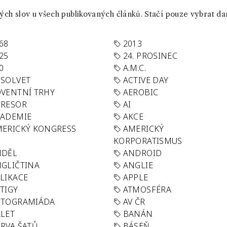
ch slov u všech publikovaných článků. Stačí pouze vybrat da
68
2013
25
24. PROSINEC
0
A.M.C.
SOLVET
ACTIVE DAY
VENTNÍ TRHY
AEROBIC
GRESOR
AI
KADEMIE
AKCE
ERICKÝ KONGRESS
AMERICKÝ
KORPORATISMUS
NDĚL
ANDROID
GLIČTINA
ANGLIE
LIKACE
APPLE
TIGY
ATMOSFÉRA
UTOGRAMIÁDA
AV ČR
LET
BANÁN
RVA ŠATŮ
BÁSEŇ