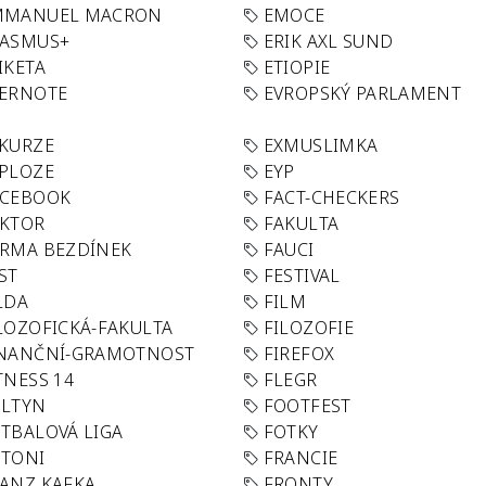
MMANUEL MACRON
EMOCE
RASMUS+
ERIK AXL SUND
IKETA
ETIOPIE
VERNOTE
EVROPSKÝ PARLAMENT
KURZE
EXMUSLIMKA
PLOZE
EYP
ACEBOOK
FACT-CHECKERS
AKTOR
FAKULTA
RMA BEZDÍNEK
FAUCI
ST
FESTIVAL
LDA
FILM
LOZOFICKÁ-FAKULTA
FILOZOFIE
INANČNÍ-GRAMOTNOST
FIREFOX
TNESS 14
FLEGR
OLTYN
FOOTFEST
TBALOVÁ LIGA
FOTKY
OTONI
FRANCIE
ANZ KAFKA
FRONTY