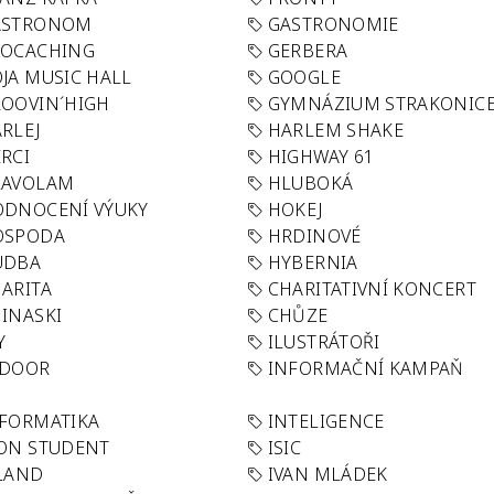
ASTRONOM
GASTRONOMIE
EOCACHING
GERBERA
JA MUSIC HALL
GOOGLE
OOVIN´HIGH
GYMNÁZIUM STRAKONIC
RLEJ
HARLEM SHAKE
RCI
HIGHWAY 61
LAVOLAM
HLUBOKÁ
ODNOCENÍ VÝUKY
HOKEJ
OSPODA
HRDINOVÉ
UDBA
HYBERNIA
ARITA
CHARITATIVNÍ KONCERT
INASKI
CHŮZE
Y
ILUSTRÁTOŘI
NDOOR
INFORMAČNÍ KAMPAŇ
FORMATIKA
INTELIGENCE
ON STUDENT
ISIC
LAND
IVAN MLÁDEK