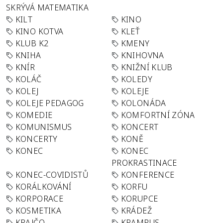
SKRÝVÁ MATEMATIKA
KILT
KINO
KINO KOTVA
KLEŤ
KLUB K2
KMENY
KNIHA
KNIHOVNA
KNÍR
KNIŽNÍ KLUB
KOLÁČ
KOLEDY
KOLEJ
KOLEJE
KOLEJE PEDAGOG
KOLONÁDA
KOMEDIE
KOMFORTNÍ ZÓNA
KOMUNISMUS
KONCERT
KONCERTY
KONĚ
KONEC
KONEC
PROKRASTINACE
KONEC-COVIDISTŮ
KONFERENCE
KORÁLKOVÁNÍ
KORFU
KORPORACE
KORUPCE
KOSMETIKA
KRÁDEŽ
KRAJČO
KRAMPUS