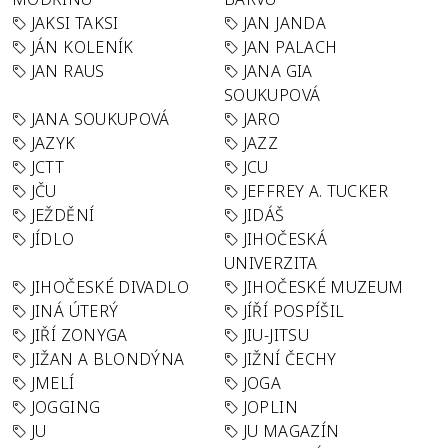
JAKSI TAKSI
JAN JANDA
JÁN KOLENÍK
JAN PALACH
JAN RAUS
JANA GIA
SOUKUPOVÁ
JANA SOUKUPOVÁ
JARO
JAZYK
JAZZ
JCTT
JCU
JČU
JEFFREY A. TUCKER
JEŽDĚNÍ
JIDÁŠ
JÍDLO
JIHOČESKÁ
UNIVERZITA
JIHOČESKÉ DIVADLO
JIHOČESKÉ MUZEUM
JINÁ ÚTERÝ
JÍŘÍ POSPÍŠIL
JIŘÍ ZONYGA
JIU-JITSU
JIŽAN A BLONDÝNA
JIŽNÍ ČECHY
JMELÍ
JOGA
JOGGING
JOPLIN
JU
JU MAGAZÍN