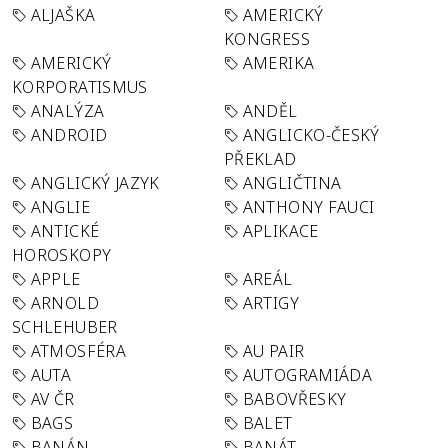
ALJAŠKA
AMERICKÝ
KONGRESS
AMERICKÝ
AMERIKA
KORPORATISMUS
ANALÝZA
ANDĚL
ANDROID
ANGLICKO-ČESKÝ
PŘEKLAD
ANGLICKÝ JAZYK
ANGLIČTINA
ANGLIE
ANTHONY FAUCI
ANTICKÉ
APLIKACE
HOROSKOPY
APPLE
AREÁL
ARNOLD
ARTIGY
SCHLEHUBER
ATMOSFÉRA
AU PAIR
AUTA
AUTOGRAMIÁDA
AV ČR
BABOVŘESKY
BAGS
BALET
BANÁN
BANÁT