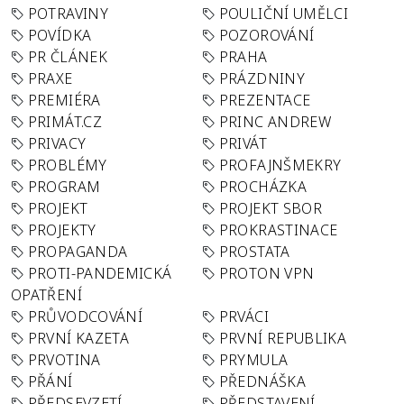
POTRAVINY
POULIČNÍ UMĚLCI
POVÍDKA
POZOROVÁNÍ
PR ČLÁNEK
PRAHA
PRAXE
PRÁZDNINY
PREMIÉRA
PREZENTACE
PRIMÁT.CZ
PRINC ANDREW
PRIVACY
PRIVÁT
PROBLÉMY
PROFAJNŠMEKRY
PROGRAM
PROCHÁZKA
PROJEKT
PROJEKT SBOR
PROJEKTY
PROKRASTINACE
PROPAGANDA
PROSTATA
PROTI-PANDEMICKÁ
PROTON VPN
OPATŘENÍ
PRŮVODCOVÁNÍ
PRVÁCI
PRVNÍ KAZETA
PRVNÍ REPUBLIKA
PRVOTINA
PRYMULA
PŘÁNÍ
PŘEDNÁŠKA
PŘEDSEVZETÍ
PŘEDSTAVENÍ