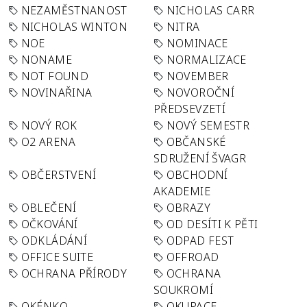
NEZAMĚSTNANOST
NICHOLAS CARR
NICHOLAS WINTON
NITRA
NOE
NOMINACE
NONAME
NORMALIZACE
NOT FOUND
NOVEMBER
NOVINAŘINA
NOVOROČNÍ
PŘEDSEVZETÍ
NOVÝ ROK
NOVÝ SEMESTR
O2 ARENA
OBČANSKÉ
SDRUŽENÍ ŠVAGR
OBČERSTVENÍ
OBCHODNÍ
AKADEMIE
OBLEČENÍ
OBRAZY
OČKOVÁNÍ
OD DESÍTI K PĚTI
ODKLÁDÁNÍ
ODPAD FEST
OFFICE SUITE
OFFROAD
OCHRANA PŘÍRODY
OCHRANA
SOUKROMÍ
OKÉNKO
OKUPACE