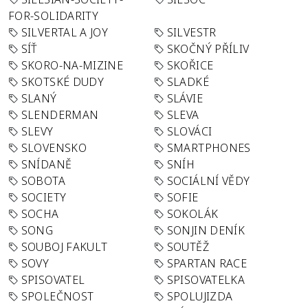
FOR-SOLIDARITY
SILVERTAL A JOY
SILVESTR
SÍŤ
SKOČNÝ PŘÍLIV
SKORO-NA-MIZINE
SKOŘICE
SKOTSKÉ DUDY
SLADKÉ
SLANÝ
SLÁVIE
SLENDERMAN
SLEVA
SLEVY
SLOVÁCI
SLOVENSKO
SMARTPHONES
SNÍDANĚ
SNÍH
SOBOTA
SOCIÁLNÍ VĚDY
SOCIETY
SOFIE
SOCHA
SOKOLÁK
SONG
SONJIN DENÍK
SOUBOJ FAKULT
SOUTĚŽ
SOVY
SPARTAN RACE
SPISOVATEL
SPISOVATELKA
SPOLEČNOST
SPOLUJIZDA