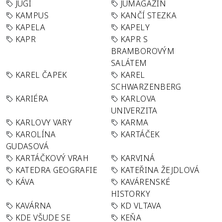
JUGI
JUMAGAZÍN
KAMPUS
KANČÍ STEZKA
KAPELA
KAPELY
KAPR
KAPR S
BRAMBOROVÝM
SALÁTEM
KAREL ČAPEK
KAREL
SCHWARZENBERG
KARIÉRA
KARLOVA
UNIVERZITA
KARLOVY VARY
KARMA
KAROLÍNA
KARTÁČEK
GUDASOVÁ
KARTÁČKOVÝ VRAH
KARVINÁ
KATEDRA GEOGRAFIE
KATEŘINA ŽEJDLOVÁ
KÁVA
KAVÁRENSKÉ
HISTORKY
KAVÁRNA
KD VLTAVA
KDE VŠUDE SE
KEŇA