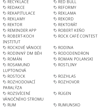
RECYKLACE
RED BULL
REDAKCE
REFORMY
REKAPITULACE
REKLAMA
REKLAMY
REKORD
REKTOR
REKTORÁT
REMINDER APP
ROBERT KEŇO
ROBERT-KOCH
ROCK CAFÉ CONTEST
INSTITUT
ROCKOVÉ VÁNOCE
RODINA
RODINNÝ DM BĚH
RODODENDRON
ROMÁN
ROMAN POLANSKI
ROSAMUND
ROSTLINY
LUPTONOVÁ
ROSTOCK
ROZHLAS
ROZHODOVACÍ
ROZHOVOR
PARALÝZA
ROZSVÍCENÍ
RÜGEN
VÁNOČNÍHO STROMU
RUM
RUMUNSKO