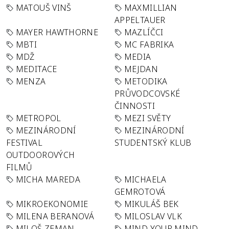
MATOUŠ VINŠ
MAXMILLIAN
APPELTAUER
MAYER HAWTHORNE
MAZLÍČCI
MBTI
MC FABRIKA
MDŽ
MEDIA
MEDITACE
MEJDAN
MENZA
METODIKA
PRŮVODCOVSKÉ
ČINNOSTI
METROPOL
MEZI SVĚTY
MEZINÁRODNÍ
MEZINÁRODNÍ
FESTIVAL
STUDENTSKÝ KLUB
OUTDOOROVÝCH
FILMŮ
MICHA MAREDA
MICHAELA
GEMROTOVÁ
MIKROEKONOMIE
MIKULÁŠ BEK
MILENA BERANOVÁ
MILOSLAV VLK
MILOŠ ZEMAN
MIND YOUR MIND