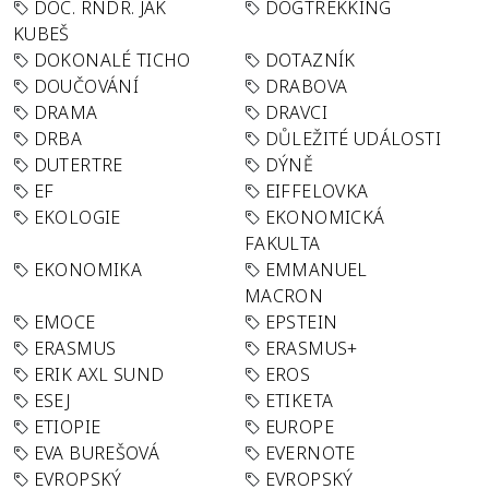
DOC. RNDR. JAK
DOGTREKKING
KUBEŠ
DOKONALÉ TICHO
DOTAZNÍK
DOUČOVÁNÍ
DRABOVA
DRAMA
DRAVCI
DRBA
DŮLEŽITÉ UDÁLOSTI
DUTERTRE
DÝNĚ
EF
EIFFELOVKA
EKOLOGIE
EKONOMICKÁ
FAKULTA
EKONOMIKA
EMMANUEL
MACRON
EMOCE
EPSTEIN
ERASMUS
ERASMUS+
ERIK AXL SUND
EROS
ESEJ
ETIKETA
ETIOPIE
EUROPE
EVA BUREŠOVÁ
EVERNOTE
EVROPSKÝ
EVROPSKÝ