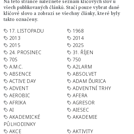
Na této stránce naleznete seznam klíčových slov u
všech publikovaných článků. Stačí pouze vybrat dané
klíčové slovo a zobrazí se všechny články, které byly
takto označeny.
17. LISTOPADU
1968
2013
2014
2015
2025
24. PROSINEC
31. ŘÍJEN
70S
750
A.M.C.
A2LARM
ABSENCE
ABSOLVET
ACTIVE DAY
ADAM ĎURICA
ADVENT
ADVENTNÍ TRHY
AEROBIC
AFERA
AFRIKA
AGRESOR
AI
AIESEC
AKADEMICKÉ
AKADEMIE
PŮLHODINKY
AKCE
AKTIVITY