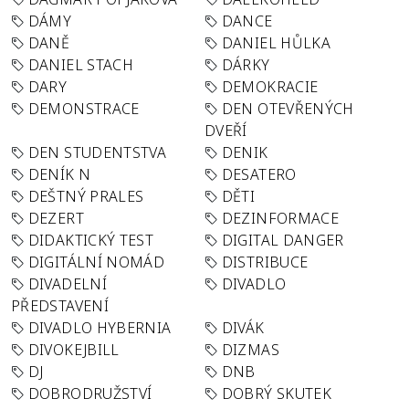
DÁMY
DANCE
DANĚ
DANIEL HŮLKA
DANIEL STACH
DÁRKY
DARY
DEMOKRACIE
DEMONSTRACE
DEN OTEVŘENÝCH
DVEŘÍ
DEN STUDENTSTVA
DENIK
DENÍK N
DESATERO
DEŠTNÝ PRALES
DĚTI
DEZERT
DEZINFORMACE
DIDAKTICKÝ TEST
DIGITAL DANGER
DIGITÁLNÍ NOMÁD
DISTRIBUCE
DIVADELNÍ
DIVADLO
PŘEDSTAVENÍ
DIVADLO HYBERNIA
DIVÁK
DIVOKEJBILL
DIZMAS
DJ
DNB
DOBRODRUŽSTVÍ
DOBRÝ SKUTEK