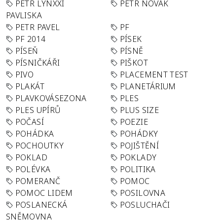
PETR LYNXXI
PETR NOVÁK
PAVLISKA
PETR PAVEL
PF
PF 2014
PÍSEK
PÍSEŇ
PÍSNĚ
PÍSNIČKÁŘI
PIŠKOT
PIVO
PLACEMENT TEST
PLAKÁT
PLANETÁRIUM
PLAVKOVÁSEZONA
PLES
PLES UPÍRŮ
PLUS SIZE
POČASÍ
POEZIE
POHÁDKA
POHÁDKY
POCHOUTKY
POJIŠTĚNÍ
POKLAD
POKLADY
POLÉVKA
POLITIKA
POMERANČ
POMOC
POMOC LIDEM
POSILOVNA
POSLANECKÁ
POSLUCHAČI
SNĚMOVNA