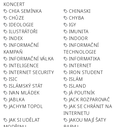
KONCERT
CHIA SEMÍNKA
CHINASKI
CHŮZE
CHYBA
IDEOLOGIE
IGY
ILUSTRÁTOŘI
IMUNITA
INDEX
INDOOR
INFORMAČNÍ
INFORMAČNÍ
KAMPAŇ
TECHNOLOGIE
INFORMAČNÍ VÁLKA
INFORMATIKA
INTELIGENCE
INTERNET
INTERNET SECURITY
IRON STUDENT
ISIC
ISLÁM
ISLÁMSKÝ STÁT
ISLAND
IVAN MLÁDEK
JÁ POUTNÍK
JABLKA
JACK ROZPAROVAČ
JACHYM TOPOL
JAK SE CHRÁNIT NA
INTERNETU
JAK SI UDĚLAT
JAKOU MAJÍ ŠATY
MODŘINU
BARVU