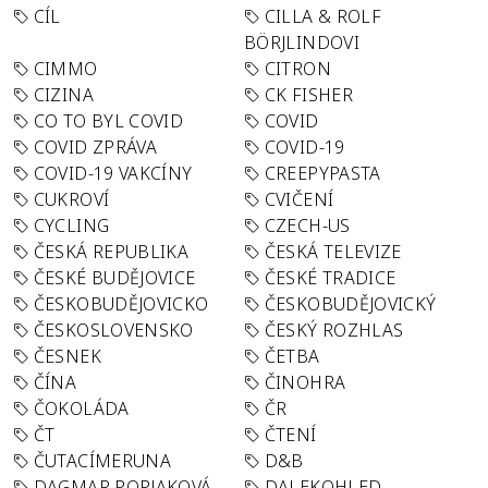
CÍL
CILLA & ROLF
BÖRJLINDOVI
CIMMO
CITRON
CIZINA
CK FISHER
CO TO BYL COVID
COVID
COVID ZPRÁVA
COVID-19
COVID-19 VAKCÍNY
CREEPYPASTA
CUKROVÍ
CVIČENÍ
CYCLING
CZECH-US
ČESKÁ REPUBLIKA
ČESKÁ TELEVIZE
ČESKÉ BUDĚJOVICE
ČESKÉ TRADICE
ČESKOBUDĚJOVICKO
ČESKOBUDĚJOVICKÝ
ČESKOSLOVENSKO
ČESKÝ ROZHLAS
ČESNEK
ČETBA
ČÍNA
ČINOHRA
ČOKOLÁDA
ČR
ČT
ČTENÍ
ČUTACÍMERUNA
D&B
DAGMAR POPJAKOVÁ
DALEKOHLED