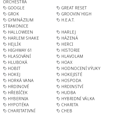
ORCHESTRA
GOOGLE
GREAT RESET
GROK
GROOVIN´HIGH
GYMNÁZIUM
H.E.A.T.
STRAKONICE
HALLOWEEN
HARLEJ
HARLEM SHAKE
HÁZENÁ
HEJLÍK
HERCI
HIGHWAY 61
HISTORIE
HLASOVÁNÍ
HLAVOLAM
HLUBOKÁ
HOAX
HOBIT
HODNOCENÍ VÝUKY
HOKEJ
HOKEJISTÉ
HORKÁ VANA
HOSPODA
HRDINOVÉ
HRDINSTVÍ
HŘEBÍČEK
HUDBA
HYBERNIA
HYBRIDNÍ VÁLKA
HYPOTÉKA
CHARITA
CHARITATIVNÍ
CHEB