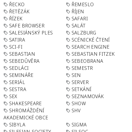
ŘECKO
ŘEMESLO
ŘETĚZÁK
ŘÍJEN
ŘÍZEK
SAFARI
SAFE BROWSER
SALÁT
SALESIÁNSKÝ PLES
SALZBURG
SATIRA
SCÉNICKÉ ČTENÍ
SCI-FI
SEARCH ENGINE
SEBASTIAN
SEBASTIAN FITZEK
SEBEDŮVĚRA
SEBEOBRANA
SEDLÁCI
SEMESTR
SEMINÁŘE
SEN
SERIÁL
SERVER
SESTRA
SETKÁNÍ
SEX
SEZNAMOVÁK
SHAKESPEARE
SHOW
SHROMÁŽDĚNÍ
SHV
AKADEMICKÉ OBCE
SIBYLA
SIGMA
SILESIAN-SOCIETY-
SILSOC