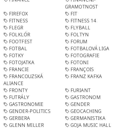
GRAMOTNOST
FIREFOX
FIT
FITNESS
FITNESS 14
FLEGR
FLYBALL
FOLKLÓR
FOLTYN
FOOTFEST
FORUM
FOTBAL
FOTBALOVÁ LIGA
FOTKY
FOTOGRAFIE
FOTOJATKA
FOTONI
FRANCIE
FRANÇOIS
FRANCOUZSKÁ
FRANZ KAFKA
ALIANCE
FRONTY
FURIANT
FUTRÁLY
GASTRONOM
GASTRONOMIE
GENDER
GENDER-POLITICS
GEOCACHING
GERBERA
GERMANISTIKA
GLENN MILLER
GOJA MUSIC HALL