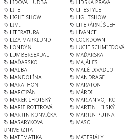
LIDOVÁ HUDBA
LIDSKÁ PRÁVA
LIFE
LIFESTYLE
LIGHT SHOW
LIGHTSHOW
LIMIT
LITERÁRNÍ ŠLEH
LITERATURA
LÍVANCE
LIZA MARKLUND
LOCKDOWN
LONDÝN
LUCIE SCHMIEDOVÁ
LUMBERSEXUAL
MAĎARSKA
MAĎARSKO
MAJÁLES
MALBA
MALÉ DIVADLO
MANDOLÍNA
MANDRAGE
MARATHON
MARATON
MARCIPÁN
MÁRDI
MAREK LHOTSKÝ
MARIAN VOJTKO
MARIE ROTTROVÁ
MARTIN HILSKÝ
MARTIN KONVIČKA
MARTIN PUTNA
MASARYKOVA
MASO
UNIVERZITA
MATEMATIKA
MATERIÁLY