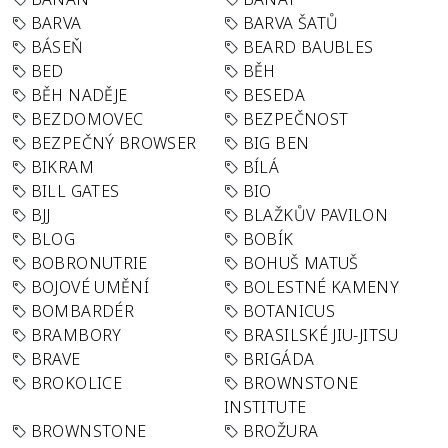
BARVA
BARVA ŠATŮ
BÁSEŇ
BEARD BAUBLES
BED
BĚH
BĚH NADĚJE
BESEDA
BEZDOMOVEC
BEZPEČNOST
BEZPEČNÝ BROWSER
BIG BEN
BIKRAM
BÍLÁ
BILL GATES
BIO
BJJ
BLAŽKŮV PAVILON
BLOG
BOBÍK
BOBRONUTRIE
BOHUŠ MATUŠ
BOJOVÉ UMĚNÍ
BOLESTNÉ KAMENY
BOMBARDÉR
BOTANICUS
BRAMBORY
BRASILSKÉ JIU-JITSU
BRAVE
BRIGÁDA
BROKOLICE
BROWNSTONE
INSTITUTE
BROWNSTONE
BROŽURA