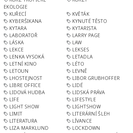
EKOLOGIE
KUŘECÍ
KVĚTÁK
KYBERŠIKANA
KYNUTÉ TĚSTO
KYTARA
KYTARISTA
LABORATOŘ
LARRY PAGE
LÁSKA
LAW
LEKCE
LEKSES
LENKA VYSOKÁ
LETADLA
LETNÍ KINO
LÉTO
LETOUN
LEVNĚ
LHOSTEJNOST
LIBOR GRUBHOFFER
LIBRE OFFICE
LIDÉ
LIDOVÁ HUDBA
LIDSKÁ PRÁVA
LIFE
LIFESTYLE
LIGHT SHOW
LIGHTSHOW
LIMIT
LITERÁRNÍ ŠLEH
LITERATURA
LÍVANCE
LIZA MARKLUND
LOCKDOWN