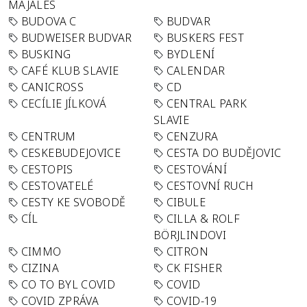
MAJÁLES
BUDOVA C
BUDVAR
BUDWEISER BUDVAR
BUSKERS FEST
BUSKING
BYDLENÍ
CAFÉ KLUB SLAVIE
CALENDAR
CANICROSS
CD
CECÍLIE JÍLKOVÁ
CENTRAL PARK
SLAVIE
CENTRUM
CENZURA
CESKEBUDEJOVICE
CESTA DO BUDĚJOVIC
CESTOPIS
CESTOVÁNÍ
CESTOVATELÉ
CESTOVNÍ RUCH
CESTY KE SVOBODĚ
CIBULE
CÍL
CILLA & ROLF
BÖRJLINDOVI
CIMMO
CITRON
CIZINA
CK FISHER
CO TO BYL COVID
COVID
COVID ZPRÁVA
COVID-19