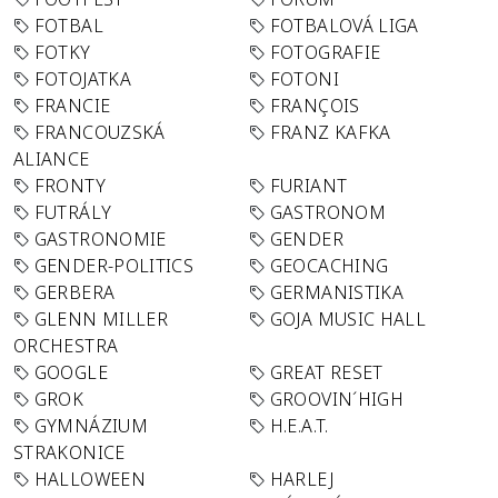
FOTBAL
FOTBALOVÁ LIGA
FOTKY
FOTOGRAFIE
FOTOJATKA
FOTONI
FRANCIE
FRANÇOIS
FRANCOUZSKÁ
FRANZ KAFKA
ALIANCE
FRONTY
FURIANT
FUTRÁLY
GASTRONOM
GASTRONOMIE
GENDER
GENDER-POLITICS
GEOCACHING
GERBERA
GERMANISTIKA
GLENN MILLER
GOJA MUSIC HALL
ORCHESTRA
GOOGLE
GREAT RESET
GROK
GROOVIN´HIGH
GYMNÁZIUM
H.E.A.T.
STRAKONICE
HALLOWEEN
HARLEJ