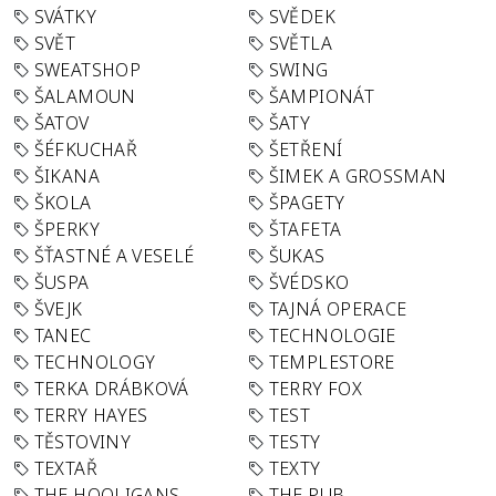
SVÁTKY
SVĚDEK
SVĚT
SVĚTLA
SWEATSHOP
SWING
ŠALAMOUN
ŠAMPIONÁT
ŠATOV
ŠATY
ŠÉFKUCHAŘ
ŠETŘENÍ
ŠIKANA
ŠIMEK A GROSSMAN
ŠKOLA
ŠPAGETY
ŠPERKY
ŠTAFETA
ŠŤASTNÉ A VESELÉ
ŠUKAS
ŠUSPA
ŠVÉDSKO
ŠVEJK
TAJNÁ OPERACE
TANEC
TECHNOLOGIE
TECHNOLOGY
TEMPLESTORE
TERKA DRÁBKOVÁ
TERRY FOX
TERRY HAYES
TEST
TĚSTOVINY
TESTY
TEXTAŘ
TEXTY
THE HOOLIGANS
THE PUB