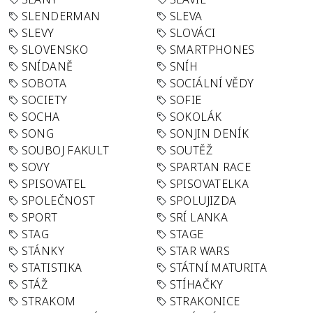
SLENDERMAN
SLEVA
SLEVY
SLOVÁCI
SLOVENSKO
SMARTPHONES
SNÍDANĚ
SNÍH
SOBOTA
SOCIÁLNÍ VĚDY
SOCIETY
SOFIE
SOCHA
SOKOLÁK
SONG
SONJIN DENÍK
SOUBOJ FAKULT
SOUTĚŽ
SOVY
SPARTAN RACE
SPISOVATEL
SPISOVATELKA
SPOLEČNOST
SPOLUJIZDA
SPORT
SRÍ LANKA
STAG
STAGE
STÁNKY
STAR WARS
STATISTIKA
STÁTNÍ MATURITA
STÁŽ
STÍHAČKY
STRAKOM
STRAKONICE