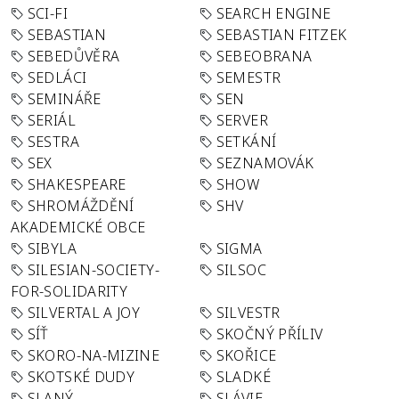
SCI-FI
SEARCH ENGINE
SEBASTIAN
SEBASTIAN FITZEK
SEBEDŮVĚRA
SEBEOBRANA
SEDLÁCI
SEMESTR
SEMINÁŘE
SEN
SERIÁL
SERVER
SESTRA
SETKÁNÍ
SEX
SEZNAMOVÁK
SHAKESPEARE
SHOW
SHROMÁŽDĚNÍ
SHV
AKADEMICKÉ OBCE
SIBYLA
SIGMA
SILESIAN-SOCIETY-
SILSOC
FOR-SOLIDARITY
SILVERTAL A JOY
SILVESTR
SÍŤ
SKOČNÝ PŘÍLIV
SKORO-NA-MIZINE
SKOŘICE
SKOTSKÉ DUDY
SLADKÉ
SLANÝ
SLÁVIE