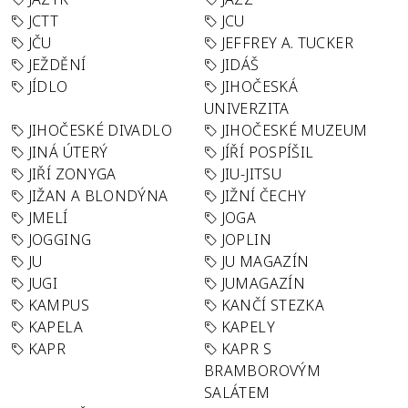
JCTT
JCU
JČU
JEFFREY A. TUCKER
JEŽDĚNÍ
JIDÁŠ
JÍDLO
JIHOČESKÁ
UNIVERZITA
JIHOČESKÉ DIVADLO
JIHOČESKÉ MUZEUM
JINÁ ÚTERÝ
JÍŘÍ POSPÍŠIL
JIŘÍ ZONYGA
JIU-JITSU
JIŽAN A BLONDÝNA
JIŽNÍ ČECHY
JMELÍ
JOGA
JOGGING
JOPLIN
JU
JU MAGAZÍN
JUGI
JUMAGAZÍN
KAMPUS
KANČÍ STEZKA
KAPELA
KAPELY
KAPR
KAPR S
BRAMBOROVÝM
SALÁTEM