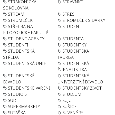
STRAKONICKÁ
STRÁVNÍCI
SOKOLOVNA
STREAM
STRES
STROMEČEK
STROMEČEK S DÁRKY
STŘELBA NA
STUDENT
FILOZOFICKÉ FAKULTĚ
STUDENT AGENCY
STUDENTA
STUDENTI
STUDENTKY
STUDENTSKÁ
STUDENTSKÁ
STŘEDA
TVORBA
STUDENTSKÁ UNIE
STUDENTSKÁ
ŽURNALISTIKA
STUDENTSKÉ
STUDENTSKÉ
DIVADLO
UNIVERZITNÍ DIVADLO
STUDENTSKÉ VAŘENÍ
STUDENTSKÝ ŽIVOT
STUDIO 6
STUDIUM
SUD
SUJU
SUPERMARKETY
SUŠICE
SUTAŠKA
SUVENÝRY