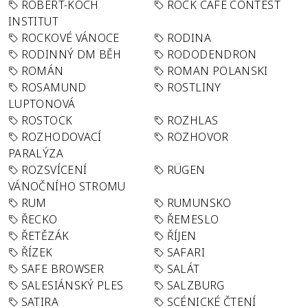
ROBERT-KOCH
ROCK CAFÉ CONTEST
INSTITUT
ROCKOVÉ VÁNOCE
RODINA
RODINNÝ DM BĚH
RODODENDRON
ROMÁN
ROMAN POLANSKI
ROSAMUND
ROSTLINY
LUPTONOVÁ
ROSTOCK
ROZHLAS
ROZHODOVACÍ
ROZHOVOR
PARALÝZA
ROZSVÍCENÍ
RÜGEN
VÁNOČNÍHO STROMU
RUM
RUMUNSKO
ŘECKO
ŘEMESLO
ŘETĚZÁK
ŘÍJEN
ŘÍZEK
SAFARI
SAFE BROWSER
SALÁT
SALESIÁNSKÝ PLES
SALZBURG
SATIRA
SCÉNICKÉ ČTENÍ