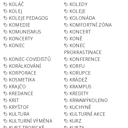
KOLÁČ
KOLEDY
KOLEJ
KOLEJE
KOLEJE PEDAGOG
KOLONÁDA
KOMEDIE
KOMFORTNÍ ZÓNA
KOMUNISMUS
KONCERT
KONCERTY
KONĚ
KONEC
KONEC
PROKRASTINACE
KONEC-COVIDISTŮ
KONFERENCE
KORÁLKOVÁNÍ
KORFU
KORPORACE
KORUPCE
KOSMETIKA
KRÁDEŽ
KRAJČO
KRAMPUS
KREDANCE
KREDITY
KRIT
KRWAWÝKOLENO
KRYŠTOF
KUCHYNĚ
KULTURA
KULTURNÍ AKCE
KULTURNÍ VÝMĚNA
KURZ
KURZ TROPICKÉ
KURZY