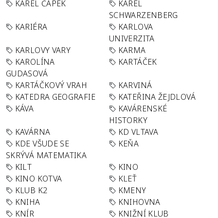
KAREL ČAPEK
KAREL
SCHWARZENBERG
KARIÉRA
KARLOVA
UNIVERZITA
KARLOVY VARY
KARMA
KAROLÍNA
KARTÁČEK
GUDASOVÁ
KARTÁČKOVÝ VRAH
KARVINÁ
KATEDRA GEOGRAFIE
KATEŘINA ŽEJDLOVÁ
KÁVA
KAVÁRENSKÉ
HISTORKY
KAVÁRNA
KD VLTAVA
KDE VŠUDE SE
KEŇA
SKRÝVÁ MATEMATIKA
KILT
KINO
KINO KOTVA
KLEŤ
KLUB K2
KMENY
KNIHA
KNIHOVNA
KNÍR
KNIŽNÍ KLUB