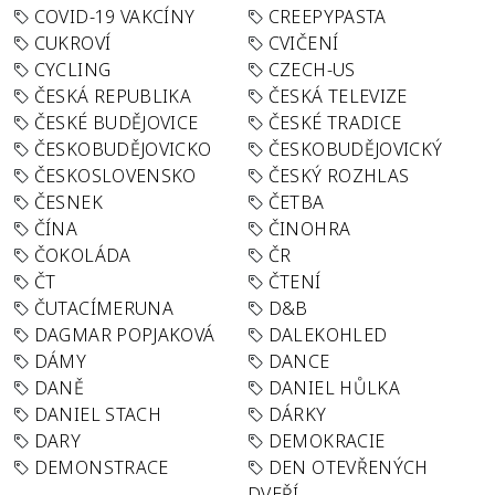
COVID-19 VAKCÍNY
CREEPYPASTA
CUKROVÍ
CVIČENÍ
CYCLING
CZECH-US
ČESKÁ REPUBLIKA
ČESKÁ TELEVIZE
ČESKÉ BUDĚJOVICE
ČESKÉ TRADICE
ČESKOBUDĚJOVICKO
ČESKOBUDĚJOVICKÝ
ČESKOSLOVENSKO
ČESKÝ ROZHLAS
ČESNEK
ČETBA
ČÍNA
ČINOHRA
ČOKOLÁDA
ČR
ČT
ČTENÍ
ČUTACÍMERUNA
D&B
DAGMAR POPJAKOVÁ
DALEKOHLED
DÁMY
DANCE
DANĚ
DANIEL HŮLKA
DANIEL STACH
DÁRKY
DARY
DEMOKRACIE
DEMONSTRACE
DEN OTEVŘENÝCH
DVEŘÍ