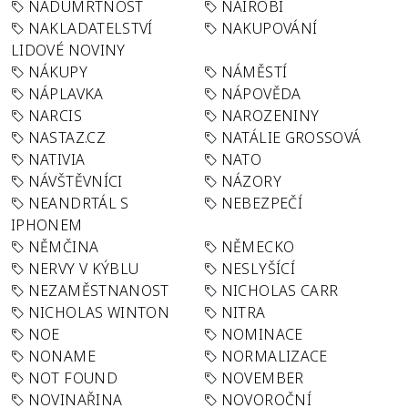
NADÚMRTNOST
NAIROBI
NAKLADATELSTVÍ
NAKUPOVÁNÍ
LIDOVÉ NOVINY
NÁKUPY
NÁMĚSTÍ
NÁPLAVKA
NÁPOVĚDA
NARCIS
NAROZENINY
NASTAZ.CZ
NATÁLIE GROSSOVÁ
NATIVIA
NATO
NÁVŠTĚVNÍCI
NÁZORY
NEANDRTÁL S
NEBEZPEČÍ
IPHONEM
NĚMČINA
NĚMECKO
NERVY V KÝBLU
NESLYŠÍCÍ
NEZAMĚSTNANOST
NICHOLAS CARR
NICHOLAS WINTON
NITRA
NOE
NOMINACE
NONAME
NORMALIZACE
NOT FOUND
NOVEMBER
NOVINAŘINA
NOVOROČNÍ