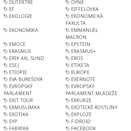
DUTERTRE
DÝNĚ
EF
EIFFELOVKA
EKOLOGIE
EKONOMICKÁ
FAKULTA
EKONOMIKA
EMMANUEL
MACRON
EMOCE
EPSTEIN
ERASMUS
ERASMUS+
ERIK AXL SUND
EROS
ESEJ
ETIKETA
ETIOPIE
EUROPE
EVA BUREŠOVÁ
EVERNOTE
EVROPSKÝ
EVROPSKÝ
PARLAMENT
PARLAMENT MLÁDEŽE
EXIT TOUR
EXKURZE
EXMUSLIMKA
EXOTICKÉ ROSTLINY
EXOTIKA
EXPLOZE
EYP
F-DROID
FABRIKA
FACEBOOK