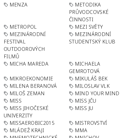
MENZA
METODIKA
PRŮVODCOVSKÉ
ČINNOSTI
METROPOL
MEZI SVĚTY
MEZINÁRODNÍ
MEZINÁRODNÍ
FESTIVAL
STUDENTSKÝ KLUB
OUTDOOROVÝCH
FILMŮ
MICHA MAREDA
MICHAELA
GEMROTOVÁ
MIKROEKONOMIE
MIKULÁŠ BEK
MILENA BERANOVÁ
MILOSLAV VLK
MILOŠ ZEMAN
MIND YOUR MIND
MISS
MISS JČU
MISS JIHOČESKÉ
MISS JU
UNIVERZITY
MISSAEROBIC2015
MISTROVSTVÍ
MLÁDEŽ KRAJI
MMA
MNEMOTECHNICKÉ
MNICHOV