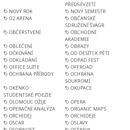
PŘEDSEVZETÍ
NOVÝ ROK
NOVÝ SEMESTR
O2 ARENA
OBČANSKÉ
SDRUŽENÍ ŠVAGR
OBČERSTVENÍ
OBCHODNÍ
AKADEMIE
OBLEČENÍ
OBRAZY
OČKOVÁNÍ
OD DESÍTI K PĚTI
ODKLÁDÁNÍ
ODPAD FEST
OFFICE SUITE
OFFROAD
OCHRANA PŘÍRODY
OCHRANA
SOUKROMÍ
OKÉNKO
OKUPACE
STUDENTSKÉ POEZIE
OLOMOUC OŽIJE
OPERA
OPERAČNÍ ANALÝZA
ORGANIC MAPS
ORCHIDEJ
ORCHIDEJE
OSCAR
OSLAVY
OSOBNOST
OSTRAVA