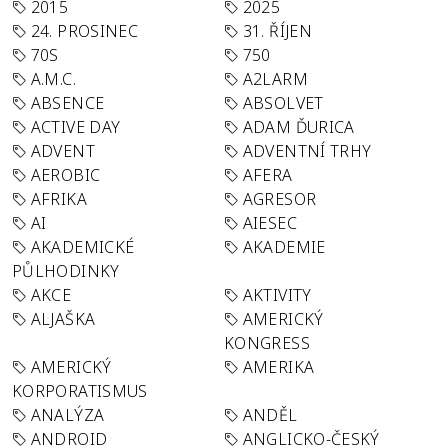
2015
2025
24. PROSINEC
31. ŘÍJEN
70S
750
A.M.C.
A2LARM
ABSENCE
ABSOLVET
ACTIVE DAY
ADAM ĎURICA
ADVENT
ADVENTNÍ TRHY
AEROBIC
AFERA
AFRIKA
AGRESOR
AI
AIESEC
AKADEMICKÉ
AKADEMIE
PŮLHODINKY
AKCE
AKTIVITY
ALJAŠKA
AMERICKÝ
KONGRESS
AMERICKÝ
AMERIKA
KORPORATISMUS
ANALÝZA
ANDĚL
ANDROID
ANGLICKO-ČESKÝ