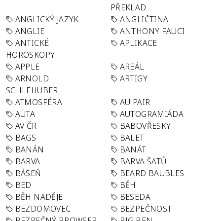
PŘEKLAD
ANGLICKÝ JAZYK
ANGLIČTINA
ANGLIE
ANTHONY FAUCI
ANTICKÉ
APLIKACE
HOROSKOPY
APPLE
AREÁL
ARNOLD
ARTIGY
SCHLEHUBER
ATMOSFÉRA
AU PAIR
AUTA
AUTOGRAMIÁDA
AV ČR
BABOVŘESKY
BAGS
BALET
BANÁN
BANÁT
BARVA
BARVA ŠATŮ
BÁSEŇ
BEARD BAUBLES
BED
BĚH
BĚH NADĚJE
BESEDA
BEZDOMOVEC
BEZPEČNOST
BEZPEČNÝ BROWSER
BIG BEN