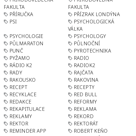
FAKULTA
FAKULTA
PŘÍRUČKA
PŘÍZRAK LONDÝNA
PSI
PSYCHOLOGICKÁ
VÁLKA
PSYCHOLOGIE
PSYCHOLOGY
PŮLMARATON
PŮLNOČNÍ
PUNČ
PYROTECHNIKA
PYŽAMO
RADIO
RÁDIO K2
RADIOK2
RADY
RAJČATA
RAKOUSKO
RAKOVINA
RECEPT
RECEPTY
RECYKLACE
RED BULL
REDAKCE
REFORMY
REKAPITULACE
REKLAMA
REKLAMY
REKORD
REKTOR
REKTORÁT
REMINDER APP
ROBERT KEŇO