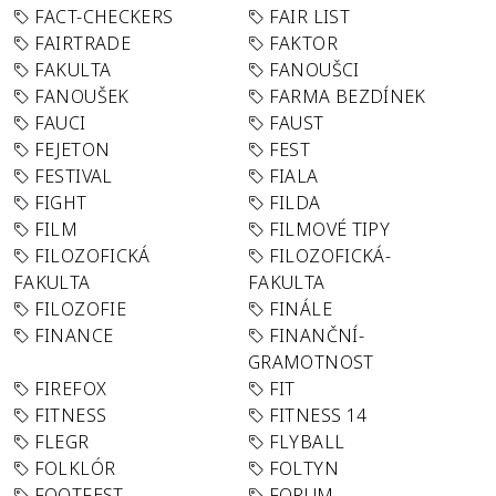
FACT-CHECKERS
FAIR LIST
FAIRTRADE
FAKTOR
FAKULTA
FANOUŠCI
FANOUŠEK
FARMA BEZDÍNEK
FAUCI
FAUST
FEJETON
FEST
FESTIVAL
FIALA
FIGHT
FILDA
FILM
FILMOVÉ TIPY
FILOZOFICKÁ
FILOZOFICKÁ-
FAKULTA
FAKULTA
FILOZOFIE
FINÁLE
FINANCE
FINANČNÍ-
GRAMOTNOST
FIREFOX
FIT
FITNESS
FITNESS 14
FLEGR
FLYBALL
FOLKLÓR
FOLTYN
FOOTFEST
FORUM