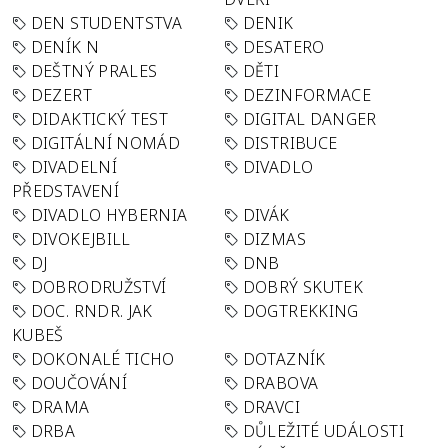
DEN STUDENTSTVA
DENIK
DENÍK N
DESATERO
DEŠTNÝ PRALES
DĚTI
DEZERT
DEZINFORMACE
DIDAKTICKÝ TEST
DIGITAL DANGER
DIGITÁLNÍ NOMÁD
DISTRIBUCE
DIVADELNÍ
DIVADLO
PŘEDSTAVENÍ
DIVADLO HYBERNIA
DIVÁK
DIVOKEJBILL
DIZMAS
DJ
DNB
DOBRODRUŽSTVÍ
DOBRÝ SKUTEK
DOC. RNDR. JAK
DOGTREKKING
KUBEŠ
DOKONALÉ TICHO
DOTAZNÍK
DOUČOVÁNÍ
DRABOVA
DRAMA
DRAVCI
DRBA
DŮLEŽITÉ UDÁLOSTI