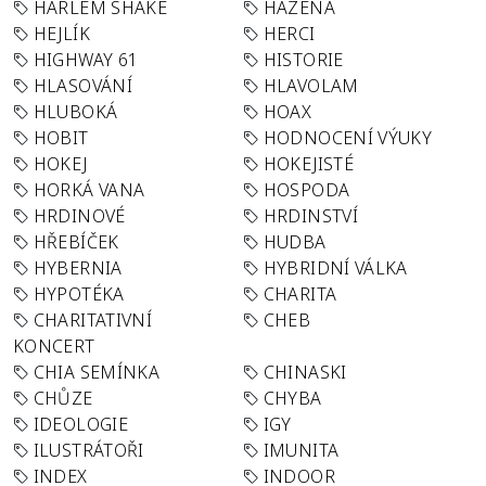
HARLEM SHAKE
HÁZENÁ
HEJLÍK
HERCI
HIGHWAY 61
HISTORIE
HLASOVÁNÍ
HLAVOLAM
HLUBOKÁ
HOAX
HOBIT
HODNOCENÍ VÝUKY
HOKEJ
HOKEJISTÉ
HORKÁ VANA
HOSPODA
HRDINOVÉ
HRDINSTVÍ
HŘEBÍČEK
HUDBA
HYBERNIA
HYBRIDNÍ VÁLKA
HYPOTÉKA
CHARITA
CHARITATIVNÍ
CHEB
KONCERT
CHIA SEMÍNKA
CHINASKI
CHŮZE
CHYBA
IDEOLOGIE
IGY
ILUSTRÁTOŘI
IMUNITA
INDEX
INDOOR