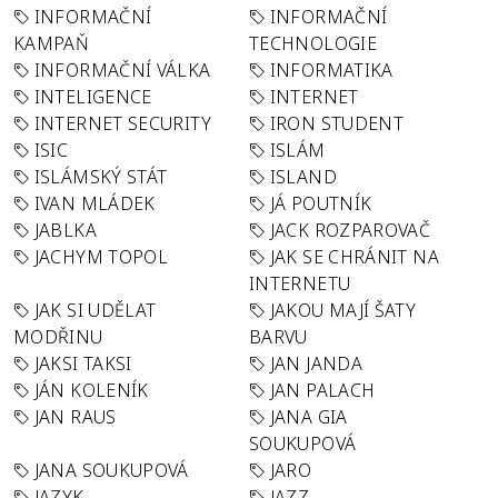
INFORMAČNÍ
INFORMAČNÍ
KAMPAŇ
TECHNOLOGIE
INFORMAČNÍ VÁLKA
INFORMATIKA
INTELIGENCE
INTERNET
INTERNET SECURITY
IRON STUDENT
ISIC
ISLÁM
ISLÁMSKÝ STÁT
ISLAND
IVAN MLÁDEK
JÁ POUTNÍK
JABLKA
JACK ROZPAROVAČ
JACHYM TOPOL
JAK SE CHRÁNIT NA
INTERNETU
JAK SI UDĚLAT
JAKOU MAJÍ ŠATY
MODŘINU
BARVU
JAKSI TAKSI
JAN JANDA
JÁN KOLENÍK
JAN PALACH
JAN RAUS
JANA GIA
SOUKUPOVÁ
JANA SOUKUPOVÁ
JARO
JAZYK
JAZZ