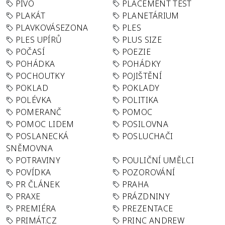
PIVO
PLACEMENT TEST
PLAKÁT
PLANETÁRIUM
PLAVKOVÁSEZONA
PLES
PLES UPÍRŮ
PLUS SIZE
POČASÍ
POEZIE
POHÁDKA
POHÁDKY
POCHOUTKY
POJIŠTĚNÍ
POKLAD
POKLADY
POLÉVKA
POLITIKA
POMERANČ
POMOC
POMOC LIDEM
POSILOVNA
POSLANECKÁ
POSLUCHAČI
SNĚMOVNA
POTRAVINY
POULIČNÍ UMĚLCI
POVÍDKA
POZOROVÁNÍ
PR ČLÁNEK
PRAHA
PRAXE
PRÁZDNINY
PREMIÉRA
PREZENTACE
PRIMÁT.CZ
PRINC ANDREW