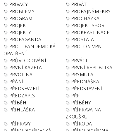
PRIVACY
PRIVÁT
PROBLÉMY
PROFAJNŠMEKRY
PROGRAM
PROCHÁZKA
PROJEKT
PROJEKT SBOR
PROJEKTY
PROKRASTINACE
PROPAGANDA
PROSTATA
PROTI-PANDEMICKÁ
PROTON VPN
OPATŘENÍ
PRŮVODCOVÁNÍ
PRVÁCI
PRVNÍ KAZETA
PRVNÍ REPUBLIKA
PRVOTINA
PRYMULA
PŘÁNÍ
PŘEDNÁŠKA
PŘEDSEVZETÍ
PŘEDSTAVENÍ
PŘEDZÁPIS
PŘF
PŘÍBĚH
PŘÍBĚHY
PŘIHLÁŠKA
PŘÍPRAVA NA
ZKOUŠKU
PŘÍPRAVY
PŘÍRODA
PŘÍRODOVĚDECKÁ
PŘÍRODOVĚDNÁ