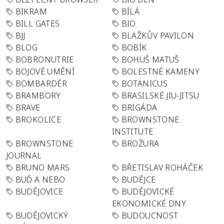
BIKRAM
BÍLÁ
BILL GATES
BIO
BJJ
BLAŽKŮV PAVILON
BLOG
BOBÍK
BOBRONUTRIE
BOHUŠ MATUŠ
BOJOVÉ UMĚNÍ
BOLESTNÉ KAMENY
BOMBARDÉR
BOTANICUS
BRAMBORY
BRASILSKÉ JIU-JITSU
BRAVE
BRIGÁDA
BROKOLICE
BROWNSTONE
INSTITUTE
BROWNSTONE
BROŽURA
JOURNAL
BRUNO MARS
BŘETISLAV ROHÁČEK
BUĎ A NEBO
BUDĚJCE
BUDĚJOVICE
BUDĚJOVICKÉ
EKONOMICKÉ DNY
BUDĚJOVICKÝ
BUDOUCNOST