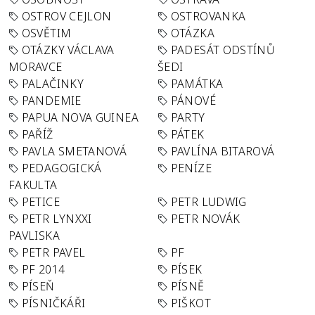
OSTROV CEJLON
OSTROVANKA
OSVĚTIM
OTÁZKA
OTÁZKY VÁCLAVA
PADESÁT ODSTÍNŮ
MORAVCE
ŠEDI
PALAČINKY
PAMÁTKA
PANDEMIE
PÁNOVÉ
PAPUA NOVA GUINEA
PARTY
PAŘÍŽ
PÁTEK
PAVLA SMETANOVÁ
PAVLÍNA BITAROVÁ
PEDAGOGICKÁ
PENÍZE
FAKULTA
PETICE
PETR LUDWIG
PETR LYNXXI
PETR NOVÁK
PAVLISKA
PETR PAVEL
PF
PF 2014
PÍSEK
PÍSEŇ
PÍSNĚ
PÍSNIČKÁŘI
PIŠKOT