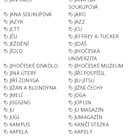
SOUKUPOVÁ
JANA SOUKUPOVÁ
JARO
JAZYK
JAZZ
JCTT
JCU
JČU
JEFFREY A. TUCKER
JEŽDĚNÍ
JIDÁŠ
JÍDLO
JIHOČESKÁ
UNIVERZITA
JIHOČESKÉ DIVADLO
JIHOČESKÉ MUZEUM
JINÁ ÚTERÝ
JÍŘÍ POSPÍŠIL
JIŘÍ ZONYGA
JIU-JITSU
JIŽAN A BLONDÝNA
JIŽNÍ ČECHY
JMELÍ
JOGA
JOGGING
JOPLIN
JU
JU MAGAZÍN
JUGI
JUMAGAZÍN
KAMPUS
KANČÍ STEZKA
KAPELA
KAPELY