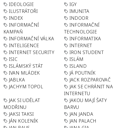
IDEOLOGIE
IGY
ILUSTRÁTOŘI
IMUNITA
INDEX
INDOOR
INFORMAČNÍ
INFORMAČNÍ
KAMPAŇ
TECHNOLOGIE
INFORMAČNÍ VÁLKA
INFORMATIKA
INTELIGENCE
INTERNET
INTERNET SECURITY
IRON STUDENT
ISIC
ISLÁM
ISLÁMSKÝ STÁT
ISLAND
IVAN MLÁDEK
JÁ POUTNÍK
JABLKA
JACK ROZPAROVAČ
JACHYM TOPOL
JAK SE CHRÁNIT NA
INTERNETU
JAK SI UDĚLAT
JAKOU MAJÍ ŠATY
MODŘINU
BARVU
JAKSI TAKSI
JAN JANDA
JÁN KOLENÍK
JAN PALACH
JAN RAUS
JANA GIA