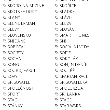
SKORO-NA-MIZINE
SKOŘICE
SKOTSKÉ DUDY
SLADKÉ
SLANÝ
SLÁVIE
SLENDERMAN
SLEVA
SLEVY
SLOVÁCI
SLOVENSKO
SMARTPHONES
SNÍDANĚ
SNÍH
SOBOTA
SOCIÁLNÍ VĚDY
SOCIETY
SOFIE
SOCHA
SOKOLÁK
SONG
SONJIN DENÍK
SOUBOJ FAKULT
SOUTĚŽ
SOVY
SPARTAN RACE
SPISOVATEL
SPISOVATELKA
SPOLEČNOST
SPOLUJIZDA
SPORT
SRÍ LANKA
STAG
STAGE
STÁNKY
STAR WARS