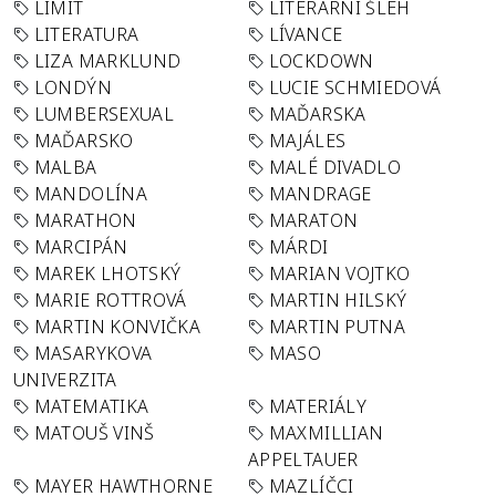
LIMIT
LITERÁRNÍ ŠLEH
LITERATURA
LÍVANCE
LIZA MARKLUND
LOCKDOWN
LONDÝN
LUCIE SCHMIEDOVÁ
LUMBERSEXUAL
MAĎARSKA
MAĎARSKO
MAJÁLES
MALBA
MALÉ DIVADLO
MANDOLÍNA
MANDRAGE
MARATHON
MARATON
MARCIPÁN
MÁRDI
MAREK LHOTSKÝ
MARIAN VOJTKO
MARIE ROTTROVÁ
MARTIN HILSKÝ
MARTIN KONVIČKA
MARTIN PUTNA
MASARYKOVA
MASO
UNIVERZITA
MATEMATIKA
MATERIÁLY
MATOUŠ VINŠ
MAXMILLIAN
APPELTAUER
MAYER HAWTHORNE
MAZLÍČCI