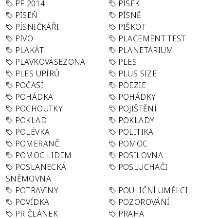
PF 2014
PÍSEK
PÍSEŇ
PÍSNĚ
PÍSNIČKÁŘI
PIŠKOT
PIVO
PLACEMENT TEST
PLAKÁT
PLANETÁRIUM
PLAVKOVÁSEZONA
PLES
PLES UPÍRŮ
PLUS SIZE
POČASÍ
POEZIE
POHÁDKA
POHÁDKY
POCHOUTKY
POJIŠTĚNÍ
POKLAD
POKLADY
POLÉVKA
POLITIKA
POMERANČ
POMOC
POMOC LIDEM
POSILOVNA
POSLANECKÁ
POSLUCHAČI
SNĚMOVNA
POTRAVINY
POULIČNÍ UMĚLCI
POVÍDKA
POZOROVÁNÍ
PR ČLÁNEK
PRAHA