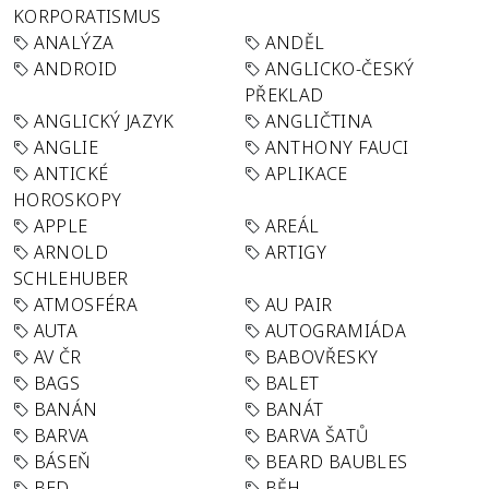
KORPORATISMUS
ANALÝZA
ANDĚL
ANDROID
ANGLICKO-ČESKÝ
PŘEKLAD
ANGLICKÝ JAZYK
ANGLIČTINA
ANGLIE
ANTHONY FAUCI
ANTICKÉ
APLIKACE
HOROSKOPY
APPLE
AREÁL
ARNOLD
ARTIGY
SCHLEHUBER
ATMOSFÉRA
AU PAIR
AUTA
AUTOGRAMIÁDA
AV ČR
BABOVŘESKY
BAGS
BALET
BANÁN
BANÁT
BARVA
BARVA ŠATŮ
BÁSEŇ
BEARD BAUBLES
BED
BĚH