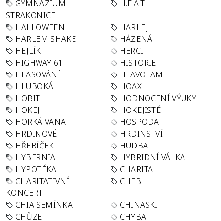
GYMNÁZIUM
H.E.A.T.
STRAKONICE
HALLOWEEN
HARLEJ
HARLEM SHAKE
HÁZENÁ
HEJLÍK
HERCI
HIGHWAY 61
HISTORIE
HLASOVÁNÍ
HLAVOLAM
HLUBOKÁ
HOAX
HOBIT
HODNOCENÍ VÝUKY
HOKEJ
HOKEJISTÉ
HORKÁ VANA
HOSPODA
HRDINOVÉ
HRDINSTVÍ
HŘEBÍČEK
HUDBA
HYBERNIA
HYBRIDNÍ VÁLKA
HYPOTÉKA
CHARITA
CHARITATIVNÍ
CHEB
KONCERT
CHIA SEMÍNKA
CHINASKI
CHŮZE
CHYBA