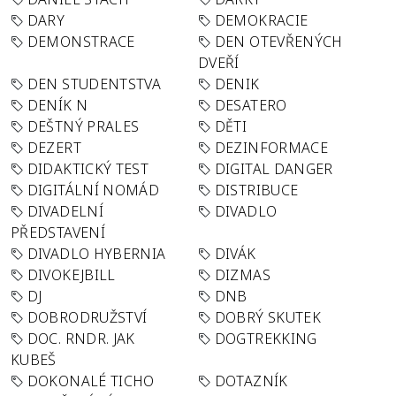
DARY
DEMOKRACIE
DEMONSTRACE
DEN OTEVŘENÝCH
DVEŘÍ
DEN STUDENTSTVA
DENIK
DENÍK N
DESATERO
DEŠTNÝ PRALES
DĚTI
DEZERT
DEZINFORMACE
DIDAKTICKÝ TEST
DIGITAL DANGER
DIGITÁLNÍ NOMÁD
DISTRIBUCE
DIVADELNÍ
DIVADLO
PŘEDSTAVENÍ
DIVADLO HYBERNIA
DIVÁK
DIVOKEJBILL
DIZMAS
DJ
DNB
DOBRODRUŽSTVÍ
DOBRÝ SKUTEK
DOC. RNDR. JAK
DOGTREKKING
KUBEŠ
DOKONALÉ TICHO
DOTAZNÍK