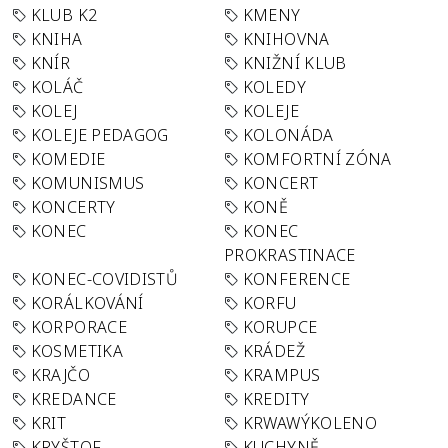
KLUB K2
KMENY
KNIHA
KNIHOVNA
KNÍR
KNIŽNÍ KLUB
KOLÁČ
KOLEDY
KOLEJ
KOLEJE
KOLEJE PEDAGOG
KOLONÁDA
KOMEDIE
KOMFORTNÍ ZÓNA
KOMUNISMUS
KONCERT
KONCERTY
KONĚ
KONEC
KONEC
PROKRASTINACE
KONEC-COVIDISTŮ
KONFERENCE
KORÁLKOVÁNÍ
KORFU
KORPORACE
KORUPCE
KOSMETIKA
KRÁDEŽ
KRAJČO
KRAMPUS
KREDANCE
KREDITY
KRIT
KRWAWÝKOLENO
KRYŠTOF
KUCHYNĚ