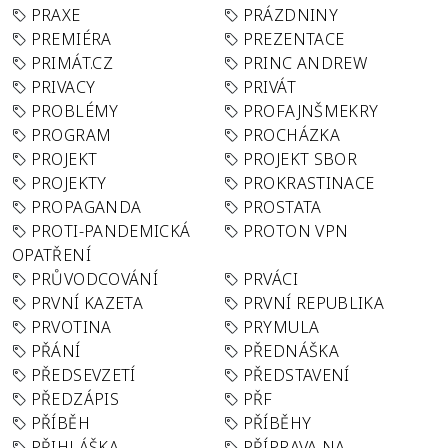
PRAXE
PRÁZDNINY
PREMIÉRA
PREZENTACE
PRIMÁT.CZ
PRINC ANDREW
PRIVACY
PRIVÁT
PROBLÉMY
PROFAJNŠMEKRY
PROGRAM
PROCHÁZKA
PROJEKT
PROJEKT SBOR
PROJEKTY
PROKRASTINACE
PROPAGANDA
PROSTATA
PROTI-PANDEMICKÁ
PROTON VPN
OPATŘENÍ
PRŮVODCOVÁNÍ
PRVÁCI
PRVNÍ KAZETA
PRVNÍ REPUBLIKA
PRVOTINA
PRYMULA
PŘÁNÍ
PŘEDNÁŠKA
PŘEDSEVZETÍ
PŘEDSTAVENÍ
PŘEDZÁPIS
PŘF
PŘÍBĚH
PŘÍBĚHY
PŘIHLÁŠKA
PŘÍPRAVA NA