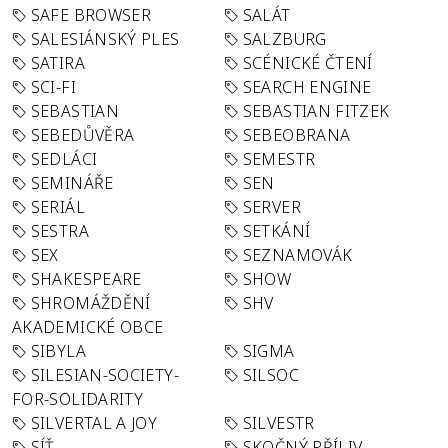
SAFE BROWSER
SALÁT
SALESIÁNSKÝ PLES
SALZBURG
SATIRA
SCÉNICKÉ ČTENÍ
SCI-FI
SEARCH ENGINE
SEBASTIAN
SEBASTIAN FITZEK
SEBEDŮVĚRA
SEBEOBRANA
SEDLÁCI
SEMESTR
SEMINÁŘE
SEN
SERIÁL
SERVER
SESTRA
SETKÁNÍ
SEX
SEZNAMOVÁK
SHAKESPEARE
SHOW
SHROMÁŽDĚNÍ
SHV
AKADEMICKÉ OBCE
SIBYLA
SIGMA
SILESIAN-SOCIETY-
SILSOC
FOR-SOLIDARITY
SILVERTAL A JOY
SILVESTR
SÍŤ
SKOČNÝ PŘÍLIV