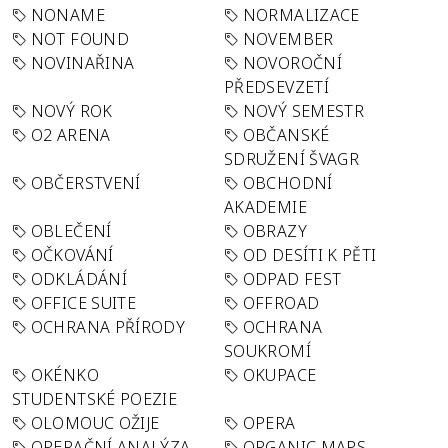
NONAME
NORMALIZACE
NOT FOUND
NOVEMBER
NOVINAŘINA
NOVOROČNÍ
PŘEDSEVZETÍ
NOVÝ ROK
NOVÝ SEMESTR
O2 ARENA
OBČANSKÉ
SDRUŽENÍ ŠVAGR
OBČERSTVENÍ
OBCHODNÍ
AKADEMIE
OBLEČENÍ
OBRAZY
OČKOVÁNÍ
OD DESÍTI K PĚTI
ODKLÁDÁNÍ
ODPAD FEST
OFFICE SUITE
OFFROAD
OCHRANA PŘÍRODY
OCHRANA
SOUKROMÍ
OKÉNKO
OKUPACE
STUDENTSKÉ POEZIE
OLOMOUC OŽIJE
OPERA
OPERAČNÍ ANALÝZA
ORGANIC MAPS