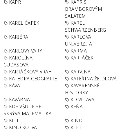
KAPR
KAPR S
BRAMBOROVÝM
SALÁTEM
KAREL ČAPEK
KAREL
SCHWARZENBERG
KARIÉRA
KARLOVA
UNIVERZITA
KARLOVY VARY
KARMA
KAROLÍNA
KARTÁČEK
GUDASOVÁ
KARTÁČKOVÝ VRAH
KARVINÁ
KATEDRA GEOGRAFIE
KATEŘINA ŽEJDLOVÁ
KÁVA
KAVÁRENSKÉ
HISTORKY
KAVÁRNA
KD VLTAVA
KDE VŠUDE SE
KEŇA
SKRÝVÁ MATEMATIKA
KILT
KINO
KINO KOTVA
KLEŤ