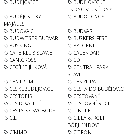
BUDĚJOVICE
BUDĚJOVICKÉ
EKONOMICKÉ DNY
BUDĚJOVICKÝ
BUDOUCNOST
MAJÁLES
BUDOVA C
BUDVAR
BUDWEISER BUDVAR
BUSKERS FEST
BUSKING
BYDLENÍ
CAFÉ KLUB SLAVIE
CALENDAR
CANICROSS
CD
CECÍLIE JÍLKOVÁ
CENTRAL PARK
SLAVIE
CENTRUM
CENZURA
CESKEBUDEJOVICE
CESTA DO BUDĚJOVIC
CESTOPIS
CESTOVÁNÍ
CESTOVATELÉ
CESTOVNÍ RUCH
CESTY KE SVOBODĚ
CIBULE
CÍL
CILLA & ROLF
BÖRJLINDOVI
CIMMO
CITRON