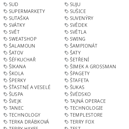
SUD
SUJU
SUPERMARKETY
SUŠICE
SUTAŠKA
SUVENÝRY
SVÁTKY
SVĚDEK
SVĚT
SVĚTLA
SWEATSHOP
SWING
ŠALAMOUN
ŠAMPIONÁT
ŠATOV
ŠATY
ŠÉFKUCHAŘ
ŠETŘENÍ
ŠIKANA
ŠIMEK A GROSSMAN
ŠKOLA
ŠPAGETY
ŠPERKY
ŠTAFETA
ŠŤASTNÉ A VESELÉ
ŠUKAS
ŠUSPA
ŠVÉDSKO
ŠVEJK
TAJNÁ OPERACE
TANEC
TECHNOLOGIE
TECHNOLOGY
TEMPLESTORE
TERKA DRÁBKOVÁ
TERRY FOX
TERRY HAYES
TEST