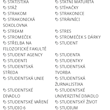
STATISTIKA
STÁTNÍ MATURITA
STÁŽ
STÍHAČKY
STRAKOM
STRAKONICE
STRAKONICKÁ
STRÁVNÍCI
SOKOLOVNA
STREAM
STRES
STROMEČEK
STROMEČEK S DÁRKY
STŘELBA NA
STUDENT
FILOZOFICKÉ FAKULTĚ
STUDENT AGENCY
STUDENTA
STUDENTI
STUDENTKY
STUDENTSKÁ
STUDENTSKÁ
STŘEDA
TVORBA
STUDENTSKÁ UNIE
STUDENTSKÁ
ŽURNALISTIKA
STUDENTSKÉ
STUDENTSKÉ
DIVADLO
UNIVERZITNÍ DIVADLO
STUDENTSKÉ VAŘENÍ
STUDENTSKÝ ŽIVOT
STUDIO 6
STUDIUM