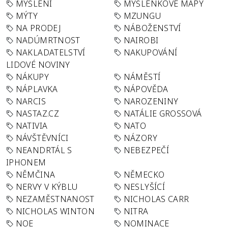
MYŠLENÍ
MYŠLENKOVÉ MAPY
MÝTY
MZUNGU
NA PRODEJ
NÁBOŽENSTVÍ
NADÚMRTNOST
NAIROBI
NAKLADATELSTVÍ
NAKUPOVÁNÍ
LIDOVÉ NOVINY
NÁKUPY
NÁMĚSTÍ
NÁPLAVKA
NÁPOVĚDA
NARCIS
NAROZENINY
NASTAZ.CZ
NATÁLIE GROSSOVÁ
NATIVIA
NATO
NÁVŠTĚVNÍCI
NÁZORY
NEANDRTÁL S
NEBEZPEČÍ
IPHONEM
NĚMČINA
NĚMECKO
NERVY V KÝBLU
NESLYŠÍCÍ
NEZAMĚSTNANOST
NICHOLAS CARR
NICHOLAS WINTON
NITRA
NOE
NOMINACE