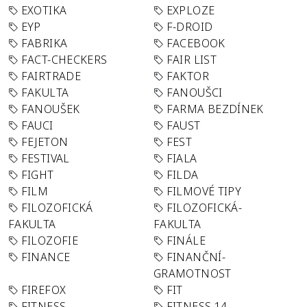
EXOTIKA
EXPLOZE
EYP
F-DROID
FABRIKA
FACEBOOK
FACT-CHECKERS
FAIR LIST
FAIRTRADE
FAKTOR
FAKULTA
FANOUŠCI
FANOUŠEK
FARMA BEZDÍNEK
FAUCI
FAUST
FEJETON
FEST
FESTIVAL
FIALA
FIGHT
FILDA
FILM
FILMOVÉ TIPY
FILOZOFICKÁ
FILOZOFICKÁ-
FAKULTA
FAKULTA
FILOZOFIE
FINÁLE
FINANCE
FINANČNÍ-
GRAMOTNOST
FIREFOX
FIT
FITNESS
FITNESS 14