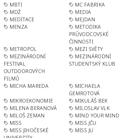
MBTI
MC FABRIKA
MDŽ
MEDIA
MEDITACE
MEJDAN
MENZA
METODIKA
PRŮVODCOVSKÉ
ČINNOSTI
METROPOL
MEZI SVĚTY
MEZINÁRODNÍ
MEZINÁRODNÍ
FESTIVAL
STUDENTSKÝ KLUB
OUTDOOROVÝCH
FILMŮ
MICHA MAREDA
MICHAELA
GEMROTOVÁ
MIKROEKONOMIE
MIKULÁŠ BEK
MILENA BERANOVÁ
MILOSLAV VLK
MILOŠ ZEMAN
MIND YOUR MIND
MISS
MISS JČU
MISS JIHOČESKÉ
MISS JU
UNIVERZITY