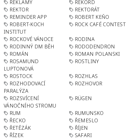
REKLAMY
REKORD
REKTOR
REKTORÁT
REMINDER APP
ROBERT KEŇO
ROBERT-KOCH
ROCK CAFÉ CONTEST
INSTITUT
ROCKOVÉ VÁNOCE
RODINA
RODINNÝ DM BĚH
RODODENDRON
ROMÁN
ROMAN POLANSKI
ROSAMUND
ROSTLINY
LUPTONOVÁ
ROSTOCK
ROZHLAS
ROZHODOVACÍ
ROZHOVOR
PARALÝZA
ROZSVÍCENÍ
RÜGEN
VÁNOČNÍHO STROMU
RUM
RUMUNSKO
ŘECKO
ŘEMESLO
ŘETĚZÁK
ŘÍJEN
ŘÍZEK
SAFARI