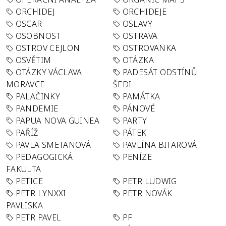
ORCHIDEJ
ORCHIDEJE
OSCAR
OSLAVY
OSOBNOST
OSTRAVA
OSTROV CEJLON
OSTROVANKA
OSVĚTIM
OTÁZKA
OTÁZKY VÁCLAVA
PADESÁT ODSTÍNŮ
MORAVCE
ŠEDI
PALAČINKY
PAMÁTKA
PANDEMIE
PÁNOVÉ
PAPUA NOVA GUINEA
PARTY
PAŘÍŽ
PÁTEK
PAVLA SMETANOVÁ
PAVLÍNA BITAROVÁ
PEDAGOGICKÁ
PENÍZE
FAKULTA
PETICE
PETR LUDWIG
PETR LYNXXI
PETR NOVÁK
PAVLISKA
PETR PAVEL
PF