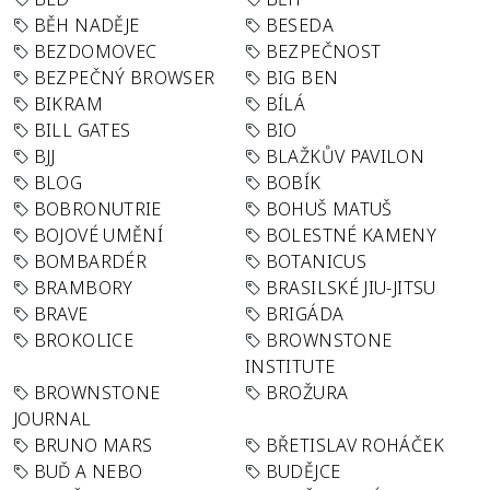
BĚH NADĚJE
BESEDA
BEZDOMOVEC
BEZPEČNOST
BEZPEČNÝ BROWSER
BIG BEN
BIKRAM
BÍLÁ
BILL GATES
BIO
BJJ
BLAŽKŮV PAVILON
BLOG
BOBÍK
BOBRONUTRIE
BOHUŠ MATUŠ
BOJOVÉ UMĚNÍ
BOLESTNÉ KAMENY
BOMBARDÉR
BOTANICUS
BRAMBORY
BRASILSKÉ JIU-JITSU
BRAVE
BRIGÁDA
BROKOLICE
BROWNSTONE
INSTITUTE
BROWNSTONE
BROŽURA
JOURNAL
BRUNO MARS
BŘETISLAV ROHÁČEK
BUĎ A NEBO
BUDĚJCE