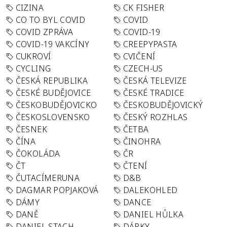
CIZINA
CK FISHER
CO TO BYL COVID
COVID
COVID ZPRÁVA
COVID-19
COVID-19 VAKCÍNY
CREEPYPASTA
CUKROVÍ
CVIČENÍ
CYCLING
CZECH-US
ČESKÁ REPUBLIKA
ČESKÁ TELEVIZE
ČESKÉ BUDĚJOVICE
ČESKÉ TRADICE
ČESKOBUDĚJOVICKO
ČESKOBUDĚJOVICKÝ
ČESKOSLOVENSKO
ČESKÝ ROZHLAS
ČESNEK
ČETBA
ČÍNA
ČINOHRA
ČOKOLÁDA
ČR
ČT
ČTENÍ
ČUTACÍMERUNA
D&B
DAGMAR POPJAKOVÁ
DALEKOHLED
DÁMY
DANCE
DANĚ
DANIEL HŮLKA
DANIEL STACH
DÁRKY