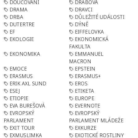
DOUČOVÁNÍ
DRABOVA
DRAMA
DRAVCI
DRBA
DŮLEŽITÉ UDÁLOSTI
DUTERTRE
DÝNĚ
EF
EIFFELOVKA
EKOLOGIE
EKONOMICKÁ
FAKULTA
EKONOMIKA
EMMANUEL
MACRON
EMOCE
EPSTEIN
ERASMUS
ERASMUS+
ERIK AXL SUND
EROS
ESEJ
ETIKETA
ETIOPIE
EUROPE
EVA BUREŠOVÁ
EVERNOTE
EVROPSKÝ
EVROPSKÝ
PARLAMENT
PARLAMENT MLÁDEŽE
EXIT TOUR
EXKURZE
EXMUSLIMKA
EXOTICKÉ ROSTLINY