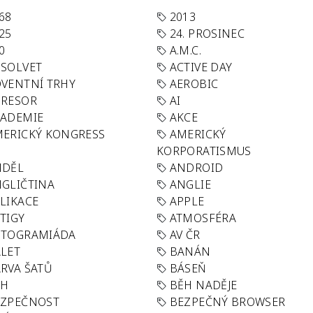
68
2013
25
24. PROSINEC
0
A.M.C.
SOLVET
ACTIVE DAY
VENTNÍ TRHY
AEROBIC
GRESOR
AI
KADEMIE
AKCE
ERICKÝ KONGRESS
AMERICKÝ
KORPORATISMUS
NDĚL
ANDROID
GLIČTINA
ANGLIE
LIKACE
APPLE
TIGY
ATMOSFÉRA
UTOGRAMIÁDA
AV ČR
LET
BANÁN
RVA ŠATŮ
BÁSEŇ
ĚH
BĚH NADĚJE
EZPEČNOST
BEZPEČNÝ BROWSER