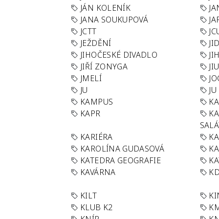
JÁN KOLENÍK
JA
JANA SOUKUPOVÁ
JA
JCTT
JC
JEŽDĚNÍ
JI
JIHOČESKÉ DIVADLO
JI
JIŘÍ ZONYGA
JI
JMELÍ
JO
JU
JU
KAMPUS
KA
KAPR
K
SAL
KARIÉRA
KA
KAROLÍNA GUDASOVÁ
KA
KATEDRA GEOGRAFIE
KA
KAVÁRNA
KD
KILT
K
KLUB K2
K