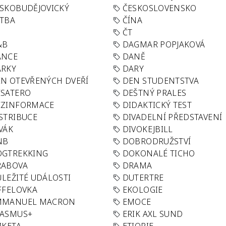
SKOBUDĚJOVICKÝ
ČESKOSLOVENSKO
TBA
ČÍNA
R
ČT
&B
DAGMAR POPJAKOVÁ
ANCE
DANĚ
ÁRKY
DARY
N OTEVŘENÝCH DVEŘÍ
DEN STUDENTSTVA
SATERO
DEŠTNÝ PRALES
EZINFORMACE
DIDAKTICKÝ TEST
STRIBUCE
DIVADELNÍ PŘEDSTAVENÍ
VÁK
DIVOKEJBILL
NB
DOBRODRUŽSTVÍ
OGTREKKING
DOKONALÉ TICHO
RABOVA
DRAMA
LEŽITÉ UDÁLOSTI
DUTERTRE
FFELOVKA
EKOLOGIE
MMANUEL MACRON
EMOCE
RASMUS+
ERIK AXL SUND